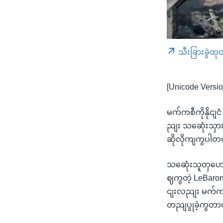
သီးခြားခွဲထု
[Unicode Versio
မက်ကစီကိုနိုငျငံ
ညျး သဆေုံးသှား
ဆိုလိုကျကွပါတ
သဆေုံးသူတှဟော
ဈကွတဲ့ LeBaro
ငျးလညျး မက်ကစီ
တညျပွုခဲ့ကွတာ