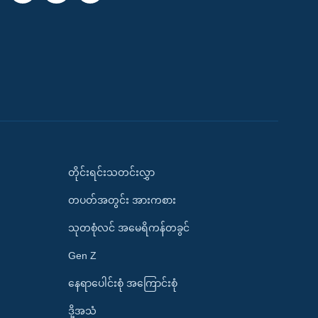
တိုင်းရင်းသတင်းလွှာ
တပတ်အတွင်း အားကစား
သုတစုံလင် အမေရိကန်တခွင်
Gen Z
နေရာပေါင်းစုံ အကြောင်းစုံ
ဒို့အသံ