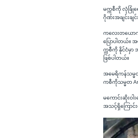
မက္ကစီကို လုံခြ
ဂိုဏ်းအချင်းချင်
ကလေးတယောက် ပျ
ပြောပါတယ်။ အမျ
က္ကစီကို နိုင်ငံ
ဖြစ်ပါတယ်။
အမေရိကန်သမ္မတ 
ကစီကိုသမ္မတ An
မကောင်းဆိုးဝါးတွ
အသင့်ရှိကြောင်