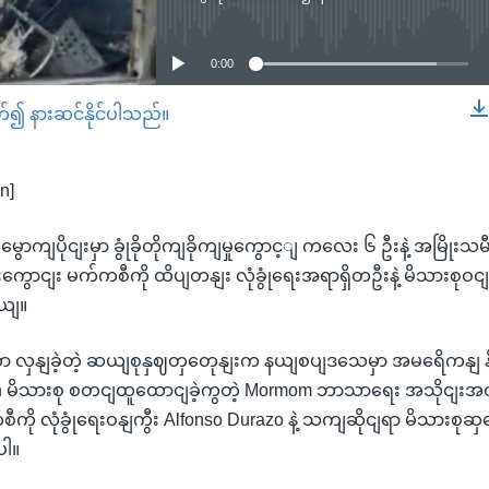
No media source currently available
0:00
တ်၍ နားဆင်နိုင်ပါသည်။
EMBED
n]
 မွောကျပိုငျးမှာ ခွုံခိုတိုကျခိုကျမှုကွောင့ျ ကလေး ၆ ဦးနဲ့ အမြို
ကွောငျး မက်ကစီကို ထိပျတနျး လုံခွုံရေးအရာရှိတဦးနဲ့ မိသားစုဝ
ယျ။
 လှနျခဲ့တဲ့ ဆယျစုနှဈတှတေုနျးက နယျစပျဒသေမှာ အမရေိကနျ နို
n မိသားစု စတငျထူထောငျခဲ့ကွတဲ့ Mormom ဘာသာရေး အသိုငျးအ
ကို လုံခွုံရေးဝနျကွီး Alfonso Durazo နဲ့ သကျဆိုငျရာ မိသားစုဆ
ပါ။