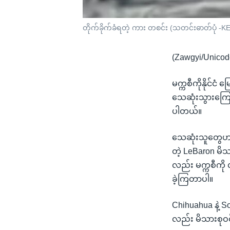
တိုက်ခိုက်ခံရတဲ့ ကား တစင်း (သတင်းဓာတ်ပု
(Zawgyi/Unicod
မက္ကစီကိုနိုင်ငံ 
သေဆုံးသွားကြောင
ပါတယ်။
သေဆုံးသူတွေဟာ 
တဲ့ LeBaron မိ
လည်း မက္ကစီကို 
ခဲ့ကြတာပါ။
Chihuahua နဲ့ S
လည်း မိသားစုဝ