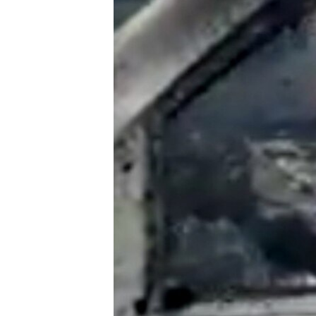
သုတပဒေသာ အင်္ဂလိပ်စာ
အ
ညွန်း
စာမျက်နှာ
သို့
ကျော်
ကြည့်
ရန်
ရှာဖွေ
ရန်
နေရာ
သို့
ကျော်
ရန်