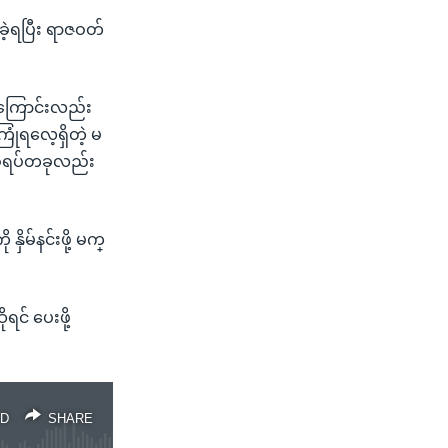
ခဲ့ရပြီး ရာဇဝတ်
ေကြောင်းလည်း
ံရလေ့ရှိတဲ့ မ
ဖြစ်ရပ်တခုလည်း
မ်နင်းဖို့ မက္
။
ရင် ပေးဖို့
D
SHARE