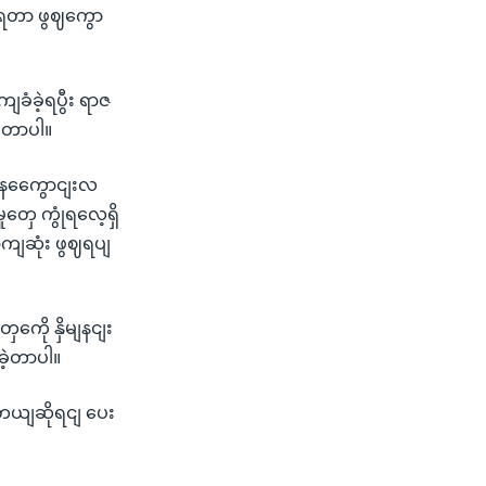
ဲ့ရတာ ဖွဈကွော
ခံခဲ့ရပွီး ရာဇ
ဲ့တာပါ။
နေကွေောငျးလ
ှေ ကွုံရလေ့ရှိ
ောကျဆုံး ဖွဈရပျ
ေို နှိမျနငျး
ခဲ့တာပါ။
ုတယျဆိုရငျ ပေး