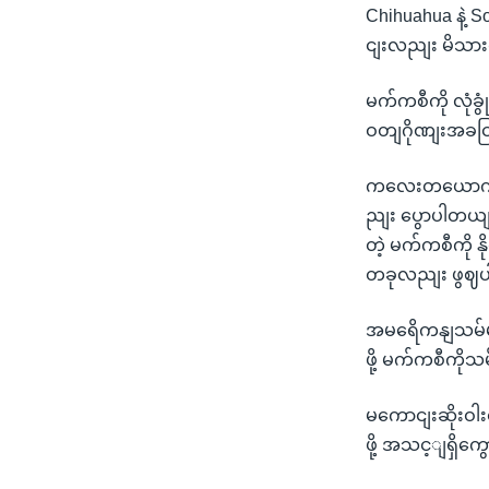
Chihuahua နဲ့ S
ငျးလညျး မိသာ
မက်ကစီကို လုံခွ
ဝတျဂိုဏျးအခငြျ
ကလေးတယောကျ ပြ
ညျး ပွောပါတယျ
တဲ့ မက်ကစီကို န
တခုလညျး ဖွဈ
အမရေိကနျသမ်မတ
ဖို့ မက်ကစီကို
မကောငျးဆိုးဝါး
ဖို့ အသင့ျရှိက