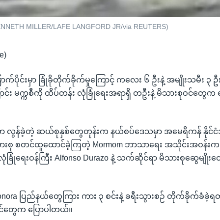
ံ -KENNETH MILLER/LAFE LANGFORD JR/via REUTERS)
e)
မြောက်ပိုင်းမှာ ခြုံခိုတိုက်ခိုက်မှုကြောင့် ကလေး ၆ ဦးနဲ့ အမျိုးသမီး
်း မက္ကစီကို ထိပ်တန်း လုံခြုံရေးအရာရှိ တဦးနဲ့ မိသားစုဝင်တွေက 
လွန်ခဲ့တဲ့ ဆယ်စုနှစ်တွေတုန်းက နယ်စပ်ဒေသမှာ အမေရိကန် နိုင်င
သားစု စတင်ထူထောင်ခဲ့ကြတဲ့ Mormom ဘာသာရေး အသိုင်းအဝန်းက 
လုံခြုံရေးဝန်ကြီး Alfonso Durazo နဲ့ သက်ဆိုင်ရာ မိသားစုဆွေမျ
onora ပြည်နယ်တွေကြား ကား ၃ စင်းနဲ့ ခရီးသွားစဉ် တိုက်ခိုက်ခံခဲ့ရ
င်တွေက ပြောပါတယ်။