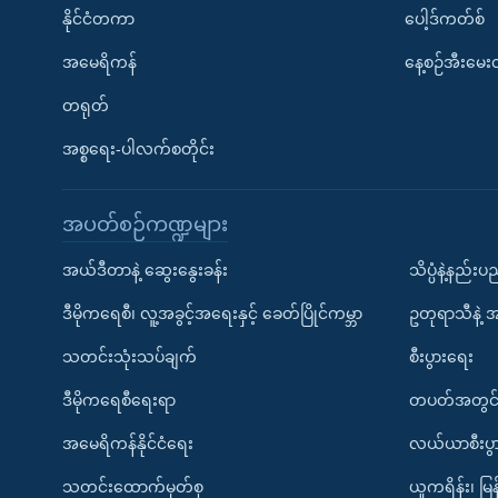
နိုင်ငံတကာ
ပေါ့ဒ်ကတ်စ်
အမေရိကန်
နေ့စဉ်အီးမေ
တရုတ်
အစ္စရေး-ပါလက်စတိုင်း
အပတ်စဉ်ကဏ္ဍများ
အယ်ဒီတာနဲ့ ဆွေးနွေးခန်း
သိပ္ပံနဲ့နည်း
ဒီမိုကရေစီ၊ လူ့အခွင့်အရေးနှင့် ခေတ်ပြိုင်ကမ္ဘာ
ဥတုရာသီနဲ့ 
သတင်းသုံးသပ်ချက်
စီးပွားရေး
ဒီမိုကရေစီရေးရာ
တပတ်အတွင်
အမေရိကန်နိုင်ငံရေး
လယ်ယာစီးပွ
သတင်းထောက်မှတ်စု
ယူကရိန်း၊ မြန