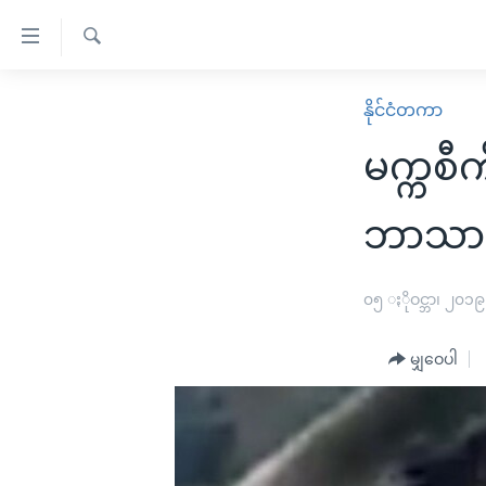
သုံး
ရ
ရှာဖွေ
လွယ်ကူ
မူလစာမျက်နှာ
နိုင်ငံတကာ
ရ
စေ
မြန်မာ
လာ
မက္ကစီက
သည့်
ဒ်
ကမ္ဘာ့သတင်းများ
Link
ဗွီဒီယို
နိုင်ငံတကာ
ဘာသာဝ
များ
သတင်းလွတ်လပ်ခွင့်
အမေရိကန်
ပင်မ
ရပ်ဝန်းတခု လမ်းတခု အလွန်
တရုတ်
၀၅ ႏိုဝင္ဘာ၊ ၂၀၁၉
အကြောင်းအရာ
အင်္ဂလိပ်စာလေ့လာမယ်
အစ္စရေး-ပါလက်စတိုင်း
သို့
မျှဝေပါ
အပတ်စဉ်ကဏ္ဍများ
အမေရိကန်သုံးအီဒီယံ
ကျော်
ကြည့်
ရေဒီယိုနှင့်ရုပ်သံ အချက်အလက်များ
မကြေးမုံရဲ့ အင်္ဂလိပ်စာ
ရေဒီယို
ရန်
ရေဒီယို/တီဗွီအစီအစဉ်
ရုပ်ရှင်ထဲက အင်္ဂလိပ်စာ
တီဗွီ
ပင်မ