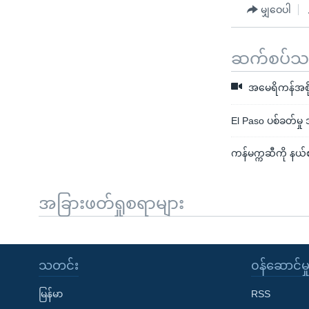
မျှဝေပါ
ဆက်စပ်သတင
အမေရိကန်အစို
El Paso ပစ်ခတ်မှု
ကန်မက္ကဆီကို နယ်စပ
အခြားဖတ်ရှုစရာများ
သတင်း
၀န်ဆောင်မှ
မြန်မာ
RSS