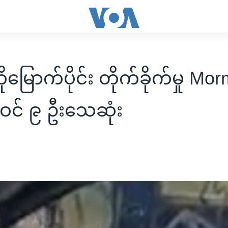
ိုမြောက်ပိုင်း တိုက်ခိုက်မှု Mo
င် ၉ ဦးသေဆုံး