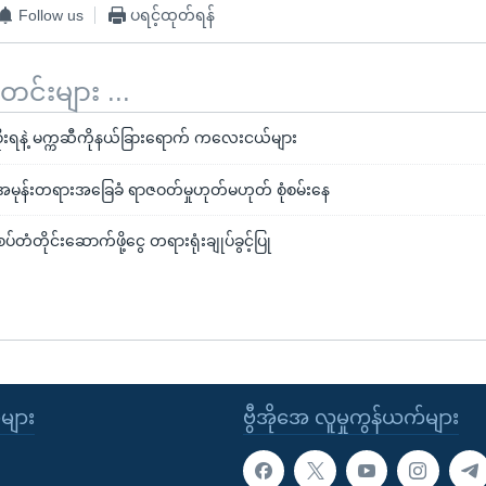
Follow us
ပရင့်ထုတ်ရန်
်းများ ...
းရနဲ့ မက္ကဆီကိုနယ်ခြားရောက် ကလေးငယ်များ
 အမုန်းတရားအခြေခံ ရာဇဝတ်မှုဟုတ်မဟုတ် စုံစမ်းနေ
်တံတိုင်းဆောက်ဖို့ငွေ တရားရုံးချုပ်ခွင့်ပြု
ုများ
ဗွီအိုအေ လူမှုကွန်ယက်များ