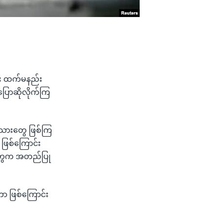
 ၃ ဦး ထက်မနည်း
ပြောဆိုလိုက်ကြ
ံသားတွေ ဖြစ်ကြ
ဖြစ်ကြောင်း
ိုးတွေက အတည်ပြု
တာ ဖြစ်ကြောင်း