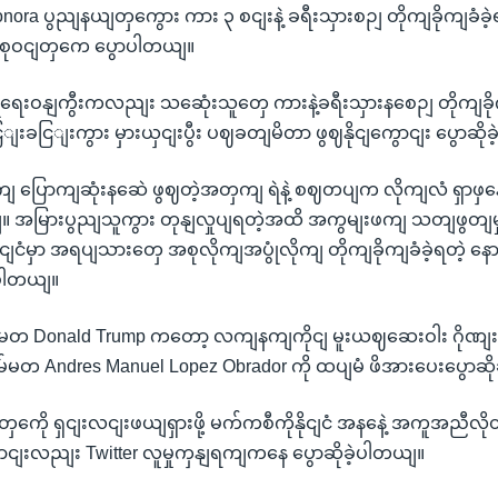
onora ပွညျနယျတှကွေား ကား ၃ စငျးနဲ့ ခရီးသှားစဉျ တိုကျခိုကျခံခ
းစုဝငျတှကေ ပွောပါတယျ။
ုံရေးဝနျကွီးကလညျး သဆေုံးသူတှေ ကားနဲ့ခရီးသှားနစေဉျ တိုကျခိုကျ
းခငြျးကွား မှားယှငျးပွီး ပဈခတျမိတာ ဖွဈနိုငျကွောငျး ပွောဆိုခ
ောကျဆုံးနဆေဲ ဖွဈတဲ့အတှကျ ရဲနဲ့ စဈတပျက လိုကျလံ ရှာဖှ
။ အမြားပွညျသူကွား တုနျလှုပျရတဲ့အထိ အကွမျးဖကျ သတျဖွတျမှုတ
ိုငျငံမှာ အရပျသားတှေ အစုလိုကျအပွုံလိုကျ တိုကျခိုကျခံခဲ့ရတဲ့ န
ပါတယျ။
 Donald Trump ကတော့ လကျနကျကိုငျ မူးယဈဆေးဝါး ဂိုဏျးတှက
သမ်မတ Andres Manuel Lopez Obrador ကို ထပျမံ ဖိအားပေးပွောဆို
တှကေို ရှငျးလငျးဖယျရှားဖို့ မက်ကစီကိုနိုငျငံ အနနေဲ့ အကူအညီလိ
ွောငျးလညျး Twitter လူမှုကှနျရကျကနေ ပွောဆိုခဲ့ပါတယျ။