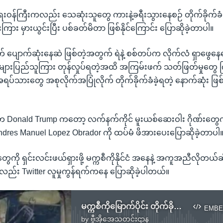
ုံရေးဝန်ကြီးကလည်း သေဆုံးသူတွေ ကားနဲ့ခရီးသွားနေစဉ် တိုက်ခိုက်ခံ
းကြား မှားယွင်းပြီး ပစ်ခတ်မိတာ ဖြစ်နိုင်ကြောင်း ပြောဆိုခဲ့တာပါ။
ောက်ဆုံးနေဆဲ ဖြစ်တဲ့အတွက် ရဲနဲ့ စစ်တပ်က လိုက်လံ ရှာဖွေန
ားပြည်သူကြား တုန်လှုပ်ရတဲ့အထိ အကြမ်းဖက် သတ်ဖြတ်မှုတွေ ကြု
မှာ အရပ်သားတွေ အစုလိုက်အပြုံလိုက် တိုက်ခိုက်ခံခဲ့ရတဲ့ နောက်ဆုံး 
Donald Trump ကတော့ လက်နက်ကိုင် မူးယစ်ဆေးဝါး ဂိုဏ်းတွေကို နှိ
dres Manuel Lopez Obrador ကို ထပ်မံ ဖိအားပေးပြောဆိုခဲ့တာပါ
ေကို ရှင်းလင်းဖယ်ရှားဖို့ မက္ကစီကိုနိုင်ငံ အနေနဲ့ အကူအညီလိုတယ်ဆို
းလည်း Twitter လူမှုကွန်ရက်ကနေ ပြောဆိုခဲ့ပါတယ်။
မက္ကစီကိုမြောက်ပိုင်း တိုက်ခိုက်မှု Mormon ဘာသာဝင် ၉ ဦးသေဆုံး
EMBE
by
ဗွီအိုအေသတင်းဌာန