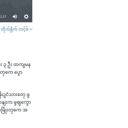
1:17
တိုက်ရိုက် လင့်ခ်
SHARE
းသမီး ၃ ဦး ထကျမန
ငျတှကေ ပွော
ငျငံသားတှေ ဖွ
ဝနျးက ဖွဈကွော
ှမြေိုးတှကေ အ