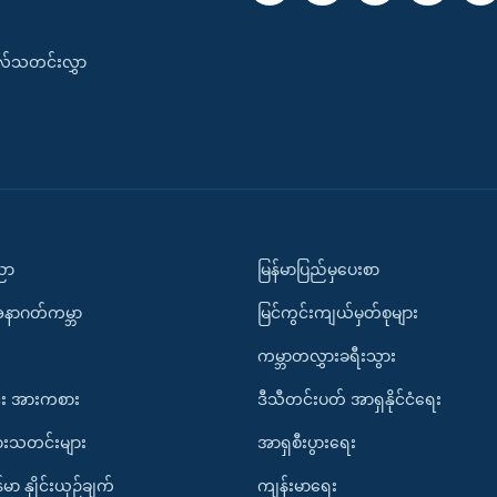
းလ်သတင်းလွှာ
ပညာ
မြန်မာပြည်မှပေးစာ
အနာဂတ်ကမ္ဘာ
မြင်ကွင်းကျယ်မှတ်စုများ
ကမ္ဘာတလွှားခရီးသွား
း အားကစား
ဒီသီတင်းပတ် အာရှနိုင်ငံရေး
ားသတင်းများ
အာရှစီးပွားရေး
်မာ နှိုင်းယှဉ်ချက်
ကျန်းမာရေး