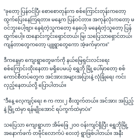
“ခုတော့ ပြန်ဝင်ပြီ၊ စောစောတုန်းက စစ်ကြောင်းတုန်းကတော့
ထွက်ပြေးနေကြရတာ။ မနေ့က ပြန်ဝင်တာ။ အကုန်လုံးကတော့ မ
ဝင်ဘူးပေါ့ဗျာ၊ နေရဲတဲ့သူကတော့ နေပေါ့၊ မနေရဲတဲ့သူတော့ ပြန်
ထွက်ပေါ့။ ထနောင်းကွင်းရှောင်တယ်၊ မြ၊ သပြေသာရှောင်တယ်၊
ကျန်တာတွေကတော့ ပျူရွာတွေကော အဲ့ဖက်မှာက။”
ဒီကနေ့မှာ ကျေးရွာတွေဖက်ကို နယ်မြေရှင်းလင်းရေး
စစ်ကြောင်းထိုးနေတာ မရှိပေမယ့် ရွှေဘို မြို့ပေါ်မှာတော့ စစ်
ကောင်စီတပ်တွေက အင်အားအများအပြားနဲ့ လုံခြုံရေး ကင်း
လှည့်နေတယ်လို့ ပြောပါတယ်။
“ဒီနေ့ လေ့ကျင့်ရေး ၈ က ကား၂ စီးထွက်တယ်။ အင်အား အပြည့်
နဲ့ မြို့ထဲမှာ ရန်မျိုးအောင် ရပ်ကွက်ထဲမှာပဲ။”
သပြေသာ ကျေးရွာဟာ အိမ်ခြေ ၂၀၀ ဝန်းကျင်ရှိပြီး ရွှေဘိုမြို့
အနောက်ဖက် တမိုင်လောက်ပဲ ဝေးတဲ့ ရွာဖြစ်ပါတယ်။ အနီး