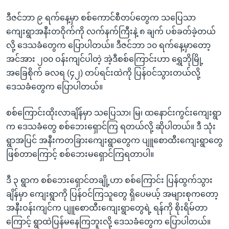
ဒီဇင်ဘာ ၉ ရက်နေ့မှာ စစ်ကောင်စီတပ်တွေက သပြေသာ
ကျေးရွာအနီးတဝိုက်ကို လက်နက်ကြီးနဲ့ ၈ ချက် ပစ်ခတ်ခဲ့တယ်
လို့ ဒေသခံတွေက ပြောပါတယ်။ ဒီဇင်ဘာ ၁၀ ရက်နေ့မှာတော့
အင်အား ၂၀၀ ဝန်းကျင်ပါတဲ့ အဲ့ဒီစစ်ကြောင်းဟာ ရွှေဘိုမြို့
အခြေစိုက် ခလရ (၄၂) တပ်ရင်းထဲကို ပြန်ဝင်သွားတယ်လို့
ဒေသခံတွေက ပြောပါတယ်။
စစ်ကြောင်းထိုးလာချိန်မှာ သပြေသာ၊ မြ၊ ထနောင်းကွင်းကျေးရွာ
က ဒေသခံတွေ စစ်ဘေးရှောင်ကြ ရတယ်လို့ ဆိုပါတယ်။ ဒီ သုံး
ရွာအပြင် အနီးကတခြားကျေးရွာတွေက ပျူစောထီးကျေးရွာတွေ
ဖြစ်တာကြောင့် စစ်ဘေးမရှောင်ကြရတာပါ။
ဒီ ၃ ရွာက စစ်ဘေးရှောင်တချို့ဟာ စစ်ကြောင်း ပြန်ထွက်သွား
ချိန်မှာ ကျေးရွာကို ပြန်ဝင်ကြသူတွေ ရှိပေမယ့် အများစုကတော့
အနီးဝန်းကျင်က ပျူစောထီးကျေးရွာတွေရဲ့ ရန်ကို စိုးရိမ်တာ
ကြောင့် ရွာထဲပြန်မနေကြဘူးလို့ ဒေသခံတွေက ပြောပါတယ်။