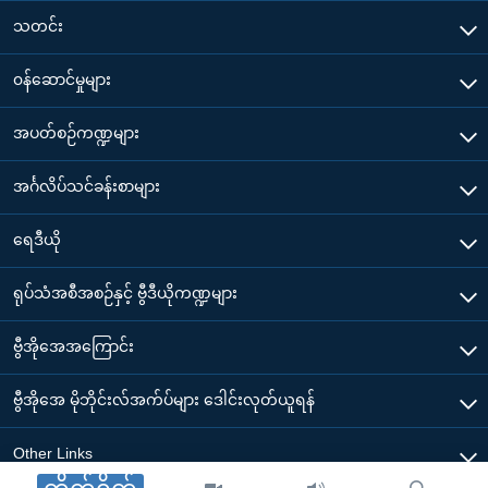
သတင်း
၀န်ဆောင်မှုများ
အပတ်စဉ်ကဏ္ဍများ
အင်္ဂလိပ်သင်ခန်းစာများ
ရေဒီယို
ရုပ်သံအစီအစဉ်နှင့် ဗွီဒီယိုကဏ္ဍများ
ဗွီအိုအေအကြောင်း
ဗွီအိုအေ မိုဘိုင်းလ်အက်ပ်များ ဒေါင်းလုတ်ယူရန်
Other Links