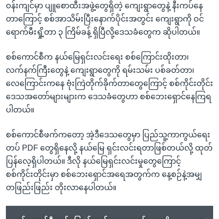
ဝန်းကျင်မှာ ပျူစောထီးအဖွဲ့တွေရှိတဲ့ ကျေးရွာတွေနဲ့ နီးကပ်နေ
တာကြောင့် စစ်အာသိမ်းပြီးနောက်ပိုင်းအတွင်း ကျေးရွာကို ဝင်
ရောက်မီးရှို့တာ ၃ ကြိမ်ခန့် ရှိပြီလို့ဒေသခံတွေက ဆိုပါတယ်။
စစ်ကောင်စီက နယ်မြေရှင်းလင်းရေး စစ်ကြောင်းထိုးတာ၊
လက်နက်ကြီးတွေနဲ့ ကျေးရွာတွေကို ရမ်းသမ်း ပစ်ခတ်တာ၊
လေကြောင်းကနေ ဗုံးကြဲတိုက်ခိုက်တာတွေကြောင့် စစ်ကိုင်းတိုင်း
ဒေသအတော်များများက ဒေသခံတွေဟာ စစ်ဘေးရှောင်နေကြရ
ပါတယ်။
စစ်ကောင်စီဖက်ကတော့ အဲ့ဒီဒေသတွေမှာ ပြည်သူ့ကာကွယ်ရေး
တပ် PDF တွေရှိနေလို့ နယ်မြေ ရှင်းလင်းရတာဖြစ်တယ်လို့ ထုတ်
ပြန်လေ့ရှိပါတယ်။ ဒီလို နယ်မြေရှင်းလင်းမှုတွေကြောင့်
စစ်ကိုင်းတိုင်းမှာ စစ်ဘေးရှောင်အရေအတွက်က နေ့စဉ်နဲ့အမျှ
တဖြည်းဖြည်း တိုးလာနေပါတယ်။