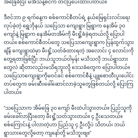
အခြေခံပြီး မအိသန့်စင်က တင်ပြပေးထားပါတယ်။
ဒီဇင်ဘာ ၉ ရက်နေ့က စစ်ကောင်စီတပ်ရဲ့ နယ်မြေရှင်းလင်းရေး
လုပ်ခဲ့တဲ့ ရွှေဘိုနယ် သပြေသာ ကျေးရွာ၊ မြရွာက နေအိမ် ၃၀
ကျော်နဲ့ မြရွာက နေအိမ်တအိမ်ကို မီးရှို့ခံခဲ့ရတယ်လို့ ပြောပါ
တယ်။ စစ်ကောင်စီတပ်တွေ သပြေသာကျေးရွာက ပြန်ထွက်သွား
ချိန် ကျေးရွာထဲမှာ မီးရှို့သတ်ခံထားရတဲ့ အလောင်း ၄ လောင်းကို
တွေ့ရတာဖြစ်ပြီး ဘယ်သူဘယ်ဝါမှန်း မသိသလို ဘယ်ရွာသား
တွေလဲ ဆိုတာလည်းမသိရဘူးလို့ ဒေသခံတွေက ပြောပါတယ်။
သပြေသာကျေးရွာကိုမဝင်ခင် စစ်ကောင်စီနဲ့ ပျူစောထီးပူးပေါင်း
တပ်တွေက ဖမ်းဆီးခေါ်ဆောင်လာခဲ့သူတွေဖြစ်တယ်လို့ ပြောကြ
ပါတယ်။
“သပြေသာက အိမ်ခြေ ၃၀ ကျော် မီးထဲပါသွားတယ်။ ပြည်သူကို
ဖမ်းခေါ်လာပြီးတော့ မီးရှို့သတ်သွားတယ်။ ၄ ဦးသေတယ်။
စစ်ကြောင်းနဲ့ ပါလာတဲ့ဟာ ပြည်သူ ၄ ဦးလို့ပဲ သိတယ်၊ ဘယ်
ရွာသားတွေလို့တော့ ကျနော်တို့ မသိဘူးဗျ။”