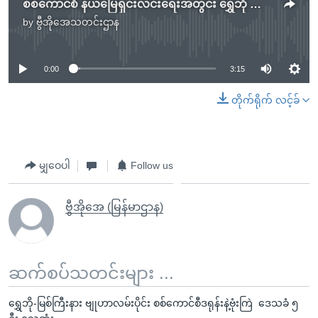
စစ်ကောင်စီ နယ်မြေရှင်းလင်းရေးအတွင်း ရွှေဘို သပြေသာကျေးရွာထဲ ၄ ဦး မီးရှို့အသတ်ခံရ
by
ဗွီအိုအေသတင်းဌာန
No media source currently available
0:00
3:15
တိုက်ရိုက် လင့်ခ်
မျှဝေပါ
Follow us
ဗွီအိုအေ (မြန်မာဌာန)
ဆက်စပ်သတင်းများ ...
ရွှေဘို-မြစ်ကြီးနား ဗျုဟာလမ်းပိုင်း စစ်ကောင်စီဒရုန်းနဲ့ဗုံးကြဲ ဒေသခံ ၅