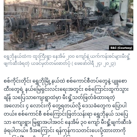
အ
သုတပဒေသာ အင်္ဂလိပ်စာ
ညွန်း
Learning English
စာမျက်နှာ
သို့
ဗွီအိုအေ လူမှုကွန်ယက်များ
ကျော်
ကြည့်
ရန်
ဘာသာစကားများ
ရွှေဘိုနယ်ထဲက ထူးကြီးရွာ နေအိမ် ၂၀၀ ကျော်နဲ့ ယက်ကန်းစင်များမီးရှို့
ရှာဖွေ
ဖျက်ဆီးခံရတဲ့ ယခင်မှတ်တမ်းဓာတ်ပုံ ( ဖေဖော်ဝါရီ ၂၄၊ ၂၀၂၃)
ရန်
နေရာ
စစ်ကိုင်းတိုင်း ရွှေဘိုမြို့နယ်ထဲ စစ်ကောင်စီတပ်တွေနဲ့ ပျူစော
သို့
ထီးတွေရဲ့ နယ်မြေရှင်းလင်းရေးအတွင်း စစ်ကြောင်းထွက်သွား
ကျော်
ချိန် သပြေသာကျေးရွာထဲမှာ မီးရှို့သတ်ဖြတ်ခံထားရတဲ့
ရန်
အလောင်း ၄ လောင်းကို တွေ့ရတယ်လို့ ဒေသခံတွေက ပြောပါ
တယ်။ စစ်ကောင်စီ စစ်ကြောင်းဖြတ်သန်းရာ ရွှေဘိုနယ် သပြေ
သာ ကျေးရွာ၊ မြရွာအပါအဝင် နေအိမ် ၃၀ ကျော် မီးရှို့ဖျက်ဆီးခံ
ခဲ့ရပါတယ်။ ဒီအကြောင်း ရန်ကုန်ကသတင်းပေးပို့ထားတာကို