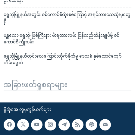
ဦး သေဆုံး
ရွှေဘိုမြို့နယ်အတွင်း စစ်ကောင်စီထိုးစစ်ကြောင့် အရပ်သားသေဆုံးမှုတွေ
ရှိ
မန္တလေး-ရွှေဘို-မြစ်ကြီးနား မီးရထားလမ်း ပြန်လည်ထိန်းချုပ်ဖို့ စစ်
ကောင်စီကြိုးပမ်း
ရွှေဘိုမြို့နယ်တွင်းလေကြောင်းတိုက်ခိုက်မှု ဒေသခံ နှစ်ထောင်ကျော်
တိမ်းရှောင်
အခြားဖတ်ရှုစရာများ
ဗွီအိုအေ လူမှုကွန်ယက်များ