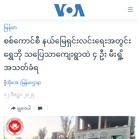
သုံး
ရ
လွယ်ကူ
မြန်မာ
မူလစာမျက်နှာ
စေ
စစ်ကောင်စီ နယ်မြေရှင်းလင်းရေးအတွင်း
မြန်မာ
သည့်
ရွှေဘို သပြေသာကျေးရွာထဲ ၄ ဦး မီးရှို့
ကမ္ဘာ့သတင်းများ
Link
အသတ်ခံရ
ဗွီဒီယို
နိုင်ငံတကာ
များ
သတင်းလွတ်လပ်ခွင့်
အမေရိကန်
ပင်မ
ဗွီအိုအေ (မြန်မာဌာန)
ရပ်ဝန်းတခု လမ်းတခု အလွန်
တရုတ်
အကြောင်းအရာ
၁၂ ဒီဇင္ဘာ၊ ၂၀၂၄
သို့
အင်္ဂလိပ်စာလေ့လာမယ်
အစ္စရေး-ပါလက်စတိုင်း
ကျော်
မျှဝေပါ
အပတ်စဉ်ကဏ္ဍများ
အမေရိကန်သုံးအီဒီယံ
ကြည့်
ရေဒီယိုနှင့်ရုပ်သံ အချက်အလက်များ
မကြေးမုံရဲ့ အင်္ဂလိပ်စာ
ရေဒီယို
ရန်
ပင်မ
ရေဒီယို/တီဗွီအစီအစဉ်
ရုပ်ရှင်ထဲက အင်္ဂလိပ်စာ
တီဗွီ