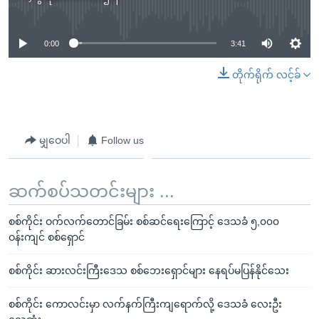
No media source currently available
0:00
3:41
တိုက်ရိုက် လင့်ခ်
မျှဝေပါ
Follow us
ဆက်စပ်သတင်းများ ...
စစ်ကိုင်း ဝက်လက်တောင်ခြမ်း စစ်ဆင်ရေးကြောင့် ဒေသခံ ၅,၀၀၀
ဝန်းကျင် စစ်ရှောင်
စစ်ကိုင်း ဆားလင်းကြီးဒေသ စစ်ဘေးရှောင်များ နေရပ်မပြန်နိုင်သေး
စစ်ကိုင်း ကောလင်းမှာ လက်နက်ကြီးကျရောက်လို့ ဒေသခံ လေးဦး