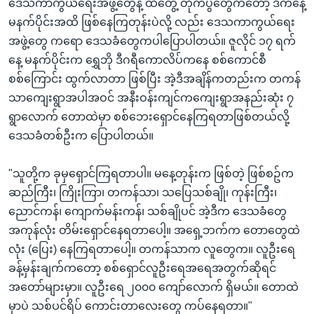
ဒေသကာကွယ်ရေးအဖွဲ့တွေနဲ့ ထိတွေ့ တိုက်ပွဲတွေကတော့ ဒီကနေ့
မနက်ပိုင်းအထိ ဖြစ်နေကြတုန်းပဲလို့ လည်း ဒေသကာကွယ်ရေး
အဖွဲ့တွေ ကရော ဒေသခံတွေကပါပြောပါတယ်။ ဇူလိုင် ၁၇ ရက်
နေ့ မနက်ပိုင်းက ရွှေဘို ဒီဂရီကောလိပ်ကနေ စစ်ကောင်စီ
စစ်ကြောင်း ထွက်လာတာ ဖြစ်ပြီး အဲ့ဒီအချိန်ကတည်းက တကန်
သာကျေးရွာအပါအဝင် အနီးဝန်းကျင်ကကျေးရွာအနည်းဆုံး ၇
ရွာလောက် တောထဲမှာ စစ်ဘေးရှောင်နေကြရတာဖြစ်တယ်လို့
ဒေသခံတစ်ဦးက ပြောပါတယ်။
"သူတို့က ခုမှရှောင်ကြရတာပါ။ မနေ့တုန်းက ဖြစ်တဲ့ ဖြစ်စဥ်က
ဆည်ကြီး၊ ကြိုးကြာ၊ တကန်သာ၊ သပြေသစ်ချို၊ ကုန်းကြီး၊
ညောင်ကန်၊ ကျောက်မန်းကန်၊ သစ်ချိုပင် အဲ့ဒီက ဒေသခံတွေ
အကုန်လုံး တိမ်းရှောင်နေရတာပေါ့။ အရှေ့ဘက်က တောတွေထဲ
လုံး (ပြေး) နေကြရတာပေါ့။ တကန်သာက လူတွေက။ လူဦးရေ
ခန့်မှန်းချက်ကတော့ စစ်ရှောင်လူဦးရေအရေအတွက်ဆိုရင်
အတော်များမှာ။ လူဦးရေ ၂၀၀၀ ကျော်လောက် ရှိမယ်။ တောထဲ
မှာပဲ သစ်ပင်ရိပ် ကောင်းတာလေးတွေ ကပ်နေရတာ။"