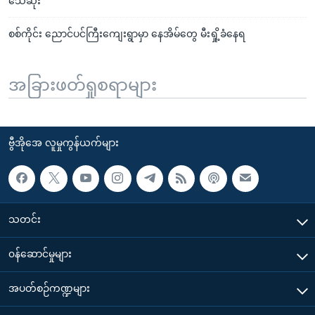
သေဆုံး
စစ်ကိုင်း ညောင်ပင်ကြီးကျေးရွာမှာ နေအိမ်တွေ မီးရှို့ခံနေရ
အခြားဖတ်ရှုစရာများ
ဗွီအိုအေ လူမှုကွန်ယက်များ
သတင်း
၀န်ဆောင်မှုများ
အပတ်စဉ်ကဏ္ဍများ