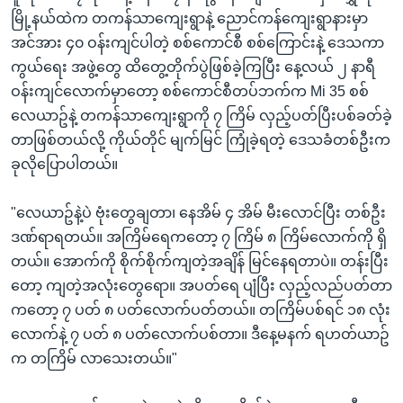
မြို့နယ်ထဲက တကန်သာကျေးရွာနဲ့ ညောင်ကန်ကျေးရွာနားမှာ
အင်အား ၄၀ ဝန်းကျင်ပါတဲ့ စစ်ကောင်စီ စစ်ကြောင်းနဲ့ ‌ဒေသကာ
ကွယ်‌ရေး အဖွဲ့တွေ ထိတွေ့တိုက်ပွဲဖြစ်ခဲ့ကြပြီး နေ့လယ် ၂ နာရီ
ဝန်းကျင်လောက်မှာတော့ စစ်ကောင်စီတပ်ဘက်က Mi 35 စစ်
လေယာဥ်နဲ့ တကန်သာကျေးရွာကို ၇ ကြိမ် လှည့်ပတ်ပြီးပစ်ခတ်ခဲ့
တာဖြစ်တယ်လို့ ကိုယ်တိုင် မျက်မြင် ကြုံခဲ့ရတဲ့ ဒေသခံတစ်ဦးက
ခုလိုပြောပါတယ်။
"လေယာဥ်နဲ့ပဲ ဗုံးတွေချတာ၊ နေအိမ် ၄ အိမ် မီးလောင်ပြီး တစ်ဦး
ဒဏ်ရာရတယ်။ အကြိမ်ရေကတော့ ၇ ကြိမ် ၈ ကြိမ်လောက်ကို ရှိ
တယ်။ အောက်ကို စိုက်စိုက်ကျတဲ့အချိန် မြင်နေရတာပဲ။ တန်းပြီး
တော့ ကျတဲ့အလုံးတွေရော။ အပတ်ရေ ပျံပြီး လှည့်လည်ပတ်တာ
ကတော့ ၇ ပတ် ၈ ပတ်လောက်ပတ်တယ်။ တကြိမ်ပစ်ရင် ၁၈ လုံး
လောက်နဲ့ ၇ ပတ် ၈ ပတ်လောက်ပစ်တာ။ ဒီနေ့မနက် ရဟတ်ယာဥ်
က တကြိမ် လာသေးတယ်။"