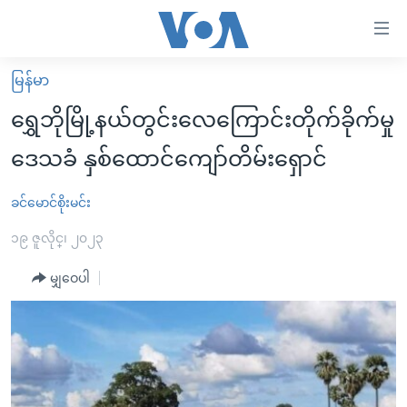
သုံး
ရ
လွယ်ကူ
မြန်မာ
မူလစာမျက်နှာ
စေ
ရွှေဘိုမြို့နယ်တွင်းလေကြောင်းတိုက်ခိုက်မှု
မြန်မာ
သည့်
ဒေသခံ နှစ်ထောင်ကျော်တိမ်းရှောင်
ကမ္ဘာ့သတင်းများ
Link
ဗွီဒီယို
နိုင်ငံတကာ
ခင်မောင်စိုးမင်း
များ
သတင်းလွတ်လပ်ခွင့်
အမေရိကန်
၁၉ ဇူလိုင္၊ ၂၀၂၃
ပင်မ
ရပ်ဝန်းတခု လမ်းတခု အလွန်
တရုတ်
အကြောင်းအရာ
မျှဝေပါ
သို့
အင်္ဂလိပ်စာလေ့လာမယ်
အစ္စရေး-ပါလက်စတိုင်း
ကျော်
အပတ်စဉ်ကဏ္ဍများ
အမေရိကန်သုံးအီဒီယံ
ကြည့်
ရေဒီယိုနှင့်ရုပ်သံ အချက်အလက်များ
မကြေးမုံရဲ့ အင်္ဂလိပ်စာ
ရေဒီယို
ရန်
ပင်မ
ရေဒီယို/တီဗွီအစီအစဉ်
ရုပ်ရှင်ထဲက အင်္ဂလိပ်စာ
တီဗွီ