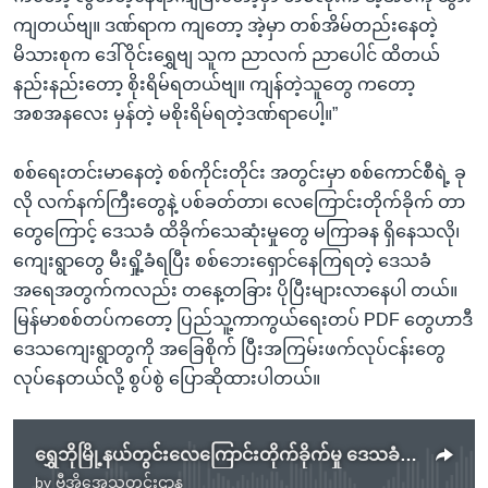
ကျတယ်ဗျ။ ဒဏ်ရာက ကျတော့ အဲ့မှာ တစ်အိမ်တည်းနေတဲ့
မိသားစုက ဒေါ်ဝိုင်းရွှေဗျ သူက ညာလက် ညာပေါင် ထိတယ်
နည်းနည်းတော့ စိုးရိမ်ရတယ်ဗျ။ ကျန်တဲ့သူတွေ ကတော့
အစအနလေး မှန်တဲ့ မစိုးရိမ်ရတဲ့ဒဏ်ရာပေါ့။”
စစ်ရေးတင်းမာနေတဲ့ စစ်ကိုင်းတိုင်း အတွင်းမှာ စစ်ကောင်စီရဲ့ ခု
လို လက်နက်ကြီးတွေနဲ့ ပစ်ခတ်တာ၊ လေကြောင်းတိုက်ခိုက် တာ
တွေကြောင့် ဒေသခံ ထိခိုက်သေဆုံးမှုတွေ မကြာခန ရှိနေသလို၊
ကျေးရွာတွေ မီးရှို့ခံရပြီး စစ်ဘေးရှောင်နေကြရတဲ့ ဒေသခံ
အရေအတွက်ကလည်း တနေ့တခြား ပိုပြီးများလာနေပါ တယ်။
မြန်မာစစ်တပ်ကတော့ ပြည်သူ့ကာကွယ်ရေးတပ် PDF တွေဟာဒီ
ဒေသကျေးရွာတွကို အခြေစိုက် ပြီးအကြမ်းဖက်လုပ်ငန်းတွေ
လုပ်နေတယ်လို့ စွပ်စွဲ ပြောဆိုထားပါတယ်။
ရွှေဘိုမြို့နယ်တွင်းလေကြောင်းတိုက်ခိုက်မှု ဒေသခံ နှစ်ထောင်ကျော်တိမ်းရှောင်
by
ဗွီအိုအေသတင်းဌာန