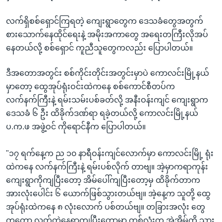
လက်ရှိစစ်ရှောင်ကြရတဲ့ ကျေးရွာတွေက ဒေသခံတွေအတွက်
စားသောက်နေထိုင်ရေးနဲ့ အမိုးအကာတွေ အရေးတကြီးလိုအပ်
နေတယ်လို့ စစ်ရှောင် ကူညီသူတွေကလည်း ပြောပါတယ်။
ဒီအတောအတွင်း စစ်ကိုင်းတိုင်းအတွင်းမှာပဲ ကောလင်းမြို့နယ်
မှာတော့ ထွေအုပ်ရုံးဝင်းထဲကနေ စစ်ကောင်စီတပ်က
လက်နက်ကြီးနဲ့ ရမ်းသမ်းပစ်ခတ်လို့ အနီးဝန်းကျင် ကျေးရွာက
ဒေသခံ ၆ ဦး ထိခိုက်ဒဏ်ရာ ရခဲ့တယ်လို့ ကောလင်းမြို့နယ်
ပ.က.ဖ အဖွဲ့ဝင် ကိုရောင်နီက ပြောပါတယ်။
"၁၇ ရက်နေ့က ည ၁၀ နာရီဝန်းကျင်လောက်မှာ ကောလင်းမြို့ ရုံး
ထဲကနေ လက်နက်ကြီးနဲ့ ရမ်းပစ်လိုက် တာဗျ။ အဲ့မှာကရာကုန်း
ကျေးရွာကိုကျပြီးတော့ အိမ်ပေါ်ကျပြီးတော့မှ ထိခိုက်တာက
အားလုံးပေါင်း ၆ ယောက်ဖြစ်သွားတယ်ဗျ။ အဲ့နေ့က သူတို့ ထွေ
အုပ်ရုံးထဲကနေ ၈ လုံးလောက် ပစ်တယ်ဗျ။ တခြားအလုံး တွေ
ကတော့ လွတ်တဲ့နေရာကျပြီးတော့မှာ တစ်လုံးက အဲ့အိမ်ကို သွား