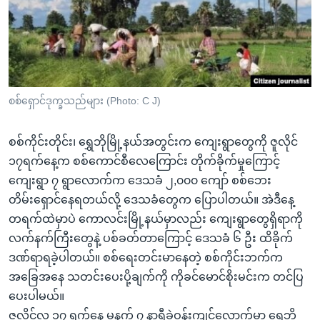
အ
သုတပဒေသာ အင်္ဂလိပ်စာ
ညွန်း
Learning English
စာမျက်နှာ
သို့
ဗွီအိုအေ လူမှုကွန်ယက်များ
ကျော်
ကြည့်
စစ်ရှောင်ဒုက္ခသည်များ (Photo: C J)
ရန်
ဘာသာစကားများ
ရှာဖွေ
စစ်ကိုင်းတိုင်း၊ ရွှေဘိုမြို့နယ်အတွင်းက ကျေးရွာတွေကို ဇူလိုင်
ရန်
၁၇ရက်နေ့က စစ်ကောင်စီလေကြောင်း တိုက်ခိုက်မှုကြောင့်
နေရာ
ကျေးရွာ ၇ ရွာလောက်က ဒေသခံ ၂,၀၀၀ ကျော် စစ်ဘေး
သို့
တိမ်းရှောင်နေရတယ်လို့ ဒေသခံတွေက ပြောပါတယ်။ အဲဒီနေ့
ကျော်
တရက်ထဲမှာပဲ ကောလင်းမြို့နယ်မှာလည်း ကျေးရွာတွေရှိရာကို
ရန်
လက်နက်ကြီးတွေနဲ့ ပစ်ခတ်တာကြောင့် ဒေသခံ ၆ ဦး ထိခိုက်
ဒဏ်ရာရခဲ့ပါတယ်။ စစ်ရေးတင်းမာနေတဲ့ စစ်ကိုင်းဘက်က
အခြေအနေ သတင်းပေးပို့ချက်ကို ကိုခင်မောင်စိုးမင်းက တင်ပြ
ပေးပါမယ်။
ဇူလိုင်လ ၁၇ ရက်နေ့ မနက် ၇ နာရီခွဲဝန်းကျင်လောက်မှာ ရွှေဘို