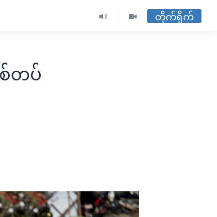
တိုက်ရိုက်
စ်တပ်