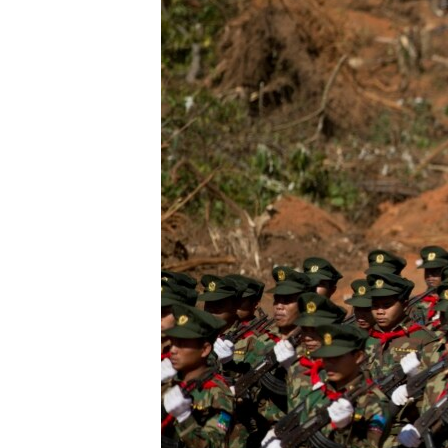
သုတပဒေသာ အင်္ဂလိပ်စာ
အ
ညွန်း
စာမျက်နှာ
သို့
ကျော်
ကြည့်
ရန်
ရှာဖွေ
ရန်
နေရာ
သို့
ကျော်
ရန်