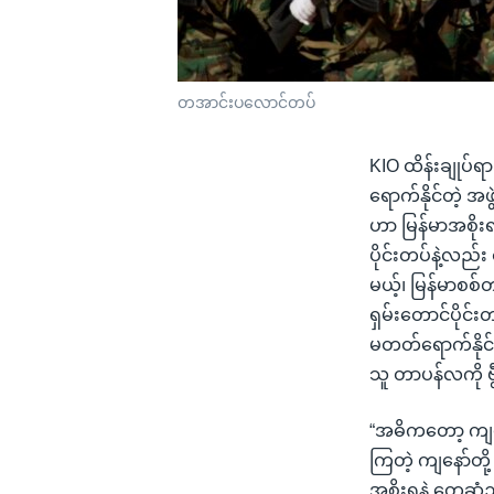
တအာင်းပလောင်တပ်
KIO ထိန်းချုပ်ရ
ရောက်နိုင်တဲ့ 
ဟာ မြန်မာအစိုးရ
ပိုင်းတပ်နဲ့လည်း
မယ့်၊ မြန်မာစစ
ရှမ်းတောင်ပိုင်
မတတ်ရောက်နိုင်
သူ တာပန်လကို 
“အဓိကတော့ ကျနေ
ကြတဲ့ ကျနော်တိ
အစိုးရနဲ့ တွေ့ဆု