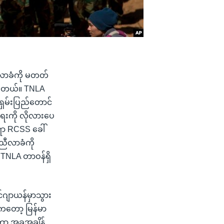
ညီလာခံကို မတတ်
်ပါတယ်။ TNLA
 ရှမ်းပြည်တောင်
းရေးကို လိုလားပေ
ော RCSS ခေါ်
်ညီလာခံကို
 TNLA တာဝန်ရှိ
်ဂျာယန်မှာသွား
ကတော့ မြန်မာ
တော့ အခုအချိန်