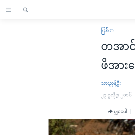
သုံး
ရ
ရှာဖွေ
လွယ်ကူ
မူလစာမျက်နှာ
မြန်မာ
ရ
စေ
မြန်မာ
လာ
တအာင်း
သည့်
ဒ်
ကမ္ဘာ့သတင်းများ
Link
ဗွီဒီယို
နိုင်ငံတကာ
ဖိအားပ
များ
သတင်းလွတ်လပ်ခွင့်
အမေရိကန်
ပင်မ
ရပ်ဝန်းတခု လမ်းတခု အလွန်
တရုတ်
သားညွန့်ဦး
အကြောင်းအရာ
အင်္ဂလိပ်စာလေ့လာမယ်
အစ္စရေး-ပါလက်စတိုင်း
၂၇ ဇူလိုင္၊ ၂၀၁၆
သို့
အပတ်စဉ်ကဏ္ဍများ
အမေရိကန်သုံးအီဒီယံ
ကျော်
မျှဝေပါ
ကြည့်
ရေဒီယိုနှင့်ရုပ်သံ အချက်အလက်များ
မကြေးမုံရဲ့ အင်္ဂလိပ်စာ
ရေဒီယို
ရန်
ရေဒီယို/တီဗွီအစီအစဉ်
ရုပ်ရှင်ထဲက အင်္ဂလိပ်စာ
တီဗွီ
ပင်မ