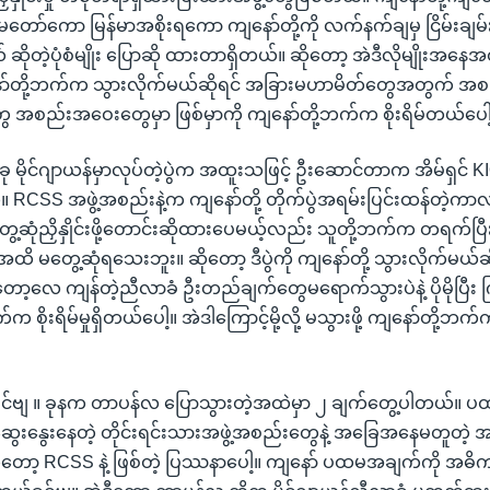
တော်ကော မြန်မာအစိုးရကော ကျနော်တို့ကို လက်နက်ချမှ ငြိမ်းချမ်
ယ် ဆိုတဲ့ပုံစံမျိုး ပြောဆို ထားတာရှိတယ်။ ဆိုတော့ အဲဒီလိုမျိုးအန
ာ်တို့ဘက်က သွားလိုက်မယ်ဆိုရင် အခြားမဟာမိတ်တွေအတွက် 
့တွေ အစည်းအဝေးတွေမှာ ဖြစ်မှာကို ကျနော်တို့ဘက်က စိုးရိမ်တယ်ပေ
ိုင်ဂျာယန်မှာလုပ်တဲ့ပွဲက အထူးသဖြင့် ဦးဆောင်တာက အိမ်ရှင် KIO
RCSS အဖွဲ့အစည်းနဲ့က ကျနော်တို့ တိုက်ပွဲအရမ်းပြင်းထန်တဲ့က
ွေ့ဆုံညှိနှိုင်းဖို့တောင်းဆိုထားပေမယ့်လည်း သူတို့ဘက်က တရက်ပ
ိ မတွေ့ဆုံရသေးဘူး။ ဆိုတော့ ဒီပွဲကို ကျနော်တို့ သွားလိုက်မယ်ဆို
တော့လေ ကျန်တဲ့ညီလာခံ ဦးတည်ချက်တွေမရောက်သွားပဲနဲ့ ပိုမိုပြီး က
်က စိုးရိမ်မှုရှိတယ်ပေါ့။ အဲဒါကြောင့်မို့လို့ မသွားဖို့ ကျနော်တို့ဘ
့ခင်ဗျ ။ ခုနက တာပန်လ ပြောသွားတဲ့အထဲမှာ ၂ ချက်တွေ့ပါတယ်။
ွေးနွေးနေတဲ့ တိုင်းရင်းသားအဖွဲ့အစည်းတွေနဲ့ အခြေအနေမတူတဲ့
ာ့ RCSS နဲ့ ဖြစ်တဲ့ ပြဿနာပေါ့။ ကျနော် ပထမအချက်ကို အဓိကဇ