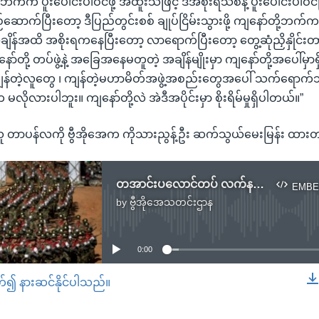
့ဘက်က ပူးပေါင်းပါဝင်ဖို့ အထူးသဖြင့် ဒီအစိုးရသစ်နဲ့ ပူးပေါင်းပါဝင်ပြီ
ောက်ပြီးတော့ ဒီပြည်တွင်းစစ် ချုပ်ငြိမ်းသွားဖို့ ကျနော်တို့ဘက်က
ျိန်အထိ အစိုးရကနေပြီးတော့ လာရောက်ပြီးတော့ တွေ့ဆုံညှိနှိုင်
ာ်တို့ တပ်ဖွဲ့နဲ့ အခြေအနေမတူတဲ့ အချိန်မျိုးမှာ ကျနော်တို့အပေါ်မှာရ
တဲ့လူတွေ ၊ ကျန်တဲ့မဟာမိတ်အဖွဲ့အစည်းတွေအပေါ် သက်ရောက်သွ
လိုလားပါဘူး။ ကျနော်တို့လဲ အဲဒီအပိုင်းမှာ စိုးရိမ်မှုရှိပါတယ်။”
ူ တာပန်လကို ဗွီအိုအေက ကိုသားညွန့်ဦး ဆက်သွယ်မေးမြန်း ထား
တအာင်းပလောင်တပ် လက်နက်ချဖို့ စစ်တပ် ဖိအားပေး
EMBE
by
ဗွီအိုအေသတင်းဌာန
No media source currently available
0:00
တ်၍ နားဆင်နိုင်ပါသည်။
EMBED