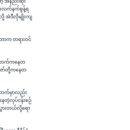
့ အနည်းဆုံး
းလက်နက်စွန့်ရ
့ အဲဒီလိုမျိုးကျ
ိုတာက တရားဝင်
ယ်တွေဘက်ကနေတ
်ဇော်တို့ကနေတ
တဘက်မှာလည်း
ေတဲ့လုပ်ငန်းစဉ်
ွားတယ်လို့ရော