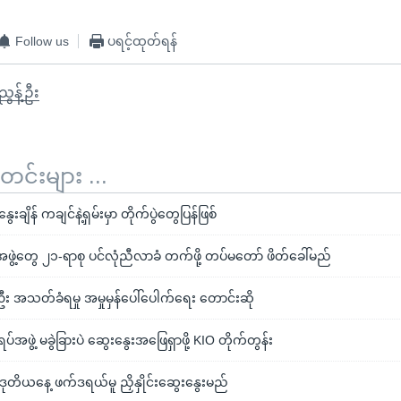
Follow us
ပရင့်ထုတ်ရန်
ွန့်ဦး
်းများ ...
ွေးချိန် ကချင်နဲ့ရှမ်းမှာ တိုက်ပွဲတွေပြန်ဖြစ်
ွဲ့တွေ ၂၁-ရာစု ပင်လုံညီလာခံ တက်ဖို့ တပ်မတော် ဖိတ်ခေါ်မည်
၇ဦး အသတ်ခံရမှု အမှုမှန်ပေါ်ပေါက်ရေး တောင်းဆို
်အဖွဲ့ မခွဲခြားပဲ ဆွေးနွေးအဖြေရှာဖို့ KIO တိုက်တွန်း
 ဒုတိယနေ့ ဖက်ဒရယ်မူ ညှိနှိုင်းဆွေးနွေးမည်