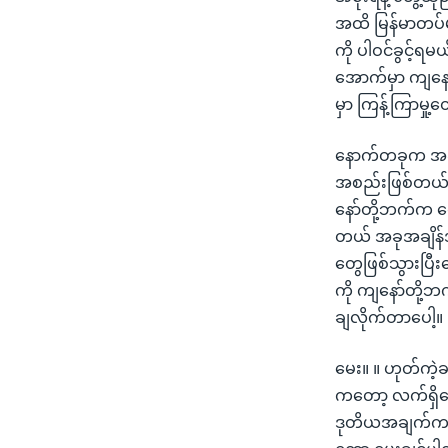
အထိ မြန်မာတပ်မ
ကို ပါဝင်ခွင့်ရမ
အောက်မှာ ကျနေ
မှာ ကြန့်ကြာမှု
နောက်တခုက အခု မ
အစည်းဖြစ်တယ်။ 
နော်တို့ဘက်က တ
တယ် အခုအချိန်အထ
တွေဖြစ်သွားပြီး
ကို ကျနော်တို့ဘက
ချလိုက်တာပေါ့။
မေး။ ။ ဟုတ်ကဲ
ကတော့ လက်ရှိဆ
ဒုတိယအချက်ကတေ