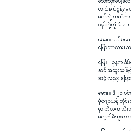
သေးဘူးပေါ့လေ။
လက်နက်စွန့်ရမယ
မယ်လို့ ကတိကဝတ်
နော်တို့ကို ဖိအ
မေး။ ။ တပ်မတေ
ပြောတာလား၊ 
ဖြေ။ ။ ခုနက ဒီ
ဆင့် အထူးသဖြင့
ဆင့် လည်း ပြော
မေး။ ။ ဒီ ၂၁ 
မိုင်ဂျာယန် တိ
မှာ ကိုယ်က သီး
မတွက်မိဘူးလား