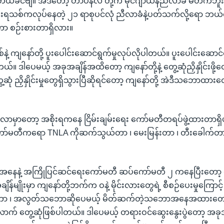
တယ်ခင်ဗျ။ အဲဒီတော့ တာပန်လ တို့က မိုင်ဂျာယန်ညီလာခံ မတက်ဘူ
ုးရသစ်ကလုပ်နေတဲ့ ၂၁ ရာစုပင်လုံ ညီလာခံနဲ့ပတ်သက်လို့ရော ဘယ
ော စဉ်းစားတာရှိလား။
နဲ့ ကျနော်တို့ ပူးပေါင်းဆောင်ရွက်မှုလုပ်လိုပါတယ်။ ပူးပေါင်းဆောင်
်။ ဒါပေမယ့် အခုအချိန်အထိတော့ ကျနော်တို့နဲ့ တွေ့ဆုံညှိနှိုင်းဖို
ဆုံ ညှိနှိုင်းမှုတွေရှိသွားပြီဆိုရင်တော့ ကျနော်တို့ အဲဒီသဘောထားတွ
ာမှာတော့ အစိုးရကနေ ငြိမ်းချမ်းရေး ကော်မတီတရပ်ဖွဲ့ထားတာရှ
 ကော်မတီကရော TNLA ကိုဆက်သွယ်တာ ၊ မေးမြန်းတာ ၊ တီးခေါက်တာ
ွေအနေနဲ့ အကြိုပြင်ဆင်ရေးကော်မတီ ဆပ်ကော်မတီ ၂ ကနေပြီးတော့ ၀ န
ချိန်မျိုးမှာ ကျနော်တို့ဘက်က ဝနဲ့ မိုင်းလားတွေရဲ့ စီစဉ်ပေးမှုကြောင
၊ အလွတ်သဘောဆိုပေမယ့် မိတ်ဆက်တဲ့သဘောအနေအထားတော့ က
းလောက် တွေ့ဆုံဖြစ်ပါတယ်။ ဒါပေမယ့် တရားဝင်ဆွေးနွေးပွဲတော့ အခု