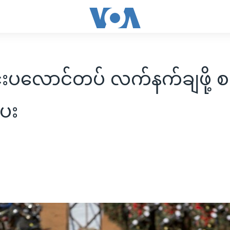
ပလောင်တပ် လက်နက်ချဖို့ စ
ေး