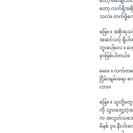
တော့ မေးချင်ပါ
တော့ လက်ရှိအစိ
သလဲ။ တက်ဖို့က
ဖြေ။ ။ အစိုးရသစ်
အဆင်သင့် ရှိပါတယ
ဘူးပေါ့လေ ။ တွေ့
မှာဖြစ်ပါတယ်။
မေး။ ။ လက်တလေ
ငြိမ်းချမ်းရေး
လား။
ဖြေ။ ။ သူတို့တ
ကို သွားတွေ့တဲ့အ
က အလွတ်သဘော 
မိနစ် ၃၀ နီးပါ