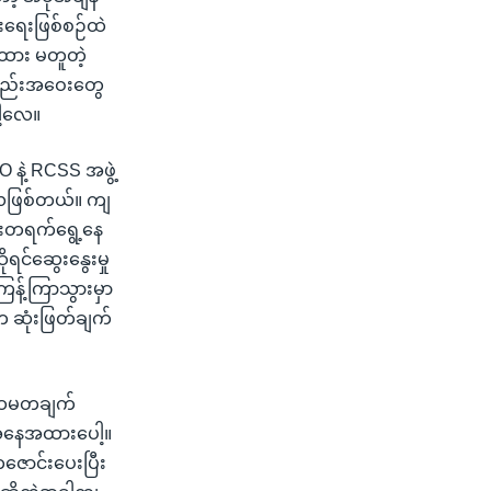
းရေးဖြစ်စဉ်ထဲ
ေအထား မတူတဲ့
အစည်းအဝေးတွေ
ါ့လေ။
 နဲ့ RCSS အဖွဲ့
ာလဖြစ်တယ်။ ကျ
ြီးတရက်ရွေ့နေ
ရင်ဆွေးနွေးမှု
ြန့်ကြာသွားမှာ
က်က ဆုံးဖြတ်ချက်
 ပထမတချက်
 အနေအထားပေါ့။
ောင်းပေးပြီး