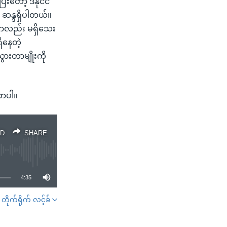
းတော့ ဒီနိုင်ငံ
 ဆန္ဒရှိပါတယ်။
းတာလည်း မရှိသေး
ှိနေတဲ့
ားတာမျိုးကို
တာပါ။
D
SHARE
4:35
တိုက်ရိုက် လင့်ခ်
SHARE