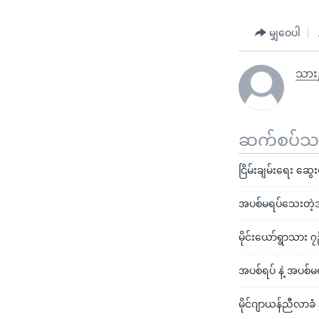
မျှဝေပါ
သားည
ဆက်စပ်သတင
ငြိမ်းချမ်းရေး ဆွေးန
အပစ်မရပ်သေးတဲ့အဖ
မိုင်းယော်ရွာသား 
အပစ်ရပ် နဲ့ အပစ်မရပ
မိုင်ဂျာယန်ညီလာခံ