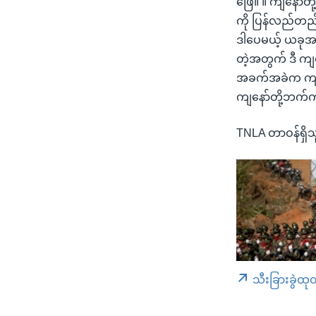
ဖြေ။ ။ ကျနော်တို
ကို ပြန်လည်တည်ဆ
ဒါပေမယ့် ယခုအခ
တဲ့အတွက် ဒီ ကျနေ
အခက်အခဲက ကျန်
ကျနော်တို့ဘက်က မ
TNLA တာဝန်ရှိသ
သီးခြားခွဲထု