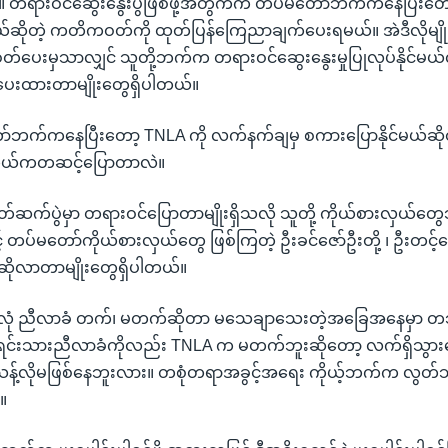
 တရားဝင်ဆွေးနွေးပွဲဖြစ်ဖို့အတွက်က တပ်မတော်ဘက်ကနေပြီးတော
်ဆိုတဲ့ ကတိကဝတ်ကို ထုတ်ပြန်ကြေညာချက်ပေးရမယ်။ အဲဒီလိုမျို
ပေးမှသာလျှင် သူတို့ဘက်က တရားဝင်ဆွေးနွေးမှုပြုလုပ်နိုင်မယ်လို
ားပေးထားတာမျိုးတွေရှိပါတယ်။
ာ်ဘက်ကနေပြီးတော့ TNLA ကို လက်နက်ချမှ စကားပြောနိုင်မယ်ဆ
ဘယ်ကတဆင့်ပြောတာလဲ။
မိတ်ဆက်ပွဲမှာ တရားဝင်ပြောတာမျိုးရှိသလို သူတို့ ကိုယ်စားလှ
် တပ်မတော်ကိုယ်စားလှယ်တွေ ဖြစ်ကြတဲ့ ဦးခင်ဇော်ဦးတို့ ၊ ဦးတင့
ဆိုလာတာမျိုးတွေရှိပါတယ်။
ပင်လုံ ညီလာခံ တက်၊ မတက်ဆိုတာ မသေချာသေးတဲ့အခြေအနေမှာ 
ုင်းရင်းသားညီလာခံကိုလည်း TNLA က မတက်ဘူးဆိုတော့ လက်ရှိသွားန
သန့်လိုမဖြစ်နေဘူးလား။ တစုံတရာအခွင့်အရေး ကိုယ့်ဘက်က လွတ်သ
။