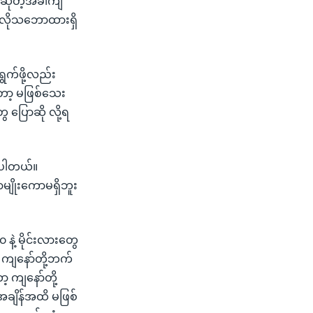
းဆိုတဲ့အခါကျ
်လိုသဘောထားရှိ
ရွက်ဖို့လည်း
့တော့ မဖြစ်သေး
ေ ပြောဆို လို့ရ
ိပါတယ်။
မျိုးကောမရှိဘူး
ဲ့ မိုင်းလားတွေ
့် ကျနော်တို့ဘက်
ျနော်တို့
အချိန်အထိ မဖြစ်