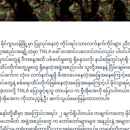
ာ မိုင်ဂျာယန်မြို့မှာ ပြုလုပ်နေတဲ့ တိုင်းရင်းသားလက်နက်ကိုင်များ 
အဖွဲ့အစည်းအချို့ထဲမှာ TNLA ခေါ် တအာင်းပလောင်တပ်လည်း ပါဝင
တပ်တွေနဲ့ ဒီကနေ့အထိ ပစ်ခတ်မှုတွေ ရှိနေသလို၊ နယ်မြေတွင်းမှာရှိ
 ထိပ်တိုက်တွေ့မှုတွေ ရှိနေတဲ့အဖွဲ့အစည်းပါ။ သူတို့အနေနဲ့ ငြိမ်းချမ်
်တပ်ဖက်က လုံး၀ လက်နက်ချဖို့ ဖိအားပေးနေတဲ့အခြေအနေကြောင့်ရ
းတပ်တွေနဲ့ စစ်ရေးထိပ်တိုက်ဖြစ်နေတဲ့အခြေအနေကြောင့်ပါ မိုင်ဂျာရမ
ခဲ့တာလို့ TNLA ပြောခွင့်ရသူ တာပန်လ က ဗွီအိုအေကို ပြောပါတယ်။
ဗွီအိုအေက ကိုသားညွန့်ဦး ဆက်သွယ်မေးမြန်းထားတာပါ။
ာ်တို့ဆီမှာ အကြောင်းအရင်း ၂ ချက်ရှိပါတယ်။ တချက်ကတော့ မိုင
ု့ မဟာမိတ် အဖွဲ့အစည်းတွေ က တော်တော်များများ အနည်းနဲ့ အများ
ံညှိနှိုင်းမှု တစုံတရာရှိထားပြီးသားအဖွဲ့တွေဖြစ်တယ်။ ကျနော်တို့ကျ