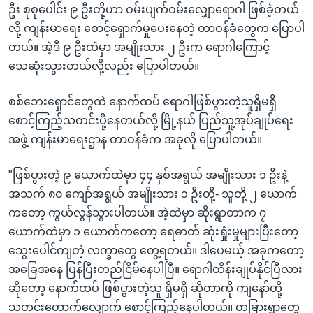
ဦး စုစုပေါင်း ၉ ဦးတို့ဟာ ဝမ်းပျက်ဝမ်းလျှောရောဂါ ဖြစ်ခဲ့တယ်
လို့ ကျန်းမာရေး စောင့်ရှောက်မှုပေးနေတဲ့ တာဝန်ခံတွေက ပြောပါ
တယ်။ အဲ့ဒီ ၉ ဦးထဲမှာ အမျိုးသား ၂ ဦးက ရောဂါကြောင့်
သေဆုံးသွားတယ်လို့လည်း ပြောပါတယ်။
စစ်ဘေးရှောင်တွေထဲ နောက်ထပ် ရောဂါဖြစ်ပွားတဲ့သူရှိမရှိ
စောင့်ကြည့်သတင်းပို့နေတယ်လို့ မြို့နယ် ပြည်သူ့အုပ်ချုပ်ရေး
အဖွဲ့ ကျန်းမာရေးဌာန တာဝန်ခံက အခုလို ပြောပါတယ်။
"ဖြစ်ပွားတဲ့ ၉ ယောက်ထဲမှာ ၄၄ နှစ်အရွယ် အမျိုးသား ၁ ဦးနဲ့
အသက် ၈၀ ကျော်အရွယ် အမျိုးသား ၁ ဦးတို့- သူတို့ ၂ ယောက်
ကတော့ ကွယ်လွန်သွားပါတယ်။ အဲ့ထဲမှာ ဆိုးရွာတာက ၇
ယောက်ထဲမှာ ၁ ယောက်ကတော့ ရေဓာတ် ဆုံးရှုံးမှုများပြီးတော့
သွေးပေါင်ကျတဲ့ လက္ခာတွေ တွေ့ရတယ်။ ဒါပေမယ့် အခုကတော့
အခြေအနေ ပြန်ပြီးတည်ငြိမ်နေပါပြီ။ ရောဂါထိန်းချုပ်နိုင်ပြီလား
ဆိုတော့ နောက်ထပ် ဖြစ်ပွားတဲ့သူ ရှိမရှိ ဆိုတာကို ကျနော်တို့
သတင်းတောက်လျှောက် စောင့်ကြည့်နေပါတယ်။ တခြားရွာတွေ