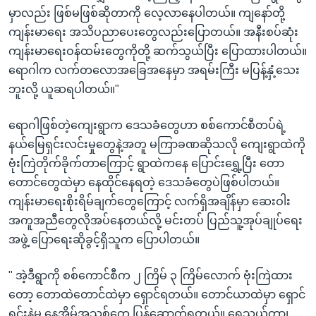
မှာလည်း ဖြစ်မဖြစ်ဆိုတာကို လေ့လာနေပါတယ်။ ကျနော်တို့
ကျန်းမာရေး အသိပညာပေးတွေလည်းပြောတယ်။ အနီးစပ်ဆုံး
ကျန်းမာရေးဝန်ထမ်းတွေကိုတို့ ဆက်သွယ်ပြီး ပြောထားပါတယ်။
ရောဂါက လက်တလောအခြေအနေမှာ အရမ်းကြီး မပြန့်နှံ့သေး
ဘူးလို့ ယူဆရပါတယ်။"
ရောဂါဖြစ်တဲ့ကျေးရွာက ဒေသခံတွေဟာ စစ်ကောင်စီတပ်ရဲ့
နယ်မြေရှင်းလင်းမှုတွေနဲ့အတူ မကြာခဏဆိုသလို ကျေးရွာထဲကို
ဗုံးကြဲတိုက်ခိုက်တာကြောင့် ရွာထဲကနေ ပြောင်းရွှေ့ပြီး တော
တောင်တွေထဲမှာ နေထိုင်နေရတဲ့ ဒေသခံတွေပဲဖြစ်ပါတယ်။
ကျန်းမာရေးစိုးရိမ်ချက်တွေကြောင့် လက်ရှိအချိန်မှာ ဆေးဝါး
အကူအညီတွေလိုအပ်နေတယ်လို့ မင်းတပ် ပြည်သူ့အုပ်ချုပ်ရေး
အဖွဲ့ ပြောရေးဆိုခွင့်ရှိသူက ပြောပါတယ်။
" အဲ့ဒီရွာကို စစ်ကောင်စီက ၂ ကြိမ် ၃ ကြိမ်လောက် ဗုံးကြဲထား
တော့ တောထဲတောင်ထဲမှာ ရှောင်ရတယ်။ တောင်ယာထဲမှာ ရှောင်
ရင်းနဲ့မှ နေအိမ်အသစ်တွေ ပြန်ဆောက်ရတယ်။ ရေသွယ်တာ၊