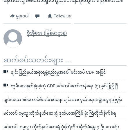
နေတယ်လို့ စစ်ဘေးရှောင်ကူညီပေးနေသူတွေက ပြောပါတယ်။
မျှဝေပါ
Follow us
ဗွီအိုအေ (မြန်မာဌာန)
ဆက်စပ်သတင်းများ ...
ချင်းပြည်နယ်အစိုးရဖွဲ့စည်းမှုအပေါ် မင်းတပ် CDF အမြင်
တူမီးသေနတ်နဲ့စခဲ့တဲ့ CDF မင်းတပ်တော်လှန်ရေး (၃) နှစ်ပြည့်ပြီ
ချင်းဒေသ စစ်ကောင်စီကင်းစင်ရေး ချင်းကာကွယ်ရေးအဖွဲ့တွေရည်မှန်း
မင်းတပ် ဝမ္မသူးတိုက်နယ်ဆေးရုံ ဒုတိယအကြိမ် ဗုံးကြဲတိုက်ခိုက်ခံရ
မင်းတပ်၊ ဝမ္မသူး တိုက်နယ်ဆေးရုံ ဗုံးကြဲတိုက်ခိုက်ခံရမှု ၄ ဦး သေဆုံး