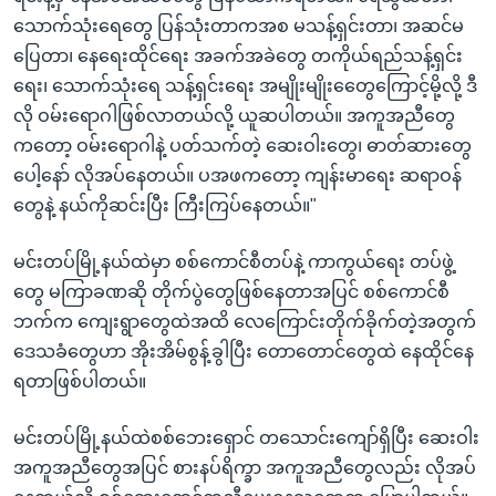
သောက်သုံးရေတွေ ပြန်သုံးတာကအစ မသန့်ရှင်းတာ၊ အဆင်မ
ပြေတာ၊ နေရေးထိုင်ရေး အခက်အခဲတွေ တကိုယ်ရည်သန့်ရှင်း
ရေး၊ သောက်သုံးရေ သန့်ရှင်းရေး အမျိုးမျိုးတွေေကြောင့်မို့လို့ ဒီ
လို ဝမ်းရောဂါဖြစ်လာတယ်လို့ ယူဆပါတယ်။ အကူအညီတွေ
ကတော့ ဝမ်းရောဂါနဲ့ ပတ်သက်တဲ့ ဆေးဝါးတွေ၊ ဓာတ်ဆားတွေ
ပေါ့နော် လိုအပ်နေတယ်။ ပအဖကတော့ ကျန်းမာရေး ဆရာဝန်
တွေနဲ့ နယ်ကိုဆင်းပြီး ကြီးကြပ်နေတယ်။"
မင်းတပ်မြို့နယ်ထဲမှာ စစ်ကောင်စီတပ်နဲ့ ကာကွယ်ရေး တပ်ဖွဲ့
တွေ မကြာခဏဆို တိုက်ပွဲတွေဖြစ်နေတာအပြင် စစ်ကောင်စီ
ဘက်က ကျေးရွာတွေထဲအထိ လေကြောင်းတိုက်ခိုက်တဲ့အတွက်
ဒေသခံတွေဟာ အိုးအိမ်စွန့်ခွါပြီး တောတောင်တွေထဲ နေထိုင်နေ
ရတာဖြစ်ပါတယ်။
မင်းတပ်မြို့နယ်ထဲစစ်ဘေးရှောင် တသောင်းကျော်ရှိပြီး ဆေးဝါး
အကူအညီတွေအပြင် စားနပ်ရိက္ခာ အကူအညီတွေလည်း လိုအပ်