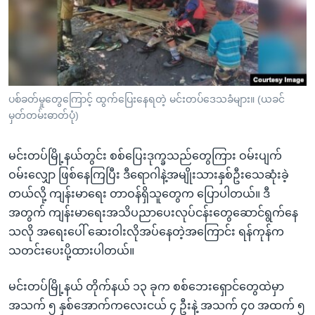
အ
သုတပဒေသာ အင်္ဂလိပ်စာ
ညွန်း
Learning English
စာမျက်နှာ
သို့
ဗွီအိုအေ လူမှုကွန်ယက်များ
ကျော်
ကြည့်
ပစ်ခတ်မှုတွေကြောင့် ထွက်ပြေးနေရတဲ့ မင်းတပ်ဒေသခံများ။ (ယခင်
မှတ်တမ်းဓာတ်ပုံ)
ရန်
ဘာသာစကားများ
ရှာဖွေ
မင်းတပ်မြို့နယ်တွင်း စစ်ပြေးဒုက္ခသည်တွေကြား ဝမ်းပျက်
ရန်
ဝမ်းလျှော ဖြစ်နေကြပြီး ဒီရောဂါနဲ့အမျိုးသားနှစ်ဦးသေဆုံးခဲ့
နေရာ
တယ်လို့ ကျန်းမာရေး တာဝန်ရှိသူတွေက ပြောပါတယ်။ ဒီ
သို့
အတွက် ကျန်းမာရေးအသိပညာပေးလုပ်ငန်းတွေဆောင်ရွက်နေ
ကျော်
သလို အရေးပေါ် ဆေးဝါးလိုအပ်နေတဲ့အကြောင်း ရန်ကုန်က
ရန်
သတင်းပေးပို့ထားပါတယ်။
မင်းတပ်မြို့နယ် တိုက်နယ် ၁၃ ခုက စစ်ဘေးရှောင်တွေထဲမှာ
အသက် ၅ နှစ်အောက်ကလေးငယ် ၄ ဦးနဲ့ အသက် ၄၀ အထက် ၅