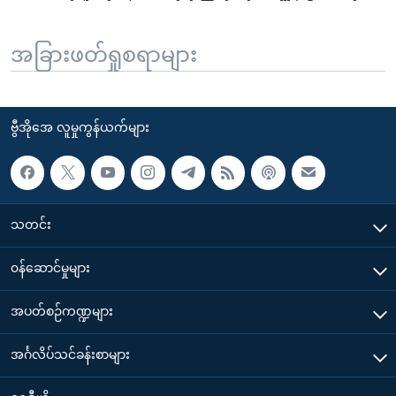
အခြားဖတ်ရှုစရာများ
ဗွီအိုအေ လူမှုကွန်ယက်များ
သတင်း
၀န်ဆောင်မှုများ
အပတ်စဉ်ကဏ္ဍများ
အင်္ဂလိပ်သင်ခန်းစာများ