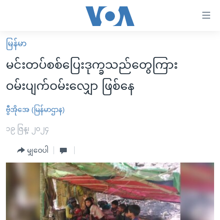
သုံး
ရ
လွယ်ကူ
မြန်မာ
မူလစာမျက်နှာ
စေ
မင်းတပ်စစ်ပြေးဒုက္ခသည်တွေကြား
မြန်မာ
သည့်
ဝမ်းပျက်ဝမ်းလျှော ဖြစ်နေ
ကမ္ဘာ့သတင်းများ
Link
ဗွီဒီယို
နိုင်ငံတကာ
ဗွီအိုအေ (မြန်မာဌာန)
များ
သတင်းလွတ်လပ်ခွင့်
အမေရိကန်
၁၉ ဇြန္၊ ၂၀၂၄
ပင်မ
ရပ်ဝန်းတခု လမ်းတခု အလွန်
တရုတ်
အကြောင်းအရာ
မျှဝေပါ
သို့
အင်္ဂလိပ်စာလေ့လာမယ်
အစ္စရေး-ပါလက်စတိုင်း
ကျော်
အပတ်စဉ်ကဏ္ဍများ
အမေရိကန်သုံးအီဒီယံ
ကြည့်
ရေဒီယိုနှင့်ရုပ်သံ အချက်အလက်များ
မကြေးမုံရဲ့ အင်္ဂလိပ်စာ
ရေဒီယို
ရန်
ပင်မ
ရေဒီယို/တီဗွီအစီအစဉ်
ရုပ်ရှင်ထဲက အင်္ဂလိပ်စာ
တီဗွီ