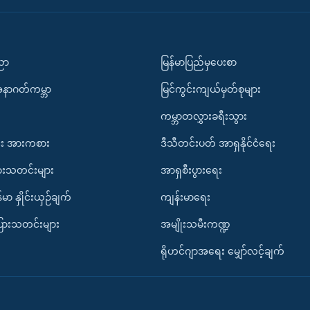
ပညာ
မြန်မာပြည်မှပေးစာ
အနာဂတ်ကမ္ဘာ
မြင်ကွင်းကျယ်မှတ်စုများ
ကမ္ဘာတလွှားခရီးသွား
း အားကစား
ဒီသီတင်းပတ် အာရှနိုင်ငံရေး
ားသတင်းများ
အာရှစီးပွားရေး
်မာ နှိုင်းယှဉ်ချက်
ကျန်းမာရေး
ပြားသတင်းများ
အမျိုးသမီးကဏ္ဍ
ရိုဟင်ဂျာအရေး မျှော်လင့်ချက်