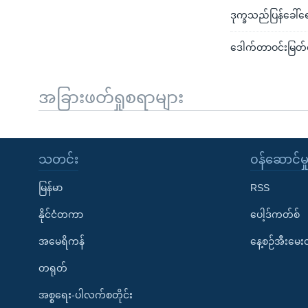
ဒုက္ခသည်ပြန်ခေါ်ရေ
ဒေါက်တာဝင်းမြတ်အ
အခြားဖတ်ရှုစရာများ
သတင်း
၀န်ဆောင်မှ
မြန်မာ
RSS
နိုင်ငံတကာ
ပေါ့ဒ်ကတ်စ်
အမေရိကန်
နေ့စဉ်အီးမေ
တရုတ်
အစ္စရေး-ပါလက်စတိုင်း