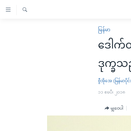
သုံး
ရ
ရှာဖွေ
လွယ်ကူ
မူလစာမျက်နှာ
မြန်မာ
ရ
စေ
မြန်မာ
လာ
ဒေါက်တ
သည့်
ဒ်
ကမ္ဘာ့သတင်းများ
Link
ဗွီဒီယို
နိုင်ငံတကာ
ဒုက္ခသ
များ
သတင်းလွတ်လပ်ခွင့်
အမေရိကန်
ပင်မ
ရပ်ဝန်းတခု လမ်းတခု အလွန်
တရုတ်
ဗွီအိုအေ (မြန်မာပိုင်
အကြောင်းအရာ
အင်္ဂလိပ်စာလေ့လာမယ်
အစ္စရေး-ပါလက်စတိုင်း
၁၁ ဧၿပီ၊ ၂၀၁၈
သို့
အပတ်စဉ်ကဏ္ဍများ
အမေရိကန်သုံးအီဒီယံ
ကျော်
မျှဝေပါ
ကြည့်
ရေဒီယိုနှင့်ရုပ်သံ အချက်အလက်များ
မကြေးမုံရဲ့ အင်္ဂလိပ်စာ
ရေဒီယို
ရန်
ရေဒီယို/တီဗွီအစီအစဉ်
ရုပ်ရှင်ထဲက အင်္ဂလိပ်စာ
တီဗွီ
ပင်မ