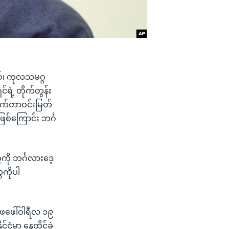
စ်၊ ကုလသမဂ္ဂ
ရဲ့ တိုက်တွန်း
ါက်တာဝင်းမြတ်
ဖြစ်ကြောင်း ဘင်္ဂ
ို ဘင်္ဂလားဒေ့
ေကိုပါ
ဖေဖေါ်ဝါရီလ ၁၉
မှာ နေထိုင်ခဲ့