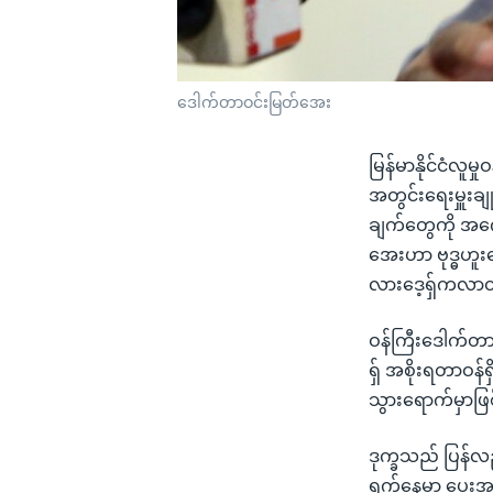
ဒေါက်တာဝင်းမြတ်အေး
မြန်မာနိုင်ငံလ
အတွင်းရေးမှူးချ
ချက်တွေကို အက
အေးဟာ ဗုဒ္ဓဟူးနေ
လားဒေ့ရှ်ကလာတ
ဝန်ကြီးဒေါက်တာ
ရှ် အစိုးရတာဝန်ရ
သွားရောက်မှာဖ
ဒုက္ခသည် ပြန်လ
ရက်နေ့မှာ ပေးအပ