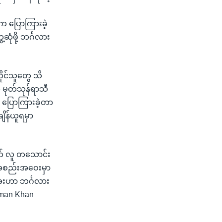
ေက ပြောကြားခဲ့
ုံဖို့ ဘင်္ဂလား
ိုင်သူတွေ သိ
 မုတ်သုန်ရာသီ
း ပြောကြားခဲ့တာ
ျိန်ယူရမှာ
တ် လူ တသောင်း
ွဲ့အစည်းအဝေးမှာ
ေးဟာ ဘင်္ဂလား
zaman Khan