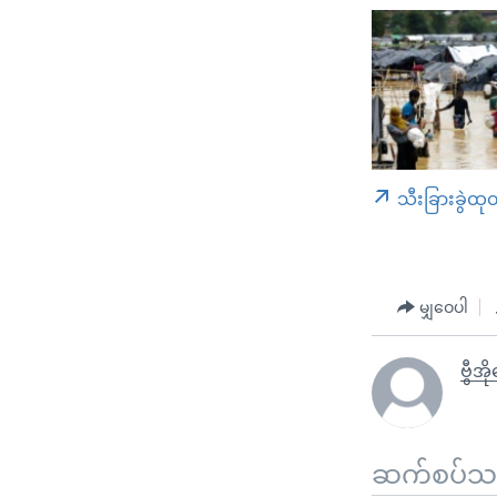
သီးခြားခွဲထု
မျှဝေပါ
ဗွီအိ
ဆက်စပ်သတင