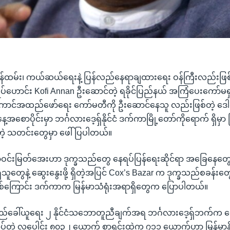
ူမှုဝန်ထမ်း၊ ကယ်ဆယ်ရေးနဲ့ ပြန်လည်နေရာချထားရေး ဝန်ကြီးလည်းဖြ
ုပ်ဟောင်း Kofi Annan ဦးဆောင်တဲ့ ရခိုင်ပြည်နယ် အကြံပေးကော်မရှင်
ောင်အထည်ဖော်ရေး ကော်မတီကို ဦးဆောင်နေသူ လည်းဖြစ်တဲ့ ဒေ
့အစောပိုင်းမှာ ဘင်္ဂလားဒေ့ရှ်နိုင်ငံ ဒက်ကာမြို့တော်ကိုရောက် ရှိမှာ 
ဲ့ သတင်းတွေမှာ ဖေါ်ပြပါတယ်။
ဝင်းမြတ်အေးဟာ ဒုက္ခသည်တွေ နေရပ်ပြန်ရေးဆိုင်ရာ အခြေနေတွေက
ှိသူတွေနဲ့ ဆွေးနွေးဖို့ ရှိတဲ့အပြင် Cox’s Bazar က ဒုက္ခသည်စခန်းတွ
ြစ်ကြောင်း ဒက်ကာက မြန်မာသံရုံးအရာရှိတွေက ပြောပါတယ်။
ည်ခေါ်ယူရေး ၂ နိုင်ငံသဘောတူညီချက်အရ ဘင်္ဂလားဒေ့ရှ်ဘက်က 
်တဲ့ လူပေါင်း ၈၀၃၂ ယောက် စာရင်းထဲက ၇၁၁ ယောက်ဟာ မြန်မာနိုင်ငံ