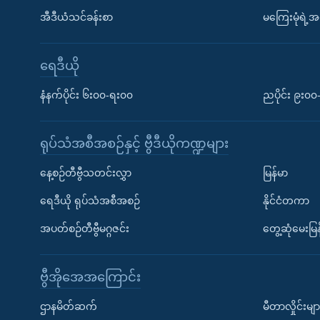
အီဒီယံသင်ခန်းစာ
မကြေးမုံရဲ့အင
ရေဒီယို
နံနက်ပိုင်း ၆း၀၀-ရး၀၀
ညပိုင်း ၉း၀
ရုပ်သံအစီအစဉ်နှင့် ဗွီဒီယိုကဏ္ဍများ
နေ့စဉ်တီဗွီသတင်းလွှာ
မြန်မာ
ရေဒီယို ရုပ်သံအစီအစဉ်
နိုင်ငံတကာ
အပတ်စဉ်တီဗွီမဂ္ဂဇင်း
တွေ့ဆုံမေးမြန
ဗွီအိုအေအကြောင်း
ဌာနမိတ်ဆက်
မီတာလှိုင်းမျာ