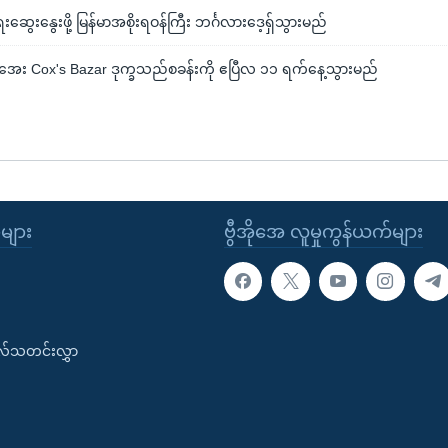
းဆွေးနွေးဖို့ မြန်မာအစိုးရဝန်ကြီး ဘင်္ဂလားဒေ့ရ်ှသွားမည်
ေး Cox's Bazar ဒုက္ခသည်စခန်းကို ဧပြီလ ၁၁ ရက်နေ့သွားမည်
ုများ
ဗွီအိုအေ လူမှုကွန်ယက်များ
းလ်သတင်းလွှာ