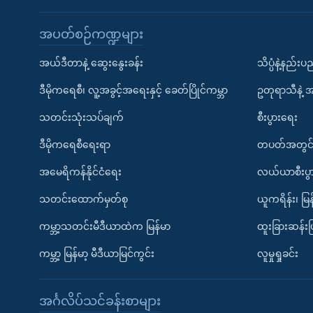
အပတ်စဉ်ကဏ္ဍများ
အယ်ဒီတာနဲ့ ဆွေးနွေးခန်း
သိပ္ပံနဲ့နည်း
ဒီမိုကရေစီ၊ လူ့အခွင့်အရေးနှင့် ခေတ်ပြိုင်ကမ္ဘာ
ဥတုရာသီနဲ့ 
သတင်းသုံးသပ်ချက်
စီးပွားရေး
ဒီမိုကရေစီရေးရာ
တပတ်အတွင်
အမေရိကန်နိုင်ငံရေး
လယ်ယာစီးပွ
သတင်းထောက်မှတ်စု
ယူကရိန်း၊ မြန
ကမ္ဘာ့သတင်းမီဒီယာထဲက မြန်မာ
ထူးခြားဆန်း
ကမ္ဘာ့ မြန်မာ့ မီဒီယာမြင်ကွင်း
လူမှုရှုခင်း
အင်္ဂလိပ်သင်ခန်းစာများ