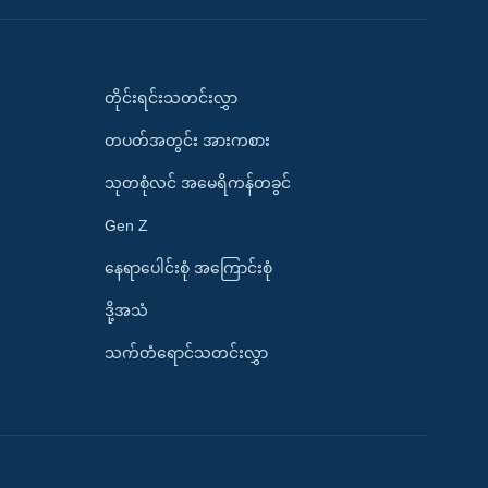
တိုင်းရင်းသတင်းလွှာ
တပတ်အတွင်း အားကစား
သုတစုံလင် အမေရိကန်တခွင်
Gen Z
နေရာပေါင်းစုံ အကြောင်းစုံ
ဒို့အသံ
သက်တံရောင်သတင်းလွှာ