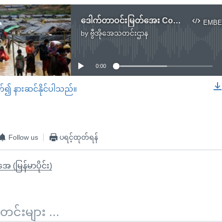
ဒေါက်တာဝင်းမြတ်အေး Cox's Bazar ဒုက္ခသည်စခန်း ဗုဒ္ဒဟူးနေ့ရောက်မည်
EMBE
by
ဗွီအိုအေသတင်းဌာန
No media source currently available
0:00
တ်၍ နားဆင်နိုင်ပါသည်။
EMBED
Follow us
ပရင့်ထုတ်ရန်
ုအေ (မြန်မာပိုင်း)
်းများ ...