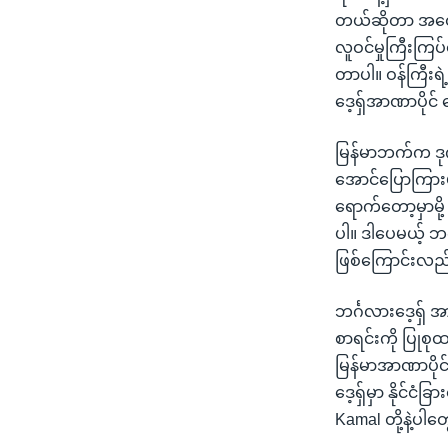
တယ်ဆိုတာ အထောက
လူဝင်မှုကြီးကြပ
တာပါ။ ဝန်ကြီးရဲ
ဒေ့ရှ်အာဏာပိုင
မြန်မာဘက်က ဒုက္
အောင်ပြောကြားမ
ရောက်တော့မှာမို
ပါ။ ဒါပေမယ့် ဘင
ဖြစ်ကြောင်းလည
ဘင်္ဂလားဒေ့ရှ
စာရင်းကို ပြုစုထ
မြန်မာအာဏာပိုင
ဒေ့ရှ်မှာ နိုင်
Kamal တို့နဲ့ပါ