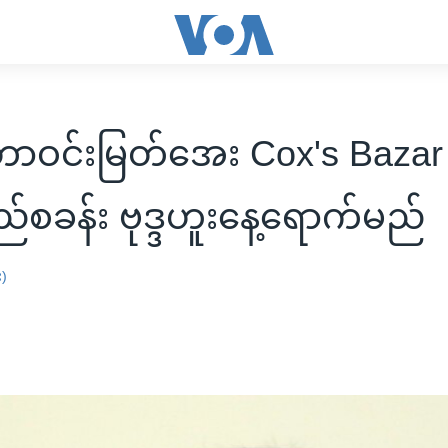
ာဝင်းမြတ်အေး Cox's Bazar
ည်စခန်း ဗုဒ္ဒဟူးနေ့ရောက်မည်
း)