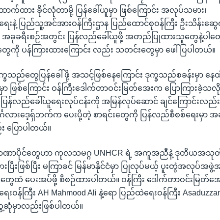
်ထား ခိုင်လုံတာမို့ ပြန်ခေါ်ယူမှာ ဖြစ်ကြောင်း အလုပ်သမား၊
်ရေးနဲ့ ပြည်သူ့အင်အားဝန်ကြီးဌာန ပြည်ထောင်စုဝန်ကြီး ဦးသိန်းဆွ
့ အခုခရီးစဉ်အတွင်း ပြန်လည်ခေါ်ယူဖို့ အတည်ပြုထားသူတွေနဲ့ပါတွေ့ဆ
် တွေကို ပန်ကြားထားကြောင်း လည်း သတင်းတွေမှာ ဖေါ်ပြပါတယ်။
ခသည်တွေပြန်ခေါ်ဖို့ အသင့်ဖြစ်နေကြောင်း ဒုက္ခသည်စခန်းမှာ နေထ
ှာ ဖြစ်ကြောင်း ဝန်ကြီးဒေါက်တာဝင်းမြတ်အေးက ပြောကြားခဲ့သလို
့ ပြန်လည်ခေါ်ယူရေးလုပ်ငန်းကို အမြန်လုပ်ဆောင် ချင်ကြောင်းလည်
်္ဂလားဒေ့ရှ်ဘက်က ပေးပို့တဲ့ စာရင်းတွေကို ပြန်လည်စီစစ်ရေးမှာ အခ
်း ပြောပါတယ်။
် အာဏာပိုင်တွေဟာ ကုလသမဂ္ဂ UNHCR ရဲ့ အကူအညီနဲ့ ဒုတိယအသု
ားပြီးဖြစ်ပြီး မကြာခင် မြန်မာနိုင်ငံမှာ ပြုလုပ်မယ့် ပူးတွဲအလုပ်အဖ
်တွေထံ ပေးအပ်ဖို့ စီစဉ်ထားပါတယ်။ ဝန်ကြီး ဒေါက်တာဝင်းမြတ်အ
ငံခြားရေးဝန်ကြီး AH Mahmood Ali နဲ့ရော ပြည်ထဲရေးဝန်ကြီး Asaduz
တွေ့ဆုံမှာလည်းဖြစ်ပါတယ်။