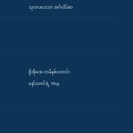
သုတပဒေသာ အင်္ဂလိပ်စာ
ဗွီအိုအေ တမိနစ်သတင်း
နော်သဇင်ရဲ့ Vlog