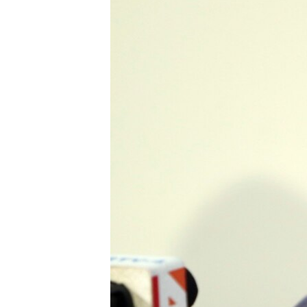
သုတပဒေသာ အင်္ဂလိပ်စာ
အ
ညွန်း
စာမျက်နှာ
သို့
ကျော်
ကြည့်
ရန်
ရှာဖွေ
ရန်
နေရာ
သို့
ကျော်
ရန်