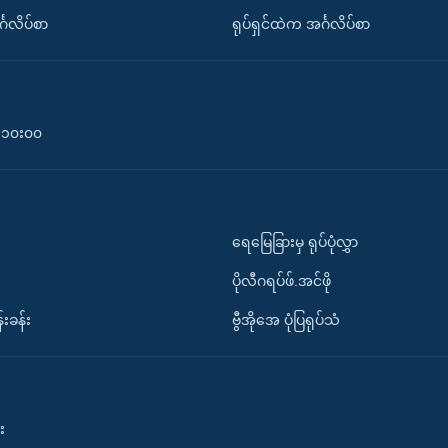
်္ဂလိပ်စာ
ရုပ်ရှင်ထဲက အင်္ဂလိပ်စာ
၀-၁၀း၀၀
ရေမြေခြားမှ ရုပ်ပုံလွှာ
ပိုလီဂရပ်ဖ်.အင်ဖို
်းခန်း
ဗွီအိုအေ ပုံပြရုပ်သံ
း