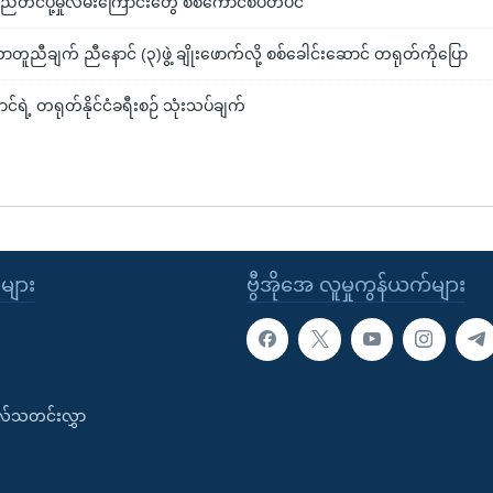
စည်တင်ပို့မှုလမ်းကြောင်းတွေ စစ်ကောင်စီပိတ်ပင်
ာတူညီချက် ညီနောင် (၃)ဖွဲ့ ချိုးဖောက်လို့ စစ်ခေါင်းဆောင် တရုတ်ကိုပြော
င်ရဲ့ တရုတ်နိုင်ငံခရီးစဉ် သုံးသပ်ချက်
ုများ
ဗွီအိုအေ လူမှုကွန်ယက်များ
းလ်သတင်းလွှာ