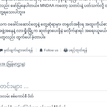
ာလည်း ဖော်ပြနေပါတယ်။ MNDAA ကတော့ သတင်းနဲ့ ပတ်သက်လို့ 
ွေ့ရသေးပါဘူး။
တ်လက ဝခေါင်းဆောင်တွေနဲ့ တွေ့ဆုံရာမှာ၊ တရုတ်အစိုးရ အထူးကိုယ်စား
ဲ့အနေနဲ့ လားရှိုးမြို့က ဆုတ်ခွာပေးဖို့နဲ မလိုက်နာရင် အရေးယူမယ်
ွေလည်း ထွက်ပေါ်ခဲ့တာပါ။
မှတ်ချက်များဖတ်ရန်
Follow us
ပရင့်ထုတ်ရန်
ိုအေ (မြန်မာဌာန)
်းများ ...
ကားလမ်း စစ်ကောင်စီ ပိတ်