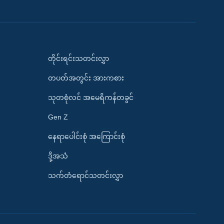
တိုင်းရင်းသတင်းလွှာ
တပတ်အတွင်း အားကစား
သုတစုံလင် အမေရိကန်တခွင်
Gen Z
နေရာပေါင်းစုံ အကြောင်းစုံ
ဒို့အသံ
သက်တံရောင်သတင်းလွှာ