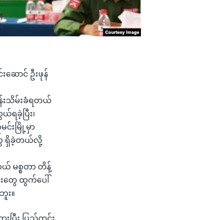
င်းဆောင် ဦးဖုန်
ိန်းသိမ်းခံရတယ်
ရခဲ့ပြီး၊
်းမြို့မှာ
ှိခဲ့တယ်လို့
ယ် မစ္စတာ တိန့်
င်းတွေ ထွက်ပေါ်
ဘူး။
ားပြီး ပြည်တွင်း