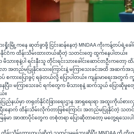
်
းရှိုးမြို့ကနေ ဆုတ်ခွာဖို့ ငြင်းဆန်နေတဲ့ MNDAA ကိုးကန့်တပ်ရဲ့ခေါ
တ်နိုင်ငံက ထိန်းသိမ်းထားတယ်ဆိုတဲ့ သတင်းတွေ ထွက်နေပါတယ်။
့ရော မိသားစုနဲ့ပါ ရင်းနှီးသူ တိုင်းရင်းသားခေါင်းဆောင်တဦးကတော့ ထ
 အတည်မပြုနိုင်သေးကြောင်းနဲ့ မကြာသေးခင်အထိ အဆက်အသွယ်
 စကားပြောခွင့် ရခဲ့တယ်လို့ ပြောပါတယ်။ ကျန်းမာရေးအတွက် ကူမင
ပြီး၊ မကြာသေးခင် ရက်တွေက မိသားစုနဲ့ ဆက်သွယ် ပြောဆိုမှုတွေ ရ
ယ်။
နန်ပြည်နယ်မှာ တရုတ်နိုင်ငံခြားရေးဌာန အာရှရေးရာ အထူးကိုယ်စားလှ
ေ့ဆုံပြီးနောက် ထိန်းသိမ်းလိုက်တာဖြစ်ကြောင်း အတည်မပြုနိုင်တဲ့ သတ
၊ မြန်မာ အာဏာပိုင်တွေက တစုံတရာ ပြောဆိုတာတော့ မတွေ့ရသေးပါ
 ထိန်းသိမ်းထားတယ်ဆိုတဲ့ သတင်းမမှန်ဘူးဆိုပြီး MNDAA ကို ကိုးက