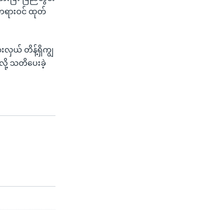
တရားဝင် ထုတ်
လှယ် တိန့်ရှိကျွ
လို့ သတိပေးခဲ့