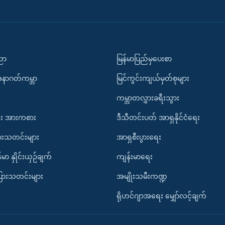
ပညာ
မြန်မာပြည်မှပေးစာ
အနာဂတ်ကမ္ဘာ
မြင်ကွင်းကျယ်မှတ်စုများ
ကမ္ဘာတလွှားခရီးသွား
း အားကစား
ဒီသီတင်းပတ် အာရှနိုင်ငံရေး
ားသတင်းများ
အာရှစီးပွားရေး
်မာ နှိုင်းယှဉ်ချက်
ကျန်းမာရေး
ပြားသတင်းများ
အမျိုးသမီးကဏ္ဍ
ရိုဟင်ဂျာအရေး မျှော်လင့်ချက်