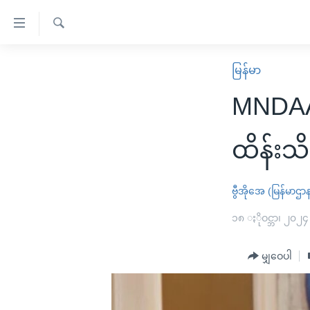
သုံး
ရ
ရှာဖွေ
လွယ်ကူ
မူလစာမျက်နှာ
မြန်မာ
ရ
စေ
မြန်မာ
လာ
MNDAA 
သည့်
ဒ်
ကမ္ဘာ့သတင်းများ
Link
ဗွီဒီယို
နိုင်ငံတကာ
ထိန်းသ
များ
သတင်းလွတ်လပ်ခွင့်
အမေရိကန်
ပင်မ
ရပ်ဝန်းတခု လမ်းတခု အလွန်
တရုတ်
ဗွီအိုအေ (မြန်မာဌာ
အကြောင်းအရာ
အင်္ဂလိပ်စာလေ့လာမယ်
အစ္စရေး-ပါလက်စတိုင်း
၁၈ ႏိုဝင္ဘာ၊ ၂၀၂၄
သို့
အပတ်စဉ်ကဏ္ဍများ
အမေရိကန်သုံးအီဒီယံ
ကျော်
မျှဝေပါ
ကြည့်
ရေဒီယိုနှင့်ရုပ်သံ အချက်အလက်များ
မကြေးမုံရဲ့ အင်္ဂလိပ်စာ
ရေဒီယို
ရန်
ရေဒီယို/တီဗွီအစီအစဉ်
ရုပ်ရှင်ထဲက အင်္ဂလိပ်စာ
တီဗွီ
ပင်မ