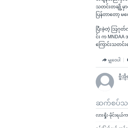
သတင်းတချို့မှ
ပြန်တာတော့ မတ
ပြီးခဲ့တဲ့ သြဂု
င်း က MNDAA အဖွ
ကြောင်းသတင်းတ
မျှဝေပါ
ဗွီအ
ဆက်စပ်သတင
လားရှိုး-မိုင်းရယ်