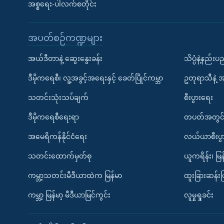
အစ္စရေး-ပါလက်စတိုင်း
အပတ်စဉ်ကဏ္ဍများ
အယ်ဒီတာနဲ့ ဆွေးနွေးခန်း
သိပ္ပံနဲ့နည်း
ဒီမိုကရေစီ၊ လူ့အခွင့်အရေးနှင့် ခေတ်ပြိုင်ကမ္ဘာ
ဥတုရာသီနဲ့ 
သတင်းသုံးသပ်ချက်
စီးပွားရေး
ဒီမိုကရေစီရေးရာ
တပတ်အတွင်
အမေရိကန်နိုင်ငံရေး
လယ်ယာစီးပွ
သတင်းထောက်မှတ်စု
ယူကရိန်း၊ မြန
ကမ္ဘာ့သတင်းမီဒီယာထဲက မြန်မာ
ထူးခြားဆန်း
ကမ္ဘာ့ မြန်မာ့ မီဒီယာမြင်ကွင်း
လူမှုရှုခင်း