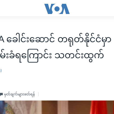
ခေါင်းဆောင် တရုတ်နိုင်ငံမှာ
ိမ်းခံရကြောင်း သတင်းထွက်
န)
မှတ်ချက်များဖတ်ရန်