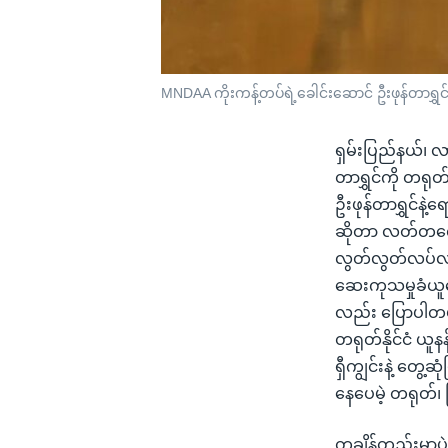
MNDAA ကိုးကန့်တပ်ရဲ့ခေါင်းဆောင် ဦးဖုန်တာရွှင
ရှမ်းပြည်နယ်၊ လာ
တာရွှင်ကို တရု
ဦးဖုန်တာရွှင်နဲ
ဆိုတာ လတ်တလော
လွတ်လွတ်လပ်လပ်
ဆေးကုသမှုခံယူနေ
လည်း ပြောပါတ
တရုတ်နိုင်ငံ ယူ
ရှီကျွင်းနဲ့ တွ
နေပေမဲ့ တရုတ်
တချိန်တည်းမှာပဲ