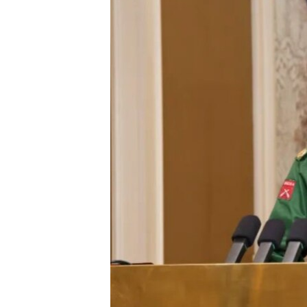
သုတပဒေသာ အင်္ဂလိပ်စာ
အ
ညွန်း
စာမျက်နှာ
သို့
ကျော်
ကြည့်
ရန်
ရှာဖွေ
ရန်
နေရာ
သို့
ကျော်
ရန်