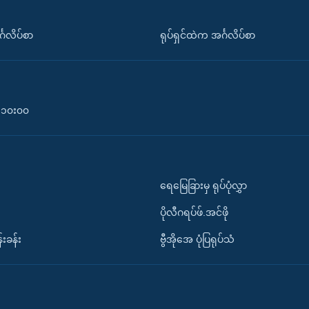
်္ဂလိပ်စာ
ရုပ်ရှင်ထဲက အင်္ဂလိပ်စာ
၀-၁၀း၀၀
ရေမြေခြားမှ ရုပ်ပုံလွှာ
ပိုလီဂရပ်ဖ်.အင်ဖို
်းခန်း
ဗွီအိုအေ ပုံပြရုပ်သံ