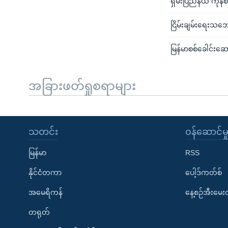
ရှမ်းပြည်နယ် ကုန်
ငြိမ်းချမ်းရေးသဘေ
မြန်မာစစ်ခေါင်းဆော
အခြားဖတ်ရှုစရာများ
သတင်း
၀န်ဆောင်မှ
မြန်မာ
RSS
နိုင်ငံတကာ
ပေါ့ဒ်ကတ်စ်
အမေရိကန်
နေ့စဉ်အီးမေ
တရုတ်