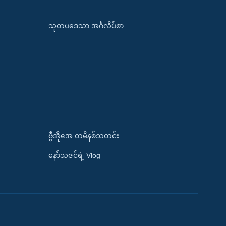
သုတပဒေသာ အင်္ဂလိပ်စာ
ဗွီအိုအေ တမိနစ်သတင်း
နော်သဇင်ရဲ့ Vlog