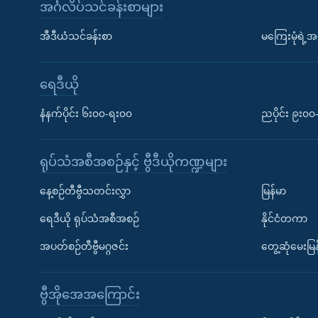
အင်္ဂလိပ်သင်ခန်းစာများ
အီဒီယံသင်ခန်းစာ
မကြေးမုံရဲ့အင
ရေဒီယို
နံနက်ပိုင်း ၆း၀၀-ရး၀၀
ညပိုင်း ၉း၀
ရုပ်သံအစီအစဉ်နှင့် ဗွီဒီယိုကဏ္ဍများ
နေ့စဉ်တီဗွီသတင်းလွှာ
မြန်မာ
ရေဒီယို ရုပ်သံအစီအစဉ်
နိုင်ငံတကာ
အပတ်စဉ်တီဗွီမဂ္ဂဇင်း
တွေ့ဆုံမေးမြန
ဗွီအိုအေအကြောင်း