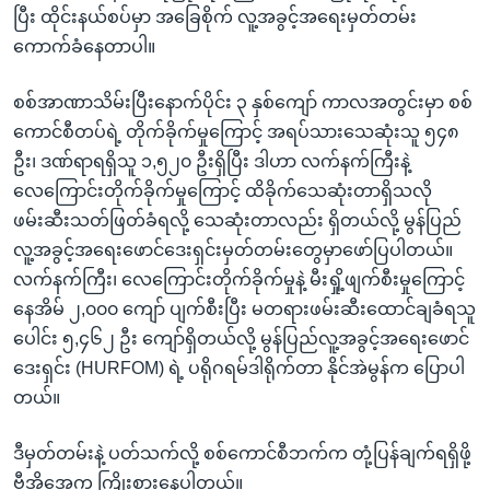
ပြီး ထိုင်းနယ်စပ်မှာ အခြေစိုက် လူ့အခွင့်အရေးမှတ်တမ်း
ကောက်ခံနေတာပါ။
စစ်အာဏာသိမ်းပြီးနောက်ပိုင်း ၃ နှစ်ကျော် ကာလအတွင်းမှာ စစ်
ကောင်စီတပ်ရဲ့ တိုက်ခိုက်မှုကြောင့် အရပ်သားသေဆုံးသူ ၅၄၈
ဦး၊ ဒဏ်ရာရရှိသူ ၁,၅၂၀ ဦးရှိပြီး ဒါဟာ လက်နက်ကြီးနဲ့
လေကြောင်းတိုက်ခိုက်မှုကြောင့် ထိခိုက်သေဆုံးတာရှိသလို
ဖမ်းဆီးသတ်ဖြတ်ခံရလို့ သေဆုံးတာလည်း ရှိတယ်လို့ မွန်ပြည်
လူ့အခွင့်အရေးဖောင်ဒေးရှင်းမှတ်တမ်းတွေမှာဖော်ပြပါတယ်။
လက်နက်ကြီး၊ လေကြောင်းတိုက်ခိုက်မှုနဲ့ မီးရှို့ဖျက်စီးမှုကြောင့်
နေအိမ် ၂,၀၀၀ ကျော် ပျက်စီးပြီး မတရားဖမ်းဆီးထောင်ချခံရသူ
ပေါင်း ၅,၄၆၂ ဦး ကျော်ရှိတယ်လို့ မွန်ပြည်လူ့အခွင့်အရေးဖောင်
ဒေးရှင်း (HURFOM) ရဲ့ ပရိုဂရမ်ဒါရိုက်တာ နိုင်အဲမွန်က ပြောပါ
တယ်။
ဒီမှတ်တမ်းနဲ့ ပတ်သက်လို့ စစ်ကောင်စီဘက်က တုံ့ပြန်ချက်ရရှိဖို့
ဗွီအိုအေက ကြိုးစားနေပါတယ်။