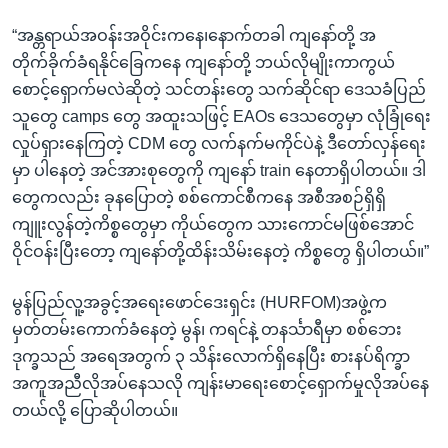
“အန္တရာယ်အဝန်းအဝိုင်းကနေ၊နောက်တခါ ကျနော်တို့ အ
တိုက်ခိုက်ခံရနိုင်ခြေကနေ ကျနော်တို့ ဘယ်လိုမျိုးကာကွယ်
စောင့်ရှောက်မလဲဆိုတဲ့ သင်တန်းတွေ သက်ဆိုင်ရာ ဒေသခံပြည်
သူတွေ camps တွေ အထူးသဖြင့် EAOs ဒေသတွေမှာ လုံခြုံရေး
လှုပ်ရှားနေကြတဲ့ CDM တွေ လက်နက်မကိုင်ပဲနဲ့ ဒီတော်လှန်ရေး
မှာ ပါနေတဲ့ အင်အားစုတွေကို ကျနော် train နေတာရှိပါတယ်။ ဒါ
တွေကလည်း ခုနပြောတဲ့ စစ်ကောင်စီကနေ အစီအစဉ်ရှိရှိ
ကျူးလွန်တဲ့ကိစ္စတွေမှာ ကိုယ်တွေက သားကောင်မဖြစ်အောင်
ဝိုင်ဝန်းပြီးတော့ ကျနော်တို့ထိန်းသိမ်းနေတဲ့ ကိစ္စတွေ ရှိပါတယ်။”
မွန်ပြည်လူ့အခွင့်အရေးဖောင်ဒေးရှင်း (HURFOM)အဖွဲ့က
မှတ်တမ်းကောက်ခံနေတဲ့ မွန်၊ ကရင်နဲ့ တနင်္သာရီမှာ စစ်ဘေး
ဒုက္ခသည် အရေအတွက် ၃ သိန်းလောက်ရှိနေပြီး စားနပ်ရိက္ခာ
အကူအညီလိုအပ်နေသလို ကျန်းမာရေးစောင့်ရှောက်မှုလိုအပ်နေ
တယ်လို့ ပြောဆိုပါတယ်။