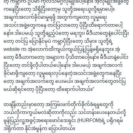
တဲ့ ကမ္ဘာက-ဥပမာ ကုလသမဂ္ဂလိုမျိုးပေါ့နော်။ အဲ့လိုမျိုးအဖွဲ့တွေ
ကနေပြီးတော့ သိရှိပြီးတော့မှ သူတို့အရေးယူလို့ရမှာပေါ့။
အချက်အလက်ခိုင်မာမှုရဖို့ အတွက်ကျတော့ လူမှုရေး
အသင်းအဖွဲ့တွေကနေ တင်ပြလာတော့ ပိုပြီးထိရောက်တာပေါ့
နော်။ ဒါပေမယ့် သူတို့ချည့်ပဲတော့ မရဘူး၊ မီဒီယာတွေနဲ့ပေါင်းပြီး
တော့ တင်ပြ ပြောနိုင်မှပဲ ကမ္ဘာပိုပြီးတော့ သိမှာ။ သူတို့ရဲ့
website က အဲ့လောက်ထိကျယ်ကျယ်ပြန့်ပြန့်မရှိနေဘူး။ အဲ့
တော့ မီဒီယာကတော့ အများက ပိုသိတာပေါ့နော်။ မီဒီယာနဲ့ပေါင်း
ပြီးတော့ တင်ဖို့လိုပါတယ်ပေါ့နော်။ ဒါပေမယ့် အချက်အလက်
ခိုင်မာဖို့ကျတော့ လူမှုရေးလုပ်နေတဲ့အသင်းအဖွဲ့တွေကနေပြီး
တော့ အချက်အလက်တွေ ပေးမယ်၊ အချက်အလက်တွေတင်ပြ
မယ်ဆိုရင်တော့ ပိုပြီးတော့ ထိရောက်ပါတယ်။”
တချိန်တည်းမှာတော့ အကြမ်းဖက်တိုက်ခိုက်ခံရမှုတွေကို
ဘယ်လိုကာကွယ်မလဲဆိုတာကိုလည်း သင်တန်းပေးနေတယ်လို့
မွန်ပြည်လူ့အခွင့်အရေးဖောင်ဒေးရှင်း (HURFOM)ရဲ့ ပရိုဂရမ်
ဒါရိုက်တာ နိုင်အဲမွန်က ပြောပါတယ်။