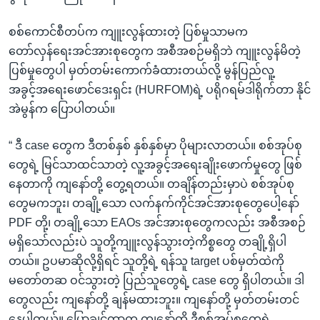
စစ်ကောင်စီတပ်က ကျူးလွန်ထားတဲ့ ပြစ်မှုသာမက
တော်လှန်ရေးအင်အားစုတွေက အစီအစဉ်မရှိဘဲ ကျူးလွန်မိတဲ့
ပြစ်မှုတွေပါ မှတ်တမ်းကောက်ခံထားတယ်လို့ မွန်ပြည်လူ့
အခွင့်အရေးဖောင်ဒေးရှင်း (HURFOM)ရဲ့ ပရိုဂရမ်ဒါရိုက်တာ နိုင်
အဲမွန်က ပြောပါတယ်။
“ ဒီ case တွေက ဒီတစ်နှစ် နှစ်နှစ်မှာ ပိုများလာတယ်။ စစ်အုပ်စု
တွေရဲ့ မြင်သာထင်သာတဲ့ လူ့အခွင့်အရေးချိုးဖောက်မှုတွေ ဖြစ်
နေတာကို ကျနော်တို့ တွေ့ရတယ်။ တချိန်တည်းမှာပဲ စစ်အုပ်စု
တွေမကဘူး၊ တချို့သော လက်နက်ကိုင်အင်အားစုတွေပေါ့နော်
PDF တို့၊ တချို့သော EAOs အင်အားစုတွေကလည်း အစီအစဉ်
မရှိသော်လည်းပဲ သူတို့ကျူးလွန်သွားတဲ့ကိစ္စတွေ တချို့ရှိပါ
တယ်။ ဥပမာဆိုလို့ရှိရင် သူတို့ရဲ့ ရန်သူ target ပစ်မှတ်ထဲကို
မတော်တဆ ဝင်သွားတဲ့ ပြည်သူတွေရဲ့ case တွေ ရှိပါတယ်။ ဒါ
တွေလည်း ကျနော်တို့ ချန်မထားဘူး။ ကျနော်တို့ မှတ်တမ်းတင်
နေပါတယ်။ ပြောချင်တာက ကျနော်တို့ ဒီစစ်အုပ်စုတွေ့ရဲ့