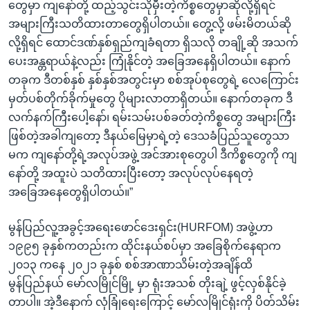
တွေမှာ ကျနော်တို့ ထည့်သွင်းသိုမှီးတဲ့ကိစ္စတွေမှာဆိုလို့ရှိရင်
အများကြီးသတိထားတာတွေရှိပါတယ်။ တွေ့လို့ ဖမ်းမိတယ်ဆို
လို့ရှိရင် ထောင်ဒဏ်နှစ်ရှည်ကျခံရတာ ရှိသလို တချို့ဆို အသက်
ပေးအန္တရာယ်နဲ့လည်း ကြုံနိုင်တဲ့ အခြေအနေရှိပါတယ်။ နောက်
တခုက ဒီတစ်နှစ် နှစ်နှစ်အတွင်းမှာ စစ်အုပ်စုတွေရဲ့ လေကြောင်း
မှတ်ပစ်တိုက်ခိုက်မှုတွေ ပိုများလာတာရှိတယ်။ နောက်တခုက ဒီ
လက်နက်ကြီးပေါ့နော်၊ ရမ်းသမ်းပစ်ခတ်တဲ့ကိစ္စတွေ အများကြီး
ဖြစ်တဲ့အခါကျတော့ ဒီနယ်မြေမှာရဲ့တဲ့ ဒေသခံပြည်သူတွေသာ
မက ကျနော်တို့ရဲ့အလုပ်အဖွဲ့ အင်အားစုတွေပါ ဒီကိစ္စတွေကို ကျ
နော်တို့ အထူးပဲ သတိထားပြီးတော့ အလုပ်လုပ်နေရတဲ့
အခြေအနေတွေရှိပါတယ်။”
မွန်ပြည်လူ့အခွင့်အရေးဖောင်ဒေးရှင်း(HURFOM) အဖွဲ့ဟာ
၁၉၉၅ ခုနှစ်ကတည်းက ထိုင်းနယ်စပ်မှာ အခြေစိုက်နေရာက
၂၀၁၃ ကနေ ၂၀၂၁ ခုနှစ် စစ်အာဏာသိမ်းတဲ့အချိန်ထိ
မွန်ပြည်နယ် မော်လမြိုင်မြို့ မှာ ရုံးအသစ် တိုးချဲ့ ဖွင့်လှစ်နိုင်ခဲ့
တာပါ။ အဲ့ဒီနောက် လုံခြုံရေးကြောင့် မော်လမြိုင်ရုံးကို ပိတ်သိမ်း