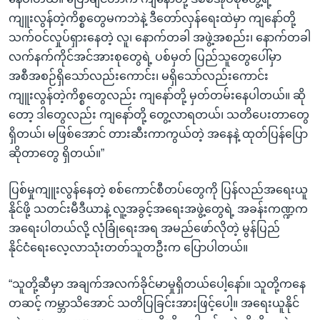
ကျူးလွန်တဲ့ကိစ္စတွေမကဘဲနဲ့ ဒီတော်လှန်ရေးထဲမှာ ကျနော်တို့
သက်ဝင်လှုပ်ရှားနေတဲ့ လူ၊ နောက်တခါ အဖွဲ့အစည်း၊ နောက်တခါ
လက်နက်ကိုင်အင်အားစုတွေရဲ့ ပစ်မှတ် ပြည်သူတွေပေါ်မှာ
အစီအစဉ်ရှိသော်လည်းကောင်း၊ မရှိသော်လည်းကောင်း
ကျူးလွန်တဲ့ကိစ္စတွေလည်း ကျနော်တို့ မှတ်တမ်းနေပါတယ်။ ဆို
တော့ ဒါတွေလည်း ကျနော်တို့ တွေ့လာရတယ်၊ သတိပေးတာတွေ
ရှိတယ်၊ မဖြစ်အောင် တားဆီးကာကွယ်တဲ့ အနေနဲ့ ထုတ်ပြန်ပြော
ဆိုတာတွေ ရှိတယ်။”
ပြစ်မှုကျူးလွန်နေတဲ့ စစ်ကောင်စီတပ်တွေကို ပြန်လည်အရေးယူ
နိုင်ဖို့ သတင်းမီဒီယာနဲ့ လူ့အခွင့်အရေးအဖွဲ့တွေရဲ့ အခန်းကဏ္ဍက
အရေးပါတယ်လို့ လုံခြုံရေးအရ အမည်ဖော်လိုတဲ့ မွန်ပြည်
နိုင်ငံရေးလေ့လာသုံးတတ်သူတဦးက ပြောပါတယ်။
“သူတို့ဆီမှာ အချက်အလက်ခိုင်မာမှုရှိတယ်ပေါ့နော်။ သူတို့ကနေ
တဆင့် ကမ္ဘာသိအောင် သတိပြခြင်းအားဖြင့်ပေါ့။ အရေးယူနိုင်