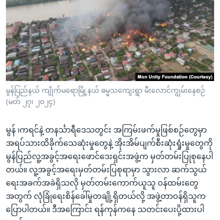
အ
သုတပဒေသာ အင်္ဂလိပ်စာ
ညွန်း
Learning English
စာမျက်နှာ
သို့
ဗွီအိုအေ လူမှုကွန်ယက်များ
ကျော်
ကြည့်
ရန်
ဘာသာစကားများ
မွန်ပြည်နယ် ကျိုက်မရောမြို့နယ် ဓမ္မသကျေးရွာ မီးလောင်ကျွမ်းနေစဉ်
ရှာဖွေ
(မတ် ၂၇၊ ၂၀၂၄)
ရန်
နေရာ
မွန် ၊ကရင်နဲ့ တနင်္သာရီဒေသတွင်း အကြမ်းဖက်မှုဖြစ်စဉ်တွေမှာ
သို့
အရပ်သားထိခိုက်သေဆုံးမှုတွေနဲ့ အိုးအိမ်ပျက်စီးဆုံးရှုံးမှုတွေကို
ကျော်
မွန်ပြည်လူ့အခွင့်အရေးဖောင်ဒေးရှင်းအဖွဲ့က မှတ်တမ်းပြုစုနေပါ
ရန်
တယ်။ လူ့အခွင့်အရေးမှတ်တမ်းပြစုရာမှာ သွားလာ ဆက်သွယ်
ရေးအခက်အခဲရှိသလို မှတ်တမ်းကောက်ယူသူ ဝန်ထမ်းတွေ
အတွက် လုံခြုံရေးစိန်ခေါ်မှုတချို့ရှိတယ်လို့ အဖွဲ့တာဝန်ရှိသူက
ပြောပါတယ်။ ဒီအကြောင်း ရန်ကုန်ကနေ သတင်းပေးပို့ထားပါ