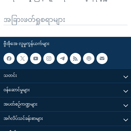
အခြားဖတ်ရှုစရာများ
ဗွီအိုအေ လူမှုကွန်ယက်များ
သတင်း
၀န်ဆောင်မှုများ
အပတ်စဉ်ကဏ္ဍများ
အင်္ဂလိပ်သင်ခန်းစာများ