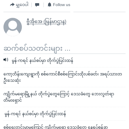
မျှဝေပါ
Follow us
ဗွီအိုအေ (မြန်မာဌာန)
ဆက်စပ်သတင်းများ ...
မွန်-ကရင် နယ်စပ်မှာ တိုက်ပွဲပြင်းထန်
ကော့ဘိန်းကျေးရွာကို စစ်ကောင်စီစစ်ကြောင်းထိုးပစ်ခတ်၊ အရပ်သားတ
ဦးသေဆုံး
ကျိုက်မရောမြို့နယ် တိုက်ပွဲတွေကြောင့် ဒေသခံတွေ ဘေးလွတ်ရာ
တိမ်းရှောင်
မွန်-ကရင် နယ်စပ်မှာ တိုက်ပွဲပြင်းထန်
စစ်ရေးတင်းမာမှုကြောင့် ကျိုက်မရော ဒေသခံတွေ နေရပ်စွန့်ခွာ