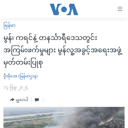
သုံး
ရ
လွယ်ကူ
မြန်မာ
မူလစာမျက်နှာ
စေ
မွန်၊ ကရင်နဲ့ တနင်္သာရီဒေသတွင်း
မြန်မာ
သည့်
အကြမ်းဖက်မှုများ မွန်လူ့အခွင့်အရေးအဖွဲ့
ကမ္ဘာ့သတင်းများ
Link
မှတ်တမ်းပြုစု
ဗွီဒီယို
နိုင်ငံတကာ
များ
သတင်းလွတ်လပ်ခွင့်
အမေရိကန်
ပင်မ
ဗွီအိုအေ (မြန်မာဌာန)
ရပ်ဝန်းတခု လမ်းတခု အလွန်
တရုတ်
အကြောင်းအရာ
၁၄ ဇြန္၊ ၂၀၂၄
သို့
အင်္ဂလိပ်စာလေ့လာမယ်
အစ္စရေး-ပါလက်စတိုင်း
ကျော်
မျှဝေပါ
အပတ်စဉ်ကဏ္ဍများ
အမေရိကန်သုံးအီဒီယံ
ကြည့်
ရေဒီယိုနှင့်ရုပ်သံ အချက်အလက်များ
မကြေးမုံရဲ့ အင်္ဂလိပ်စာ
ရေဒီယို
ရန်
ပင်မ
ရေဒီယို/တီဗွီအစီအစဉ်
ရုပ်ရှင်ထဲက အင်္ဂလိပ်စာ
တီဗွီ