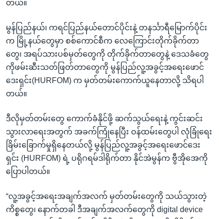
တယ်။
မွန်ပြည်နယ်၊ ကရင်ပြည်နယ်တောင်ပိုင်းနဲ့ တနင်္သာရီမြောက်ပိုင်း
က မြို့နယ်တွေမှာ စစ်ကောင်စီက လေကြောင်းတိုက်ခိုက်တာ
တွေ၊ အရပ်သားပစ်မှတ်တွေကို တိုက်ခိုက်တာတွေနဲ့ ဒေသခံတွေ
ကိုဖမ်းဆီးသတ်ဖြတ်တာတွေကို မွန်ပြည်လူ့အခွင့်အရေးဖောင်
ဒေးရှင်း(HURFOM) က မှတ်တမ်းကောက်ယူနေတာလို့ သိရပါ
တယ်။
ဒီလိုမှတ်တမ်းတွေ ကောက်ခံနိုင်ဖို့ ဆက်သွယ်ရေးနဲ့ ကွင်းဆင်း
သွားလာရေးအတွက် အခက်ကြုံနေပြီး ဝန်ထမ်းတွေပါ လုံခြုံရေး
ခြိမ်းခြောက်မှုရှိနေတယ်လို့ မွန်ပြည်လူ့အခွင့်အရေးဖောင်ဒေး
ရှင်း (HURFOM) ရဲ့ ပရိုဂရမ်ဒါရိုက်တာ နိုင်အဲမွန်က ဗွီအိုအေကို
ပြောပါတယ်။
“လူ့အခွင့်အရေးအချက်အလက် မှတ်တမ်းတွေကို သယ်သွားတဲ့
ကိစ္စတွေ၊ နောက်တခါ ဒီအချက်အလက်တွေကို digital device