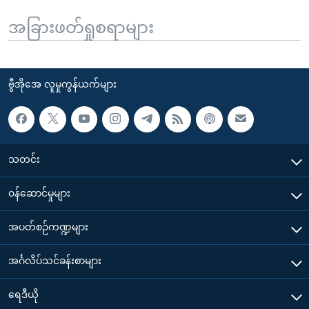
အခြားဖတ်ရှုစရာများ
ဗွီအိုအေ လူမှုကွန်ယက်များ
သတင်း
၀န်ဆောင်မှုများ
အပတ်စဉ်ကဏ္ဍများ
အင်္ဂလိပ်သင်ခန်းစာများ
ရေဒီယို