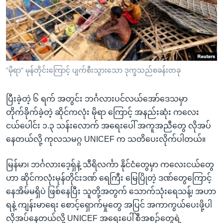
အ
သုတပဒေသာ အင်္ဂလိပ်စာ
ညွန်း
Learning English
စာမျက်နှာ
သို့
ဗွီအိုအေ လူမှုကွန်ယက်များ
ကျော်
ကြည့်
"မိုရာ" မုန်တိုင်းကြောင့် ပျက်စီးသွားသော ဒုက္ခသည်စခန်းတခု
ရန်
ဘာသာစကားများ
ရှာဖွေ
ပြီးခဲ့တဲ့ ၆ ရက် အတွင်း ဘင်္ဂလားပင်လယ်အော်ဒေသမှာ
ရန်
တိုက်ခိုက်ခဲ့တဲ့ ဆိုင်ကလုံး မိုရာ ကြောင့် အနည်းဆုံး ကလေး
နေရာ
ငယ်ပေါင်း ၁.၃ သန်းလောက် အရေးပေါ် အကူအညီတွေ လိုအပ်
သို့
နေတယ်လို့ ကုလသမဂ္ဂ UNICEF က သတိပေးလိုက်ပါတယ်။
ကျော်
ရန်
မြန်မာ၊ ဘင်္ဂလားဒေ့ရှ်နဲ့ သီရိလင်္ကာ နိုင်ငံတွေမှာ ကလေးငယ်တွေ
ဟာ ဆိုင်ကလုံးမုန်တိုင်းဒဏ် ရေကြီး မြေပြိုတဲ့ ဒဏ်တွေကြောင့်
နေအိမ်မရှိပဲ ဖြစ်နေပြီး သူတို့အတွက် သောက်သုံးရေသန့်၊ အဟာ
ရနဲ့ ကျန်းမာရေး စောင့်ရှောက်မှုတွေ အပြင် အကာကွယ်ပေးဖို့ပါ
လိုအပ်နေတယ်လို့ UNICEF အရေးပေါ်စီအစဉ်တွေရဲ့