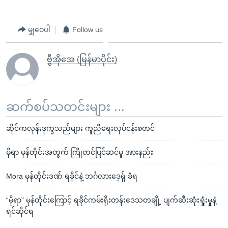
မျှဝေပါ
Follow us
ဗွီအိုအေ (မြန်မာပိုင်း)
ဆက်စပ်သတင်းများ ...
ဆိုင်ကလုန်းဒုက္ခသည်များ ကူညီရေးလုပ်ငန်းစတင်
မိုရာ မုန်တိုင်းအတွက် ကြိုတင်ပြင်ဆင်မှု အားနည်း
Mora မုန်တိုင်းဒဏ် ရခိုင်နဲ့ ဘင်္ဂလားဒေ့ရှ် ခံရ
“မိုရာ” မုန်တိုင်းကြောင့် ရခိုင်ကမ်းရိုးတန်းဒေသတချို့ ပျက်ဆီးဆုံးရှုံးမှုနဲ့
ရင်ဆိုင်ရ