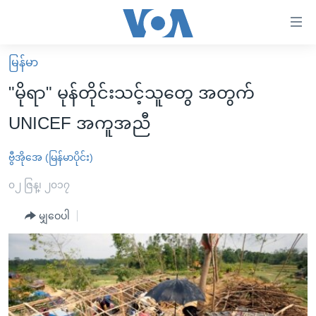
သုံး
ရ
လွယ်ကူ
မြန်မာ
မူလစာမျက်နှာ
စေ
"မိုရာ" မုန်တိုင်းသင့်သူတွေ အတွက်
မြန်မာ
သည့်
UNICEF အကူအညီ
ကမ္ဘာ့သတင်းများ
Link
ဗွီဒီယို
နိုင်ငံတကာ
ဗွီအိုအေ (မြန်မာပိုင်း)
များ
သတင်းလွတ်လပ်ခွင့်
အမေရိကန်
၀၂ ဇြန္၊ ၂၀၁၇
ပင်မ
ရပ်ဝန်းတခု လမ်းတခု အလွန်
တရုတ်
အကြောင်းအရာ
မျှဝေပါ
သို့
အင်္ဂလိပ်စာလေ့လာမယ်
အစ္စရေး-ပါလက်စတိုင်း
ကျော်
အပတ်စဉ်ကဏ္ဍများ
အမေရိကန်သုံးအီဒီယံ
ကြည့်
ရေဒီယိုနှင့်ရုပ်သံ အချက်အလက်များ
မကြေးမုံရဲ့ အင်္ဂလိပ်စာ
ရေဒီယို
ရန်
ပင်မ
ရေဒီယို/တီဗွီအစီအစဉ်
ရုပ်ရှင်ထဲက အင်္ဂလိပ်စာ
တီဗွီ