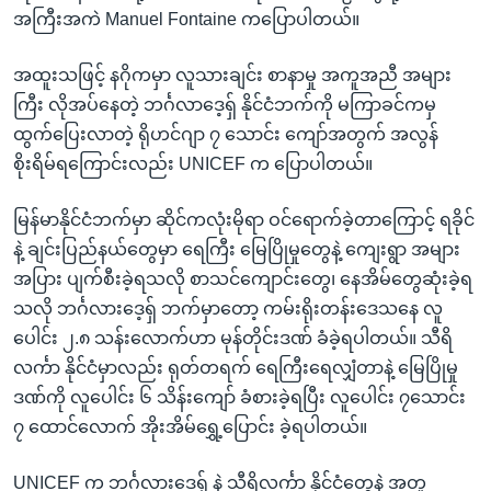
အကြီးအကဲ Manuel Fontaine ကပြောပါတယ်။
အထူးသဖြင့် နဂိုကမှာ လူသားချင်း စာနာမှု အကူအညီ အများ
ကြီး လိုအပ်နေတဲ့ ဘင်္ဂလာဒေ့ရှ် နိုင်ငံဘက်ကို မကြာခင်ကမှ
ထွက်ပြေးလာတဲ့ ရိုဟင်ဂျာ ၇ သောင်း ကျော်အတွက် အလွန်
စိုးရိမ်ရကြောင်းလည်း UNICEF က ပြောပါတယ်။
မြန်မာနိုင်ငံဘက်မှာ ဆိုင်ကလုံးမိုရာ ဝင်ရောက်ခဲ့တာကြောင့် ရခိုင်
နဲ့ ချင်းပြည်နယ်တွေမှာ ရေကြီး မြေပြိုမှုတွေနဲ့ ကျေးရွာ အများ
အပြား ပျက်စီးခဲ့ရသလို စာသင်ကျောင်းတွေ၊ နေအိမ်တွေဆုံးခဲ့ရ
သလို ဘင်္ဂလားဒေ့ရှ် ဘက်မှာတော့ ကမ်းရိုးတန်းဒေသနေ လူ
ပေါင်း ၂.၈ သန်းလောက်ဟာ မုန်တိုင်းဒဏ် ခံခဲ့ရပါတယ်။ သီရိ
လင်္ကာ နိုင်ငံမှာလည်း ရုတ်တရက် ရေကြီးရေလျှံတာနဲ့ မြေပြိုမှု
ဒဏ်ကို လူပေါင်း ၆ သိန်းကျော် ခံစားခဲ့ရပြီး လူပေါင်း ၇သောင်း
၇ ထောင်လောက် အိုးအိမ်ရွှေ့ပြောင်း ခဲ့ရပါတယ်။
UNICEF က ဘင်္ဂလားဒေ့ရှ် နဲ့ သီရိလင်္ကာ နိုင်ငံတွေနဲ့ အတူ