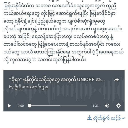
မြန်မာနိုင်ငံထဲက သဘာဝ ဘေးဒဏ်ခံရသူတွေအတွက် ကူညီ
ကယ်ဆယ်ရေးတွေ တိုးမြှင့် ဆောင်ရွက်နေပြီး မြန်မာနိုင်ငံမှာ
တော့ ရခိုင်နဲ့ ချင်းပြည်နယ်တွေက ပျက်စီးဆုံးရှုံးမှုတွေ
လိုအပ်ချက်တွေနဲ့ ပတ်သက်တဲ့ အချက်အလက် ရှာဖွေစုဆောင်း
ပေးတဲ့ အပြင်၊ ရေသန့်ဆေးပြားတွေ၊ ပလပ်စတစ်ပုံးတွေ နဲ့
တာပေါ်လင်စတွေ ဖြန့်ဝေပေးတာနဲ့ စာသစ်နှစ်အစပိုင်း ကလေး
ငယ်တွေ ယာယီ စာသင်ကြားနိုင်ရေး အတွက်ပါ ပံ့ပိုးပေးနေတယ်
လို့ ကုလသမဂ္ဂက သတင်းထုတ်ပြန်ပါတယ်။
"မိုရာ" မုန်တိုင်းသင့်သူတွေ အတွက် UNICEF အကူအညီ
by
ဗွီအိုအေသတင်းဌာန
No media source currently available
0:00
1:31
တိုက်ရိုက် လင့်ခ်