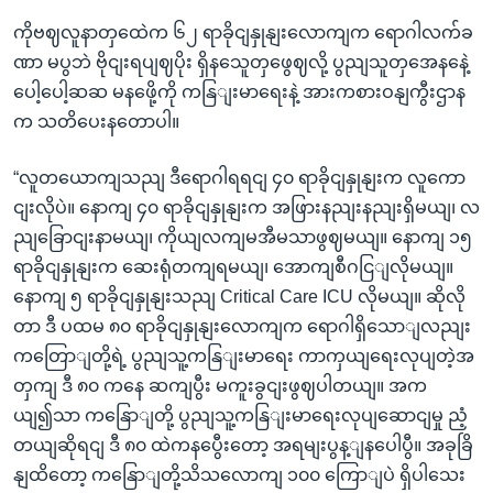
ကိုဗဈလူနာတှထေဲက ၆၂ ရာခိုငျနှုနျးလောကျက ရောဂါလက်ခ
ဏာ မပွဘဲ ဗိုငျးရပျဈပိုး ရှိနသေူတှဖွေဈလို့ ပွညျသူတှအေနနေဲ့
ပေါ့ပေါ့ဆဆ မနဖေို့ကို ကနြျးမာရေးနဲ့ အားကစားဝနျကွီးဌာန
က သတိပေးနတောပါ။
“လူတယောကျသညျ ဒီရောဂါရရငျ ၄၀ ရာခိုငျနှုနျးက လူကော
ငျးလိုပဲ။ နောကျ ၄၀ ရာခိုငျနှုနျးက အဖြားနညျးနညျးရှိမယျ၊ လ
ညျခြောငျးနာမယျ၊ ကိုယျလကျမအီမသာဖွဈမယျ။ နောကျ ၁၅
ရာခိုငျနှုနျးက ဆေးရုံတကျရမယျ၊ အောကျစီဂငြျလိုမယျ။
နောကျ ၅ ရာခိုငျနှုနျးသညျ Critical Care ICU လိုမယျ။ ဆိုလို
တာ ဒီ ပထမ ၈၀ ရာခိုငျနှုနျးလောကျက ရောဂါရှိသောျလညျး
ကတြောျတို့ရဲ့ ပွညျသူ့ကနြျးမာရေး ကာကှယျရေးလုပျတဲ့အ
တှကျ ဒီ ၈၀ ကနေ ဆကျပွီး မကူးခွငျးဖွဈပါတယျ။ အက
ယျ၍သာ ကနြောျတို့ ပွညျသူ့ကနြျးမာရေးလုပျဆောငျမှု ညံ့
တယျဆိုရငျ ဒီ ၈၀ ထဲကနပွေီးတော့ အရမျးပွန့ျနပေါပွီ။ အခုခြိ
နျထိတော့ ကနြောျတို့သိသလောကျ ၁၀၀ ကြောျပဲ ရှိပါသေး