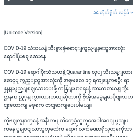
တိုက်ရိုက် လင့်ခ်
[Unicode Version]
COVID-19 သံသယနဲ့ သီးခွားခှဲစောင့ျကွည့ျနသေူအားလုံး
ရောဂါပိုးစဈဆေးနေ
COVID-19 ရောဂါပိုးသံသယနဲ့ Quarantine လုပျ သီးသန့ျထား
စောင့ျကွည့ျသူအားလုံးကို အခုမလေ ၁၇ ရကျနေ့ကစပွီး ရာ
နှုနျးပွည့ျစဈဆေးပေးဖို့ ကနြျးမာရေးနဲ့ အားကစားဝနျကွီး
ဌာနက ညှှနျကွားထားတယျဆိုတာကို ဗှီအိုအမွေနျမာပိုငျးသတ
ငျးထောကျ မစုစုက တငျဆကျပေးပါမယျ။
ကိုဗဈလူနာတှနေဲ့ အနီးကပျထိတှေ့ခဲ့သူတှအေပါအဝငျ ပွညျပ
ကနေ ပွနျဝငျလာသူတှထေဲက ရောဂါလက်ခဏာရှိသူတှကေိုသာ