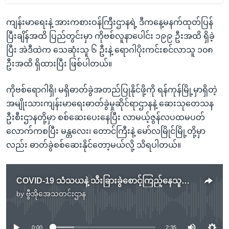
ကျန်းမာရေးနဲ့ အားကစားဝန်ကြီးဌာနရဲ့ ဒီကနေ့မနက်ထုတ်ပြန်
ပြီးချိန်အထိ ပြည်တွင်းမှာ ကိုဗစ်လူနာပေါင်း ၁၉၉ ဦးအထိ ရှိခဲ့
ပြီး အဲဒီထဲက သေဆုံးသူ ၆ ဦးနဲ့ ရောဂါပိုးကင်းစင်လာသူ ၁၀၈
ဦးအထိ ရှိထားပြီး ဖြစ်ပါတယ်။
ကိုဗစ်ရောဂါရှိ၊ မရှိဓာတ်ခွဲအတည်ပြုနိုင်ဖို့ကို ရန်ကုန်မြို့မှာရှိတဲ့
အမျိုးသားကျန်းမာရေးဓာတ်ခွဲမှုဆိုင်ရာဌာနနဲ့ ဆေးသုတေသန
ဦးစီးဌာနတို့မှာ စစ်ဆေးပေးနေပြီး လာမယ့်ဇွန်လပထမပတ်
လောက်ကစပြီး မန္တလေး၊ တောင်ကြီးနဲ့ မော်လမြိုင်မြို့တို့မှာ
လည်း ဓာတ်ခွဲစစ်ဆေးနိုင်တော့မယ်လို့ သိရပါတယ်။
COVID-19 သံသယနဲ့ သီးခြားခွဲစောင့်ကြည့်နေသူအားလုံး ရောဂါပိုးစစ်ဆေးနေ
by
ဗွီအိုအေသတင်းဌာန
No media source currently available
0:00
2:35