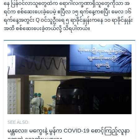
နေ ပြန်ဝင်လာသူတွေထဲက ရောဂါလက္ခဏာရှိသူတွေကိုသာ အ
ရင်က စစ်ဆေးပေးခဲ့ပေမဲ့ ဧပြီလ ၁၅ ရက်နေ့ကစပြီး မေလ ၁၆
ရက်နေ့အတွင်း Q ဝင်သူဦးရေ ၅ ရာခိုင်နှုန်းကနေ ၁၀ ရာခိုင်နှုန်း
အထိ စစ်ဆေးပေးခဲ့တယ်လို့ သိရပါတယ်။
SEE ALSO:
မန္တလေး၊ မကွေးနဲ့ မွန်က COVID-19 စောင့်ကြည့်လူနာ