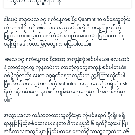
တွေထဲ သေဆုံးမှုများနေ
ဒါပေမဲ့ အခုမေလ ၁၇ ရက်နေ့ကစပြီး Quarantine ဝင်နေသူတိုင်း
ကို ရောဂါရှိ၊ မရှိ စစ်ဆေးပေးသွားမယ်လို့ ဒီကနေ့ပြုလုပ်တဲ့
ပြည်ထောင်စုလွှတ်တော် ပုံမှန်အစည်းအဝေးမှာ ပြည်ထောင်စု
ဝန်ကြီး ဒေါက်တာမြင့်ထွေးက ပြောပါတယ်။
“မေလ ၁၇ ရက်နေ့ကစပြီးတော့ အကုန်လုံးစစ်ပါမယ်။ လေယာဉ်
နဲ့ လာတဲ့လူတွေ ကုန်လမ်းက လာတဲ့လူတွေအကုန် စစ်ပါတယ်။
စစ်ဖို့ကိုလည်း မေလ ၁၇ရက်နေ့ကတည်းက ညွှန်ကြားလိုက်ပါ
ပြီ။ ဒီနယ်စပ်တွေမှာလုပ်တဲ့ Volunteer တွေ၊ ဆေးရုံမှာရှိတဲ့ risk
ရှိတဲ့ ဝန်ထမ်းတွေ၊ နယ်စပ်ကျန်းမာရေးတွေမှာပါ အကုန်စစ်မှာ
ပါ။”
အသွားအလာ ကန့်သတ်ထားသူတိုင်းမှာ ကိုဗစ်ရောဂါပိုးရှိ၊ မရှိ
ရာနှုန်းပြည့်စစ်ဆေးပေးနေတာ ဒီကနေ့နဲ့ဆို ၆ ရက်ရှိသွားပါပြီ။
အဲဒီကာလအတွင်းမှာ ပြည်ပကနေ ရောက်ရှိလာသူတွေထဲက ၁၆