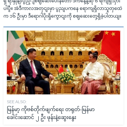
ရှိ ရာနှုနျးပွည့ျစဈဆေးပေးနတော ဒီကနေ့နဲ့ဆို ၆ ရကျရှိသှား
ပါပွီ။ အဲဒီကာလအတှငျးမှာ ပွညျပကနေ ရောကျရှိလာသူတှထေဲ
က ၁၆ ဦးမှာ ဒီရောဂါပိုးရှိကွောငျးကို စဈဆေးတှေ့ရှိခဲ့ပါတယျ။
SEE ALSO:
မြန်မာ့ ကိုဗစ်တိုက်ဖျက်ရေး တရုတ်-မြန်မာ
ခေါင်းဆောင် ၂ ဦး ဖုန်းနဲ့ဆွေးနွေး