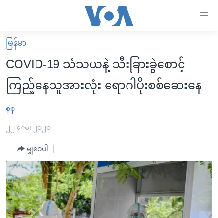
သုံး
ရ
လွယ်ကူ
မြန်မာ
မူလစာမျက်နှာ
စေ
COVID-19 သံသယနဲ့ သီးခြားခွဲစောင့်
မြန်မာ
သည့်
ကြည့်နေသူအားလုံး ရောဂါပိုးစစ်ဆေးနေ
ကမ္ဘာ့သတင်းများ
Link
ဗွီဒီယို
နိုင်ငံတကာ
စုစု
များ
သတင်းလွတ်လပ်ခွင့်
အမေရိကန်
၂၂ ေမ၊ ၂၀၂၀
ပင်မ
ရပ်ဝန်းတခု လမ်းတခု အလွန်
တရုတ်
အကြောင်းအရာ
မျှဝေပါ
သို့
အင်္ဂလိပ်စာလေ့လာမယ်
အစ္စရေး-ပါလက်စတိုင်း
ကျော်
အပတ်စဉ်ကဏ္ဍများ
အမေရိကန်သုံးအီဒီယံ
ကြည့်
ရေဒီယိုနှင့်ရုပ်သံ အချက်အလက်များ
မကြေးမုံရဲ့ အင်္ဂလိပ်စာ
ရေဒီယို
ရန်
ပင်မ
ရေဒီယို/တီဗွီအစီအစဉ်
ရုပ်ရှင်ထဲက အင်္ဂလိပ်စာ
တီဗွီ