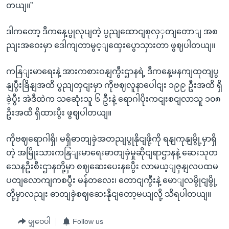
တယျ။”
ဒါကတော့ ဒီကနေ့ပွုလုပျတဲ့ ပွညျထောငျစုလှှတျတောျ အစ
ညျးအဝေးမှာ ဒေါကျတာမွင့ျထှေးပွောသှားတာ ဖွဈပါတယျ။
ကနြျးမာရေးနဲ့ အားကစားဝနျကွီးဌာနရဲ့ ဒီကနေ့မနကျထုတျပွ
နျပွီးခြိနျအထိ ပွညျတှငျးမှာ ကိုဗဈလူနာပေါငျး ၁၉၉ ဦးအထိ ရှိ
ခဲ့ပွီး အဲဒီထဲက သဆေုံးသူ ၆ ဦးနဲ့ ရောဂါပိုးကငျးစငျလာသူ ၁၀၈
ဦးအထိ ရှိထားပွီး ဖွဈပါတယျ။
ကိုဗဈရောဂါရှိ၊ မရှိဓာတျခှဲအတညျပွုနိုငျဖို့ကို ရနျကုနျမွို့မှာရှိ
တဲ့ အမြိုးသားကနြျးမာရေးဓာတျခှဲမှုဆိုငျရာဌာနနဲ့ ဆေးသုတ
သေနဦးစီးဌာနတို့မှာ စဈဆေးပေးနပွေီး လာမယ့ျဇှနျလပထမ
ပတျလောကျကစပွီး မန်တလေး၊ တောငျကွီးနဲ့ မောျလမွိုငျမွို့
တို့မှာလညျး ဓာတျခှဲစဈဆေးနိုငျတော့မယျလို့ သိရပါတယျ။
မျှဝေပါ
Follow us