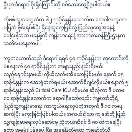
ဦးမှာ ဒီရောဂါပိုးရှိကြောင်းကို စစ်ဆေးတွေ့ရှိခဲ့ပါတယ်။
ကိုဗစ်လူနာတွေထဲက ၆၂ ရာခိုင်နှုန်းလောက်က ရောဂါလက္ခဏာ
မပြဘဲ ဗိုင်းရပ်စ်ပိုး ရှိနေသူတွေဖြစ်လို့ ပြည်သူတွေအနေနဲ့
ပေါ့ပေါ့ဆဆ မနေဖို့ကို ကျန်းမာရေးနဲ့ အားကစားဝန်ကြီးဌာနက
သတိပေးနေတာပါ။
“လူတယောက်သည် ဒီရောဂါရရင် ၄၀ ရာခိုင်နှုန်းက လူကောင်းလို
ပဲ။ နောက် ၄၀ ရာခိုင်နှုန်းက အဖျားနည်းနည်းရှိမယ်၊
လည်ချောင်းနာမယ်၊ ကိုယ်လက်မအီမသာဖြစ်မယ်။ နောက် ၁၅
ရာခိုင်နှုန်းက ဆေးရုံတက်ရမယ်၊ အောက်စီဂျင်လိုမယ်။ နောက် ၅
ရာခိုင်နှုန်းသည် Critical Care ICU လိုမယ်။ ဆိုလိုတာ ဒီ ပထမ
၈၀ ရာခိုင်နှုန်းလောက်က ရောဂါရှိသော်လည်း ကျတော်တို့ရဲ့
ပြည်သူ့ကျန်းမာရေး ကာကွယ်ရေးလုပ်တဲ့အတွက် ဒီ ၈၀ ကနေ
ဆက်ပြီး မကူးခြင်းဖြစ်ပါတယ်။ အကယ်၍သာ ကျနော်တို့ ပြည်
သူ့ကျန်းမာရေးလုပ်ဆောင်မှု ညံ့တယ်ဆိုရင် ဒီ ၈၀ ထဲကနေပြီး
တော့ အရမ်းပြန့်နေပါပြီ။ အခုချိန်ထိတော့ ကျနော်တို့သိ