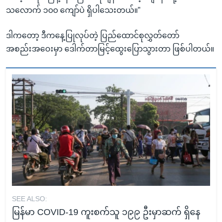
သလောက် ၁၀၀ ကျော်ပဲ ရှိပါသေးတယ်။”
ဒါကတော့ ဒီကနေ့ပြုလုပ်တဲ့ ပြည်ထောင်စုလွှတ်တော်
အစည်းအဝေးမှာ ဒေါက်တာမြင့်ထွေးပြောသွားတာ ဖြစ်ပါတယ်။
SEE ALSO:
မြန်မာ COVID-19 ကူးစက်သူ ၁၉၉ ဦးမှာဆက် ရှိနေ