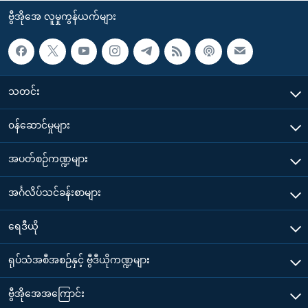
ဗွီအိုအေ လူမှုကွန်ယက်များ
သတင်း
၀န်ဆောင်မှုများ
အပတ်စဉ်ကဏ္ဍများ
အင်္ဂလိပ်သင်ခန်းစာများ
ရေဒီယို
ရုပ်သံအစီအစဉ်နှင့် ဗွီဒီယိုကဏ္ဍများ
ဗွီအိုအေအကြောင်း