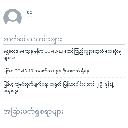
စုစု
ဆက်စပ်သတင်းများ ...
မန္တလေး၊ မကွေးနဲ့ မွန်က COVID-19 စောင့်ကြည့်လူနာတွေထဲ သေဆုံးမှု
များနေ
မြန်မာ COVID-19 ကူးစက်သူ ၁၉၉ ဦးမှာဆက် ရှိနေ
မြန်မာ့ ကိုဗစ်တိုက်ဖျက်ရေး တရုတ်-မြန်မာခေါင်းဆောင် ၂ ဦး ဖုန်းနဲ့
ဆွေးနွေး
အခြားဖတ်ရှုစရာများ