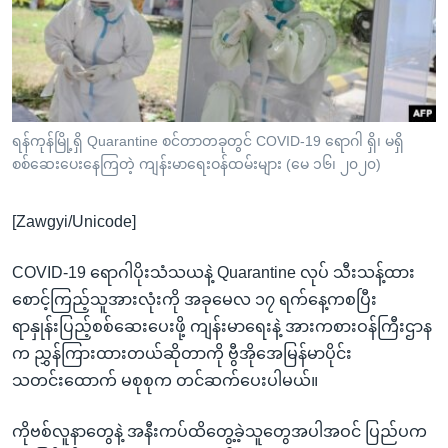
အ
သုတပဒေသာ အင်္ဂလိပ်စာ
ညွန်း
Learning English
စာမျက်နှာ
သို့
ဗွီအိုအေ လူမှုကွန်ယက်များ
ကျော်
ကြည့်
ရန်ကုန်မြို့ရှိ Quarantine စင်တာတခုတွင် COVID-19 ရောဂါ ရှိ၊ မရှိ
စစ်ဆေးပေးနေကြတဲ့ ကျန်းမာရေးဝန်ထမ်းများ (မေ ၁၆၊ ၂၀၂၀)
ရန်
ဘာသာစကားများ
ရှာဖွေ
[Zawgyi/Unicode]
ရန်
နေရာ
COVID-19 ရောဂါပိုးသံသယနဲ့ Quarantine လုပ် သီးသန့်ထား
သို့
စောင့်ကြည့်သူအားလုံးကို အခုမေလ ၁၇ ရက်နေ့ကစပြီး
ကျော်
ရာနှုန်းပြည့်စစ်ဆေးပေးဖို့ ကျန်းမာရေးနဲ့ အားကစားဝန်ကြီးဌာန
ရန်
က ညွှန်ကြားထားတယ်ဆိုတာကို ဗွီအိုအေမြန်မာပိုင်း
သတင်းထောက် မစုစုက တင်ဆက်ပေးပါမယ်။
ကိုဗစ်လူနာတွေနဲ့ အနီးကပ်ထိတွေ့ခဲ့သူတွေအပါအဝင် ပြည်ပက