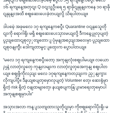
အရငျက စဈဆေးပေးခဲ့ပမေဲ့ ဧပွီလ ၁၅ ရကျနေ့ကစပွီး မလေ
၁၆ ရကျနေ့အတှငျး Q ဝငျသူဦးရေ ၅ ရာခိုငျနှုနျးကနေ ၁၀ ရာခို
ငျနှုနျးအထိ စဈဆေးပေးခဲ့တယျလို့ သိရပါတယျ။
ဒါပမေဲ့ အခုမလေ ၁၇ ရကျနေ့ကစပွီး Quarantine ဝငျနသေူတို
ငျးကို ရောဂါရှိ၊ မရှိ စဈဆေးပေးသှားမယျလို့ ဒီကနေ့ပွုလုပျတဲ့
ပွညျထောငျစုလှှတျတောျ ပုံမှနျအစညျးအဝေးမှာ ပွညျထော
ငျစုဝနျကွီး ဒေါကျတာမွင့ျထှေးက ပွောပါတယျ။
“မလေ ၁၇ ရကျနေ့ကစပွီးတော့ အကုနျလုံးစဈပါမယျ။ လယော
ဉျနဲ့ လာတဲ့လူတှေ ကုနျလမျးက လာတဲ့လူတှအေကုနျ စဈပါတ
ယျ။ စဈဖို့ကိုလညျး မလေ ၁၇ရကျနေ့ကတညျးက ညှှနျကွား
လိုကျပါပွီ။ ဒီနယျစပျတှမှောလုပျတဲ့ Volunteer တှေ၊ ဆေးရုံမှာ
ရှိတဲ့ risk ရှိတဲ့ ဝနျထမျးတှေ၊ နယျစပျကနြျးမာရေးတှမှောပါ
အကုနျစဈမှာပါ။”
အသှားအလာ ကန့ျသတျထားသူတိုငျးမှာ ကိုဗဈရောဂါပိုးရှိ၊ မ