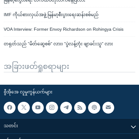
IMF ကိုယ်စားလှယ်အဖွဲ့ မြန်မာ့စီးပွားရေးဆန်းစစ်မည်
VOA Interview: Former Envoy Richardson on Rohingya Crisis
တရုတ်သည် "မိတ်ဆွေစစ်" လား၊ "ပွဲလန့်တုံး ဖျာခင်းသူ" လား
အခြားဖတ်ရှုစရာများ
ဗွီအိုအေ လူမှုကွန်ယက်များ
သတင်း