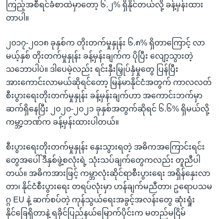
ကြည့်အစီရင်ခံစာထဲမှာတော့ ၆.၂% ရှိနိုင်တယ်လို့ ခန့်မှန်းထား
တာပါ။
၂၀၁၇-၂၀၁၈ ခုနှစ်က တိုးတက်မှုနှုန်း ၆.၈% ရှိတာကြောင့် လာ
မယ့်နှစ် တိုးတက်မှုနှုန်း ခန့်မှန်းချက်က ပိုပြီး လျော့သွားတဲ့
သဘောပါပဲ။ ဒါပေမဲ့လည်း ရင်းနှီးမြှုပ်နှံမှုတွေ ပြန်ပြီး
အားကောင်းလာမယ်ဆိုရင်တော့ မြန်မာနိုင်ငံအတွက် ကာလလတ်
စီးပွားရေးတိုးတက်မှုနှုန်း ခန့်မှန်းချက်ဟာ အကောင်းဘက်မှာ
ဆက်ရှိနေပြီး ၂၀၂၀-၂၀၂၁ ခုနှစ်အတွက်ဆိုရင် ၆.၆% ရှိမယ်လို့
ကမ္ဘာ့ဘဏ်က ခန့်မှန်းထားပါတယ်။
စီးပွားရေးတိုးတက်မှုနှုန်း နှေးသွားရတဲ့ အဓိကအကြောင်းရင်း
တွေအပေါ် ဒီနှစ်ဖွဲ့စလုံးရဲ့ သုံးသပ်ချက်တွေကလည်း တူညီပါ
တယ်။ အဓိကအားဖြင့် ကမ္ဘာလုံးဆိုင်ရာစီးပွားရေး အရှိန်နှေးလာ
တာ၊ နိုင်ငံစီးပွားရေး တရပ်လုံးမှာ ဟန်ချက်မညီတာ၊ ဥရောပသမ
ဂ္ဂ EU နဲ့ ဆက်စပ်တဲ့ ကုန်သွယ်ရေးအခွင့်အလန်းတွေ ဆုံးရှုံး
နိုင်ခြေရှိတာနဲ့ ရခိုင်ပြည်နယ်မြောက်ပိုင်းက မတည်မငြိမ်