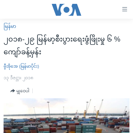
သုံး
ရ
လွယ်ကူ
မြန်မာ
မူလစာမျက်နှာ
စေ
၂၀၁၈-၂၉ မြန်မာ့စီးပွားရေးဖွံဖြိုးမှု ၆ %
မြန်မာ
သည့်
ကျော်ခန့်မှန်း
ကမ္ဘာ့သတင်းများ
Link
ဗွီဒီယို
နိုင်ငံတကာ
ဗွီအိုအေ (မြန်မာပိုင်း)
များ
သတင်းလွတ်လပ်ခွင့်
အမေရိကန်
၁၃ ဒီဇင္ဘာ၊ ၂၀၁၈
ပင်မ
ရပ်ဝန်းတခု လမ်းတခု အလွန်
တရုတ်
အကြောင်းအရာ
မျှဝေပါ
သို့
အင်္ဂလိပ်စာလေ့လာမယ်
အစ္စရေး-ပါလက်စတိုင်း
ကျော်
အပတ်စဉ်ကဏ္ဍများ
အမေရိကန်သုံးအီဒီယံ
ကြည့်
ရေဒီယိုနှင့်ရုပ်သံ အချက်အလက်များ
မကြေးမုံရဲ့ အင်္ဂလိပ်စာ
ရေဒီယို
ရန်
ပင်မ
ရေဒီယို/တီဗွီအစီအစဉ်
ရုပ်ရှင်ထဲက အင်္ဂလိပ်စာ
တီဗွီ