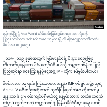
အ
သုတပဒေသာ အင်္ဂလိပ်စာ
ညွန်း
Learning English
စာမျက်နှာ
သို့
ဗွီအိုအေ လူမှုကွန်ယက်များ
ကျော်
ကြည့်
ရန်ကုန်မြို့ရှိ Asia World ဆိပ်ကမ်းမြင်ကွင်းတခု။ အမေရိကန်
ပြည်ထောင်စုက ဒဏ်ခတ်အရေးယူမှုတချို့ကို ဖြေလျှော့ထားပါတယ်။
ရန်
ဘာသာစကားများ
ဒီဇင်ဘာ ၈၊ ၂၀၁၅။
ရှာဖွေ
ရန်
၂၀၁၈-၂၀၁၉ ခုနှစ်အတွက် မြန်မာနိုင်ငံရဲ့ စီးပွားရေးဖွံ့ဖြိုး
နေရာ
တိုးတက်မှုနှုန်းဟာ ၆% ကျော်ပဲရှိမယ်လို့ ကမ္ဘာ့ဘဏ်နဲ့ အပြည်
သို့
ပြည်ဆိုင်ရာ ငွေကြေးရန်ပုံငွေအဖွဲ့ IMF တို့က ခန့်မှန်းပါတယ်။
ကျော်
ရန်
ဒီဇင်ဘာလ ၁၃ ရက်၊ ကြာသပတေးနေ့မှာ IMF မစ်ရှင်အဖွဲ့တွေရဲ့
Article IV ခရီးစဉ်အဆုံးသတ် ထုတ်ပြန်ချက်ထဲမှာ တိုးတက်မှု
နှုန်းဟာ ၆.၄% ဝန်းကျင်ပဲရှိမယ်လို့ ခန့်မှန်းထားပါတယ်။ တရက်
ထဲမှာပဲ ထွက်လာတဲ့ ကမ္ဘာ့ဘဏ်ရဲ့ မြန်မာနိုင်ငံစီးပွားရေး စောင့်