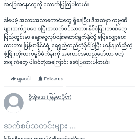
အခြေအနေတွေကို ထောက်ပြကြပါတယ်။
ဒါပေမဲ့ အလားအလာကောင်းတွေ ရှိနေပြီး၊ ဒီအထဲမှာ ကုမ္ပဏီ
များအက်ဥပဒေ စပြီးအသက်ဝင်လာတာ၊ နိုင်ငံခြားဘဏ်တွေ
ပြည်တွင်းမှာ ချေးငွေလုပ်ငန်းဆောင်ရွက်နိုင်ဖို့ ဖြေလျှော့ပေး
ထားတာ၊ မြန်မာနိုင်ငံရဲ့ ရေရှည်တည်တံ့ခိုင်မြဲပြီး ဟန်ချက်ညီတဲ့
ဖွံ့ဖြိုးတိုးတက်မှုစီမံကိန်းကို အကောင်အထည်ဖော်တာ စတဲ့
အချက်တွေ ပါဝင်တဲ့အကြောင်း ဖော်ပြထားပါတယ်။
မျှဝေပါ
Follow us
ဗွီအိုအေ (မြန်မာပိုင်း)
ဆက်စပ်သတင်းများ ...
မြန်မာ့စီးပွားရေး တကယ်ပဲတိုးတက်နေပြီလား