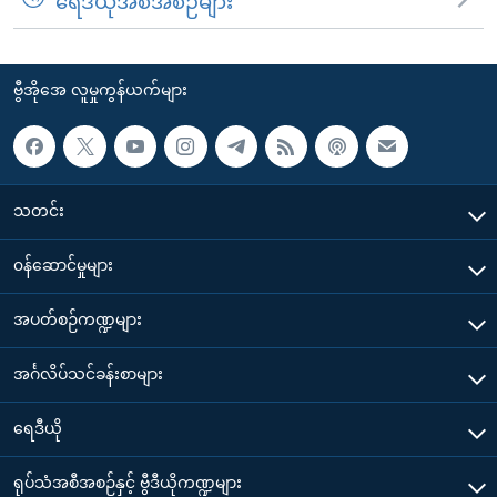
ရေဒီယိုအစီအစဉ်များ
ဗွီအိုအေ လူမှုကွန်ယက်များ
သတင်း
၀န်ဆောင်မှုများ
အပတ်စဉ်ကဏ္ဍများ
အင်္ဂလိပ်သင်ခန်းစာများ
ရေဒီယို
ရုပ်သံအစီအစဉ်နှင့် ဗွီဒီယိုကဏ္ဍများ