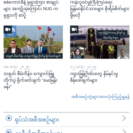
စစ်ကောင်စီနဲ့ ရုရှားကြား စာချုပ်
ကန်လူဝင်မှုကြီးကြပ်ရေး
များ အကျိုးမဲ့ကြောင်း NUG က
မြန်မာနိုင်ငံသားများ စိုးရိမ်စိတ်များ
ရုရှားကို စာပို့
ဖို့မလို
၀၈ မတ္၊ ၂၀၂၅
၀၂ မတ္၊ ၂၀၂၅
တရုတ် စီမံကိန်း၊ ကျောက်ဖြူ
ကျားဖြန့်ဂိုဏ်းတွေ နှိမ်နင်းမှု
တိုက်ပွဲ ရိုက်ခတ်ချက် "မေးမြန်း
စိန်ခေါ်ချက်များ
ခန်း"
အစီအစဉ်တွဲများအားလုံးကြည့်ရှုရန်
ရုပ်သံအစီအစဉ်များ