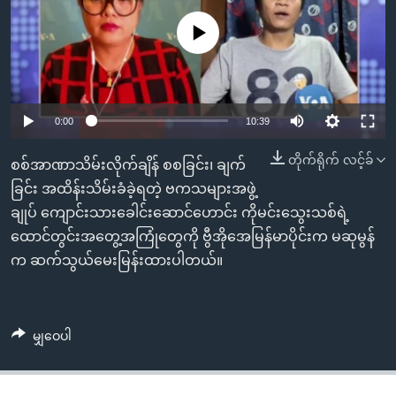
အ
သုတပဒေသာ အင်္ဂလိပ်စာ
ညွန်း
Learning English
No media source currently available
စာမျက်နှာ
သို့
ဗွီအိုအေ လူမှုကွန်ယက်များ
ကျော်
0:00
10:39
ကြည့်
ရန်
တိုက်ရိုက် လင့်ခ်
ဘာသာစကားများ
စစ်အာဏာသိမ်းလိုက်ချိန် စစခြင်း၊ ချက်
ရှာဖွေ
ခြင်း အထိန်းသိမ်းခံခဲ့ရတဲ့ ဗကသများအဖွဲ့
ရန်
ချုပ် ကျောင်းသားခေါင်းဆောင်ဟောင်း ကိုမင်းသွေးသစ်ရဲ့
နေရာ
ထောင်တွင်းအတွေ့အကြုံတွေကို ဗွီအိုအေမြန်မာပိုင်းက မဆုမွန်
သို့
က ဆက်သွယ်မေးမြန်းထားပါတယ်။
ကျော်
ရန်
မျှဝေပါ