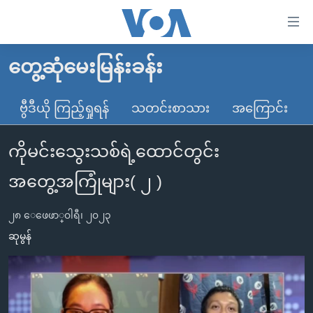
သုံး
ရ
လွယ်ကူ
တွေ့ဆုံမေးမြန်းခန်း
မူလစာမျက်နှာ
စေ
မြန်မာ
ဗွီဒီယို ကြည့်ရှုရန်
သတင်းစာသား
အကြောင်း
သည့်
ကမ္ဘာ့သတင်းများ
Link
ကိုမင်းသွေးသစ်ရဲ့ထောင်တွင်း
ဗွီဒီယို
နိုင်ငံတကာ
များ
သတင်းလွတ်လပ်ခွင့်
အမေရိကန်
အတွေ့အကြုံများ( ၂ )
ပင်မ
ရပ်ဝန်းတခု လမ်းတခု အလွန်
တရုတ်
အကြောင်းအရာ
၂၈ ေဖေဖာ္၀ါရီ၊ ၂၀၂၃
သို့
အင်္ဂလိပ်စာလေ့လာမယ်
အစ္စရေး-ပါလက်စတိုင်း
ဆုမွန်
ကျော်
အပတ်စဉ်ကဏ္ဍများ
အမေရိကန်သုံးအီဒီယံ
ကြည့်
ရေဒီယိုနှင့်ရုပ်သံ အချက်အလက်များ
မကြေးမုံရဲ့ အင်္ဂလိပ်စာ
ရေဒီယို
ရန်
ပင်မ
ရေဒီယို/တီဗွီအစီအစဉ်
ရုပ်ရှင်ထဲက အင်္ဂလိပ်စာ
တီဗွီ