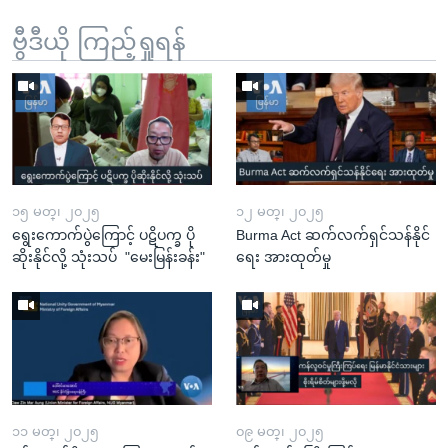
ဗွီဒီယို ကြည့်ရှုရန်
၁၅ မတ္၊ ၂၀၂၅
၁၂ မတ္၊ ၂၀၂၅
ရွေးကောက်ပွဲကြောင့် ပဋိပက္ခ ပို
Burma Act ဆက်လက်ရှင်သန်နိုင်
ဆိုးနိုင်လို့ သုံးသပ် "မေးမြန်းခန်း"
ရေး အားထုတ်မှု
၁၁ မတ္၊ ၂၀၂၅
၀၉ မတ္၊ ၂၀၂၅