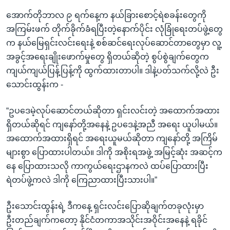
အောက်တိုဘာလ ၉ ရက်နေ့က နယ်ခြားစောင့်ရဲစခန်းတွေကို
အကြမ်းဖက် တိုက်ခိုက်ခံရပြီးတဲ့နောက်ပိုင်း လုံခြုံရေးတပ်ဖွဲ့တွေ
က နယ်မြေရှင်းလင်းရေးနဲ့ စစ်ဆင်ရေးလုပ်ဆောင်တာတွေမှာ လူ့
အခွင့်အရေးချိုးဖောက်မှုတွေ ရှိတယ်ဆိုတဲ့ စွပ်စွဲချက်တွေက
ကျယ်ကျယ်ပြန့်ပြန့်ကို ထွက်ထားတာပါ။ ဒါနဲ့ပတ်သက်လို့လဲ ဦး
သောင်းထွန်းက -
“ဥပဒေမဲ့လုပ်ဆောင်တယ်ဆိုတာ ရှင်းလင်းတဲ့ အထောက်အထား
ရှိတယ်ဆိုရင် ကျနော်တို့အနေနဲ့ ဥပဒေနဲ့အညီ အရေး ယူပါမယ်။
အထောက်အထားရှိရင် အရေးယူမယ်ဆိုတာ ကျနော်တို့ အကြိမ်
များစွာ ပြောထားပါတယ်။ ဒါကို အစိုးရအဖွဲ့ အမြင့်ဆုံး အဆင့်က
နေ ပြောထားသလို ကာကွယ်ရေးဌာနကလဲ ထပ်ပြောထားပြီး
ရဲတပ်ဖွဲ့ကလဲ ဒါကို ကြေညာထားပြီးသားပါ။”
ဦးသောင်းထွန်းရဲ့ ဒီကနေ့ ရှင်းလင်းပြောဆိုချက်တခုလုံးမှာ
ဦးတည်ချက်ကတော့ နိုင်ငံတကာအသိုင်းအဝိုင်းအနေနဲ့ ရခိုင်