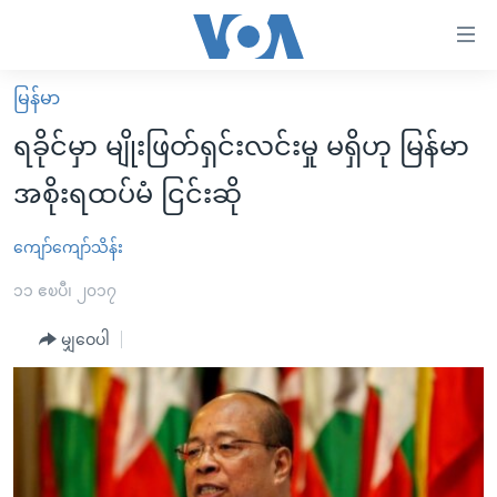
သုံး
ရ
လွယ်ကူ
မြန်မာ
မူလစာမျက်နှာ
စေ
ရခိုင်မှာ မျိုးဖြတ်ရှင်းလင်းမှု မရှိဟု မြန်မာ
မြန်မာ
သည့်
အစိုးရထပ်မံ ငြင်းဆို
ကမ္ဘာ့သတင်းများ
Link
ဗွီဒီယို
နိုင်ငံတကာ
ကျော်ကျော်သိန်း
များ
သတင်းလွတ်လပ်ခွင့်
အမေရိကန်
၁၁ ဧၿပီ၊ ၂၀၁၇
ပင်မ
ရပ်ဝန်းတခု လမ်းတခု အလွန်
တရုတ်
အကြောင်းအရာ
မျှဝေပါ
သို့
အင်္ဂလိပ်စာလေ့လာမယ်
အစ္စရေး-ပါလက်စတိုင်း
ကျော်
အပတ်စဉ်ကဏ္ဍများ
အမေရိကန်သုံးအီဒီယံ
ကြည့်
ရေဒီယိုနှင့်ရုပ်သံ အချက်အလက်များ
မကြေးမုံရဲ့ အင်္ဂလိပ်စာ
ရေဒီယို
ရန်
ပင်မ
ရေဒီယို/တီဗွီအစီအစဉ်
ရုပ်ရှင်ထဲက အင်္ဂလိပ်စာ
တီဗွီ