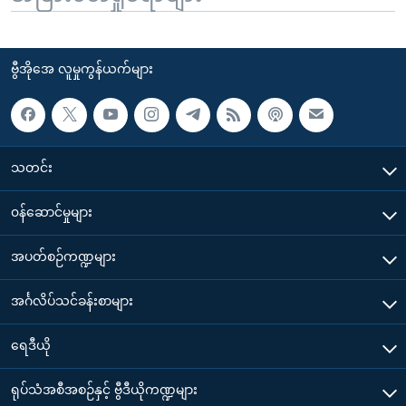
ဗွီအိုအေ လူမှုကွန်ယက်များ
သတင်း
၀န်ဆောင်မှုများ
အပတ်စဉ်ကဏ္ဍများ
အင်္ဂလိပ်သင်ခန်းစာများ
ရေဒီယို
ရုပ်သံအစီအစဉ်နှင့် ဗွီဒီယိုကဏ္ဍများ