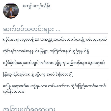
ကျော်ကျော်သိန်း
ဆက်စပ်သတင်းများ ...
ရခိုင်အရေးလေ့လာဖို့ EU သံအဖွဲ့နဲ့ သတင်းထောက်တချို့ စစ်တွေရောက်
တိုင်းရင်းသားမဲဆန္ဒနယ်မြေများ အကြိတ်အနယ်ယှဉ်ရဖွယ်ရှိ
ရခိုင်စုံစမ်းရေးကော်မရှင် ဘင်္ဂလားဒေ့ရ်ှဒုက္ခသည်စခန်းများ သွားရောက်
မြန်မာ့ ငြိမ်းချမ်းရေးနဲ့ ပဋိပက္ခ အပေါ်အမြင်တချို့
ဒေါ်စု နေရာဖယ်ပေးလို့ရမလား တပ်မတော်သာ တိုင်းပြည်ကောင်းအောင်
လုပ်နိုင်သလား
အခြားဖတ်ရှုစရာများ