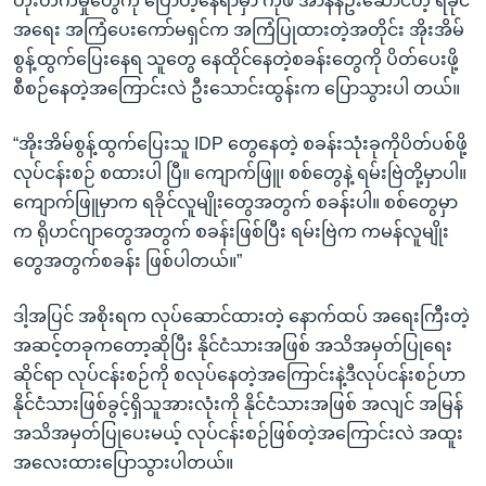
တိုးတက်မှုတွေကို ပြောတဲ့နေရာမှာ ကိုဖီ အာနန်ဦးဆောင်တဲ့ ရခိုင်
အရေး အကြံပေးကော်မရှင်က အကြံပြုထားတဲ့အတိုင်း အိုးအိမ်
စွန့်ထွက်ပြေးနေရ သူတွေ နေထိုင်နေတဲ့စခန်းတွေကို ပိတ်ပေးဖို့
စီစဉ်နေတဲ့အကြောင်းလဲ ဦးသောင်းထွန်းက ပြောသွားပါ တယ်။
“အိုးအိမ်စွန့်ထွက်ပြေးသူ IDP တွေနေတဲ့ စခန်းသုံးခုကိုပိတ်ပစ်ဖို့
လုပ်ငန်းစဉ် စထားပါ ပြီ။ ကျောက်ဖြူ၊ စစ်တွေနဲ့ ရမ်းဗြဲတို့မှာပါ။
ကျောက်ဖြူမှာက ရခိုင်လူမျိုးတွေအတွက် စခန်းပါ။ စစ်တွေမှာ
က ရိုဟင်ဂျာတွေအတွက် စခန်းဖြစ်ပြီး ရမ်းဗြဲက ကမန်လူမျိုး
တွေအတွက်စခန်း ဖြစ်ပါတယ်။”
ဒါ့အပြင် အစိုးရက လုပ်ဆောင်ထားတဲ့ နောက်ထပ် အရေးကြီးတဲ့
အဆင့်တခုကတော့ဆိုပြီး နိုင်ငံသားအဖြစ် အသိအမှတ်ပြုရေး
ဆိုင်ရာ လုပ်ငန်းစဉ်ကို စလုပ်နေတဲ့အကြောင်းနဲ့ဒီလုပ်ငန်းစဉ်ဟာ
နိုင်ငံသားဖြစ်ခွင့်ရှိသူအားလုံးကို နိုင်ငံသားအဖြစ် အလျင် အမြန်
အသိအမှတ်ပြုပေးမယ့် လုပ်ငန်းစဉ်ဖြစ်တဲ့အကြောင်းလဲ အထူး
အလေးထားပြောသွားပါတယ်။