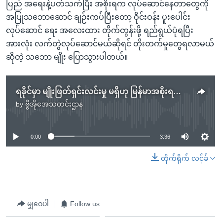
ပြည် အရေးနဲ့ပတ်သက်ပြီး အစိုးရက လုပ်ဆောင်နေတာတွေကို
အပြုသဘောဆောင် ချဉ်းကပ်ပြီးတော့ ဝိုင်းဝန်း ပူးပေါင်း
လုပ်ဆောင် ရေး အလေးထား တိုက်တွန်းဖို့ ရည်ရွယ်ပုံရပြီး
အားလုံး လက်တွဲလုပ်ဆောင်မယ်ဆိုရင် တိုးတက်မှုတွေရလာမယ်
ဆိုတဲ့ သဘော မျိုး ပြောသွားပါတယ်။
ရခိုင်မှာ မျိုးဖြတ်ရှင်းလင်းမှု မရှိဟု မြန်မာအစိုးရထပ်မံ ငြင်းဆို
by
ဗွီအိုအေသတင်းဌာန
No media source currently available
0:00
3:36
တိုက်ရိုက် လင့်ခ်
မျှဝေပါ
Follow us