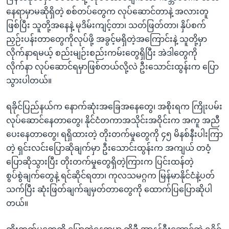
နေရာမှာမဆိုရှိတဲ့ စစ်တပ်တွေက လုပ်ဆောင်တာနဲ့ အလားတူ
ဖြစ်ပြီး သူတို့အနေနဲ့ မုဒိမ်းကျင့်တာ၊ သတ်ဖြတ်တာ၊ နှိပ်စက်
ညှဉ်းပန်းတာတွေကိုလုပ်ဖို့ အခွင့်မရှိတဲ့အကြောင်းနဲ့ သူတို့မှာ
လိုက်နာရမယ့် စည်းမျဉ်းစည်းကမ်းတွေရှိပြီး အဲဒါတွေကို
လိုက်နာ လုပ်ဆောင်ရမှာဖြစ်တယ်လို့လဲ ဦးသောင်းထွန်းက ပြော
သွားပါတယ်။
ရခိုင်ပြည်နယ်က နောက်ဆုံးအခြေအနေတွေ၊ အစိုးရက ကြိုးပမ်း
လုပ်ဆောင်နေတာတွေ၊ နိုင်ငံတကာအသိုင်းအဝိုင်းက အကူ အညီ
ပေးနေတာတွေ၊ ရရှိထားတဲ့ တိုးတက်မှုတွေကို ၄၅ မိနစ်နီးပါးကြာ
တဲ့ ရှင်းလင်းပြောဆိုချက်မှာ ဦးသောင်းထွန်းက အကျယ် တဝံ့
ပြောဆိုသွားပြီး တိုးတက်မှုတွေရှိတဲ့ကြားက ပြင်းထန်တဲ့
စွပ်စွဲချက်တွေနဲ့ ရင်ဆိုင်ရတာ၊ ကုလသမဂ္ဂက မြန်မာနိုင်ငံနဲ့ပတ်
သက်ပြီး ဆုံးဖြတ်ချက်ချမှတ်တာတွေကို ထောက်ပြပြောဆိုပါ
တယ်။