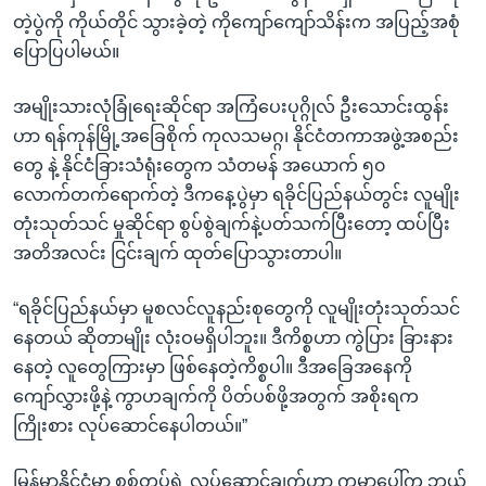
တဲ့ပွဲကို ကိုယ်တိုင် သွားခဲ့တဲ့ ကိုကျော်ကျော်သိန်းက အပြည့်အစုံ
ပြောပြပါမယ်။
အမျိုးသားလုံခြုံရေးဆိုင်ရာ အကြံပေးပုဂ္ဂိုလ် ဦးသောင်းထွန်း
ဟာ ရန်ကုန်မြို့အခြေစိုက် ကုလသမဂ္ဂ၊ နိုင်ငံတကာအဖွဲ့အစည်း
တွေ နဲ့ နိုင်ငံခြားသံရုံးတွေက သံတမန် အယောက် ၅၀
လောက်တက်ရောက်တဲ့ ဒီကနေ့ပွဲမှာ ရခိုင်ပြည်နယ်တွင်း လူမျိုး
တုံးသုတ်သင် မှုဆိုင်ရာ စွပ်စွဲချက်နဲ့ပတ်သက်ပြီးတော့ ထပ်ပြီး
အတိအလင်း ငြင်းချက် ထုတ်ပြောသွားတာပါ။
“ရခိုင်ပြည်နယ်မှာ မူစလင်လူနည်းစုတွေကို လူမျိုးတုံးသုတ်သင်
နေတယ် ဆိုတာမျိုး လုံးဝမရှိပါဘူး။ ဒီကိစ္စဟာ ကွဲပြား ခြားနား
နေတဲ့ လူတွေကြားမှာ ဖြစ်နေတဲ့ကိစ္စပါ။ ဒီအခြေအနေကို
ကျော်လွှားဖို့နဲ့ ကွာဟချက်ကို ပိတ်ပစ်ဖို့အတွက် အစိုးရက
ကြိုးစား လုပ်ဆောင်နေပါတယ်။”
မြန်မာနိုင်ငံမှာ စစ်တပ်ရဲ့ လုပ်ဆောင်ချက်ဟာ ကမ္ဘာပေါ်က ဘယ်