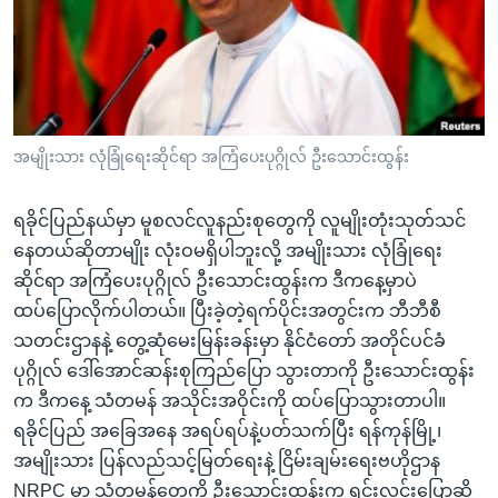
အ
သုတပဒေသာ အင်္ဂလိပ်စာ
ညွန်း
Learning English
စာမျက်နှာ
သို့
ဗွီအိုအေ လူမှုကွန်ယက်များ
ကျော်
ကြည့်
အမျိုးသား လုံခြုံရေးဆိုင်ရာ အကြံပေးပုဂ္ဂိုလ် ဦးသောင်းထွန်း
ရန်
ဘာသာစကားများ
ရှာဖွေ
ရခိုင်ပြည်နယ်မှာ မူစလင်လူနည်းစုတွေကို လူမျိုးတုံးသုတ်သင်
ရန်
နေတယ်ဆိုတာမျိုး လုံးဝမရှိပါဘူးလို့ အမျိုးသား လုံခြုံရေး
နေရာ
ဆိုင်ရာ အကြံပေးပုဂ္ဂိုလ် ဦးသောင်းထွန်းက ဒီကနေ့မှာပဲ
သို့
ထပ်ပြောလိုက်ပါတယ်။ ပြီးခဲ့တဲ့ရက်ပိုင်းအတွင်းက ဘီဘီစီ
ကျော်
သတင်းဌာနနဲ့ တွေ့ဆုံမေးမြန်းခန်းမှာ နိုင်ငံတော် အတိုင်ပင်ခံ
ရန်
ပုဂ္ဂိုလ် ဒေါ်အောင်ဆန်းစုကြည်ပြော သွားတာကို ဦးသောင်းထွန်း
က ဒီကနေ့ သံတမန် အသိုင်းအဝိုင်းကို ထပ်ပြောသွားတာပါ။
ရခိုင်ပြည် အခြေအနေ အရပ်ရပ်နဲ့ပတ်သက်ပြီး ရန်ကုန်မြို့၊
အမျိုးသား ပြန်လည်သင့်မြတ်ရေးနဲ့ ငြိမ်းချမ်းရေးဗဟိုဌာန
NRPC မှာ သံတမန်တွေကို ဦးသောင်းထွန်းက ရှင်းလင်းပြောဆို