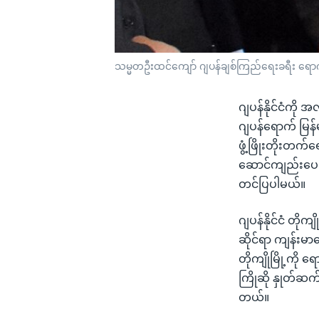
သမ္မတဦးထင်ကျော် ဂျပန်ချစ်ကြည်ရေးခရီး ရောက
ဂျပန်နိုင်ငံကိ
ဂျပန်ရောက် မြန်မ
ဖွံ့ဖြိုးတိုးတက
ဆောင်ကျည်းပေးနိ
တင်ပြပါမယ်။
ဂျပန်နိုင်ငံ တို
ဆိုင်ရာ ကျန်းမာရ
တိုကျိုမြို့ကို
ကြိုဆို နှုတ်ဆက
တယ်။