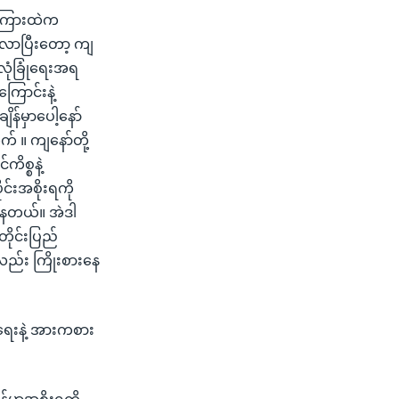
စီးကြားထဲက
းလာပြီးတော့ ကျ
လုံခြုံရေးအရ
ြောင်းနဲ့
န်မှာပေါ့နော်
က် ။ ကျနော်တို့
ိစ္စနဲ့
င်းအစိုးရကို
နေတယ်။ အဲဒါ
တိုင်းပြည်
လည်း ကြိုးစားနေ
ရေးနဲ့ အားကစား