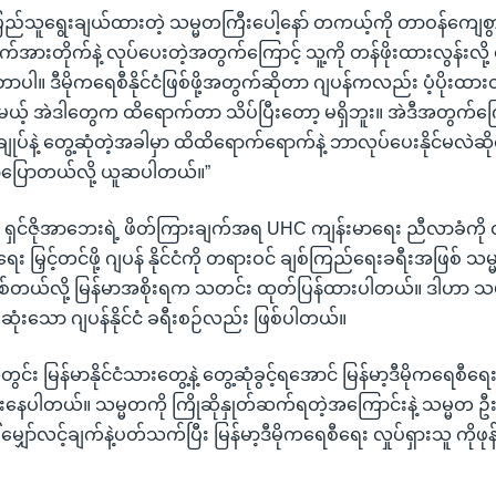
ည်သူရွေးချယ်ထားတဲ့ သမ္မတကြီးပေါ့နော် တကယ့်ကို တာဝန်ကျေစွာန
ုက်အားတိုက်နဲ့ လုပ်ပေးတဲ့အတွက်ကြောင့် သူ့ကို တန်ဖိုးထားလွန်းလို့
တာပါ။ ဒီမိုကရေစီနိုင်ငံဖြစ်ဖို့အတွက်ဆိုတာ ဂျပန်ကလည်း ပံ့ပိုးထား
့် အဲဒါတွေက ထိရောက်တာ သိပ်ပြီးတော့ မရှိဘူး။ အဲဒီအတွက်ကြေ
ချုပ်နဲ့ တွေ့ဆုံတဲ့အခါမှာ ထိထိရောက်ရောက်နဲ့ ဘာလုပ်ပေးနိုင်မလဲဆို
့ လာပြောတယ်လို့ ယူဆပါတယ်။”
ပ် ရှင်ဇိုအာဘေးရဲ့ ဖိတ်ကြားချက်အရ UHC ကျန်းမာရေး ညီလာခံကို တ
ံရေး မြှင့်တင်ဖို့ ဂျပန် နိုင်ငံကို တရားဝင် ချစ်ကြည်ရေးခရီးအဖြစ် 
တယ်လို့ မြန်မာအစိုးရက သတင်း ထုတ်ပြန်ထားပါတယ်။ ဒါဟာ သမ
ုံးသော ဂျပန်နိုင်ငံ ခရီးစဉ်လည်း ဖြစ်ပါတယ်။
်း မြန်မာနိုင်ငံသားတွေ့နဲ့ တွေ့ဆုံခွင့်ရအောင် မြန်မာ့ဒီမိုကရေစီရေ
နေပါတယ်။ သမ္မတကို ကြိုဆိုနှုတ်ဆက်ရတဲ့အကြောင်းနဲ့ သမ္မတ ဦး
 မျှော်လင့်ချက်နဲ့ပတ်သက်ပြီး မြန်မာ့ဒီမိုကရေစီရေး လှုပ်ရှားသူ ကိုဖုန