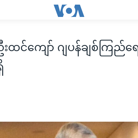
းထင်ကျော် ဂျပန်ချစ်ကြည်ရေ
ိ