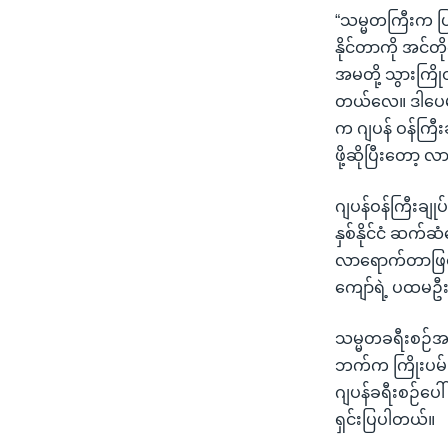
“သမ္မတကြီးက ပြ
နိုင်တာကို အင်တိ
အမတို့ သွားကြို
တယ်လေ။ ဒါပေမယ
က ဂျပန် ဝန်ကြီး
ဖို့ဆိုပြီးတော
ဂျပန်ဝန်ကြီးချု
နှစ်နိုင်ငံ ဆက်ဆ
လာရောက်တာဖြစ်
ကျော်ရဲ့ ပထမဦးဆ
သမ္မတခရီးစဉ်အတွင
ဘက်က ကြိုးပမ်း
ဂျပန်ခရီးစဉ်ပေါ်
ရှင်းပြပါတယ်။