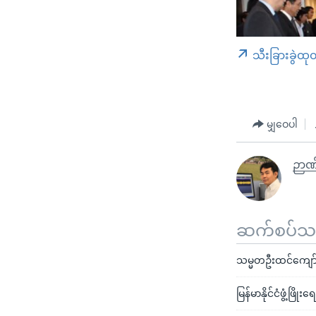
သီးခြားခွဲထု
မျှဝေပါ
ဉာဏ
ဆက်စပ်သတင
သမ္မတဦးထင်ကျော်
မြန်မာနိုင်ငံဖွံ့ဖြ