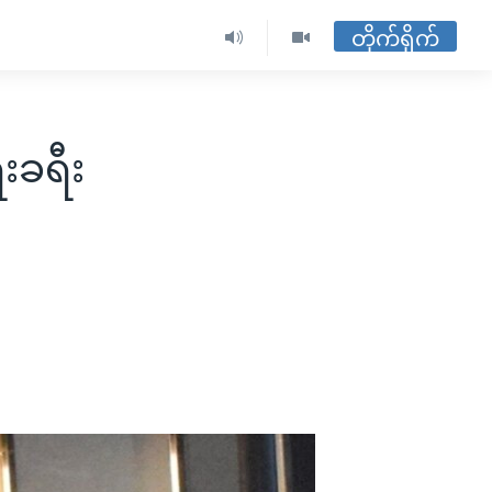
တိုက်ရိုက်
းခရီး