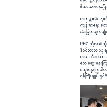
ရခိုင်ပြည်နယ်အ
ဖိအားပေးနေချိန
တကမ္ဘာလုံး လူတိ
ကျန်းမာရေး စောင့
ဆုံးဖြတ်ချက်မျို
UHC ညီလာခံကို အ
ဒီဇင်ဘာလ ၁၃ ရက
တယ်။ ဒီဇင်ဘာ ၁
တွေ ဆွေးနွေးကြ
ဆွေးနွေးကြပါတယ်
ဝန်ကြီးချုပ် ရှင