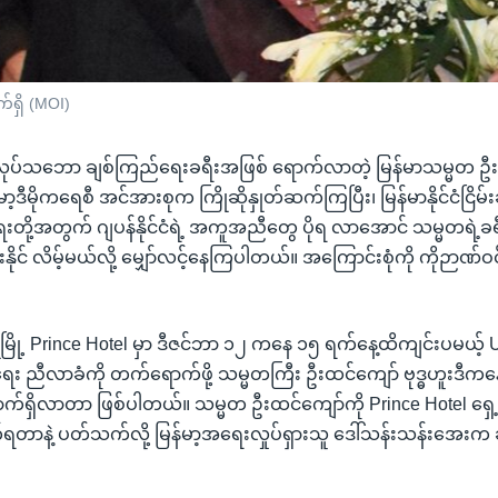
်ရှိ (MOI)
ု အလုပ်သဘော ချစ်ကြည်ရေးခရီးအဖြစ် ရောက်လာတဲ့ မြန်မာသမ္မတ ဦး
ာ့ဒီမိုကရေစီ အင်အားစုက ကြိုဆိုနှုတ်ဆက်ကြပြီး၊ မြန်မာနိုင်ငံငြိမ်းချ
်ရေးတို့အတွက် ဂျပန်နိုင်ငံရဲ့ အကူအညီတွေ ပိုရ လာအောင် သမ္မတရဲ့ခ
ုင် လိမ့်မယ်လို့ မျှော်လင့်နေကြပါတယ်။ အကြောင်းစုံကို ကိုဉာဏ်
ကျိုမြို့ Prince Hotel မှာ ဒီဇင်ဘာ ၁၂ ကနေ ၁၅ ရက်နေ့ထိကျင်းပမယ့်
ေး ညီလာခံကို တက်ရောက်ဖို့ သမ္မတကြီး ဦးထင်ကျော် ဗုဒ္ဓဟူးဒီကနေ့မှ
 ရောက်ရှိလာတာ ဖြစ်ပါတယ်။ သမ္မတ ဦးထင်ကျော်ကို Prince Hotel ရ
်ရတာနဲ့ ပတ်သက်လို့ မြန်မာ့အရေးလှုပ်ရှားသူ ဒေါ်သန်းသန်းအေးက ခ