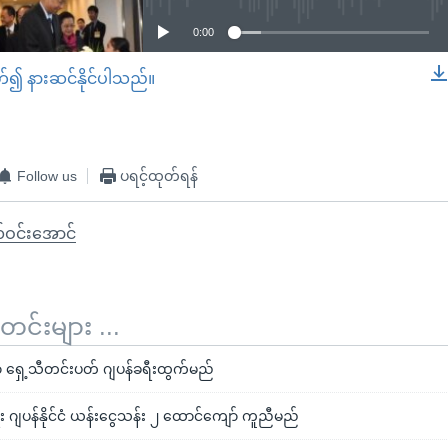
0:00
တ်၍ နားဆင်နိုင်ပါသည်။
EMBED
Follow us
ပရင့်ထုတ်ရန်
်ဝင်းအောင်
်းများ ...
 ရှေ့သီတင်းပတ် ဂျပန်ခရီးထွက်မည်
ိုးရေး ဂျပန်နိုင်ငံ ယန်းငွေသန်း ၂ ထောင်ကျော် ကူညီမည်