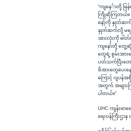
“ကျနေ်ာတို့ မြန်
ကြိုဆိုကြတယ်။ 
နော့်ကို နှုတ်
နှုတ်ဆက်လို့ မရ
အားလုံးကို ဓါတ်
ကျနော်တို့ တွေ့ဆ
တွေရဲ့ စွမ်းအားတ
ပတ်သက်ပြီးတော့ 
ဖိအားတွေပေးနေတ
ကြောင့် ဂျပန်အစိ
အတွက် အများကြီ
ပါတယ်။”
UHC ကျန်းမာရေ
ရေးဝန်ကြီးဌာန 