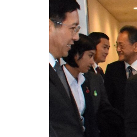
သုတပဒေသာ အင်္ဂလိပ်စာ
အ
ညွန်း
စာမျက်နှာ
သို့
ကျော်
ကြည့်
ရန်
ရှာဖွေ
ရန်
နေရာ
သို့
ကျော်
ရန်