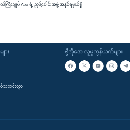
န်ကြီးချုပ် Abe ရဲ့ ညွန့်ပေါင်းအဖွဲ့ အနိုင်ရဖွယ်ရှိ
ုများ
ဗွီအိုအေ လူမှုကွန်ယက်များ
းလ်သတင်းလွှာ