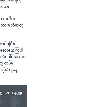
်မာအစိုးရကို
ပါတယ်။
သားတိုင်း
င်သွားမလဲဆိုတဲ့
်ခဲ့ပြီး၊
 ဆွေးနွေးကြပါ
ငံ့ခေါင်းဆောင်
ွေ ထပ်မံ
်နဲ့ ဂျပန်
D
SHARE