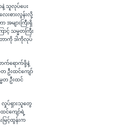
ဲ့ သူလုပ်ပေး
 လေးစားလွန်းလို့
တာ အများကြီးရှိ
ာင့် သမ္မတကြီး
တာကို ဒါကိုလုပ်
က်ရောက်ဖို့နဲ့
သမ္မတ ဦးထင်ကျော်
္မတ ဦးထင်
း လှုပ်ရှားသူတွေ
ထင်ကျော်ရဲ့
်းမြင့်ထွန်းက