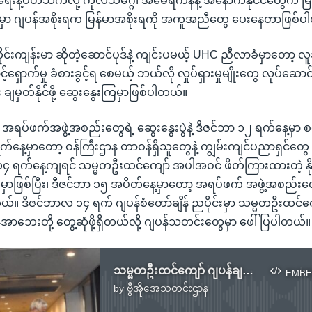
ရေးနဲ့ပတ်သက်လို့ ကုလသမဂ္ဂ၊ အမေရိကန်နဲ့ အနောက်နိုင်ငံတွေက မြန
်မှာ ဂျပန်အစိုးရက မြန်မာအစိုးရကို အကူအညီတွေ ပေးနေတာဖြစ်
ုင်းကျန်းမာ ဆိုတဲ့ဆောင်ပုဒ်နဲ့ ကျင်းပမယ့် UHC ညီလာခံမှာတော့ လူ
်ရှောက်မှု ခံစားခွင့်ရ စေမယ့် ဘယ်လို လှုပ်ရှားမှုမျိုးတွေ လုပ်ဆော
း ချမှတ်နိုင်ဖို့ ဆွေးနွေးကြမှာဖြစ်ပါတယ်။
ရပ်ဖက်အဖွဲ့အစည်းတွေရဲ့ ဆွေးနွေးပွဲနဲ့ ဒီဇင်ဘာ ၁၂ ရက်နေ့မှာ စတင
်နေ့မှာတော့ ဝန်ကြီးဌာန တာဝန်ရှိသူတွေနဲ့ ကျွမ်းကျင်ပညာရှင်တွေ
၄ ရက်နေ့ကျရင် သမ္မတဦးထင်ကျော် အပါအဝင် ဖိတ်ကြားထားတဲ့ နိုင်
မှာဖြစ်ပြီး၊ ဒီဇင်ဘာ ၁၅ အပိတ်နေ့မှာတော့ အရပ်ဖက် အဖွဲ့အစည်းတ
။ ဒီဇင်ဘာလ ၁၄ ရက် ဂျပန်စံတော်ချိန် ညပိုင်းမှာ သမ္မတဦးထင်ကျော
်ဇိုအာဘေးတို့ တွေ့ဆုံဖို့ရှိတယ်လို့ ဂျပန်သတင်းတွေမှာ ဖေါ်ပြပါတယ်။
သမ္မတဦးထင်ကျော် ဂျပန်ချစ်ကြည်ရေးခရီး ရောက်ရှိ
EMBE
by
ဗွီအိုအေသတင်းဌာန
No media source currently available