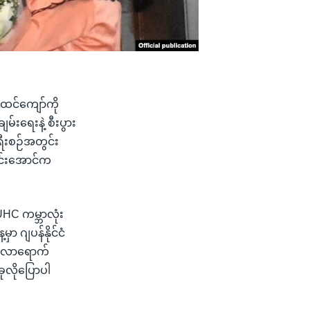
ထင်ကျော်ကို
မ်းရေးနဲ့ စီးပွား
ရီးစဉ်အတွင်း
ဝင်းအောင်က
 UHC ကမ္ဘာလုံး
ာ ဂျပန်နိုင်ငံ
ှေ့လာရောက်
ုလိုပြောပါ