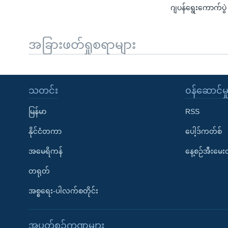
ဂျပန်ရွေးကောက်ပွဲ ဝ
အခြားဖတ်ရှုစရာများ
သတင်း
၀န်ဆောင်မှ
မြန်မာ
RSS
နိုင်ငံတကာ
ပေါ့ဒ်ကတ်စ်
အမေရိကန်
နေ့စဉ်အီးမေ
တရုတ်
အစ္စရေး-ပါလက်စတိုင်း
အပတ်စဉ်ကဏ္ဍများ