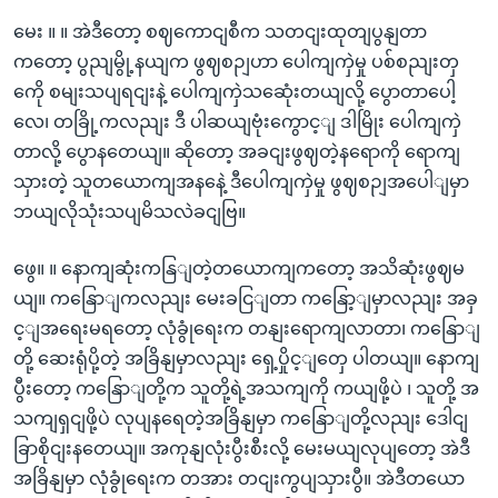
မေး ။ ။ အဲဒီတော့ စဈကောငျစီက သတငျးထုတျပွနျတာ
ကတော့ ပွညျမွို့နယျက ဖွဈစဉျဟာ ပေါကျကှဲမှု ပစ်စညျးတှ
ကေို စမျးသပျရငျးနဲ့ ပေါကျကှဲသဆေုံးတယျလို့ ပွောတာပေါ့
လေ၊ တခြို့ကလညျး ဒီ ပါဆယျဗုံးကွောင့ျ ဒါမြိုး ပေါကျကှဲ
တာလို့ ပွောနတေယျ။ ဆိုတော့ အခငျးဖွဈတဲ့နရောကို ရောကျ
သှားတဲ့ သူတယောကျအနနေဲ့ ဒီပေါကျကှဲမှု ဖွဈစဉျအပေါျမှာ
ဘယျလိုသုံးသပျမိသလဲခငျဗြ။
ဖွေ။ ။ နောကျဆုံးကနြျတဲ့တယောကျကတော့ အသိဆုံးဖွဈမ
ယျ။ ကနြောျကလညျး မေးခငြျတာ ကနြော့ျမှာလညျး အခှ
င့ျအရေးမရတော့ လုံခွုံရေးက တနျးရောကျလာတာ၊ ကနြောျ
တို့ ဆေးရုံပို့တဲ့ အခြိနျမှာလညျး ရှေ့ပှိုင့ျတှေ ပါတယျ။ နောကျ
ပွီးတော့ ကနြောျတို့က သူတို့ရဲ့အသကျကို ကယျဖို့ပဲ ၊ သူတို့ အ
သကျရှငျဖို့ပဲ လုပျနရေတဲ့အခြိနျမှာ ကနြောျတို့လညျး ဒေါငျ
ခြာစိုငျးနတေယျ။ အကုနျလုံးပွီးစီးလို့ မေးမယျလုပျတော့ အဲဒီ
အခြိနျမှာ လုံခွုံရေးက တအား တငျးကွပျသှားပွီ။ အဲဒီတယော