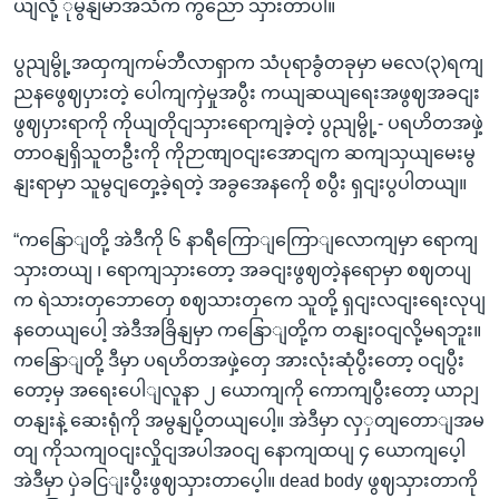
ယျလို့ ုမွနျမာအသံက ကွညော သှားတာပါ။
ပွညျမွို့အထှကျကမ်ဘီလာရှာက သံပုရာခွံတခုမှာ မလေ(၃)ရကျ
ညနဖွေဈပှားတဲ့ ပေါကျကှဲမှုအပွီး ကယျဆယျရေးအဖွဈအခငျး
ဖွဈပှားရာကို ကိုယျတိုငျသှားရောကျခဲ့တဲ့ ပွညျမွို့- ပရဟိတအဖှဲ့
တာဝနျရှိသူတဦးကို ကိုဉာဏျဝငျးအောငျက ဆကျသှယျမေးမွ
နျးရာမှာ သူမွငျတှေ့ခဲ့ရတဲ့ အခွအေနကေို စပွီး ရှငျးပွပါတယျ။
“ကနြောျတို့ အဲဒီကို ၆ နာရီကြောျကြောျလောကျမှာ ရောကျ
သှားတယျ ၊ ရောကျသှားတော့ အခငျးဖွဈတဲ့နရောမှာ စဈတပျ
က ရဲသားတှဘောတှေ စဈသားတှကေ သူတို့ ရှငျးလငျးရေးလုပျ
နတေယျပေါ့ အဲဒီအခြိနျမှာ ကနြောျတို့က တနျးဝငျလို့မရဘူး။
ကနြောျတို့ ဒီမှာ ပရဟိတအဖှဲ့တှေ အားလုံးဆုံပွီးတော့ ဝငျပွီး
တော့မှ အရေးပေါျလူနာ ၂ ယောကျကို ကောကျပွီးတော့ ယာဉျ
တနျးနဲ့ ဆေးရုံကို အမွနျပို့တယျပေါ့။ အဲဒီမှာ လှှတျတောျအမ
တျ ကိုသကျဝငျးလှိုငျအပါအဝငျ နောကျထပျ ၄ ယောကျပေ့ါ
အဲဒီမှာ ပှဲခငြျးပွီးဖွဈသှားတာပေ့ါ။ dead body ဖွဈသှားတာကို