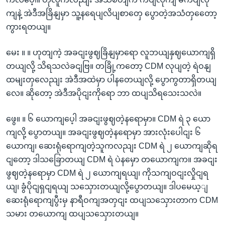
ကျနဲ့ အဲဒီအခြိနျမှာ သူ့နရေပျလိပျစာတှေ ပွောတဲ့အသံတှတေော့
ကွားရတယျ။
မေး ။ ။ ဟုတျကဲ့ အခငျးဖွဈခြိနျမှာရော လူဘယျနှဈယောကျရှိ
တယျလို့ သိရသလဲခငျဗြ။ တခြို့ကတော့ CDM လုပျတဲ့ ရဲဝနျ
ထမျးတှလေညျး အဲဒီအထဲမှာ ပါနတေယျလို့ ပွောကွတာရှိတယျ
လေ။ ဆိုတော့ အဲဒီအပိုငျးကိုရော ဘာ ထပျသိရသေးသလဲ။
ဖွေ။ ။ ၆ ယောကျပေ့ါ အခငျးဖွဈတဲ့နရောမှာ။ CDM ရဲ ၃ ယော
ကျလို့ ပွောတယျ။ အခငျးဖွဈတဲ့နရောမှာ အားလုံးပေါငျး ၆
ယောကျ၊ ဆေးရုံရောကျတဲ့သူကလညျး CDM ရဲ ၂ ယောကျဆိုရ
ငျတော့ ဒါသခြောတယျ CDM ရဲ ပဲနမှော တယောကျက။ အခငျး
ဖွဈတဲ့နရောမှာ CDM ရဲ ၂ ယောကျရယျ၊ ကိုသကျဝငျးလှိုငျရ
ယျ၊ ခွံပိုငျရှငျရယျ သသှေားတယျလို့ပွောတယျ။ ဒါပမေယ့ျ
ဆေးရုံရောကျပွီးမှ နာရီဝကျအတှငျး ထပျသသှေားတာက CDM
သမား တယောကျ ထပျသသှေားတယျ။