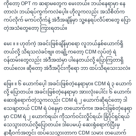
ကိုတော့ OPT က ဆရာမတွေက မေးတယ်။ ဘယ်နေရာမှာ နေ
တာလဲ၊ ဘယ်ရပ်ကွက်ကလဲပေ့ါ။ ဟိုလူကလည်း အသိစိတ်က
ကပ်လိုက် မကပ်လိုက်နဲ့ အဲဒီအချိန်မှာ သူ့နေရပ်လိပ်စာတွေ ပြော
တဲ့အသံတွေတော့ ကြားရတယ်။
မေး ။ ။ ဟုတ်ကဲ့ အခင်းဖြစ်ချိန်မှာရော လူဘယ်နှစ်ယောက်ရှိ
တယ်လို့ သိရသလဲခင်ဗျ။ တချို့ကတော့ CDM လုပ်တဲ့ ရဲ
ဝန်ထမ်းတွေလည်း အဲဒီအထဲမှာ ပါနေတယ်လို့ ပြောကြတာရှိ
တယ်လေ။ ဆိုတော့ အဲဒီအပိုင်းကိုရော ဘာ ထပ်သိရသေးသလဲ။
ဖြေ။ ။ ၆ ယောက်ပေ့ါ အခင်းဖြစ်တဲ့နေရာမှာ။ CDM ရဲ ၃ ယောက်
လို့ ပြောတယ်။ အခင်းဖြစ်တဲ့နေရာမှာ အားလုံးပေါင်း ၆ ယောက်၊
ဆေးရုံရောက်တဲ့သူကလည်း CDM ရဲ ၂ ယောက်ဆိုရင်တော့ ဒါ
သေချာတယ် CDM ရဲ ပဲနေမှာ တယောက်က။ အခင်းဖြစ်တဲ့နေရာ
မှာ CDM ရဲ ၂ ယောက်ရယ်၊ ကိုသက်ဝင်းလှိုင်ရယ်၊ ခြံပိုင်ရှင်ရယ်
သေသွားတယ်လို့ပြောတယ်။ ဒါပေမယ့် ဆေးရုံရောက်ပြီးမှ
နာရီဝက်အတွင်း ထပ်သေသွားတာက CDM သမား တယောက်