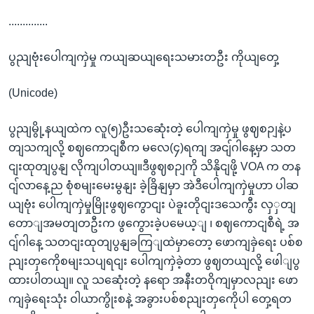
..............
ပွညျဗုံးပေါကျကှဲမှု ကယျဆယျရေးသမားတဦး ကိုယျတှေ့
(Unicode)
ပွညျမွို့နယျထဲက လူ(၅)ဦးသဆေုံးတဲ့ ပေါကျကှဲမှု ဖွဈစဉျနဲ့ပ
တျသကျလို့ စဈကောငျစီက မလေ(၄)ရကျ အငျ်ဂါနေ့မှာ သတ
ငျးထုတျပွနျ လိုကျပါတယျ။ဒီဖွဈစဉျကို သိနိုငျဖို့ VOA က တန
ငျ်လာနေ့ည စုံစမျးမေးမွနျး ခဲ့ခြိနျမှာ အဲဒီပေါကျကှဲမှုဟာ ပါဆ
ယျဗုံး ပေါကျကှဲမှုမြိုးဖွဈကွောငျး ပဲခူးတိုငျးဒသေကွီး လှှတျ
တောျအမတျတဦးက ဖွကွေားခဲ့ပမေယ့ျ ၊ စဈကောငျစီရဲ့ အ
ငျ်ဂါနေ့ သတငျးထုတျပွနျခကြျထဲမှာတော့ ဖောကျခှဲရေး ပစ်စ
ညျးတှကေိုစမျးသပျရငျး ပေါကျကှဲခဲ့တာ ဖွဈတယျလို့ ဖေါျပွ
ထားပါတယျ။ လူ သဆေုံးတဲ့ နရော အနီးတဝိုကျမှာလညျး ဖော
ကျခှဲရေးသုံး ဝါယာကွိုးစနဲ့ အခွားပစ်စညျးတှကေိုပါ တှေ့ရတ