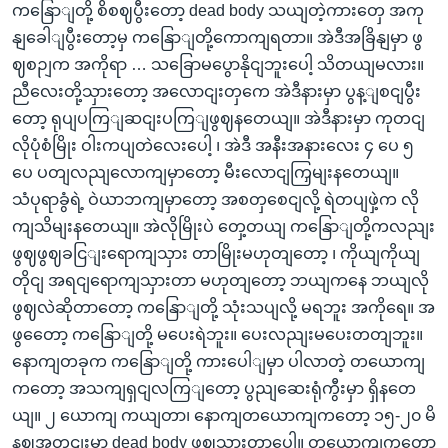
ကနြောျတို့ စိစဈပွီးတော့ dead body သယျတဲ့ကားတှေ အကု
နျခေါျပွီးတော့မှ ကနြောျတို့ကောကျရတာ။ အဲဒီအခြိနျမှာ ဖွ
ဈစဉျက အကိုရာ … သခြောမပွောနိုငျဘူးပေါ့ သိတယျမလား။
ညီလေးတို့သှားတော့ အလောငျးတှကေ အဲဒီနားမှာ ပွန့ျစငျပွီး
တော့ ရုပျပကြျဆငျးပကြျဖွဈနတေယျ။ အဲဒီနားမှာ ကုတငျ
လိုပုံစံမြိုး ဝါးကပျတဲလေးပေါ့ ၊ အဲဒီ အနီးအနားလေး ၄ ပေ ၅
ပေ ပတျလညျလောကျမှာတော့ မီးလောငျကြှမျးနတေယျ။
သံပုရာခွံရဲ့ ဝဲယာဘကျမှာတော့ အစတှစေငျလို့ ရဲတပျဖှဲ့က လို
ကျသိမျးနတေယျ။ အဲလိုမြိုးပဲ တှေ့တယျ ကနြောျတို့ကလညျး
ဖွဈဖွဈခငြျးရောကျသှား တာမြိုးမဟုတျတော့ ၊ ကိုယျကိုယျ
တိုငျ အရငျရောကျသှားတာ မဟုတျတော့ ဘယျကနေ ဘယျလို
ဖွဈလဲဆိုတာတော့ ကနြောျတို့ သုံးသပျလို့ မရဘူး အကိုရေ။ အ
ဖွတေော့ ကနြောျတို့ မပေးရဲဘူး။ ပေးလညျးမပေးတတျဘူး။
နောကျတခုက ကနြောျတို့ ကားပေါျမှာ ပါလာတဲ့ တယောကျ
ကတော့ အသကျရှငျလကြျတော့ ပွညျဆေးရုံကွီးမှာ ရှိနတေ
ယျ။ ၂ ယောကျ ကယျတာ၊ နောကျတယောကျကတော့ ၁၅-၂၀ မိ
နဈအတှငျးမှာ dead body ဖွဈသှားတာပေါ့။ တယောကျကတော့