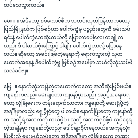
ထပ်သေသွားတယ်။
မေး ။ ။ အဲဒီတော့ စစ်ကောင်စီက သတင်းထုတ်ပြန်တာကတော့
ပြည်မြို့နယ်က ဖြစ်စဉ်ဟာ ပေါက်ကွဲမှု ပစ္စည်းတွေကို စမ်းသပ်
ရင်းနဲ့ ပေါက်ကွဲသေဆုံးတယ်လို့ ပြောတာပေါ့လေ၊ တချို့က
လည်း ဒီ ပါဆယ်ဗုံးကြောင့် ဒါမျိုး ပေါက်ကွဲတာလို့ ပြောနေ
တယ်။ ဆိုတော့ အခင်းဖြစ်တဲ့နေရာကို ရောက်သွားတဲ့ သူတ
ယောက်အနေနဲ့ ဒီပေါက်ကွဲမှု ဖြစ်စဉ်အပေါ်မှာ ဘယ်လိုသုံးသပ်မိ
သလဲခင်ဗျ။
ဖြေ။ ။ နောက်ဆုံးကျန်တဲ့တယောက်ကတော့ အသိဆုံးဖြစ်မယ်။
ကျနော်ကလည်း မေးချင်တာ ကျနော့်မှာလည်း အခွင့်အရေးမရ
တော့ လုံခြုံရေးက တန်းရောက်လာတာ၊ ကျနော်တို့ ဆေးရုံပို့တဲ့
အချိန်မှာလည်း ရှေ့ပွိုင့်တွေ ပါတယ်။ နောက်ပြီးတော့ ကျနော်တို့
က သူတို့ရဲ့အသက်ကို ကယ်ဖို့ပဲ ၊ သူတို့ အသက်ရှင်ဖို့ပဲ လုပ်နေရ
တဲ့အချိန်မှာ ကျနော်တို့လည်း ဒေါင်ချာစိုင်းနေတယ်။ အကုန်လုံး
ပြီးစီးလို့ မေးမယ်လုပ်တော့ အဲဒီအချိန်မှာ လုံခြုံရေးက တအား