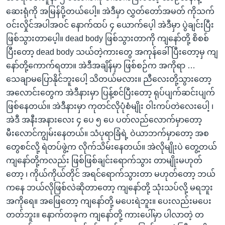
ဆေးရုံကို အမြန်ပို့တယ်ပေါ့။ အဲဒီမှာ လွှတ်တော်အမတ် ကိုသက်
ဝင်းလှိုင်အပါအဝင် နောက်ထပ် ၄ ယောက်ပေ့ါ အဲဒီမှာ ပွဲချင်းပြီး
ဖြစ်သွားတာပေ့ါ။ dead body ဖြစ်သွားတာကို ကျနော်တို့ စိစစ်
ပြီးတော့ dead body သယ်တဲ့ကားတွေ အကုန်ခေါ်ပြီးတော့မှ ကျ
နော်တို့ကောက်ရတာ။ အဲဒီအချိန်မှာ ဖြစ်စဉ်က အကိုရာ …
သေချာမပြောနိုင်ဘူးပေါ့ သိတယ်မလား။ ညီလေးတို့သွားတော့
အလောင်းတွေက အဲဒီနားမှာ ပြန့်စင်ပြီးတော့ ရုပ်ပျက်ဆင်းပျက်
ဖြစ်နေတယ်။ အဲဒီနားမှာ ကုတင်လိုပုံစံမျိုး ဝါးကပ်တဲလေးပေါ့ ၊
အဲဒီ အနီးအနားလေး ၄ ပေ ၅ ပေ ပတ်လည်လောက်မှာတော့
မီးလောင်ကျွမ်းနေတယ်။ သံပုရာခြံရဲ့ ဝဲယာဘက်မှာတော့ အစ
တွေစင်လို့ ရဲတပ်ဖွဲ့က လိုက်သိမ်းနေတယ်။ အဲလိုမျိုးပဲ တွေ့တယ်
ကျနော်တို့ကလည်း ဖြစ်ဖြစ်ချင်းရောက်သွား တာမျိုးမဟုတ်
တော့ ၊ ကိုယ်ကိုယ်တိုင် အရင်ရောက်သွားတာ မဟုတ်တော့ ဘယ်
ကနေ ဘယ်လိုဖြစ်လဲဆိုတာတော့ ကျနော်တို့ သုံးသပ်လို့ မရဘူး
အကိုရေ။ အဖြေတော့ ကျနော်တို့ မပေးရဲဘူး။ ပေးလည်းမပေး
တတ်ဘူး။ နောက်တခုက ကျနော်တို့ ကားပေါ်မှာ ပါလာတဲ့ တ