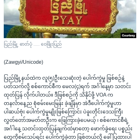
အ
သုတပဒေသာ အင်္ဂလိပ်စာ
ညွန်း
Learning English
စာမျက်နှာ
သို့
ဗွီအိုအေ လူမှုကွန်ယက်များ
ကျော်
ကြည့်
ပြည်မြို့ ဓာတ်ပုံ ..... ဝေဖြိုးပြည်
ရန်
ဘာသာစကားများ
ရှာဖွေ
(Zawgyi/Unicode)
ရန်
နေရာ
ပြည်မြို့နယ်ထဲက လူ(၅)ဦးသေဆုံးတဲ့ ပေါက်ကွဲမှု ဖြစ်စဉ်နဲ့
သို့
ပတ်သက်လို့ စစ်ကောင်စီက မေလ(၄)ရက် အင်္ဂါနေ့မှာ သတင်း
ကျော်
ထုတ်ပြန် လိုက်ပါတယ်။ ဒီဖြစ်စဉ်ကို သိနိုင်ဖို့ VOA က
ရန်
တနင်္လာနေ့ည စုံစမ်းမေးမြန်း ခဲ့ချိန်မှာ အဲဒီပေါက်ကွဲမှုဟာ
ပါဆယ်ဗုံး ပေါက်ကွဲမှုမျိုးဖြစ်ကြောင်း ပဲခူးတိုင်းဒေသကြီး
လွှတ်တော်အမတ်တဦးက ဖြေကြားခဲ့ပေမယ့် ၊ စစ်ကောင်စီရဲ့
အင်္ဂါနေ့ သတင်းထုတ်ပြန်ချက်ထဲမှာတော့ ဖောက်ခွဲရေး ပစ္စည်း
တွေကိုစမ်းသပ်ရင်း ပေါက်ကွဲခဲ့တာ ဖြစ်တယ်လို့ ဖေါ်ပြထားပါ