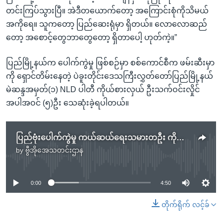
တင်းကြပ်သွားပြီ။ အဲဒီတယောက်တော့ အကြောင်းစုံကိုသိမယ်
အကိုရေ။ သူကတော့ ပြည်ဆေးရုံမှာ ရှိတယ်။ လောလောဆည်
တော့ အစောင့်တွေဘာတွေတော့ ရှိတာပေါ့ ဟုတ်ကဲ့။”
ပြည်မြို့နယ်က ပေါက်ကွဲမှု ဖြစ်စဉ်မှာ စစ်ကောင်စီက ဖမ်းဆီးမှာ
ကို ရှောင်တိမ်းနေတဲ့ ပဲခူးတိုင်းဒေသကြီးလွှတ်တော်ပြည်မြို့နယ်
မဲဆန္ဒအမှတ်(၁) NLD ပါတီ ကိုယ်စားလှယ် ဦးသက်ဝင်းလှိုင်
အပါအဝင် (၅)ဦး သေဆုံးခဲ့ရပါတယ်။
ပြည်ဗုံးပေါက်ကွဲမှု ကယ်ဆယ်ရေးသမားတဦး ကိုယ်တွေ့
by
ဗွီအိုအေသတင်းဌာန
No media source currently available
0:00
4:50
တိုက်ရိုက် လင့်ခ်