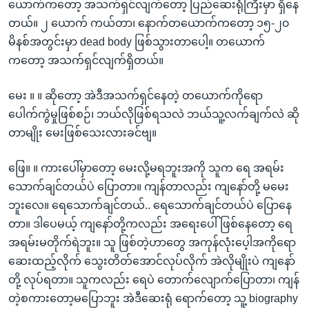
ယောက်ကတော့ အသက်ရှင်လျက်တော့ ပြည်ဆေးရုံကြီးမှာ ရှိနေ
တယ်။ ၂ ယောက် ကယ်တာ၊ နောက်တယောက်ကတော့ ၁၅-၂၀
မိနစ်အတွင်းမှာ dead body ဖြစ်သွားတာပေါ့။ တယောက်
ကတော့ အသက်ရှင်လျက်ရှိတယ်။
မေး ။ ။ ဆိုတော့ အဲဒီအသက်ရှင်နေတဲ့ တယောက်ကိုရော
ပေါက်ကွဲမှုဖြစ်စဉ်၊ ဘယ်လိုဖြစ်ရသလဲ ဘယ်သူ့လက်ချက်လဲ ဆို
တာမျိုး မေးဖြစ်သေးလားခင်ဗျ။
ဖြေ။ ။ ကားပေါ်မှာတော့ မေးလို့မရဘူးအကို သူက ရေ အရမ်း
သောက်ချင်တယ်ပဲ ပြောတာ။ ကျန်တာလည်း ကျနော်တို့ မမေး
ဘူးလေ။ ရေသောက်ချင်တယ်.. ရေသောက်ချင်တယ်ပဲ ပြောနေ
တာ။ ဒါပေမယ့် ကျနော်တို့ကလည်း အရေးပေါ်ဖြစ်နေတော့ ရေ
အရမ်းမတိုက်ရဲဘူး။ သူ ဖြစ်တဲ့ဟာတွေ အကုန်လုံးပေ့ါအကိုရော
ဆေးထည့်လိုက် သွေးတိတ်အောင်လုပ်လိုက် အဲလိုမျိုးပဲ ကျနော်
တို့ လုပ်ရတာ။ သူကလည်း ရေပဲ တောက်လျောက်ပြောတာ၊ ကျန်
တဲ့စကားတော့မပြောဘူး အဲဒီဆေးရုံ ရောက်တော့ သူ့ biography