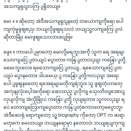
အသကျရှငျလကြျရှိတယျ။
မေး ။ ။ ဆိုတော့ အဲဒီအသကျရှငျနတေဲ့ တယောကျကိုရော ပေါ
ကျကှဲမှုဖွဈစဉျ၊ ဘယျလိုဖွဈရသလဲ ဘယျသူ့လကျခကြျလဲ
ဆိုတာမြိုး မေးဖွဈသေးလားခငျဗြ။
ဖွေ။ ။ ကားပေါျမှာတော့ မေးလို့မရဘူးအကို သူက ရေ အရမျး
သောကျခငြျတယျပဲ ပွောတာ။ ကနြျတာလညျး ကနြောျတို့
မမေးဘူးလေ။ ရသေောကျခငြျတယျ.. ရသေောကျခငြျတ
ယျပဲ ပွောနတော။ ဒါပမေယ့ျ ကနြောျတို့ကလညျး အရေး
ပေါျဖွဈနတေော့ ရအေရမျးမတိုကျရဲဘူး။ သူ ဖွဈတဲ့ဟာတှေ
အကုနျလုံးပေ့ါအကိုရော ဆေးထည့ျလိုကျ သှေးတိတျအောငျ
လုပျလိုကျ အဲလိုမြိုးပဲ ကနြောျတို့ လုပျရတာ။ သူကလညျး ရ
ပေဲ တောကျလြောကျပွောတာ၊ ကနြျတဲ့စကားတော့မပွောဘူး
အဲဒီဆေးရုံ ရောကျတော့ သူ့ biography ကိုတော့ OPT က ဆရာ
မတှကေ မေးတယျ။ ဘယျနရောမှာ နတောလဲ၊ ဘယျရပျကှကျ
ကလဲပေ့ါ။ ဟိုလူကလညျး အသိစိတျက ကပျလိုကျ မကပျလို