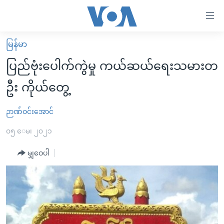
သုံး
ရ
လွယ်ကူ
မြန်မာ
မူလစာမျက်နှာ
စေ
ပြည်ဗုံးပေါက်ကွဲမှု ကယ်ဆယ်ရေးသမားတ
မြန်မာ
သည့်
ဦး ကိုယ်တွေ့
ကမ္ဘာ့သတင်းများ
Link
ဗွီဒီယို
နိုင်ငံတကာ
ဉာဏ်ဝင်းအောင်
များ
သတင်းလွတ်လပ်ခွင့်
အမေရိကန်
၀၅ ေမ၊ ၂၀၂၁
ပင်မ
ရပ်ဝန်းတခု လမ်းတခု အလွန်
တရုတ်
အကြောင်းအရာ
မျှဝေပါ
သို့
အင်္ဂလိပ်စာလေ့လာမယ်
အစ္စရေး-ပါလက်စတိုင်း
ကျော်
အပတ်စဉ်ကဏ္ဍများ
အမေရိကန်သုံးအီဒီယံ
ကြည့်
ရေဒီယိုနှင့်ရုပ်သံ အချက်အလက်များ
မကြေးမုံရဲ့ အင်္ဂလိပ်စာ
ရေဒီယို
ရန်
ပင်မ
ရေဒီယို/တီဗွီအစီအစဉ်
ရုပ်ရှင်ထဲက အင်္ဂလိပ်စာ
တီဗွီ