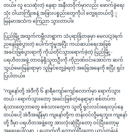
တယ်။ လူ သေဆုံးတဲ့ နေရာ အနီးတဝိုက်မှာလည်း ဖောက်ခွဲရေး
သုံး ဝါယာကြိုးစနဲ့ အခြားပစ္စည်းတွေကိုပါ တွေ့ရတယ်လို့ ု
မြန်မာအသံက ကြေညာ သွားတာပါ။
ပြည်မြို့အထွက်ကမ္ဘီလာရွာက သံပုရာခြံတခုမှာ မေလ(၃)ရက်
ညနေဖြစ်ပွားတဲ့ ပေါက်ကွဲမှုအပြီး ကယ်ဆယ်ရေးအဖြစ်
အခင်းဖြစ်ပွားရာကို ကိုယ်တိုင်သွားရောက်ခဲ့တဲ့ ပြည်မြို့-
ပရဟိတအဖွဲ့ တာဝန်ရှိသူတဦးကို ကိုဉာဏ်ဝင်းအောင်က ဆက်
သွယ်မေးမြန်းရာမှာ သူမြင်တွေ့ခဲ့ရတဲ့ အခြေအနေကို စပြီး ရှင်း
ပြပါတယ်။
“ကျနော်တို့ အဲဒီကို ၆ နာရီကျော်ကျော်လောက်မှာ ရောက်သွား
တယ် ၊ ရောက်သွားတော့ အခင်းဖြစ်တဲ့နေရာမှာ စစ်တပ်က
ရဲသားတွေဘာတွေ စစ်သားတွေက သူတို့ ရှင်းလင်းရေးလုပ်နေ
တယ်ပေါ့ အဲဒီအချိန်မှာ ကျနော်တို့က တန်းဝင်လို့မရဘူး။ ကျနော်
တို့ ဒီမှာ ပရဟိတအဖွဲ့တွေ အားလုံးဆုံပြီးတော့ ဝင်ပြီးတော့မှ
အရေးပေါ်လူနာ ၂ ယောက်ကို ကောက်ပြီးတော့ ယာဉ်တန်းနဲ့