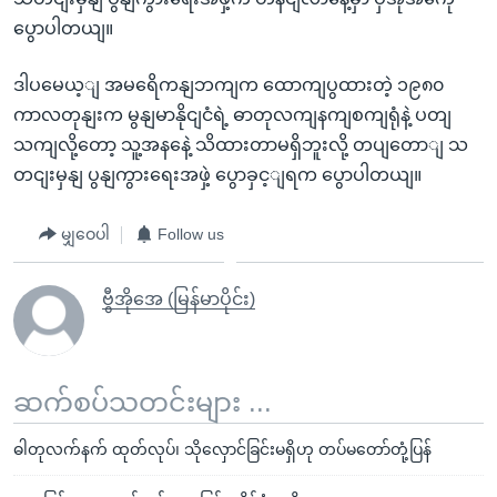
ပွောပါတယျ။
ဒါပမေယ့ျ အမရေိကနျဘကျက ထောကျပွထားတဲ့ ၁၉၈၀
ကာလတုနျးက မွနျမာနိုငျငံရဲ့ ဓာတုလကျနကျစကျရုံနဲ့ ပတျ
သကျလို့တော့ သူ့အနနေဲ့ သိထားတာမရှိဘူးလို့ တပျတောျ သ
တငျးမှနျ ပွနျကွားရေးအဖှဲ့ ပွောခှင့ျရက ပွောပါတယျ။
မျှဝေပါ
Follow us
ဗွီအိုအေ (မြန်မာပိုင်း)
ဆက်စပ်သတင်းများ ...
ဓါတုလက်နက် ထုတ်လုပ်၊ သိုလှောင်ခြင်းမရှိဟု တပ်မတော်တုံ့ပြန်