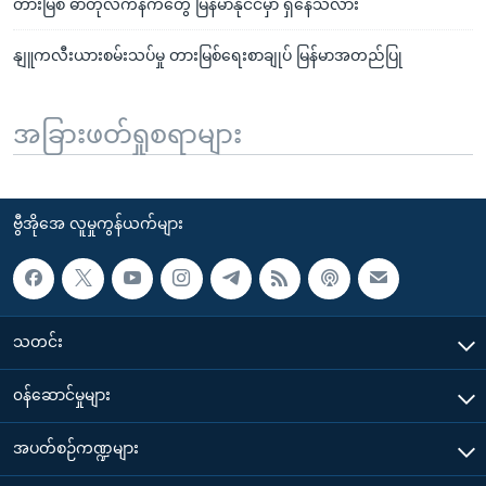
တားမြစ် ဓာတုလက်နက်တွေ မြန်မာနိုင်ငံမှာ ရှိနေသလား
နျူကလီးယားစမ်းသပ်မှု တားမြစ်ရေးစာချုပ် မြန်မာအတည်ပြု
အခြားဖတ်ရှုစရာများ
ဗွီအိုအေ လူမှုကွန်ယက်များ
သတင်း
၀န်ဆောင်မှုများ
အပတ်စဉ်ကဏ္ဍများ