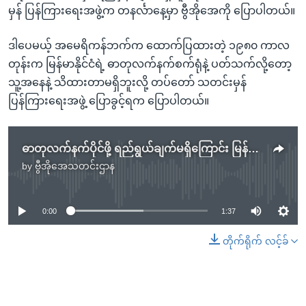
မှန် ပြန်ကြားရေးအဖွဲ့က တနင်္လာနေ့မှာ ဗွီအိုအေကို ပြောပါတယ်။
ဒါပေမယ့် အမေရိကန်ဘက်က ထောက်ပြထားတဲ့ ၁၉၈၀ ကာလ
တုန်းက မြန်မာနိုင်ငံရဲ့ ဓာတုလက်နက်စက်ရုံနဲ့ ပတ်သက်လို့တော့
သူ့အနေနဲ့ သိထားတာမရှိဘူးလို့ တပ်တော် သတင်းမှန်
ပြန်ကြားရေးအဖွဲ့ ပြောခွင့်ရက ပြောပါတယ်။
ဓာတုလက်နက်ပိုင်ဖို့ ရည်ရွယ်ချက်မရှိကြောင်း မြန်မာသံအမတ်ကြီးပြော
by
ဗွီအိုအေသတင်းဌာန
No media source currently available
0:00
1:37
တိုက်ရိုက် လင့်ခ်