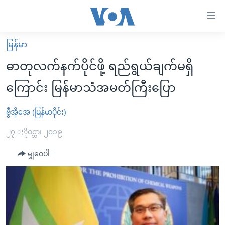
သုံး
ရ
လွယ်ကူ
မြန်မာ
မူလစာမျက်နှာ
စေ
ဓာတုလက်နက်ပိုင်ဖို့ ရည်ရွယ်ချက်မရှိ
မြန်မာ
သည့်
ကြောင်း မြန်မာသံအမတ်ကြီးပြော
ကမ္ဘာ့သတင်းများ
Link
ဗွီဒီယို
နိုင်ငံတကာ
ဗွီအိုအေ (မြန်မာပိုင်း)
များ
သတင်းလွတ်လပ်ခွင့်
အမေရိကန်
၂၇ ႏိုဝင္ဘာ၊ ၂၀၁၉
ပင်မ
ရပ်ဝန်းတခု လမ်းတခု အလွန်
တရုတ်
အကြောင်းအရာ
မျှဝေပါ
သို့
အင်္ဂလိပ်စာလေ့လာမယ်
အစ္စရေး-ပါလက်စတိုင်း
ကျော်
အပတ်စဉ်ကဏ္ဍများ
အမေရိကန်သုံးအီဒီယံ
ကြည့်
ရေဒီယိုနှင့်ရုပ်သံ အချက်အလက်များ
မကြေးမုံရဲ့ အင်္ဂလိပ်စာ
ရေဒီယို
ရန်
ပင်မ
ရေဒီယို/တီဗွီအစီအစဉ်
ရုပ်ရှင်ထဲက အင်္ဂလိပ်စာ
တီဗွီ