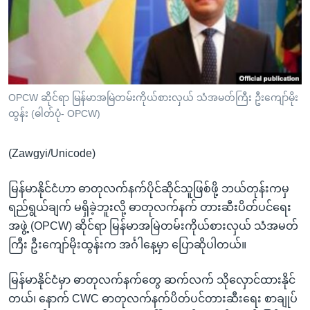
အ
သုတပဒေသာ အင်္ဂလိပ်စာ
ညွန်း
Learning English
စာမျက်နှာ
သို့
ဗွီအိုအေ လူမှုကွန်ယက်များ
ကျော်
ကြည့်
OPCW ဆိုင်ရာ မြန်မာအမြဲတမ်းကိုယ်စားလှယ် သံအမတ်ကြီး ဦးကျော်မိုး
ထွန်း (ဓါတ်ပုံ- OPCW)
ရန်
ဘာသာစကားများ
ရှာဖွေ
(Zawgyi/Unicode)
ရန်
နေရာ
မြန်မာနိုင်ငံဟာ ဓာတုလက်နက်ပိုင်ဆိုင်သူဖြစ်ဖို့ ဘယ်တုန်းကမှ
သို့
ရည်ရွယ်ချက် မရှိခဲ့ဘူးလို့ ဓာတုလက်နက် တားဆီးပိတ်ပင်ရေး
ကျော်
အဖွဲ့ (OPCW) ဆိုင်ရာ မြန်မာအမြဲတမ်းကိုယ်စားလှယ် သံအမတ်
ရန်
ကြီး ဦးကျော်မိုးထွန်းက အင်္ဂါနေ့မှာ ပြောဆိုပါတယ်။
မြန်မာနိုင်ငံမှာ ဓာတုလက်နက်တွေ ဆက်လက် သိုလှောင်ထားနိုင်
တယ်၊ နောက် CWC ဓာတုလက်နက်ပိတ်ပင်တားဆီးရေး စာချုပ်