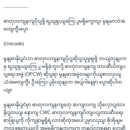
.....................
ဓာတုလကျနကျပိုငျဖို့ ရညျရှယျခကြျမရှိကွောငျး မွနျမာသံအ
မတျကွီးပွော
(Unicode)
မွနျမာနိုငျငံဟာ ဓာတုလကျနကျပိုငျဆိုငျသူဖွဈဖို့ ဘယျတုနျးက
မှ ရညျရှယျခကြျ မရှိခဲ့ဘူးလို့ ဓာတုလကျနကျ တားဆီးပိတျပ
ငျရေးအဖှဲ့ (OPCW) ဆိုငျရာ မွနျမာအမွဲတမျးကိုယျစားလှယျ
သံအမတျကွီး ဦးကြောျမိုးထှနျးက အငျ်ဂါနေ့မှာ ပွောဆိုပါတ
ယျ။
မွနျမာနိုငျငံမှာ ဓာတုလကျနကျတှေ ဆကျလကျ သိုလှောငျထား
နိုငျတယျ၊ နောကျ CWC ဓာတုလကျနကျပိတျပငျတားဆီးရေး
စာခြုပျကို လိုကျနာမှုရှိရဲ့လားဆိုတဲ့အပေါျမှာလညျး စိုးရိမျမ
ကငျးဖွဈတယျလို့ အမရေိကနျဘကျက တနငျ်လာနေ့မှာ ပွောဆို