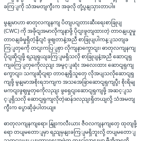
ခကြျကို သံအမတျကွီးက အခုလို တုံ့ပွနျသှားတာပါ။
မွနျမာဟာ ဓာတုလကျနကျ ပိတျပငျတားဆီးရေးစာခြုပျ
(CWC) ကို အခိုငျအမာလိုကျနာဖို့ ပိုငျးဖွတျထားတဲ့ တာဝနျယူမှု
တာဝနျခံမှုရှိတဲ့နိုငျငံ ဖွဈတာနဲ့အညီ စာခြုပျပါကန့ျသတျခ
ကြျတှကေို တငျးကပြျစှာ လိုကျနာကွောငျး၊ ဓာတုလကျနကျ
ပိုငျဆိုငျဖို့ ရညျရှယျခကြျမရှိသလို စာခြုပျနဲ့အညီ ဆောငျရှ
ကျခကြျတှကေိုလညျး အမွင့ျဆုံး အလေးထား ဆောငျရှကျ
ကွောငျး၊ သကျဆိုငျရာ တာဝနျရှိသူတှေ လိုအပျသလိုဆောငျရှ
ကျဖို့ မွနျမာအစိုးရဘကျက အသအေခြာဆောငျရှကျပွီး စိုးရိမျ
မကငျးဖွဈမှုတှကေိုလညျး ဖွရှေငျးဆောငျရှကျဖို့ အဆင့ျသ
င့ျရှိသလို ဆောငျရှကျလိုတဲ့ဆန်ဒလညျးရှိတယျလို့ သံအမတျ
ကွီးက ပွောဆိုခဲ့ပါတယျ။
ဓာတုလကျနကျရော၊ နြူးကလီးယား ဇီဝလကျနကျတှေ ထုတျဖို့
ရော တပျမတောျမှာ ရညျမှနျးခကြျမရှိဘူးလို့ တပျမတောျ
သတငျးမှနျ ပွနျကွားရေးအဖှဲ့က တနငျ်လာနေ့မှာ ဗှီအိုအကေို