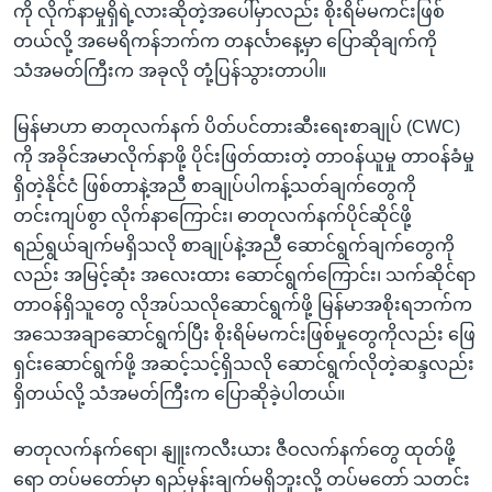
ကို လိုက်နာမှုရှိရဲ့လားဆိုတဲ့အပေါ်မှာလည်း စိုးရိမ်မကင်းဖြစ်
တယ်လို့ အမေရိကန်ဘက်က တနင်္လာနေ့မှာ ပြောဆိုချက်ကို
သံအမတ်ကြီးက အခုလို တုံ့ပြန်သွားတာပါ။
မြန်မာဟာ ဓာတုလက်နက် ပိတ်ပင်တားဆီးရေးစာချုပ် (CWC)
ကို အခိုင်အမာလိုက်နာဖို့ ပိုင်းဖြတ်ထားတဲ့ တာဝန်ယူမှု တာဝန်ခံမှု
ရှိတဲ့နိုင်ငံ ဖြစ်တာနဲ့အညီ စာချုပ်ပါကန့်သတ်ချက်တွေကို
တင်းကျပ်စွာ လိုက်နာကြောင်း၊ ဓာတုလက်နက်ပိုင်ဆိုင်ဖို့
ရည်ရွယ်ချက်မရှိသလို စာချုပ်နဲ့အညီ ဆောင်ရွက်ချက်တွေကို
လည်း အမြင့်ဆုံး အလေးထား ဆောင်ရွက်ကြောင်း၊ သက်ဆိုင်ရာ
တာဝန်ရှိသူတွေ လိုအပ်သလိုဆောင်ရွက်ဖို့ မြန်မာအစိုးရဘက်က
အသေအချာဆောင်ရွက်ပြီး စိုးရိမ်မကင်းဖြစ်မှုတွေကိုလည်း ဖြေ
ရှင်းဆောင်ရွက်ဖို့ အဆင့်သင့်ရှိသလို ဆောင်ရွက်လိုတဲ့ဆန္ဒလည်း
ရှိတယ်လို့ သံအမတ်ကြီးက ပြောဆိုခဲ့ပါတယ်။
ဓာတုလက်နက်ရော၊ နျူးကလီးယား ဇီဝလက်နက်တွေ ထုတ်ဖို့
ရော တပ်မတော်မှာ ရည်မှန်းချက်မရှိဘူးလို့ တပ်မတော် သတင်း