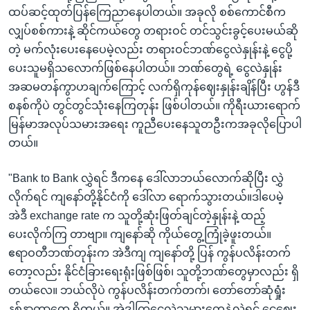
ထပ်ဆင့်ထုတ်ပြန်ကြေညာနေပါတယ်။ အခုလို စစ်ကောင်စီက
လျှပ်စစ်ကားနဲ့ ဆိုင်ကယ်တွေ တရားဝင် တင်သွင်းခွင့်ပေးမယ်ဆို
တဲ့ မက်လုံးပေးနေပေမဲ့လည်း တရားဝင်ဘဏ်ငွေလဲနှုန်းနဲ့ ငွေပို့
ပေးသူမရှိသလောက်ဖြစ်နေပါတယ်။ ဘဏ်တွေရဲ့ ငွေလဲနှုန်း
အဆမတန်ကွာဟချက်ကြောင့် လက်ရှိကုန်ဈေးနှုန်းချိန်ပြီး ဟွန်ဒီ
စနစ်ကိုပဲ တွင်တွင်သုံးနေကြတုန်း ဖြစ်ပါတယ်။ ကိုရီးယားရောက်
မြန်မာအလုပ်သမားအရေး ကူညီပေးနေသူတဦးကအခုလိုပြောပါ
တယ်။
"Bank to Bank လွှဲရင် ဒီကနေ ဒေါ်လာဘယ်လောက်ဆိုပြီး လွှဲ
လိုက်ရင် ကျနော်တို့နိုင်ငံကို ဒေါ်လာ ရောက်သွားတယ်။ဒါပေမဲ့
အဲဒီ exchange rate က သူတို့ဆုံးဖြတ်ချင်တဲ့နှုန်းနဲ့ ထည့်
ပေးလိုက်ကြ တာဗျာ။ ကျနော်ဆို ကိုယ်တွေ့ကြုံခဲ့ဖူးတယ်။
ဧရာဝတီဘဏ်တုန်းက အဲဒီကျ ကျနော်တို့ ပြန် ကွန်ပလိန်းတက်
တော့လည်း နိုင်ငံခြားရေးရုံးဖြစ်ဖြစ်၊ သူတို့ဘဏ်တွေမှာလည်း ရှိ
တယ်လေ။ ဘယ်လိုပဲ ကွန်ပလိန်းတက်တက်၊ တော်တော်ဆုံရှုံး
နစ်နာတာတွေ ရှိတယ်။ အဲဒါကြငွေလွှဲသမားတွေနဲ့လွှဲရင် ငွေဈေး