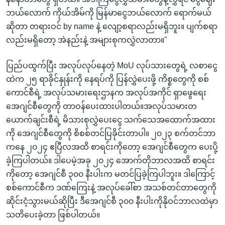
ဘယ်လောက် ကိုယ်အိမ်ကို မြန်မာငွေဘယ်လောက် ရောက်မယ်
ဆိုတာ တရားဝင် by name နဲ့ လျော့စရာလည်းမရှိဘူး။ ပျက်စရာ
လည်းမရှိတော့ အဲနည်းနဲ့ အများစုကလွှဲလာတာ။"
ပြည်ပထွက်ပြီး အလုပ်လုပ်နေတဲ့ MoU လုပ်သားတွေရဲ့ လစာငွေ
ထဲက ၂၅ ရာခိုင်နှုန်းကို နေရပ်ကို ပြန်လွှဲပေးဖို့ ကိစ္စတွေကို စစ်
ကောင်စီရဲ့ အလုပ်သမားရေးဌာနက အလုပ်အကိုင် ရှာဖွေရေး
အေဂျင်စီတွေကို တာဝန်ပေးထားပါတယ်။အလုပ်သမားတ
ယောက်ချင်းစီရဲ့ မိသားစုလွှဲပေးငွေ သက်သေအထောက်အထား
ကို အေဂျင်စီတွေကို စိစစ်တင်ပြခိုင်းတာပါ။ ၂၀၂၃ စက်တင်ဘာ
ကနေ ၂၀၂၄ ဧပြီလအထိ စာရင်းကိုတော့ အေဂျင်စီတွေက ပေးပို့
ခဲ့ကြပါတယ်။ ဒါပေမဲ့အခု ၂၀၂၄ အောက်တိုဘာလအထိ စာရင်း
ကိုတော့ အေဂျင်စီ ၃၀၀ နီးပါးက မတင်ပြခဲ့ကြပါဘူး။ ဒါကြောင့်
စစ်ကောင်စီက ဒဏ်ကြေးနဲ့ အလုပ်ခေါ်စာ အသစ်တင်တာတွေကို
ဆိုင်းငံ့သွားမယ်ဆိုပြီး ဒီအေဂျင်စီ ၃၀၀ နီးပါးကိုနိုဝင်ဘာလထဲမှာ
သတိပေးခဲ့တာ ဖြစ်ပါတယ်။