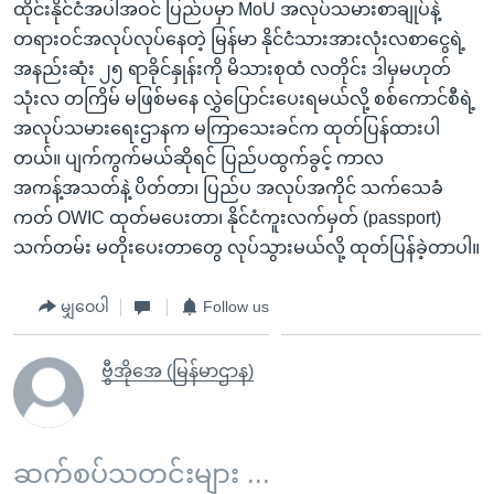
ထိုင်းနိုင်ငံအပါအဝင် ပြည်ပမှာ MoU အလုပ်သမားစာချုပ်နဲ့
တရားဝင်အလုပ်လုပ်နေတဲ့ မြန်မာ နိုင်ငံသားအားလုံးလစာငွေရဲ့
အနည်းဆုံး ၂၅ ရာခိုင်နှုန်းကို မိသားစုထံ လတိုင်း ဒါမှမဟုတ်
သုံးလ တကြိမ် မဖြစ်မနေ လွှဲပြောင်းပေးရမယ်လို့ စစ်ကောင်စီရဲ့
အလုပ်သမားရေးဌာနက မကြာသေးခင်က ထုတ်ပြန်ထားပါ
တယ်။ ပျက်ကွက်မယ်ဆိုရင် ပြည်ပထွက်ခွင့် ကာလ
အကန့်အသတ်နဲ့ ပိတ်တာ၊ ပြည်ပ အလုပ်အကိုင် သက်သေခံ
ကတ် OWIC ထုတ်မပေးတာ၊ နိုင်ငံကူးလက်မှတ် (passport)
သက်တမ်း မတိုးပေးတာတွေ လုပ်သွားမယ်လို့ ထုတ်ပြန်ခဲ့တာပါ။
မျှဝေပါ
Follow us
ဗွီအိုအေ (မြန်မာဌာန)
ဆက်စပ်သတင်းများ ...