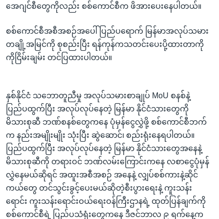
အေဂျင်စီတွေကိုလည်း စစ်ကောင်စီက ဖိအားပေးနေပါတယ်။
စစ်ကောင်စီအစီအစဉ်အပေါ် ပြည်ပရောက် မြန်မာအလုပ်သမား
တချို့အမြင်ကို စုစည်းပြီး ရန်ကုန်ကသတင်းပေးပို့ထားတာကို
ကိုငြိမ်းချမ်း တင်ပြထားပါတယ်။
နှစ်နိုင်ငံ သဘောတူညီမှု အလုပ်သမားစာချုပ် MoU စနစ်နဲ့
ပြည်ပထွက်ပြီး အလုပ်လုပ်နေတဲ့ မြန်မာ နိုင်ငံသားတွေကို
မိသားစုဆီ ဘဏ်စနစ်တွေကနေ ပုံမှန်ငွေလွှဲဖို့ စစ်ကောင်စီဘက်
က နည်းအမျိုးမျိုး သုံးပြီး ဆွဲဆောင်၊ စည်းရုံးနေရပါတယ်။
ပြည်ပထွက်ပြီး အလုပ်လုပ်နေတဲ့ မြန်မာ နိုင်ငံသားတွေအနေနဲ့
မိသားစုဆီကို တရားဝင် ဘဏ်လမ်းကြောင်းကနေ လစာငွေပုံမှန်
လွှဲနေမယ်ဆိုရင် အထူးအစီအစဉ် အနေနဲ့ လျှပ်စစ်ကားနဲ့ဆိုင်
ကယ်တွေ တင်သွင်းခွင့်ပေးမယ်ဆိုတဲ့စီးပွားရေးနဲ့ ကူးသန်း
ရောင်း ကူးသန်းရောင်းဝယ်ရေးဝန်ကြီးဌာနရဲ့ ထုတ်ပြန်ချက်ကို
စစ်ကောင်စီရဲ့ ပြည်ပသံရုံးတွေကနေ ဒီဇင်ဘာလ ၉ ရက်နေ့က