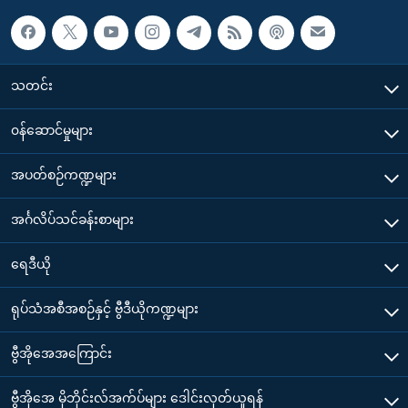
သတင်း
၀န်ဆောင်မှုများ
အပတ်စဉ်ကဏ္ဍများ
အင်္ဂလိပ်သင်ခန်းစာများ
ရေဒီယို
ရုပ်သံအစီအစဉ်နှင့် ဗွီဒီယိုကဏ္ဍများ
ဗွီအိုအေအကြောင်း
ဗွီအိုအေ မိုဘိုင်းလ်အက်ပ်များ ဒေါင်းလုတ်ယူရန်