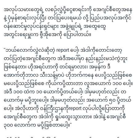
အလုပ်သမားတွေရဲ့ လစဉ်လွှဲပို့ငွေစာရင်းကို အေဂျင်စီတွေအနေ
နဲ့ ပုံမှန်စာရင်းလုပ်ပြီး တင်ပြပေးရမယ် လို့ ပြည်ပအလုပ်အကိုင်
ဝန်ဆောင်မှုလုပ်ငန်းရှင်များ အဖွဲ့ချုပ်ရဲ့ အထွေထွေ
အတွင်းရေးမှူးက ဗွီအိုအေကို ပြောပါတယ်။
"ဘယ်လောက်လွှဲလဲဆိုတဲ့ report ပေါ့၊ အဲဒါကိုတောင်းတော့
တင်ပြတဲ့အေဂျင်စီတွေက အဲဒီအပေါ်မှာ နည်းနည်းမသဲကွဲဘူး
ဖြစ်နေတာ၊ ဟိုအရင်ဟာကို တင်ရမှာလား၊ အမှန်က ဒီ
အောက်တိုဘာလ သီးသန့်မှာပဲ ဟိုဘက်ကနေ ပေးပို့သည်ဖြစ်စေ
မပေးပို့သည်ဖြစ်စေ ကိုယ်ကပို့ထားတာ လူအယောက် ၁၀၀ ပေါ့။
အဲဒီ ၁၀၀ ထဲက ၁၀ ယောက်ပို့တယ်ပေါ့၊ ဒါမှမဟုတ်လည်း တ
ယောက်မှ မပို့ဘူးပေါ့။ ဒါမှမဟုတ်လည်း အယောက် ၅၀ ပို့တယ်
ပေါ့။ အဲလိုဟာကို ဝန်ကြီးဌာနကိုreport လုပ်ပါလို့ပြောတာကို
အေဂျင်စီတွေက အဲဒါကို ရှုပ်ထွေးသွားတာ။ အဲဒါနဲ့ အေဂျင်စီ
၃၀၀ လောက်က မပို့ဖြစ်တာပေါ့။"