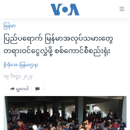
သုံး
ရ
လွယ်ကူ
မြန်မာ
မူလစာမျက်နှာ
စေ
ပြည်ပရောက် မြန်မာအလုပ်သမားတွေ
မြန်မာ
သည့်
တရားဝင်ငွေလွှဲဖို့ စစ်ကောင်စီစည်းရုံး
ကမ္ဘာ့သတင်းများ
Link
ဗွီဒီယို
နိုင်ငံတကာ
ဗွီအိုအေ (မြန်မာဌာန)
များ
သတင်းလွတ်လပ်ခွင့်
အမေရိကန်
၀၉ ဒီဇင္ဘာ၊ ၂၀၂၄
ပင်မ
ရပ်ဝန်းတခု လမ်းတခု အလွန်
တရုတ်
အကြောင်းအရာ
မျှဝေပါ
သို့
အင်္ဂလိပ်စာလေ့လာမယ်
အစ္စရေး-ပါလက်စတိုင်း
ကျော်
အပတ်စဉ်ကဏ္ဍများ
အမေရိကန်သုံးအီဒီယံ
ကြည့်
ရေဒီယိုနှင့်ရုပ်သံ အချက်အလက်များ
မကြေးမုံရဲ့ အင်္ဂလိပ်စာ
ရေဒီယို
ရန်
ပင်မ
ရေဒီယို/တီဗွီအစီအစဉ်
ရုပ်ရှင်ထဲက အင်္ဂလိပ်စာ
တီဗွီ