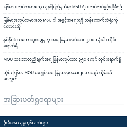
မြန်မာအလုပ်သမားတွေ ယူနန်ပြည်နယ်မှာ MoU နဲ့ အလုပ်လုပ်ခွင့်ရဖို့စီစဉ်
မြန်မာအလုပ်သမားတွေ MoU ပါ အခွင့်အရေးရဖို့ ဘန်ကောက်သံရုံးကို
တောင်းဆို
နှစ်နိုင်ငံ သဘောတူစာချွန်လွှာအရ မြန်မာလုပ်သား ၂,၀၀၀ နီးပါး ထိုင်း
ရောက်ရှိ
MOU သဘောတူညီချက်အရ မြန်မာလုပ်သား ၃၅၀ ကျော် ထိုင်းရောက်ရှိ
ထိုင်း-မြန်မာ MOU စာချုပ်အရ မြန်မာလုပ်သား၂၈၀ ကျော် ထိုင်းကို
စေလွှတ်
အခြားဖတ်ရှုစရာများ
ဗွီအိုအေ လူမှုကွန်ယက်များ