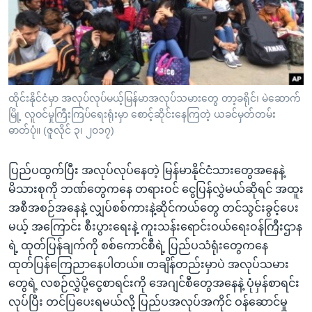
အ
သုတပဒေသာ အင်္ဂလိပ်စာ
ညွန်း
Learning English
စာမျက်နှာ
သို့
ဗွီအိုအေ လူမှုကွန်ယက်များ
ကျော်
ကြည့်
ထိုင်းနိုင်ငံမှာ အလုပ်လုပ်မယ့်မြန်မာအလုပ်သမားတွေ တာ့ခရိုင်၊ မဲဆောက်
မြို့ လူဝင်မှုကြီးကြပ်ရေးရုံးမှာ စောင့်ဆိုင်းနေကြတဲ့ ယခင်မှတ်တမ်း
ရန်
ဘာသာစကားများ
ဓာတ်ပုံ။ (ဇူလိုင် ၃၊ ၂၀၁၇)
ရှာဖွေ
ရန်
ပြည်ပထွက်ပြီး အလုပ်လုပ်နေတဲ့ မြန်မာနိုင်ငံသားတွေအနေနဲ့
နေရာ
မိသားစုကို ဘဏ်တွေကနေ တရားဝင် ငွေပြန်လွှဲမယ်ဆိုရင် အထူး
သို့
အစီအစဉ်အနေနဲ့ လျှပ်စစ်ကားနဲ့ဆိုင်ကယ်တွေ တင်သွင်းခွင့်ပေး
ကျော်
မယ့် အကြောင်း စီးပွားရေးနဲ့ ကူးသန်းရောင်းဝယ်ရေးဝန်ကြီးဌာန
ရန်
ရဲ့ ထုတ်ပြန်ချက်ကို စစ်ကောင်စီရဲ့ ပြည်ပသံရုံးတွေကနေ
ထုတ်ပြန်ကြေညာနေပါတယ်။ တချိန်တည်းမှာပဲ အလုပ်သမား
တွေရဲ့ လစဉ်လွှဲပို့ငွေစာရင်းကို အေဂျင်စီတွေအနေနဲ့ ပုံမှန်စာရင်း
လုပ်ပြီး တင်ပြပေးရမယ်လို့ ပြည်ပအလုပ်အကိုင် ဝန်ဆောင်မှု