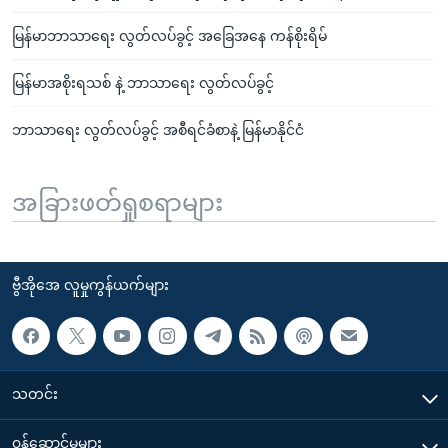
မြန်မာဘာသာရေး လွတ်လပ်ခွင့် အခြေအနေ ကန်စိုးရိမ်
မြန်မာအစိုးရသစ် နဲ့ ဘာသာရေး လွတ်လပ်ခွင့်
ဘာသာရေး လွတ်လပ်ခွင့် အစီရင်ခံစာနဲ့ မြန်မာနိုင်ငံ
အခြားဖတ်ရှုစရာများ
ဗွီအိုအေ လူမှုကွန်ယက်များ
သတင်း
၀န်ဆောင်မှုများ