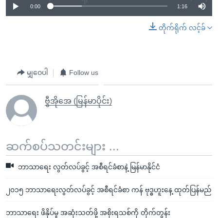
0:00
1:16
တိုက်ရိုက် လင့်ခ်
မျှဝေပါ
Follow us
ဗွီအိုအေ (မြန်မာပိုင်း)
ဆက်စပ်သတင်းများ ...
ဘာသာရေး လွတ်လပ်ခွင့် အစီရင်ခံစာနဲ့ မြန်မာနိုင်ငံ
၂၀၁၅ ဘာသာရေးလွတ်လပ်ခွင့် အစီရင်ခံစာ ကန် ဗုဒ္ဓဟူးနေ့ ထုတ်ပြန်မည်
ဘာသာရေး ဖိနှိပ်မှု အဆုံးသတ်ဖို့ အစိုးရသစ်ကို တိုက်တွန်း