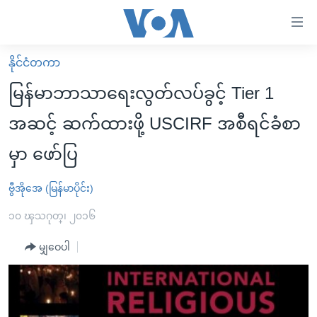
သုံး
ရ
လွယ်ကူ
နိုင်ငံတကာ
မူလစာမျက်နှာ
စေ
မြန်မာဘာသာရေးလွတ်လပ်ခွင့် Tier 1
မြန်မာ
သည့်
အဆင့် ဆက်ထားဖို့ USCIRF အစီရင်ခံစာ
ကမ္ဘာ့သတင်းများ
Link
မှာ ဖော်ပြ
ဗွီဒီယို
နိုင်ငံတကာ
များ
သတင်းလွတ်လပ်ခွင့်
အမေရိကန်
ပင်မ
ဗွီအိုအေ (မြန်မာပိုင်း)
ရပ်ဝန်းတခု လမ်းတခု အလွန်
တရုတ်
အကြောင်းအရာ
၁၀ ၾသဂုတ္၊ ၂၀၁၆
သို့
အင်္ဂလိပ်စာလေ့လာမယ်
အစ္စရေး-ပါလက်စတိုင်း
ကျော်
မျှဝေပါ
အပတ်စဉ်ကဏ္ဍများ
အမေရိကန်သုံးအီဒီယံ
ကြည့်
ရေဒီယိုနှင့်ရုပ်သံ အချက်အလက်များ
မကြေးမုံရဲ့ အင်္ဂလိပ်စာ
ရေဒီယို
ရန်
ပင်မ
ရေဒီယို/တီဗွီအစီအစဉ်
ရုပ်ရှင်ထဲက အင်္ဂလိပ်စာ
တီဗွီ