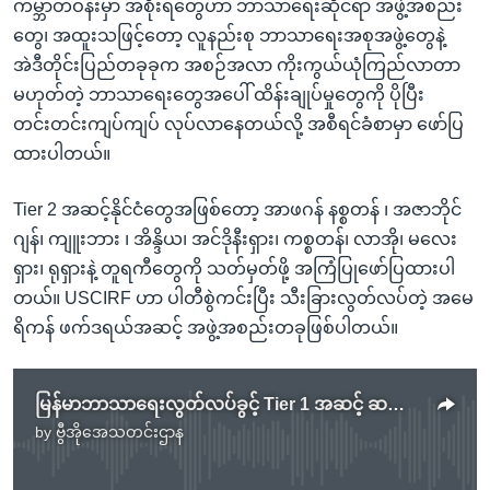
ကမ္ဘာတဝန်းမှာ အစိုးရတွေဟာ ဘာသာရေးဆိုင်ရာ အဖွဲ့အစည်း
တွေ၊ အထူးသဖြင့်တော့ လူနည်းစု ဘာသာရေးအစုအဖွဲ့တွေနဲ့
အဲဒီတိုင်းပြည်တခုခုက အစဉ်အလာ ကိုးကွယ်ယုံကြည်လာတာ
မဟုတ်တဲ့ ဘာသာရေးတွေအပေါ် ထိန်းချုပ်မှုတွေကို ပိုပြီး
တင်းတင်းကျပ်ကျပ် လုပ်လာနေတယ်လို့ အစီရင်ခံစာမှာ ဖော်ပြ
ထားပါတယ်။
Tier 2 အဆင့်နိုင်ငံတွေအဖြစ်တော့ အာဖဂန် နစ္စတန် ၊ အဇာဘိုင်
ဂျန်၊ ကျူးဘား ၊ အိန္ဒိယ၊ အင်ဒိုနီးရှား၊ ကစ္စတန်၊ လာအို၊ မလေး
ရှား၊ ရုရှားနဲ့ တူရကီတွေကို သတ်မှတ်ဖို့ အကြံပြုဖော်ပြထားပါ
တယ်။ USCIRF ဟာ ပါတီစွဲကင်းပြီး သီးခြားလွတ်လပ်တဲ့ အမေ
ရိကန် ဖက်ဒရယ်အဆင့် အဖွဲ့အစည်းတခုဖြစ်ပါတယ်။
မြန်မာဘာသာရေးလွတ်လပ်ခွင့် Tier 1 အဆင့် ဆက်ထားဖို့ USCIRF အစီရင်ခံစာမှာ ဖော်ပြ
by
ဗွီအိုအေသတင်းဌာန
No media source currently available