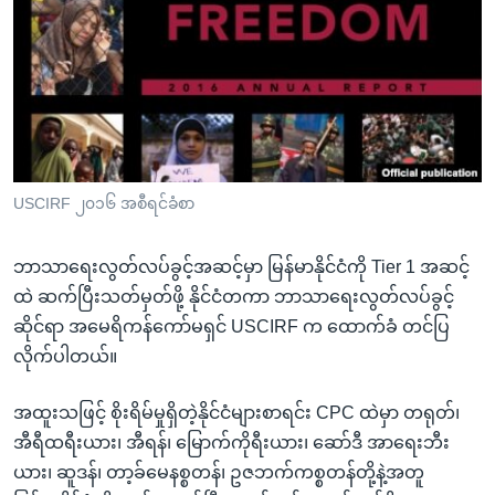
အ
သုတပဒေသာ အင်္ဂလိပ်စာ
ညွန်း
Learning English
စာမျက်နှာ
သို့
ဗွီအိုအေ လူမှုကွန်ယက်များ
ကျော်
ကြည့်
ရန်
ဘာသာစကားများ
USCIRF ၂၀၁၆ အစီရင်ခံစာ
ရှာဖွေ
ရန်
ဘာသာရေးလွတ်လပ်ခွင့်အဆင့်မှာ မြန်မာနိုင်ငံကို Tier 1 အဆင့်
နေရာ
ထဲ ဆက်ပြီးသတ်မှတ်ဖို့ နိုင်ငံတကာ ဘာသာရေးလွတ်လပ်ခွင့်
သို့
ဆိုင်ရာ အမေရိကန်ကော်မရှင် USCIRF က ထောက်ခံ တင်ပြ
ကျော်
လိုက်ပါတယ်။
ရန်
အထူးသဖြင့် စိုးရိမ်မှုရှိတဲ့နိုင်ငံများစာရင်း CPC ထဲမှာ တရုတ်၊
အီရီထရီးယား၊ အီရန်၊ မြောက်ကိုရီးယား၊ ဆော်ဒီ အာရေးဘီး
ယား၊ ဆူဒန်၊ တာ့ခ်မေနစ္စတန်၊ ဥဇဘက်ကစ္စတန်တို့နဲ့အတူ