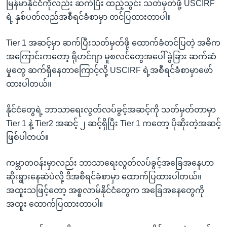
မြန်မာနိုင်ငံကိုလည်း ဆက်ပြီး ထည့်သွင်း သတ်မှတ်ဖို့ USCIRF
ရဲ့ နှစ်ပတ်လည်အစီရင်ခံစာမှာ တင်ပြထားတာပါ။
Tier 1 အဆင့်မှာ ဆက်ပြီးသတ်မှတ်ဖို့ ထောက်ခံတင်ပြတဲ့ အဓိက
အကြောင်းကတော့ ရိုဟင်ဂျာ မူစလင်တွေအပေါ် ခွဲခြား ဆက်ဆံ
မှုတွေ ဆက်ရှိနေတာကြောင့်လို့ USCIRF ရဲ့အစီရင်ခံစာမှာဖော်
ထားပါတယ်။
နိုင်ငံတွေရဲ့ ဘာသာရေးလွတ်လပ်ခွင့်အဆင့်ကို သတ်မှတ်တာမှာ
Tier 1 နဲ့ Tier2 အဆင့် ၂ ဆင့်ရှိပြီး Tier 1 ကတော့ ပိုဆိုးတဲ့အဆင့်
ဖြစ်ပါတယ်။
ကမ္ဘာတဝန်းမှာလည်း ဘာသာရေးလွတ်လပ်ခွင့်အခြေအနေဟာ
ဆိုးရွားနေဆဲပဲလို့ ဒီအစီရင်ခံစာမှာ ထောက်ပြထားပါတယ်။
အထူးသဖြင့်တော့ အစ္စလာမ်နိုင်ငံတွေက အခြေအနေတွေကို
အထူး ထောက်ပြထားတာပါ။