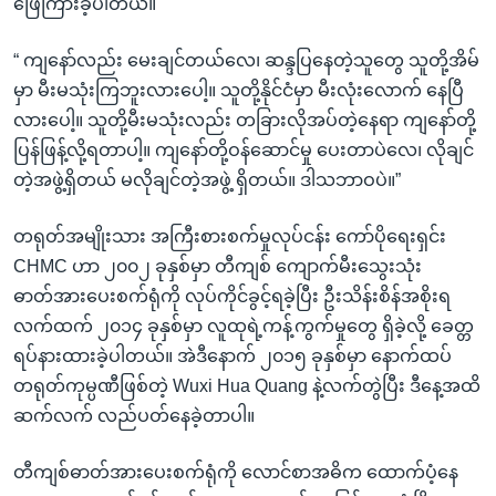
ဖြေကြားခဲ့ပါတယ်။
“ ကျနော်လည်း မေးချင်တယ်လေ၊ ဆန္ဒပြနေတဲ့သူတွေ သူတို့အိမ်
မှာ မီးမသုံးကြဘူးလားပေါ့။ သူတို့နိုင်ငံမှာ မီးလုံးလောက် နေပြီ
လားပေါ့။ သူတို့မီးမသုံးလည်း တခြားလိုအပ်တဲ့နေရာ ကျနော်တို့
ပြန်ဖြန့်လို့ရတာပါ့။ ကျနော်တို့ဝန်ဆောင်မှု ပေးတာပဲလေ၊ လိုချင်
တဲ့အဖွဲ့ရှိတယ် မလိုချင်တဲ့အဖွဲ့ ရှိတယ်။ ဒါသဘာဝပဲ။”
တရုတ်အမျိုးသား အကြီးစားစက်မှုလုပ်ငန်း ကော်ပိုရေးရှင်း
CHMC ဟာ ၂၀၀၂ ခုနှစ်မှာ တီကျစ် ကျောက်မီးသွေးသုံး
ဓာတ်အားပေးစက်ရုံကို လုပ်ကိုင်ခွင့်ရခဲ့ပြီး ဦးသိန်းစိန်အစိုးရ
လက်ထက် ၂၀၁၄ ခုနှစ်မှာ လူထုရဲ့ကန့်ကွက်မှုတွေ ရှိခဲ့လို့ ခေတ္တ
ရပ်နားထားခဲ့ပါတယ်။ အဲဒီနောက် ၂၀၁၅ ခုနှစ်မှာ နောက်ထပ်
တရုတ်ကုမ္ပဏီဖြစ်တဲ့ Wuxi Hua Quang နဲ့လက်တွဲပြီး ဒီနေ့အထိ
ဆက်လက် လည်ပတ်နေခဲ့တာပါ။
တီကျစ်ဓာတ်အားပေးစက်ရုံကို လောင်စာအဓိက ထောက်ပံ့နေ