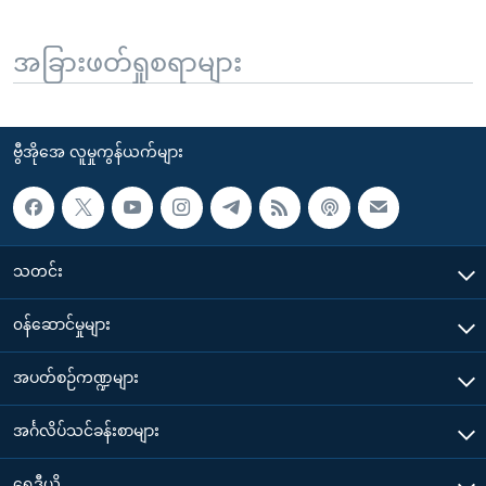
အခြားဖတ်ရှုစရာများ
ဗွီအိုအေ လူမှုကွန်ယက်များ
သတင်း
၀န်ဆောင်မှုများ
အပတ်စဉ်ကဏ္ဍများ
အင်္ဂလိပ်သင်ခန်းစာများ
ရေဒီယို