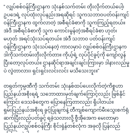
“ လျှပ်စစ်ဝန်ကြီးဌာနက သုံးနှစ်သက်တမ်း တိုးလိုက်တယ်ပေါ့၊
ဥပဒေရဲ့ လုပ်ထုံးလုပ်နည်းအရဆိုရင် သူကသဘာဝပတ်ဝန်းကျင်
ဝန်ကြီးဌာနက ထွက်လာတဲ့ အစီရင်ခံစာကို သူကကြည့်ရတယ်။
အဲဒီ အစီရင်ခံစာကို သူက ကောင်းမွန်တဲ့အစီရင်ခံစာ ဟုတ်၊
မဟုတ် အရင်သုံးသပ်ရတယ်။ အဲဒီ သဘာဝ ပတ်ဝန်းကျင်
ဝန်ကြီးဌာနက သုံးသပ်နေတဲ့ ကာလမှာပဲ လျှပ်စစ်ဝန်ကြီးဌာနက
ဒါကိုသက်တမ်းတိုးလိုက်တာ။ ကိုယ့်ရဲ့ လုပ်ပိုင်ခွင့်ကို ကျော်လွန်
ပြီးတော့လုပ်တယ်။ ဌာနဆိုင်ရာအချင်းချင်းကြားမှာ ဒါနားလည်မှု
ပဲ လွဲတာလား၊ ရှင်းရှင်းလင်းလင်း မသိသေးဘူး။”
တရုတ်ကုမ္ပဏီကို သက်တမ်း သုံးနှစ်ထပ်ပေးလိုက်တဲ့ကိစ္စဟာ
ပြည်နယ်အစိုးရရဲ့ သဘောထားမှတ်ချက်ကြောင့်လည်း ဖြစ်နိုင်
ကြောင်း ဒေသခံတွေက ပြောနေကြတာလည်း ရှိပါတယ်။
ရှမ်းပြည်နယ်အစိုးရ ခွင့်ပြုချက်နဲ့ တီကျစ်ကျောက်မီးသွေးစက်ရုံ
ဆက်ပြီးလည်ပတ်ခွင့် ရခဲ့သလားလို့ ဗွီအိုအေက မေးတာမှာ
ပြည်နယ်လျှပ်စစ်ဝန်ကြီး စိုင်းရှဲန်တစ်လုံက အခုလို ပြန်လည်