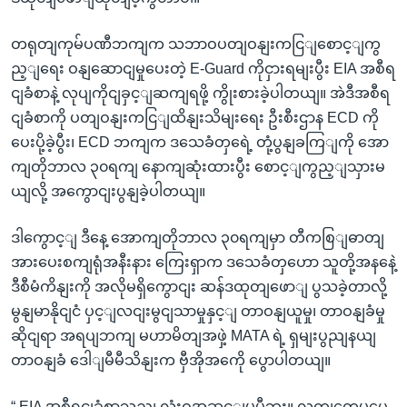
တရုတျကုမ်ပဏီဘကျက သဘာဝပတျဝနျးကငြျစောင့ျကွ
ည့ျရေး ဝနျဆောငျမှုပေးတဲ့ E-Guard ကိုငှားရမျးပွီး EIA အစီရ
ငျခံစာနဲ့ လုပျကိုငျခှင့ျဆကျရဖို့ ကွိုးစားခဲ့ပါတယျ။ အဲဒီအစီရ
ငျခံစာကို ပတျဝနျးကငြျထိနျးသိမျးရေး ဦးစီးဌာန ECD ကို
ပေးပို့ခဲ့ပွီး၊ ECD ဘကျက ဒသေခံတှရေဲ့ တုံ့ပွနျခကြျကို အော
ကျတိုဘာလ ၃၀ရကျ နောကျဆုံးထားပွီး စောင့ျကွည့ျသှားမ
ယျလို့ အကွောငျးပွနျခဲ့ပါတယျ။
ဒါကွောင့ျ ဒီနေ့ အောကျတိုဘာလ ၃၀ရကျမှာ တီကစြျဓာတျ
အားပေးစကျရုံအနီးနား ကြေးရှာက ဒသေခံတှဟော သူတို့အနနေဲ့
ဒီစီမံကိနျးကို အလိုမရှိကွောငျး ဆန်ဒထုတျဖောျ ပွသခဲ့တာလို့
မွနျမာနိုငျငံ ပှင့ျလငျးမွငျသာမှုနှင့ျ တာဝနျယူမှု၊ တာဝနျခံမှု
ဆိုငျရာ အရပျဘကျ မဟာမိတျအဖှဲ့ MATA ရဲ့ ရှမျးပွညျနယျ
တာဝနျခံ ဒေါျမီမီသိနျးက ဗှီအိုအကေို ပွောပါတယျ။
“ EIA အစီရငျခံစာသညျ လုံးဝအဆင့ျမမီဘူး။ လကျတှေ့မွပွေ