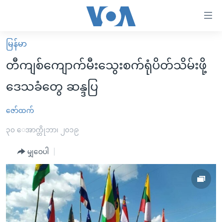
သုံး
ရ
လွယ်ကူ
မြန်မာ
မူလစာမျက်နှာ
စေ
တီကျစ်ကျောက်မီးသွေးစက်ရုံပိတ်သိမ်းဖို့
မြန်မာ
သည့်
ဒေသခံတွေ ဆန္ဒပြ
ကမ္ဘာ့သတင်းများ
Link
ဗွီဒီယို
နိုင်ငံတကာ
ဇော်ထက်
များ
သတင်းလွတ်လပ်ခွင့်
အမေရိကန်
၃၀ ေအာက္တိုဘာ၊ ၂၀၁၉
ပင်မ
ရပ်ဝန်းတခု လမ်းတခု အလွန်
တရုတ်
အကြောင်းအရာ
မျှဝေပါ
သို့
အင်္ဂလိပ်စာလေ့လာမယ်
အစ္စရေး-ပါလက်စတိုင်း
ကျော်
အပတ်စဉ်ကဏ္ဍများ
အမေရိကန်သုံးအီဒီယံ
ကြည့်
ရေဒီယိုနှင့်ရုပ်သံ အချက်အလက်များ
မကြေးမုံရဲ့ အင်္ဂလိပ်စာ
ရေဒီယို
ရန်
ပင်မ
ရေဒီယို/တီဗွီအစီအစဉ်
ရုပ်ရှင်ထဲက အင်္ဂလိပ်စာ
တီဗွီ