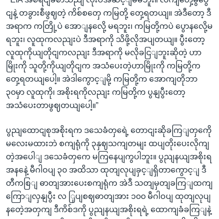
ငျနဲ့ တခွားစီဖွဈတဲ့ ကိစ်စတှေ ကမြတို့ တှေ့ရတယျ။ အဲဒီတော့ ဒီ
အရာက ကတြို့ပဲ အောျနလေို့ မရဘူး၊ ကမြတို့ကပဲ ပွောနလေို့မ
ရဘူး၊ လူထုကလညျးပဲ ဒီအရာကို သိဖို့လိုအပျတယျ။ ပွီးတော့
လူထုကိုယျတိုငျကလညျး ဒီအရာကို မလိုခငြျဘူးဆိုတဲ့ ဟာ
မြိုးကို သူတို့ကိုယျတိုငျက အသံပေးတဲ့ဟာမြိုးကို ကမြတို့က
တှေ့ရတယျပေါ့။ အဲဒါကွောင့ျမို့ ကမြတို့က အောကျတိုဘာ
၃၀မှာ လူထုကို၊ အစိုးရကိုလညျး ကမြတို့က ပွနျပွီးတော့
အသံပေးတာဖွဈတယျပေါ့။”
ပွညျထောငျစုအစိုးရက ဒသေခံတှရေဲ့ တောငျးဆိုခကြျတှကေို
မလေးမထားဘဲ စကျရုံကို ၃နှဈသကျတမျး ထပျတိုးပေးလိုကျ
တဲ့အပေါျ ဒသေခံတှကေ မကြနေပျကွပါဘူး။ ပွညျနယျအစိုးရ
အနနေဲ့ မီဂါဝပျ ၃၀ အထိသာ ထုတျလုပျခှင့ျရှိတာကွောင့ျ ဒီ
တီကစြျ ဓာတျအားပေးစကျရုံက အဲဒီ သတျမှတျခကြျထကျ
ကြောျလှနျပွီး လ ြှပျစဈဓာတျအား ၁၀၀ မီဂါဝပျ ထုတျလုပျ
နတေဲ့အတှကျ ဒီကိစ်ဒကို ပွညျနယျအစိုးရရဲ့ ထောကျခံခကြျနဲ့