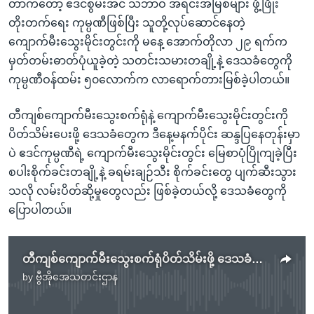
တာကတော့ ဧဒင်စွမ်းအင် သဘာဝ အရင်းအမြစ်များ ဖွံ့ဖြိုး
တိုးတက်ရေး ကုမ္ပဏီဖြစ်ပြီး သူတို့လုပ်ဆောင်နေတဲ့
ကျောက်မီးသွေးမိုင်းတွင်းကို မနေ့ အောက်တိုလာ ၂၉ ရက်က
မှတ်တမ်းဓာတ်ပုံယူခဲ့တဲ့ သတင်းသမားတချို့နဲ့ ဒေသခံတွေကို
ကုမ္ပဏီဝန်ထမ်း ၅၀လောက်က လာရောက်တားမြစ်ခဲ့ပါတယ်။
တီကျစ်ကျောက်မီးသွေးစက်ရုံနဲ့ ကျောက်မီးသွေးမိုင်းတွင်းကို
ပိတ်သိမ်းပေးဖို့ ဒေသခံတွေက ဒီနေ့မနက်ပိုင်း ဆန္ဒပြနေတုန်းမှာ
ပဲ ဧဒင်ကုမ္ပဏီရဲ့ ကျောက်မီးသွေးမိုင်းတွင်း မြေစာပုံပြိုကျခဲ့ပြီး
စပါးစိုက်ခင်းတချို့နဲ့ ခရမ်းချဉ်သီး စိုက်ခင်းတွေ ပျက်ဆီးသွား
သလို လမ်းပိတ်ဆို့မှုတွေလည်း ဖြစ်ခဲ့တယ်လို့ ဒေသခံတွေကို
ပြောပါတယ်။
တီကျစ်ကျောက်မီးသွေးစက်ရုံပိတ်သိမ်းဖို့ ဒေသခံတွေ ဆန္ဒပြ
by
ဗွီအိုအေသတင်းဌာန
No media source currently available