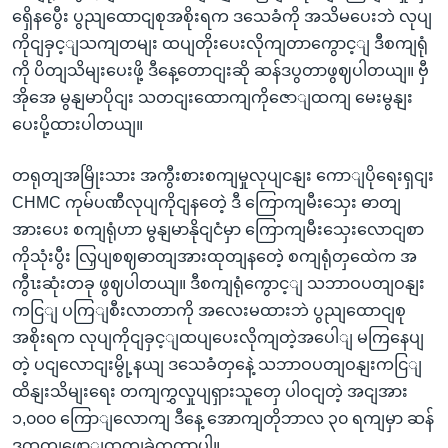
ရှေိနပွေီး ပွညျထောငျစုအစိုးရက ဒသေခံကို အသိမပေးဘဲ လုပျ
ကိုငျခှင့ျသကျတမျး ထပျတိုးပေးလိုကျတာကွောင့ျ ဒီစကျရုံ
ကို ပိတျသိမျးပေးဖို့ ဒီနေ့တောငျးဆို ဆန်ဒပွတာဖွဈပါတယျ။ ဗှီ
အိုအေ မွနျမာပိုငျး သတငျးထောကျကိုဇောျထကျ မေးမွနျး
ပေးပို့ထားပါတယျ။
တရုတျအမြိုးသား အကွီးစားစကျမှုလုပျငနျး ကောျပိုရေးရှငျး
CHMC ကုမ်ပဏီလုပျကိုငျနတေဲ့ ဒီ ကြောကျမီးသှေး ဓာတျ
အားပေး စကျရုံဟာ မွနျမာနိုငျငံမှာ ကြောကျမီးသှေးလောငျစာ
ကိုသုံးပွီး လြှပျစဈဓာတျအားထုတျနတေဲ့ စကျရုံတှထေဲက အ
ကွီၤးဆုံးတခု ဖွဈပါတယျ။ ဒီစကျရုံကွောင့ျ သဘာဝပတျဝနျး
ကငြျ ပကြျစီးလာတာကို အလေးမထားဘဲ ပွညျထောငျစု
အစိုးရက လုပျကိုငျခှင့ျထပျပေးလိုကျတဲ့အပေါျ မကြနေပျ
တဲ့ ပငျလောငျးမွို့နယျ ဒသေခံတှနေဲ့ သဘာဝပတျဝနျးကငြျ
ထိနျးသိမျးရေး တကျကွှလှုပျရှားသူတှေ ပါဝငျတဲ့ အငျအား
၁,၀၀၀ ကြောျလောကျ ဒီနေ့ အောကျတိုဘာလ ၃၀ ရကျမှာ ဆန်
ဒထုတျဖောျထုတျခဲ့ကွတာပါ။