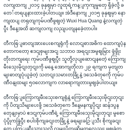
လကျထကျ ၂၀၁၄ ခုနှဈမှာ လူထုရဲ့ကန့ျကှကျမှုတှေ ရှိခဲ့လို့ ခ
တေ်တရပျနားထားခဲ့ပါတယျ။ အဲဒီနောကျ ၂၀၁၅ ခုနှဈမှာ နော
ကျထပျ တရုတျကုမ်ပဏီဖွဈတဲ့ Wuxi Hua Quang နဲ့လကျတှဲ
ပွီး ဒီနေ့အထိ ဆကျလကျ လညျပတျနခေဲ့တာပါ။
တီကစြျဓာတျအားပေးစကျရုံကို လောငျစာအဓိက ထောကျပံ့န
တောကတော့ ဧဒငျစှမျးအငျ သဘာဝ အရငျးအမွဈမြား ဖှံ့ဖွိုး
တိုးတကျရေး ကုမ်ပဏီဖွဈပွီး သူတို့လုပျဆောငျနတေဲ့ ကြောကျ
မီးသှေးမိုငျးတှငျးကို မနေ့ အောကျတိုလာ ၂၉ ရကျက မှတျတ
မျးဓာတျပုံယူခဲ့တဲ့ သတငျးသမားတခြို့နဲ့ ဒသေခံတှကေို ကုမ်ပ
ဏီဝနျထမျး ၅၀လောကျက လာရောကျတားမွဈခဲ့ပါတယျ။
တီကစြျကြောကျမီးသှေးစကျရုံနဲ့ ကြောကျမီးသှေးမိုငျးတှငျး
ကို ပိတျသိမျးပေးဖို့ ဒသေခံတှကေ ဒီနေ့မနကျပိုငျး ဆန်ဒပွန
တေုနျးမှာပဲ ဧဒငျကုမ်ပဏီရဲ့ ကြောကျမီးသှေးမိုငျးတှငျး မွစော
ပုံပွိုကခြဲ့ပွီး စပါးစိုကျခငျးတခြို့နဲ့ ခရမျးခဉြျသီး စိုကျခငျး
တှေ ပကြျဆီးသှားသလို လမျးပိတျဆို့မှုတှလေညျး ဖွဈခဲ့တ