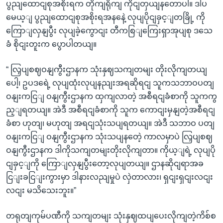
ပွညျထောငျစုအစိုးရက တိုကျရိုကျ ကိုငျတှယျနတောပါ။ ဒါပ
မေယ့ျ ပွညျထောငျစုအစိုးရအနနေဲ့ လုပျပိုငျခှင့ျတခြို့ ကို
ကြောျလှနျပွီး လုပျခဲ့ကွောငျး တီကစြျကြေးရှာအုပျစု ဒသေ
ခံ စိုငျးတူးက ပွောပါတယျ။
“ လြှပျစဈဝနျကွီးဌာနက သုံးနှဈသကျတမျး တိုးလိုကျတယျ
ပေါ့၊ ဥပဒရေဲ့ လုပျထုံးလုပျနညျးအရဆိုရငျ သူကသဘာဝပတျ
ဝနျးကငြျ ဝနျကွီးဌာနက ထှကျလာတဲ့ အစီရငျခံစာကို သူကကွ
ည့ျရတယျ။ အဲဒီ အစီရငျခံစာကို သူက ကောငျးမှနျတဲ့အစီရငျ
ခံစာ ဟုတျ၊ မဟုတျ အရငျသုံးသပျရတယျ။ အဲဒီ သဘာဝ ပတျ
ဝနျးကငြျ ဝနျကွီးဌာနက သုံးသပျနတေဲ့ ကာလမှာပဲ လြှပျစဈ
ဝနျကွီးဌာနက ဒါကိုသကျတမျးတိုးလိုကျတာ။ ကိုယ့ျရဲ့ လုပျပို
ငျခှင့ျကို ကြောျလှနျပွီးတော့လုပျတယျ။ ဌာနဆိုငျရာအခ
ငြျးခငြျးကွားမှာ ဒါနားလညျမှုပဲ လှဲတာလား၊ ရှငျးရှငျးလငျး
လငျး မသိသေးဘူး။”
တရုတျကုမ်ပဏီကို သကျတမျး သုံးနှဈထပျပေးလိုကျတဲ့ကိစ်စ