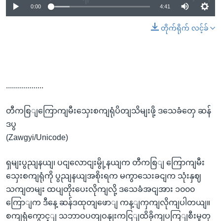
0:00
4:41
တိုက်ရိုက် လင့်ခ်
...................
တီကစြျကြောကျမီးသှေးစကျရုံပိတျသိမျးဖို့ ဒသေခံတှေ ဆန်
ဒပွ
(Zawgyi/Unicode)
ရှမျးပွညျနယျ၊ ပငျလောငျးမွို့နယျက တီကစြျ ကြောကျမီး
သှေးစကျရုံကို ပွညျနယျအစိုးရက မကွာသေးခငျက သုံးနှဈ
သကျတမျး ထပျတိုးပေးလိုကျလို့ ဒသေခံအငျအား ၁၀၀၀
ကြောျက ဒီနေ့ ဆန်ဒထုတျဖောျ ကန့ျကှကျလိုကျပါတယျ။
စကျရုံကွောင့ျ သဘာဝပတျဝနျးကငြျထိခိုကျပကြျစီးမှုတှ