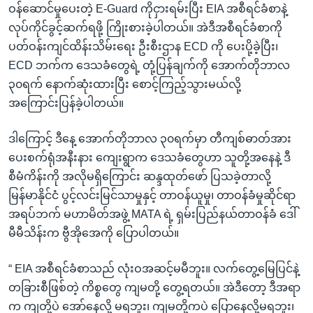
ဝန်ဆောင်မှုပေးတဲ့ E-Guard ကိုငှားရမ်းပြီး EIA အစီရင်ခံစာနဲ့
လုပ်ကိုင်ခွင့်ဆက်ရဖို့ ကြိုးစားခဲ့ပါတယ်။ အဲဒီအစီရင်ခံစာကို
ပတ်ဝန်းကျင်ထိန်းသိမ်းရေး ဦးစီးဌာန ECD ကို ပေးပို့ခဲ့ပြီး၊
ECD ဘက်က ဒေသခံတွေရဲ့ တုံ့ပြန်ချက်ကို အောက်တိုဘာလ
၃၀ရက် နောက်ဆုံးထားပြီး စောင့်ကြည့်သွားမယ်လို့
အကြောင်းပြန်ခဲ့ပါတယ်။
ဒါကြောင့် ဒီနေ့ အောက်တိုဘာလ ၃၀ရက်မှာ တီကျစ်ဓာတ်အား
ပေးစက်ရုံအနီးနား ကျေးရွာက ဒေသခံတွေဟာ သူတို့အနေနဲ့ ဒီ
စီမံကိန်းကို အလိုမရှိကြောင်း ဆန္ဒထုတ်ဖော် ပြသခဲ့တာလို့
မြန်မာနိုင်ငံ ပွင့်လင်းမြင်သာမှုနှင့် တာဝန်ယူမှု၊ တာဝန်ခံမှုဆိုင်ရာ
အရပ်ဘက် မဟာမိတ်အဖွဲ့ MATA ရဲ့ ရှမ်းပြည်နယ်တာဝန်ခံ ဒေါ်
မီမီသိန်းက ဗွီအိုအေကို ပြောပါတယ်။
“ EIA အစီရင်ခံစာသည် လုံးဝအဆင့်မမီဘူး။ လက်တွေ့မြေပြင်နဲ့
တခြားစီဖြစ်တဲ့ ကိစ္စတွေ ကျမတို့ တွေ့ရတယ်။ အဲဒီတော့ ဒီအရာ
က ကျတို့ပဲ အော်နေလို့ မရဘူး၊ ကျမတို့ကပဲ ပြောနေလို့မရဘူး၊