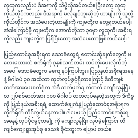
လူထုကလည်းပဲ ဒီအရာကို သိဖို့လိုအပ်တယ်။ ပြီးတော့ လူထု
ကိုယ်တိုင်ကလည်း ဒီအရာကို မလိုချင်ဘူးဆိုတဲ့ ဟာမျိုးကို သူတို့
ကိုယ်တိုင်က အသံပေးတဲ့ဟာမျိုးကို ကျမတို့က တွေ့ရတယ်ပေါ့။
အဲဒါကြောင့်မို့ ကျမတို့က အောက်တိုဘာ ၃၀မှာ လူထုကို၊ အစိုးရ
ကိုလည်း ကျမတို့က ပြန်ပြီးတော့ အသံပေးတာဖြစ်တယ်ပေါ့။”
ပြည်ထောင်စုအစိုးရက ဒေသခံတွေရဲ့ တောင်းဆိုချက်တွေကို မ
လေးမထားဘဲ စက်ရုံကို ၃နှစ်သက်တမ်း ထပ်တိုးပေးလိုက်တဲ့
အပေါ် ဒေသခံတွေက မကျေနပ်ကြပါဘူး။ ပြည်နယ်အစိုးရအနေ
နဲ့ မီဂါဝပ် ၃၀ အထိသာ ထုတ်လုပ်ခွင့်ရှိတာကြောင့် ဒီတီကျစ်
ဓာတ်အားပေးစက်ရုံက အဲဒီ သတ်မှတ်ချက်ထက် ကျော်လွန်ပြီး
လ ျှပ်စစ်ဓာတ်အား ၁၀၀ မီဂါဝပ် ထုတ်လုပ်နေတဲ့အတွက် ဒီကိစ္ဒ
ကို ပြည်နယ်အစိုးရရဲ့ ထောက်ခံချက်နဲ့ ပြည်ထောင်စုအစိုးရက
တိုက်ရိုက် ကိုင်တွယ်နေတာပါ။ ဒါပေမယ့် ပြည်ထောင်စုအစိုးရ
အနေနဲ့ လုပ်ပိုင်ခွင့်တချို့ ကို ကျော်လွန်ပြီး လုပ်ခဲ့ကြောင်း တီ
ကျစ်ကျေးရွာအုပ်စု ဒေသခံ စိုင်းတူးက ပြောပါတယ်။