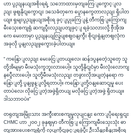
ဟာ ပွညျနယျအစိုးရရဲ့ သဘောထားမှတျခကြျကွောင့ျလ
ညျး ဖွဈနိုငျကွောငျး ဒသေခံတှကေ ပွောနကွေတာလညျး ရှိပါတ
ယျ။ ရှမျးပွညျနယျအစိုးရ ခှင့ျပွုခကြျနဲ့ တီကစြျကြောကျ
မီးသှေးစကျရုံ ဆကျပွီးလညျပတျခှင့ျ ရခဲ့သလားလို့ ဗှီအိုအ
ကေ မေးတာမှာ ပွညျနယျလြှပျစဈဝနျကွီး စိုငျးရှဲနျတဈလုံက
အခုလို ပွနျလညျဖွကွေားခဲ့ပါတယျ။
“ ကနြောျလညျး မေးခငြျတယျလေ၊ ဆန်ဒပွနတေဲ့သူတှေ သူ
တို့အိမျမှာ မီးမသုံးကွဘူးလားပေါ့။ သူတို့နိုငျငံမှာ မီးလုံးလောကျ
နပွေီလားပေါ့။ သူတို့မီးမသုံးလညျး တခွားလိုအပျတဲ့နရော က
နြောျတို့ ပွနျဖွန့ျလို့ရတာပါ့။ ကနြောျတို့ဝနျဆောငျမှု ပေး
တာပဲလေ၊ လိုခငြျတဲ့အဖှဲ့ရှိတယျ မလိုခငြျတဲ့အဖှဲ့ ရှိတယျ။
ဒါသဘာဝပဲ။”
တရုတျအမြိုးသား အကွီးစားစကျမှုလုပျငနျး ကောျပိုရေးရှငျး
CHMC ဟာ ၂၀၀၂ ခုနှဈမှာ တီကစြျ ကြောကျမီးသှေးသုံး ဓာ
တျအားပေးစကျရုံကို လုပျကိုငျခှင့ျရခဲ့ပွီး ဦးသိနျးစိနျအစိုးရ