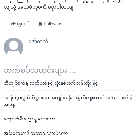
ယျလို့ ဒသေခံတှကေို ပွောပါတယျ။
မျှဝေပါ
Follow us
ဇော်ထက်
ဆက်စပ်သတင်းများ ...
တီကျစ်စက်ရုံ လည်ပတ်ခွင့် သုံးနှစ်သက်တမ်းတိုးမြှင့်
အငြင်းပွားဖွယ် စီးပွားရေး အကျိုးအမြတ်နဲ့ တီကျစ် ဓာတ်အားပေး စက်ရုံ
အရေး
ကျောက်မီးသွေး နဲ့ သေဘေး
အင်းလေးကန် သဘာဝ ဘေးမဲ့တော