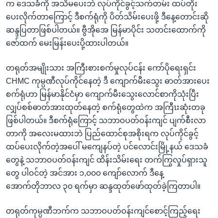
က ဒေသခံကို အသိမပေးဘဲ လုပ်ကိုင်ခွင့်သက်တမ်း ထပ်တိုး
ပေးလိုက်တာကြောင့် ဒီစက်ရုံကို ပိတ်သိမ်းပေးဖို့ ဒီနေ့တောင်းဆို
ဆန္ဒပြတာဖြစ်ပါတယ်။ ဗွီအိုအေ မြန်မာပိုင်း သတင်းထောက်ကို
ဇော်ထက် မေးမြန်းပေးပို့ထားပါတယ်။
တရုတ်အမျိုးသား အကြီးစားစက်မှုလုပ်ငန်း ကော်ပိုရေးရှင်း
CHMC ကုမ္ပဏီလုပ်ကိုင်နေတဲ့ ဒီ ကျောက်မီးသွေး ဓာတ်အားပေး
စက်ရုံဟာ မြန်မာနိုင်ငံမှာ ကျောက်မီးသွေးလောင်စာကိုသုံးပြီး
လျှပ်စစ်ဓာတ်အားထုတ်နေတဲ့ စက်ရုံတွေထဲက အကြီၤးဆုံးတခု
ဖြစ်ပါတယ်။ ဒီစက်ရုံကြောင့် သဘာဝပတ်ဝန်းကျင် ပျက်စီးလာ
တာကို အလေးမထားဘဲ ပြည်ထောင်စုအစိုးရက လုပ်ကိုင်ခွင့်
ထပ်ပေးလိုက်တဲ့အပေါ် မကျေနပ်တဲ့ ပင်လောင်းမြို့နယ် ဒေသခံ
တွေနဲ့ သဘာဝပတ်ဝန်းကျင် ထိန်းသိမ်းရေး တက်ကြွလှုပ်ရှားသူ
တွေ ပါဝင်တဲ့ အင်အား ၁,၀၀၀ ကျော်လောက် ဒီနေ့
အောက်တိုဘာလ ၃၀ ရက်မှာ ဆန္ဒထုတ်ဖော်ထုတ်ခဲ့ကြတာပါ။
တရုတ်ကုမ္ပဏီဘက်က သဘာဝပတ်ဝန်းကျင်စောင့်ကြည့်ရေး