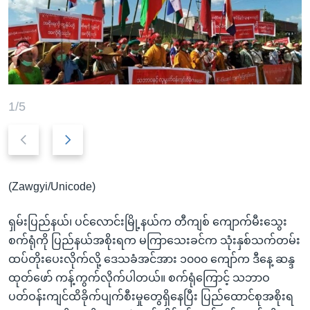
အ
သုတပဒေသာ အင်္ဂလိပ်စာ
ညွန်း
Learning English
စာမျက်နှာ
သို့
ဗွီအိုအေ လူမှုကွန်ယက်များ
ကျော်
ကြည့်
1/5
ရန်
ဘာသာစကားများ
Previous
Next
ရှာဖွေ
slide
slide
ရန်
နေရာ
(Zawgyi/Unicode)
သို့
ကျော်
ရှမ်းပြည်နယ်၊ ပင်လောင်းမြို့နယ်က တီကျစ် ကျောက်မီးသွေး
ရန်
စက်ရုံကို ပြည်နယ်အစိုးရက မကြာသေးခင်က သုံးနှစ်သက်တမ်း
ထပ်တိုးပေးလိုက်လို့ ဒေသခံအင်အား ၁၀၀၀ ကျော်က ဒီနေ့ ဆန္ဒ
ထုတ်ဖော် ကန့်ကွက်လိုက်ပါတယ်။ စက်ရုံကြောင့် သဘာဝ
ပတ်ဝန်းကျင်ထိခိုက်ပျက်စီးမှုတွေရှိနေပြီး ပြည်ထောင်စုအစိုးရ