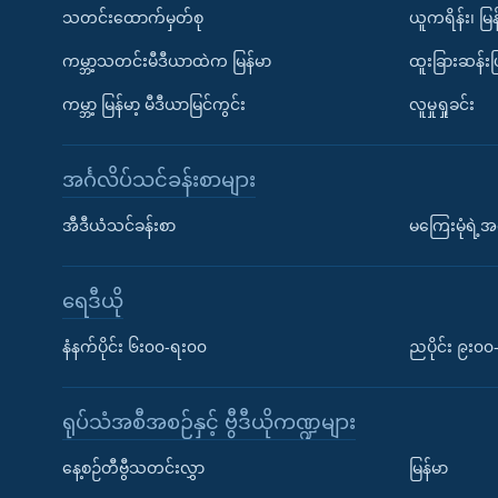
သတင်းထောက်မှတ်စု
ယူကရိန်း၊ မြန
ကမ္ဘာ့သတင်းမီဒီယာထဲက မြန်မာ
ထူးခြားဆန်း
ကမ္ဘာ့ မြန်မာ့ မီဒီယာမြင်ကွင်း
လူမှုရှုခင်း
အင်္ဂလိပ်သင်ခန်းစာများ
အီဒီယံသင်ခန်းစာ
မကြေးမုံရဲ့အင
ရေဒီယို
နံနက်ပိုင်း ၆း၀၀-ရး၀၀
ညပိုင်း ၉း၀
ရုပ်သံအစီအစဉ်နှင့် ဗွီဒီယိုကဏ္ဍများ
နေ့စဉ်တီဗွီသတင်းလွှာ
မြန်မာ