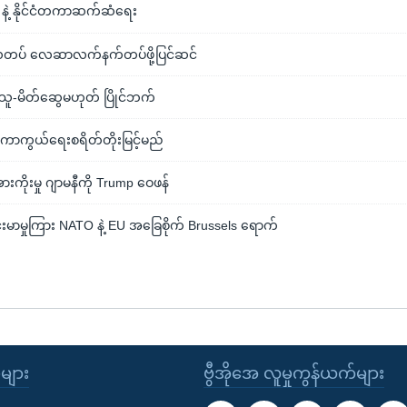
နဲ့ နိုင်ငံတကာဆက်ဆံရေး
ပ် လေဆာလက်နက်တပ်ဖို့ပြင်ဆင်
န်သူ-မိတ်ဆွေမဟုတ် ပြိုင်ဘက်
 ကာကွယ်ရေးစရိတ်တိုးမြင့်မည်
ားကိုးမှု ဂျာမနီကို Trump ဝေဖန်
မာမှုကြား NATO နဲ့ EU အခြေစိုက် Brussels ရောက်
ုများ
ဗွီအိုအေ လူမှုကွန်ယက်များ