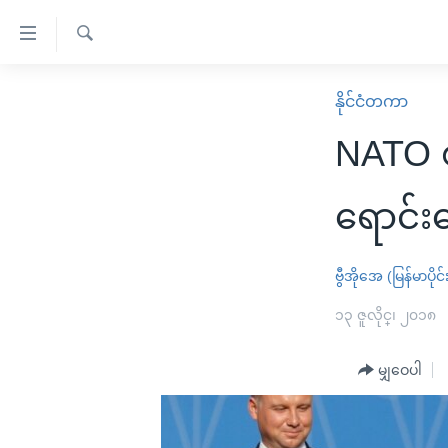
သုံး
ရ
ရှာဖွေ
လွယ်ကူ
မူလစာမျက်နှာ
နိုင်ငံတကာ
ရ
စေ
မြန်မာ
လာ
NATO စ
သည့်
ဒ်
ကမ္ဘာ့သတင်းများ
Link
ဗွီဒီယို
နိုင်ငံတကာ
ရောင်
များ
သတင်းလွတ်လပ်ခွင့်
အမေရိကန်
ပင်မ
ရပ်ဝန်းတခု လမ်းတခု အလွန်
တရုတ်
ဗွီအိုအေ (မြန်မာပိုင်
အကြောင်းအရာ
အင်္ဂလိပ်စာလေ့လာမယ်
အစ္စရေး-ပါလက်စတိုင်း
၁၃ ဇူလိုင္၊ ၂၀၁၈
သို့
အပတ်စဉ်ကဏ္ဍများ
အမေရိကန်သုံးအီဒီယံ
ကျော်
မျှဝေပါ
ကြည့်
ရေဒီယိုနှင့်ရုပ်သံ အချက်အလက်များ
မကြေးမုံရဲ့ အင်္ဂလိပ်စာ
ရေဒီယို
ရန်
ရေဒီယို/တီဗွီအစီအစဉ်
ရုပ်ရှင်ထဲက အင်္ဂလိပ်စာ
တီဗွီ
ပင်မ