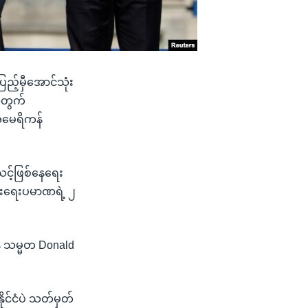
ည့်မှီအောင်သုံး
အတွက်
အမေရိကန်
င့်ဖြစ်နေရေး
ွါးရေးပမာဏရဲ့ ၂
် သမ္မတ Donald
ိုင်ငံပဲ သတ်မှတ်