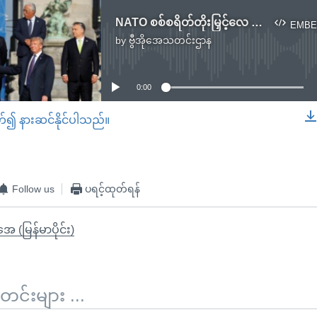
NATO စစ်စရိတ်တိုးမြှင့်လေ ကန်လက်နက်ရောင်းကောင်းလေ
EMBE
by
ဗွီအိုအေသတင်းဌာန
No media source currently available
0:00
တ်၍ နားဆင်နိုင်ပါသည်။
EMBED
Follow us
ပရင့်ထုတ်ရန်
ုအေ (မြန်မာပိုင်း)
်းများ ...