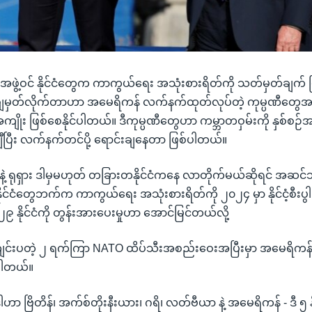
ွဲ့ဝင် နိုင်ငံတွေက ကာကွယ်ရေး အသုံးစားရိတ်ကို သတ်မှတ်ချက် ပြ
စ် ချမှတ်လိုက်တာဟာ အမေရိကန် လက်နက်ထုတ်လုပ်တဲ့ ကုမ္ပဏီတွေ
ုး ဖြစ်စေနိုင်ပါတယ်။ ဒီကုမ္ပဏီတွေဟာ ကမ္ဘာတဝှမ်းကို နှစ်စဉ်
ချီပြီး လက်နက်တင်ပို့ ရောင်းချနေတာ ဖြစ်ပါတယ်။
ဲ့ ရုရှား ဒါမှမဟုတ် တခြားတနိုင်ငံကနေ လာတိုက်မယ်ဆိုရင် အဆင်သ
ိုင်ငံတွေဘက်က ကာကွယ်ရေး အသုံးစားရိတ်ကို ၂၀၂၄ မှာ နိုင်ငံ့စီးပ
င် ၂၉ နိုင်ငံကို တွန်းအားပေးမှုဟာ အောင်မြင်တယ်လို့
ျင်းပတဲ့ ၂ ရက်ကြာ NATO ထိပ်သီးအစည်းဝေးအပြီးမှာ အမေရိကန
ပါတယ်။
ဟာ ဗြိတိန်၊ အက်စ်တိုးနီးယား၊ ဂရိ၊ လတ်ဗီယာ နဲ့ အမေရိကန် - ဒီ ၅ န