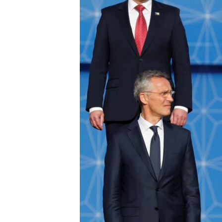
သုတပဒေသာ အင်္ဂလိပ်စာ
အ
ညွန်း
စာမျက်နှာ
သို့
ကျော်
ကြည့်
ရန်
ရှာဖွေ
ရန်
နေရာ
သို့
ကျော်
ရန်