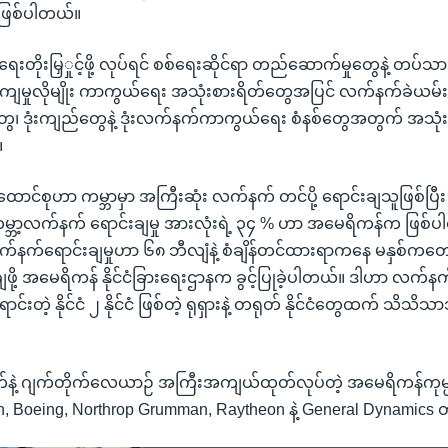
 ဖြစ်ပါတယ်။
းတိုးမြှှုင့်ဖို့ လုပ်ရင် စစ်ရေးဆိုင်ရာ တည်ဆောက်မှုတွေနဲ့ တပ်
ျမှုလိုမျိုး ကာကွယ်ရေး အသုံးစားရိတ်တွေအပြင် လက်နက်ခဲယမ်
၊ ဒုံးကျည်တွေနဲ့ ဒုံးလက်နက်ကာကွယ်ရေး စံနစ်တွေအတွက် အသုံး
။
ာင်စုဟာ ကမ္ဘာမှာ အကြီးဆုံး လက်နက် တင်ပို့ ရောင်းချသူဖြစ်ပြ
္ဘာ့လက်နက် ရောင်းချမှု အားလုံးရဲ့ ၃၄ % ဟာ အမေရိကန်က ဖြစ်ပ
်နက်ရောင်းချမှုဟာ ၆၈ ဘီလျံနဲ့ စံချိန်တင်ထားရာကနေ မနှစ်ကတေ
ဖို့ အမေရိကန် နိုင်ငံခြားရေးဌာနက ခွင့်ပြုခဲ့ပါတယ်။ ဒါဟာ လက်နက
တဲ့ နိုင်ငံ ၂ နိုင်ငံ ဖြစ်တဲ့ ရုရှားနဲ့ တရုတ် နိုင်ငံတွေထက် သိသိ
က်နဲ့ ဂျက်တိုက်လေယာဉ် အကြီးအကျယ်ထုတ်လုပ်တဲ့ အမေရိကန်ကု
, Boeing, Northrop Grumman, Raytheon နဲ့ General Dynamics တ