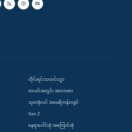
တိုင်းရင်းသတင်းလွှာ
တပတ်အတွင်း အားကစား
သုတစုံလင် အမေရိကန်တခွင်
Gen Z
နေရာပေါင်းစုံ အကြောင်းစုံ