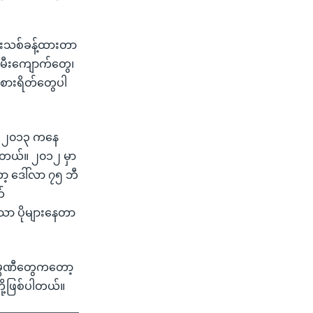
သားသစ်ခန့်ထားတာ
းမီးကျောက်တွေ၊
စားရိတ်တွေပါ
ီး ၂၀၁၃ ကနေ
ါတယ်။ ၂၀၁၂ မှာ
ာ့ ဒေါ်လာ ၇၅ ဘီ
်
သာသာ ပိုများနေတာ
မ္ပဏီတွေကတော့
ို့ဖြစ်ပါတယ်။