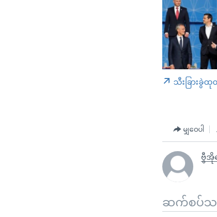
သီးခြားခွဲထု
မျှဝေပါ
ဗွီအိ
ဆက်စပ်သတင