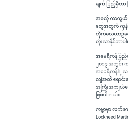
ချက် ပြည့်မှီတာ
အခုလို ကာကွယ်ရေ
တွေအတွက် ကုန်က
တိုက်လေယာဉ်တွေ
တိုးလာနိုင်တာပါ
အမေရိကန်ပြည်ထေ
၂၀၁၇ အတွင်း ကမ
အမေရိကန်ရဲ့ လက
လျံအထိ ရောင်းချ
အကြီးအကျယ်ရောင်း
ဖြစ်ပါတယ်။
ကမ္ဘာမှာ လက်န
Lockheed Martin