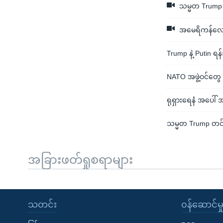
သမ္မတ Trump 
အမေရိကန်လေတ
Trump နဲ့ Putin ရ
NATO အဖွဲ့ဝင်တွေ
ရုရှားရေနံ အပေါ် အ
သမ္မတ Trump တင်း
အခြားဖတ်ရှုစရာများ
သတင်း
၀န်ဆောင်မှ