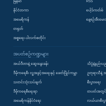
မြန်မာ
RSS
နိုင်ငံတကာ
ပေါ့ဒ်ကတ်စ်
အမေရိကန်
နေ့စဉ်အီးမေ
တရုတ်
အစ္စရေး-ပါလက်စတိုင်း
အပတ်စဉ်ကဏ္ဍများ
အယ်ဒီတာနဲ့ ဆွေးနွေးခန်း
သိပ္ပံနဲ့နည်း
ဒီမိုကရေစီ၊ လူ့အခွင့်အရေးနှင့် ခေတ်ပြိုင်ကမ္ဘာ
ဥတုရာသီနဲ့ 
သတင်းသုံးသပ်ချက်
စီးပွားရေး
ဒီမိုကရေစီရေးရာ
တပတ်အတွင်
အမေရိကန်နိုင်ငံရေး
လယ်ယာစီးပွ