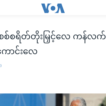
စ်စရိတ်တိုးမြှင့်လေ ကန်လက
းကောင်းလေ
း)