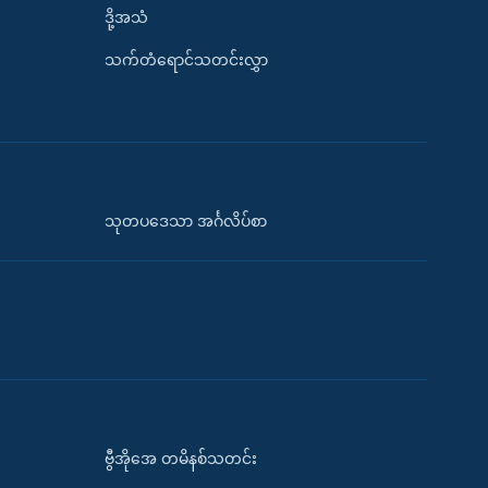
ဒို့အသံ
သက်တံရောင်သတင်းလွှာ
သုတပဒေသာ အင်္ဂလိပ်စာ
ဗွီအိုအေ တမိနစ်သတင်း