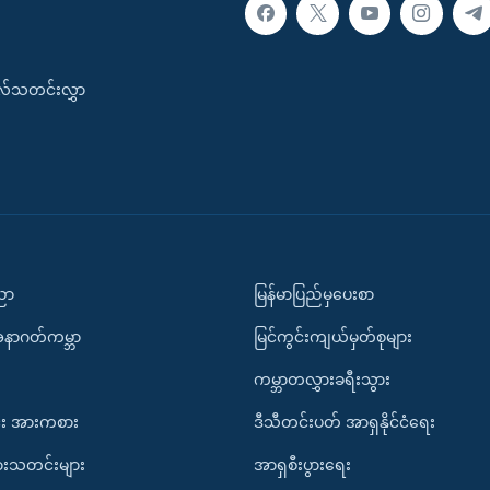
းလ်သတင်းလွှာ
ပညာ
မြန်မာပြည်မှပေးစာ
အနာဂတ်ကမ္ဘာ
မြင်ကွင်းကျယ်မှတ်စုများ
ကမ္ဘာတလွှားခရီးသွား
း အားကစား
ဒီသီတင်းပတ် အာရှနိုင်ငံရေး
ားသတင်းများ
အာရှစီးပွားရေး