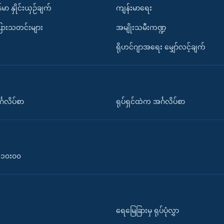
်မာ နှိုင်းယှဉ်ချက်
ကျန်းမာရေး
ပြားသတင်းများ
အမျိုးသမီးကဏ္ဍ
ရိုဟင်ဂျာအရေး မျှော်လင့်ချက်
်္ဂလိပ်စာ
ရုပ်ရှင်ထဲက အင်္ဂလိပ်စာ
၀-၁၀း၀၀
ရေမြေခြားမှ ရုပ်ပုံလွှာ