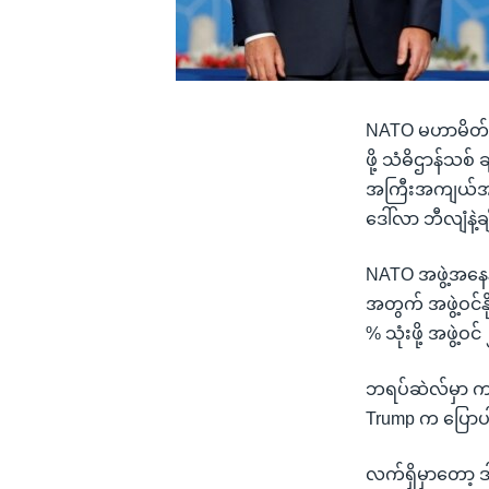
NATO မဟာမိတ်အဖ
ဖို့ သံဓိဌာန်သ
အကြီးအကျယ်အကျိ
ဒေါ်လာ ဘီလျံနဲ့
NATO အဖွဲ့အနေန
အတွက် အဖွဲ့ဝင်န
% သုံးဖို့ အဖွဲ့ဝ
ဘရပ်ဆဲလ်မှာ က
Trump က ပြော
လက်ရှိမှာတော့ ဒါ