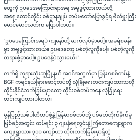
တွေကို ဥပဒေအကြောင်းရာအရ အမှုဖွင့်ထားတယ်လို့
အရှေ့တောင်တိုင်း စစ်ဌာနချုပ် တပ်မတော်ပြောခွင့်ရ ဗိုလ်မှူးကြီး
မောင်မောင်လတ်က ပြောပါတယ်။
“ဥပဒေကြောင်းအရပဲ ကျနော်တို့ ဆက်လုပ်မှာပေါ့။ အခုရဲစခန်း
မှာ အမှုဖွင့်ထားတယ်။ ဥပဒေတော့ ပစ်တဲ့လူကိုပေါ့။ ပစ်တဲ့လူကို
တရားစွဲမှာပေါ့။ ဥပဒေနဲ့ပဲသွားမယ်။”
လက်ရှိ ဘုရားသုံးဆူမြို့နယ် အဝင်အထွက်မှာ မြန်မာစစ်တပ်နဲ့
BGF ကရင်နယ်ခြားစောင့်တပ်တို့ လုံခြုံရေးတင်းကျပ်ထားသလို
ထိုင်းနိုင်ငံဘက်ခြမ်းမှာတော့ ထိုင်းစစ်တပ်ကနေ လုံခြုံရေး
တင်းကျပ်ထားပါတယ်။
မွန်ပြည်သစ်ပါတီတပ်ဖွဲ့နဲ့ မြန်မာစစ်တပ်တို့ ပစ်ခတ်တိုက်ခိုက်မှု
ဖြစ်စဉ်အတွင်း တပ်ရင်း ၃ ဂျပန်ရေတွင်းနဲ့ ကြံတောကျေးရွာက
ကျေးရွာသား ၃၀၀ ကျော်ဟာ ထိုင်းဘက်ခြမ်းမှာရှိတဲ့