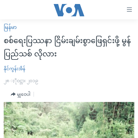
သုံး
ရ
လွယ်ကူ
မြန်မာ
မူလစာမျက်နှာ
စေ
စစ်ရေးပြဿနာ ငြိမ်းချမ်းစွာဖြေရှင်းဖို့ မွန်
မြန်မာ
သည့်
ပြည်သစ် လိုလား
ကမ္ဘာ့သတင်းများ
Link
ဗွီဒီယို
နိုင်ငံတကာ
နိုင်ကွန်းအိန်
များ
သတင်းလွတ်လပ်ခွင့်
အမေရိကန်
၂၈ ႏိုဝင္ဘာ၊ ၂၀၁၉
ပင်မ
ရပ်ဝန်းတခု လမ်းတခု အလွန်
တရုတ်
အကြောင်းအရာ
မျှဝေပါ
သို့
အင်္ဂလိပ်စာလေ့လာမယ်
အစ္စရေး-ပါလက်စတိုင်း
ကျော်
အပတ်စဉ်ကဏ္ဍများ
အမေရိကန်သုံးအီဒီယံ
ကြည့်
ရေဒီယိုနှင့်ရုပ်သံ အချက်အလက်များ
မကြေးမုံရဲ့ အင်္ဂလိပ်စာ
ရေဒီယို
ရန်
ပင်မ
ရေဒီယို/တီဗွီအစီအစဉ်
ရုပ်ရှင်ထဲက အင်္ဂလိပ်စာ
တီဗွီ