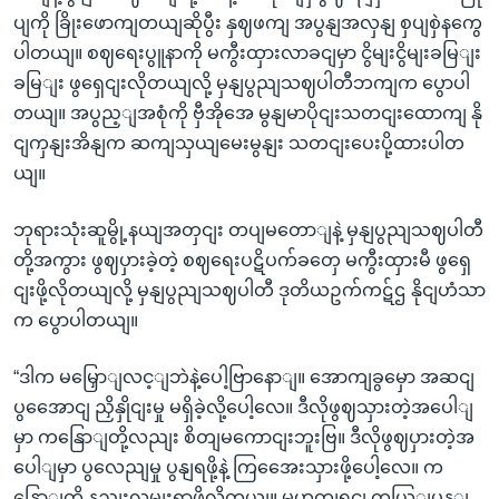
ပျကို ခြိုးဖောကျတယျဆိုပွီး နှဈဖကျ အပွနျအလှနျ စှပျစှဲနကွေ
ပါတယျ။ စဈရေးပွူနာကို မကွီးထှားလာခငျမှာ ငွိမျးငွိမျးခမြျး
ခမြျး ဖွရှေငျးလိုတယျလို့ မှနျပွညျသဈပါတီဘကျက ပွောပါ
တယျ။ အပွည့ျအစုံကို ဗှီအိုအေ မွနျမာပိုငျးသတငျးထောကျ နို
ငျကှနျးအိနျက ဆကျသှယျမေးမွနျး သတငျးပေးပို့ထားပါတ
ယျ။
ဘုရားသုံးဆူမွို့နယျအတှငျး တပျမတောျနဲ့ မှနျပွညျသဈပါတီ
တို့အကွား ဖွဈပှားခဲ့တဲ့ စဈရေးပဋိပက်ခတှေ မကွီးထှားမီ ဖွရှေ
ငျးဖို့လိုတယျလို့ မှနျပွညျသဈပါတီ ဒုတိယဥက်ကဋ်ဌ နိုငျဟံသာ
က ပွောပါတယျ။
“ဒါက မမြှောျလင့ျဘဲနဲ့ပေါ့ဗြာနောျ။ အောကျခွမှော အဆငျ
ပွအေောငျ ညှိနှိုငျးမှု မရှိခဲ့လို့ပေါ့လေ။ ဒီလိုဖွဈသှားတဲ့အပေါျ
မှာ ကနြောျတို့လညျး စိတျမကောငျးဘူးဗြ။ ဒီလိုဖွဈပှားတဲ့အ
ပေါျမှာ ပွလေညျမှု ပွနျရဖို့နဲ့ ကြအေေးသှားဖို့ပေါ့လေ။ က
နြောျတို့ နညျးလမျးရှာဖို့လိုတယျ။ မဟုတျရငျ ကယြျပွန့ျ