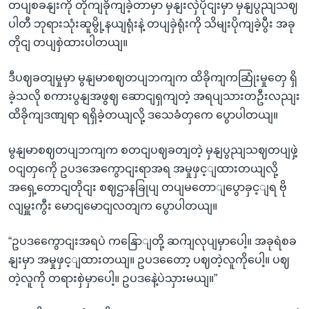
တပျစခနျးကို တိုကျခိုကျခဲ့တာမှာ မှနျးလှဲပိုငျးမှာ မှနျပွညျသဈ
ပါတီ ဘုရားသုံးဆူမွို့နယျရုံးနဲ့ တပျခှဲရုံးကို သိမျးပိုကျခဲ့ပွီး အခု
တိုငျ တပျစှဲထားပါတယျ။
ဒီပဈခတျမှုမှာ မွနျမာစဈတပျဘကျက ထိခိုကျကဆြုံးမှုတှေ ရှိ
ခဲ့သလို စကားပွနျအဖွဈ ဆောငျရှကျတဲ့ အရပျသားတဦးလညျး
ထိခိုကျဒဏျရာ ရရှိခဲ့တယျလို့ ဒသေခံတှကေ ပွောပါတယျ။
မွနျမာစဈတပျဘကျက စတငျပဈခတျတဲ့ မှနျပွညျသဈတပျဖှဲ့
ဝငျတှကေို ဥပဒအေကွောငျးရာအရ အမှုဖှင့ျထားတယျလို့
အရှေ့တောငျတိုငျး စဈဌာနခြုပျ တပျမတောျပွောခှင့ျရ ဗို
လျမှူးကွီး မောငျမောငျလတျက ပွောပါတယျ။
“ဥပဒကွေောငျးအရပဲ ကနြောျတို့ ဆကျလုပျမှာပေါ့။ အခုရဲစခ
နျးမှာ အမှုဖှင့ျထားတယျ။ ဥပဒတေော့ ပဈတဲ့လူကိုပေါ့။ ပဈ
တဲ့လူကို တရားစှဲမှာပေါ့။ ဥပဒနေဲ့ပဲသှားမယျ။”