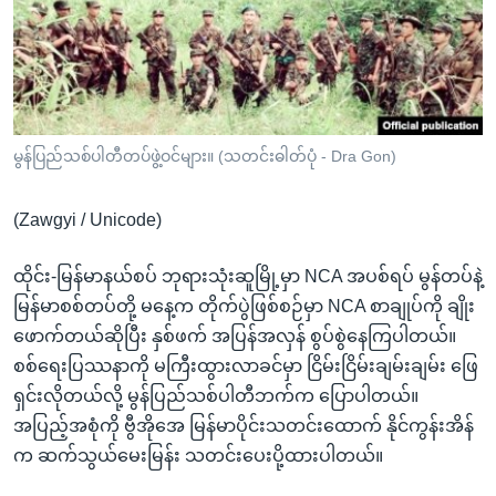
အ
သုတပဒေသာ အင်္ဂလိပ်စာ
ညွန်း
Learning English
စာမျက်နှာ
သို့
ဗွီအိုအေ လူမှုကွန်ယက်များ
ကျော်
ကြည့်
မွန်ပြည်သစ်ပါတီတပ်ဖွဲ့ဝင်များ။ (သတင်းဓါတ်ပုံ - Dra Gon)
ရန်
ဘာသာစကားများ
ရှာဖွေ
(Zawgyi / Unicode)
ရန်
နေရာ
ထိုင်း-မြန်မာနယ်စပ် ဘုရားသုံးဆူမြို့မှာ NCA အပစ်ရပ် မွန်တပ်နဲ့
သို့
မြန်မာစစ်တပ်တို့ မနေ့က တိုက်ပွဲဖြစ်စဉ်မှာ NCA စာချုပ်ကို ချိုး
ကျော်
ဖောက်တယ်ဆိုပြီး နှစ်ဖက် အပြန်အလှန် စွပ်စွဲနေကြပါတယ်။
ရန်
စစ်ရေးပြဿနာကို မကြီးထွားလာခင်မှာ ငြိမ်းငြိမ်းချမ်းချမ်း ဖြေ
ရှင်းလိုတယ်လို့ မွန်ပြည်သစ်ပါတီဘက်က ပြောပါတယ်။
အပြည့်အစုံကို ဗွီအိုအေ မြန်မာပိုင်းသတင်းထောက် နိုင်ကွန်းအိန်
က ဆက်သွယ်မေးမြန်း သတင်းပေးပို့ထားပါတယ်။