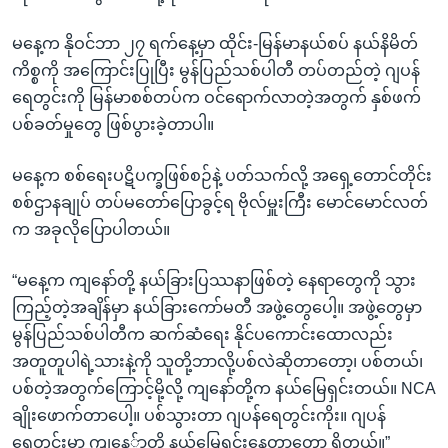
မနေ့က နိုဝင်ဘာ ၂၇ ရက်နေ့မှာ ထိုင်း-မြန်မာနယ်စပ် နယ်နိမိတ်
ကိစ္စကို အကြောင်းပြုပြီး မွန်ပြည်သစ်ပါတီ တပ်တည်တဲ့ ဂျပန်
ရေတွင်းကို မြန်မာစစ်တပ်က ဝင်ရောက်လာတဲ့အတွက် နှစ်ဖက်
ပစ်ခတ်မှုတွေ ဖြစ်ပွားခဲ့တာပါ။
မနေ့က စစ်ရေးပဋိပက္ခဖြစ်စဉ်နဲ့ ပတ်သက်လို့ အရှေ့တောင်တိုင်း
စစ်ဌာနချုပ် တပ်မတော်ပြောခွင့်ရ ဗိုလ်မှူးကြီး မောင်မောင်လတ်
က အခုလိုပြောပါတယ်။
“မနေ့က ကျနော်တို့ နယ်ခြားပြဿနာဖြစ်တဲ့ နေရာတွေကို သွား
ကြည့်တဲ့အချိန်မှာ နယ်ခြားကော်မတီ အဖွဲ့တွေပေါ့။ အဖွဲ့တွေမှာ
မွန်ပြည်သစ်ပါတီက ဆက်ဆံရေး နိုင်ပကောင်းထောလည်း
အတူတူပါရဲ့သားနဲ့ကို သူတို့ဘာလို့ပစ်လဲဆိုတာတော့၊ ပစ်တယ်၊
ပစ်တဲ့အတွက်ကြောင့်မို့လို့ ကျနော်တို့က နယ်မြေရှင်းတယ်။ NCA
ချိုးဖောက်တာပေါ့။ ပစ်သွားတာ ဂျပန်ရေတွင်းကိုး။ ဂျပန်
ရေတွင်းမှာ ကျနေ်ာတို့ နယ်မြေရှင်းနေတာတော့ ရှိတယ်။”