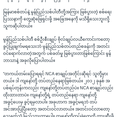
မြန်မာစစ်တပ်နဲ့ မွန်ပြည်သစ်ပါတီတို့အကြား ဖြစ်ပွားတဲ့ စစ်ရေး
ပြဿနာကို တွေ့ဆုံဖြေရှင်းဖို့ အခြေအနေကို မသိရှိသေးဘူးလို့
သူကဆိုပါတယ်။
မွန်ပြည်သစ်ပါတီ စစ်ဦးစီးချုပ် ဗိုလ်ချုပ်လယီကောင်းကတော့
ခွင့်ပြုချက်မရသေးဘဲ မွန်ပြည်သစ်တပ်တည်စခန်းကို အတင်း
ဝင်ရောက်လာတဲ့အတွက် ပစ်ခတ်မှု ဖြစ်ပွားတာဖြစ်ကြောင်း မွန်
ဘာသာနဲ့ အခုလိုပြောပါတယ်။
“တကယ်တမ်းပြောရရင် NCA စာချုပ်အတိုင်းဆိုရင် သူတို့မှား
တယ်။ ဒါ ကျနော်တို့ တပ်တည်နေရာဖြစ်တယ်။ ၂၀၁၂ ခုနှစ် အ
ပစ်ရပ်တုန်းကလည်း ကျနော်တို့တပ်တည်ပဲ။ NCA စာချုပ်လည်း
ထိုးထားတာပဲ။ ကျနော်တို့ရဲ့ တပ်တည်နေရာ ကျနော်တို့
အခွင့်ပေးမှ ခွင့်ရမှလာပါ။ အခုဟာက အခွင့်မရဘဲ တပ်
အင်အားပြပြီးတော့ အတင်းဝင်လာတယ်။ အတင်းဝင်လာတော့
သေနတ်သံ မြည်သွားတာပေါ့။ ကျနော်တို့တပ်ဖွဲ့တွေကို တားဆီးဖို့