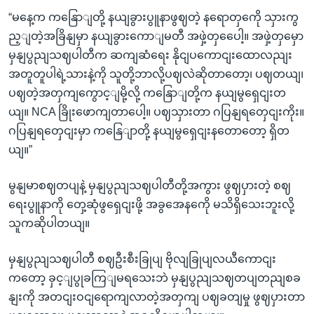
“မနေ့က ကနြောျတို့ နယျခွားပွူနာဖွဈတဲ့ နရောတှကေို သှားကွ
ည့ျတဲ့အခြိနျမှာ နယျခွားကောျမတီ အဖှဲ့တှပေေါ့။ အဖှဲ့တှမှော
မှနျပွညျသဈပါတီက ဆကျဆံရေး နိုငျပကောငျးထောလညျး
အတူတူပါရဲ့သားနဲ့ကို သူတို့ဘာလို့ပဈလဲဆိုတာတော့၊ ပဈတယျ၊
ပဈတဲ့အတှကျကွောင့ျမို့လို့ ကနြောျတို့က နယျမွရှေငျးတ
ယျ။ NCA ခြိုးဖောကျတာပေါ့။ ပဈသှားတာ ဂပြနျရတှေငျးကိုး။
ဂပြနျရတှေငျးမှာ ကနြေျာတို့ နယျမွရှေငျးနတောတော့ ရှိတ
ယျ။”
မွနျမာစဈတပျနဲ့ မှနျပွညျသဈပါတီတို့အကွား ဖွဈပှားတဲ့ စဈ
ရေးပွူနာကို တှေ့ဆုံဖွရှေငျးဖို့ အခွအေနကေို မသိရှိသေးဘူးလို့
သူကဆိုပါတယျ။
မှနျပွညျသဈပါတီ စဈဦးစီးခြုပျ ဗိုလျခြုပျလယီကောငျး
ကတော့ ခှင့ျပွုခကြျမရသေးဘဲ မှနျပွညျသဈတပျတညျစခ
နျးကို အတငျးဝငျရောကျလာတဲ့အတှကျ ပဈခတျမှု ဖွဈပှားတာ