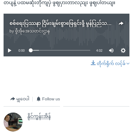
တပျနဲ့ ပထမဆုံးတိုကျပှဲ ဖွဈပှားတာလညျး ဖွဈပါတယျ။
စစ်ရေးပြဿနာ ငြိမ်းချမ်းစွာဖြေရှင်းဖို့ မွန်ပြည်သစ် လိုလား
by
ဗွီအိုအေသတင်းဌာန
No media source currently available
0:00
4:02
တိုက်ရိုက် လင့်ခ်
မျှဝေပါ
Follow us
နိုင်ကွန်းအိန်