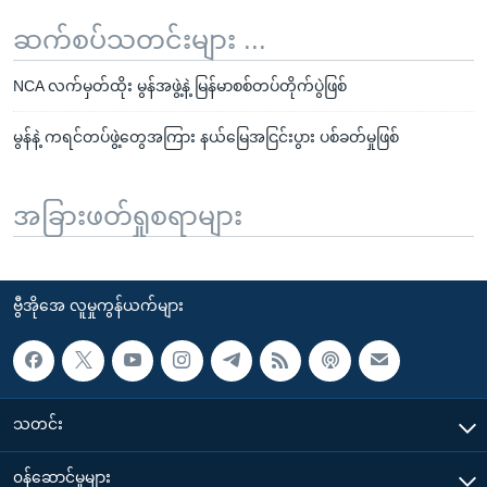
ဆက်စပ်သတင်းများ ...
NCA လက်မှတ်ထိုး မွန်အဖွဲ့နဲ့ မြန်မာစစ်တပ်တိုက်ပွဲဖြစ်
မွန်နဲ့ ကရင်တပ်ဖွဲ့တွေအကြား နယ်မြေအငြင်းပွား ပစ်ခတ်မှုဖြစ်
အခြားဖတ်ရှုစရာများ
ဗွီအိုအေ လူမှုကွန်ယက်များ
သတင်း
၀န်ဆောင်မှုများ