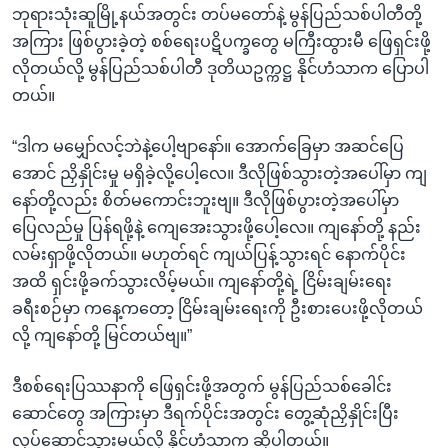
ဘုရားသုံးဆူမြို့နယ်အတွင်း တပ်မတော်နဲ့ မွန်ပြည်သစ်ပါတီတို့
အကြား ဖြစ်ပွားခဲ့တဲ့ စစ်ရေးပဋိပက္ခတွေ မကြီးထွားမီ ဖြေရှင်းဖို့
လိုတယ်လို့ မွန်ပြည်သစ်ပါတီ ဒုတိယဥက္ကဋ္ဌ နိုင်ဟံသာက ပြောပါ
တယ်။
“ဒါက မမျှော်လင့်ဘဲနဲ့ပေါ့ဗျာနော်။ အောက်ခြေမှာ အဆင်ပြေ
အောင် ညှိနှိုင်းမှု မရှိခဲ့လို့ပေါ့လေ။ ဒီလိုဖြစ်သွားတဲ့အပေါ်မှာ ကျ
နော်တို့လည်း စိတ်မကောင်းဘူးဗျ။ ဒီလိုဖြစ်ပွားတဲ့အပေါ်မှာ
ပြေလည်မှု ပြန်ရဖို့နဲ့ ကျေအေးသွားဖို့ပေါ့လေ။ ကျနော်တို့ နည်း
လမ်းရှာဖို့လိုတယ်။ မဟုတ်ရင် ကျယ်ပြန့်သွားရင် နောက်ပိုင်း
အထိ ရှင်းဖို့ခက်သွားလိမ့်မယ်။ ကျနော်တို့ရဲ့ ငြိမ်းချမ်းရေး
ခရီးစဉ်မှာ ကနေ့ကတော့ ငြိမ်းချမ်းရေးကို ဦးစားပေးဖို့လိုတယ်
လို့ ကျနော်တို့ မြင်တယ်ဗျ။”
ဒီစစ်ရေးပြဿနာကို ဖြေရှင်းဖို့အတွက် မွန်ပြည်သစ်ခေါင်း
ဆောင်တွေ အကြားမှာ ဒီရက်ပိုင်းအတွင်း တွေ့ဆုံညှိနှိုင်းပြီး
လုပ်ဆောင်သွားမယ်လို့ နိုင်ဟံသာက ဆိုပါတယ်။