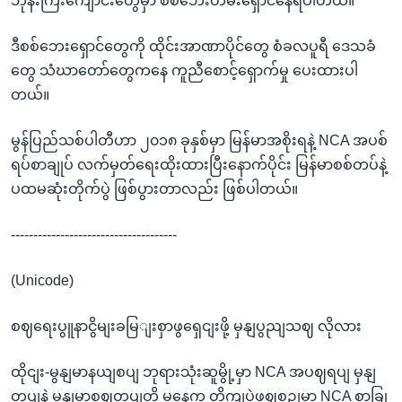
ဘုန်းကြီးကျောင်းတွေမှာ စစ်ဘေးတိမ်းရှောင်နေရပါတယ်။
ဒီစစ်ဘေးရှောင်တွေကို ထိုင်းအာဏာပိုင်တွေ စံခလပူရီ ဒေသခံ
တွေ သံဃာတော်တွေကနေ ကူညီစောင့်ရှောက်မှု ပေးထားပါ
တယ်။
မွန်ပြည်သစ်ပါတီဟာ ၂၀၁၈ ခုနှစ်မှာ မြန်မာအစိုးရနဲ့ NCA အပစ်
ရပ်စာချုပ် လက်မှတ်ရေးထိုးထားပြီးနောက်ပိုင်း မြန်မာစစ်တပ်နဲ့
ပထမဆုံးတိုက်ပွဲ ဖြစ်ပွားတာလည်း ဖြစ်ပါတယ်။
-------------------------------------
(Unicode)
စဈရေးပွူနာငွိမျးခမြျးစှာဖွရှေငျးဖို့ မှနျပွညျသဈ လိုလား
ထိုငျး-မွနျမာနယျစပျ ဘုရားသုံးဆူမွို့မှာ NCA အပဈရပျ မှနျ
တပျနဲ့ မွနျမာစဈတပျတို့ မနေ့က တိုကျပှဲဖွဈစဉျမှာ NCA စာခြု