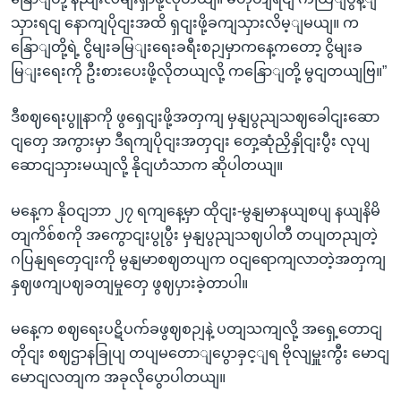
သှားရငျ နောကျပိုငျးအထိ ရှငျးဖို့ခကျသှားလိမ့ျမယျ။ က
နြောျတို့ရဲ့ ငွိမျးခမြျးရေးခရီးစဉျမှာကနေ့ကတော့ ငွိမျးခ
မြျးရေးကို ဦးစားပေးဖို့လိုတယျလို့ ကနြောျတို့ မွငျတယျဗြ။”
ဒီစဈရေးပွူနာကို ဖွရှေငျးဖို့အတှကျ မှနျပွညျသဈခေါငျးဆော
ငျတှေ အကွားမှာ ဒီရကျပိုငျးအတှငျး တှေ့ဆုံညှိနှိုငျးပွီး လုပျ
ဆောငျသှားမယျလို့ နိုငျဟံသာက ဆိုပါတယျ။
မနေ့က နိုဝငျဘာ ၂၇ ရကျနေ့မှာ ထိုငျး-မွနျမာနယျစပျ နယျနိမိ
တျကိစ်စကို အကွောငျးပွုပွီး မှနျပွညျသဈပါတီ တပျတညျတဲ့
ဂပြနျရတှေငျးကို မွနျမာစဈတပျက ဝငျရောကျလာတဲ့အတှကျ
နှဈဖကျပဈခတျမှုတှေ ဖွဈပှားခဲ့တာပါ။
မနေ့က စဈရေးပဋိပက်ခဖွဈစဉျနဲ့ ပတျသကျလို့ အရှေ့တောငျ
တိုငျး စဈဌာနခြုပျ တပျမတောျပွောခှင့ျရ ဗိုလျမှူးကွီး မောငျ
မောငျလတျက အခုလိုပွောပါတယျ။