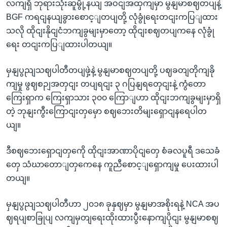
လကျရှိ ဘုရားသုံးဆူမွို့နယျ အဝငျအထှကျမှာ မွနျမာစဈတပျနဲ့
BGF ကရငျနယျခွားစောင့ျတပျတို့ လုံခွုံရေးတငျးကပြျထား
သလို ထိုငျးနိုငျငံဘကျခွမျးမှာတော့ ထိုငျးစဈတပျကနေ လုံခွုံ
ရေး တငျးကပြျထားပါတယျ။
မှနျပွညျသဈပါတီတပျဖှဲ့နဲ့ မွနျမာစဈတပျတို့ ပဈခတျတိုကျခို
ကျမှု ဖွဈစဉျအတှငျး တပျရငျး ၃ ဂပြနျရတှေငျးနဲ့ ကွံတော
ကြေးရှာက ကြေးရှာသား ၃၀၀ ကြောျဟာ ထိုငျးဘကျခွမျးမှာရှိ
တဲ့ ဘုနျးကွီးကြောငျးတှမှော စဈဘေးတိမျးရှောငျနရေပါတ
ယျ။
ဒီစဈဘေးရှောငျတှကေို ထိုငျးအာဏာပိုငျတှေ စံခလပူရီ ဒသေခံ
တှေ သံဃာတောျတှကေနေ ကူညီစောင့ျရှောကျမှု ပေးထားပါ
တယျ။
မှနျပွညျသဈပါတီဟာ ၂၀၁၈ ခုနှဈမှာ မွနျမာအစိုးရနဲ့ NCA အပ
ဈရပျစာခြုပျ လကျမှတျရေးထိုးထားပွီးနောကျပိုငျး မွနျမာစဈ