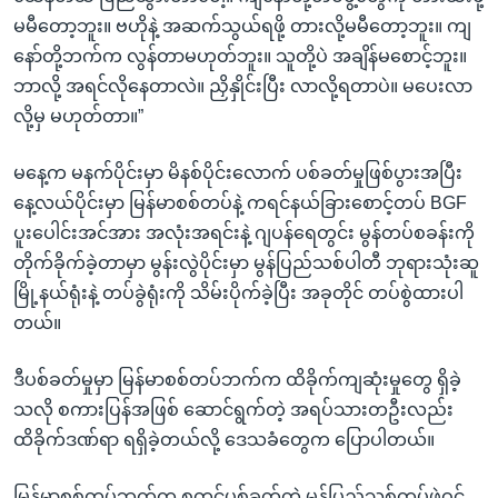
မမီတော့ဘူး။ ဗဟိုနဲ့ အဆက်သွယ်ရဖို့ တားလို့မမီတော့ဘူး။ ကျ
နော်တို့ဘက်က လွန်တာမဟုတ်ဘူး။ သူတို့ပဲ အချိန်မစောင့်ဘူး။
ဘာလို့ အရင်လိုနေတာလဲ။ ညှိနှိုင်းပြီး လာလို့ရတာပဲ။ မပေးလာ
လို့မှ မဟုတ်တာ။”
မနေ့က မနက်ပိုင်းမှာ မိနစ်ပိုင်းလောက် ပစ်ခတ်မှုဖြစ်ပွားအပြီး
နေ့လယ်ပိုင်းမှာ မြန်မာစစ်တပ်နဲ့ ကရင်နယ်ခြားစောင့်တပ် BGF
ပူးပေါင်းအင်အား အလုံးအရင်းနဲ့ ဂျပန်ရေတွင်း မွန်တပ်စခန်းကို
တိုက်ခိုက်ခဲ့တာမှာ မွန်းလွဲပိုင်းမှာ မွန်ပြည်သစ်ပါတီ ဘုရားသုံးဆူ
မြို့နယ်ရုံးနဲ့ တပ်ခွဲရုံးကို သိမ်းပိုက်ခဲ့ပြီး အခုတိုင် တပ်စွဲထားပါ
တယ်။
ဒီပစ်ခတ်မှုမှာ မြန်မာစစ်တပ်ဘက်က ထိခိုက်ကျဆုံးမှုတွေ ရှိခဲ့
သလို စကားပြန်အဖြစ် ဆောင်ရွက်တဲ့ အရပ်သားတဦးလည်း
ထိခိုက်ဒဏ်ရာ ရရှိခဲ့တယ်လို့ ဒေသခံတွေက ပြောပါတယ်။
မြန်မာစစ်တပ်ဘက်က စတင်ပစ်ခတ်တဲ့ မွန်ပြည်သစ်တပ်ဖွဲ့ဝင်