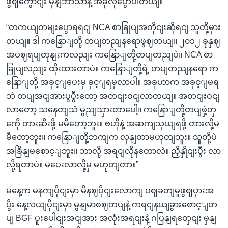
ဖွဈကွောငျး မှနျဘာသာနဲ့ အခုလိုပွောပါတယျ။
“တကယျတမျးပွောရရငျ NCA စာခြုပျအတိုငျးဆိုရငျ သူတို့မှား
တယျ။ ဒါ ကနြောျတို့ တပျတညျနရောဖွဈတယျ။ ၂၀၁၂ ခုနှဈ
အပဈရပျတုနျးကလညျး ကနြောျတို့တပျတညျပဲ။ NCA စာ
ခြုပျလညျး ထိုးထားတာပဲ။ ကနြောျတို့ရဲ့ တပျတညျနရော က
နြောျတို့ အခှင့ျပေးမှ ခှင့ျရမှလာပါ။ အခုဟာက အခှင့ျမရ
ဘဲ တပျအငျအားပွပွီးတော့ အတငျးဝငျလာတယျ။ အတငျးဝငျ
လာတော့ သနေတျသံ မွညျသှားတာပေါ့။ ကနြောျတို့တပျဖှဲ့တှ
ကေို တားဆီးဖို့ မမီတော့ဘူး။ ဗဟိုနဲ့ အဆကျသှယျရဖို့ တားလို့မ
မီတော့ဘူး။ ကနြောျတို့ဘကျက လှနျတာမဟုတျဘူး။ သူတို့ပဲ
အခြိနျမစောင့ျဘူး။ ဘာလို့ အရငျလိုနတောလဲ။ ညှိနှိုငျးပွီး လာ
လို့ရတာပဲ။ မပေးလာလို့မှ မဟုတျတာ။”
မနေ့က မနကျပိုငျးမှာ မိနဈပိုငျးလောကျ ပဈခတျမှုဖွဈပှားအ
ပွီး နေ့လယျပိုငျးမှာ မွနျမာစဈတပျနဲ့ ကရငျနယျခွားစောင့ျတ
ပျ BGF ပူးပေါငျးအငျအား အလုံးအရငျးနဲ့ ဂပြနျရတှေငျး မှနျ