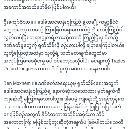
အကောင်အထည်ဖော်ဖို့ပဲ ဖြစ်ပါတယ်။
ဦးကျော်ဇံသာ ။ ။ ဒေါ်အောင်ဆန်းစုကြည် နဲ့ တချို့ ကမ္ဘာ့နိုင်ငံ
တွေကတော့ လာမယ့် ကြားဖြတ်ရွေးကောက်ပွဲကို စောင့်ကြည့်ပါ။
လွတ်လပ်ပြီး တရားမျှတရဲ့လားဆိုတာကို ကြည့်ပြီးမှ ပိတ်ဆို့
ဒဏ်ခတ်မှုတွေကို ရုတ်သိမ်းဖို့ စဉ်းစားပါလို့ ပြောနေကြပါတယ်။
သူတို့ပြောတဲ့အထဲမှာ သူတို့ရဲ့ သတ်မှတ်ချက်တွေထဲမှာ
အလုပ်ကြမ်းစေခိုင်းမှု မပါဝင်တော့သလိုပါပဲ။ ခင်များတို့ Trades
Union Congress ကသာ ဒီကိစ္စကို အဓိကထားနေတာပါ။
Ben Moxhem ။ ။ ဒဏ်ခတ်အရေးယူမှု ရုတ်သိမ်းရေးအတွက်
ဒေါ်အောင်ဆန်းစုကြည်ရဲ့ နောက်ဆုံးသဘောထား မှတ်ချက်ကို
ကျနော်တို့ မကြားရသေးပါဘူး။ ဒါပေမဲ့ ကျနော်တို့ အရင်တုန်းက
သဘောပေါက်ထားတာကတော့ မြန်မာနိုင်ငံရဲ့ ပြုပြင်ပြောင်းလဲ
ရေးဖြစ်စဉ်အတွက် နိုင်ငံတကာအသိုင်းအဝိုင်းက သိပ်
အလောတကြီး မဖြစ်သင့်ဘူးဆိုတဲ့အချက်ပဲ ဖြစ်ပါတယ်။ သတိ