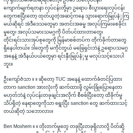
ကျောက်မျက်ရတနာ လုပ်ငန်းတို့မှာ ဥရောပ စီးပွားရေးလုပ်ငန်း
တွေကစပြီးတော့ ထုတ်ယူတဲ့အဆင့်ကနေ သွားရောက်မြုပ်နံှကြ
မယ်ဆိုရင် အဲဒီဒေသတွေမှာ အတင်းအဓမ္မ အလုပ်ကြမ်းစေခိုင်း
မှုတွေ၊ အလုပ်သမားသမဂ္ဂကို ပိတ်ပင်ထားတာတွေ၊
တိုင်းရင်းသားအုပ်စုတွေကို မြန်မာစစ်တပ်က တိုက်ခိုက်တာတွေ
ရှိနေပါတယ်။ ဒါတွေကို မကိုင်တွယ် မဖြေရှင်းဘဲနဲ့ ဥရောပသမဂ္ဂ
အနေနဲ့ အဲဒီနယ်ပယ်တွေမှာ ရင်းနှီးမြုပ်နံှမှု မလုပ်သင့်သေးပါ
ဘူး။
ဦးကျော်ဇံသာ ။ ။ ဆိုတော့ TUC အနေနဲ့ ထောက်ခံတင်ပြထား
တာက sanction အားလုံးကို ဆက်ထားဖို့ လွှမ်းခြုံပြောနေတာ
မဟုတ်ဘဲနဲ့ လုပ်ငန်းတခုချင်းအလိုက် စီစစ်ပြီးတော့ ထိခိုက်မှု
သိပ်ရှိတဲ့ နေရာတွေကိုသာ ရွေးပြီး sanction တွေ ဆက်ထားသင့်
တယ်ဆိုတဲ့ သဘောလား။
Ben Moxhem ။ ။ တိုးတက်မှုတွေ တခုပြီးတခုရှိလာလို့ ပိတ်ဆို့