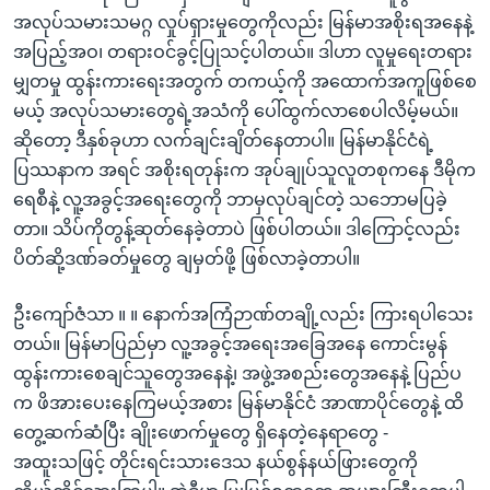
အလုပ်သမားသမဂ္ဂ လှုပ်ရှားမှုတွေကိုလည်း မြန်မာအစိုးရအနေနဲ့
အပြည့်အဝ၊ တရားဝင်ခွင့်ပြုသင့်ပါတယ်။ ဒါဟာ လူမှုရေးတရား
မျှတမှု ထွန်းကားရေးအတွက် တကယ့်ကို အထောက်အကူဖြစ်စေ
မယ့် အလုပ်သမားတွေရဲ့အသံကို ပေါ်ထွက်လာစေပါလိမ့်မယ်။
ဆိုတော့ ဒီနှစ်ခုဟာ လက်ချင်းချိတ်နေတာပါ။ မြန်မာနိုင်ငံရဲ့
ပြဿနာက အရင် အစိုးရတုန်းက အုပ်ချုပ်သူလူတစုကနေ ဒီမိုက
ရေစီနဲ့ လူ့အခွင့်အရေးတွေကို ဘာမှလုပ်ချင်တဲ့ သဘောမပြခဲ့
တာ။ သိပ်ကိုတွန့်ဆုတ်နေခဲ့တာပဲ ဖြစ်ပါတယ်။ ဒါကြောင့်လည်း
ပိတ်ဆို့ဒဏ်ခတ်မှုတွေ ချမှတ်ဖို့ ဖြစ်လာခဲ့တာပါ။
ဦးကျော်ဇံသာ ။ ။ နောက်အကြံဉာဏ်တချို့လည်း ကြားရပါသေး
တယ်။ မြန်မာပြည်မှာ လူ့အခွင့်အရေးအခြေအနေ ကောင်းမွန်
ထွန်းကားစေချင်သူတွေအနေနဲ့၊ အဖွဲ့အစည်းတွေအနေနဲ့ ပြည်ပ
က ဖိအားပေးနေကြမယ့်အစား မြန်မာနိုင်ငံ အာဏာပိုင်တွေနဲ့ ထိ
တွေ့ဆက်ဆံပြီး ချိုးဖောက်မှုတွေ ရှိနေတဲ့နေရာတွေ -
အထူးသဖြင့် တိုင်းရင်းသားဒေသ နယ်စွန်နယ်ဖြားတွေကို