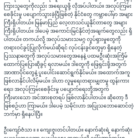
ကြားသူတွေကိုလည်း အရေးယူဖို့ လိုအပ်ပါတယ်။ အလုပ်ကြမ်း
စေခိုင်းမှု ပပျောက်သွားခဲ့ပြီဖြစ်တဲ့ နိုင်ငံတွေ ကမ္ဘာပေါ်မှာ အများ
ကြီးရှိပါတယ်။ မြန်မာပြည် လေ့လာသင်ယူနိုင်တာတွေ အများ
ကြီးရှိပါတယ်။ ဒါပေမဲ့ အကောင်းမြင်နိုင်တဲ့အချက်တွေလည်း ရှိ
ပါတယ်။ တကယ်လို့ အလုပ်သမားသမဂ္ဂ လှုပ်ရှားမှုတွေကို
တရားဝင်ခွင့်ပြုလိုက်မယ်ဆိုရင် လုပ်ငန်းခွင်တွေမှာ ရှိနေတဲ့
ပြဿနာတွေကို အလုပ်သမားတွေအနေနဲ့ ပထမဦးဆုံးအကြိမ်
ထောက်ပြပြောဆိုခွင့် ရလာမယ်။ ဒါတွေကို ဖြေရှင်းဖို့အတွက်
အာဏာပိုင်တွေနဲ့ ပူးပေါင်းဆောင်ရွက်နိုင်မယ်။ အထောက်အကူ
ဖြစ်လာနိုင်ပါလိမ့်မယ်။ ဒါဟာ လူမှုရေးတရားမျှတမှု ထွန်းကား
ရေး၊ အလုပ်ကြမ်းစေခိုင်းမှု ပပျောက်ရေးတို့အတွက်
ကြီးမားသော အင်အားစုတရပ် ဖြစ်လာနိုင်ပါတယ်။ ဆိုတော့ ဒီ
ဖြစ်စဉ်ဟာ ကြာမယ်။ ဒါပေမဲ့ သမိုင်းဟာ အပြုသဘောဆောင်တဲ့
ဘက်မှာ ရှိနေပါပြီ။
ဦးကျော်ဇံသာ ။ ။ ကျေးဇူးတင်ပါတယ်။ နောက်ဆုံးရဲ့ နောက်ဆုံး