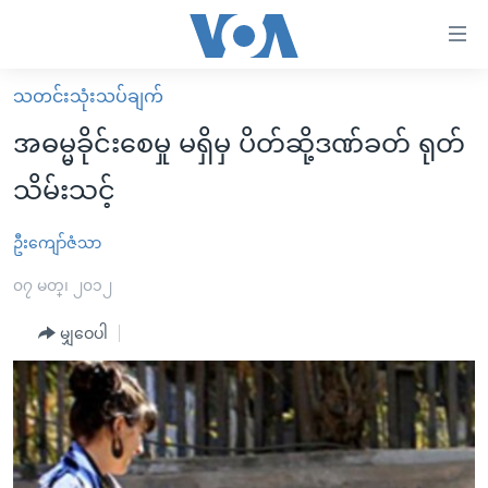
သုံး
ရ
လွယ်ကူ
သတင်းသုံးသပ်ချက်
မူလစာမျက်နှာ
စေ
အဓမ္မခိုင်းစေမှု မရှိမှ ပိတ်ဆို့ဒဏ်ခတ် ရုတ်
မြန်မာ
သည့်
သိမ်းသင့်
ကမ္ဘာ့သတင်းများ
Link
ဗွီဒီယို
နိုင်ငံတကာ
ဦးကျော်ဇံသာ
များ
သတင်းလွတ်လပ်ခွင့်
အမေရိကန်
၀၇ မတ္၊ ၂၀၁၂
ပင်မ
ရပ်ဝန်းတခု လမ်းတခု အလွန်
တရုတ်
အကြောင်းအရာ
မျှဝေပါ
သို့
အင်္ဂလိပ်စာလေ့လာမယ်
အစ္စရေး-ပါလက်စတိုင်း
ကျော်
အပတ်စဉ်ကဏ္ဍများ
အမေရိကန်သုံးအီဒီယံ
ကြည့်
ရေဒီယိုနှင့်ရုပ်သံ အချက်အလက်များ
မကြေးမုံရဲ့ အင်္ဂလိပ်စာ
ရေဒီယို
ရန်
ပင်မ
ရေဒီယို/တီဗွီအစီအစဉ်
ရုပ်ရှင်ထဲက အင်္ဂလိပ်စာ
တီဗွီ