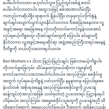
ပေါ်ပေါက်လာတာ မဟုတ်ပါဘူး။ ပြည်တွင်းစစ်နဲ့ စတင်
ပေါ်ပေါက်လာတာပါ။ အထူးသဖြင့် စစ်အာဏာသိမ်းပြီး
ကတည်းကဆိုပါစို့။ ရာစုဝက် ရှိခဲ့ပါပြီ။ တခုခုလုပ်လိုက်ရုံနဲ့
ချက်ချင်းပျောက်ပျက်သွားနိုင်ပါသလား။ ဒီအခြေအနေဟာ။ လူ့
အခွင့်အရေး အခြေအနေ လုံးဝတိုးတက်ကောင်းမွန်လာအောင်
လုပ်ရမယ့်ကိစ္စတွေ၊ လိုအပ်ချက်တွေကို ပြောပါ။ ခင်များတို့
နိုင်ငံတကာ လူ့အခွင့်အရေးဆိုင်ရာ အဖွဲ့အစည်းကြီးတရပ်အနေနဲ့
ဒီကိစ္စကို ဘယ်လိုသဘောရပါသလဲ။
Ben Moxhem ။ ။ ဒါဟာ ဖြည်းဖြည်းချင်း ဖြစ်လာမယ့်ကိစ္စပါ။
တိုးတက်မှုခြေလှမ်း သိပ်နှေးကွေးမယ်ဆိုတာ ကျနော်တို့
ကောင်းကောင်းသဘောပေါက်ပါတယ်။ အလုပ်ကြမ်း စေခိုင်းမှု
အတွက် လုပ်ရမယ့်ကိစ္စနဲ့ ပတ်သက်ပြီး နမူနာတခု ပြောပါရစေ။
နံပတ်တစ် အစိုးရအနေနဲ့ အလုပ်ကြမ်းစေခိုင်းမှုကို ဥပဒေနဲ့
ဆန့်ကျင်တဲ့အလုပ်အဖြစ် သတ်မှတ်တဲ့ ဥပဒေတရပ် ပြဌာန်းရပါ
လိမ့်မယ်။ အလုပ်ကြမ်း အဓမ္မစေခိုင်းသူတွေကို ဥပဒေနဲ့အညီ ထိ
ထိရောက်ရောက် အရေးယူပါလိမ့်မယ်။ ဒီအတွက် အမိန့်ပေးညွှန်း