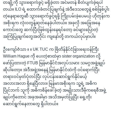
တချို့ကို သွားရောက်ခွင့် မရှိခဲ့တာ အင်မတန် စိတ်ပျက်ခဲ့ရပါ
တယ်။ ILO ရဲ့ ထောက်ခံတင်ပြချက်နဲ့ အဲဒီဒေသတွေနဲ့ စစ်ဖြစ်ပွါး
တဲ့နေရာတွေဆီ သွားရောက်ခွင့်ရဖို့ ကြိုးပမ်းခဲ့ပေမယ့် ဟိုတုန်းက
အစိုးရက လုံးဝတွန့်ဆုတ်နေခဲ့ပါတယ်။ အခုလို အခြေအနေ
ကောင်းတွေ ဆက်ပြီးဖြစ်ထွန်းနေရင်တော့ ခင်များပြောတဲ့
အကြံပြုချက်တွေအတိုင်း ကျနော်တို့ တကယ်လုပ်မှာပါ။
ဦးကျော်ဇံသာ ။ ။ UK TUC က ဗြိတိန်နိုင်ငံခြားရေးဝန်ကြီး
William Hague ကို ပေးတဲ့စာထဲမှာ sister organization လို့
ဖော်ပြထားတဲ့ FTUB မြန်မာနိုင်ငံအလုပ်သမား သမဂ္ဂအဖွဲ့ချုပ်
ဆိုပါတော့။ အဲဒီအဖွဲ့အနေနဲ့ မြန်မာနိုင်ငံထဲကို ဝင်ရောက်ပြီး
တရားဝင်မှတ်ပုံတင်ပြီး လုပ်ငန်းဆောင်ရွက်နိုင်မယ့်
အလားအလာ ရှိနေပြီလား။ မြန်မာအစိုးရက သူ့ရဲ့ အဓိက
ပြိုင်ဘက် သူကို အဓိကစိန်ခေါ်ခဲ့တဲ့ အမျိုးသားဒီမိုကရေစီအဖွဲ့
ချုပ်ကိုတောင် အခုအခါမှာ အသိအမှတ်ပြုပြီး ရှေ့တိုး
ဆောင်ရွက်နေတာတွေ ရှိပါတယ်။