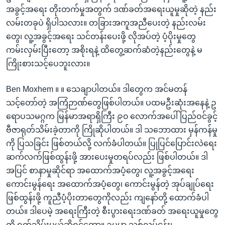
အခွင့်အရေး တိုးတက်မှုအတွက် ဒဏ်ခတ်အရေးယူမှုဆိုတဲ့ နည်း
လမ်းတခုပဲ ရှိပါသလား။ တခြားအကူအညီပေးတဲ့ နည်းလမ်း
တွေ၊ လူ့အခွင့်အရေး သင်တန်းပေးဖို့ လိုအပ်တဲ့ ပံ့ပိုးမှုတွေ
ကမ်းလှမ်းပြီးတော့ အစိုးရနဲ့ ထိတွေ့ဆက်ဆံတဲ့နည်းတွေနဲ့ မ
ကြိုးစားသင့်ပေဘူးလား။
Ben Moxhem ။ ။ သေချာပါတယ်။ ဒါတွေက အင်မတန်
သင့်တော်တဲ့ အကြံဉာဏ်တွေဖြစ်ပါတယ်။ ပထမဦးဆုံးအနေနဲ့ ဥ
ရောပသမဂ္ဂက မြန်မာအရာရှိကြီး ၉၀ လောက်အပေါ် ပြည်ဝင်ခွင့်
ဗီဇာရုတ်သိမ်းခဲ့တာကို ကြိုဆိုပါတယ်။ ဒါ သဘောထား မှန်ကန်မှု
ကို ပြသခြင်း ဖြစ်တယ်လို့ လက်ခံပါတယ်။ ပြုပြင်ပြောင်းလဲရေး
ဆက်လက်ဖြစ်ထွန်းဖို့ အားပေးမှုတရပ်လည်း ဖြစ်ပါတယ်။ ဒါ
အပြင် စာနာမှုဆိုင်ရာ အထောက်အပံ့တွေ၊ လူ့အခွင့်အရေး
ကောင်းမွန်ရေး အထောက်အပံ့တွေ၊ ကောင်းမွန်တဲ့ အုပ်ချုပ်ရေး
ဖြစ်ထွန်းဖို့ ကူညီပံ့ပိုးတာတွေကိုလည်း ကျနော်တို့ ထောက်ခံပါ
တယ်။ ဒါပေမဲ့ အရေးကြီးတဲ့ စီးပွားရေးဒဏ်ခတ် အရေးယူမှုတွေ
ကို ရုတ်သိမ်းမယ်ဆိုရင်တော့။ ဥပမာ သစ်လုပ်ငန်း၊