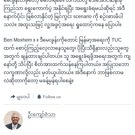
မေးခွန်းတခုတော့ မေးပါရစေ။ တကယ်လို့ ဒေါ်အောင်ဆန်းစု
ကြည်သာ ရွေးကောက်ပွဲ အနိုင်ရပြီး အရွေးခံရမယ်ဆိုရင် အဲဒီ
နောက်ပိုင်း ဖြစ်လာနိုင်တဲ့ မြင်ကွင်း scenario ကို စဉ်းစားမိပါ
သလဲ။ အထူးသဖြင့် လူ့အခွင့်အရေး ရှုထောင့်ကနေ ပြောပါ။
Ben Moxhem ။ ။ ဒီမေးခွန်းကိုတောင် မြန်မာ့အရေးကို TUC
ထက် စောင့်ကြည့်လေ့လာနေသူတွေ၊ ပိုပြီးသိရှိနားလည်းသူတွေ
အတွက် ချန်ထားချင်ပါတယ်။ သူ အရွေးခံရဖို့အရေးအတွက် ကျ
နော်တို့ သိပ်ပြီး စိတ်အားထက်သန်နေကြပါတယ်။ အပြုသဘော
လက္ခဏာလို့လည်း မှတ်ယူပါတယ်။ အဲဒီနောက် ဘာဖြစ်လာမ
လဲဆိုတာကိုတော့ မခန့်မှန်ရပါစေနဲ့။
မျှဝေပါ
Follow us
ဦးကျော်ဇံသာ