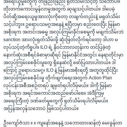
အရေးယူမှုတွေကို တဖြည်းဖြည်း ရုတ်သိမ်းသင့်တဲ့ သဘောပါ။
တိုးတက်ကောင်းမွန်လာမှုအတွက် ဆုချသင့်ပါတယ်။ ဒါပေမဲ့
ပိတ်ဆို့အရေးယူမှုအားလုံးကိုတော့ တချက်တည်းနဲ့ မရုတ်သိမ်း
သင့်ပါဘူး။ ဥရောပသမဂ္ဂအနေနဲ့ ဧပြီလမှာ စည်းဝေးပြီး မြန်မာ
အစိုးရက အတင်းအဓမ္မ အလုပ်ကြမ်းခိုင်းစေမှုကို မဖျက်သိမ်းဘဲ
sanction အားလုံးရုတ်သိမ်းဖို့ ဆုံးဖြတ်လိုက်ရင်တော့ ဒါဟာ မ
လုပ်သင့်တဲ့ကိစ္စပါ။ ILO ရဲ့ နိုဝင်ဘာလတုန်းက တင်ပြခဲ့တဲ့
နောက်ဆုံးအစီရင်ခံစာမှာဆိုရင် မြန်မာနိုင်ငံအတွင်း နေရာတိုင်းမှာ
အလုပ်ကြမ်းစေခိုင်းမှုတွေ ရှိနေဆဲလို့ ဖော်ပြထားပါတယ်။ ဒါ
ကြောင့် ဥရောပသမဂ္ဂ၊ ILO နဲ့ မြန်မာအစိုးရတို့ အတူတူထိုင်ပြီး
အလုပ်ကြမ်းစေခိုင်းမှု တိုက်ဖျက်ရေးအတွက် Action Plan
လုပ်ငန်းအစီအစဉ်တရပ် ချမှတ်ရပါလိမ့်မယ်။ ဒါကို မြန်မာ
အစိုးရက အရင်အကောင်အထည်ဖော်ပါစေ။ အဲဒီကြမှ
အရေးကြီးတဲ့ ဒဏ်ခတ်မှုတွေကို ရုတ်သိမ်းရပါလိမ့်မယ်။
အပြန်အလှန်သဘောပဲ ဖြစ်သင့်ပါတယ်။
ဦးကျော်ဇံသာ ။ ။ ကျနော်အနေနဲ့ သဘောထားဆန်တဲ့ မေးခွန်းတ