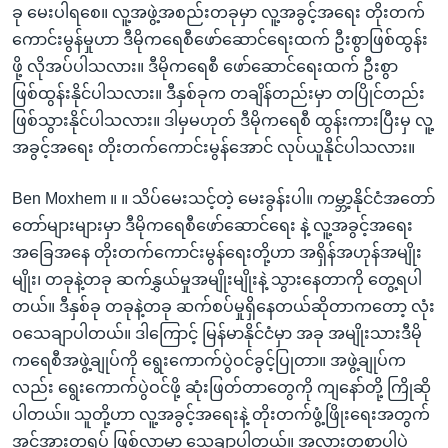
ခု မေးပါရစေ။ လူ့အဖွဲ့အစည်းတခုမှာ လူ့အခွင့်အရေး တိုးတက်
ကောင်းမွန်မှုဟာ ဒီမိုကရေစီဖော်ဆောင်ရေးထက် ဦးစွာဖြစ်ထွန်း
ဖို့ လိုအပ်ပါသလား။ ဒီမိုကရေစီ ဖော်ဆောင်ရေးထက် ဦးစွာ
ဖြစ်ထွန်းနိုင်ပါသလား။ ဒီနှစ်ခုက တချိန်တည်းမှာ တပြိုင်တည်း
ဖြစ်သွားနိုင်ပါသလား။ ဒါမှမဟုတ် ဒီမိုကရေစီ ထွန်းကားပြီးမှ လူ့
အခွင့်အရေး တိုးတက်ကောင်းမွန်အောင် လုပ်ယူနိုင်ပါသလား။
Ben Moxhem ။ ။ သိပ်မေးသင့်တဲ့ မေးခွန်းပါ။ ကမ္ဘာ့နိုင်ငံအတော်
တော်များများမှာ ဒီမိုကရေစီဖော်ဆောင်ရေး နဲ့ လူ့အခွင့်အရေး
အခြေအနေ တိုးတက်ကောင်းမွန်ရေးတို့ဟာ အရှိန်အဟုန်အမျိုး
မျိုး၊ တခုနဲ့တခု ဆက်နွှယ်မှုအမျိုးမျိုးနဲ့ သွားနေတာကို တွေ့ရပါ
တယ်။ ဒီနှစ်ခု တခုနဲ့တခု ဆက်စပ်မှုရှိနေတယ်ဆိုတာကတော့ လုံး
ဝသေချာပါတယ်။ ဒါကြောင့် မြန်မာနိုင်ငံမှာ အခု အမျိုးသားဒီမို
ကရေစီအဖွဲ့ချုပ်ကို ရွေးကောက်ပွဲဝင်ခွင့်ပြုတာ။ အဖွဲ့ချုပ်က
လည်း ရွေးကောက်ပွဲဝင်ဖို့ ဆုံးဖြတ်တာတွေကို ကျနော်တို့ ကြိုဆို
ပါတယ်။ သူတို့ဟာ လူ့အခွင့်အရေးနဲ့ တိုးတက်ဖွံ့ဖြိုးရေးအတွက်
အင်အားတရပ် ဖြစ်လာမှာ သေချာပါတယ်။ အလားတူစွာပါပဲ