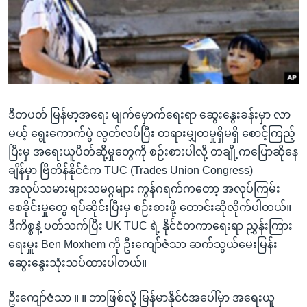
အ
သုတပဒေသာ အင်္ဂလိပ်စာ
ညွန်း
Learning English
စာမျက်နှာ
သို့
ဗွီအိုအေ လူမှုကွန်ယက်များ
ကျော်
ကြည့်
ဒီတပတ် မြန်မာ့အရေး မျက်မှောက်ရေးရာ ဆွေးနွေးခန်းမှာ လာ
ရန်
ဘာသာစကားများ
မယ့် ရွေးကောက်ပွဲ လွတ်လပ်ပြီး တရားမျှတမှုရှိမရှိ စောင့်ကြည့်
ရှာဖွေ
ပြီးမှ အရေးယူပိတ်ဆို့မှုတွေကို စဉ်းစားပါလို့ တချို့ကပြောဆိုနေ
ရန်
ချိန်မှာ ဗြိတိန်နိုင်ငံက TUC (Trades Union Congress)
နေရာ
အလုပ်သမားများသမဂ္ဂများ ကွန်ဂရက်ကတော့ အလုပ်ကြမ်း
သို့
စေခိုင်းမှုတွေ ရပ်ဆိုင်းပြီးမှ စဉ်းစားဖို့ တောင်းဆိုလိုက်ပါတယ်။
ကျော်
ဒီကိစ္စနဲ့ ပတ်သက်ပြီး UK TUC ရဲ့ နိုင်ငံတကာရေးရာ ညွှန်းကြား
ရန်
ရေးမှူး Ben Moxhem ကို ဦးကျော်ဇံသာ ဆက်သွယ်မေးမြန်း
ဆွေးနွေးသုံးသပ်ထားပါတယ်။
ဦးကျော်ဇံသာ ။ ။ ဘာဖြစ်လို့ မြန်မာနိုင်ငံအပေါ်မှာ အရေးယူ