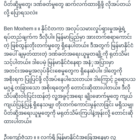
ပိတ်ဆို့မှုတွေ၊ ဒဏ်ခတ်မှုတွေ ဆက်လက်ထားရှိဖို့ လိုအပ်တယ်
လို့ ပြောရသလဲ။
Ben Moxhem ။ ။ နိုင်ငံတကာ အလုပ်သမားလှုပ်ရှားမှုအဖွဲ့ရဲ့
ရပ်တည်ချက်က ဒီလိုပါ။ မြန်မာပြည်မှာ အားတက်စရာကောင်း
တဲ့ ဖြစ်ထွန်းတိုးတက်မှုတွေ ရှိနေပါတယ်။ ဒီအတွက် မြန်မာနိုင်ငံ
အပေါ် ချမှတ်ထားတဲ့ ဒဏ်ခတ်အရေးယူမှုတချို့ကို ရုတ်သိမ်း
သင့်ပါတယ်။ ဒါပေမဲ့ မြန်မာနိုင်ငံနေရာ အနံှအပြားမှာ
အတင်းအဓမ္မအလုပ်ခိုင်းစေမှုတွေက ရှိနေဆဲပါ။ ဒါတွေကို
အစိုးရက ပြုပြင်ဖို့ လိုအပ်နေပါသေးတယ်။ ဒါကြောင့် ဥရောပသ
မဂ္ဂနဲ့ တခြားသော အစိုးရတွေကို တောင်းဆိုထားပါတယ်။ ဒီလို
သိပ်ဆိုးဝါးပြင်းထန်တဲ့ လူ့အခွင့်အရေး ချိုးဖောက်မှုတွေ ကျယ်
ကျယ်ပြန့်ပြန့် ရှိနေသမျှ၊ တိုးတက်ကောင်းမွန်လာခြင်း မရှိသမျှ၊
ပိတ်ဆို့အရေးယူမှုတွေကို မရုတ်သိမ်းကြပါနဲ့အုန်းလို့ တောင်းဆို
ထားပါတယ်။
ဦးကျော်ဇံသာ ။ ။ လက်ရှိ မြန်မာနိုင်ငံအခြေအနေမှာ လူ့