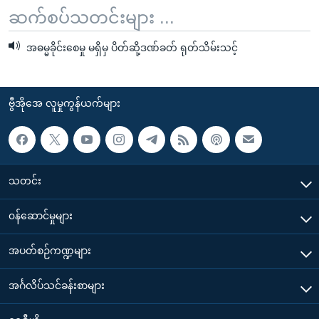
ဆက်စပ်သတင်းများ ...
အဓမ္မခိုင်းစေမှု မရှိမှ ပိတ်ဆို့ဒဏ်ခတ် ရုတ်သိမ်းသင့်
ဗွီအိုအေ လူမှုကွန်ယက်များ
သတင်း
၀န်ဆောင်မှုများ
အပတ်စဉ်ကဏ္ဍများ
အင်္ဂလိပ်သင်ခန်းစာများ