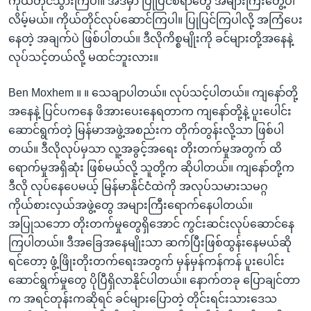
ကိုယ်တိုင်သွားကြပါ။ အဲဒီမှာ ပြုပြင်စရာတွေ အများကြီးတွေ့ပါ
လိမ့်မယ်။ ကိုယ်တိုင်လုပ်ဆောင်ကြပါ။ ပြုပြင်ကြပါလို့ အကြံပေး
နေတဲ့ အချက်ပဲ ဖြစ်ပါတယ်။ ဒီလိုကိစ္စမျိုးကို ခင်များတို့အနေနဲ့
လုပ်သင့်တယ်လို့ မထင်ဘူးလား။
Ben Moxhem ။ ။ သေချာပါတယ်။ လုပ်သင့်ပါတယ်။ ကျနော်တို့
အနေနဲ့ ပြင်ပကနေ ဖိအားပေးနေရတာက ကျနော်တို့နဲ့ ပူးပေါင်း
ဆောင်ရွက်တဲ့ မြန်မာအဖွဲ့အစည်းက တိုက်တွန်းလို့သာ ဖြစ်ပါ
တယ်။ ဒီလိုလုပ်မှသာ လူ့အခွင့်အရေး တိုးတက်မှုအတွက် ထိ
ရောက်မှုအရှိဆုံး ဖြစ်မယ်လို့ သူတို့က ဆိုပါတယ်။ ကျနော်တို့က
ဒီလို လုပ်နေပေမယ့် မြန်မာနိုင်ငံထဲကို အလုပ်သမားသမဂ္ဂ
ကိုယ်စားလှယ်အဖွဲ့တွေ အများကြီးရောက်နေပါတယ်။
အပြုသဘော တိုးတက်မှုတွေရှိအောင် ကွင်းဆင်းလုပ်ဆောင်နေ
ကြပါတယ်။ ဒီအခြေအနေမျိုးသာ ဆက်ပြီးဖြစ်ထွန်းနေမယ်ဆို
ရင်တော့ ဖွံ့ဖြိုးတိုးတက်ရေးအတွက် မှန်မှန်ကန်ကန် ပူးပေါင်း
ဆောင်ရွက်မှုတွေ ပိုပြီရှိလာနိုင်ပါတယ်။ နောက်တခု ပြောချင်တာ
က အရင်တုန်းကဆိုရင် ခင်များပြောတဲ့ တိုင်းရင်းသားဒေသ