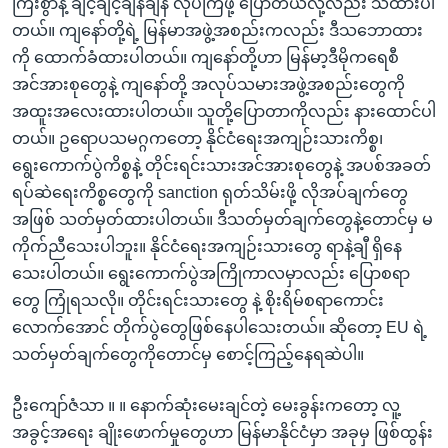
ကြီးစွာနဲ့ ချင့်ချင့်ချိန်ချိန် လုပ်ကြဖို့ ပြောတယ်လို့လည်း သိထားပါ
တယ်။ ကျနော်တို့ရဲ့ မြန်မာအဖွဲ့အစည်းကလည်း ဒီသဘောထား
ကို ထောက်ခံထားပါတယ်။ ကျနော်တို့ဟာ မြန်မာ့ဒီမိုကရေစီ
အင်အားစုတွေနဲ့ ကျနော်တို့ အလုပ်သမားအဖွဲ့အစည်းတွေကို
အထူးအလေးထားပါတယ်။ သူတို့ပြောတာကိုလည်း နားထောင်ပါ
တယ်။ ဥရောပသမဂ္ဂကတော့ နိုင်ငံရေးအကျဉ်းသားကိစ္စ၊
ရွေးကောက်ပွဲကိစ္စနဲ့ တိုင်းရင်းသားအင်အားစုတွေနဲ့ အပစ်အခတ်
ရပ်ဆဲရေးကိစ္စတွေကို sanction ရုတ်သိမ်းဖို့ လိုအပ်ချက်တွေ
အဖြစ် သတ်မှတ်ထားပါတယ်။ ဒီသတ်မှတ်ချက်တွေနဲ့တောင်မှ မ
ကိုက်ညီသေးပါဘူး။ နိုင်ငံရေးအကျဉ်းသားတွေ ရာနဲ့ချီ ရှိနေ
သေးပါတယ်။ ရွေးကောက်ပွဲအကြိုကာလမှာလည်း ပြောစရာ
တွေ ကြုံရသလို။ တိုင်းရင်းသားတွေ နဲ့ စိုးရိမ်စရာကောင်း
လောက်အောင် တိုက်ပွဲတွေဖြစ်နေပါသေးတယ်။ ဆိုတော့ EU ရဲ့
သတ်မှတ်ချက်တွေကိုတောင်မှ စောင့်ကြည့်နေရဆဲပါ။
ဦးကျော်ဇံသာ ။ ။ နောက်ဆုံးမေးချင်တဲ့ မေးခွန်းကတော့ လူ့
အခွင့်အရေး ချိုးဖောက်မှုတွေဟာ မြန်မာနိုင်ငံမှာ အခုမှ ဖြစ်ထွန်း