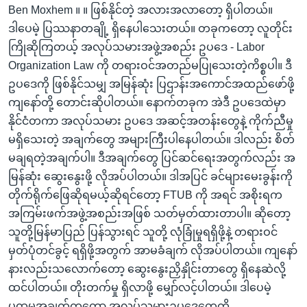
Ben Moxhem ။ ။ ဖြစ်နိုင်တဲ့ အလားအလာတော့ ရှိပါတယ်။
ဒါပေမဲ့ ပြဿနာတချို့ ရှိနေပါသေးတယ်။ တခုကတော့ လူတိုင်း
ကြိုဆိုကြတယ့် အလုပ်သမားအဖွဲ့အစည်း ဥပဒေ - Labor
Organization Law ကို တရားဝင်အတည်မပြုသေးတဲ့ကိစ္စပါ။ ဒီ
ဥပဒေကို ဖြစ်နိုင်သမျှ အမြန်ဆုံး ပြဌာန်းအကောင်အထည်ဖော်ဖို့
ကျနော်တို့ တောင်းဆိုပါတယ်။ နောက်တခုက အဲဒီ ဥပဒေထဲမှာ
နိုင်ငံတကာ အလုပ်သမား ဥပဒေ အဆင့်အတန်းတွေနဲ့ ကိုက်ညီမှု
မရှိသေးတဲ့ အချက်တွေ အများကြီးပါနေပါတယ်။ ဒါလည်း စိတ်
မချရတဲ့အချက်ပါ။ ဒီအချက်တွေ ပြင်ဆင်ရေးအတွက်လည်း အ
မြန်ဆုံး ဆွေးနွေးဖို့ လိုအပ်ပါတယ်။ ဒါအပြင် ခင်များမေးခွန်းကို
တိုက်ရိုက်ဖြေဆိုရမယ့်ဆိုရင်တော့ FTUB ကို အရင် အစိုးရက
အကြမ်းဖက်အဖွဲ့အစည်းအဖြစ် သတ်မှတ်ထားတာပါ။ ဆိုတော့
သူတို့မြန်မာပြည် ပြန်သွားရင် သူတို့ လုံခြုံမှုရရှိဖို့နဲ့ တရားဝင်
မှတ်ပုံတင်ခွင့် ရရှိဖို့အတွက် အာမခံချက် လိုအပ်ပါတယ်။ ကျနော်
နားလည်းသလောက်တော့ ဆွေးနွေးညှိနှိုင်းတာတွေ ရှိနေဆဲလို့
ထင်ပါတယ်။ တိုးတက်မှု ရှိလာဖို့ မျှော်လင့်ပါတယ်။ ဒါပေမဲ့
ပထမအချက်ကတော့ အလုပ်သမားဥပဒေတွေကို