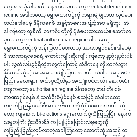
တွေအားလုံးပါတယ်။ နောက်တခုကတော့ electoral democracy
regime အဲဒါကတော့ ရွေးကောက်ပွဲကို တရားမျှမျှတတ လုပ်ပေး
တယ်။ ဒါပေမဲ့ ဒီမိုကရေစီ အခွင့်အရေးအပြည့်အဝ မရှိဘူး။ အဲ
ဒါကြတော့ တူရီကီ၊ ဘရာဇီး တို့ကို ပုံစံပေးထားတယ်။ နောက်တ
ခုကတော့ electoral authoritarian regime ဒါကတော့
ရွေးကောက်ပွဲကို ဘန်းပြလုပ်ပေးတယ့် အာဏာရှင်စနစ်။ ဒါပေမဲ့
ဒီ အာဏာရှင်စနစ်ရဲ့ ကောင်းကျိုးဆိုးကျိုးကြတော့ နည်းနည်းပါး
ပါး လွတ်လပ်ခွင့်ရှိတဲ့အတွက်ကြောင့် အဲဒီကနေ တိုးတက်သွား
နိုင်တယ်ဆိုတဲ့ အနေအထားမျိုးပြထားတယ်။ အဲဒါက အခု ဗမာ
ပြည်၊ မလေးရှား၊ စင်္ကာပူတို့ထဲမှာ အကျူံးဝင်တယ်။ နောက်ဆုံး
တခုကတော့ authoritarian regime ဒါကတော့ တပါတီ၊ စစ်
အာဏာရှင်စနစ် နဲ့ သက်ဦးစံပိုင်စနစ် စသဖြင့် အဲဒါကတော့
တရုတ်ပြည်နဲ့ ဆော်ဒီအာရေးဗီယားကို ပုံစံပေးထားတယ်။ ဆို
တော့ ကျနော်က bi-elections ရွေးကောက်ပွဲကိုကြည့်ပြီး၊ နောက်
သမ္မတကြီး ဦးသိန်းစိန် က ပြုပြင်ပြောင်းလဲမှုတွေကို
တဖြည်းဖြည်းလုပ်လာတဲ့အခါကြတော့ အောက်ဆုံးအဆင့် တ