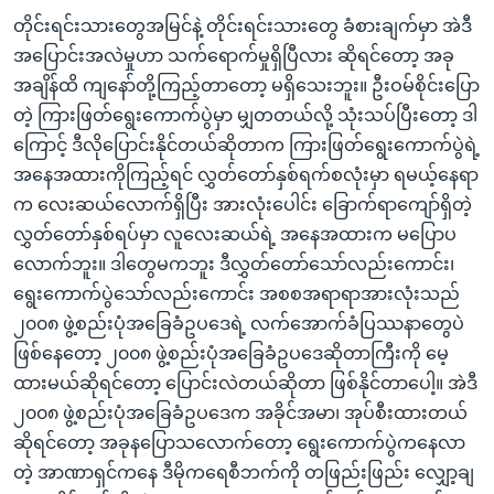
တိုင်းရင်းသားတွေအမြင်နဲ့ တိုင်းရင်းသားတွေ ခံစားချက်မှာ အဲဒီ
အပြောင်းအလဲမှုဟာ သက်ရောက်မှုရှိပြီလား ဆိုရင်တော့ အခု
အချိန်ထိ ကျနော်တို့ကြည့်တာတော့ မရှိသေးဘူး။ ဦးဝမ်စိုင်းပြော
တဲ့ ကြားဖြတ်ရွေးကောက်ပွဲမှာ မျှတတယ်လို့ သုံးသပ်ပြီးတော့ ဒါ
ကြောင့် ဒီလိုပြောင်းနိုင်တယ်ဆိုတာက ကြားဖြတ်ရွေးကောက်ပွဲရဲ့
အနေအထားကိုကြည့်ရင် လွှတ်တော်နှစ်ရက်စလုံးမှာ ရမယ့်နေရာ
က လေးဆယ်လောက်ရှိပြီး အားလုံးပေါင်း ခြောက်ရာကျော်ရှိတဲ့
လွှတ်တော်နှစ်ရပ်မှာ လူလေးဆယ်ရဲ့ အနေအထားက မပြောပ
လောက်ဘူး။ ဒါတွေမကဘူး ဒီလွှတ်တော်သော်လည်းကောင်း၊
ရွေးကောက်ပွဲသော်လည်းကောင်း အစစအရာရာအားလုံးသည်
၂၀၀၈ ဖွဲ့စည်းပုံအခြေခံဥပဒေရဲ့ လက်အောက်ခံပြဿနာတွေပဲ
ဖြစ်နေတော့ ၂၀၀၈ ဖွဲ့စည်းပုံအခြေခံဥပဒေဆိုတာကြီးကို မေ့
ထားမယ်ဆိုရင်တော့ ပြောင်းလဲတယ်ဆိုတာ ဖြစ်နိုင်တာပေါ့။ အဲဒီ
၂၀၀၈ ဖွဲ့စည်းပုံအခြေခံဥပဒေက အခိုင်အမာ၊ အုပ်စီးထားတယ်
ဆိုရင်တော့ အခုနပြောသလောက်တော့ ရွေးကောက်ပွဲကနေလာ
တဲ့ အာဏာရှင်ကနေ ဒီမိုကရေစီဘက်ကို တဖြည်းဖြည်း လျှော့ချ