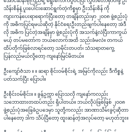
အောင်ဆန်းစုကြည်ရဲ့ ရွေးကောက်ပွဲဝင်ပြီး လွှတ်တော်မှာပါဖို့ ဦး
သိန်းစိန်နဲ့ ပူးပေါင်းဆောင်ရွက်တဲ့ကိစ္စမှာ ဦးသိန်းစိန် ကို
ကျားကန်ပေးရာရောက်ပြီးတော့ တချိန်တည်းမှာ ၂၀၀၈ ဖွဲ့စည်းပုံ
ကို အဓိကပြင်ရမယ်ဆိုတဲ့ နိုင်ငံရေးဦးတည်ချက်ပါနေတော့ အဲဒီ
လို အဓိက ပြင်တဲ့အချိန်မှာ ဖွဲ့စည်းပုံကို အသက်နဲ့လဲပြီးကာကွယ်
မယ့် တပ်မတော်က ဘယ်လောက်အထိ သည်းခံမလဲ။ တကယ်
ထိပ်တိုက်ဖြစ်လာရင်တော့ သမိုင်းတပတ်၊ သံသရာတကွေ့
ပြန်လည်မယ်လို့တော့ ကျနော်မြင်မိတယ်။
ဦးကျော်ဇံသာ ။ ။ ဆရာ စိုင်းဝမ်စိုင်းရဲ့ အမြင်ကိုလည်း ဒီကိစ္စနဲ့
ပတ်သက်ပြီး ပြောပါ။
ဦးစိုင်းဝမ်စိုင်း။ ။ ခွန်ဥက္ကာ ပြောသလို ကျနော်ကလည်း
သဘောထားတထပ်တည်း ရှိပါတယ်။ ဘယ်လိုပဲဖြစ်ဖြစ် ၂၀၀၈
ဖွဲ့စည်းပုံအခြေခံဥပဒေမှာ သူတို့ကလည်း အာဏာသိမ်းခွင့်ဆိုတာ
ပါနေတော့ ဒါက သိပ်ပြီတော့ ထူးဆန်တဲ့အလုပ်တော့ မဟုတ်ဘူး။