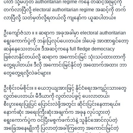
ပါတီ သို့မဟုတ် authoritarian regime ကနေ တဆင့်အမြင့်ကို
တက်လာပြီလို့ electoral authoritarian regime အဆင့်ကို တက်
လာပြီလို့ သတ်မှတ်လို့ရတယ်လို့ ကျနော်က ယူဆပါတယ်။
ဦးကျော်ဇံသာ ။ ။ ဆရာက အခုအခါမှာ electoral authoritarian
ရွေးကောက်ပွဲကို ဘန်းပြလုပ်ပေးတယ်။ ဒါပေမဲ့ အာဏာရှင်တော့
ဆန်နေသေးတယ်။ ဒီအဆင့်ကနေ full fledge democracy
ဖြစ်လာနိုင်တယ်လို့ ဆရာက အကောင်းမြင် သုံးသပ်ထားတာကို
တွေ့ရပါတယ်။ ဒီလို အကောင်းမြင်နိုင်တဲ့ အထောက်အထား ဘာ
တွေတွေ့ရလို့လဲခင်များ။
ဦးစိုင်းဝမ်စိုင်း။ ။ ယေဘုယျအားဖြင့် နိုင်ငံရေးအကျဉ်းသားတွေ
လွှတ်ပေးတယ်၊ မီဒီယာကို လွတ်လပ်ခွင့် ပေးလာတယ်၊
စီးပွားရေးပြုပြင် ပြောင်းလဲဖို့အတွင်း ဆိုင်းပြင်းနေတာရယ်။
နောက်ဆုံး အရေးကြီးဆုံးအချက်က အခုန လုပ်သွားတဲ့
ရွေးကောက်ပွဲက ဝင်ပြီးမစွက်ဖက်ဘဲနဲ့ သူနိုင်အောင်လုပ်တဲ့
အခြေအနေမျိုးကို ပြလာတဲ့အခါကြတော့ အကောင်းမြင်တဲ့