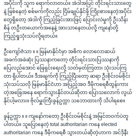
အပိုင်းကို သူက ရောက်လာတယ်။ အဲဒါအပြင် တိုင်းရင်းသားတွေ
နဲ့ ဖြစ်နေတဲ့ စစ်မက်ကိုလည်း ငြိမ်ချုပ်နိုင်ဖို့ ကြိုးစားနေတဲ့အပိုင်း
တွေရှိတော့ အဲဒါကို ကြည့်ခြင်းအားဖြင့် ပြောင်းလဲမှုကို ဦးသိန်း
စိန် တဦးတယောက်အနေနဲ့ အားသာနေတယ်လို့ ကျနော်တို့
ကြည့်ရှုသုံးသပ်လို့ရတယ်။
ဦးကျော်ဇံသာ ။ ။ မြန်မာနိုင်ငံမှာ အဓိက လောလောဆယ်
အခက်အခဲဆုံး ပြဿနာကတော့ တိုင်းရင်းသားပြဿနာကို
ပြေလည်အောင် ဖြေရှင်းရေးလို့ သတ်မှတ်ကြတာ၊ သုံးသပ်ကြ
တာ ရှိပါတယ်။ ဒီအချက်ကို ကြည့်ပြီးတော့ ဆရာ ဦးစိုင်းဝမ်စိုင်း
သုံးသပ်သလို မြန်မာနိုင်ငံဟာ အပြည့်အဝ ဒီမိုကရေစီထွန်းကား
တဲ့အခြေအနေ ရောက်သွားနိုင်တယ်ဆိုတာ ပြောသလောက် လွယ်
နိုင်ပါ့မလား။ ဗိုလ်မှူးကြီးခွန်ဥက္ကာ သဘောထားကို သိပါရစေ။
ခွန်ဥက္ကာ ။ ။ ကျနော်ကတော့ ဦးစိုင်းဝမ်စိုင်းနဲ့ အမြင်တဝက်ပဲတူ
ပါတယ်။ သူပြောနေတဲ့ total authoritarian ကနေ elected
authoritarian ကနေ ဒီမိုကရေစီ သွားတယ်ဆိုတဲ့ဟာက အင်ဒိုနီး