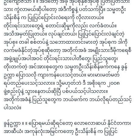
ဦးကျော်ဇံသာ ။ ။ အဲဒီတော့ အခု အုပ်စုနှစ်အုပ်စု ပြတ်ပြတ်သား
သား ကွဲလာမယ်ဆိုပါတော့ အဲဒီကိစ္စနဲ့ ပတ်သက်ပြီ။ သမ္မတဦး
သိန်းစိန် က ပြုပြင်ပြောင်းလဲရေးကို လိုလားတယ်။
တိုင်းရင်းသားတွေရဲ့ တောင်းဆိုမှုကိုလည်း လက်ခံတယ်။
အသိအမှတ်ပြုတယ်။ လုပ်ချင်တယ်၊ ပြုပြင်ပြောင်းလဲချင်တဲ့
အုပ်စု။ တခါ စစ်တပ်နဲ့ သဘောထားတင်းမားတဲ့ အုပ်စုက ဒါကို
လက်မခံနိုင်တဲ့အုပ်စုဆိုတော့ အတိုက်အခံ အမျိုးသားဒီမိုကရေစီ
အဖွဲ့ချုပ်အပါအဝင် တိုင်းရင်းသားပါတီတွေ၊ ပြည်သူတွေ၊
တိုးတက်တဲ့ အင်အားစုတွေက သမ္မတဦးသိန်းစိန်ဖက်ကနေ ခွန်
ဥက္ကာ ပြောသလို ကျားကန်ပေးသင့်တယ်။ မားမားမတ်မတ်
ရပ်တည်ပေးသင့်သလား။ သို့မဟုတ်ဘဲ ဒီ အစိုးရက ၂၀၀၈
ဖွဲ့စည်းပုံနဲ့ သွားနေတယ်ဆိုပြီ ပစ်ပယ်သင့်ပါသလား။
အတိုက်အခံနဲ့ ပြည်သူတွေက ဘယ်ဖက်က ဘယ်လိုရပ်တည်သင့်
ပါသလဲ။
ခွန်ဥက္ကာ ။ ။ ပြောရမယ်ဆိုရင်တော့ လောလောဆယ် နိုင်ငံတကာ၊
အာဆီယံ၊ အကုန်လုံးအမြင်ကတော့ ဦးသိန်းစိန် က ပြုပြင်