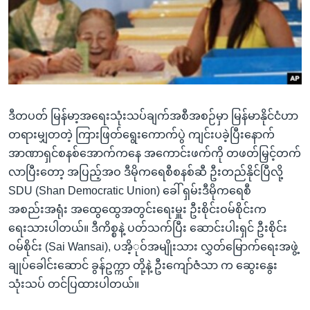
အ
သုတပဒေသာ အင်္ဂလိပ်စာ
ညွန်း
Learning English
စာမျက်နှာ
သို့
ဗွီအိုအေ လူမှုကွန်ယက်များ
ကျော်
ကြည့်
ဒီတပတ် မြန်မာ့အရေးသုံးသပ်ချက်အစီအစဉ်မှာ မြန်မာနိုင်ငံဟာ
ရန်
ဘာသာစကားများ
တရားမျှတတဲ့ ကြားဖြတ်ရွေးကောက်ပွဲ ကျင်းပခဲ့ပြီးနောက်
ရှာဖွေ
အာဏာရှင်စနစ်အောက်ကနေ အကောင်းဖက်ကို တဖတ်မြှင့်တက်
ရန်
လာပြီးတော့ အပြည့်အဝ ဒီမိုကရေစီစနစ်ဆီ ဦးတည်နိုင်ပြီလို့
နေရာ
SDU (Shan Democratic Union) ခေါ် ရှမ်းဒီမိုကရေစီ
သို့
အစည်းအရုံး အထွေထွေအတွင်းရေးမှူး ဦးစိုင်းဝမ်စိုင်းက
ကျော်
ရေးသားပါတယ်။ ဒီကိစ္စနဲ့ ပတ်သက်ပြီး ဆောင်းပါးရှင် ဦးစိုင်း
ရန်
ဝမ်စိုင်း (Sai Wansai), ပအိ့ုဝ်အမျိုးသား လွှတ်မြောက်ရေးအဖွဲ့
ချုပ်ခေါင်းဆောင် ခွန်ဥက္ကာ တို့နဲ့ ဦးကျော်ဇံသာ က ဆွေးနွေး
သုံးသပ် တင်ပြထားပါတယ်။