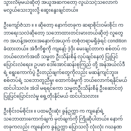
သွားလိမ့်မယ်ဆိုတဲ့ အယူအဆကတော့ လွယ်သင့်သလောက်
မလွယ်သေးဘူးလို့ ဆွေးနွေးချင်တယ်။
ဦးကျော်ဇံသာ ။ ။ ဆိုတော့ နောက်တခုက ဆရာစိုင်းဝမ်းစိုင်း က
ဘာရေးသလဲဆိုတော့ သဘောထားတင်းမားတယ်ဆိုတဲ့ လူတွေ
က အဟန့်အတားအနှောက်အယှက် တစုံတရာမရှိခဲ့ရင် condition
ခံထားတယ်။ အဲဒီကိစ္စကို ကျနော့် ဒဲ့ဒိုး မေးချင်တာက စစ်တပ် က
ဘယ်လောက်အထိ သမ္မတ ဦးသိန်းစိန် လုပ်ချင်နေတဲ့ ပြုပြင်
ပြောင်းလဲရေး။ ဥပမာ ဒေါ်အောင်ဆန်းစုကြည် တို့ အန်အယ်လ်ဒီ
ရဲ့ ရွေးကောက်ပွဲ ဦးတည်ချက်တွေကိုလည်း မဆန့်ကျင်ဘူး။
စစ်တပ်ရဲ့ သဘောတူညီမှု၊ ထောက်ခံမှုကို ဘယ်လောက်ရနိုင်မယ်
ထင်ပါသလဲ။ အဲဒါ မရရင်ကော သမ္မတဦးသိန်းစိန် ဦးဆောင်တဲ့
ပြုပြင်ပြောင်းလဲမှု ရှေ့တိုးနိုင်မယ် ထင်ပါသလား။
ဦးစိုင်းဝမ်စိုင်း။ ။ ပထမဦးဆုံး ခွန်ဥက္ကာ က ကျနော်ရဲ့
သဘောထားကောက်ချက် မှတ်ချက်ကို ကြိုဆိုပါတယ်။ နောက်
တခုကလည်း ကျနော်က ခွန်ဥက္ကာ ပြောသလို လုံးလုံး ဂဃနဏ