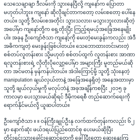
သေသေချာချာ ဒီလမ်းကို သွားနေပြီလို့ ကျနော်က ပြောတာ
မဟုတ်ပါဘူး။ ကျနော် ဆိုလိုချင်တာကတော့ လမ်းစတော့ ပေါ်နေ
တယ်။ သူတို့ ဒီလမ်းစအတိုင်း သွားသလား၊ မသွားဘူးလားဆိုတဲ့
အပေါ်မှာ ကျနော်တို့က ရှေ့တိုးပြီး ကြည့်ရမယ့်အခြေအနေမျိုး
ပါ။ အခုန ဦးကျော်ဇံသာ ကျနော့်ကို မေးတဲ့မေးခွန်းကလည်း အဲဒီ
အဓိကကျတဲ့ မေးခွန်းဖြစ်ပါတယ်။ သေဘောထားတင်းမားတဲ့
စစ်တပ်လူတန်းစား သို့မဟုတ် စစ်တပ်ထွက် လူတန်းစား အာဏာ
ရလူတန်းစားရဲ့ လိုတိုးပိုလျှော့ပေါ်မှာ အများကြီး မူတည်မယ်ဆို
တာ အင်မတန် မှန်ကန်ပါတယ်။ အဲဒါကြောင့်မို့ သူတို့ သုံးနေတဲ့
manipulation ချယ်လှယ်တာနဲ့ အခြေအနေရှိတဲ့ အနေအထားမှာ
သူတို့ ချယ်လှယ်မှုကို မလုပ်ဘဲနဲ့ အခုအချိန်ကစပြီး ၂၀၁၅ ခု
ကာလမှာ ပေးသွားမယ်ဆိုရင် ဒီမိုကရေစီ တည်ဆောက်ရေးကို
ရောက်နိုင်မယ်လို့ ယူဆပါတယ်။
ဦးကျော်ဇံသာ ။ ။ ဝန်ကြီးချုပ်ဦးနု လက်ထက်တုန်းကလည်း ၆၂
မှာ နောက်ဆုံး ဖယ်ဒရယ်ပြည်ထောင်စု ပေးမယ်ဆိုပြီး
တိုင်းရင်းသားခေါင်းဆောင်တွေကို ခေါ်ပြီးတော့ ဆွေးနွေးကြ