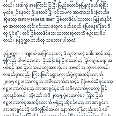
တယ်။ အဲဒါကို အကြောင်းပြပြီး ပြည်ထောင်စုပြိုကွဲမယ်ဆိုပြီး
ဗိုလ်ချုပ်နေဝင်း ဦးဆောင်ပြီး စစ်တပ်က အာဏာသိမ်းခဲ့တယ်။
ဆိုတော့ history repeats itself ဖြစ်လာနိုင်ပါသလား။ မြန်မာနိုင်ငံ
မှာ အလားတူ တိုင်းရင်းသားတွေက ဖယ်ဒရယ် ပြောနေချိန်မှာ ဒီ
လို ပုံစံမျိုး ထပ်ဖြစ်လာနိုင်သေးသလားဆိုတာကို စဉ်းစားမိပါ
တယ်။ ခွန်ဥက္ကာ ဘယ်လို သဘောရပါသလဲ။
ခွန်ဥက္ကာ ။ ။ ကျနော် အမြင်ကတော့ ဒီ သွားနေတဲ့ ဒေါ်အောင်ဆန်း
စုကြည် ပါဝင်တာရော၊ ဦးသိန်းစိန် ဦးဆောင်တဲ့ ငြိမ်းချမ်းရေး အ
ပစ်ရပ် အပြောင်းအလဲတွေအားလုံးက တဖတ်က သွားနေတယ်။
တဖတ်မှာလည်း ကြားဖြတ်ရွေးကောက်ပွဲလိုအဆင့်လောက်
၂၀၁၅ ရွေးကောက်ပွဲက အဲဒီလောက်အဆင့်ပဲ ရှိခဲ့မယ်ဆိုရင်တော့
ရွေးကောက်ခံရတဲ့ အာဏာရှင်ပုံစံကို အဲဒီလောက်မှာတော့ ဖြစ်
သွားနိုင်တယ်။ သို့သော် အဲဒီ ၂၀၁၅ ပွဲလောက်မှာ ကြားဖြတ်
ရွေးကောက်ပွဲအဆင့်လောက် မရှိဘူးဆိုရင်တော့ အာဏာရှင်က
အာဏာရှင်ပဲလို့ အဲဒီလိုမြင်တယ်။ နောက်တချိန်တည်းမှာပဲ ဒေါ်