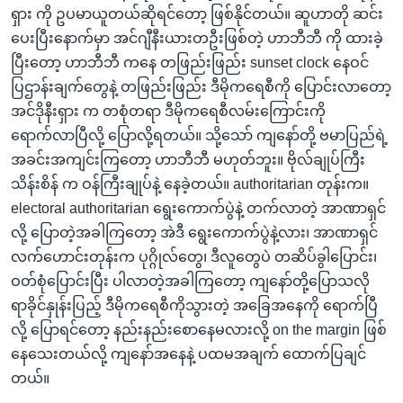
ရှား ကို ဥပမာယူတယ်ဆိုရင်တော့ ဖြစ်နိုင်တယ်။ ဆူဟာတို ဆင်း
ပေးပြီးနောက်မှာ အင်ဂျီနီးယားတဦးဖြစ်တဲ့ ဟာဘီဘီ ကို ထားခဲ့
ပြီးတော့ ဟာဘီဘီ ကနေ တဖြည်းဖြည်း sunset clock နေဝင်
ပြဌာန်းချက်တွေနဲ့ တဖြည်းဖြည်း ဒီမိုကရေစီကို ပြောင်းလာတော့
အင်ဒိုနီးရှား က တစုံတရာ ဒီမိုကရေစီလမ်းကြောင်းကို
ရောက်လာပြီလို့ ပြောလို့ရတယ်။ သို့သော် ကျနော်တို့ ဗမာပြည်ရဲ့
အခင်းအကျင်းကြတော့ ဟာဘီဘီ မဟုတ်ဘူး။ ဗိုလ်ချုပ်ကြီး
သိန်းစိန် က ဝန်ကြီးချုပ်နဲ့ နေခဲ့တယ်။ authoritarian တုန်းက။
electoral authoritarian ရွေးကောက်ပွဲနဲ့ တက်လာတဲ့ အာဏာရှင်
လို့ ပြောတဲ့အခါကြတော့ အဲဒီ ရွေးကောက်ပွဲနဲ့လား၊ အာဏာရှင်
လက်ဟောင်းတုန်းက ပုဂ္ဂိုလ်တွေ၊ ဒီလူတွေပဲ တဆိပ်ခွါပြောင်း၊
ဝတ်စုံပြောင်းပြီး ပါလာတဲ့အခါကြတော့ ကျနော်တို့ပြောသလို
ရာခိုင်နှုန်းပြည့် ဒီမိုကရေစီကိုသွားတဲ့ အခြေအနေကို ရောက်ပြီ
လို့ ပြောရင်တော့ နည်းနည်းစောနေမလားလို့ on the margin ဖြစ်
နေသေးတယ်လို့ ကျနော်အနေနဲ့ ပထမအချက် ထောက်ပြချင်
တယ်။