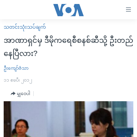
သုံး
ရ
လွယ်ကူ
သတင်းသုံးသပ်ချက်
မူလစာမျက်နှာ
စေ
အာဏာရှင်မှ ဒီမိုကရေစီစနစ်ဆီသို့ ဦးတည်
မြန်မာ
သည့်
နေပြီလား?
ကမ္ဘာ့သတင်းများ
Link
ဗွီဒီယို
နိုင်ငံတကာ
ဦးကျော်ဇံသာ
များ
သတင်းလွတ်လပ်ခွင့်
အမေရိကန်
၁၁ ဧၿပီ၊ ၂၀၁၂
ပင်မ
ရပ်ဝန်းတခု လမ်းတခု အလွန်
တရုတ်
အကြောင်းအရာ
မျှဝေပါ
သို့
အင်္ဂလိပ်စာလေ့လာမယ်
အစ္စရေး-ပါလက်စတိုင်း
ကျော်
အပတ်စဉ်ကဏ္ဍများ
အမေရိကန်သုံးအီဒီယံ
ကြည့်
ရေဒီယိုနှင့်ရုပ်သံ အချက်အလက်များ
မကြေးမုံရဲ့ အင်္ဂလိပ်စာ
ရေဒီယို
ရန်
ပင်မ
ရေဒီယို/တီဗွီအစီအစဉ်
ရုပ်ရှင်ထဲက အင်္ဂလိပ်စာ
တီဗွီ