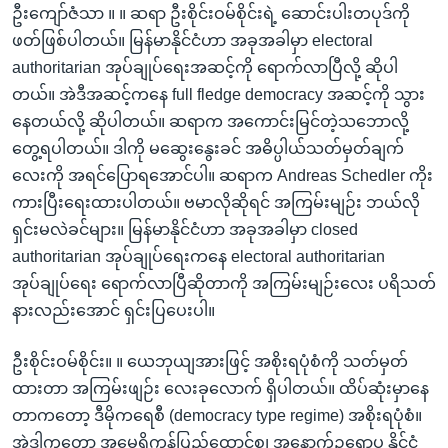
ဦးကျော်ဇံသာ ။ ။ ဆရာ ဦးစိုင်းဝမ်စိုင်းရဲ့ ဆောင်းပါးတပုဒ်ကို
ဖတ်ဖြစ်ပါတယ်။ မြန်မာနိုင်ငံဟာ အခုအခါမှာ electoral
authoritarian အုပ်ချုပ်ရေးအဆင့်ကို ရောက်လာပြီလို့ ဆိုပါ
တယ်။ အဲဒီအဆင့်ကနေ full fledge democracy အဆင့်ကို သွား
နေတယ်လို့ ဆိုပါတယ်။ ဆရာက အကောင်းမြင်တဲ့သဘောလို့
တွေ့ရပါတယ်။ ဒါကို မဆွေးနွေးခင် အဓိပ္ပါယ်သတ်မှတ်ချက်
လေးကို အရင်ပြောရအောင်ပါ။ ဆရာက Andreas Schedler ကိုး
ကားပြီးရေးထားပါတယ်။ ဗမာလိုဆိုရင် အကြမ်းမျဉ်း ဘယ်လို
ရှင်းမလဲခင်များ။ မြန်မာနိုင်ငံဟာ အခုအခါမှာ closed
authoritarian အုပ်ချုပ်ရေးကနေ electoral authoritarian
အုပ်ချုပ်ရေး ရောက်လာပြီဆိုတာကို အကြမ်းမျဉ်းလေး ပရိသတ်
နားလည်းအောင် ရှင်းပြပေးပါ။
ဦးစိုင်းဝမ်စိုင်း။ ။ ယေဘုယျအားဖြင့် အစိုးရပုံစံကို သတ်မှတ်
ထားတာ အကြမ်းဖျဉ်း လေးခုလောက် ရှိပါတယ်။ ထိပ်ဆုံးမှာနေ
တာကတော့ ဒီမိုကရေစီ (democracy type regime) အစိုးရပုံစံ။
အဲဒါကတော့ အမေရိကန်ပြည်ထောင်စု၊ အနောက်ဥရောပ နိုင်ငံ