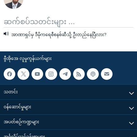
ဆက်စပ်သတင်းများ ...
အာဏာရှင်မှ ဒီမိုကရေစီစနစ်ဆီသို့ ဦးတည်နေပြီလား?
ဗွီအိုအေ လူမှုကွန်ယက်များ
သတင်း
၀န်ဆောင်မှုများ
အပတ်စဉ်ကဏ္ဍများ
အင်္ဂလိပ်သင်ခန်းစာများ