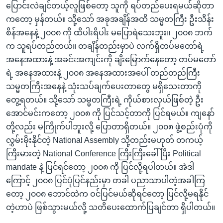
ပြောင်းလဲချင်တယ့်လူဖြစ်တော့ သူကို ရပ်တည်ပေးရမယ်ဆိုတာ
ကတော့ မှန်တယ်။ သို့သော် အခုအချိန်အထိ သမ္မတကြီး ဦးသိန်း
စိန်အနေနဲ့ ၂၀၀၈ ကို ထိပါးရိပါး မပြောရဲသေးဘူး။ ၂၀၀၈ ဘက်
က သူရပ်တည်တယ်။ တချိန်တည်းမှာပဲ လက်ရှိတပ်မတော်ရဲ့
အနေအထားနဲ့ အခင်းအကျင်းကို ချီးမြောက်နေတော့ တပ်မတော်
ရဲ့ အနေအထားနဲ့ ၂၀၀၈ အနေအထားအပေါ် တည်တည်ကြီး
သမ္မတကြီးအနေနဲ့ သုံးသပ်ချက်ပေးတာတွေ မရှိသေးတာကို
တွေ့ရတယ်။ သို့သော် သမ္မတကြီးရဲ့ ကိုယ်စားလှယ်ဖြစ်တဲ့ ဦး
အောင်မင်းကတော့ ၂၀၀၈ ကို ပြင်သင့်တာကို ပြင်ရမယ်။ ကျနော်
တို့လည်း မကြိုက်ပါဘူးလို့ ပြောတာရှိတယ်။ ၂၀၀၈ ဖွဲ့စည်းပုံကို
လွှမ်းမိုးနိုင်တဲ့ National Assembly သို့တည်းမဟုတ် တကယ့်
ကြီးမားတဲ့ National Conference ကြီးကြီးခေါ်ပြီး Political
mandate နဲ့ ပြင်ရင်တော့ ၂၀၀၈ ကို ပြင်လို့ရပါတယ်။ အဲဒါ
ကြောင့် ၂၀၀၈ ပြင်ပုံပြင်နည်းမှာ တခါ ပညာသာပါတဲ့အခါကြ
တော့ ၂၀၀၈ ဘောင်ထဲက ဝင်ပြင်မယ်ဆိုရင်တော့ ပြင်လို့မရနိုင်
တဲ့ဟာပဲ ဖြစ်သွားမယ်လို့ သတိပေးထောက်ပြချင်တာ ရှိပါတယ်။