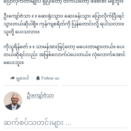
ပြောလိုက်တာမျိုးပဲ ရှိပြီးတော့ တကယ်တော့ ဖိဖိစီးစီး မရှိဘူး။
ဦးကျော်ဇံသာ ။ ။ ဆေးရုံးသွား၊ ဆေးခန်းသွား ပြောလိုက်ပြီးရင်
သွားတယ်ဆိုပါစို့။ ကုန်ကျစရိတ်ကို ပြန်တောင်းလို့ ရပါသလား။
သူတို့ ပေးသလား။
ကိုသူရိန်ဇော် ။ ။ သာမန်အားဖြင့်တော့ မပေးတာများတယ်။ ပေး
တယ်ဆိုရင်လည်း အဖြစ်လောက်ပဲပေးတယ်။ လုံလောက်အောင်
မပေးဘူး။
မျှဝေပါ
Follow us
ဦးကျော်ဇံသာ
ဆက်စပ်သတင်းများ ...