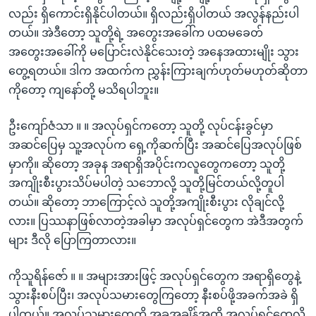
လည်း ရှိကောင်းရှိနိုင်ပါတယ်။ ရှိလည်းရှိပါတယ် အလွန်နည်းပါ
တယ်။ အဲဒီတော့ သူတို့ရဲ့ အတွေးအခေါ်က ပထမခေတ်
အတွေးအခေါ်ကို မပြောင်းလဲနိုင်သေးတဲ့ အနေအထားမျိုး သွား
တွေ့ရတယ်။ ဒါက အထက်က ညွှန်းကြားချက်ဟုတ်မဟုတ်ဆိုတာ
ကိုတော့ ကျနော်တို့ မသိရပါဘူး။
ဦးကျော်ဇံသာ ။ ။ အလုပ်ရှင်ကတော့ သူတို့ လုပ်ငန်းခွင်မှာ
အဆင်ပြေမှ သူ့အလုပ်က ရှေ့ကိုဆက်ပြီး အဆင်ပြေအလုပ်ဖြစ်
မှာကို။ ဆိုတော့ အခုန အရာရှိအပိုင်းကလူတွေကတော့ သူတို့
အကျိုးစီးပွားသိပ်မပါတဲ့ သဘောလို့ သူတို့မြင်တယ်လို့တူပါ
တယ်။ ဆိုတော့ ဘာကြောင့်လဲ သူတို့အကျိုးစီးပွား လိုချင်လို့
လား။ ပြဿနာဖြစ်လာတဲ့အခါမှာ အလုပ်ရှင်တွေက အဲဒီအတွက်
များ ဒီလို ပြောကြတာလား။
ကိုသူရိန်ဇော် ။ ။ အများအားဖြင့် အလုပ်ရှင်တွေက အရာရှိတွေနဲ့
သွားနီးစပ်ပြီး၊ အလုပ်သမားတွေကြတော့ နီးစပ်ဖို့အခက်အခဲ ရှိ
ပါတယ်။ အလုပ်သမားတွေကို အခုအချိန်အထိ အလုပ်ရှင်တွေလို့