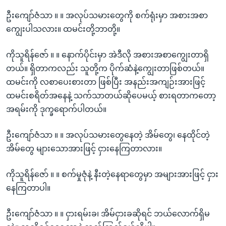
ဦးကျော်ဇံသာ ။ ။ အလုပ်သမားတွေကို စက်ရုံးမှာ အစားအစာ
ကျွေးပါသလား။ ထမင်းတို့ဘာတို့။
ကိုသူရိန်ဇော် ။ ။ နောက်ပိုင်းမှာ အဲဒီလို အစားအစာကျွေးတာရှိ
တယ်။ ရှိတာကလည်း သူတို့က ပိုက်ဆံနဲ့ကျွေးတာဖြစ်တယ်။
ထမင်းကို လစာပေးစားတာ ဖြစ်ပြီး အနည်းအကျဉ်းအားဖြင့်
ထမင်းစရိတ်အနေနဲ့ သက်သာတယ်ဆိုပေမယ့် စားရတာကတော့
အရမ်းကို ဒုက္ခရောက်ပါတယ်။
ဦးကျော်ဇံသာ ။ ။ အလုပ်သမားတွေနေတဲ့ အိမ်တွေ၊ နေထိုင်တဲ့
အိမ်တွေ များသောအားဖြင့် ငှားနေကြတာလား။
ကိုသူရိန်ဇော် ။ ။ စက်မှုဇုံနဲ့ နီးတဲ့နေရာတွေမှာ အများအားဖြင့် ငှား
နေကြတာပါ။
ဦးကျော်ဇံသာ ။ ။ ငှားရမ်းခ၊ အိမ်ငှားခဆိုရင် ဘယ်လောက်ရှိမ