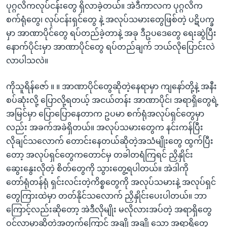
ပုဂ္ဂလိကလုပ်ငန်းတွေ ရှိလာခဲ့တယ်။ အဲဒီကာလက ပုဂ္ဂလိက
စက်ရုံတွေ၊ လုပ်ငန်းရှင်တွေ နဲ့ အလုပ်သမားတွေဖြစ်တဲ့ ပဋိပက္ခ
မှာ အာဏာပိုင်တွေ ရပ်တည်ခဲ့တာနဲ့ အခု ဒီဥပဒေတွေ ရေးဆွဲပြီး
နောက်ပိုင်းမှာ အာဏာပိုင်တွေ ရပ်တည်ချက် ဘယ်လိုပြောင်းလဲ
လာပါသလဲ။
ကိုသူရိန်ဇော် ။ ။ အာဏာပိုင်တွေဆိုတဲ့နေရာမှာ ကျနော်တို့နဲ့ အနီး
စပ်ဆုံးလို့ ပြောလို့ရတယ့် အငယ်တန်း အာဏာပိုင်၊ အရာရှိတွေရဲ့
အမြင်မှာ ပြောပြောနေတာက ဥပမာ စက်ရုံအလုပ်ရှင်တွေမှာ
လည်း အခက်အခဲရှိတယ်။ အလုပ်သမားတွေက နင်းကန်ပြီး
လိုချင်သလောက် တောင်းနေတယ်ဆိုတဲ့အသံမျိုးတွေ ထွက်ပြီး
တော့ အလုပ်ရှင်တွေကတောင်မှ တခါတရံကြရင် ညှိနှိုင်း
ဆွေးနွေးလိုတဲ့ စိတ်တွေကို သွားတွေ့ရပါတယ်။ အဲဒါကို
တော်ရုံတန်ရုံ ရှင်းလင်းတဲ့ကိစ္စတွေကို အလုပ်သမားနဲ့ အလုပ်ရှင်
တွေကြားထဲမှာ တတ်နိုင်သလောက် ညှိနှိုင်းပေးပါတယ်။ ဘာ
ကြောင့်လည်းဆိုတော့ အဲဒီလိုမျိုး မလိုလားအပ်တဲ့ အရာရှိတွေ
ဝင်လာမှာဆိုတဲ့အတွက်ကြောင့် အချို့အချို့သော အရာရှိတွေ