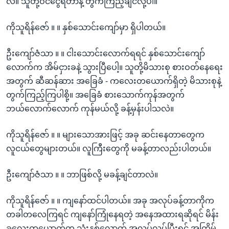
လဲ။ သူတို့ဝင်ငွေရတာနဲ့ တွက်ကြည့်ချင်လို့ပါ။
ကိုသူရိန်ဇော် ။ ။ နှစ်သောင်းကျော်မှာ ရှိပါတယ်။
ဦးကျော်ဇံသာ ။ ။ ငါးသောင်းလောက်ရရင် နှစ်သောင်းကျော်
လောက်က အိမ်ငှားခနဲ့ သွားပြီပေါ့။ သူတို့မိသားစု စားဝတ်နေရေး
အတွက် ဆီဆန်ဆား အခြေခံ - ကလေးတယောက်ရှိတဲ့ မိသားစုနဲ့
တွက်ကြည့်ကြပါစို့။ အခြေခံ စားသောက်ကုန်အတွက်
ဘယ်လောက်လောက် ကုန်မယ်လို့ ခန့်မှန်းပါသလဲ။
ကိုသူရိန်ဇော် ။ ။ များသောအားဖြင့် အခု ဆင်းနေတာတွေက
လူငယ်တွေများတယ်။ လူကြီးတွေကို မခန့်တာလည်းပါတယ်။
ဦးကျော်ဇံသာ ။ ။ ဘာဖြစ်လို့ မခန့်ချင်တာလဲ။
ကိုသူရိန်ဇော် ။ ။ ကျနော်ထင်ပါတယ်။ အခု အလုပ်ခန့်တာကိုက
တခါတလေကြရင် ကျနော်ကြုံနေရတဲ့ အနေအထားရဆိုရင် မိန်း
ခလေးတယောက်က သုံးနှစ်လောက် အလုပ်လုပ်ပြီးရင် အကြိမ်