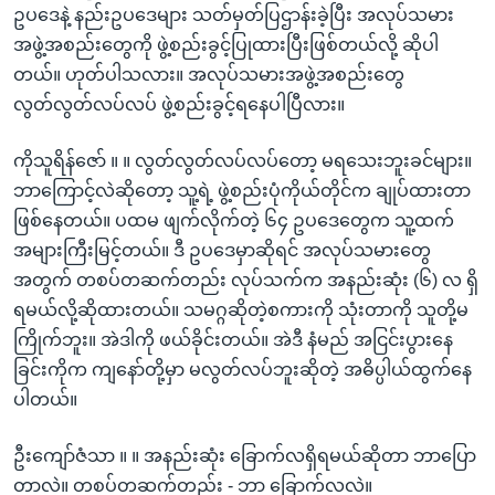
ဥပဒေနဲ့ နည်းဥပဒေများ သတ်မှတ်ပြဌာန်းခဲ့ပြီး အလုပ်သမား
အဖွဲ့အစည်းတွေကို ဖွဲ့စည်းခွင့်ပြုထားပြီးဖြစ်တယ်လို့ ဆိုပါ
တယ်။ ဟုတ်ပါသလား။ အလုပ်သမားအဖွဲ့အစည်းတွေ
လွတ်လွတ်လပ်လပ် ဖွဲ့စည်းခွင့်ရနေပါပြီလား။
ကိုသူရိန်ဇော် ။ ။ လွတ်လွတ်လပ်လပ်တော့ မရသေးဘူးခင်များ။
ဘာကြောင့်လဲဆိုတော့ သူ့ရဲ့ ဖွဲ့စည်းပုံကိုယ်တိုင်က ချုပ်ထားတာ
ဖြစ်နေတယ်။ ပထမ ဖျက်လိုက်တဲ့ ၆၄ ဥပဒေတွေက သူ့ထက်
အများကြီးမြင့်တယ်။ ဒီ ဥပဒေမှာဆိုရင် အလုပ်သမားတွေ
အတွက် တစပ်တဆက်တည်း လုပ်သက်က အနည်းဆုံး (၆) လ ရှိ
ရမယ်လို့ဆိုထားတယ်။ သမဂ္ဂဆိုတဲ့စကားကို သုံးတာကို သူတို့မ
ကြိုက်ဘူး။ အဲဒါကို ဖယ်ခိုင်းတယ်။ အဲဒီ နံမည် အငြင်းပွားနေ
ခြင်းကိုက ကျနော်တို့မှာ မလွတ်လပ်ဘူးဆိုတဲ့ အဓိပ္ပါယ်ထွက်နေ
ပါတယ်။
ဦးကျော်ဇံသာ ။ ။ အနည်းဆုံး ခြောက်လရှိရမယ်ဆိုတာ ဘာပြော
တာလဲ။ တစပ်တဆက်တည်း - ဘာ ခြောက်လလဲ။