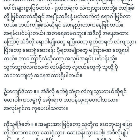
ပေါင်းများစွာဖြစ်တယ် - ရုတ်တရက် လဲကျသွားတာတို့။ ဘာဖြစ်
လို့ ဖြစ်တာလဲဆိုရင် အမျိုးသမီးနဲ့ ပတ်သက်တဲ့ ရောဂါဖြစ်လာ
တယ်။ ဘယ်ကဖြစ်လဲဆိုရင် အားနည်းတာကနေဖြစ်တယ်။
အရမ်းပင်ပန်းတယ်၊ အစာရေစာမဝဘူး။ အဲဒီလို အနေအထား
ကြောင့် အဲဒီလို ရောဂါမျိုးတွေ ရပြီးတော့ ရုတ်တရက် လဲကျသွား
ပြီးတော့ ဆေးရုံဆေးခန်း ပို့ရတာမျိုးတွေ မကြာခဏ တွေ့ရပါ
တယ်။ ဘာကြောင့်လဲဆိုတော့ အလုပ်အရမ်း ပင်ပန်းလို့။
သွက်သွက်လက်လက် လုပ်နိုင်တဲ့ လူငယ်တွေကို သူတို့ ပို
သဘောကျတဲ့ အနေအထားရှိပါတယ်။
ဦးကျော်ဇံသာ ။ ။ အဲဒီလို စက်ရုံထဲမှာ လဲကျသွားတယ်ဆိုရင်
ဆေးဝါးကုသမှုကို အစိုးရက တာဝန်ယူကုပေးပါသလား၊
အလုပ်ရှင်က ကုပေးပါသလား။
ကိုသူရိန်ဇော် ။ ။ အများအားဖြင့်တော့ သူတို့က ယေဘုယျ ပြော
လိုက်တာကတော့ ဆေးရုံသွား၊ ဆေးခန်းသွားပေါ့။ အဲဒီလိုမျိုး