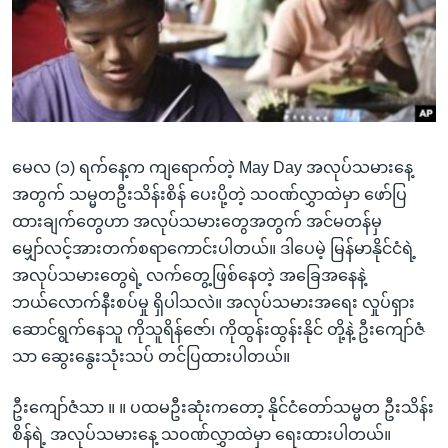
အ
သုတပဒေသာ အင်္ဂလိပ်စာ
ညွန်း
Learning English
စာမျက်နှာ
သို့
ဗွီအိုအေ လူမှုကွန်ယက်များ
ကျော်
ကြည့်
မေလ (၁) ရက်နေ့က ကျရောက်တဲ့ May Day အလုပ်သမားနေ့
ရန်
ဘာသာစကားများ
အတွက် သမ္မတဦးသိန်းစိန် ပေးပို့တဲ့ သဝဏ်လွှာထဲမှာ ဖော်ပြ
ရှာဖွေ
ထားချက်တွေဟာ အလုပ်သမားတွေအတွက် အင်မတန်မှ
ရန်
မျှော်လင့်အားတက်စရာကောင်းပါတယ်။ ဒါပေမဲ့ မြန်မာနိုင်ငံရဲ့
နေရာ
အလုပ်သမားတွေရဲ့ လက်တွေ့ဖြစ်နေတဲ့ အခြေအနေနဲ့
သို့
ဘယ်လောက်နီးစပ်မှု ရှိပါသလဲ။ အလုပ်သမားအရေး လှုပ်ရှား
ကျော်
ဆောင်ရွက်နေသူ ကိုသူရိန်ဇော်၊ ကိုထွန်းထွန်းနိုင် တို့နဲ့ ဦးကျော်ဇံ
ရန်
သာ ဆွေးနွေးသုံးသပ် တင်ပြထားပါတယ်။
ဦးကျော်ဇံသာ ။ ။ ပထမဦးဆုံးကတော့ နိုင်ငံတော်သမ္မတ ဦးသိန်း
စိန်ရဲ့ အလုပ်သမားနေ့ သဝဏ်လွှာထဲမှာ ရေးထားပါတယ်။