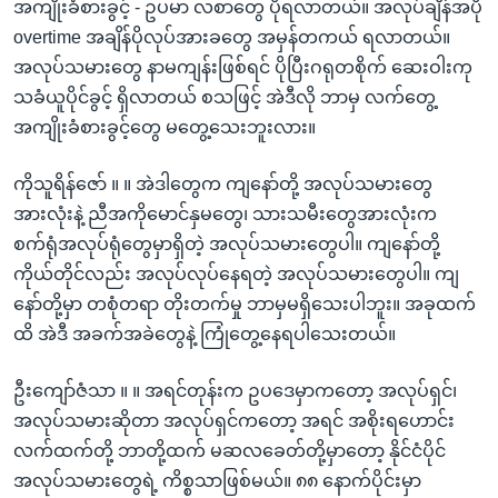
အကျိုးခံစားခွင့် - ဥပမာ လစာတွေ ပိုရလာတယ်။ အလုပ်ချိန်အပို
overtime အချိန်ပိုလုပ်အားခတွေ အမှန်တကယ် ရလာတယ်။
အလုပ်သမားတွေ နာမကျန်းဖြစ်ရင် ပိုပြီးဂရုတစိုက် ဆေးဝါးကု
သခံယူပိုင်ခွင့် ရှိလာတယ် စသဖြင့် အဲဒီလို ဘာမှ လက်တွေ့
အကျိုးခံစားခွင့်တွေ မတွေ့သေးဘူးလား။
ကိုသူရိန်ဇော် ။ ။ အဲဒါတွေက ကျနော်တို့ အလုပ်သမားတွေ
အားလုံးနဲ့ ညီအကိုမောင်နှမတွေ၊ သားသမီးတွေအားလုံးက
စက်ရုံအလုပ်ရုံတွေမှာရှိတဲ့ အလုပ်သမားတွေပါ။ ကျနော်တို့
ကိုယ်တိုင်လည်း အလုပ်လုပ်နေရတဲ့ အလုပ်သမားတွေပါ။ ကျ
နော်တို့မှာ တစုံတရာ တိုးတက်မှု ဘာမှမရှိသေးပါဘူး။ အခုထက်
ထိ အဲဒီ အခက်အခဲတွေနဲ့ ကြုံတွေ့နေရပါသေးတယ်။
ဦးကျော်ဇံသာ ။ ။ အရင်တုန်းက ဥပဒေမှာကတော့ အလုပ်ရှင်၊
အလုပ်သမားဆိုတာ အလုပ်ရှင်ကတော့ အရင် အစိုးရဟောင်း
လက်ထက်တို့ ဘာတို့ထက် မဆလခေတ်တို့မှာတော့ နိုင်ငံပိုင်
အလုပ်သမားတွေရဲ့ ကိစ္စသာဖြစ်မယ်။ ၈၈ နောက်ပိုင်းမှာ