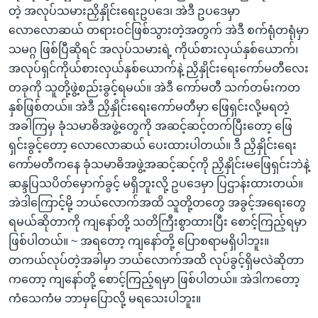
တဲ့ အလုပ်သမားညှိနှိုင်းရေးဥပဒေ၊ အဲဒီ ဥပဒေမှာ
လောလောဆယ် တရားဝင်ဖြစ်သွားတဲ့အတွက် အဲဒီ စက်ရုံတရုံမှာ
သမဂ္ဂ ဖြစ်ပြီဆိုရင် အလုပ်သမားရဲ့ ကိုယ်စားလှယ်နှစ်ယောက်၊
အလုပ်ရှင်ကိုယ်စားလှယ်နှစ်ယောက်နဲ့ ညှိနှိုင်းရေးကော်မတီလေး
တခုကို သူတို့ဖွဲ့စည်းခွင့်ရမယ်။ အဲဒီ ကော်မတီ သက်တမ်းကတ
နှစ်ဖြစ်တယ်။ အဲဒီ ညှိနှိုင်းရေးကော်မတီမှာ ဖြေရှင်းလို့မရတဲ့
အခါကြမှ ခုံသမာဓိအဖွဲ့တွေကို အဆင့်ဆင့်တက်ပြီးတော့ ဖြေ
ရှင်းခွင့်တော့ လောလောဆယ် ပေးထားပါတယ်။ ဒီ ညှိနှိုင်းရေး
ကော်မတီကနေ ခုံသမာဓိအဖွဲ့အဆင့်ဆင့်ကို ညှိနှိုင်းမဖြေရှင်းဘဲနဲ့
ဆန္ဒပြသပိတ်မှောက်ခွင့် မရှိဘူးလို့ ဥပဒေမှာ ပြဌာန်းထားတယ်။
အဲဒါကြောင့်မို့ ဘယ်လောက်အထိ သူတို့တတွေ အခွင့်အရေးတွေ
ရမယ်ဆိုတာကို ကျနော်တို့ သတိကြီးစွာထားပြီး စောင့်ကြည့်ရမှာ
ဖြစ်ပါတယ်။ ~ အရတော့ ကျနော်တို့ ပြောစရာမရှိပါဘူး။
တကယ်လုပ်တဲ့အခါမှာ ဘယ်လောက်အထိ လုပ်ခွင့်ရှိမလဲဆိုတာ
ကတော့ ကျနော်တို့ စောင့်ကြည့်ရမှာ ဖြစ်ပါတယ်။ အဲဒါကတော့
ကံသေကံမ ဘာမှပြောလို့ မရသေးပါဘူး။