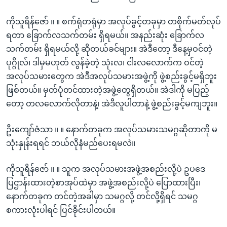
ကိုသူရိန်ဇော် ။ ။ စက်ရုံတရုံမှာ အလုပ်ခွင့်တခုမှာ တစိုက်မတ်လုပ်
ရတာ ခြောက်လသက်တမ်း ရှိရမယ်။ အနည်းဆုံး ခြောက်လ
သက်တမ်း ရှိရမယ်လို့ ဆိုတယ်ခင်များ။ အဲဒီတော့ ဒီနေ့မှဝင်တဲ့
ပုဂ္ဂိုလ်၊ ဒါမှမဟုတ် လွန်ခဲ့တဲ့ သုံးလ၊ ငါးလလောက်က ဝင်တဲ့
အလုပ်သမားတွေက အဲဒီအလုပ်သမားအဖွဲ့ကို ဖွဲ့စည်းခွင့်မရှိဘူး
ဖြစ်တယ်။ မှတ်ပုံတင်ထားတဲ့အဖွဲ့တွေရှိတယ်။ အဲဒါကို မပြည့်
တော့ တလလောက်လိုတာနဲ့၊ အဲဒီလူပါတာနဲ့ ဖွဲ့စည်းခွင့်မကျဘူး။
ဦးကျော်ဇံသာ ။ ။ နောက်တခုက အလုပ်သမားသမဂ္ဂဆိုတာကို မ
သုံးနှုန်းရရင် ဘယ်လိုနံမည်ပေးရမလဲ။
ကိုသူရိန်ဇော် ။ ။ သူက အလုပ်သမားအဖွဲ့အစည်းလို့ပဲ ဥပဒေ
ပြဌာန်းထားတဲ့စာအုပ်ထဲမှာ အဖွဲ့အစည်းလို့ပဲ ပြောထားပြီး၊
နောက်တခုက တင်တဲ့အခါမှာ သမဂ္ဂလို့ တင်လို့ရှိရင် သမဂ္ဂ
စကားလုံးပါရင် ပြင်ခိုင်းပါတယ်။