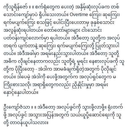
ကိုသူရိန်ဇော် ။ ။ စက်ရုံတွေက ပေးတဲ့ အနှိမ့်ဆုံးလုပ်ခက တစ်
သောင်းကျော်မှာပဲ ရှိပါသေးတယ်။ Overtime ကြေး၊ ဆုကြေး၊
ရက်မပျက်ကြေး စသဖြင့် ပေါင်းပြီးပေးတာမှ ခုနှစ်သောင်း
အလွန်ဆုံးရပါတယ်။ တော်တော်များများ ငါးသောင်း
ပတ်ဝန်းကျင်လောက်မှာ ရပါတယ်။ အဲဒီတော့ သူတို့က အလုပ်
တရက် ပျက်တာနဲ့ ဆုကြေး၊ ရက်မပျက်ကြေးတို့ ပြုတ်သွားပါ
တယ်။ အဲဒီအခါမှာ အရမ်းနည်းသွားပါတယ်။ အဲဒီတော့ သူတို့
အဓိက လိုချင်နေတာကလည်း သူတို့ရဲ့ မူရင်း နေစားလုပ်ခကို သူ
တို့က ပိုပြီးတော့ - အဲဒါက အာမခံချက်ရှိတဲ့အတွက် ပိုလိုချင်
တယ်။ ဒါပေမဲ့ အဲဒါကို ပေးဖို့အတွက်က အလုပ်ရှင်တွေက မ
ကြိုးစားသလို၊ အရာရှိတွေကလည်း ညှိနှိုင်းမှုမှာ အရမ်း
နှောင့်နှေးပါတယ်။
ဦးကျော်ဇံသာ ။ ။ အဲဒီတော့ အလုပ်ခွင်ကို သွားဖို့လာဖို့။ ရုံးတက်
ဖို့ အလုပ်ခွင် အသွားအပြန်အတွက် သယ်ယူပို့ဆောင်ရေးကို သူ
တို့ တာဝန်ယူပါသလား။