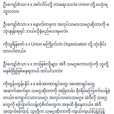
ဦးကျော်ဇံသာ ။ ။ အင်္ဂလိပ်လို့ ဘာရေးသလဲ။ Union လို့ မသုံးရ
ဘူးလား။
ဦးကျော်ဇံသာ ။ ။ နောက်တခုက အလုပ်သမားသမဂ္ဂဆိုတာကို မ
သုံးနှုန်းရရင် ဘယ်လိုနံမည်ပေးရမလဲ။
ကိုသူရိန်ဇော် ။ ။ Union မကြိုက်ဘဲ၊ Organization လို့ သုံးခိုင်း
ထားပါတယ်။
ဦးကျော်ဇံသာ ။ ။ ဘာဖြစ်လို့များ အဲဒီ သမဂ္ဂစကားလုံးကို သူတို့
မနှစ်မြိုဖြစ်နေရတယ် ထင်ပါသလဲ။
ကိုထွန်းထွန်းနိုင် ။ ။ စစ်အာဏာရှင်တွေ၊ အာဏာရှင်တွေ
အဆက်ဆက်မှာ သမဂ္ဂဆိုတာကို အမြဲတမ်း စိုးရိမ်ကြောက်လန့်ခဲ့
တယ်။ ကျောင်းသားသမဂ္ဂ၊ အလုပ်သမားသမဂ္ဂ။ အဲဒီလို သမဂ္ဂ
တွေကို ကြောက်လန့်တဲ့စိတ်တွေက အခုထိ ရှိနေတယ်။ အဲဒီ
အတွက်ကြောင့် သူတို့က သမဂ္ဂဆိုတာကို ကျယ်ကျယ်ပြန့်ပြန့်