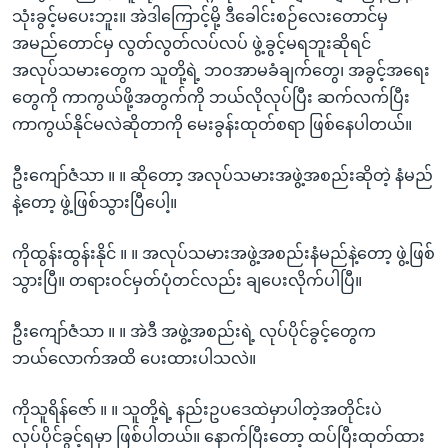
သုံးခွင့်မပေးဘူး။ အဲဒါကြောင့်မို့ ဒီခေါင်းစဉ်လေးတောင်မှ
အမည်တောင်မှ လွတ်လွတ်လပ်လပ် ဖွဲ့ခွင့်မရဘူးဆိုရင်
အလုပ်သမားတွေက သူတို့ရဲ့ ဘဝအာမခံချက်တွေ၊ အခွင့်အရေး
တွေကို ကာကွယ်ဖို့အတွက်ကို ဘယ်လိုလုပ်ပြီး ဆက်လက်ပြီး
ကာကွယ်နိုင်မလဲဆိုတာကို မေးခွန်းထုတ်စရာ ဖြစ်နေပါတယ်။
ဦးကျော်ဇံသာ ။ ။ ဆိုတော့ အလုပ်သမားအဖွဲ့အစည်းဆိုတဲ့ နံမည်
နဲ့တော့ ဖွဲ့ဖြစ်သွားပြီပေါ့။
ကိုထွန်းထွန်းနိုင် ။ ။ အလုပ်သမားအဖွဲ့အစည်းနံမည်နဲ့တော့ ဖွဲ့ဖြစ်
သွားပြီ။ တရားဝင်မှတ်ပုံတင်လည်း ချပေးလိုက်ပါပြီ။
ဦးကျော်ဇံသာ ။ ။ အဲဒီ အဖွဲ့အစည်းရဲ့ လုပ်ပိုင်ခွင့်တွေက
ဘယ်လောက်အထိ ပေးထားပါသလဲ။
ကိုသူရိန်ဇော် ။ ။ သူတို့ရဲ့ နည်းဥပဒေထဲမှာပါတဲ့အတိုင်းပဲ
လုပ်ပိုင်ခွင့်ရမှာ ဖြစ်ပါတယ်။ နောက်ပြီးတော့ ထပ်ပြီးထုတ်ထား