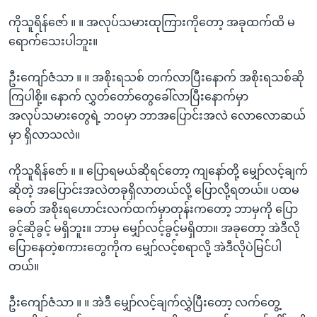
ကိုသူရိန်ဇော် ။ ။ အလုပ်သမားထုကြားကိုတော့ အခုထက်ထိ မ
ရောက်သေးပါဘူး။
ဦးကျော်ဇံသာ ။ ။ အစိုးရသစ် တက်လာပြီးနောက် အစိုးရသစ်ဆို
ကြပါစို့။ နောက် လွှတ်တော်တွေခေါ်လာပြီးနောက်မှာ
အလုပ်သမားတွေရဲ့ ဘဝမှာ ဘာအပြောင်းအလဲ လောလောဆယ်
မှာ ရှိလာသလဲ။
ကိုသူရိန်ဇော် ။ ။ ပြောရမယ်ဆိုရင်တော့ ကျနော်တို့ မျှော်လင့်ချက်
ဆိုတဲ့ အပြောင်းအလဲတခုရှိလာတယ်လို့ ပြောလို့ရတယ်။ ပထမ
ခေတ် အစိုးရဟောင်းလက်ထက်မှာတုန်းကတော့ ဘာမှကို ပြော
ခွင့်ဆိုခွင့် မရှိဘူး။ ဘာမှ မျှော်လင့်ခွင့်မရှိတာ။ အခုတော့ အဲဒီလို
ပြောနေတဲ့စကားတွေကိုက မျှော်လင့်စရာလို့ အဲဒီလိုပဲမြင်ပါ
တယ်။
ဦးကျော်ဇံသာ ။ ။ အဲဒီ မျှော်လင့်ချက်လွှဲပြီးတော့ လက်တွေ့