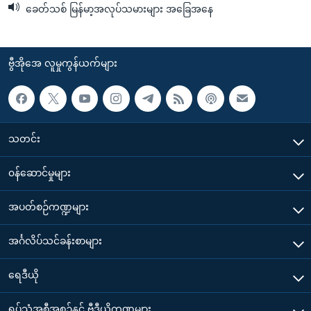
ခေတ်သစ် မြန်မာ့အလုပ်သမားများ အခြေအနေ
ဗွီအိုအေ လူမှုကွန်ယက်များ
သတင်း
၀န်ဆောင်မှုများ
အပတ်စဉ်ကဏ္ဍများ
အင်္ဂလိပ်သင်ခန်းစာများ
ရေဒီယို
ရုပ်သံအစီအစဉ်နှင့် ဗွီဒီယိုကဏ္ဍများ