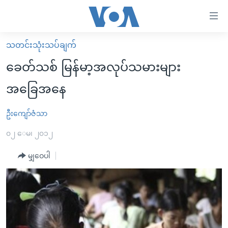
သုံး
ရ
လွယ်ကူ
သတင်းသုံးသပ်ချက်
မူလစာမျက်နှာ
စေ
ခေတ်သစ် မြန်မာ့အလုပ်သမားများ
မြန်မာ
သည့်
အခြေအနေ
ကမ္ဘာ့သတင်းများ
Link
ဗွီဒီယို
နိုင်ငံတကာ
ဦးကျော်ဇံသာ
များ
သတင်းလွတ်လပ်ခွင့်
အမေရိကန်
၀၂ ေမ၊ ၂၀၁၂
ပင်မ
ရပ်ဝန်းတခု လမ်းတခု အလွန်
တရုတ်
အကြောင်းအရာ
မျှဝေပါ
သို့
အင်္ဂလိပ်စာလေ့လာမယ်
အစ္စရေး-ပါလက်စတိုင်း
ကျော်
အပတ်စဉ်ကဏ္ဍများ
အမေရိကန်သုံးအီဒီယံ
ကြည့်
ရေဒီယိုနှင့်ရုပ်သံ အချက်အလက်များ
မကြေးမုံရဲ့ အင်္ဂလိပ်စာ
ရေဒီယို
ရန်
ပင်မ
ရေဒီယို/တီဗွီအစီအစဉ်
ရုပ်ရှင်ထဲက အင်္ဂလိပ်စာ
တီဗွီ