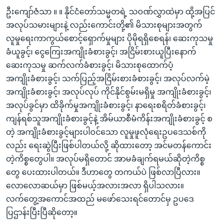
ဦးကျော်ဇံသာ ။ ။ နိုင်ငံတော်သမ္မတရဲ့ သဝဏ်လွှာထဲမှာ ထို့အပြင်
အလုပ်သမားများနဲ့ လည်းကောင်းတို့၏ မိသားစုများအတွက်
လူမှုရေးကာကွယ်စောင့်ရှောက်မှုများ ပိုမိုရရှိစေရန်၊ ဆေးကုသမှု
ခံယူခွင့်၊ ငွေကြေးအကျိုးခံစားခွင့်၊ အငြိမ်းစားယူပြီးနောက်
ဆေးကုသမှု ဆက်လက်ခံစားခွင့်၊ မိသားစုထောက်ပံ့
အကျိုးခံစားခွင့်၊ သက်ပြည့်အငြိမ်းစားခံစားခွင့်၊ အလုပ်လက်မဲ့
အကျိုးခံစားခွင့်၊ အလုပ်လုပ် ကိုင်နိုင်စွမ်းမရှိမှု အကျိုးခံစားခွင့်၊
အလုပ်ခွင်မှာ ထိခိုက်မှုအကျိုးခံစားခွင့်၊ နာရေးစရိတ်ခံစားခွင့်၊
ကျန်ရစ်သူအကျိုးခံစားခွင့်နဲ့ အိမ်ယာစီမံကိန်းအကျိုးခံစားခွင့် စ
တဲ့ အကျိုးခံစားခွင့်များပါဝင်သော လူမှုဖူလုံရေးဥပဒေသစ်ကို
လည်း ရေးဆွဲပြီးဖြစ်ပါတယ်လို့ ဆိုထားတော့ အင်မတန်ကောင်း
တဲ့ကိစ္စတွေပါ။ အလုပ်မရှိတောင် အာမခံချက်ရမယ်ဆိုတဲ့ကိစ္စ
တွေ ပေးထားပါတယ်။ ဒီဟာတွေ တကယ်ပဲ ဖြစ်လာပြီလား။
လောလောဆယ်မှာ ဖြစ်မယ့်အလားအလာ ရှိပါသလား။
လက်တွေ့အကောင်အထည် မဖော်သေးရင်တောင်မှ ဥပဒေ
ပြဌာန်းပြီးပြီဆိုတော့။