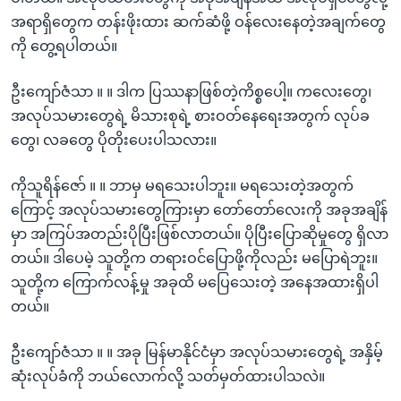
အရာရှိတွေက တန်းဖိုးထား ဆက်ဆံဖို့ ဝန်လေးနေတဲ့အချက်တွေ
ကို တွေ့ရပါတယ်။
ဦးကျော်ဇံသာ ။ ။ ဒါက ပြဿနာဖြစ်တဲ့ကိစ္စပေါ့။ ကလေးတွေ၊
အလုပ်သမားတွေရဲ့ မိသားစုရဲ့ စားဝတ်နေရေးအတွက် လုပ်ခ
တွေ၊ လခတွေ ပိုတိုးပေးပါသလား။
ကိုသူရိန်ဇော် ။ ။ ဘာမှ မရသေးပါဘူး။ မရသေးတဲ့အတွက်
ကြောင့် အလုပ်သမားတွေကြားမှာ တော်တော်လေးကို အခုအချိန်
မှာ အကြပ်အတည်းပိုပြီးဖြစ်လာတယ်။ ပိုပြီးပြောဆိုမှုတွေ ရှိလာ
တယ်။ ဒါပေမဲ့ သူတို့က တရားဝင်ပြောဖို့ကိုလည်း မပြောရဲဘူး။
သူတို့က ကြောက်လန့်မှု အခုထိ မပြေသေးတဲ့ အနေအထားရှိပါ
တယ်။
ဦးကျော်ဇံသာ ။ ။ အခု မြန်မာနိုင်ငံမှာ အလုပ်သမားတွေရဲ့ အနှိမ့်
ဆုံးလုပ်ခံကို ဘယ်လောက်လို့ သတ်မှတ်ထားပါသလဲ။