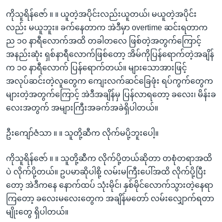
ကိုသူရိန်ဇော် ။ ။ ယူတဲ့အပိုင်းလည်းယူတယ်၊ မယူတဲ့အပိုင်း
လည်း မယူဘူး။ ခက်နေတာက အဲဒီမှာ overtime ဆင်းရတာက
ည ၁၀ နာရီလောက်အထိ တခါတလေ ဖြစ်တဲ့အတွက်ကြောင့်
အနည်းဆုံး ရှစ်နာရီလောက်ဖြစ်တော့ အိမ်ကိုပြန်ရောက်တဲ့အချိန်
က ၁၀ နာရီလောက် ပြန်ရောက်တယ်။ များသောအားဖြင့်
အလုပ်ဆင်းတဲ့လူတွေက ကျေးလက်ဆင်ခြေဖုံး ရပ်ကွက်တွေက
များတဲ့အတွက်ကြောင့် အဲဒီအချိန်မှ ပြန်လာရတော့ ခလေး၊ မိန်းခ
လေးအတွက် အများကြီးအခက်အခဲရှိပါတယ်။
ဦးကျော်ဇံသာ ။ ။ သူတို့ဆီက လိုက်မပို့ဘူးပေါ့။
ကိုသူရိန်ဇော် ။ ။ သူတို့ဆီက လိုက်ပို့တယ်ဆိုတာ တစုံတရာအထိ
ပဲ လိုက်ပို့တယ်။ ဥပမာဆိုပါစို့ လမ်းမကြီးပေါ်အထိ လိုက်ပို့ပြီး
တော့ အဲဒီကနေ နောက်ထပ် သုံးမိုင်၊ နှစ်မိုင်လောက်သွားတဲ့နေရာ
ကြတော့ ခလေးမလေးတွေက အချိန်မတော် လမ်းလျှောက်ရတာ
မျိုးတွေ ရှိပါတယ်။