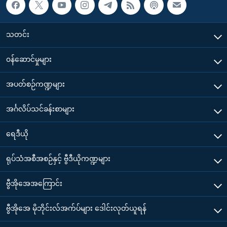
သတင်း
၀န်ဆောင်မှုများ
အပတ်စဉ်ကဏ္ဍများ
အင်္ဂလိပ်သင်ခန်းစာများ
ရေဒီယို
ရုပ်သံအစီအစဉ်နှင့် ဗွီဒီယိုကဏ္ဍများ
ဗွီအိုအေအကြောင်း
ဗွီအိုအေ မိုဘိုင်းလ်အက်ပ်များ ဒေါင်းလုတ်ယူရန်