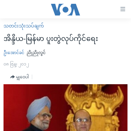
သုံး
ရ
လွယ်ကူ
သတင်းသုံးသပ်ချက်
မူလစာမျက်နှာ
စေ
အိန္ဒိယ-မြန်မာ ပူးတွဲလုပ်ကိုင်ရေး
မြန်မာ
သည့်
ကမ္ဘာ့သတင်းများ
ဦးအောင်ခင်
ညိုညိုလွင်
Link
ဗွီဒီယို
နိုင်ငံတကာ
၀၈ ဇြန္၊ ၂၀၁၂
များ
သတင်းလွတ်လပ်ခွင့်
အမေရိကန်
မျှဝေပါ
ပင်မ
ရပ်ဝန်းတခု လမ်းတခု အလွန်
တရုတ်
အကြောင်းအရာ
သို့
အင်္ဂလိပ်စာလေ့လာမယ်
အစ္စရေး-ပါလက်စတိုင်း
ကျော်
အပတ်စဉ်ကဏ္ဍများ
အမေရိကန်သုံးအီဒီယံ
ကြည့်
ရေဒီယိုနှင့်ရုပ်သံ အချက်အလက်များ
မကြေးမုံရဲ့ အင်္ဂလိပ်စာ
ရေဒီယို
ရန်
ပင်မ
ရေဒီယို/တီဗွီအစီအစဉ်
ရုပ်ရှင်ထဲက အင်္ဂလိပ်စာ
တီဗွီ