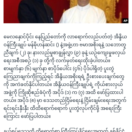
အ
သုတပဒေသာ အင်္ဂလိပ်စာ
ညွန်း
Learning English
စာမျက်နှာ
သို့
ဗွီအိုအေ လူမှုကွန်ယက်များ
ကျော်
မေလနှောင်ပိုင်း နေပြည်တော်ကို လာရောက်လည်ပတ်တဲ့ အိန္ဒိယ
ကြည့်
ဝန်ကြီးချုပ် မန်မိုဟန်ဆင်း () နဲ့အဖွဲ့ဟာ ဗမာအစိုးရနဲ့ သဘောတူ
ရန်
ညီချက် (၂) ခု၊ နားလည်မှုစာချွန်လွှာ (၉) ခုနဲ့ ယဉ်ကျေးမှုဖလှယ်
ဘာသာစကားများ
ရှာဖွေ
ရေးအစီအစဉ် (၁) ခု တို့ကို လက်မှတ်ရေးထိုးခဲ့ပါတယ်။
ရန်
စာမျက်နှာ (၆) မျက်နာ စာပိုဒ်ပေါင်း (၄၆) ပိုဒ်ပါရှိတဲ့ ပူးတွဲ
နေရာ
ကြေညာချက်ကိုကြည့်ရင် အိန္ဒိယအစိုးရရဲ့ ဦးစားပေးချက်တွေ
သို့
ကို အကဲခတ်နိုင်ပါတယ်။ အိန္ဒိယဝန်ကြီးချုပ်ရဲ့ ကိုယ်စားလှယ်
ကျော်
အဖွဲ့ကို ကြိုဆိုဧည်ခံပုံကို အပိုဒ် (၁) က (၇) အထိ ဖော်ပြထားပါ
ရန်
တယ်။ အပိုဒ် (၈) မှာ ဒေသတည်ငြိမ်ရေးနဲ့ ငြိမ်းချမ်းရေးအတွက်
ရင်းရင်းနှီးနှီး ထိထိရောက်ရောက် ပူးတွဲလုပ်ကိုင်ဖို့ အရေးကြီး
ကြောင်း ဖော်ပြပါတယ်။
နယ်စပ်ဒေသကို ထိရောက်စွာ ကြီးကြပ်နိုင်ရေးအတွက် နှစ်နိုင်ငံ