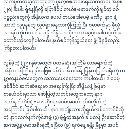
လက်မှတ်ထိုးခဲ့တာဆိုတော့ ပူးတွဲစစ်ဆင်းရေးသက်တမ်း အနှစ်
(၂၀) နီးပါး ရှိနေပြီလို့ ပြောနိုင်ပါတယ်။ ဗမာဖက်လိုချင်တဲ့ စစ်
ပစ္စည်းတွေကို အိန္ဒိယက ပေးပါတယ်။ ဒါပေမဲ့ မဏိပူ၊ နာဂ နဲ့
အာသံ သူပုန်တွေ လှုပ်ရှားနေတာကိုကြည့်ပြီး ဗမာဖက်မှာ ခိုလှုံ
လာရင် တိုက်ထုတ်ပေးဖို့ အိန္ဒိယအစိုးရက အခွင့်အခါသင့်တိုင်း
တောင်းဆိုလေ့ရှိပါတယ်။ နယ်စပ်ကုန်သွယ်ရေး ဖွံ့ဖြိုးဖို့လည်း
ကြိုးစားပါတယ်။
လွန်ခဲ့တဲ့ (၂၅) နှစ်အတွင်း ပထမဆုံးအကြိမ် လာရောက်တဲ့
အိန္ဒိယဝန်ကြီးချုပ်အဖြစ် မန်မိုဟန်ဆင်းရဲ့ မြန်မာပြည်ခရီးကို က
မ္ဘာ့စာနယ်ဇင်းတွေက အသားပေးရေးသားကြပါတယ်။ ဒါပေမဲ့
နှစ်နိုင်ငံ ဆက်ဆံရေးမှာ အရေးကြီးပြီး အိန္ဒိယနဲ့ မြန်မာ
စာနယ်ဇင်းမှာသာ ဖော်ပြတဲ့သတင်းတွေကတော့ နာဂ
လက်နက်ကိုင်နဲ့ ဗမာအစိုးရ အပစ်အခတ် ရပ်စဲလိုက်တဲ့
အကြောင်း ဖြစ်ပါတယ်။ နာဂ အမျိုးသားဆိုရှယ်လစ်ကောင်စီဆို
တဲ့ နာဂလက်နက်ကိုင်အဖွဲ့ (၃) ဖွဲ့ရှိတဲ့အနက် ခါပလန် ဦးဆောင်တဲ့
နာဂအဖွဲ့နဲ့ ဗမာအစိုးရတို့ ဧပြီလ (၉) ရက်နေ့ ခန္တီးမြို့မှာ အပစ်