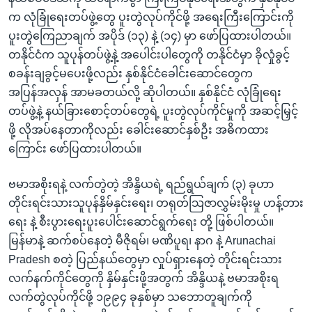
က လုံခြုံရေးတပ်ဖွဲ့တွေ ပူးတွဲလုပ်ကိုင်ဖို့ အရေးကြီးကြောင်းကို
ပူးတွဲကြေညာချက် အပိုဒ် (၁၃) နဲ့ (၁၄) မှာ ဖော်ပြထားပါတယ်။
တနိုင်ငံက သူပုန်တပ်ဖွဲ့နဲ့ အပေါင်းပါတွေကို တနိုင်ငံမှာ ခိုလှုံခွင့်
စခန်းချခွင့်မပေးဖို့လည်း နှစ်နိုင်ငံခေါင်းဆောင်တွေက
အပြန်အလှန် အာမခတယ်လို့ ဆိုပါတယ်။ နှစ်နိုင်ငံ လုံခြုံရေး
တပ်ဖွဲ့နဲ့ နယ်ခြားစောင့်တပ်တွေရဲ့ ပူးတွဲလုပ်ကိုင်မှုကို အဆင့်မြှင့်
ဖို့ လိုအပ်နေတာကိုလည်း ခေါင်းဆောင်နှစ်ဦး အဓိကထား
ကြောင်း ဖော်ပြထားပါတယ်။
ဗမာအစိုးရနဲ့ လက်တွဲတဲ့ အိန္ဒိယရဲ့ ရည်ရွယ်ချက် (၃) ခုဟာ
တိုင်းရင်းသားသူပုန်နှိမ်နှင်းရေး၊ တရုတ်သြဇာလွှမ်းမိုးမှု ဟန့်တား
ရေး နဲ့ စီးပွားရေးပူးပေါင်းဆောင်ရွက်ရေး တို့ ဖြစ်ပါတယ်။
မြန်မာနဲ့ ဆက်စပ်နေတဲ့ မီဇိုရမ်၊ မဏိပူရ၊ နာဂ နဲ့ Arunachai
Pradesh စတဲ့ ပြည်နယ်တွေမှာ လှုပ်ရှားနေတဲ့ တိုင်းရင်းသား
လက်နက်ကိုင်တွေကို နှိမ်နှင်းဖို့အတွက် အိန္ဒိယနဲ့ ဗမာအစိုးရ
လက်တွဲလုပ်ကိုင်ဖို့ ၁၉၉၄ ခုနှစ်မှာ သဘောတူချက်ကို