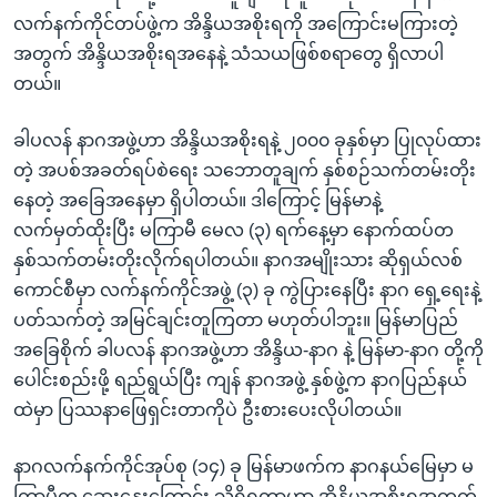
လက်နက်ကိုင်တပ်ဖွဲ့က အိန္ဒိယအစိုးရကို အကြောင်းမကြားတဲ့
အတွက် အိန္ဒိယအစိုးရအနေနဲ့ သံသယဖြစ်စရာတွေ ရှိလာပါ
တယ်။
ခါပလန် နာဂအဖွဲ့ဟာ အိန္ဒိယအစိုးရနဲ့ ၂၀၀၀ ခုနှစ်မှာ ပြုလုပ်ထား
တဲ့ အပစ်အခတ်ရပ်စဲရေး သဘောတူချက် နှစ်စဉ်သက်တမ်းတိုး
နေတဲ့ အခြေအနေမှာ ရှိပါတယ်။ ဒါကြောင့် မြန်မာနဲ့
လက်မှတ်ထိုးပြီး မကြာမီ မေလ (၃) ရက်နေ့မှာ နောက်ထပ်တ
နှစ်သက်တမ်းတိုးလိုက်ရပါတယ်။ နာဂအမျိုးသား ဆိုရှယ်လစ်
ကောင်စီမှာ လက်နက်ကိုင်အဖွဲ့ (၃) ခု ကွဲပြားနေပြီး နာဂ ရှေ့ရေးနဲ့
ပတ်သက်တဲ့ အမြင်ချင်းတူကြတာ မဟုတ်ပါဘူး။ မြန်မာပြည်
အခြေစိုက် ခါပလန် နာဂအဖွဲ့ဟာ အိန္ဒိယ-နာဂ နဲ့ မြန်မာ-နာဂ တို့ကို
ပေါင်းစည်းဖို့ ရည်ရွယ်ပြီး ကျန် နာဂအဖွဲ့ နှစ်ဖွဲ့က နာဂပြည်နယ်
ထဲမှာ ပြဿနာဖြေရှင်းတာကိုပဲ ဦးစားပေးလိုပါတယ်။
နာဂလက်နက်ကိုင်အုပ်စု (၁၄) ခု မြန်မာဖက်က နာဂနယ်မြေမှာ မ
ကြာမီက ဆွေးနွေးကြောင်း သိရှိရတာဟာ အိန္ဒိယအစိုးရအတွက်