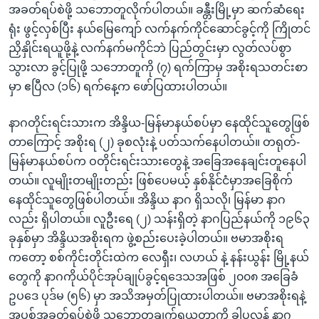
အခတ်ရပ်စဲဖို့ သဘောတူလိုက်ပါတယ်။ ခန္တီးမြို့မှာ ဆက်ဆံရေး
ရုံး ဖွင့်လှစ်ပြီး နယ်မြေကျော် လက်နက်ကိုင်ဆောင်ခွင့်ကို ကြိုတင်
ညှိနှိုင်းရယူဖို့နဲ့ လက်နက်မကိုင်ဘဲ ပြည်တွင်းမှာ လွတ်လပ်စွာ
သွားလာ ခွင့်ပြုဖို့ သဘောတူကို (၇) ရက်ကြာမှ အစိုးရသတင်းစာ
မှာ ဧပြီလ (၁၆) ရက်နေ့က ဖော်ပြထားပါတယ်။
နာဂတိုင်းရင်းသားက အိန္ဒိယ-မြန်မာနယ်စပ်မှာ နေထိုင်သူတွေဖြစ်
တာကြောင့် အစိုးရ (၂) ခုစလုံးနဲ့ ပတ်သက်နေပါတယ်။ တရုတ်-
မြန်မာနယ်စပ်က ဝတိုင်းရင်းသားတွေနဲ့ အခြေအနေချင်းတူနေပါ
တယ်။ လူမျိုးတမျိုးတည်း ဖြစ်ပေမယ့် နှစ်နိုင်ငံမှာအခြေစိုက်
နေထိုင်သူတွေဖြစ်ပါတယ်။ အိန္ဒိယ နာဂ ရှိသလို၊ မြန်မာ နာဂ
လည်း ရှိပါတယ်။ လူဦးရေ (၂) သန်းရှိတဲ့ နာဂပြည်နယ်ကို ၁၉၆၃
ခုနှစ်မှာ အိန္ဒိယအစိုးရက ဖွဲ့စည်းပေးခဲ့ပါတယ်။ ဗမာအစိုးရ
ကတော့ စစ်ကိုင်းတိုင်းထဲက လေရှီး၊ လဟယ် နဲ့ နန်းယွန်း မြို့နယ်
တွေကို နာဂကိုယ်ပိုင်အုပ်ချုပ်ခွင့်ရဒေသအဖြစ် ၂၀၀၈ အခြေခံ
ဥပဒေ ပုဒ်မ (၅၆) မှာ အသိအမှတ်ပြုထားပါတယ်။ ဗမာအစိုးရနဲ့
အပစ်အခတ်ရပ်စဲဖို့ သဘောတူချက်ရယူတာကို ခါပလန် နာဂ