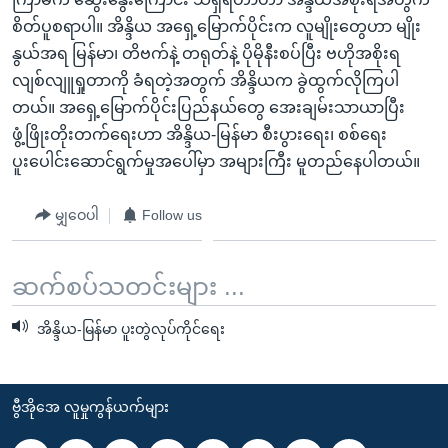
စိတ်ပူစရာပါ။ အိန္ဒိယ အရှေ့မြောက်ပိုင်းက လူမျိုးတွေဟာ မျိုး
နွယ်အရ မြန်မာ၊ တိဗက်နဲ့ တရုတ်နဲ့ ပိုမိုနီးစပ်ပြီး ဗဟိုအစိုးရ
လျစ်လျူရှုတာကို ခံရတဲ့အတွက် အိန္ဒိယက ခွဲထွက်လိုကြပါ
တယ်။ အရှေ့မြောက်ပိုင်းပြည်နယ်တွေ အေးချမ်းသာယာပြီး
ဖွံ့ဖြိုးတိုးတက်ရေးဟာ အိန္ဒိယ-မြန်မာ စီးပွားရေး၊ စစ်ရေး
ပူးပေါင်းဆောင်ရွက်မှုအပေါ်မှာ အများကြီး မူတည်နေပါတယ်။
မျှဝေပါ
Follow us
ဆက်စပ်သတင်းများ ...
အိန္ဒိယ-မြန်မာ ပူးတွဲလုပ်ကိုင်ရေး
ဗွီအိုအေ လူမှုကွန်ယက်များ