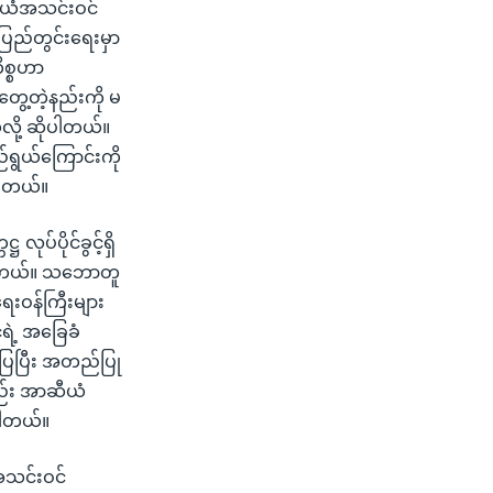
ာဆီယံအသင်းဝင်
 ပြည်တွင်းရေးမှာ
ိစ္စဟာ
ွေ့တဲ့နည်းကို မ
လို့ ဆိုပါတယ်။
ည်ရွယ်ကြောင်းကို
ေးတယ်။
ပ်ပိုင်ခွင့်ရှိ
်ပါတယ်။ သဘောတူ
ရေးဝန်ကြီးများ
ဲ့ အခြေခံ
်ပြပြီး အတည်ပြု
ည်း အာဆီယံ
ပါတယ်။
အသင်းဝင်