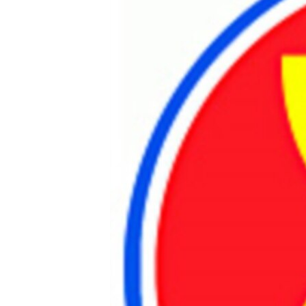
သုတပဒေသာ အင်္ဂလိပ်စာ
အ
ညွန်း
စာမျက်နှာ
သို့
ကျော်
ကြည့်
ရန်
ရှာဖွေ
ရန်
နေရာ
သို့
ကျော်
ရန်