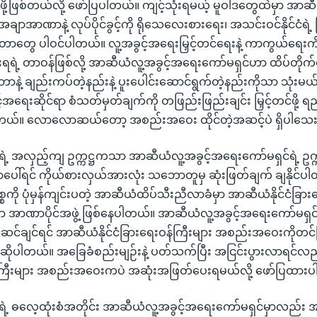
ယ်ဖို့ဖြစ်တယ်လို့ ဖော်ပြပါတယ်။ ကျင့်သုံးရမယ့် မူဝါဒတွေထဲမှာ အ
အချာအာဏာနဲ့ လုပ်ပိုင်ခွင့်ကို ရိုသေလေးစားရေး၊ အသင်းဝင်နိုင်ငံရဲ့
ာတွေ ပါဝင်ပါတယ်။ လူ့အခွင့်အရေးမြှင့်တင်ရေးနဲ့ ကာကွယ်ရေးက
ရရဲ့ တာဝန်ဖြစ်လို့ အာဆီယံလူ့အခွင့်အရေးကော်မရှင်ဟာ ထိပ်တိုက်တ
နဲ့ ချည်းကပ်တဲ့နည်းနဲ့ ပူးပေါင်းဆောင်ရွက်တဲ့နည်းကိုသာ သုံးမယ်
အရေးဆိုင်ရာ စံသတ်မှတ်ချက်ကို တဖြည်းဖြည်းချင်း မြှင့်တင်ဖို့ ရ
တယ်။ လောလောဆယ်တော့ အစည်းအဝေး ထိုင်တဲ့အဆင့်ပဲ ရှိပါသ
အလှည့်ကျ ဥက္ကဋ္ဌကသာ အာဆီယံလူ့အခွင့်အရေးကော်မရှင်ရဲ့ ဥက္ကဋ္ဌ လု
ေါ်ရင် ကိုယ်စားလှယ်အားလုံး သဘောတူမှ ဆုံးဖြတ်ချက် ချနိုင
စ္စကို ပုံမှန်ကျင်းပတဲ့ အာဆီယံထိပ်သီးညီလာခံမှာ အာဆီယံနိုင်ငံခြား
ာဏာပိုင်အဖွဲ့ ဖြစ်နေပါတယ်။ အာဆီယံလူ့အခွင့်အရေးကော်မရှင်ရ
ြင်ဆင်ချင်ရင် အာဆီယံနိုင်ငံခြားရေးဝန်ကြီးများ အစည်းအဝေးကိုတင
 ဆိုပါတယ်။ အခြေခံစည်းမျဉ်းနဲ့ ပတ်သက်ပြီး အငြင်းပွားလာရင်လ
ဝန်ကြီးများ အစည်းအဝေးကပဲ အဆုံးအဖြတ်ပေးရမယ်လို့ ဖော်ပြထား
့ ဓလေ့ထုံးစံအတိုင်း အာဆီယံလူ့အခွင့်အရေးကော်မရှင်မှာလည်း 