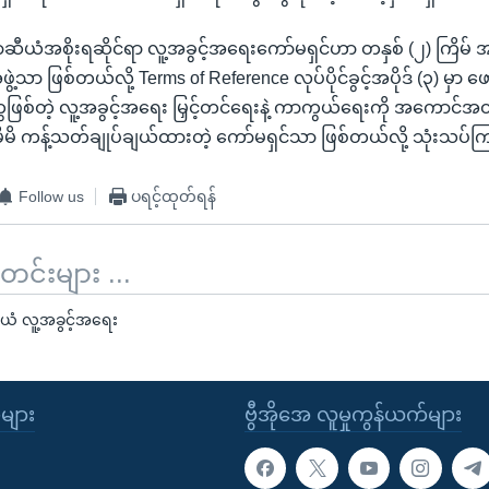
ံအစိုးရဆိုင်ရာ လူ့အခွင့်အရေးကော်မရှင်ဟာ တနှစ် (၂) ကြိမ် 
ဖွဲ့သာ ဖြစ်တယ်လို့ Terms of Reference လုပ်ပိုင်ခွင့်အပိုဒ် (၃) မှာ 
ဖြစ်တဲ့ လူ့အခွင့်အရေး မြှင့်တင်ရေးနဲ့ ကာကွယ်ရေးကို အကောင်အထ
်မိမိ ကန့်သတ်ချုပ်ချယ်ထားတဲ့ ကော်မရှင်သာ ဖြစ်တယ်လို့ သုံးသပ
Follow us
ပရင့်ထုတ်ရန်
်းများ ...
ီယံ လူ့အခွင့်အရေး
ုများ
ဗွီအိုအေ လူမှုကွန်ယက်များ