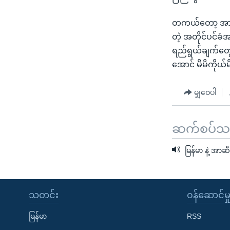
တကယ်တော့ အာဆီယ
တဲ့ အတိုင်ပင်ခံအ
ရည်ရွယ်ချက်တွေ
အောင် မိမိကိုယ
မျှဝေပါ
ဆက်စပ်သတင
မြန်မာ နဲ့ အာဆ
သတင်း
၀န်ဆောင်မှ
မြန်မာ
RSS