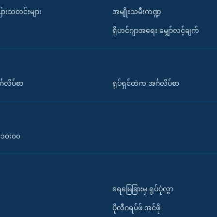
ပြားသတင်းများ
အမျိုးသမီးကဏ္ဍ
ရိုဟင်ဂျာအရေး မျှော်လင့်ချက်
်္ဂလိပ်စာ
ရုပ်ရှင်ထဲက အင်္ဂလိပ်စာ
၀-၁၀း၀၀
ရေမြေခြားမှ ရုပ်ပုံလွှာ
ပိုလီဂရပ်ဖ်.အင်ဖို