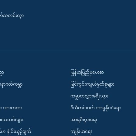
းလ်သတင်းလွှာ
ပညာ
မြန်မာပြည်မှပေးစာ
အနာဂတ်ကမ္ဘာ
မြင်ကွင်းကျယ်မှတ်စုများ
ကမ္ဘာတလွှားခရီးသွား
း အားကစား
ဒီသီတင်းပတ် အာရှနိုင်ငံရေး
ားသတင်းများ
အာရှစီးပွားရေး
်မာ နှိုင်းယှဉ်ချက်
ကျန်းမာရေး