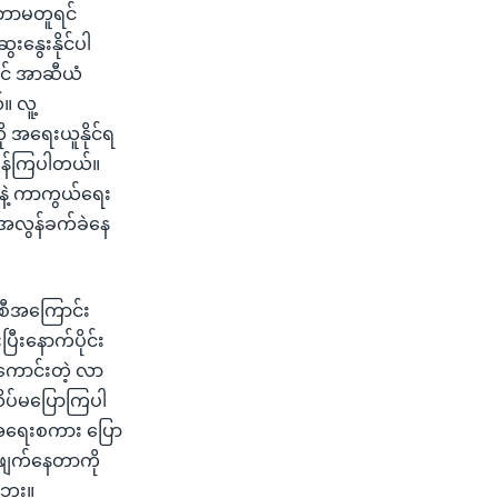
ဘောမတူရင်
းနွေးနိုင်ပါ
ောင် အာဆီယံ
။ လူ့
ု အရေးယူနိုင်ရ
ဝေဖန်ကြပါတယ်။
းနဲ့ ကာကွယ်ရေး
 အလွန်ခက်ခဲနေ
ေစီအကြောင်း
ီးနောက်ပိုင်း
ောင်းတဲ့ လာ
သိပ်မပြောကြပါ
င့်အရေးစကား ပြော
ဖျက်နေတာကို
ါဘူး။