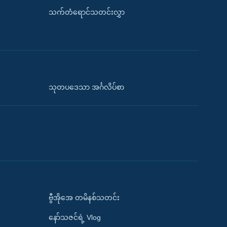
သက်တံရောင်သတင်းလွှာ
သုတပဒေသာ အင်္ဂလိပ်စာ
ဗွီအိုအေ တမိနစ်သတင်း
နော်သဇင်ရဲ့ Vlog