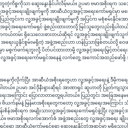
တဲ့ကိစ္စကိုသာ ဆွေးနွေးနိုင်ပါလိမ့်မယ်။ ဥပမာ ဗမာအစိုးရက သ
အခွင့်အရေးချိုးဖျက်မှုကို အာဆီယံလူ့အခွင့်အရေးကော်မရှင်မှာ မဆွေ
ု့ ပြည်တွင်းက လူ့အခွင့်အရေးချိုးဖျက်မှုကို အပြင်က မစုံစမ်းနိုင်အ
အခွင့်အရေးကော်မရှင် ဖွဲ့စည်းထားတာလို့ မြင်သူတွေလည်းရှိပါတယ်
တကယ်တမ်း ရိုသေလေးစားတယ်ဆိုရင် လူ့အခွင့်အရေးချိုးဖျက်သူကိ
ို အရေးယူနိုင်စွမ်းမရှိတဲ့ အဖွဲ့အစည်းဟာ ဟန်ပြသာဖြစ်တယ်လို့ 
ာ မစွက်ဖက်ရဘူးလို့ ပိတ်ပင်ထားတာမို့ လူ့အခွင့်အရေးမြှင့်တင်ရေ
ံ လူ့အခွင့်အရေးကော်မရှင်အနေနဲ့ လက်တွေ့ အကောင်အထည်ဖော်ဖို့
နေကိုလိုက်ပြီး အာဆီယံအစိုးရတွေဟာ လူ့အခွင့်အရေးနဲ့ ဒီမိုကရ
တယ်။ ဥပမာ အင်ဒိုနီးရှားဆိုရင် အာဏာရှင် ဆူဟာတို ပြုတ်ကျသွားပြ
်အရေးအကြောင်း ပြောလာတာတွေ့ရပါတယ်။ ပြည်တွင်း အခြေအနေမက
ား၊ ဗိယက်နမ်နဲ့ မြန်မာအစိုးရတွေကတော့ လူ့အခွင့်အရေးအကြောင်း 
န်းစိန်အစိုးရက အမျိုးသားလူ့အခွင့်အရေးကော်မရှင်ဖွဲ့ပြီး လူ့အခွ
။ ဗမာအစိုးရလက်အောက်ခံ အဖွဲ့အစည်းတွေ လူ့အခွင့်အရေး ချိုး
ှင်ရော အာဆီယံကော်မရှင်ရော ဆွေးနွေးနိုင်တဲ့အဆင့်မှာ မရှိသေးပ