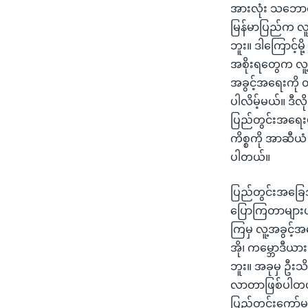
အားလုံး သဘောတူ
မြန်မာပြည်က လူ့
ဘူး။ ဒါကြောင့်မိ
အစိုးရတွေက လူ့
အခွင့်အရေးကို 
ပါလိမ့်မယ်။ ဒီလ
ပြည်တွင်းအရေးမှ
ကိစ္စကို အာဆီယ
ပါတယ်။
ပြည်တွင်းအခြေအ
ပြောကြတာများပါ
ကြမှ လူ့အခွင့
အို၊ ကမ္ဘောဒီယ
ဘူး။ အခုမှ ဦးသိ
လာတာဖြစ်ပါတယ်
ပြည်တွင်းကော်မရ