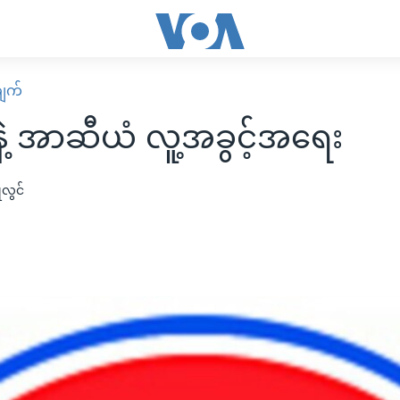
ျက်
နဲ့ အာဆီယံ လူ့အခွင့်အရေး
ုလွင်