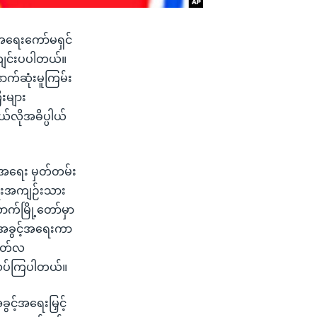
်အရေးကော်မရှင်
 ကျင်းပပါတယ်။
ောက်ဆုံးမူကြမ်း
ီးများ
လိုအဓိပ္ပါယ်
်အရေး မှတ်တမ်း
ံရေးအကျဉ်းသား
ာက်မြို့တော်မှာ
ူ့အခွင့်အရေးကာ
 မတ်လ
ံးသပ်ကြပါတယ်။
င့်အရေးမြှင့်