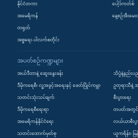
နိုင်ငံတကာ
ပေါ့ဒ်ကတ်စ်
အမေရိကန်
နေ့စဉ်အီးမေ
တရုတ်
အစ္စရေး-ပါလက်စတိုင်း
အပတ်စဉ်ကဏ္ဍများ
အယ်ဒီတာနဲ့ ဆွေးနွေးခန်း
သိပ္ပံနဲ့နည်း
ဒီမိုကရေစီ၊ လူ့အခွင့်အရေးနှင့် ခေတ်ပြိုင်ကမ္ဘာ
ဥတုရာသီနဲ့ 
သတင်းသုံးသပ်ချက်
စီးပွားရေး
ဒီမိုကရေစီရေးရာ
တပတ်အတွင်
အမေရိကန်နိုင်ငံရေး
လယ်ယာစီးပွ
သတင်းထောက်မှတ်စု
ယူကရိန်း၊ မြန