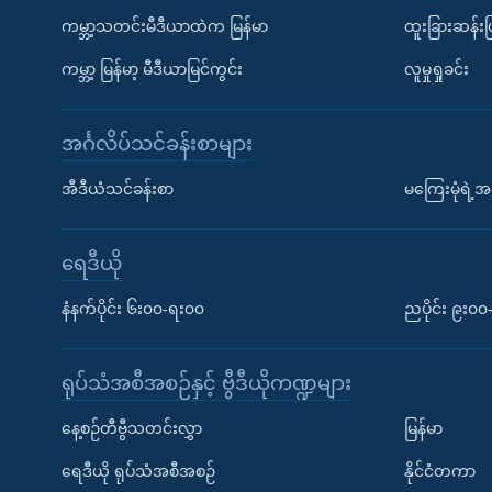
ကမ္ဘာ့သတင်းမီဒီယာထဲက မြန်မာ
ထူးခြားဆန်း
ကမ္ဘာ့ မြန်မာ့ မီဒီယာမြင်ကွင်း
လူမှုရှုခင်း
အင်္ဂလိပ်သင်ခန်းစာများ
အီဒီယံသင်ခန်းစာ
မကြေးမုံရဲ့အင
ရေဒီယို
နံနက်ပိုင်း ၆း၀၀-ရး၀၀
ညပိုင်း ၉း၀
ရုပ်သံအစီအစဉ်နှင့် ဗွီဒီယိုကဏ္ဍများ
နေ့စဉ်တီဗွီသတင်းလွှာ
မြန်မာ
ရေဒီယို ရုပ်သံအစီအစဉ်
နိုင်ငံတကာ