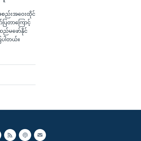
အစည်းအဝေးထိုင်
ဖော်ပြတာကြောင့်
ည်မဖော်နိုင်
်ကြပါတယ်။