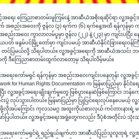
့်အရေး ကြေညာစာတမ်းမူကြမ်းနဲ့ အာဆီယံအစိုးရဆိုင်ရာ လူ့အခွင့
ြောက် အစည်းအဝေးကို ဇွန်လ (၃) ရက်က (၆) ရက်နေ့အထိ ရန်ကုန်မှာ
 အစည်းအဝေး ကွာလာလမ်ပူမှာ ဇွန်လ (၂၂) နဲ့ (၂၃) မှာ ကျင်းပပြီး န
ိယပတ် ဖနွမ်ပင်မြို့တော်မှာ ကျင်းပမယ့် အာဆီယံနိုင်ငံခြားရေးဝန်ကြ
တင်ပြမယ်လို့ သိရပါတယ်။ လူ့အခွင့်အရေးကို အာဆီယံအသင်း ဘယ်
တာကို ဒီကြေညာစာတမ်းထွက်လာတော့မှ သိရပါလိမ့်မယ်။
်အရေးကော်မရှင် ရန်ကုန်မှာ အစည်းအဝေးကျင်းပနေတုန်း လူ့အခွင့
twork for Human Rights Documentation က မြန်မာပြည်မှာ နိုင်င
ိပြီး လူ့အခွင့်အရေးချိုးဖျက်မှုတွေ ဖြစ်ပွားနေဆဲဖြစ်ကြောင်း ဘန်ကေ
်းပွဲ လုပ်သွားပါတယ်။ မြန်မာပြည်မှာ ပြုပြင်ရေးလုပ်နေပေမယ့် လ
င့်တင်ဖို့လိုအပ်ကြောင်း ကုလသမဂ္ဂ အထူးကိုယ်စားလှယ် ကင်တားနားရဲ့
ဖော်ပြပါတယ်။ လူ့အခွင့်အရေးအဖွဲ့တွေကလည်း ဒီပုံစံအတိုင်းပဲ သု
်အရေးကော်မရှင်ရဲ့ ရည်ရွယ်ချက်ဟာ အာဆီယံပြည်သူလူထုရဲ့ လူ့အခွ