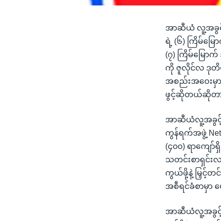
အာဆီယံ လူ့အခွင
ရဲ့ (၆) ကြိမ်မ
(၇) ကြိမ်မြောက်
ကို ဇူလိုင်လ ဒုတ
အစည်းအဝေးမှာ 
ဖွင့်ဆိုတယ်ဆို
အာဆီယံလူ့အခွင့
ကွန်ရက်အဖွဲ့ Ne
(၄၀၀) ရာကျော်ရှ
သတင်းစာရှင်းလင
ကွယ်ဖို့နဲ့ မြှ
အစီရင်ခံစာမှာ 
အာဆီယံလူ့အခွင့