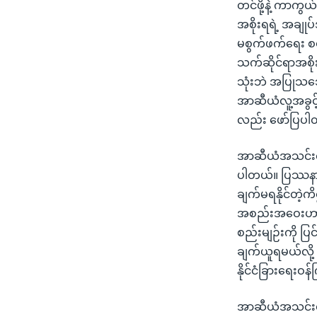
တင်ဖို့နဲ့ ကာကွ
အစိုးရရဲ့ အချုပ်
မစွက်ဖက်ရေး စတ
သက်ဆိုင်ရာအစိုး
သုံးဘဲ အပြုသဘော
အာဆီယံလူ့အခွင့်
လည်း ဖော်ပြပါ
အာဆီယံအသင်းရဲ့ 
ပါတယ်။ ပြဿနာပ
ချက်မရနိုင်တဲ့ကိ
အစည်းအဝေးဟာ အ
စည်းမျဉ်းကို ပ
ချက်ယူရမယ်လို့
နိုင်ငံခြားရေး
အာဆီယံအသင်းရဲ