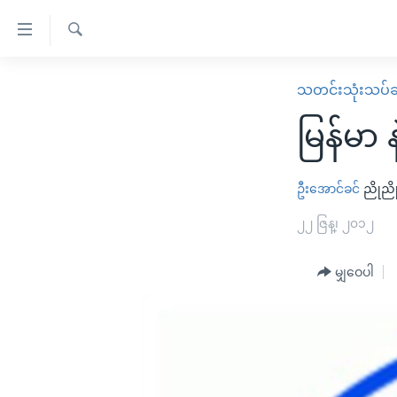
သုံး
ရ
ရှာဖွေ
လွယ်ကူ
မူလစာမျက်နှာ
သတင်းသုံးသပ်ခ
ရ
စေ
မြန်မာ
လာ
မြန်မာ 
သည့်
ဒ်
ကမ္ဘာ့သတင်းများ
Link
ဗွီဒီယို
နိုင်ငံတကာ
ဦးအောင်ခင်
ညိုညိ
များ
သတင်းလွတ်လပ်ခွင့်
အမေရိကန်
၂၂ ဇြန္၊ ၂၀၁၂
ပင်မ
ရပ်ဝန်းတခု လမ်းတခု အလွန်
တရုတ်
အကြောင်းအရာ
အင်္ဂလိပ်စာလေ့လာမယ်
မျှဝေပါ
အစ္စရေး-ပါလက်စတိုင်း
သို့
အပတ်စဉ်ကဏ္ဍများ
အမေရိကန်သုံးအီဒီယံ
ကျော်
ကြည့်
ရေဒီယိုနှင့်ရုပ်သံ အချက်အလက်များ
မကြေးမုံရဲ့ အင်္ဂလိပ်စာ
ရေဒီယို
ရန်
ရေဒီယို/တီဗွီအစီအစဉ်
ရုပ်ရှင်ထဲက အင်္ဂလိပ်စာ
တီဗွီ
ပင်မ