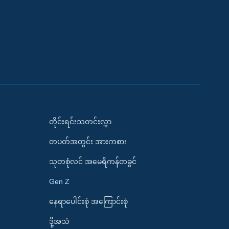
တိုင်းရင်းသတင်းလွှာ
တပတ်အတွင်း အားကစား
သုတစုံလင် အမေရိကန်တခွင်
Gen Z
နေရာပေါင်းစုံ အကြောင်းစုံ
ဒို့အသံ