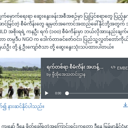
ျက်မှောက်ရေးရာ ဆွေးနွေးခန်းအစီအစဉ်မှာ ပြုပြင်စရာတွေ ပြည့်နှ
ာ အောင်မြင်တဲ့ စီမံကိန်းတွေ ချမှတ်အကောင်အထည်ဖေါ်နိုင်ဘို့အတွ
LD အစိုးရရဲ့ ကနဦး ရက် (၁၀၀) စီမံကိန်းမှာ ဘယ်လိုအားနည်းချ
ိုတာ တမ္ပဒီပ NGO က ဒေါက်တာခင်ဇော်ဝင်း၊ ပြည်သူ့လွှတ်တော်ကို
ွယ်ဦး တို့ နဲ့ ဦးကျော်ဇံသာ တို့ ဆွေးနွေးသုံးသပ်ထားပါတယ်။
ရက်တစ်ရာ စီမံကိန်း အဟန့်အတားများ
EMBE
by
ဗွီအိုအေသတင်းဌာန
No media source currently available
0:00
တ်၍ နားဆင်နိုင်ပါသည်။
EMBED
 ကျနော် ဒီနေ့ ဖိတ်ခေါ်ရတဲ့အကြောင်းရင်းကတော့ ဒီနေ့ မြန်မာနိုင်ငံမ