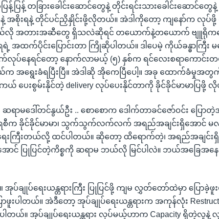
န့်ပြန့် တခြားခေါင်းဆောင်တွေနဲ့ တိုင်းရင်းသားခေါင်းဆောင်တွေနဲ့
 အစိုးရနဲ့ တိုင်ပင်ညှိနှိုင်းဖို့လိုတယ်။ အဲဒါကိုတော့ ကျနော်က လုပ်ဖိ
်လို အတားအဆီတွေ ရှိသလဲဆိုရင် တယောက်နဲ့တယောက် ဗျူရိုကရ
းရရဲ့ အထက်ပိုင်းပြောင်းတာ ကြိုဆိုပါတယ်။ ဒါပေမဲ့ ကိုယ်ခန္ဓာကြီး
ဆက်လုပ်နေရင်တော့ နောက်လာမယ့် (၅) နှစ်က ရင်လေးစရာကောင်းတ
ိုယ်က အရွေးခံရပြီးပြီ။ အဲဒါဆို အိုကေပြီပေါ့။ အခု ထောက်ခံမှုအတွ
 ပေးစွမ်းနိုင်တဲ့ delivery လုပ်ပေးနိုင်တာကို ခိုင်ခိုင်မာမာပြဖို့ 
။ ဆရာမဒေါ်တင်နွယ်ဦး .. စောစောက ဒေါက်တာခင်ဇော်ဝင်း ပြောတဲ့
စီက ခိုင်ခိုင်မာမာ၊ သွက်သွက်လက်လက် အရည်အချင်းရှိအောင် မလု
ကြီးတယ်လို့ ထင်ပါတယ်။ ဆိုတော့ ထိရောက်တဲ့၊ အရည်အချင်းရှိတဲ
ာအောင် ပြုပြင်တဲ့ကိစ္စကို ဆရာမ ဘယ်လို မြင်ပါလဲ။ ဘယ်အခြေအ
။ အုပ်ချုပ်ရေးယန္တရားကြီး ပြုပြင်ဖို့ ကျမ လွှတ်တော်ထဲမှာ ပြောခဲ့ဖူ
ာဖူးပါတယ်။ အဲဒီတော့ အုပ်ချုပ်ရေးယန္တရားက အကုန်လုံး Restruct
တယ်။ အုပ်ချုပ်ရေးယန္တရား လုပ်မယ့်ဟာက Capacity ရှိတဲ့လူနဲ့ လ