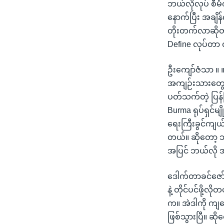
ဘယ်လိုလုပ် စီမံက
နောက်ပြီး အချိန
တိုးတက်လာဆိုတာ
Define လုပ်တာ
ဦးကျော်ဇံသာ ။ 
အကျဉ်းသားတွေ လ
ပတ်သက်တဲ့ ပြန်
Burma ရုပ်ရှင်မ
ရေးကြီးခွင်ကျယ်
တယ်။ ဆိုတော့ ဘာ
အပြင် ဘယ်လို 
ဒေါက်တာခင်ဇော်
နဲ့ တိုင်ပင်ဖို့လ
က။ အဲဒါကို ကျန
ဖြစ်သွားပြီ။ ဆို