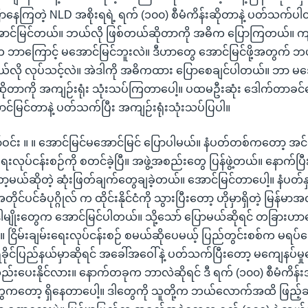
ေကြတဲ့ NLD အစိုးရရဲ့ ရက် (၁၀၀) စီမံကိန်းဆိုတာနဲ့ ပတ်သက်ပါ
င်မြင်တယ်။ ဘယ်လို ဖြစ်တယ်ဆိုတာကို အဓိက ပြောကြတယ်။ က
ဘာကြောင့် မအောင်မြင်ဘူးလဲ။ ဒီဟာတွေ အောင်မြင်ဖို့အတွက် 
ယ်လို လုပ်သင့်လဲ။ အဲဒါကို အဓိကထား ပြောစေချင်ပါတယ်။ ဘာ မအေ
ုတာကို အကျဉ်းရုံး သုံးသပ်ကြတာပေါ့။ ပထမဦးဆုံး ဒေါက်တာခင်ဇ
င်မြင်တာနဲ့ ပတ်သက်ပြီး အကျဉ်းရုံးသုံးသပ်ပြပါ။
ဝင်း ။ ။ အောင်မြင်မအောင်မြင် ပြောပါမယ်။ နံပတ်တစ်ကတော့ အင်
းရေးလုပ်ငန်းစဉ်ကို စတင်ခဲ့ပြီ။ အဖွဲ့အစည်းတွေ ပြန်ဖွဲ့တယ်။ နောက်ပ
ာ့မယ်ဆိုတဲ့ ဆုံးဖြတ်ချက်တွေချခဲ့တယ်။ အောင်မြင်တာပေါ့။ နံပတ်
တိုင်ပင်ခံပုဂ္ဂိုလ် က ထိုင်းနိုင်ငံကို သွားပြီးတော့ ဟိုမှာရှိတဲ့ မြန
မျိုးတွေက အောင်မြင်ပါတယ်။ သို့သော် ပြောမယ်ဆိုရင် တခြားဟ
။ ငြိမ်းချမ်းရေးလုပ်ငန်းစဉ် စမယ်ဆိုပေမယ့် ပြည်တွင်းစစ်က မရပ
ခိုင်ပြည်နယ်မှာဆိုရင် အခေါ်အဝေါ်နဲ့ ပတ်သက်ပြီးတော့ မကျေနပ်မှ
ဆည်းပေးနိုင်လား။ နောက်တခုက ဘာလဲဆိုရင် ဒီ ရက် (၁၀၀) စီမံကိန်း
တွေကတော့ ရှိနေတာပေါ့။ ဒါတွေကို သူတို့က ဘယ်လောက်အထိ ဖြည့်ဆ