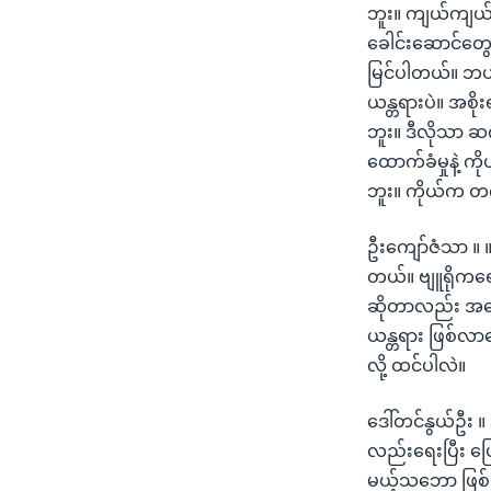
ဘူး။ ကျယ်ကျယ်ပြ
ခေါင်းဆောင်တွေနဲ့
မြင်ပါတယ်။ ဘယ
ယန္တရားပဲ။ အစို
ဘူး။ ဒီလိုသာ 
ထောက်ခံမှုနဲ့ က
ဘူး။ ကိုယ်က တကယ်
ဦးကျော်ဇံသာ ။ 
တယ်။ ဗျူရိုကရေ
ဆိုတာလည်း အရေး
ယန္တရား ဖြစ်လ
လို့ ထင်ပါလဲ။
ဒေါ်တင်နွယ်ဦး ။ 
လည်းရေးပြီး ပြေ
မယ့်သဘော ဖြစ်ပါ