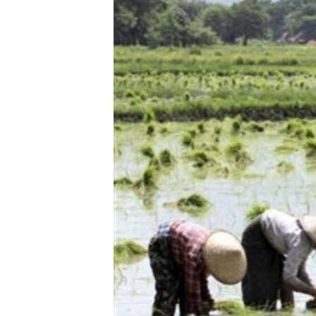
သုတပဒေသာ အင်္ဂလိပ်စာ
အ
ညွန်း
စာမျက်နှာ
သို့
ကျော်
ကြည့်
ရန်
ရှာဖွေ
ရန်
နေရာ
သို့
ကျော်
ရန်