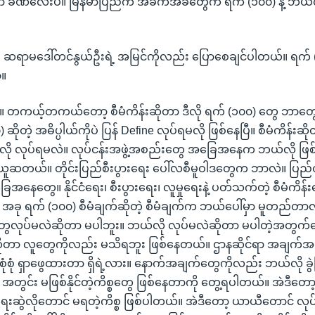
ာ ခဏလေးပဲ။ မြန်မာပြည်က အခက်အခဲတွေက ရက် (၁၀၀) နဲ့ ဘယ်လိုမှ
 ဆရာမဒေါ်တင်နွယ်ဦးရဲ့ အမြင်ကိုလည်း ပြောစေချင်ပါတယ်။ ရက် (၁၀
့။
။ ။ တကယ့်တကယ်တော့ စီမံကိန်းဆိုတာ ဒီလို ရက် (၁၀၀) တွေ ဘာတွေ
ဆိုတဲ့ အဓိပ္ပါယ်ကိုပဲ ပြန် Define လုပ်ရမလို ဖြစ်နေပြီ။ စီမံကိန်း
လို လုပ်ရမလဲ။ လုပ်ငန်းအဖွဲ့အစည်းတွေ အခြေအနေက ဘယ်လို ဖြစ
ူဆတယ်။ တိုင်းပြည်စီးပွားရေး ပေါ်လစီမူဝါဒတွေက ဘာလဲ။ ပြည်
အနေတွေ။ နိုင်ငံရေး၊ စီးပွားရေး၊ လူမှုရေးနဲ့ ပတ်သက်တဲ့ စီမံကိန
ာ။ အခု ရက် (၁၀၀) စီမံချက်ဆိုတဲ့ စီမံချက်က ဘယ်ပေါ်မှာ မူတည်
ေလုပ်မလဲဆိုတာ မပါဘူး။ ဘယ်လို လုပ်မလဲဆိုတာ မပါတဲ့အတွက်က
်ဆိုတာ လူတွေကိုလည်း မသိရဘူး ဖြစ်နေတယ်။ ဌာနဆိုင်ရာ အချ
စုံစုံ ရှာဖွေထားတာ ရှိရဲ့လား။ နောက်အချက်တွေကိုလည်း ဘယ်လို ခွဲ
အတွင်း မဖြစ်နိုင်တဲ့ကိစ္စတွေ ဖြစ်နေတာကို တွေ့ရပါတယ်။ အဲဒီတော့ ဖြစ
ေးဆွဲလိုတောင် မရတဲ့ကိစ္စ ဖြစ်ပါတယ်။ အဲဒီတော့ ယာယီတောင် လုပ်