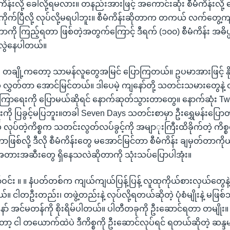
ိန်းလို့ ခေါ်လို့ရမလား။ တနည်းအားဖြင့် အကောင်းဆုံး စီမံကိန်းလို့ ခ
်ကိုက်ပြီလို့ လုပ်လို့မရပါဘူး။ စီမံကိန်းဆိုတာက တကယ် လက်တွေ့ကျင့
ကို ကြည့်ရတာ ဖြစ်တဲ့အတွက်ကြောင့် ဒီရက် (၁၀၀) စီမံကိန်း အဓိပ
 လွဲနေပါတယ်။
။ တချို့ကတော့ သာမန်လူတွေအမြင် ပြောကြတယ်။ ဥပမာအားဖြင့် နို
ွှတ်တာ အောင်မြင်တယ်။ ဒါပေမဲ့ ကျနော်တို့ သတင်းသမားတွေနဲ့ တိ
ကြာရေးကို ပြောမယ်ဆိုရင် နောက်ဆုတ်သွားတာတွေ။ နောက်ဆုံး Twil
ျိုးကို ပြခွင့်မပြဘူး။တခါ Seven Days သတင်းစာမှာ ဦးရွှေမန်းပြော
 လုပ်တဲ့ကိစ္စက သတင်းလွတ်လပ်ခွင့်ကို အမျာုးကြီးထိခိုက်တဲ့ ကိစ္စ
ဖြစ်လို့ ဒီလို စီမံကိန်းတွေ မအောင်မြင်တာ စီမံကိန်း ချမှတ်တာကိုယ်
အတားအဆီးတွေ ရှိနေသလဲဆိုတာကို သုံးသပ်ပြောပါအုံး။
ဝင်း ။ ။ နံပတ်တစ်က ကျယ်ကျယ်ပြန့်ပြန့် လူထုကိုယ်စားလှယ်တွေန
ိုတယ်။ ငါတဦးတည်း၊ တဖွဲ့တည်းနဲ့ လုပ်လို့ရတယ်ဆိုတဲ့ ပုံစံမျိုးနဲ့ မဖြစ
ော် အင်မတန်ကို စိုးရိမ်ပါတယ်။ ပါတီတခုကို ဦးဆောင်ရတာ တမျိုး
တော့ ငါ တယောက်ထဲပဲ ဒီကိစ္စကို ဦးဆောင်လုပ်ရင် ရတယ်ဆိုတဲ့ ဆန္ဒမျိုးန