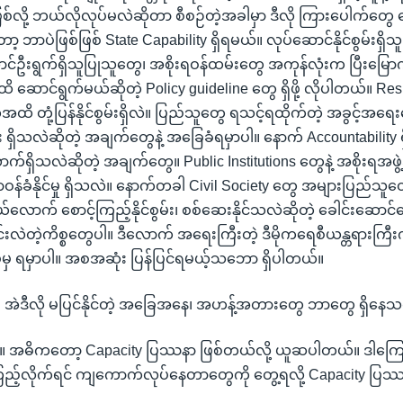
လို့ ဘယ်လိုလုပ်မလဲဆိုတာ စီစဉ်တဲ့အခါမှာ ဒီလို ကြားပေါက်တွေ လျ
့ ဘာပဲဖြစ်ဖြစ် State Capability ရှိရမယ်။ လုပ်ဆောင်နိုင်စွမ်းရှိသူ
ဆောင်ဦးရွက်ရှိသူပြုသူတွေ၊ အစိုးရဝန်ထမ်းတွေ အကုန်လုံးက ပြီးမြ
ောင်ရွက်မယ်ဆိုတဲ့ Policy guideline တွေ ရှိဖို့ လိုပါတယ်။ Res
 တုံ့ပြန်နိုင်စွမ်းရှိလဲ။ ပြည်သူတွေ ရသင့်ရထိုက်တဲ့ အခွင့်အရေ
ွမ်း ရှိသလဲဆိုတဲ့ အချက်တွေနဲ့ အခြေခံရမှာပါ။ နောက် Accountability
ောက်ရှိသလဲဆိုတဲ့ အချက်တွေ။ Public Institutions တွေနဲ့ အစိုးရ
ခံနိုင်မှု ရှိသလဲ။ နောက်တခါ Civil Society တွေ အများပြည်သူတ
ာက် စောင့်ကြည့်နိုင်စွမ်း၊ စစ်ဆေးနိုင်သလဲဆိုတဲ့ ခေါင်းဆောင်တ
်းလဲတဲ့ကိစ္စတွေပါ။ ဒီလောက် အရေးကြီးတဲ့ ဒီမိုကရေစီယန္တရားကြီ
်မှ ရမှာပါ။ အစအဆုံး ပြန်ပြင်ရမယ့်သဘော ရှိပါတယ်။
။ အဲဒီလို မပြင်နိုင်တဲ့ အခြေအနေ၊ အဟန့်အတားတွေ ဘာတွေ ရှိနေ
။ ။ အဓိကတော့ Capacity ပြဿနာ ဖြစ်တယ်လို့ ယူဆပါတယ်။ ဒါကြောင့်
ည့်လိုက်ရင် ကျကောက်လုပ်နေတာတွေကို တွေ့ရလို့ Capacity ပြဿန