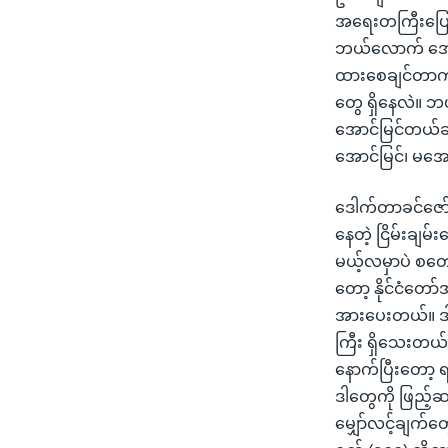
အရေးတကြီးပြောန
ဘယ်လောက် အော
ထားစေချင်တာက 
တွေ ရှိနေလဲ။ ဘ
အောင်မြင်တယ်ဆိ
အောင်မြင်၊ မအော
ဒေါက်တာခင်ဇော်
နေတဲ့ ငြိမ်းချမ်
မယ့်လမှာပဲ စတေ
တော့ နိုင်ငံတော်အ
အားပေးတယ်။ ဒါ
ကြီး ရှိသေးတယ်
နောက်ပြီးတော့ ရ
ဒါတွေကို ဖြည့်
မျှော်လင့်ချက်