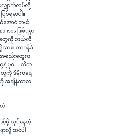
ှောက်လုပ်လို့
 ဖြစ်ရမှာပါ။
ောက်အောင် ဘယ်
ponses ဖြစ်ရမှာ
းတွေကို ဘယ်လို
 ရှိလား။ တာဝန်ခံ
အဖွဲ့အစည်းတွေက
ွေနဲ့ ပုဂ….လိက
ွေကို ဒီမိုကရေ
းကို အချိန်ကာလ
သလဲ။
မို့ လုပ်နေတဲ့
ာလို့ ထင်ပါ