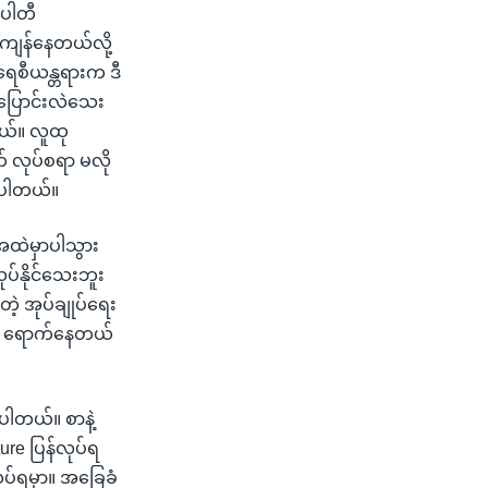
 ပါတီ
ု့ ကျန်နေတယ်လို့
ေစီယန္တရားက ဒီ
 မပြောင်းလဲသေး
ယ်။ လူထု
က် လုပ်စရာ မလို
လိုပါတယ်။
အထဲမှာပါသွား
ပ်နိုင်သေးဘူး
့ အုပ်ချုပ်ရေး
နေ ရောက်နေတယ်
းပါတယ်။ စာနဲ့
ure ပြန်လုပ်ရ
ုပ်ရမှာ။ အခြေခံ