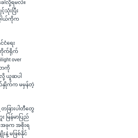
ေါ်လို့ရမလဲ။
်သုံးပြီး
္ပါယ်ကိုက
င်ငံရေး
ုက်ရိုက်
ight over
တာကို
လို့ ယူဆပါ
နှိုက်က မမှန်တဲ့
ဲ့ တခြားပါတီတွေ
်ဘူး မြန်မာပြည်
။ အခုက အစိုးရ
ဲ့ မဖြစ်နိုင်