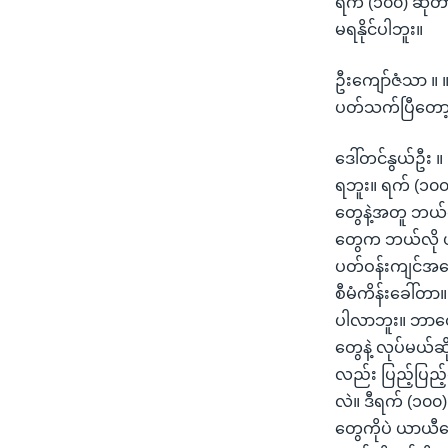
ရက် (၁၀၀) ဆိုတ
မရနိုင်ပါဘူး။
ဦးကျော်ဇံသာ ။ ။
ပတ်သက်ပြီတော
ဒေါ်တင်နွယ်ဦး 
ရဘူး။ ရက် (၁၀၀) 
တွေနဲ့အတူ ဘယ်
တွေက ဘယ်လို ယ
ပတ်ဝန်းကျင်အခြေ
စီမံကိန်းခေါ်တ
ပါလာဘူး။ ဘာတွ
တွေနဲ့ လုပ်မယ
လည်း ပြည့်ပြည့်
လဲ။ ဒီရက် (၁၀၀) 
တွေကိုပဲ ယာယီရ