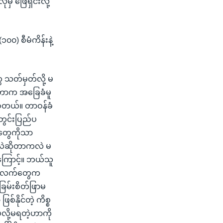
 ဖြေရှင်းလို့
၀) စီမံကိန်းနဲ့
 သတ်မှတ်လို့ မ
ဆိုတာက အခြေခံမူ
်တယ်။ တာဝန်ခံ
တွင်းပြည်ပ
်းတွေကိုသာ
တာလဲဆိုတာကလဲ မ
ြောင့်။ ဘယ်သူ
က်အလက်တွေက
ခြမ်းစိတ်ဖြာမ
်နိုင်တဲ့ ကိစ္စ
လို့မရတဲ့ဟာကို