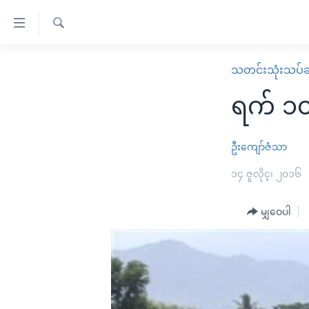
သုံး
ရ
ရှာဖွေ
လွယ်ကူ
မူလစာမျက်နှာ
သတင်းသုံးသပ်ခ
ရ
စေ
မြန်မာ
လာ
ရက် ၁၀
သည့်
ဒ်
ကမ္ဘာ့သတင်းများ
Link
ဗွီဒီယို
နိုင်ငံတကာ
ဦးကျော်ဇံသာ
များ
သတင်းလွတ်လပ်ခွင့်
အမေရိကန်
၁၄ ဇူလိုင္၊ ၂၀၁၆
ပင်မ
ရပ်ဝန်းတခု လမ်းတခု အလွန်
တရုတ်
အကြောင်းအရာ
အင်္ဂလိပ်စာလေ့လာမယ်
မျှဝေပါ
အစ္စရေး-ပါလက်စတိုင်း
သို့
အပတ်စဉ်ကဏ္ဍများ
အမေရိကန်သုံးအီဒီယံ
ကျော်
ကြည့်
ရေဒီယိုနှင့်ရုပ်သံ အချက်အလက်များ
မကြေးမုံရဲ့ အင်္ဂလိပ်စာ
ရေဒီယို
ရန်
ရေဒီယို/တီဗွီအစီအစဉ်
ရုပ်ရှင်ထဲက အင်္ဂလိပ်စာ
တီဗွီ
ပင်မ