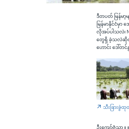
ဒီတပတ် မြန်မာ့မ
မြန်မာနိုင်ငံမှ
လိုအပ်ပါသလဲ၊ N
တွေရှိ ခဲ့သလဲဆ
ဟောင်း ဒေါ်တင်န
သီးခြားခွဲထု
ဦးကျော်ဇံသာ ။ ။