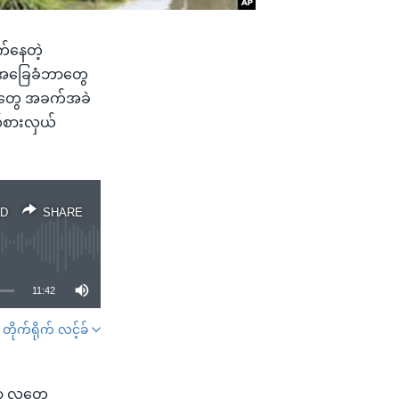
က်နေတဲ့
က် အခြေခံဘာတွေ
က်တွေ အခက်အခဲ
ယ်စားလှယ်
D
SHARE
11:42
တိုက်ရိုက် လင့်ခ်
SHARE
ှာ လူတွေ