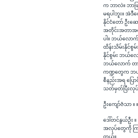
က ဘာလဲ။ ဘာဖြစ်
မရပါဘူး။ အဲဒီတော
နိုင်ငံတော် ဦး
အတိုင်းအတာအထိ ဆ
ပါ။ ဘယ်လောက်အထိ
ထိန်းသိမ်းနိုင်စ
နိုင်စွမ်း ဘယ်လ
ဘယ်လောက် တာဝန်
ကဏ္ဍတွေက ဘယ်လေ
စီနည်းအရ ပြောင
သတ်မှတ်ပြီးလုပ
ဦးကျော်ဇံသာ ။ 
ဒေါ်တင်နွယ်ဦး 
အလုပ်တွေကို ကြ
တယ်။