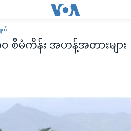
ျက်
၀ စီမံကိန်း အဟန့်အတားများ