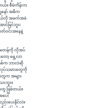
တယ်။ စီမံကိန်းက
ျနော် အဓိက
ဘယ်လို အခက်အခဲ
ာင်မြင်ဘူး၊
ော်ဝင်းအနေနဲ့
မတန်ကို လိုအပ်
ြီးတော့ ရှေ့လာ
နှစ်က ဘာလဲဆို
်မာအလုပ်သမားတွေကို
ာတွေက အများ
်သေးဘူး။
ုတွေ ဖြစ်တယ်။
အပေါ်
ည်းပေးနိုင်လဲ။