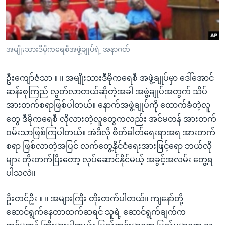
အ
သုတပဒေသာ အင်္ဂလိပ်စာ
ညွန်း
Learning English
စာမျက်နှာ
သို့
ဗွီအိုအေ လူမှုကွန်ယက်များ
အမျိုးသားဒီမိုကရေစီအဖွဲ့ချုပ်ရဲ့ အနာဂတ်
ကျော်
ကြည့်
ဦးကျော်ဇံသာ ။ ။ အမျိုးသားဒီမိုကရေစီ အဖွဲ့ချုပ်မှာ ဒေါ်အောင်
ရန်
ဆန်းစုကြည် လွတ်လာတယ်ဆိုတဲ့အခါ အဖွဲ့ချုပ်အတွက် သိပ်
ဘာသာစကားများ
ရှာဖွေ
အားတက်စရာဖြစ်ပါတယ်။ နောက်အဖွဲ့ချုပ်ကို ထောက်ခံတဲ့လူ
ရန်
တွေ ဒီမိုကရေစီ လိုလားတဲ့လူတွေကလည်း အင်မတန် အားတက်
နေရာ
ဝမ်းသာဖြစ်ကြပါတယ်။ အဲဒီလို စိတ်ဓါတ်ရေးရာအရ အားတက်
သို့
စရာ ဖြစ်လာတဲ့အပြင် လက်တွေ့နိုင်ငံရေးအားဖြင့်ရော ဘယ်လို
ကျော်
များ တိုးတက်ပြီးတော့ လုပ်ဆောင်နိုင်မယ့် အခွင့်အလမ်း တွေ့ရ
ရန်
ပါသလဲ။
ဦးတင်ဦး ။ ။ အများကြီး တိုးတက်ပါတယ်။ ကျနော်တို့
ဆောင်ရွက်နေတာထက်ဆရင် သူရဲ့ ဆောင်ရွက်ချက်က