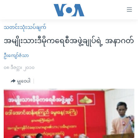
သုံး
ရ
လွယ်ကူ
သတင်းသုံးသပ်ချက်
မူလစာမျက်နှာ
စေ
အမျိုးသားဒီမိုကရေစီအဖွဲ့ချုပ်ရဲ့ အနာဂတ်
မြန်မာ
သည့်
ကမ္ဘာ့သတင်းများ
ဦးကျော်ဇံသာ
Link
ဗွီဒီယို
နိုင်ငံတကာ
၀၈ ဒီဇင္ဘာ၊ ၂၀၁၀
များ
သတင်းလွတ်လပ်ခွင့်
အမေရိကန်
မျှဝေပါ
ပင်မ
ရပ်ဝန်းတခု လမ်းတခု အလွန်
တရုတ်
အကြောင်းအရာ
သို့
အင်္ဂလိပ်စာလေ့လာမယ်
အစ္စရေး-ပါလက်စတိုင်း
ကျော်
အပတ်စဉ်ကဏ္ဍများ
အမေရိကန်သုံးအီဒီယံ
ကြည့်
ရေဒီယိုနှင့်ရုပ်သံ အချက်အလက်များ
မကြေးမုံရဲ့ အင်္ဂလိပ်စာ
ရေဒီယို
ရန်
ပင်မ
ရေဒီယို/တီဗွီအစီအစဉ်
ရုပ်ရှင်ထဲက အင်္ဂလိပ်စာ
တီဗွီ