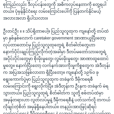
စုကြည်လည်း ဒီလုပ်ငန်းတွေကို အဓိကလုပ်နေတာကို တွေ့ရပါ
တယ်။ ပုံမှန်နိုင်ငံရေး လမ်းကြောင်းပေါ်ကို ပြန်တက်နိုင်မယ့်
အလားအလာ ရှိပါသလား။
ဦးတင်ဦး ။ ။ သိပ်ရှိတာပေါ့။ ပြည်သူလူထုက ကျနော်တို့ တပ်ထဲ
မှာ နှစ်နှစ်လောက် caretaker government အာဏာယူပြီးတော့
လုပ်တာတောင်မှ ပြည်သူလူထုတွေရဲ့ စိတ်ဓါတ်တွေဟာ
နောက်ပိုင်းချုပ်ကြည့်လိုက်တဲ့အခါမှာ ဒီတပ်မတော်သားတွေရဲ့
အပိုင်းပိုင်းတွေမှာ စိုးမိုးမှုတွေ၊ လွှမ်းမိုးမှုတွေ၊ အာဏာထူထောင်
မှုတွေ။ နောက်ပြီးတော့ လက်နက်အားကိုးမှုကိစ္စတွေက အဲဒီတုန်း
က အပြအသဖြစ်လာတာ ရှိပြီးတော့။ ကျနော်တို့ ၁၉၆၀ ခု
ရွေးကောက်ပွဲမှာ ပြည်သူလူထုက တခဲနက် ဒီမိုကရေစီ
လမ်းကြောင်းကို ရွေးလိုက်ပြီ။ အဲဒီတုန်းက ဦးနုက တခဲနက် မဲရ
သွားတယ်။ ပြည်သူလူထုရဲ့ စိတ်ဓါတ်က သူတို့ စစ်တပ်ထဲမှာ
အမှန်တရားဟာ လွတ်လပ်မှုနဲ့ ဒီမိုကရေစီနဲ့ ပတ်သက်လို့ တကယ်
လိုချင်တဲ့စိတ် အမှန်ရှိနေပါတယ်။ တနည်းအားဖြင့်ဆိုရင်
လွတ်လပ်ရေးနဲ့ ဒီမိုကရေစီရေး နဲ့ လူ့အခွင့်အရေးနဲ့ ပတ်သက်တာ