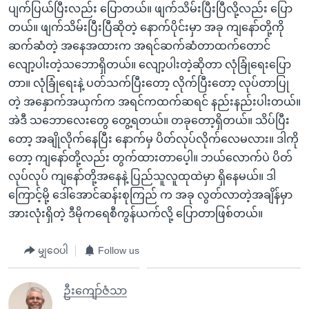
ပျက်ပြယ်ပြီးလည်း ပြောတယ်။ ဖျက်သိမ်းပြီးပြီလို့လည်း ပြော
တယ်။ ဖျက်သိမ်းပြီးပြီဆိုတဲ့ နောက်ပိုင်းမှာ အခု ကျနော်တို့ကို
ဆက်ဆံတဲ့ အနေအထားက အရင်ဆက်ဆံတာထက်တောင်
လျော့ပါးတဲ့သဘောရှိတယ်။ လျော့ပါးတဲ့ဆိုတာ လုံခြုံရေးပြော
တာ။ လုံခြုံရေးနဲ့ ပတ်သက်ပြီးတော့ လိုက်ပြီးတော့ လုပ်တာပြု
တဲ့ အနှောက်အယှက်က အရင်ကထက်ဆရင် နည်းနည်းပါးတယ်။
အဲဒီ သဘောလေးတွေ တွေ့ရတယ်။ တခုတော့ရှိတယ်။ သိပ်ပြီး
တော့ အချိုလိုက်နေပြီး နောက်မှ ပိတ်လုပ်လိုက်လေမလား။ ဒါကို
တော့ ကျနော်တို့လည်း တွက်ထားတာပေ့ါ။ ဘယ်လောက်ပဲ ပိတ်
လုပ်လုပ် ကျနော်တို့အနေနဲ့ ပြည်သူလူထုထဲမှာ ရှိနေမယ်။ ဒါ
ကြောင့်မို့ ဒေါ်အောင်ဆန်းစုကြည် က အခု လွတ်လာတဲ့အချိန်မှာ
အားလုံးရှိတဲ့ ဒီမိုကရေစီကွန်ယက်လို့ ပြောတာဖြစ်တယ်။
မျှဝေပါ
Follow us
ဦးကျော်ဇံသာ