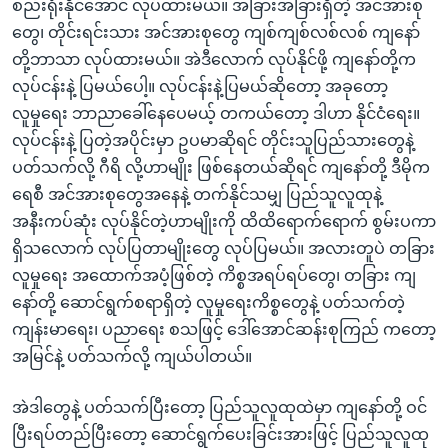
စည်းရုံးနိုင်အောင် လုပ်ထားမယ်။ အခြားအခြားရှိတဲ့ အင်အားစု
တွေ၊ တိုင်းရင်းသား အင်အားစုတွေ ကျစ်ကျစ်လစ်လစ် ကျနော်
တို့ဘာသာ လုပ်ထားမယ်။ အဲဒီလောက် လုပ်နိုင်ဖို့ ကျနော်တို့က
လုပ်ငန်းနဲ့ ပြမယ်ပေါ့။ လုပ်ငန်းနဲ့ပြမယ်ဆိုတော့ အခုတော့
လူမှုရေး ဘာညာခေါ်နေပေမယ့် တကယ်တော့ ဒါဟာ နိုင်ငံရေး။
လုပ်ငန်းနဲ့ ပြတဲ့အပိုင်းမှာ ဥပမာဆိုရင် တိုင်းသူပြည်သားတွေနဲ့
ပတ်သက်လို့ ဂီရိ လို့ဟာမျိုး ဖြစ်နေတယ်ဆိုရင် ကျနော်တို့ ဒီမိုက
ရေစီ အင်အားစုတွေအနေနဲ့ တက်နိုင်သမျှ ပြည်သူလူထုနဲ့
အနီးကပ်ဆုံး လုပ်နိုင်တဲ့ဟာမျိုးကို ထိထိရောက်ရောက် စွမ်းပကာ
ရှိသလောက် လုပ်ပြတာမျိုးတွေ လုပ်ပြမယ်။ အလားတူပဲ တခြား
လူမှုရေး အထောက်အပံ့ဖြစ်တဲ့ ကိစ္စအရပ်ရပ်တွေ၊ တခြား ကျ
နော်တို့ ဆောင်ရွက်စရာရှိတဲ့ လူမှုရေးကိစ္စတွေနဲ့ ပတ်သက်တဲ့
ကျန်းမာရေး၊ ပညာရေး စသဖြင့် ဒေါ်အောင်ဆန်းစုကြည် ကတော့
အမြင်နဲ့ ပတ်သက်လို့ ကျယ်ပါတယ်။
အဲဒါတွေနဲ့ ပတ်သက်ပြီးတော့ ပြည်သူလူထုထဲမှာ ကျနော်တို့ ဝင်
ပြီးရပ်တည်ပြီးတော့ ဆောင်ရွက်ပေးခြင်းအားဖြင့် ပြည်သူလူထု