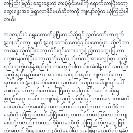
တဖြည်းဖြည်း ဆွေးနွေးတဲ့ စားပွဲဝိုင်းပေါ်ကို ရောက်လာပြီးတော့
ဆွေးနွေးအဖြေရှာလာနိုင်မယ်ဆိုတာကို ကျနော်တို့က ယုံကြည်ပါ
တယ်။
အခုလည်းပဲ ရွေးကောက်ပွဲပြီးတယ်ဆိုရင် လွှတ်တော်ဟာ ရက်
(၉၀) ဆိုတော့ - ရက် (၉၀) တောင် စောင့်ချင်မှစောင့်မှာ။ ဆိုလိုတာ
က အခု လိုက်ပြီးတော့ တိုင်းရင်းသားတွေနဲ့ ညှိတာတွေ၊ ပြုတာ
တွေ။ နောက်ပြီးတော့ သူတိုလည်း ထိုက်သင့်အားလျှော်စွာ သူတို့
နည်းသူတို့ဟန်နဲ့ စည်းရုံးတာတွေ ရှိပါတယ်။ အဲဒါနဲ့ ပတ်သက်ပြီး
သူတို့ နည်းနည်းလေး အသားလေးနည်းနည်း ကျလာရင်တော့
ရက်ပေါင်း (၉၀) မတိုင်ခင်မှာ လွှတ်တော်လည်း ခေါ်ချင်ရင်ခေါ်
မှာ။ သို့သော် လွှတ်တော်ခေါ်ပြီးတဲ့အခါမှာ နိုင်ငံတော်အစိုးရ
ဖွဲ့စည်းရေး အခင်းအကျင်းနဲ့ သူတို့လုပ်ပိုင်ခွင့် ဘယ်လောက်အထိ
ပေးမလဲဆိုတဲ့အပေါ်မှာ မူတည်တယ်။ သူတို့က တကယ် ဒီမိုက
ရေစီကို ယုံကြည်တယ်ဆိုပြီးတော့ တကယ်တမ်း ဖြစ်လာရင် ကျ
နော်တို့ကလည်း တကယ် ဒီမိုကရေစီကို ယုံကြည်တဲ့လူတွေ ဖြစ်
တဲ့အတွက် ဒီနေရာမှာ တူညီတဲ့မူပေါ်မှာ အဖြေရှာမယ်ဆိုရင် ရနိုင်