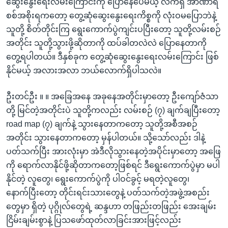
ဆွေးနွေးရေးလမ်းကြောင်းကို ပြောနေပေမယ့် လက်ရှိ အာဏာရ
စစ်အစိုးရကတော့ တွေ့ဆုံဆွေးနွေးရေးကိစ္စကို လုံးဝမပြောဘဲနဲ့
သူတို့ စိတ်တိုင်းကြ ရွေးကောက်ပွဲကျင်းပပြီးတော့ သူတို့လမ်းစဉ်
အတိုင်း သူတို့သွားဖို့ဆိုတာကို ထပ်ခါတလဲလဲ ပြောနေတာကို
တွေ့ရပါတယ်။ ဒီနှစ်ခုက တွေ့ဆုံဆွေးနွေးရေးလမ်းကြောင်း ဖြစ်
နိုင်မယ့် အလားအလာ ဘယ်လောက်ရှိပါသလဲ။
ဦးတင်ဦး ။ ။ အခြေအနေ အခုနေအတိုင်းမှာတော့ ဦးကျော်ဇံသာ
တို့ မြင်တဲ့အတိုင်းပဲ သူတို့ကလည်း လမ်းစဉ် (၇) ချက်ချပြီးတော့
road map (၇) ချက်နဲ့ သွားနေတာကတော့ သူတို့အစီအစဉ်
အတိုင်း သွားနေတာကတော့ မှန်ပါတယ်။ သို့သော်လည်း ဒါနဲ့
ပတ်သက်ပြီး အားလုံးမှာ အဲဒီလိုသွားနေတဲ့အပိုင်းမှာတော့ အဖြေ
ကို ရောက်လာနိုင်ဖို့ဆိုတာကတော့ဖြစ်ရင် ဒီရွေးကောက်ပွဲမှာ မပါ
နိုင်တဲ့ လူတွေ၊ ရွေးကောက်ပွဲကို ပါဝင်ခွင့် မရတဲ့လူတွေ၊
နောက်ပြီးတော့ တိုင်းရင်းသားတွေနဲ့ ပတ်သက်တဲ့အဖွဲ့အစည်း
တွေမှာ ရှိတဲ့ ပုဂ္ဂိုလ်တွေရဲ့ ဆန္ဒဟာ တဖြည်းတဖြည်း အေးချမ်း
ငြိမ်းချမ်းစွာနဲ့ ပြသဖော်ထုတ်လာခြင်းအားဖြင့်လည်း