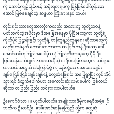
ကို ဆောင်ကျဉ်းနိုင်မယ့် အစိုးရတရပ်ကို မြန်မြန်ပေါ်ထွန်းလာ
အောင် ဖြစ်စေချင်တဲ့ ဆန္ဒဟာ ကြီးမားနေပါတယ်။
တိုင်းရင်းသားတွေအားလုံးကလည်း အလားတူ သူတို့ဘဝနဲ့
ပတ်သက်တဲ့အပိုင်းမှာ ဒီအခြေအနေမှာ ပိုပြီးတော့ကာ သူတို့ရဲ့
ကိုယ်ပိုင်ပြဌာန်းခွင့်၊ သူတို့ရဲ့ တန်တူရည်တူရရေး ဆိုတာတွေကို
လည်း တခဲနက် တောင်းတလာတာဟာ ပြင်းထန်ပြီးတော့ ဒေါ်
အောင်ဆန်းစုကြည်အပေါ်မှာ ယုံကြည်ကိုးစားမှုတွေ ပိုမိုပြီး
ပြင်းထန်ထက်မျက်လာတယ်ဆိုတဲ့ အရိပ်အမြွတ်တွေက ထင်ရှား
လာတယ်အတွက် ဒါကြောင့်မို့ ကျနော်တို့ဟာ အေးအေးချမ်း
ချမ်း၊ ငြိမ်းငြိမ်းချမ်းချမ်းနဲ့ တွေ့ဆုံဖြေရှင်း အဖြေရှာပြီး လုပ်ကိုင်
သွားရင် ဒီထွက်ပေါက်ဟာ အကောင်းဆုံးလမ်းပေါက် ဖြစ်တယ်
ဆိုတာ တဖြည်းဖြည်း ထင်ရှားလာပါတယ်။
ဦးကျော်ဇံသာ ။ ။ ဟုတ်ပါတယ်။ အမျိုးသားဒီမိုကရေစီအဖွဲ့ချုပ်
ဘက်က ဦးတင်ဦး၊ ဒေါ်အောင်ဆန်းစုကြည် တို့က တွေ့ဆုံ