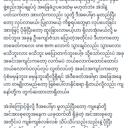
ဖွဲ့စည်းအုပ်ချုပ်ပုံ အခြေခံဥပဒေထဲမှ မဟုတ်ဘဲ။ အဲဒါနဲ့
ပတ်သက်တာ အားလုံးကလည်း သူတို့ ဒီအပေါ်မှာ မူတည်ပြီး
တော့ လုပ်လာမယ်၊ ပြုလာမယ့် ကိစ္စရပ်တွေမှာ လုပ်ပေးခြင်း
အားဖြင့် ပိုမိုပြီးတော့ ထူးခြားလာမယ့်ဟာ ရှိလာအုံးမယ်လို့ မ
ထင်ဘူး။ အခုန ဦးကျော်ဇံသာ ပြောတဲ့အတိုင်းပဲ ဒီဟာကတော့
တခေတ်ကလေး one term လောက် သွားချင်လည်း သွားမလား
မသိဘူးလား မသိဘူး မပြောတက်ဘူးပေါ့။ သို့သော်လည်းပဲ အခု
အခင်းအကျင်းကတော့ လက်မပဲ ဘယ်လောက်ထောင်ထောင်၊
ဘယ်လောက်ပဲလုပ်လုပ် လွတ်လပ်တဲ့ အခင်းအကျင်းကတော့
ပုံစံမမှန်ဘူး။ မမှန်ဘူးဆိုလို့ရှိရင် အဲဒီခေတ်အခါမှာ အခြေအနေ
ဟာ တမျိုးတမည်တော့ ဖြစ်ပေါ်လာနိုင်စရာ ရှိတယ်လို့လည်း ကျ
နော်တို့က တွက်ဆထားတာရှိတယ်။
အဲဒါကြောင့်မို့လို့ ဒီအပေါ်မှာ မူတည်ပြီးတော့ ကျနော်တို့
အင်အားစုတွေအနေက ယခုထက်ထိ ရှိခဲ့တဲ့ အင်အားစုတွေ
အတိုင်းပဲ ကျစ်ကျစ်လစ်လစ် သိပ်သိပ်သည်းသည်းနဲ့ ပိုပြီး