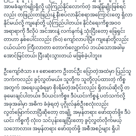
အာမခံချက်မျိုးရှိလို့ ယုံကြည်နိုင်လောက်တဲ့ အချိန်မျိုးဖြစ်ရင်
လည်း တဖြည်းတဖြည်းနဲ့ နီးစပ်လာနိုင်စရာအကြောင်းတွေ ရှိလာ
နိုင်မယ်လို့ ကျနော်တို့ ယုံကြည်ပါတယ်။ နိုင်ငံရေးကိစ္စအဝဝ
အရာရာကို ဒီလိုပဲ အင်အားနဲ့ လက်နက်နဲ့ သုံးပြီးတော့ ဖြေရှင်း
တာဟာ နှစ်ပေါင်းလည်း (၆၀) ကျော်လာပါပြီ။ ကျနော်တို့လည်း
ငယ်ငယ်က ကြီးလာတာ တောက်လျှောက်ပဲ ဘယ်သောအခါမှ
အောင်မြင်တယ်၊ ပြီးဆုံးသွားတယ် မဖြစ်ခဲ့ပါဘူး။
ဦးကျော်ဇံသာ ။ ။ စောစောက ဦးတင်ဦး ပြောတဲ့အထဲမှာ ပြည်သူ
ဘက်ကလည်း ခွင့်လွှတ်မယ်။ သူတို့က သူတို့လုပ်ထားတဲ့ ကိစ္စ
အတွက် အရေးယူခံရမှာ စိုးရိမ်တဲ့အပိုင်းလည်း ရှိတယ်ဆိုလို့ တ
ခုမေးချင်ပါတယ်။ ဒီပဲယင်းကိစ္စ။ ဒီပဲယင်းကိစ္စနဲ့ ပတ်သက်လို့
အခုအခါမှာ အဓိက ခံခဲ့ရတဲ့ ပုဂ္ဂိုလ်နှစ်ဦးစလုံးလည်း
လွတ်မြောက်လာပြီဆိုတော့ တချို့ အမှန်တရား ဖော်ထုတ်ဖို့။ ဒီပဲ
ယင်း ကိစ္စကို လုံးဝ သင်ပုန်းချေပြီးတော့ ခွင့်လွှတ်လိုက်မယ့်
သဘောလား။ အမှန်တရား ဖော်ထုတ်ဖို့ အစီအစဉ်များ ရှိပါ