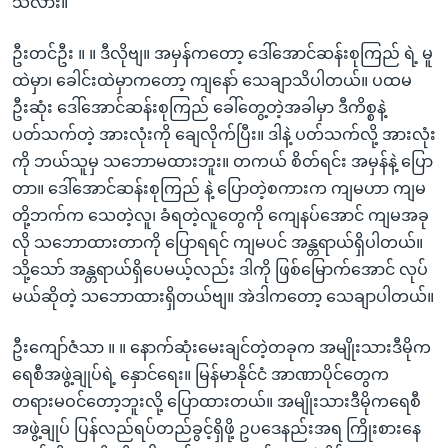
သလား။
ဦးတင်ဦး ။ ။ ဒီလိုဗျ။ အမှန်ကတော့ ဒေါ်အောင်ဆန်းစုကြည် ရဲ့ မူ
ထဲမှာ၊ ခေါင်းထဲမှာကတော့ ကျနော် သေချာသိပါတယ်။ ပထမ
ဦးဆုံး ဒေါ်အောင်ဆန်းစုကြည် ခေါ်တွေ့တဲ့အခါမှာ ဒီကိစ္စနဲ့
ပတ်သက်တဲ့ အားလုံးကို ချေလိုက်ပြီး။ ဒါနဲ့ ပတ်သက်လို့ အားလုံး
ကို ဘယ်သူမှ သဘောမထားဘူး။ တကယ် စိတ်ရင်း အမှန်နဲ့ ပြော
တာ။ ဒေါ်အောင်ဆန်းစုကြည် နဲ့ ပြောတဲ့စကားက ကျမဟာ ကျမ
တို့ဘက်က သေတဲ့လူ၊ ခံရတဲ့လူတွေကို ကျေနပ်အောင် ကျမအခု
လို သဘောထားတာကို ပြောရရင် ကျမပင် အန္တရာယ်ရှိပါတယ်။
သို့သော် အန္တရာယ်ရှိပေမယ့်လည်း ဒါကို ဖြစ်မြောက်အောင် လုပ်
မယ်ဆိုတဲ့ သဘောထားရှိတယ်ဗျ။ အဲဒါကတော့ သေချာပါတယ်။
ဦးကျော်ဇံသာ ။ ။ နောက်ဆုံးမေးချင်တဲ့တခုက အမျိုးသားဒီမိုက
ရေစီအဖွဲ့ချုပ်ရဲ့ နှောင်ရေး။ မြန်မာနိုင်ငံ အာဏာပိုင်တွေက
တရားမဝင်တော့ဘူးလို့ ပြောထားတယ်။ အမျိုးသားဒီမိုကရေစီ
အဖွဲ့ချုပ် ပြန်လည်ရပ်တည်ခွင့်ရှိဖို့ ဥပဒေနည်းအရ ကြိုးစားနေ