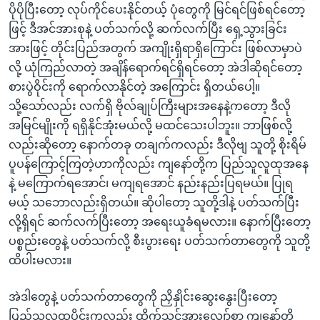
ပိုပိုပြီးတော့ လုပ်ကိုင်ပေးနိုင်တယ့် ပုံတွေကို မြင်ရင်ဖြစ်ရင်တော့
ဖြင့် ဒီအင်အားစုနဲ့ ပတ်သက်လို့ ဆက်လက်ပြီး ရှေ့သွားခြင်း
အားဖြင့် တိုင်းပြည်အတွက် အကျိုးရှိရာရှိကြောင်း ဖြစ်လာမှာပဲ
လို့ ယုံကြည်လာတဲ့ အချိန်ရောက်ရင်ရှိရင်တော့ အဲဒါဆိုရင်တော့
စားပွဲဝိုင်းကို ရောက်လာနိုင်တဲ့ အကြောင်း ရှိတယ်ပေါ့။
သို့သော်လည်း လက်ရှိ ဗိုလ်ချုပ်ကြီးများအနေနဲ့ကတော့ ဒီလို
အမြင်မျိုးကို ရရှိနိုင်အုံးမယ်လို့ မထင်သေးပါဘူး။ ဘာဖြစ်လို့
လည်းဆိုတော့ နောက်တခု တချက်ကလည်း ဒီလိုဗျ သူတို့ စိုးရိမ်
ပူပန်ကြောင့်ကြတဲ့ဟာကိုလည်း ကျနော်တို့က ပြည်သူလူထုအနေ
နဲ့ မကြောက်ရအောင်၊ မကျရအောင် နည်းနည်းပြရမယ်။ ပြုရ
မယ့် သဘောလည်းရှိတယ်။ ဆိုပါတော့ သူတို့ဒါနဲ့ ပတ်သက်ပြီး
လို့ရှိရင် ဆက်လက်ပြီးတော့ အရေးယူခံရမလား။ နောက်ပြီးတော့
ပစ္စည်းတွေနဲ့ ပတ်သက်လို့ စီးပွားရေး ပတ်သက်တာတွေကို သူတို့
ထိပါးမလား။
အဲဒါတွေနဲ့ ပတ်သက်တာတွေကို ညှိနှိုင်းဆွေးနွေးပြီးတော့
ပြည်သူလူထုပိုင်းကလည်း ထိုက်သင့်အားလျှော်စွာ ကျနော်တို့