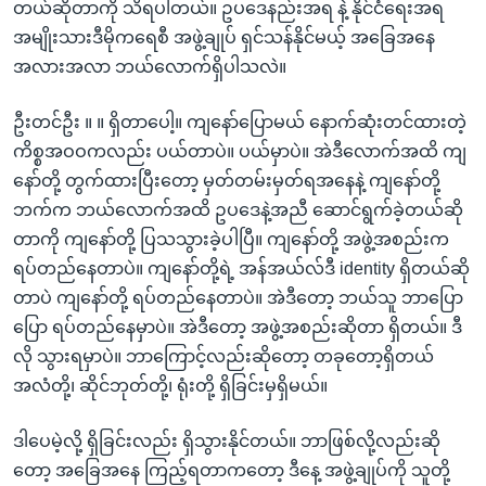
တယ်ဆိုတာကို သိရပါတယ်။ ဥပဒေနည်းအရ နဲ့ နိုင်ငံရေးအရ
အမျိုးသားဒီမိုကရေစီ အဖွဲ့ချုပ် ရှင်သန်နိုင်မယ့် အခြေအနေ
အလားအလာ ဘယ်လောက်ရှိပါသလဲ။
ဦးတင်ဦး ။ ။ ရှိတာပေါ့။ ကျနော်ပြောမယ် နောက်ဆုံးတင်ထားတဲ့
ကိစ္စအဝဝကလည်း ပယ်တာပဲ။ ပယ်မှာပဲ။ အဲဒီလောက်အထိ ကျ
နော်တို့ တွက်ထားပြီးတော့ မှတ်တမ်းမှတ်ရအနေနဲ့ ကျနော်တို့
ဘက်က ဘယ်လောက်အထိ ဥပဒေနဲ့အညီ ဆောင်ရွက်ခဲ့တယ်ဆို
တာကို ကျနော်တို့ ပြသသွားခဲ့ပါပြီ။ ကျနော်တို့ အဖွဲ့အစည်းက
ရပ်တည်နေတာပဲ။ ကျနော်တို့ရဲ့ အန်အယ်လ်ဒီ identity ရှိတယ်ဆို
တာပဲ ကျနော်တို့ ရပ်တည်နေတာပဲ။ အဲဒီတော့ ဘယ်သူ ဘာပြော
ပြော ရပ်တည်နေမှာပဲ။ အဲဒီတော့ အဖွဲ့အစည်းဆိုတာ ရှိတယ်။ ဒီ
လို သွားရမှာပဲ။ ဘာကြောင့်လည်းဆိုတော့ တခုတော့ရှိတယ်
အလံတို့၊ ဆိုင်ဘုတ်တို့၊ ရုံးတို့ ရှိခြင်းမှရှိမယ်။
ဒါပေမဲ့လို့ ရှိခြင်းလည်း ရှိသွားနိုင်တယ်။ ဘာဖြစ်လို့လည်းဆို
တော့ အခြေအနေ ကြည့်ရတာကတော့ ဒီနေ့ အဖွဲ့ချုပ်ကို သူတို့