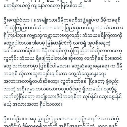
စရာရှိတယ်လို့ ကျနော်ကတော့ မြင်ပါတယ်။
ဦးကျော်ဇံသာ ။ ။ အမျိုးသားဒီမိုကရေစီအဖွဲ့ချုပ်က ဒီမိုကရေစီ
ကို ယုံကြည်တယ်ဆိုတာကတော့ ပြည်သူဘယ်သူကမှ သံသယ မ
ရှိကြပါဘူး။ ကမ္ဘာသူကမ္ဘာသားတွေလည်း သံသယမရှိကြတာကို
တွေ့ရပါတယ်။ ဒါပေမဲ့ မြန်မာနိုင်ငံကို လက်ရှိ အုပ်စိုးနေတဲ့
ခေါင်းဆောင်ပိုင်းက ဒီမိုကရေစီကို ယုံကြည်တယ်ဆိုတာကတော့
လူတိုင်း သံသယ ရှိနေကြပါတယ်။ ဆိုတော့ လက်ရှိခေါင်းဆောင်
တွေ လက်ထက်မှာ ဖြစ်နိုင်ပါမလား။ တွေ့ဆုံဆွေးနွေးရေး က ဒီမို
ကရေစီ လိုလားသူအချင်းချင်းသာ တွေ့ဆုံဆွေးနွေးရေး
အလားအလာရှိတယ်ဆိုတော့။ လွှတ်တော်ခေါ်ပြီးတော့ ဖွဲ့စည်း
လာတဲ့ အစိုးရမှာ ဘယ်လောက်လုပ်ပိုင်ခွင့် ရှိလာမယ်။ သူတို့နဲ့
လက်တွဲပြီးတော့ အမျိုးသားဒီမိုကရေစီက လုပ်နိုင်၊ ဆွေးနွေးနိုင်
မယ့် အလားအလာ ရှိပါသလား။
ဦးတင်ဦး ။ ။ အခု ဖွဲ့စည်းပုံဥပဒေကတော့ ဦးကျော်ဇံသာ သိတဲ့
အတိုင်းပဲ ဒီမိုကရေစီဘက်ကို အရိပ်အရောင်ပြတဲ့ ၂၀၀၈ ခုနှစ်