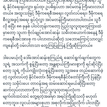
အင်မတန် ကြီးမားပါတယ်။ ပြည်တွင်းမှာရော ပြည်ပမှာရော သူ
ရဲ့ နိုင်ငံရေးရုပ်လွှာ၊ ရုပ်ထု၊ ဥပဓိရုပ်ဟာ အင်မတန် ကြီးမားလာပါ
တယ်။ အထူးသဖြင့် ဒီမိုကရေစီအရေး၊ လွတ်လပ်ရေး၊ ဒီမိုကရေ
စီလူ့အခွင့်အရေး ရုပ်ပုံလွှာ အင်မတန်ကြီးမားလာပါတယ်။ သူဒီ
လို စပြီး ၈၈ ခုနှစ် ပါဝင်တုန်းကတော့ ပြည်သူလူထုတွေကြားထဲ
မှာတော့ သူဟာ ဗိုလ်ချုပ်အောင်ဆန်း သမီးတယောက်အနေနဲ့ ဒီမို
ကရေစီအင်အားစု က ပါလာတယ်ဆိုတဲ့ သဘောကြောင့်သာလျှင်
ကျနော်တို့ ဝမ်းပါတသာ တွေ့ကြပြုကြနဲ့ ကြိုဆိုကြတယ်။
ဒါပေမယ့်လို့ ဒေါ်အောင်ဆန်းစုကြည်ရဲ့ ဆောင်ရွက်ချက်တွေက
သူရဲ့ အသက်ကို စွန့်ပြီးတော့ အန္တရာယ်ကြီးမားစွာကို ရင်ဆိုင်ပြီး
တော့ သူရဲ့ ကိုယ်ကျိုးလုံးဝစွန့်ပြီးတော့ သူ့အဖေ တည်ဆောက်ခဲ့
တဲ့ လွတ်လပ်တဲ့ နိုင်ငံတော်၊ ဒီမိုကရေစီနိုင်ငံတော်ကြီးကို ပြန်ပြီး
တော့ သမိုင်းပေး တာဝန်အရ ထမ်းဆောင်ရမယ်ဆိုပြီးတော့
ဆက်လုပ်လာတာကိုက ပြည်သူလူထုတရပ်လုံးက
မျက်ဝါးထင်ထင် တွေ့ရတဲ့အခါမှာ အရင်ကြိုဆိုသလို မဟုတ်
တော့ဘူး။ လူငယ်အများစုဟာ အစုလိုက်အပြုံးလိုက် ပါလာပြီး