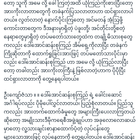
တော့ သူကို အမေ လို့ ခေါ်ကြတဲ့အထိ ယုံကြည်ကိုးစားပြီးတော့
အားကိုးလာတာတွေကို တခဲနက်ပြသလာတာဟာ ထင်ရှားလာပါ
တယ်။ လွတ်လာတဲ့ နောက်ပိုင်းကြတော့ အင်မတန် အံ့သြဖို့
ကောင်းတာတွေက ဒီအနားမှာရှိတဲ့ ပဲခူးတို့၊ အင်တိုင်းတို့စတဲ့
နေရာတွေမှာရှိတဲ့ တပ်မတော်သားတွေထဲက တချို့မိသားစုတွေ
ကလည်း ဒေါ်အောင်ဆန်းစုကြည် အိမ်ရှေ့ကိုလာပြီး တခဲနက်
ကြိုဆိုတာကို ထောက်ရှုခြင်းအားဖြင့် တပ်မတော်သားပိုင်းမှာ
လည်း ဒေါ်အောင်ဆန်းစုကြည် ဟာ အမေ လို့ ယုံကြည်လာပြီး
တော့ တခါတည်း အားကိုးတကြီးနဲ့ ဖြစ်လာတဲ့ဟာက ပိုပိုပြီး
ထင်ရှားလာတာကို တွေ့နေရပါတယ်။
ဦးကျော်ဇံသာ ။ ။ ဒေါ်အောင်ဆန်းစုကြည် ရဲ့ ခေါင်းဆောင်
အင်္ဂါရပ်လည်း ပိုမိုပေါ်လွှင်လာတယ်၊ ပြည့်စုံလာတယ်။ ပြည်သူ
ကလည်း အားတက်ထောက်ခံမှုတွေ အများကြီးပေးလာကြတယ်
ဆိုတော့ အမျိုးသားဒီမိုကရေစီအဖွဲ့ချုပ်ဟာ အခုလောလောဆယ်
မှာတော့ လူ့သားချင်းစာနာထောက်ပံ့တဲ့ လုပ်ငန်းတွေ
များသောအားဖြင့် လုပ်နေတာကို တွေ့ရပါတယ်။ ဒေါ်အောင်ဆန်း