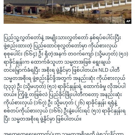
အ
သုတပဒေသာ အင်္ဂလိပ်စာ
ညွန်း
Learning English
စာမျက်နှာ
သို့
ဗွီအိုအေ လူမှုကွန်ယက်များ
ကျော်
ပြည်သူ့လွှတ်တော်နဲ့ အမျိုးသားလွှတ်တော် နှစ်ရပ်ပေါင်းပြီး
ကြည့်
ဖွဲ့စည်းထားတဲ့ ပြည်ထောင်စုလွှတ်တော်မှာ ကိုယ်စားလှယ်
ရန်
စုစုပေါင်း (၆၆၄) ဦး ရှိတဲ့အနက် တဝက်ကျော် (သို့မဟုတ်) (၅၁)
ဘာသာစကားများ
ရှာဖွေ
ရာခိုင်နှုန်းက ထောက်ခံသူဟာ သမ္မတအဖြစ် ရွေးချယ်
ရန်
တင်မြှောက်ခံရပြီး အစိုးရ ဖွဲ့နိုင်မှာ ဖြစ်ပါတယ်။ NLD ပါတီ
နေရာ
သမ္မတအစိုးရ ဖွဲ့စည်းနိုင်ဖို့အတွက် အနည်းဆုံး ကိုယ်စားလှယ်
သို့
(၃၃၃) ဦး (သို့မဟုတ်) (၅၁) ရာခိုင်နှုန်းရဲ့ ထောက်ခံမှု လိုအပ်ပါ
ကျော်
တယ်။ ကြံ့ဖွံ့ တဖြစ်လဲ ပြည်ခိုင်ဖြိုးပါတီကတော့ အနည်းဆုံး
ရန်
ကိုယ်စားလှယ် (၁၆၇) ဦး သို့မဟုတ် (၂၆) ရာခိုင်နှုန်း ရရုံနဲ့
စစ်တပ်ကိုယ်စားလှယ် (၁၆၆) ဦးနဲ့ပေါင်းရင် (၅၁) ရာခိုင်နှုန်းရ
ပြီး သမ္မတအစိုးရ ဖွဲ့နိုင်မှာ ဖြစ်ပါတယ်။
အထွေထွေရွေးကောက်ပွဲဟာ သမ္မတအစိုးရကို ဖွဲ့စည်းနိုင်တာ