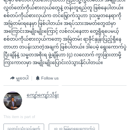
လွှတ်တော်ကိုယ်စားလှယ်တွေနဲ့ တန်းတူရည်တူ ဖြစ်နေပါတယ်။
စစ်တပ်ကိုယ်စားလှယ်က တင်မြှောက်သူဟာ ဒုသမ္မတနေရာကို
အမြဲတမ်းရနေမှာ ဖြစ်ပါတယ်။ အရပ်သားအမတ်တွေထဲမှာ
အကြောင်းအမျိုးမျိုးကြောင့် လစ်လပ်နေတာ တွေ့ရှိရပေမယ့်
စစ်တပ်ကိုယ်စားလှယ်ကတော့ အမြဲတမ်း ရာခိုင်နှုန်းပြည့်ရှိနေ
တာဟာ တပန်းသာတဲ့အချက် ဖြစ်ပါတယ်။ ဒါပေမဲ့ ရွေးကောက်ပွဲ
ပြီးချိန်နဲ့ သမ္မတအစိုးရ ဖွဲ့ချိန်ဟာ (၄) လလောက် ကွာခြားတာမို့
ကြားကာလမှာ အမျိုးမျိုးပြောင်းလဲသွားနိုင်ပါတယ်။
မျှဝေပါ
Follow us
ကျော်ကျော်သိန်း
This item is part of
သတင်းသုံးသပ်ချက်
၂၀၂၀ မြန်မာ့ရွေးကောက်ပွဲ