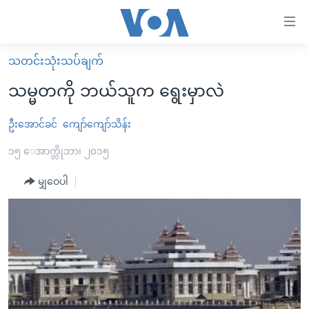
သုံး
ရ
လွယ်ကူ
သတင်းသုံးသပ်ချက်
မူလစာမျက်နှာ
စေ
သမ္မတကို ဘယ်သူက ရွေးမှာလဲ
မြန်မာ
သည့်
ကမ္ဘာ့သတင်းများ
ဦးအောင်ခင်
ကျော်ကျော်သိန်း
Link
ဗွီဒီယို
နိုင်ငံတကာ
၁၅ ေအာက္တိုဘာ၊ ၂၀၁၅
များ
သတင်းလွတ်လပ်ခွင့်
အမေရိကန်
မျှဝေပါ
ပင်မ
ရပ်ဝန်းတခု လမ်းတခု အလွန်
တရုတ်
အကြောင်းအရာ
သို့
အင်္ဂလိပ်စာလေ့လာမယ်
အစ္စရေး-ပါလက်စတိုင်း
ကျော်
အပတ်စဉ်ကဏ္ဍများ
အမေရိကန်သုံးအီဒီယံ
ကြည့်
ရေဒီယိုနှင့်ရုပ်သံ အချက်အလက်များ
မကြေးမုံရဲ့ အင်္ဂလိပ်စာ
ရေဒီယို
ရန်
ပင်မ
ရေဒီယို/တီဗွီအစီအစဉ်
ရုပ်ရှင်ထဲက အင်္ဂလိပ်စာ
တီဗွီ