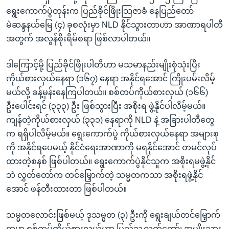
ရွေးကောက်ပွဲတုန်းက ပြည်ခိုင်ဖြိုးသြဇာခံ နေပြည်တော်
မဲဆန္ဒနယ်မြေ (၄) ခုစလုံးမှာ NLD နိုင်သွားတာဟာ အာဏာရပါတီ
အတွက် အလွန်စိုးရိမ်စရာ ဖြစ်လာပါတယ်။
ဒါကြောင့်မို့ ပြည်ခိုင်ဖြိုးပါတီဟာ မသမာနည်းမျိုးစုံသုံးပြီး
ကိုယ်စားလှယ်နေရာ (၁၆၇) နေရာ အနိုင်ရအောင် ကြိုးပမ်းလိမ့်
မယ်လို့ ခန့်မှန်းနေကြပါတယ်။ စစ်တပ်ကိုယ်စားလှယ် (၁၆၆)
ဦးပေါင်းရင် (၃၃၃) ဦး ဖြစ်သွားပြီး အစိုးရ ဖွဲ့နိုင်ပါလိမ့်မယ်။
ကျန်တဲ့ကိုယ်စားလှယ် (၃၃၁) နေရာကို NLD နဲ့ အခြားပါတီတွေ
က ရရှိပါလိမ့်မယ်။ ရွေးကောက်ပွဲ ကိုယ်စားလှယ်နေရာ အများစု
ကို အနိုင်ရပေမယ့် နိုင်ငံရေးအာဏာကို မရနိုင်အောင် တမင်လုပ်
ထားတဲ့စနစ် ဖြစ်ပါတယ်။ ရွေးကောက်ပွဲနိုင်သူက အစိုးရမဖွဲ့နိုင်
ဘဲ လွှတ်တော်က တင်မြှောက်တဲ့ သမ္မတကသာ အစိုးရဖွဲ့နိုင်
အောင် ဖန်တီးထားတာ ဖြစ်ပါတယ်။
သမ္မတလောင်းဖြစ်မယ့် ဒုသမ္မတ (၃) ဦးကို ရွေးချယ်တင်မြှောက်
ရာမှာ စစ်တပ်ကိုယ်စားလှယ်ဟာ ပြည်သူ့လွှတ်တော်၊ အမျိုးသား