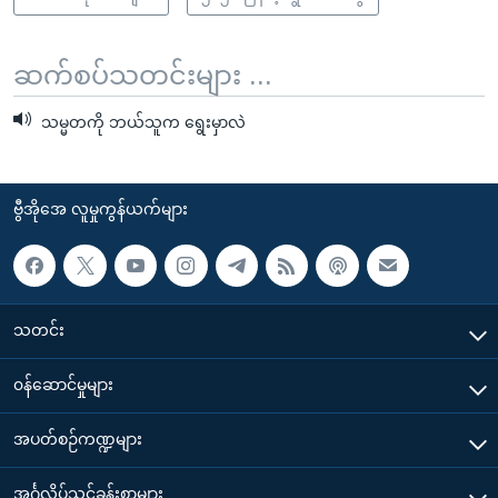
ဆက်စပ်သတင်းများ ...
သမ္မတကို ဘယ်သူက ရွေးမှာလဲ
ဗွီအိုအေ လူမှုကွန်ယက်များ
သတင်း
၀န်ဆောင်မှုများ
အပတ်စဉ်ကဏ္ဍများ
အင်္ဂလိပ်သင်ခန်းစာများ