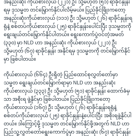
အနည်းဆုံး ကိုယ်စားလှယ် (၂၂၁) ဦး သို့မဟုတ် (၅၁) ရာခိုင်နှုန်း
ရမှ ဒုသမ္မတ တင်မြှောက်နိုင်ပါလိမ့်မယ်။ ပြည်ခိုင်ဖြိုးကတော့
အနည်းဆုံးကိုယ်စားလှယ် (၁၁၁) ဦး သို့မဟုတ် (၂၆) ရာခိုင်နှုန်းရ
ရုံနဲ့ စစ်တပ်ကိုယ်စားလှယ် (၂၅) ရာခိုင်နှုန်းပေါင်းပြီး ဒုသမ္မတကို
ရွေးချယ်တင်မြှောက်နိုင်ပါတယ်။ ရွေးကောက်ပွဲဝင်တဲ့အမတ်
(၃၃၀) မှာ NLD ဟာ အနည်းဆုံး ကိုယ်စားလှယ် (၂၂၁) ဦး
သို့မဟုတ် (၆၇) ရာခိုင်နှုန်း အနိုင်ရမှ ဒုသမ္မတကို တင်မြှောက်နိုင်
မှာ ဖြစ်ပါတယ်။
ကိုယ်စားလှယ် (၆၆၄) ဦးရှိတဲ့ ပြည်ထောင်စုလွှတ်တော်မှာ
သမ္မတ ရွေးချယ်တင်မြှောက်ရာမှာ NLD ဟာ အနည်းဆုံး
ကိုယ်စားလှယ် (၃၃၃) ဦး သို့မဟုတ် (၅၁) ရာခိုင်နှုန်း ထောက်ခံမှ
သာ အစိုးရ ဖွဲ့နိုင်မှာ ဖြစ်ပါတယ်။ ပြည်ခိုင်ဖြိုးကတော့
ကိုယ်စားလှယ် (၁၆၇) ဦး သို့မဟုတ် (၂၆) ရာခိုင်နှုန်းရရုံနဲ့
စစ်တပ်ကိုယ်စားလှယ် (၂၅) ရာခိုင်နှုန်းနဲ့ပေါင်းပြီး အစိုးရဖွဲ့နိုင်ပါ
တယ်။ ဒါကြောင့်မို့ ဒုသမ္မတ တင်မြှောက်နိုင်ဖို့အတွက် NLD ဟာ
ပြည်သူ့လွှတ်တော်ရွေးကောက်ပွဲမှာ အနည်းဆုံး (၆၇) ရာခိုင်နှုန်း