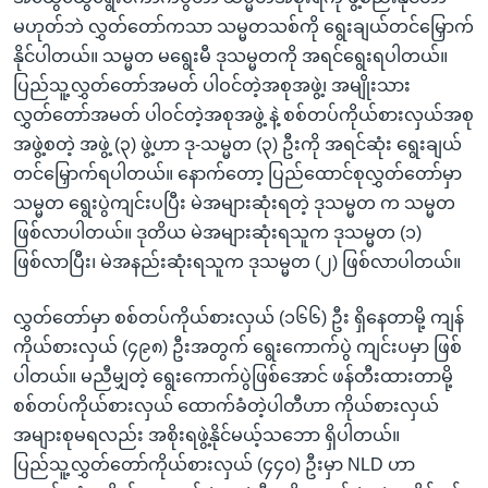
မဟုတ်ဘဲ လွှတ်တော်ကသာ သမ္မတသစ်ကို ရွေးချယ်တင်မြှောက်
နိုင်ပါတယ်။ သမ္မတ မရွေးမီ ဒုသမ္မတကို အရင်ရွေးရပါတယ်။
ပြည်သူ့လွှတ်တော်အမတ် ပါဝင်တဲ့အစုအဖွဲ့၊ အမျိုးသား
လွှတ်တော်အမတ် ပါဝင်တဲ့အစုအဖွဲ့ နဲ့ စစ်တပ်ကိုယ်စားလှယ်အစု
အဖွဲ့စတဲ့ အဖွဲ့ (၃) ဖွဲ့ဟာ ဒု-သမ္မတ (၃) ဦးကို အရင်ဆုံး ရွေးချယ်
တင်မြှောက်ရပါတယ်။ နောက်တော့ ပြည်ထောင်စုလွှတ်တော်မှာ
သမ္မတ ရွေးပွဲကျင်းပပြီး မဲအများဆုံးရတဲ့ ဒုသမ္မတ က သမ္မတ
ဖြစ်လာပါတယ်။ ဒုတိယ မဲအများဆုံးရသူက ဒုသမ္မတ (၁)
ဖြစ်လာပြီး၊ မဲအနည်းဆုံးရသူက ဒုသမ္မတ (၂) ဖြစ်လာပါတယ်။
လွှတ်တော်မှာ စစ်တပ်ကိုယ်စားလှယ် (၁၆၆) ဦး ရှိနေတာမို့ ကျန်
ကိုယ်စားလှယ် (၄၉၈) ဦးအတွက် ရွေးကောက်ပွဲ ကျင်းပမှာ ဖြစ်
ပါတယ်။ မညီမျှတဲ့ ရွေးကောက်ပွဲဖြစ်အောင် ဖန်တီးထားတာမို့
စစ်တပ်ကိုယ်စားလှယ် ထောက်ခံတဲ့ပါတီဟာ ကိုယ်စားလှယ်
အများစုမရလည်း အစိုးရဖွဲ့နိုင်မယ့်သဘော ရှိပါတယ်။
ပြည်သူ့လွှတ်တော်ကိုယ်စားလှယ် (၄၄၀) ဦးမှာ NLD ဟာ