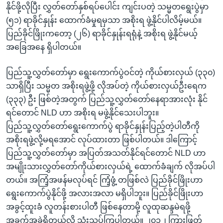
နိုင်ဖို့လိုပြီး လွှတ်တော်နှစ်ရပ်ပေါင်း ကျင်းပတဲ့ သမ္မတရွေးပွဲမှာ
(၅၁) ရာခိုင်နှုန်း ထောက်ခံမှုရမှသာ အစိုးရ ဖွဲ့နိုင်ပါလိမ့်မယ်။
ပြည်ခိုင်ဖြိုးကတော့ (၂၆) ရာခိုင်နှုန်းရရုံနဲ့ အစိုးရ ဖွဲ့နိုင်မယ့်
အခြေအနေ ရှိပါတယ်။
ပြည်သူ့လွှတ်တော်မှာ ရွေးကောက်ပွဲဝင်တဲ့ ကိုယ်စားလှယ် (၃၃၀)
သာရှိပြီး သမ္မတ အစိုးရဖွဲ့ဖို့ လိုအပ်တဲ့ ကိုယ်စားလှယ်ဦးရေက
(၃၃၃) ဦး ဖြစ်တဲ့အတွက် ပြည်သူ့လွှတ်တော်နေရာအားလုံး နိုင်
ရင်တောင် NLD ဟာ အစိုးရ မဖွဲ့နိုင်သေးပါဘူး။
ပြည်သူ့လွှတ်တော်ရွေးကောက်ပွဲ ရာခိုင်နှုန်းပြည့်တဲ့ပါတီကို
အစိုးရဖွဲ့လို့မရအောင် လုပ်ထားတာ ဖြစ်ပါတယ်။ ဒါကြောင့်
ပြည်သူ့လွှတ်တော်မှာ အပြတ်အသတ်နိုင်ရင်တောင် NLD ဟာ
အမျိုးသားလွှတ်တော်ကိုယ်စားလှယ်ရဲ့ ထောက်ခံချက် လိုအပ်ပါ
တယ်။ အကြံ့အဖန်မလုပ်ရင် ကြံ့ဖွံ့ တဖြစ်လဲ ပြည်ခိုင်ဖြိုးဟာ
ရွေးကောက်ပွဲနိုင်ဖို့ အလားအလာ မရှိပါဘူး။ ပြည်ခိုင်ဖြိုးဟာ
အခွင့်ထူးခံ လူတန်းစားပါတီ ဖြစ်နေတာမို့ လူထုဆန္ဒမဲရဖို့
အခက်အခဲရှိတယ်လို့ သုံးသပ်ကြပါတယ်။ ၂၀၁၂ ကြားဖြတ်