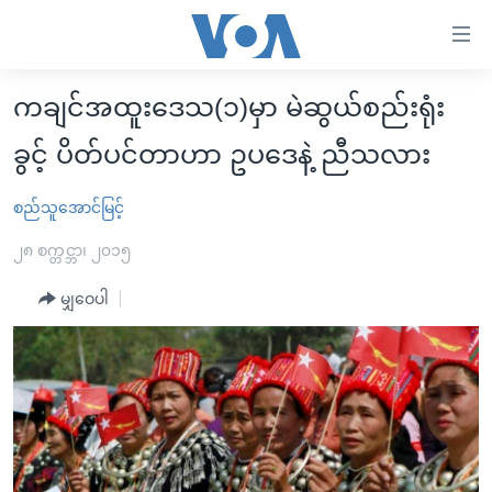
သုံး
ရ
လွယ်ကူ
ကချင်အထူးဒေသ(၁)မှာ မဲဆွယ်စည်းရုံး
မူလစာမျက်နှာ
စေ
ခွင့် ပိတ်ပင်တာဟာ ဥပဒေနဲ့ ညီသလား
မြန်မာ
သည့်
ကမ္ဘာ့သတင်းများ
စည်သူအောင်မြင့်
Link
ဗွီဒီယို
နိုင်ငံတကာ
များ
၂၈ စက္တင္ဘာ၊ ၂၀၁၅
သတင်းလွတ်လပ်ခွင့်
အမေရိကန်
ပင်မ
မျှဝေပါ
ရပ်ဝန်းတခု လမ်းတခု အလွန်
တရုတ်
အကြောင်းအရာ
သို့
အင်္ဂလိပ်စာလေ့လာမယ်
အစ္စရေး-ပါလက်စတိုင်း
ကျော်
အပတ်စဉ်ကဏ္ဍများ
အမေရိကန်သုံးအီဒီယံ
ကြည့်
ရေဒီယိုနှင့်ရုပ်သံ အချက်အလက်များ
မကြေးမုံရဲ့ အင်္ဂလိပ်စာ
ရေဒီယို
ရန်
ပင်မ
ရေဒီယို/တီဗွီအစီအစဉ်
ရုပ်ရှင်ထဲက အင်္ဂလိပ်စာ
တီဗွီ