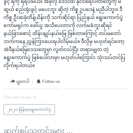
ခွင့် ရကို ရရပါမယ်။ အခုလို ဒေသထဲ နိုင်ငံရေးပါတီတွေကို မဲ
ဆွယ် စည်းရုံးခွင့် မပေးဘူး ဆိုတဲ့ ကိစ္စ ဥပဒေနဲ့ မညီပါဘူး။ ဒီ
ကိစ္စ ဦးဆခုံတိန့်ယိန်းကို သက်ဆိုင်ရာ ပြည်နယ် ရွေးကောက်ပွဲ
ကော်မရှင်က ခေါ်ယူ အသိပေးတာကို လက်မခံဘူးဆိုရင်
နယ်ခြားစောင့် ထိန်းချုပ်နယ်မြေ ဖြစ်တာကြောင့် တပ်မတော်
ဘက်ကနေ ညွှန်ကြားပေးရပါလိမ့်မယ်။ ဒီလိုမှ မဟုတ်ရင်တော့
အဲဒီနယ်မြေဒေသတွေမှာ လွတ်လပ်ပြီး တရားမျှတ တဲ့
ရွေးကောက်ပွဲ ဖြစ်ပေါ်လာမှာ မဟုတ်ပါကြောင်း သုံးသပ်တင်ပြ
လိုက်ရပါတယ်။
မျှဝေပါ
Follow us
This item is part of
၂၀၂၀ မြန်မာ့ရွေးကောက်ပွဲ
ဆက်စပ်သတင်းများ ...