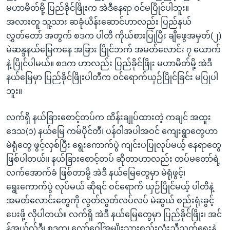
မဟာမိတ်မို့ ပြည်ခိုင်ဖြိုးက အဲဒီနေရာ ဝင်မပြိုင်ပါဘူး။
အလားတူ သူ့သား ဆခုံယိန်းဆောင်ဟာလည်း ပြည်နယ်
လွှတ်တော် အတွက် စဒက ပါတီ ကိုယ်စားပြုပြီး ချီဖွေအမှတ်(၂)
မဲဆန္ဒနယ်မြေကနေ အခြား ပြိုင်ဘက် အမတ်လောင်း ၇ ယောက်
နဲ့ ပြိုင်ပါမယ်။ စဒက ဟာလည်း ပြည်ခိုင်ဖြိုး မဟာမိတ်မို့ အဲဒီ
နယ်မြေမှာ ပြည်ခိုင်ဖြိုးပါတီက ဝင်ရောက်ယှဉ်ပြိုင်ခြင်း မပြုပါ
ဘူး။
လက်ရှိ နယ်ခြားစောင့်တပ်က ထိန်းချုပ်ထားတဲ့ ကချင် အထူး
ဒေသ(၁) နယ်မြေ ကမ်ပိုင်တီ၊ ပန်ဝါအပါအဝင် ကျေးရွာတွေဟာ
မဲရုံတွေ ဖွင့်လှစ်ပြီး ရွေးကောက်ပွဲ ကျင်းပပြုလုပ်မယ့် နေရာတွေ
ဖြစ်ပါတယ်။ နယ်ခြားစောင့်တပ် ဆိုတာဟာလည်း တပ်မတော်ရဲ့
လက်အောက်ခံ ဖြစ်တာမို့ အဲဒီ နယ်မြေတွေမှာ မဲရုံဖွင့်၊
ရွေးကောက်ပွဲ လုပ်မယ် ဆိုရင် ဝင်ရောက် ယှဉ်ပြိုင်မယ့် ပါတီနဲ့
အမတ်လောင်းတွေကို လွတ်လွတ်လပ်လပ် မဲဆွယ် စည်းရုံးခွင့်
ပေးဖို့ လိုပါတယ်။ လက်ရှိ အဲဒီ နယ်မြေတွေမှာ ပြည်ခိုင်ဖြိုး၊ အင်
န်အယ်လ်ဒီ၊ စဒက၊ လော်ဝေါ်အမျိုးသားစည်းလုံးညီညွတ်ရေးနဲ့