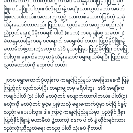
မဟာမိတ် လုပ်ထားတဲ့အတွက် အဲဒီ မဲဆန္ဒနယ်မြေမှာ ပြည်ခိုင်
ဖြိုး ဝင်မပြိုင်ပါဘူး။ ဒီလိုနည်းနဲ့ အမျိုးသားလွှတ်တော် အမတ်
ဖြစ်လာပါတယ်။ အလားတူ သူ့ရဲ့ သားတစ်ယောက်ဖြစ်တဲ့ ဆခုံ
ယိန်းဆောင်ဟာလည်း ပြည်နယ် လွှတ်တော် အတွက် စည်းလုံး
ညီညွတ်ရေးနဲ့ ဒီမိုကရေစီ ပါတီ (စဒက) ကနေ ချီဖွေ အမှတ်(၂)
မဲဆန္ဒနယ်မြေကနေ ဝင်ရောက် အရွေးခံပါတယ်။ ပြည်ခိုင်ဖြိုးနဲ့
မဟာမိတ်ဖွဲ့ထားတဲ့အတွက် အဲဒီ နယ်မြေမှာ ပြည်ခိုင်ဖြိုး ဝင်မပြု
င်ပါဘူး။ နောက်တော့ ဆခုံယိန်းဆောင် ရွေးချယ်ခံရပြီး ပြည်နယ်
လွှတ်တော်ထဲကို ရောက်ပါတယ်။
၂၀၁၀ ရွေးကောက်ပွဲတုန်းက ကချင်ပြည်နယ် အခြေအနေကို ပြန်
ကြည့်ရင် လွတ်လပ်ပြီး တရားမျှတမှု မရှိပါဘူး။ အဲဒီ အချိန်က
ကချင်ပါတီ (၃) ပါတီ မှတ်ပုံတင် လျောက်ထားပါတယ်။ ပါတီ(၃)
ခုလုံးကို မှတ်ပုံတင် ခွင့်မပြုခဲ့သလို ရွေးကောက်ပွဲမှာ ဝင်ပြိုင်ခွင့်
လည်း မပေးပါဘူး။ ဒါကြောင့် ကချင်ပြည်နယ်မှာ ပြည်ခိုင်ဖြိုး၊
ပြည်ခိုင်ဖြိုးနဲ့ မဟာမိတ် ဖွဲ့ထားတဲ့ စဒက ပါတီ နဲ့ တိုင်းရင်းသား
စည်းလုံးညီညွတ်ရေး တစည ပါတီ သုံးခုပဲ ရှိတာပါ။