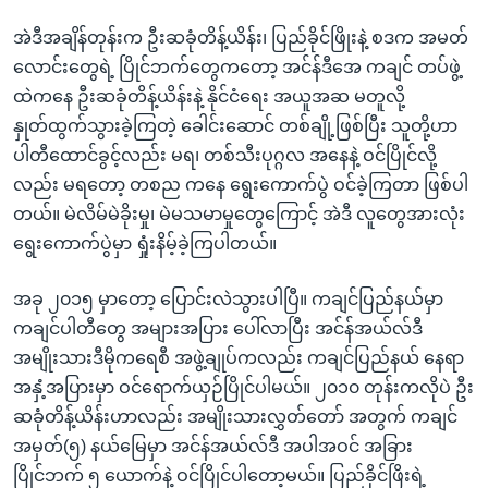
အဲဒီအချိန်တုန်းက ဦးဆခုံတိန့်ယိန်း၊ ပြည်ခိုင်ဖြိုးနဲ့ စဒက အမတ်
လောင်းတွေရဲ့ ပြိုင်ဘက်တွေကတော့ အင်န်ဒီအေ ကချင် တပ်ဖွဲ့
ထဲကနေ ဦးဆခုံတိန့်ယိန်းနဲ့ နိုင်ငံရေး အယူအဆ မတူလို့
နှုတ်ထွက်သွားခဲ့ကြတဲ့ ခေါင်းဆောင် တစ်ချို့ဖြစ်ပြီး သူတို့ဟာ
ပါတီထောင်ခွင့်လည်း မရ၊ တစ်သီးပုဂ္ဂလ အနေနဲ့ ဝင်ပြိုင်လို့
လည်း မရတော့ တစည ကနေ ရွေးကောက်ပွဲ ဝင်ခဲ့ကြတာ ဖြစ်ပါ
တယ်။ မဲလိမ်မဲခိုးမှု၊ မဲမသမာမှုတွေကြောင့် အဲဒီ လူတွေအားလုံး
ရွေးကောက်ပွဲမှာ ရှုံးနိမ့်ခဲ့ကြပါတယ်။
အခု ၂၀၁၅ မှာတော့ ပြောင်းလဲသွားပါပြီ။ ကချင်ပြည်နယ်မှာ
ကချင်ပါတီတွေ အများအပြား ပေါ်လာပြီး အင်န်အယ်လ်ဒီ
အမျိုးသားဒီမိုကရေစီ အဖွဲ့ချုပ်ကလည်း ကချင်ပြည်နယ် နေရာ
အနှံ့အပြားမှာ ဝင်ရောက်ယှဉ်ပြိုင်ပါမယ်။ ၂၀၁၀ တုန်းကလိုပဲ ဦး
ဆခုံတိန့်ယိန်းဟာလည်း အမျိုးသားလွှတ်တော် အတွက် ကချင်
အမှတ်(၅) နယ်မြေမှာ အင်န်အယ်လ်ဒီ အပါအဝင် အခြား
ပြိုင်ဘက် ၅ ယောက်နဲ့ ဝင်ပြိုင်ပါတော့မယ်။ ပြည်ခိုင်ဖြိးရဲ့