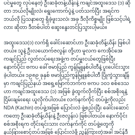
ပင်မှုတွေ လုပ်နေတဲ့ ဦးဆခုံတန့်ယိန်းနဲ့ ကချင်အထူးဒေသ (၁) ဆို
တာ ဘယ်လိုမျိုးလဲ၊ ရွေးကောက်ပွဲနဲ့ ပတ်သက်ပြီး အရင်က
ဘယ်လို ပြသနာတွေ ရှိခဲ့ဖူးသလဲ၊ အခု ဒီလိုကိစ္စမျိုး ဖြစ်သင့်ပါရဲ့
လား ဆိုတာ ဒီတစ်ပါတ် ဆွေးနွေးတင်ပြသွားပါ့မယ်။
အထူးဒေသ(၁) လက်ရှိ ခေါင်းဆောင်ဟာ ဦးဆခုံတိန့်ယိန်း ဖြစ်ပါ
တယ်။ သူနဲ့ ဦးလယောက်ဇလွန်း တို့ဟာ မူလက ကေအိုင်အေ
ကချင်ပြည် လွတ်လပ်ရေးအဖွဲ့က တပ်မှူးငယ်တွေဖြစ်ပြီး
နောက်ပိုင်း ဗကပ ခေါ် ဗမာပြည် ကွန်မြူနစ်ပါတီနဲ့ ပူးပေါင်းသွား
ခဲ့ပါတယ်။ ၁၉၈၉ ခုနှစ် ဗမာပြည်ကွန်မြူနစ်ပါတီ ပြိုကွဲသွားချိန်
မှာ ကချင်ပြည်နယ် အရှေ့မြောက်ဘက်က ဗကပ ၁၀၁ စစ်ဒေသ
ဟာ ကချင်အထူးဒေသ (၁) အဖြစ် ခွဲထွက်လိုက်ပြီး စစ်အစိုးရနဲ့
ငြိမ်းချမ်းရေး ယူလိုက်ပါတယ်။ လက်နက်ကိုင် တပ်ဖွဲ့ကိုလည်း
NDA (Kachin) တပ်ဖွဲ့အဖြစ် ပြောင်းလဲ ဖွဲ့စည်းပြီး ခေါင်းဆောင်
ကတော့ ဦးဆခုံတိန့်ယိန်းနဲ့ ဦးဇလွန်းပဲ ဖြစ်ပါတယ်။ နောက်ပိုင်း
စစ်အစိုးရက တိုင်းရင်းသား လက်နက်ကိုင် တပ်ဖွဲ့တွေကို
နယ်ခြားစောင့်တပ်အဖြစ် ပြောင်းလဲဖို့ ညွှန်ကြားတဲ့အခါ အင်န်ဒီ