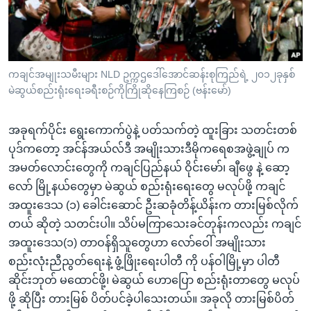
အ
သုတပဒေသာ အင်္ဂလိပ်စာ
ညွန်း
Learning English
စာမျက်နှာ
သို့
ဗွီအိုအေ လူမှုကွန်ယက်များ
ကချင်အမျုးသမီးများ NLD ဥက္ကဌဒေါ်အောင်ဆန်းစုကြည်ရဲ့ ၂၀၁၂ခုနှစ်
ကျော်
မဲဆွယ်စည်းရုံးရေးခရီးစဉ်ကိုကြိုဆိုနေကြစဉ် (ဗန်းမော်)
ကြည့်
ရန်
ဘာသာစကားများ
အခုရက်ပိုင်း ရွေးကောက်ပွဲနဲ့ ပတ်သက်တဲ့ ထူးခြား သတင်းတစ်
ရှာဖွေ
ပုဒ်ကတော့ အင်န်အယ်လ်ဒီ အမျိုးသားဒီမိုကရေစအဖွဲ့ချုပ် က
ရန်
အမတ်လောင်းတွေကို ကချင်ပြည်နယ် ဝိုင်းမော်၊ ချီဖွေ နဲ့ ဆော့
နေရာ
လော် မြို့နယ်တွေမှာ မဲဆွယ် စည်းရုံးရေးတွေ မလုပ်ဖို့ ကချင်
သို့
အထူးဒေသ (၁) ခေါင်းဆောင် ဦးဆခုံတိန့်ယိန်းက တားမြစ်လိုက်
ကျော်
တယ် ဆိုတဲ့ သတင်းပါ။ သိပ်မကြာသေးခင်တုန်းကလည်း ကချင်
ရန်
အထူးဒေသ(၁) တာဝန်ရှိသူတွေဟာ လော်ဝေါ် အမျိုးသား
စည်းလုံးညီညွတ်ရေးနဲ့ ဖွံ့ဖြိုးရေးပါတီ ကို ပန်ဝါမြို့မှာ ပါတီ
ဆိုင်းဘုတ် မထောင်ဖို့၊ မဲဆွယ် ဟောပြော စည်းရုံးတာတွေ မလုပ်
ဖို့ ဆိုပြီး တားမြစ် ပိတ်ပင်ခဲ့ပါသေးတယ်။ အခုလို တားမြစ်ပိတ်