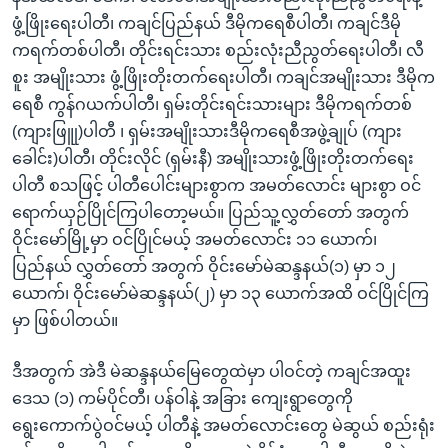
ဖွံ့ဖြိုးရေးပါတီ၊ ကချင်ပြည်နယ် ဒီမိုကရေစီပါတီ၊ ကချင်ဒီမို
ကရက်တစ်ပါတီ၊ တိုင်းရင်းသား စည်းလုံးညီညွတ်ရေးပါတီ၊ လီ
စူး အမျိုးသား ဖွံ့ဖြိုးတိုးတက်ရေးပါတီ၊ ကချင်အမျိုးသား ဒီမိုက
ရေစီ ကွန်ဂယက်ပါတီ၊ ရှမ်းတိုင်းရင်းသားများ ဒီမိုကရက်တစ်
(ကျားဖြူု)ပါတီ ၊ ရှမ်းအမျိုးသားဒီမိုကရေစီအဖွဲ့ချုပ် (ကျား
ခေါင်း)ပါတီ၊ တိုင်းလိုင် (ရှမ်းနီ) အမျိုးသားဖွံ့ဖြိုးတိုးတက်ရေး
ပါတီ စသဖြင့် ပါတီပေါင်းများစွာက အမတ်လောင်း များစွာ ဝင်
ရောက်ယှဉ်ပြိုင်ကြပါတော့မယ်။ ပြည်သူ့လွှတ်တော် အတွက်
ဝိုင်းမော်မြို့မှာ ဝင်ပြိုင်မယ့် အမတ်လောင်း ၁၁ ယောက်၊
ပြည်နယ် လွှတ်တော် အတွက် ဝိုင်းမော်မဲဆန္ဒနယ်(၁) မှာ ၁၂
ယောက်၊ ဝိုင်းမော်မဲဆန္ဒနယ်(၂) မှာ ၁၃ ယောက်အထိ ဝင်ပြိုင်ကြ
မှာ ဖြစ်ပါတယ်။
ဒီအတွက် အဲဒီ မဲဆန္ဒနယ်မြေတွေထဲမှာ ပါဝင်တဲ့ ကချင်အထူး
ဒေသ (၁) ကမ်ပိုင်တီ၊ ပန်ဝါနဲ့ အခြား ကျေးရွာတွေကို
ရွေးကောက်ပွဲဝင်မယ့် ပါတီနဲ့ အမတ်လောင်းတွေ မဲဆွယ် စည်းရုံး