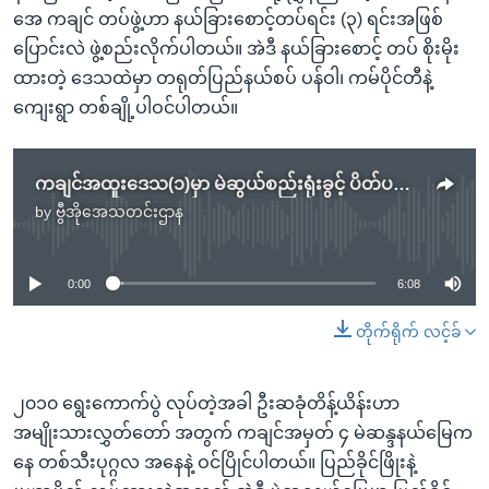
အေ ကချင် တပ်ဖွဲ့ဟာ နယ်ခြားစောင့်တပ်ရင်း (၃) ရင်းအဖြစ်
ပြောင်းလဲ ဖွဲ့စည်းလိုက်ပါတယ်။ အဲဒီ နယ်ခြားစောင့် တပ် စိုးမိုး
ထားတဲ့ ဒေသထဲမှာ တရုတ်ပြည်နယ်စပ် ပန်ဝါ၊ ကမ်ပိုင်တီနဲ့
ကျေးရွာ တစ်ချို့ပါဝင်ပါတယ်။
ကချင်အထူးဒေသ(၁)မှာ မဲဆွယ်စည်းရုံးခွင့် ပိတ်ပင်တာဟာ ဥပဒေနဲ့ ညီသလား
by
ဗွီအိုအေသတင်းဌာန
No media source currently available
0:00
6:08
တိုက်ရိုက် လင့်ခ်
၂၀၁၀ ရွေးကောက်ပွဲ လုပ်တဲ့အခါ ဦးဆခုံတိန့်ယိန်းဟာ
အမျိုးသားလွှတ်တော် အတွက် ကချင်အမှတ် ၄ မဲဆန္ဒနယ်မြေက
နေ တစ်သီးပုဂ္ဂလ အနေနဲ့ ဝင်ပြိုင်ပါတယ်။ ပြည်ခိုင်ဖြိုးနဲ့