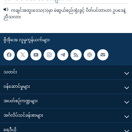
ကချင်အထူးဒေသ(၁)မှာ မဲဆွယ်စည်းရုံးခွင့် ပိတ်ပင်တာဟာ ဥပဒေနဲ့
ညီသလား
ဗွီအိုအေ လူမှုကွန်ယက်များ
သတင်း
၀န်ဆောင်မှုများ
အပတ်စဉ်ကဏ္ဍများ
အင်္ဂလိပ်သင်ခန်းစာများ
ရေဒီယို