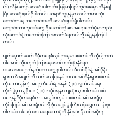
(၆) သိန်းကျော် သေဆုံးပါတယ်။ မြန်မာပြည်တွင်းစစ်မှာ သိန်းချီ
ပြီး သေဆုံးဖွယ်ရှိပါတယ်။ ဆရာစံသူပုန်မှာ လယ်သမား သုံး
ထောင်ကနေ တသောင်းအထိ သေဆုံးဖွယ်ရှိပါတယ်။
ကျောင်းသားလူငယ်တွေ ဦးဆောင်တဲ့ ၈၈ အရေးတော်ပုံမှာလည်း
သုံးထောင်နဲ့ တသောင်းကြာ အသတ်ခံရတယ်လို့ ခန့်မှန်းကြပါ
တယ်။
မျက်မှောက်ခေတ် ဒီမိုကရေစီလှုပ်ရှားမှုမှာ စစ်တပ်ကို ကိုယ့်ဘတ်
ပါအောင် သို့မဟုတ် ကြားနေအောင် စည်းရုံးနိုင်ရင်
အသေအပျောက်နည်းတာ တွေ့ရပါတယ်။ ဖီလစ်ပိုင်နဲ့ အင်ဒိုနီး
ရှားက ဒီအချက်ကို သက်သေပြနေပါတယ်။ အင်ဒိုနီးရှားစစ်တပ်
ကို တော်လှန်တဲ့ အရှေ့တီမော်ရဲ့ အနှစ် (၂၀) လွတ်လပ်ရေး
တိုက်ပွဲမှာ လူဦးရေ (၂၀) ရာခိုင်နှုန်း ကျဆုံးသွားပါတယ်။ စစ်
ဓလေ့နဲ့ ဒီမိုကရေစီဟာ အသွင်မတူပါ။ စစ်တပ်အင်အားရှိမှ
တိုင်းပြည်အင်အားရှိမယ်လို့ ဗိုလ်ချုပ်မှူးကြီးသန်းရွှေက ပြောဖူး
ပါတယ်။ ဒါပေမဲ့ ၈၈ အရေးတော်ပုံကို နှိမ်နှင်းပြီး စစ်အစိုးရ