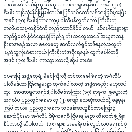
တယ်။ နပိုလီယံရဲ့တူဖြစ်သူက အာဏာရှင်စနစ်ကို အနှစ် (၂၀)
နီးပါး ကျင့်သုံးနိုင်ပြန်ပါတယ်။ ပြင်သစ်တော်လှန်ရေးဖြစ်ပွားပြီး
အနှစ် (၉၀) နီးပါးကြာတော့မှ ပါလီမန်လွှတ်တော် ကြီးစိုးတဲ့
တတိယသမ္မတနိုင်ငံကို တည်ထောင်နိုင်ပါတယ်။ နှစ်ပေါင်းများစွာ
တည်ရှိခဲ့တဲ့ နိုင်ငံရေးယုံကြည်ချက်၊ အတွေးအခေါ်အယူအဆနဲ့
ရိုးရာအစဉ်အလာ ဓလေ့တွေ ဆက်လက်ရှင်သန်နေတဲ့အတွက်
ပြည်သူ့ကိုယ်စားလှယ် ကြီးစိုးတဲ့အစိုးရစနစ် ထွက်ပေါ်လာဖို့
အနှစ် (၉၀) နီးပါး ကြာသွားတာလို့ ဆိုပါတယ်။
ဥပဒေပြုအဖွဲ့တွေရဲ့ မိခင်ကြီးလို့ တင်စားခေါ်ခံရတဲ့ အင်္ဂလိပ်
ပါလီမန်ဟာ ငြိမ်းချမ်းစွာ ထွက်ပေါ်လာတဲ့ အဖွဲ့အစည်း မဟုတ်ပါ
ဘူး။ အာဏာရှင်ဘုရင်နဲ့ ပါလီမန်အကြား (၁၇) ရာစုက ဖြစ်ပွားတဲ့
အင်္ဂလိပ်ပြည်တွင်းစစ်မှာ လူ (၂) ကျော် သေဆုံးတယ်လို့ ခန့်မှန်း
ကြပါတယ်။ ပြည်တွင်းစစ်က သင်ခန်းစာယူနိုင်တာကြောင့်
နောက်ပိုင်းမှာ အင်္ဂလိပ် ဒီမိုကရေစီ ငြိမ်းချမ်းစွာ တိုးတက်ဖွံ့ဖြိုး
နိုင်တာလို့ ဆိုပါတယ်။ (၁၈) ရာစု အမေရိကန် လွတ်လပ်ရေးစစ်ပွဲ
မှာ သေဆုံးသူ (၂) သောင်ကျော်ရှိပြီး (၁၉) ရာစု ပြည်တွင်းစစ်မှာ