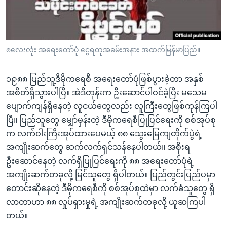
အ
သုတပဒေသာ အင်္ဂလိပ်စာ
ညွန်း
Learning English
စာမျက်နှာ
သို့
ဗွီအိုအေ လူမှုကွန်ယက်များ
၈လေးလုံး အရေးတော်ပုံ ငွေရတုအခမ်းအနား အထက်မြန်မာပြည်။
ကျော်
ကြည့်
၁၉၈၈ ပြည်သူ့ဒီမိုကရေစီ အရေးတော်ပုံဖြစ်ပွားခဲ့တာ အနှစ်
ရန်
အစိတ်ရှိသွားပါပြီ။ အဲဒီတုန်းက ဦးဆောင်ပါဝင်ခဲ့ပြီး မသေမ
ဘာသာစကားများ
ရှာဖွေ
ပျောက်ကျန်ရှိနေတဲ့ လူငယ်တွေလည်း လူကြီးတွေဖြစ်ကုန်ကြပါ
ရန်
ပြီ။ ပြည်သူတွေ မျှော်မှန်းတဲ့ ဒီမိုကရေစီပြုပြင်ရေးကို စစ်အုပ်စု
နေရာ
က လက်ဝါးကြီးအုပ်ထားပေမယ့် ၈၈ သွေးမြေကျတိုက်ပွဲရဲ့
သို့
အကျိုးဆက်တွေ ဆက်လက်ရှင်သန်နေပါတယ်။ အစိုးရ
ကျော်
ဦးဆောင်နေတဲ့ လက်ရှိပြုပြင်ရေးကို ၈၈ အရေးတော်ပုံရဲ့
ရန်
အကျိုးဆက်တခုလို့ မြင်သူတွေ ရှိပါတယ်။ ပြည်တွင်းပြည်ပမှာ
တောင်းဆိုနေတဲ့ ဒီမိုကရေစီကို စစ်အုပ်စုထဲမှာ လက်ခံသူတွေ ရှိ
လာတာဟာ ၈၈ လှုပ်ရှားမှုရဲ့ အကျိုးဆက်တခုလို့ ယူဆကြပါ
တယ်။