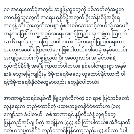
၈၈ အရေးတော်ပုံအတွင်း ဆန္ဒပြသူတွေကို ပစ်သတ်တဲ့အမှုမှာ
တာဝန်ရှိသူတွေကို အရေးယူနိုင်ဖို့အတွက် ဦးသိန်းစိန်အစိုးရ
အနေနဲ့ သီးခြားလွတ်လပ်စွာ စုံစမ်းစစ်ဆေးသင့်တယ်လို့ အမေရိ
ကန်အခြေစိုက် လူ့အခွင့်အရေး စောင့်ကြည့်ရေးအဖွဲ့က သြဂုတ်
လ (၆) ရက်နေ့က ကြေညာပါတယ်။ ဒီမိုကရေစီပြုပြင်ရေးဟာ
အတွေးအခေါ် ပြောင်းလဲရေး ဖြစ်ပါတယ်။ ဒါပေမဲ့ စနစ်ဟောင်း၊
အကျင့်ဟောင်းကို စွန့်လွှတ်ပြီး အတွေးသစ်၊ အမြင်သစ်နဲ့
လုပ်ကိုင်နိုင်ဖို့ အချိန်ကြာတတ်ပါတယ်။ နှစ်ပေါင်းများစွာ အနှစ်
နာခံ သွေးမြေကျပြီးမှ ဒီမိုကရေစီဓလေ့ ထူထောင်နိုင်တာကို ဝါ
ရင့်ဒီမိုကရေစီနိုင်ငံတွေမှာလည်း တွေ့နိုင်ပါတယ်။
အာဏာရှင်ဘုရင်စနစ်ကို ဖြိုဖျက်လိုက်တဲ့ ၁၈ ရာစု ပြင်သစ်တော်
လှန်ရေးက တည်ထောင်တဲ့ ပထမသမ္မတနိုင်ငံတော်ဟာ (၁၀)
ကျော်သာ ခံပါတယ်။ စစ်အာဏာရှင် နပိုလီယံနဲ့ ဘုရင်တွေ
ပြန်လည်အုပ်ချုပ်တဲ့ အချိန်က (၄၄) နှစ် ကြာပါတယ်။ အဲဒီနောက်
ဒုတိယသမ္မတနိုင်ငံ တည်ထောင်ပြန်တော့လည်း (၄) နှစ်သာ ခံပါ