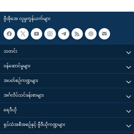
ဗွီအိုအေ လူမှုကွန်ယက်များ
သတင်း
၀န်ဆောင်မှုများ
အပတ်စဉ်ကဏ္ဍများ
အင်္ဂလိပ်သင်ခန်းစာများ
ရေဒီယို
ရုပ်သံအစီအစဉ်နှင့် ဗွီဒီယိုကဏ္ဍများ