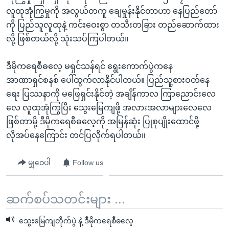
လူထုအုံကြွမှုကို အလွယ်တကူ ချေမှုန်းနိုင်တာဟာ နေပြည်တော်
ကို ပြည်သူလူထုနဲ့ ကင်းဝေးစွာ တသီးတခြား တည်ဆောက်ထား
လို့ ဖြစ်တယ်လို့ သုံးသပ်ကြပါတယ်။
ဒီမိုကရေစီဓလေ့ မရှင်သန်ရင် ရွေးကောက်ပွဲကနေ
အာဏာရှင်စနစ် ပေါ်ထွက်လာနိုင်ပါတယ်။ ပြည်သူ့စားဝတ်နေ
ရေး ပြဿနာကို မဖြေရှင်းနိုင်တဲ့ အချိန်ကာလ ကြာညောင်းလေ
လေ လူထုအုံကြွပြီး သွေးမြေကျဖို့ အလားအလာများလေလေ
ဖြစ်တာမို့ ဒီမိုကရေစီဓလေ့ကို အမြန်ဆုံး ပြုစုပျိုးထောင်ဖို့
လိုအပ်နေကြောင်း တင်ပြလိုက်ရပါတယ်။
မျှဝေပါ
Follow us
ဆက်စပ်သတင်းများ ...
သွေးမြေကျတိုက်ပွဲ နဲ့ ဒီမိုကရေစီဓလေ့