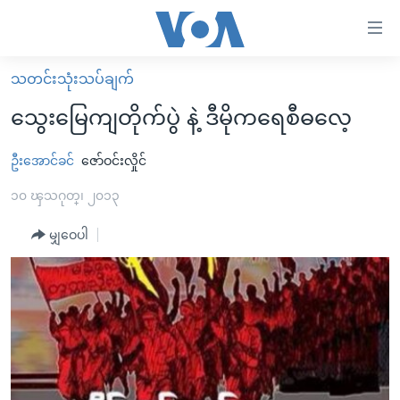
သုံး
ရ
လွယ်ကူ
သတင်းသုံးသပ်ချက်
မူလစာမျက်နှာ
စေ
သွေးမြေကျတိုက်ပွဲ နဲ့ ဒီမိုကရေစီဓလေ့
မြန်မာ
သည့်
ကမ္ဘာ့သတင်းများ
ဦးအောင်ခင်
ဇော်ဝင်းလှိုင်
Link
ဗွီဒီယို
နိုင်ငံတကာ
၁၀ ၾသဂုတ္၊ ၂၀၁၃
များ
သတင်းလွတ်လပ်ခွင့်
အမေရိကန်
မျှဝေပါ
ပင်မ
ရပ်ဝန်းတခု လမ်းတခု အလွန်
တရုတ်
အကြောင်းအရာ
သို့
အင်္ဂလိပ်စာလေ့လာမယ်
အစ္စရေး-ပါလက်စတိုင်း
ကျော်
အပတ်စဉ်ကဏ္ဍများ
အမေရိကန်သုံးအီဒီယံ
ကြည့်
ရေဒီယိုနှင့်ရုပ်သံ အချက်အလက်များ
မကြေးမုံရဲ့ အင်္ဂလိပ်စာ
ရေဒီယို
ရန်
ပင်မ
ရေဒီယို/တီဗွီအစီအစဉ်
ရုပ်ရှင်ထဲက အင်္ဂလိပ်စာ
တီဗွီ