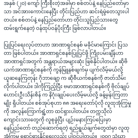
အနှစ် (၂၀) ကျော် ကြီးစိုးတဲ့အခါမှာ စစ်တပ်နဲ့ နေပြည်တော်မှာ
သာ အင်အားကောင်းနေပြီး တိုင်းပြည်ဟာ ဆင်းရဲမွဲတေသွားပါ
တယ်။ စစ်တပ်နဲ့ နေပြည်တော်ဟာ တိုင်းသူပြည်သားတွေ
ထမ်းရွက်နေတဲ့ ဝန်ထုပ်ဝန်ပိုးကြီး ဖြစ်လာပါတယ်။
ပြုပြင်ရေးလုပ်တာဟာ အာဏာရှင်စနစ် မခိုင်မာကြောင်း ပြသ
တာ ဖြစ်ပါတယ်။ အာဏာရှင်စနစ်ပြုပြင်ဖို့ ကြိုးပမ်းချိန်ဟာ
အာဏာရှင်အတွက် အန္တရာယ်အများဆုံး ဖြစ်နိုင်ပါတယ်။ ဆိုဗိ
ယက်အာဏာရှင်စနစ်ကို ကွန်မြူနစ်ဖျက်မှ ပျက်လိမ့်မယ်လို့
ယူဆနေကြတုန်း ဂိုဘာချော့ က ဆိုဗီယက်စနစ်ကို ဇာတ်သိမ်း
လိုက်ပါတယ်။ ဒါကိုကြည့်ပြီး ဗမာအာဏာရှင်စနစ်ကို ဗိုလ်ချုပ်
ဟောင်းဦးသိန်းစိန် က နိဂုံးချုပ်ပေးလိမ့်မယ်လို့ ခန့်မှန်းကြတာ
မျိုး ရှိပါတယ်။ စစ်အုပ်စုဟာ ၈၈ အရေးတော်ပုံလို လူထုအုံကြွမှု
ကို အလွန်ကြောက်ရွံ့တာ ထင်ရှားပါတယ်။ တက္ကသိုလ်
ကျောင်းသားတွေကို လူစုခွဲပြီး ပျဉ်းမနားကြပ်ပြေးမှာ
နေပြည်တော် တည်ဆောက်ရတဲ့ ရည်ရွယ်ချက်တွေထဲမှာ လူထု
အုံကြွမှု ရှောင်ရှားနိုင်ရေးလည်း ပါဝင်ပါတယ်။ ၂၀၀၇ သံဃာ