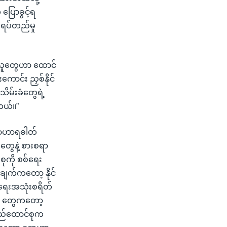
ပြောခွင့်ရ
 ရပ်တည်မှု
ိသူတွေဟာ ထောင်
ောင်း ညှစ်နိုင်
သိမ်းခံတွေရဲ့
တယ်။”
ာ အာဟာရဓါတ်
တွေနဲ့ စားစရာ
စုကို စစ်ရေး
ချက်ကတော့ နိုင်
စ်ရေးအသုံးစရိတ်
ည်း တွေကတော့
ြည်ထောင်စုက