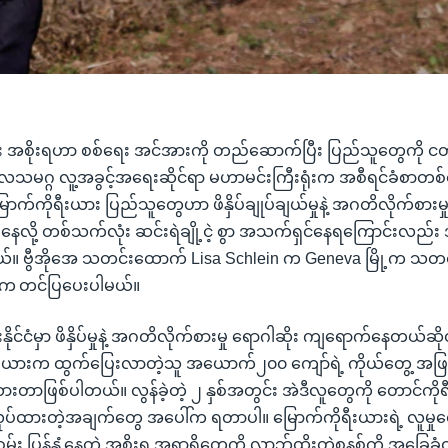
း အစိုးရဟာ စစ်ရေး အင်အားကို တည်ဆောက်ပြီး ပြည်သူတွေကို ငတ
လသမဂ္ဂ လူ့အခွင့်အရေးဆိုင်ရာ မဟာမင်းကြီးရုံးက အစီရင်ခံစာတစ်စ
ာက်ကိုရီးယား ပြည်သူတွေဟာ ဖိနှိပ်ချုပ်ချယ်မှုနဲ့ အဂတိလိုက်စားမှုဆ
နေလို့ တစ်သက်လုံး ဆင်းရဲချို့ငဲ့ စွာ အသက်ရှင်နေရကြောင်းလည်း 
်။ ဗွီအိုအေ သတင်းထောက် Lisa Schlein က Geneva မြို့က သတင်
ွန်းက တင်ပြပေးပါမယ်။
ိုင်ငံမှာ ဖိနှိပ်မှုနဲ့ အဂတိလိုက်စားမှု ရောဂါဆိုး ကျရောက်နေတယ်ဆို
ီးယားက ထွက်ပြေးလာတဲ့သူ အယောက်၂၀၀ ကျော်ရဲ့ ကိုယ်တွေ့ အဖ
ားတာဖြစ်ပါတယ်။ လွန်ခဲ့တဲ့ ၂ နှစ်အတွင်း အဲဒီလူတွေကို တောင်ကိုရီး
ုလုပ်ထားတဲ့အချက်တွေ အပေါ်က ရတာပါ။ မြောက်ကိုရီးယားရဲ့ လူမှုရေး
ဝှမ်း ပြန်နှံ့နေတဲ့ အစိုးရ အရာရှိတွေကို လာဘ်ထိုးတဲ့စနစ်ကို အခြေခ