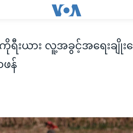
ိုရီးယား လူ့အခွင့်အရေးချိုးဖ
ဖန်