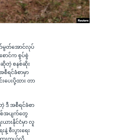
်မွတ်အောင်လုပ်
ောင်က စွပ်စွဲ
ိုတဲ့ စနစ်ဆိုး
အစီရင်ခံစာမှာ
းပေးပို့ထား တာ
တဲ့ ဒီ အစီရင်ခံစာ
ြစ်အပျက်တွေ
ယားနိုင်ငံမှာ လူ
နဲ့ စီးပွားရေး
ံထားတယ်လို့