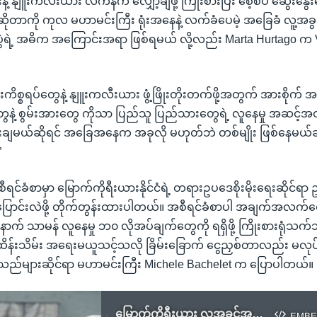
နဲ့ နျူးကလီးယား လက်နက် လျှော့ချဖို့ ကြိုးစားပြီး စေ့စပ် ဆွေး
တာကို ကုလ မဟာမင်းကြီး ရုံးအနေနဲ့ လက်ခံပေမဲ့ အခြေခံ လူ့အခွ
းပွဲရဲ့ အဓိက အကြောင်းအရာ ဖြစ်ရမယ် လို့လည်း Marta Hurtago က 
ကိစ္စရပ်တွေနဲ့ နျူးကလီးယား ဖွံ့ဖြိုးတိုးတက်ဖို့အတွက် အားစိုက် အ
ေနဲ့ စွမ်းအားတွေ ကိုသာ ပြည်သူ ပြည်သားတွေရဲ့ လူနေမှု အဆင့်အတန်း
ုံးချမယ်ဆိုရင် အခြေအနေက အခုလို မဟုတ်ဘဲ တစ်မျိုး ဖြစ်နေမယ်ဆ
”
ရင်ခံစာမှာ မြောက်ကိုရီးယားနိုင်ငံရဲ့ တရားဥပဒေစိုးမိုးရေးဆိုင်ရ
ာင်းလဲဖို့ တိုက်တွန်းထားပါတယ်။ အစီရင်ခံစာပါ အချက်အလက်တွ
ာက် သာမန် လူနေမှု ဘ၀ လိုအပ်ချက်တွေကို ရရှိဖို့ ကြိုးစားရုံသက်သက
ထိန်းသိမ်း အရေးမယူသင့်သလို ခြိမ်းခြောက် ငွေညှစ်တာလည်း မလုပ်သ
သည်များဆိုင်ရာ မဟာမင်းကြီး Michele Bachelet က ပြောပါတယ်။
မြောက်ကိုရီးယား လူ့အခွင့်အရေးချိုးဖောက်မှု ကုလဝေဖန်
EMBE