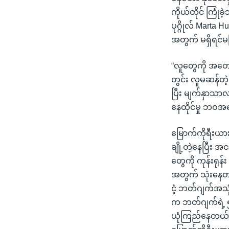
ကိုယ်တိုင် ကြု
ပုဂ္ဂိုလ် Mart
အတွက် မရှိရင်မဖ
“လူတွေကို အတေ
တွင်း လူမဆန်တဲ့
ပြီး မျက်နှာသာလ
နေထိုင်မှု ဘ
မြောက်ကိုရီးယား 
ချို့တဲ့နေပြီး
တွေကို ကုန်းရုန်
အတွက် သုံးနေတယ
ငံ့ ဘတ်ဂျက်အသုံ
က ဘတ်ဂျက်ရဲ့ ၅
ယုံကြည်နေတယ်လ