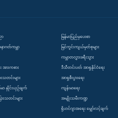
ပညာ
မြန်မာပြည်မှပေးစာ
အနာဂတ်ကမ္ဘာ
မြင်ကွင်းကျယ်မှတ်စုများ
ကမ္ဘာတလွှားခရီးသွား
း အားကစား
ဒီသီတင်းပတ် အာရှနိုင်ငံရေး
ားသတင်းများ
အာရှစီးပွားရေး
်မာ နှိုင်းယှဉ်ချက်
ကျန်းမာရေး
ပြားသတင်းများ
အမျိုးသမီးကဏ္ဍ
ရိုဟင်ဂျာအရေး မျှော်လင့်ချက်