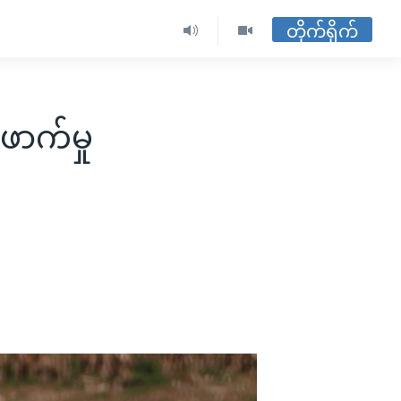
တိုက်ရိုက်
ောက်မှု