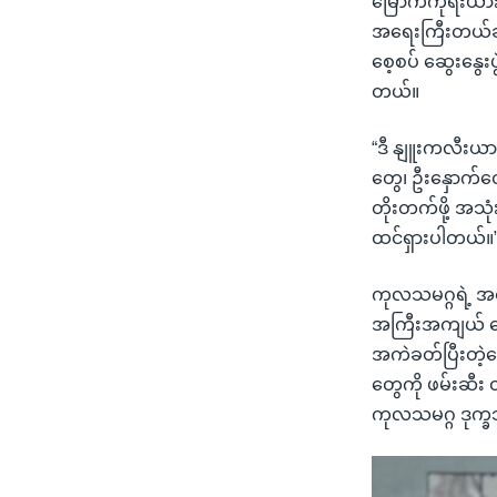
မြောက်ကိုရီးယား
အရေးကြီးတယ်ဆို
စေ့စပ် ဆွေးနွေ
တယ်။
“ဒီ နျူးကလီးယား
တွေ၊ ဦးနှောက်တွ
တိုးတက်ဖို့ အသ
ထင်ရှားပါတယ်။
ကုလသမဂ္ဂရဲ့ အစီ
အကြီးအကျယ် ပြေ
အကဲခတ်ပြီးတဲ့နေ
တွေကို ဖမ်းဆီး 
ကုလသမဂ္ဂ ဒုက္ခ