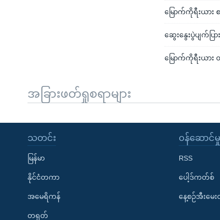
မြောက်ကိုရီးယား စာ
ဆွေးနွေးပွဲပျက်ပြ
မြောက်ကိုရီးယား တ
အခြားဖတ်ရှုစရာများ
သတင်း
၀န်ဆောင်မှ
မြန်မာ
RSS
နိုင်ငံတကာ
ပေါ့ဒ်ကတ်စ်
အမေရိကန်
နေ့စဉ်အီးမေ
တရုတ်