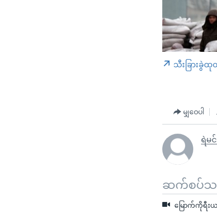
သီးခြားခွဲထု
မျှဝေပါ
ရဲမင်
ဆက်စပ်သတင
မြောက်ကိုရီးယ