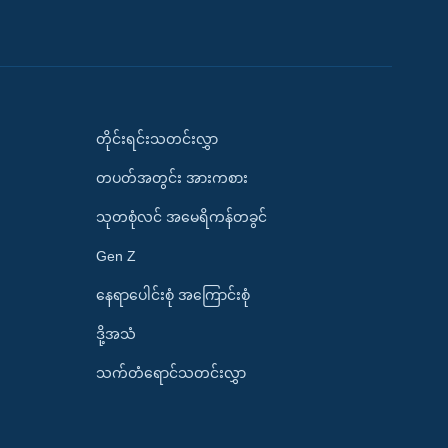
တိုင်းရင်းသတင်းလွှာ
တပတ်အတွင်း အားကစား
သုတစုံလင် အမေရိကန်တခွင်
Gen Z
နေရာပေါင်းစုံ အကြောင်းစုံ
ဒို့အသံ
သက်တံရောင်သတင်းလွှာ