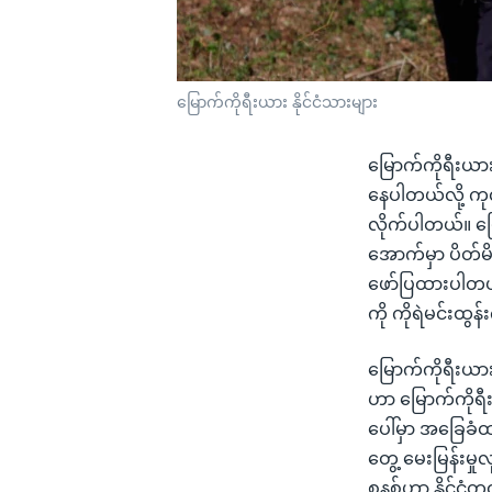
မြောက်ကိုရီးယား နိုင်ငံသားများ
မြောက်ကိုရီးယာ
နေပါတယ်လို့ ကု
လိုက်ပါတယ်။ မြေ
အောက်မှာ ပိတ်မိ
ဖော်ပြထားပါတယ
ကို ကိုရဲမင်းထ
မြောက်ကိုရီးယားန
ဟာ မြောက်ကိုရ
ပေါ်မှာ အခြေခံထ
တွေ့ မေးမြန်းမှ
စနစ်ဟာ နိုင်ငံတ