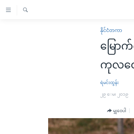
သုံး
ရ
ရှာဖွေ
လွယ်ကူ
မူလစာမျက်နှာ
နိုင်ငံတကာ
ရ
စေ
မြန်မာ
လာ
မြောက်က
သည့်
ဒ်
ကမ္ဘာ့သတင်းများ
Link
ဗွီဒီယို
နိုင်ငံတကာ
ကုလဝေ
များ
သတင်းလွတ်လပ်ခွင့်
အမေရိကန်
ပင်မ
ရပ်ဝန်းတခု လမ်းတခု အလွန်
တရုတ်
ရဲမင်းထွန်း
အကြောင်းအရာ
အင်္ဂလိပ်စာလေ့လာမယ်
အစ္စရေး-ပါလက်စတိုင်း
၂၉ ေမ၊ ၂၀၁၉
သို့
အပတ်စဉ်ကဏ္ဍများ
အမေရိကန်သုံးအီဒီယံ
ကျော်
မျှဝေပါ
ကြည့်
ရေဒီယိုနှင့်ရုပ်သံ အချက်အလက်များ
မကြေးမုံရဲ့ အင်္ဂလိပ်စာ
ရေဒီယို
ရန်
ရေဒီယို/တီဗွီအစီအစဉ်
ရုပ်ရှင်ထဲက အင်္ဂလိပ်စာ
တီဗွီ
ပင်မ