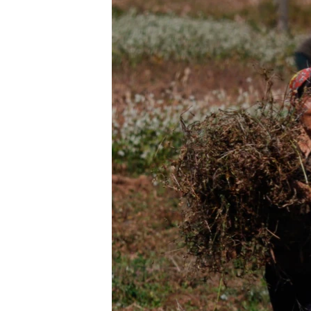
သုတပဒေသာ အင်္ဂလိပ်စာ
အ
ညွန်း
စာမျက်နှာ
သို့
ကျော်
ကြည့်
ရန်
ရှာဖွေ
ရန်
နေရာ
သို့
ကျော်
ရန်