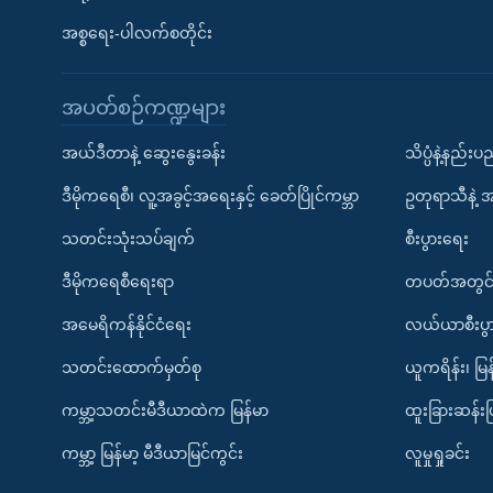
အစ္စရေး-ပါလက်စတိုင်း
အပတ်စဉ်ကဏ္ဍများ
အယ်ဒီတာနဲ့ ဆွေးနွေးခန်း
သိပ္ပံနဲ့နည်း
ဒီမိုကရေစီ၊ လူ့အခွင့်အရေးနှင့် ခေတ်ပြိုင်ကမ္ဘာ
ဥတုရာသီနဲ့ 
သတင်းသုံးသပ်ချက်
စီးပွားရေး
ဒီမိုကရေစီရေးရာ
တပတ်အတွင်
အမေရိကန်နိုင်ငံရေး
လယ်ယာစီးပွ
သတင်းထောက်မှတ်စု
ယူကရိန်း၊ မြန
ကမ္ဘာ့သတင်းမီဒီယာထဲက မြန်မာ
ထူးခြားဆန်း
ကမ္ဘာ့ မြန်မာ့ မီဒီယာမြင်ကွင်း
လူမှုရှုခင်း