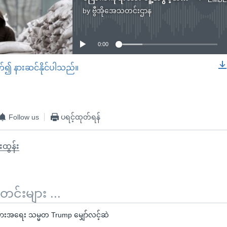
by
ဗွီအိုအေသတင်းဌာန
No media source currently available
0:00
တ်၍ နားဆင်နိုင်ပါသည်။
EMBED
Follow us
ပရင့်ထုတ်ရန်
းထွန်း
်းများ ...
ားအရေး သမ္မတ Trump မျှော်လင့်ဆဲ