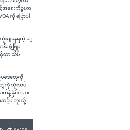
နွေးနေတာ တွေဟာ
င့်အရေးကိစ္စဟာ
VOA ကို ပြောပါ
သုံးချနေရတဲ့ ငွေ
 ဖွံ့ဖြိုး
ိုတာ သိပ်
ာ ဥပဒေတွေကို
ေကို သုံးသပ်
်နဲ့ နိုင်ငံသား
င့်ပါဘူးလို့
D
SHARE