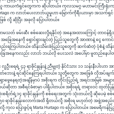
ံခဲ့သူ ကာယကံရှင်တွေကက ဆိုပါတယ်။ ကုလသမဂ္ဂ မဟာမင်းကြီးရုံးက 
a Hurtago က လာဘ်ပေးလာဘ်ယူမှုဟာ မြောက်ကိုရီးယားမှာ အသက်ရှင်
ြစ် လို့ ဆိုပြီး အခုလို ပြောပါတယ်။
ာမသတ် ဖမ်းဆီး စစ်ဆေးလို့ရနိုင်တဲ့ အနေအထားကြောင့် တာဝန်ရှ
 အခြေအနေကို ရှောင်ရှားချင်တဲ့ ပြည်သူတွေကို အာဏာနဲ့ ငွေ ကောင်းက
ည်းရကြပါတယ်။ ထိန်းသိမ်းခံပြည်သူတွေကို ဆက်ဆံတဲ့ ပုံစံနဲ့ ထိန်း
ဝအခြေအနေကလည်း လာဘ် ဘယ်လို ပေးသလဲ အပေါ်မှာ မူတည်နေပါ
လူဦးရေရဲ့ ၄၃ ရာခိုင်နှုန်းနဲ့ ညီမျှတဲ့ နိုင်ငံသား ၁၁ သန်းနီးပါးဟ
 အငတ်ဘေးနဲ့ ရင်ဆိုင်နေကြရပါတယ်။ သူတို့တွေက အခြေခံ လိုအပ်ချက်
း ရှာဖွေနေရတဲ့အချိန်မှာပဲ အစိုးရက တိုင်းပြည်ရဲ့ အရင်းအမြစ် အများ
်ဆိုတာ အစီရင်ခံစာမှာ ပါရှိပါတယ်။ အစိုးရရဲ့ တရားဝင် ထုတ်ပြန်
းစရိတ်ရဲ့၁၄ ရာခိုင်နှုန်းကို စစ်ရေးအတွက် သုံးတယ်လို့ ဆိုပေမဲ့ စ
၀ ရာခိုင်နှုန်းလောက်အထိ ရှိတယ်လို့ အစိုးရ မဟုတ်တဲ့ အဖွဲ့အစ
ို့ ကုလ ပြောခွင့်ရ Marta Hurtago က ပြောပါတယ်။ အမေရိကန်ပ