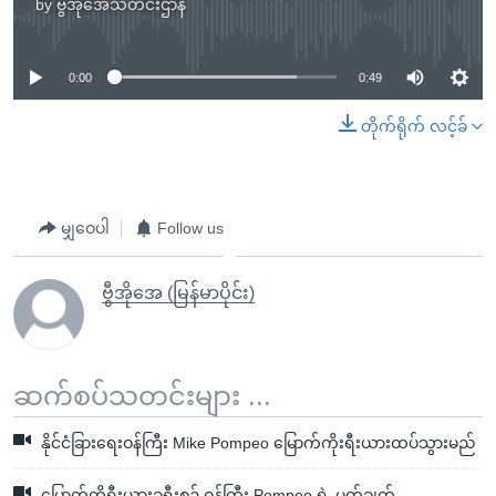
by
ဗွီအိုအေသတင်းဌာန
No media source currently available
0:00
0:49
တိုက်ရိုက် လင့်ခ်
မျှဝေပါ
Follow us
ဗွီအိုအေ (မြန်မာပိုင်း)
ဆက်စပ်သတင်းများ ...
နိုင်ငံခြားရေးဝန်ကြီး Mike Pompeo မြောက်ကိုးရီးယားထပ်သွားမည်
မြောက်ကိုရီးယားခရီးစဉ် ဝန်ကြီး Pompeo ရဲ့ မှတ်ချက်