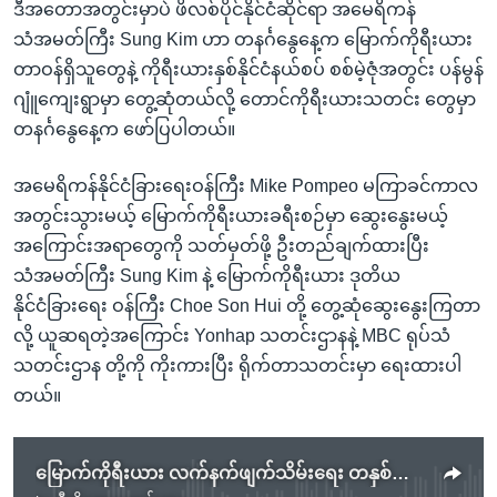
ဒီအတောအတွင်းမှာပဲ ဖိလစ်ပိုင်နိုင်ငံဆိုင်ရာ အမေရိကန်
သံအမတ်ကြီး Sung Kim ဟာ တနင်္ဂနွေနေ့က မြောက်ကိုရီးယား
တာဝန်ရှိသူတွေနဲ့ ကိုရီးယားနှစ်နိုင်ငံနယ်စပ် စစ်မဲ့ဇုံအတွင်း ပန်မွန်
ဂျူံကျေးရွာမှာ တွေ့ဆုံတယ်လို့ တောင်ကိုရီးယားသတင်း တွေမှာ
တနင်္ဂနွေနေ့က ဖော်ပြပါတယ်။
အမေရိကန်နိုင်ငံခြားရေးဝန်ကြီး Mike Pompeo မကြာခင်ကာလ
အတွင်းသွားမယ့် မြောက်ကိုရီးယားခရီးစဉ်မှာ ဆွေးနွေးမယ့်
အကြောင်းအရာတွေကို သတ်မှတ်ဖို့ ဦးတည်ချက်ထားပြီး
သံအမတ်ကြီး Sung Kim နဲ့ မြောက်ကိုရီးယား ဒုတိယ
နိုင်ငံခြားရေး ဝန်ကြီး Choe Son Hui တို့ တွေ့ဆုံဆွေးနွေးကြတာ
လို့ ယူဆရတဲ့အကြောင်း Yonhap သတင်းဌာနနဲ့ MBC ရုပ်သံ
သတင်းဌာန တို့ကို ကိုးကားပြီး ရိုက်တာသတင်းမှာ ရေးထားပါ
တယ်။
မြောက်ကိုရီးယား လက်နက်ဖျက်သိမ်းရေး တနှစ်အတွင်းဖြစ်နိုင်မယ်လို့ John Bolton ပြော