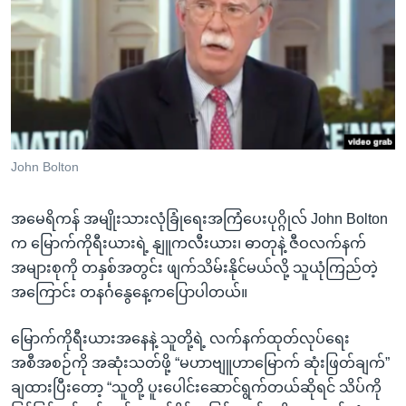
အ
သုတပဒေသာ အင်္ဂလိပ်စာ
ညွန်း
Learning English
စာမျက်နှာ
သို့
ဗွီအိုအေ လူမှုကွန်ယက်များ
ကျော်
ကြည့်
ရန်
ဘာသာစကားများ
John Bolton
ရှာဖွေ
ရန်
အမေရိကန် အမျိုးသားလုံခြုံရေးအကြံပေးပုဂ္ဂိုလ် John Bolton
နေရာ
က မြောက်ကိုရီးယားရဲ့ နျူကလီးယား၊ ဓာတုနဲ့ ဇီဝလက်နက်
သို့
အများစုကို တနှစ်အတွင်း ဖျက်သိမ်းနိုင်မယ်လို့ သူယုံကြည်တဲ့
ကျော်
အကြောင်း တနင်္ဂနွေနေ့ကပြောပါတယ်။
ရန်
မြောက်ကိုရီးယားအနေနဲ့ သူတို့ရဲ့ လက်နက်ထုတ်လုပ်ရေး
အစီအစဉ်ကို အဆုံးသတ်ဖို့ “မဟာဗျူဟာမြောက် ဆုံးဖြတ်ချက်”
ချထားပြီးတော့ “သူတို့ ပူးပေါင်းဆောင်ရွက်တယ်ဆိုရင် သိပ်ကို