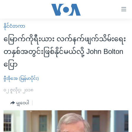
သုံး
ရ
လွယ်ကူ
နိုင်ငံတကာ
မူလစာမျက်နှာ
စေ
မြောက်ကိုရီးယား လက်နက်ဖျက်သိမ်းရေး
မြန်မာ
သည့်
တနှစ်အတွင်းဖြစ်နိုင်မယ်လို့ John Bolton
ကမ္ဘာ့သတင်းများ
Link
ပြော
ဗွီဒီယို
နိုင်ငံတကာ
များ
သတင်းလွတ်လပ်ခွင့်
အမေရိကန်
ပင်မ
ဗွီအိုအေ (မြန်မာပိုင်း)
ရပ်ဝန်းတခု လမ်းတခု အလွန်
တရုတ်
အကြောင်းအရာ
၀၂ ဇူလိုင္၊ ၂၀၁၈
သို့
အင်္ဂလိပ်စာလေ့လာမယ်
အစ္စရေး-ပါလက်စတိုင်း
ကျော်
မျှဝေပါ
အပတ်စဉ်ကဏ္ဍများ
အမေရိကန်သုံးအီဒီယံ
ကြည့်
ရေဒီယိုနှင့်ရုပ်သံ အချက်အလက်များ
မကြေးမုံရဲ့ အင်္ဂလိပ်စာ
ရေဒီယို
ရန်
ပင်မ
ရေဒီယို/တီဗွီအစီအစဉ်
ရုပ်ရှင်ထဲက အင်္ဂလိပ်စာ
တီဗွီ