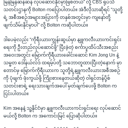
မြန်မြန်ဆန်ဆန် လုပ်ဆောင်နိုင်မှာဖြစ်တယ်” လို့ CBS ရုပ်သံ
သတင်းဌာနကို Bolton ကပြောပါတယ်။ အဲဒီလိုသာဆိုရင် “သူတို့
ရဲ့ အစီအစဉ်အများအပြားကို တနှစ်အတွင်းမှာ ကျနော်တို့
ဖျက်သိမ်းနိုင်မှာပါ” လို့ Bolton ကဆိုပါတယ်။
ဒါပေမဲ့လည်း “ကိုရီးယားကျွန်းဆွယ်မှာ နျူကလီးယားကင်းရှင်း
ရေးကို ဦးတည်လုပ်ဆောင်ဖို့” ပြီးခဲ့တဲ့ စင်္ကာပူထိပ်သီးအစည်း
အဝေးအတွင်း မြောက်ကိုရီယားခေါင်းဆောင် Kim Jong Un နဲ့
သမ္မတ ဒေါ်နယ်လ်ဒ် ထရမ့်ပ်တို့ သဘောတူထားပြီးတဲ့နောက် မှာ
တောင်မှ မြောက်ကိုရီးယားက သူတို့ရဲ့နျူကလီးယားအစီအစဉ်
ကို ပုံဖျက် ဖုံးကွယ်ဖို့ ကြိုးစားနေတယ်ဆိုတဲ့ ဝါရှင်တန်ပို့စ်
သတင်းစာရဲ့ ရေးသားချက်အပေါ် မှတ်ချက်ပေးဖို့ Bolton က
ငြင်းပါတယ်။
Kim အနေနဲ့ သူ့နိုင်ငံမှာ နျူကလီးယားကင်းရှင်းရေး လုပ်ဆောင်
မယ်လို့ Bolton က အကောင်းမြင် ပြောဆိုပါတယ်။