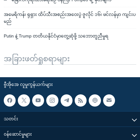
အမေရိကန်၊ ရုရှား ထိပ်သီးအစည်းအဝေးပွဲ ဇူလိုင် ၁၆၊ ဖင်လန်မှာ ကျင်းပ
မည်
Putin နဲ့ Trump တတိယနိုင်ငံမှာတွေ့ဆုံဖို့ သဘောတူညီမှုရ
အခြားဖတ်ရှုစရာများ
ဗွီအိုအေ လူမှုကွန်ယက်များ
သတင်း
၀န်ဆောင်မှုများ