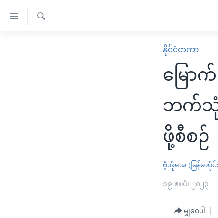
သုံး
ရ
ရှာဖွေ
လွယ်ကူ
မူလစာမျက်နှာ
နိုင်ငံတကာ
ရ
စေ
မြန်မာ
လာ
မြောက်
သည့်
ဒ်
ကမ္ဘာ့သတင်းများ
Link
ဗွီဒီယို
နိုင်ငံတကာ
ဘက်သုံ
များ
သတင်းလွတ်လပ်ခွင့်
အမေရိကန်
ပင်မ
ဖို့စီစဉ်
ရပ်ဝန်းတခု လမ်းတခု အလွန်
တရုတ်
အကြောင်းအရာ
အင်္ဂလိပ်စာလေ့လာမယ်
အစ္စရေး-ပါလက်စတိုင်း
သို့
ဗွီအိုအေ (မြန်မာပိုင်
အပတ်စဉ်ကဏ္ဍများ
အမေရိကန်သုံးအီဒီယံ
ကျော်
ကြည့်
ရေဒီယိုနှင့်ရုပ်သံ အချက်အလက်များ
၁၉ ဧၿပီ၊ ၂၀၂၃
မကြေးမုံရဲ့ အင်္ဂလိပ်စာ
ရေဒီယို
ရန်
ရေဒီယို/တီဗွီအစီအစဉ်
ရုပ်ရှင်ထဲက အင်္ဂလိပ်စာ
တီဗွီ
ပင်မ
မျှဝေပါ