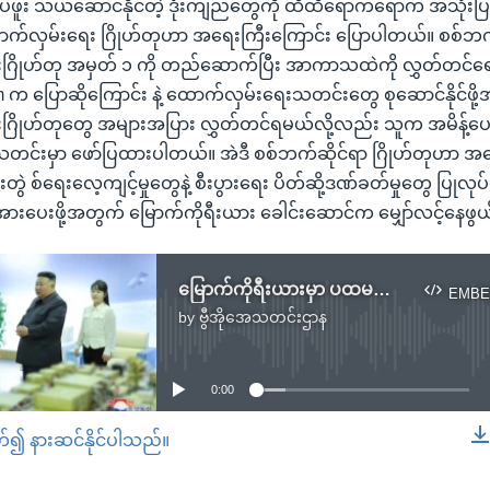
ဖူး သယ်ဆောင်နိုင်တဲ့ ဒုံးကျည်တွေကို ထိထိရောက်ရောက် အသုံးပ
ာက်လှမ်းရေး ဂြိုဟ်တုဟာ အရေးကြီးကြောင်း ပြောပါတယ်။ စစ်ဘက
ြိုဟ်တု အမှတ် ၁ ကို တည်ဆောက်ပြီး အာကာသထဲကို လွှတ်တင်ရေးကို
im က ပြောဆိုကြောင်း နဲ့ ထောက်လှမ်းရေးသတင်းတွေ စုဆောင်နိုင်ဖို
ဂြိုဟ်တုတွေ အများအပြား လွှတ်တင်ရမယ်လို့လည်း သူက အမိန့်ပ
NA သတင်းမှာ ဖော်ပြထားပါတယ်။ အဲဒီ စစ်ဘက်ဆိုင်ရာ ဂြိုဟ်တုဟာ အမ
ပူးတွဲ စ်ရေးလေ့ကျင့်မှုတွေနဲ့ စီးပွားရေး ပိတ်ဆို့ဒဏ်ခတ်မှုတွေ ပြုလု
ိအားပေးဖို့အတွက် မြောက်ကိုရီးယား ခေါင်းဆောင်က မျှော်လင့်နေဖွ
မြောက်ကိုရီးယားမှာ ပထမဆုံးအကြိမ် စစ်ဘက်သုံး ထောက်လှမ်းရေးဂြိုဟ်တု လွှတ်တင်ဖို့စီစဉ်
EMBE
by
ဗွီအိုအေသတင်းဌာန
No media source currently available
0:00
တ်၍ နားဆင်နိုင်ပါသည်။
EMBED