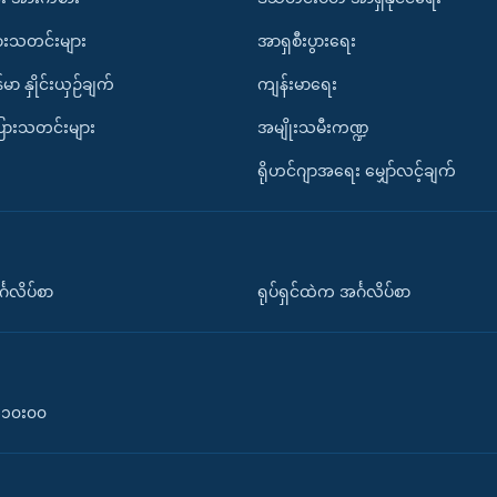
ားသတင်းများ
အာရှစီးပွားရေး
်မာ နှိုင်းယှဉ်ချက်
ကျန်းမာရေး
ပြားသတင်းများ
အမျိုးသမီးကဏ္ဍ
ရိုဟင်ဂျာအရေး မျှော်လင့်ချက်
်္ဂလိပ်စာ
ရုပ်ရှင်ထဲက အင်္ဂလိပ်စာ
၀-၁၀း၀၀