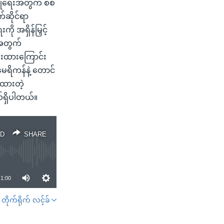
ြုရေးအတွက် စစ်
်ဆိုင်ရာ
 အရှိန်မြှင့်
့အတွက်
ေးထားကြောင်း
ေရိကန်နဲ့ တောင်
ပ်ထားတဲ့
ယ်ရှိပါတယ်။
D
SHARE
1:00
တိုက်ရိုက် လင့်ခ်
SHARE