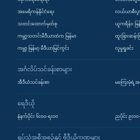
အမေရိကန်နိုင်ငံရေး
လယ်ယာစီးပွ
သတင်းထောက်မှတ်စု
ယူကရိန်း၊ မြန
ကမ္ဘာ့သတင်းမီဒီယာထဲက မြန်မာ
ထူးခြားဆန်း
ကမ္ဘာ့ မြန်မာ့ မီဒီယာမြင်ကွင်း
လူမှုရှုခင်း
အင်္ဂလိပ်သင်ခန်းစာများ
အီဒီယံသင်ခန်းစာ
မကြေးမုံရဲ့အင
ရေဒီယို
နံနက်ပိုင်း ၆း၀၀-ရး၀၀
ညပိုင်း ၉း၀
ရုပ်သံအစီအစဉ်နှင့် ဗွီဒီယိုကဏ္ဍများ