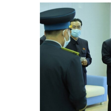
သုတပဒေသာ အင်္ဂလိပ်စာ
အ
ညွန်း
စာမျက်နှာ
သို့
ကျော်
ကြည့်
ရန်
ရှာဖွေ
ရန်
နေရာ
သို့
ကျော်
ရန်