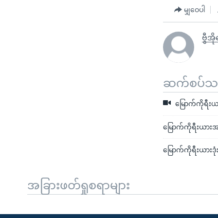
မျှဝေပါ
ဗွီအိ
ဆက်စပ်သတင
မြောက်ကိုရီး
မြောက်ကိုရီးယားအ
မြောက်ကိုရီးယားဒုံ
အခြားဖတ်ရှုစရာများ