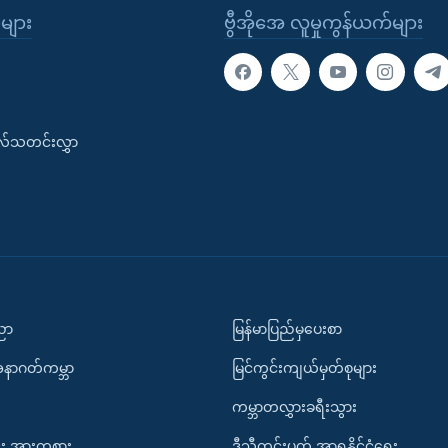
ုများ
ဗွီအိုအေ လူမှုကွန်ယက်များ
းလ်သတင်းလွှာ
ပညာ
မြန်မာပြည်မှပေးစာ
အနာဂတ်ကမ္ဘာ
မြင်ကွင်းကျယ်မှတ်စုများ
ကမ္ဘာတလွှားခရီးသွား
း အားကစား
ဒီသီတင်းပတ် အာရှနိုင်ငံရေး