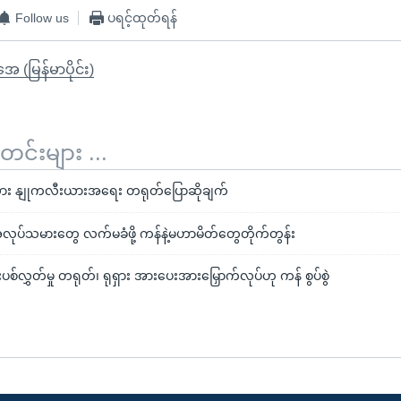
Follow us
ပရင့်ထုတ်ရန်
ုအေ (မြန်မာပိုင်း)
်းများ ...
ယား နျုကလီးယားအရေး တရုတ်ပြောဆိုချက်
လုပ်သမားတွေ လက်မခံဖို့ ကန်နဲ့မဟာမိတ်တွေတိုက်တွန်း
းပစ်လွှတ်မှု တရုတ်၊ ရုရှား အားပေးအားမြှောက်လုပ်ဟု ကန် စွပ်စွဲ