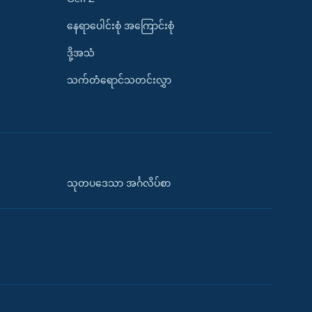
နေရာပေါင်းစုံ အကြောင်းစုံ
ဒို့အသံ
သက်တံရောင်သတင်းလွှာ
သုတပဒေသာ အင်္ဂလိပ်စာ