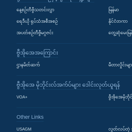
နေ့စဉ်တီဗွီသတင်းလွှာ
မြန်မာ
ရေဒီယို ရုပ်သံအစီအစဉ်
နိုင်ငံတကာ
အပတ်စဉ်တီဗွီမဂ္ဂဇင်း
တွေ့ဆုံမေးမြန
ဗွီအိုအေအကြောင်း
ဌာနမိတ်ဆက်
မီတာလှိုင်းမျာ
ဗွီအိုအေ မိုဘိုင်းလ်အက်ပ်များ ဒေါင်းလုတ်ယူရန်
Learning English
VOA+
ဗွီအိုအေမိုဘ
ဗွီအိုအေ လူမှုကွန်ယက်များ
Other Links
USAGM
လွတ်လပ်တဲ့