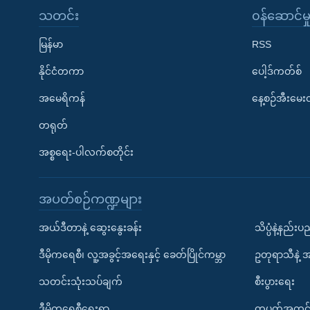
သတင်း
၀န်ဆောင်မှ
မြန်မာ
RSS
နိုင်ငံတကာ
ပေါ့ဒ်ကတ်စ်
အမေရိကန်
နေ့စဉ်အီးမေ
တရုတ်
အစ္စရေး-ပါလက်စတိုင်း
အပတ်စဉ်ကဏ္ဍများ
အယ်ဒီတာနဲ့ ဆွေးနွေးခန်း
သိပ္ပံနဲ့နည်း
ဒီမိုကရေစီ၊ လူ့အခွင့်အရေးနှင့် ခေတ်ပြိုင်ကမ္ဘာ
ဥတုရာသီနဲ့ 
သတင်းသုံးသပ်ချက်
စီးပွားရေး
ဒီမိုကရေစီရေးရာ
တပတ်အတွင်