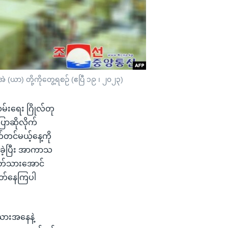
ဲ (ယာ) တို့ကိုတွေ့ရစဉ် (ဧပြီ ၁၉ ၊ ၂၀၂၃)
်းရေး ဂြိုလ်တု
ောဆိုလိုက်
တ်တင်မယ့်နေ့ကို
်ခဲ့ပြီး အာကာသ
ပြတ်သားအောင်
းထုတ်နေကြပါ
းယားအနေနဲ့