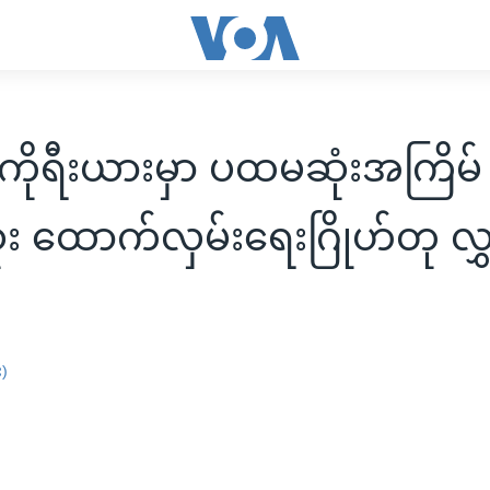
ကိုရီးယားမှာ ပထမဆုံးအကြိမ်
း ထောက်လှမ်းရေးဂြိုဟ်တု လ
း)