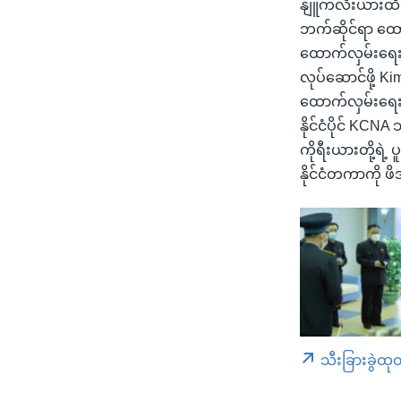
နျူကလီးယားထိပ်
ဘက်ဆိုင်ရာ ထေ
ထောက်လှမ်းရေးဂ
လုပ်ဆောင်ဖို့ K
ထောက်လှမ်းရေး
နိုင်ငံပိုင် KC
ကိုရီးယားတို့ရဲ့ 
နိုင်ငံတကာကို ဖ
သီးခြားခွဲထု