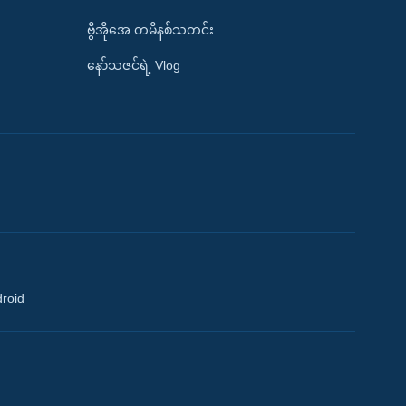
ဗွီအိုအေ တမိနစ်သတင်း
နော်သဇင်ရဲ့ Vlog
droid