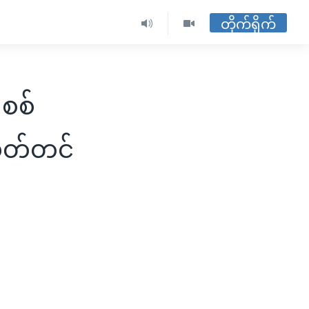
တိုက်ရိုက်
 စစ်
ွှတ်တင်