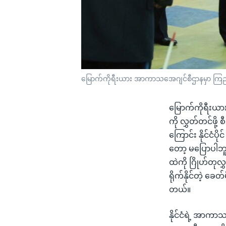
မြောက်ကိုရီးယား အာကာသအေဂျင်စီဌာနမှာ ကြည့်ရှုစ
မြောက်ကိုရီးယာ
ကို လွှတ်တင်ဖို
ကြောင်း နိုင်ငံ
တော့ မပြောပါဘူ
ထဲကို ဂြိုဟ်တု
ရိုက်နိုင်တဲ့ ခ
တယ်။
နိုင်ငံရဲ့ အာကာ