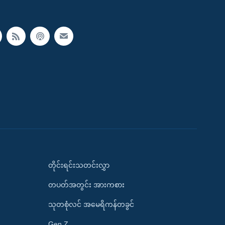
တိုင်းရင်းသတင်းလွှာ
တပတ်အတွင်း အားကစား
သုတစုံလင် အမေရိကန်တခွင်
Gen Z