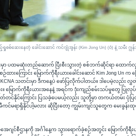
စ်ဆေးနေတဲ့ ခေါင်းဆောင် ကင်ဂျုံအွန်း (Kim Jong Un) (ဝဲ) နဲ့ သမီး ဂျွန်အ
းမှာ ပထမဆုံးတည်ဆောက် ပြီးစီးသွားတဲ့ စစ်ဘက်ဆိုင်ရာ ထောက်လှမ
့ စီစဉ်ထားကြောင်း မြောက်ကိုရီးယားခေါင်းဆောင် Kim Jong Un က ပြ
ပိုင် KCNA သတင်းမှာ ဒီကနေ့ပဲ ဖော်ပြလိုက်ပါတယ်။ ဒါပေမဲ့လည်း လွှ
း။ မြောက်ကိုရီးယားအနေနဲ့ အရင်က ဒုံးကျည်စမ်းသပ်မှုတွေ ပြုလုပ
လွှတ်တင်နိုင်ကြောင်း ပြသခဲ့ပေမယ့်လည်း သူတို့မှာ တကယ်တမ်း ပုံ
ေတ်မီကင်မရာရှိနိုင်ပါ့မလား ဆိုပြီးတော့ ကျွမ်းကျင်သူတွေက မေးခွန်
သအေဂျင်စီဌာနကို အင်္ဂါနေ့က သွားရောက်ခဲ့စဉ်အတွင်း မြောက်ကိုရီ