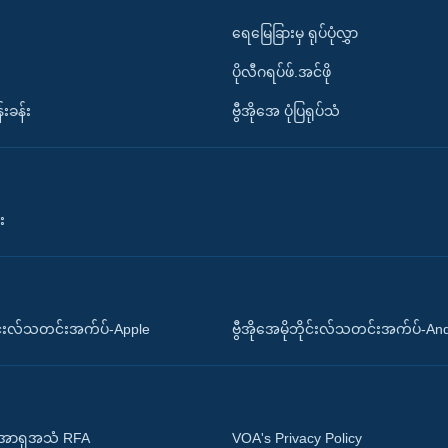
ရေမြေခြားမှ ရုပ်ပုံလွှာ
ပိုလီဂရပ်ဖ်.အင်ဖို
်းခန်း
ဗွီအိုအေ ပုံပြရုပ်သံ
း
ိုင်းလ်သတင်းအက်ပ်-Apple
ဗွီအိုအေမိုဘိုင်းလ်သတင်းအက်ပ်-An
 အာရှအသံ RFA
VOA's Privacy Policy