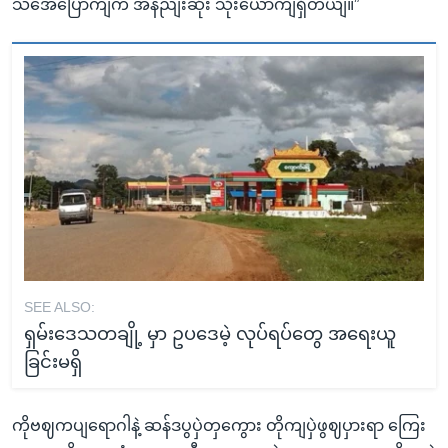
သအေပြောကျက အနညျးဆုံး သုံးယောကျရှိတယျ။”
SEE ALSO:
ရှမ်းဒေသတချို့ မှာ ဥပဒေမဲ့ လုပ်ရပ်တွေ အရေးယူ
ခြင်းမရှိ
ကိုဗဈကပျရောဂါနဲ့ ဆန်ဒပွပှဲတှကွေား တိုကျပှဲဖွဈပှားရာ ကြေး