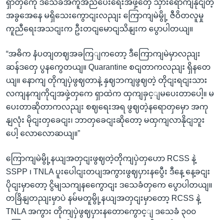
ရှာတှကေို ဒသေခံအကူအညီပေးရေးအဖှဲ့တှေ သှားရောကျနိုငျတဲ့
အခွအေနေ မရှိသေးကွောငျးလညျး ကြောကျမဲမွို့ ဇီဝိတလူမှု
ကူညီရေးအသငျးက ဦးတငျမောငျသိနျးက ပွောပါတယျ။
“အဓိက နံပတျတဈအခကြျကတော့ ဒီကြောကျမဲမှာလညျး
ဆန်ဒတှေ ပွနကွေတယျ။ Quarantine စငျတာကလညျး ရှိနတေ
ယျ။ နောကျ တိုကျပှဲဖွဈတာနဲ့ နှဈဘကျဖွဈတဲ့ တိုငျးရငျးသား
လကျနကျကိုငျအဖှဲ့တှကေ ရှာထဲက ထှကျခှင့ျမပေးတာပေါ့။ မ
ပေးတာဆိုတာကလညျး စဈရေးအရ ဖွဈတဲ့နရောတှမှော အကု
နျလုံး မိုငျးတှခေငျး၊ ဘာတှခေငျးဆိုတော့ မထှကျလာနိုငျဘူး
ပေါ့ လောလောဆယျ။”
ကြောကျမဲမွို့နယျအတှငျးဖွဈတဲ့တိုကျပှဲတှဟော RCSS နဲ့
SSPP ၊ TNLA ပူးပေါငျးတပျအကွားဖွဈပှားနပွေီး ဒီနေ့ နေ့ခငျး
ပိုငျးမှာတော့ ငွိမျသကျနကွေောငျး ဒသေခံတှကေ ပွောပါတယျ။
တခြိနျတညျးမှာပဲ နမ်မတူမွို့နယျအတှငျးမှာတော့ RCSS နဲ့
TNLA အကွား တိုကျပှဲဖွဈပှားနတောကွောင့ျ ဒသေခံ ၃၀၀