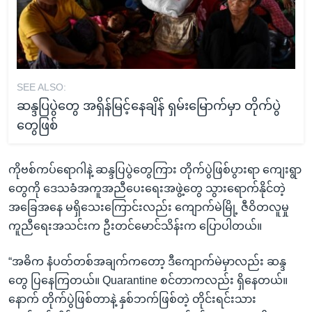
SEE ALSO:
ဆန္ဒပြပွဲတွေ အရှိန်မြင့်နေချိန် ရှမ်းမြောက်မှာ တိုက်ပွဲ
တွေဖြစ်
ကိုဗစ်ကပ်ရောဂါနဲ့ ဆန္ဒပြပွဲတွေကြား တိုက်ပွဲဖြစ်ပွားရာ ကျေးရွာ
တွေကို ဒေသခံအကူအညီပေးရေးအဖွဲ့တွေ သွားရောက်နိုင်တဲ့
အခြေအနေ မရှိသေးကြောင်းလည်း ကျောက်မဲမြို့ ဇီဝိတလူမှု
ကူညီရေးအသင်းက ဦးတင်မောင်သိန်းက ပြောပါတယ်။
“အဓိက နံပတ်တစ်အချက်ကတော့ ဒီကျောက်မဲမှာလည်း ဆန္ဒ
တွေ ပြနေကြတယ်။ Quarantine စင်တာကလည်း ရှိနေတယ်။
နောက် တိုက်ပွဲဖြစ်တာနဲ့ နှစ်ဘက်ဖြစ်တဲ့ တိုင်းရင်းသား