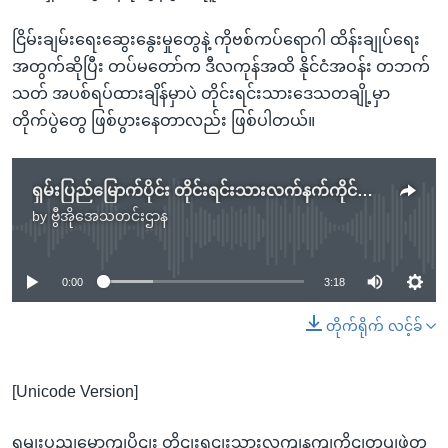
ငြိမ်းချမ်းရေးဆွေးနွေးမှုတွေနဲ့ ကိုဗစ်ကပ်ရောဂါ ထိန်းချုပ်ရေး
အတွက်ဆိုပြီး တပ်မတော်က ဒီလကုန်အထိ နိုင်ငံအဝန်း တဘက်
သတ် အပစ်ရပ်ထားချိန်မှာပဲ တိုင်းရင်းသားဒေသတချို့မှာ
တိုက်ပွဲတွေ ဖြစ်ပွားနေတာလည်း ဖြစ်ပါတယ်။
ရှမ်းပြည်မြောက်ပိုင်း တိုင်းရင်းသားလက်နက်ကိုင်တပ်ဖွဲ့တွေကြား တိုက်ပွဲပြင်းထန်
by
ဗွီအိုအေသတင်းဌာန
No media source currently available
0:00
3:18
တိုက်ရိုက် လင့်ခ်
[Unicode Version]
ရှမျးပွညျမွောကျပိုငျး တိုငျးရငျးသားလကျနကျကိုငျတပျဖှဲ့တှ