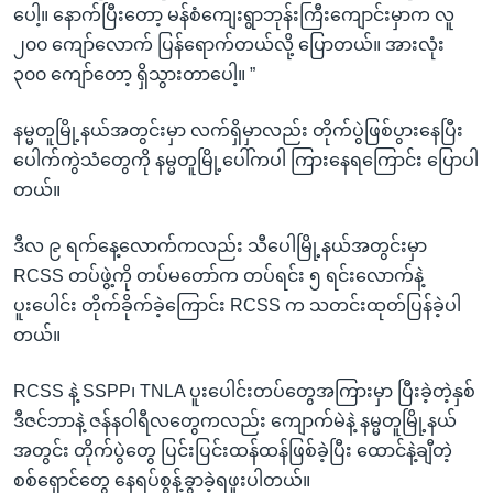
ပေါ့။ နောက်ပြီးတော့ မန်စံကျေးရွာဘုန်းကြီးကျောင်းမှာက လူ
၂၀၀ ကျော်လောက် ပြန်ရောက်တယ်လို့ ပြောတယ်။ အားလုံး
၃၀၀ ကျော်တော့ ရှိသွားတာပေါ့။ ”
နမ္မတူမြို့နယ်အတွင်းမှာ လက်ရှိမှာလည်း တိုက်ပွဲဖြစ်ပွားနေပြီး
ပေါက်ကွဲသံတွေကို နမ္မတူမြို့ပေါ်ကပါ ကြားနေရကြောင်း ပြောပါ
တယ်။
ဒီလ ၉ ရက်နေ့လောက်ကလည်း သီပေါမြို့နယ်အတွင်းမှာ
RCSS တပ်ဖွဲ့ကို တပ်မတော်က တပ်ရင်း ၅ ရင်းလောက်နဲ့
ပူးပေါင်း တိုက်ခိုက်ခဲ့ကြောင်း RCSS က သတင်းထုတ်ပြန်ခဲ့ပါ
တယ်။
RCSS နဲ့ SSPP၊ TNLA ပူးပေါင်းတပ်တွေအကြားမှာ ပြီးခဲ့တဲ့နှစ်
ဒီဇင်ဘာနဲ့ ဇန်နဝါရီလတွေကလည်း ကျောက်မဲနဲ့ နမ္မတူမြို့နယ်
အတွင်း တိုက်ပွဲတွေ ပြင်းပြင်းထန်ထန်ဖြစ်ခဲ့ပြီး ထောင်နဲ့ချီတဲ့
စစ်ရှောင်တွေ နေရပ်စွန့်ခွာခဲ့ရဖူးပါတယ်။