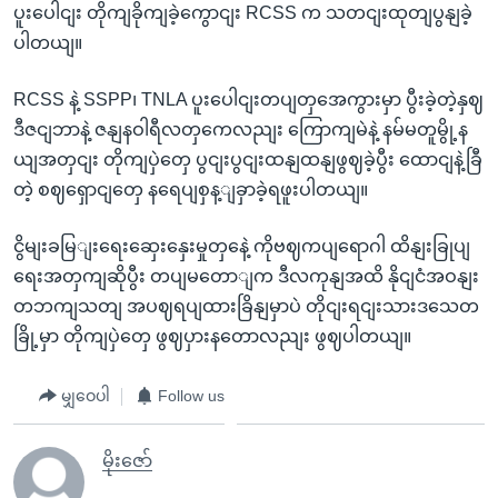
ပူးပေါငျး တိုကျခိုကျခဲ့ကွောငျး RCSS က သတငျးထုတျပွနျခဲ့
ပါတယျ။
RCSS နဲ့ SSPP၊ TNLA ပူးပေါငျးတပျတှအေကွားမှာ ပွီးခဲ့တဲ့နှဈ
ဒီဇငျဘာနဲ့ ဇနျနဝါရီလတှကေလညျး ကြောကျမဲနဲ့ နမ်မတူမွို့န
ယျအတှငျး တိုကျပှဲတှေ ပွငျးပွငျးထနျထနျဖွဈခဲ့ပွီး ထောငျနဲ့ခြီ
တဲ့ စဈရှောငျတှေ နရေပျစှန့ျခှာခဲ့ရဖူးပါတယျ။
ငွိမျးခမြျးရေးဆှေးနှေးမှုတှနေဲ့ ကိုဗဈကပျရောဂါ ထိနျးခြုပျ
ရေးအတှကျဆိုပွီး တပျမတောျက ဒီလကုနျအထိ နိုငျငံအဝနျး
တဘကျသတျ အပဈရပျထားခြိနျမှာပဲ တိုငျးရငျးသားဒသေတ
ခြို့မှာ တိုကျပှဲတှေ ဖွဈပှားနတောလညျး ဖွဈပါတယျ။
မျှဝေပါ
Follow us
မိုးဇော်