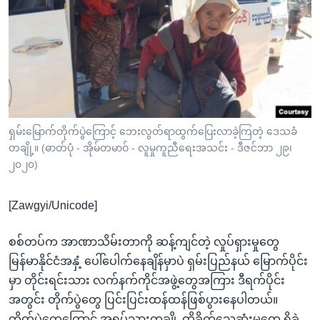
အ
သုတပဒေသာ အင်္ဂလိပ်စာ
ညွန်း
Learning English
စာမျက်နှာ
သို့
ဗွီအိုအေ လူမှုကွန်ယက်များ
ကျော်
ကြည့်
ရန်
ဘာသာစကားများ
ရှမ်းမြောက်တိုက်ပွဲကြောင့် ဘေးလွတ်ရာထွက်ပြေးလာခဲ့ကြတဲ့ ဒေသခံ
ရှာဖွေ
တချို့။ (ဓာတ်ပုံ - အိုမ်တမာဝ် - လူမှုကူညီရေးအသင်း - ဒီဇင်ဘာ ၂၉၊
ရန်
၂၀၂၀)
နေရာ
သို့
[Zawgyi/Unicode]
ကျော်
ရန်
စစ်တပ်က အာဏာသိမ်းတာကို ဆန့်ကျင်တဲ့ လှုပ်ရှားမှုတွေ
မြန်မာနိုင်ငံအနှံ့ ပေါ်ပေါက်နေချိန်မှာပဲ ရှမ်းပြည်နယ် မြောက်ပိုင်း
မှာ တိုင်းရင်းသား လက်နက်ကိုင်အဖွဲ့တွေအကြား ဒီရက်ပိုင်း
အတွင်း တိုက်ပွဲတွေ ပြင်းပြင်းထန်ထန်ဖြစ်ပွားနေပါတယ်။
တိုက်ပွဲတွေကြောင့် အရပ်သားတချို့ ထိခိုက်သေဆုံးမှုတွေ ရှိခဲ့