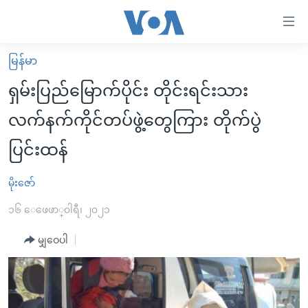
သုံး
ရ
လွယ်ကူ
မြန်မာ
မူလစာမျက်နှာ
စေ
ရှမ်းပြည်မြောက်ပိုင်း တိုင်းရင်းသား
မြန်မာ
သည့်
လက်နက်ကိုင်တပ်ဖွဲ့တွေကြား တိုက်ပွဲ
ကမ္ဘာ့သတင်းများ
Link
ပြင်းထန်
ဗွီဒီယို
နိုင်ငံတကာ
များ
သတင်းလွတ်လပ်ခွင့်
အမေရိကန်
ပင်မ
မိုးဇော်
ရပ်ဝန်းတခု လမ်းတခု အလွန်
တရုတ်
အကြောင်းအရာ
၁၆ ေဖေဖာ္၀ါရီ၊ ၂၀၂၁
သို့
အင်္ဂလိပ်စာလေ့လာမယ်
အစ္စရေး-ပါလက်စတိုင်း
ကျော်
မျှဝေပါ
အပတ်စဉ်ကဏ္ဍများ
အမေရိကန်သုံးအီဒီယံ
ကြည့်
ရေဒီယိုနှင့်ရုပ်သံ အချက်အလက်များ
မကြေးမုံရဲ့ အင်္ဂလိပ်စာ
ရေဒီယို
ရန်
ပင်မ
ရေဒီယို/တီဗွီအစီအစဉ်
ရုပ်ရှင်ထဲက အင်္ဂလိပ်စာ
တီဗွီ