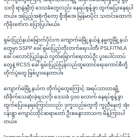
သလို ရာနဲ့ချီတဲ့ ဒေသခံတွေလည်း နေရပ်စွန့်ခွာ ထွက်ပြေးနေရပါ
တယ်။ အပြည့်အစုံကိုတော့ ဗွီအိုအေ မြန်မာပိုင်း သတင်းထောက်
ကိုမိုးဇော်က ပြောပြပါမယ်။
ရှမ်းပြည်နယ်မြောက်ပိုင်းက ကျောက်မဲမြို့နယ်နဲ့ နမ္မတူမြို့နယ်
တွေမှာ SSPP ခေါ် ရှမ်းပြည်တိုးတက်ရေးပါတီ၊ PSLF/TNLA
ခေါ် ပလောင်ပြည်နယ် လွတ်မြောက်ရေးတပ်ဦး ပူးပေါင်းတပ်
တွေနဲ့ RCSS ခေါ် ရှမ်းပြည်ပြန်လည်ထူထောင်ရေးကောင်စီတို့
တိုက်ပွဲတွေ ဖြစ်ပွားနေတာပါ။
ကျောက်မဲမြို့နယ်က တိုက်ပွဲတွေကြောင့် အရပ်သားတချို့
ထိခိုက်သေဆုံးခဲ့ရသလို၊ ဒေသခံ ၄၀၀ လောက် နေရပ်စွန့်ခွာ
ထွက်ပြေးနေရကြောင်းလည်း ဒုက္ခသည်တွေကို ကူညီနေတဲ့ အုံး
ငန်းရွာ ကျောင်းထိုင်ဆရာတော် ဦးစန္ဒောဘာသက မိန့်ကြားပါ
တယ်။