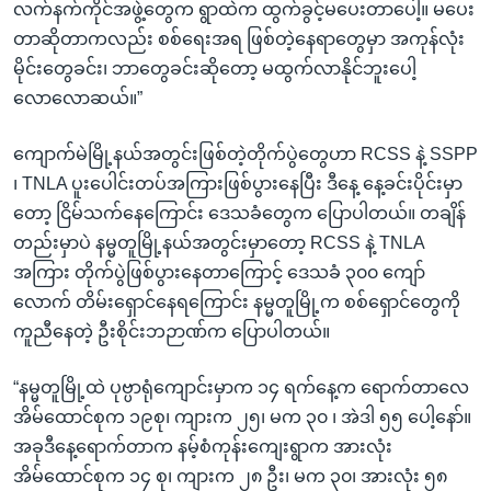
လက်နက်ကိုင်အဖွဲ့တွေက ရွာထဲက ထွက်ခွင့်မပေးတာပေါ့။ မပေး
တာဆိုတာကလည်း စစ်ရေးအရ ဖြစ်တဲ့နေရာတွေမှာ အကုန်လုံး
မိုင်းတွေခင်း၊ ဘာတွေခင်းဆိုတော့ မထွက်လာနိုင်ဘူးပေါ့
လောလောဆယ်။”
ကျောက်မဲမြို့နယ်အတွင်းဖြစ်တဲ့တိုက်ပွဲတွေဟာ RCSS နဲ့ SSPP
၊ TNLA ပူးပေါင်းတပ်အကြားဖြစ်ပွားနေပြီး ဒီနေ့ နေ့ခင်းပိုင်းမှာ
တော့ ငြိမ်သက်နေကြောင်း ဒေသခံတွေက ပြောပါတယ်။ တချိန်
တည်းမှာပဲ နမ္မတူမြို့နယ်အတွင်းမှာတော့ RCSS နဲ့ TNLA
အကြား တိုက်ပွဲဖြစ်ပွားနေတာကြောင့် ဒေသခံ ၃၀၀ ကျော်
လောက် တိမ်းရှောင်နေရကြောင်း နမ္မတူမြို့က စစ်ရှောင်တွေကို
ကူညီနေတဲ့ ဦးစိုင်းဘဉာဏ်က ပြောပါတယ်။
“နမ္မတူမြို့ထဲ ပုဗ္ပာရုံကျောင်းမှာက ၁၄ ရက်နေ့က ရောက်တာလေ
အိမ်ထောင်စုက ၁၉စု၊ ကျားက ၂၅၊ မက ၃၀ ၊ အဲဒါ ၅၅ ပေါ့နော်။
အခုဒီနေ့ရောက်တာက နမ့်စံကုန်းကျေးရွာက အားလုံး
အိမ်ထောင်စုက ၁၄ စု၊ ကျားက ၂၈ ဦး၊ မက ၃၀၊ အားလုံး ၅၈