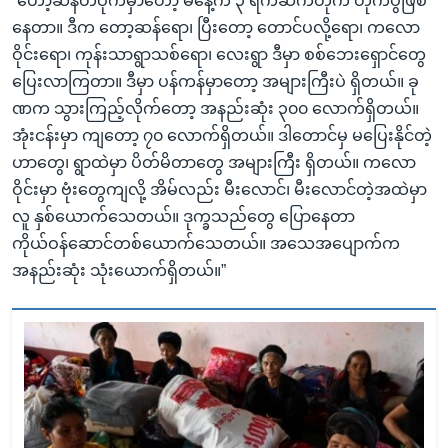
“တော့ဆန်တဝိုက်မှာတော့ မနေ့က ၃ ရက်ဆက်တိုက် တိုက်ပွဲဖြစ်
နေတာ။ ဒီက တော့ဆန်ရော၊ ပြီးတော့ တောင်ပလို့ရော၊ ကလော
ဝိုင်းရော၊ ကုန်းသာရွာသစ်ရော၊ လေးရွာ ဒီမှာ စစ်ဘေးရှောင်တွေ
ပြေးလာကြတာ။ ဒီမှာ ပန်ကန်မှာတော့ အများကြီးပဲ ရှိတယ်။ ခု
ဏက သွားကြည့်လိုက်တော့ အနည်းဆုံး ၃၀၀ လောက်ရှိတယ်။
အုံးငန်းမှာ ကျတော့ ၇၀ လောက်ရှိတယ်။ ဒါတောင်မှ မပြေးနိုင်တဲ့
ဟာတွေ၊ ရွာထဲမှာ ပိတ်မိတာတွေ အများကြီး ရှိတယ်။ ကလော
ဝိုင်းမှာ ဗုံးတွေကျလို့ အိမ်လည်း မီးလောင်၊ မီးလောင်တဲ့အထဲမှာ
လူ နှစ်ယောက်သေတယ်။ ဒုက္ခသည်တွေ ပြောနေတာ
ကိုယ်ဝန်ဆောင်တစ်ယောက်သေတယ်။ အသေအပျောက်က
အနည်းဆုံး သုံးယောက်ရှိတယ်။”