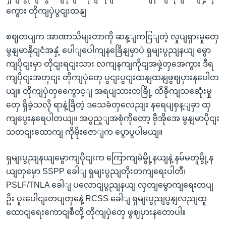
ကွေား တိုကျပှဲပွငျးထနျ
စဈတပျက အာဏာသိမျးတာကို ဆန့ျကငြျတဲ့ လှုပျရှားမှုတှေ
မွနျမာနိုငျငံအနှံ့ ပေါျပေါကျနခြေိနျမှာပဲ ရှမျးပွညျနယျ မွော
ကျပိုငျးမှာ တိုငျးရငျးသား လကျနကျကိုငျအဖှဲ့တှအေကွား ဒီရ
ကျပိုငျးအတှငျး တိုကျပှဲတှေ ပွငျးပွငျးထနျထနျဖွဈပှားနပေါတ
ယျ။ တိုကျပှဲတှကွေောင့ျ အရပျသားတခြို့ ထိခိုကျသဆေုံးမှု
တှေ ရှိခဲ့သလို ရာနဲ့ခြီတဲ့ ဒသေခံတှလေညျး နရေပျစှန့ျခှာ ထှ
ကျပွေးနရေပါတယျ။ အပွည့ျအစုံကိုတော့ ဗှီအိုအေ မွနျမာပိုငျး
သတငျးထောကျ ကိုမိုးဇောျက ပွောပွပါမယျ။
ရှမျးပွညျနယျမွောကျပိုငျးက ကြောကျမဲမွို့နယျနဲ့ နမ်မတူမွို့န
ယျတှမှော SSPP ခေါျ ရှမျးပွညျတိုးတကျရေးပါတီ၊
PSLF/TNLA ခေါျ ပလောငျပွညျနယျ လှတျမွောကျရေးတပျ
ဦး ပူးပေါငျးတပျတှနေဲ့ RCSS ခေါျ ရှမျးပွညျပွနျလညျထူ
ထောငျရေးကောငျစီတို့ တိုကျပှဲတှေ ဖွဈပှားနတောပါ။