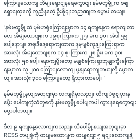
ကြောျလောကျ တိမျးရှောငျနရေကွောငျး နမ်မတူမွို့က စဈ
ရှောငျတှကေို ကူညီနတေဲ့ ဦးစိုငျးဘဉာဏျက ပွောပါတယျ။
“နမ်မတူမွို့ထဲ ပုဗ်ပာရုံကြောငျးမှာက ၁၄ ရကျနေ့က ရောကျတာ
လေ အိမျထောငျစုက ၁၉စု၊ ကြားက ၂၅၊ မက ၃၀ ၊ အဲဒါ ၅၅
ပေါ့နောျ။ အခုဒီနေ့ရောကျတာက နမ့ျစံကုနျးကြေးရှာက
အားလုံး အိမျထောငျစုက ၁၄ စု၊ ကြားက ၂၈ ဦး၊ မက ၃၀၊
အားလုံး ၅၈ ပေါ့။ နောကျပွီးတော့ မနျစံကြေးရှာဘုနျးကွီးကြော
ငျးမှာက လူ ၂၀၀ ကြောျလောကျ ပွနျရောကျတယျလို့ ပွောတ
ယျ။ အားလုံး ၃၀၀ ကြောျတော့ ရှိသှားတာပေါ့။ ”
နမ်မတူမွို့နယျအတှငျးမှာ လကျရှိမှာလညျး တိုကျပှဲဖွဈပှားန
ပွေီး ပေါကျကှဲသံတှကေို နမ်မတူမွို့ပေါျကပါ ကွားနရေကွောငျး
ပွောပါတယျ။
ဒီလ ၉ ရကျနေ့လောကျကလညျး သီပေါမွို့နယျအတှငျးမှာ
RCSS တပျဖှဲ့ကို တပျမတောျက တပျရငျး ၅ ရငျးလောကျနဲ့