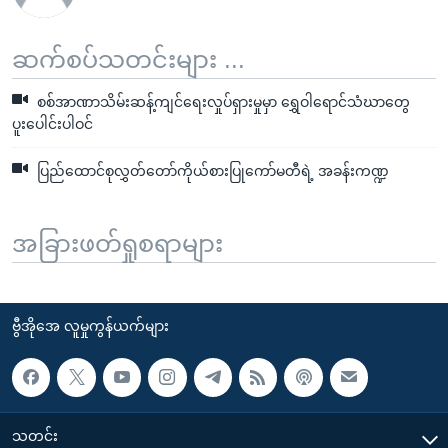
ဆက်စပ်သတင်းများ ...
စစ်အာဏာသိမ်းဆန့်ကျင်ရေးလှုပ်ရှားမှုမှာ ရွှေဝါရောင်သံဃာတွေ
ပူးပေါင်းပါဝင်
ပြည်ထောင်စုလွှတ်တော်ကိုယ်စားပြုကော်မတီရဲ့ အခန်းကဏ္ဍ
အခြားဖတ်ရှုစရာများ
ဗွီအိုအေ လူမှုကွန်ယက်များ
သတင်း