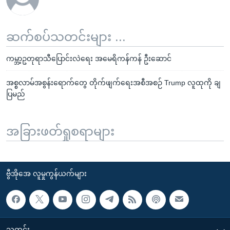
ဆက်စပ်သတင်းများ ...
ကမ္ဘာ့ဥတုရာသီပြောင်းလဲရေး အမေရိကန်ကန် ဦးဆောင်
အစ္စလာမ်အစွန်းရောက်တွေ တိုက်ဖျက်ရေးအစီအစဉ် Trump လူထုကို ချ
ပြမည်
အခြားဖတ်ရှုစရာများ
ဗွီအိုအေ လူမှုကွန်ယက်များ
သတင်း