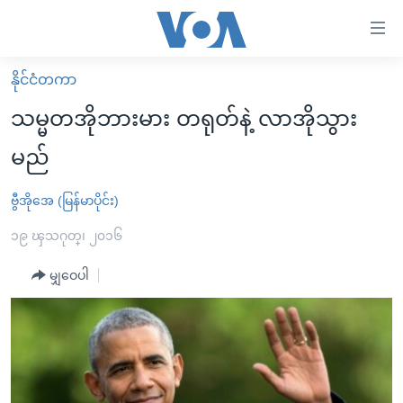
သုံး
ရ
လွယ်ကူ
နိုင်ငံတကာ
မူလစာမျက်နှာ
စေ
သမ္မတအိုဘားမား တရုတ်နဲ့ လာအိုသွား
မြန်မာ
သည့်
မည်
ကမ္ဘာ့သတင်းများ
Link
ဗွီဒီယို
နိုင်ငံတကာ
ဗွီအိုအေ (မြန်မာပိုင်း)
များ
သတင်းလွတ်လပ်ခွင့်
အမေရိကန်
၁၉ ၾသဂုတ္၊ ၂၀၁၆
ပင်မ
ရပ်ဝန်းတခု လမ်းတခု အလွန်
တရုတ်
အကြောင်းအရာ
မျှဝေပါ
သို့
အင်္ဂလိပ်စာလေ့လာမယ်
အစ္စရေး-ပါလက်စတိုင်း
ကျော်
အပတ်စဉ်ကဏ္ဍများ
အမေရိကန်သုံးအီဒီယံ
ကြည့်
ရေဒီယိုနှင့်ရုပ်သံ အချက်အလက်များ
မကြေးမုံရဲ့ အင်္ဂလိပ်စာ
ရေဒီယို
ရန်
ပင်မ
ရေဒီယို/တီဗွီအစီအစဉ်
ရုပ်ရှင်ထဲက အင်္ဂလိပ်စာ
တီဗွီ