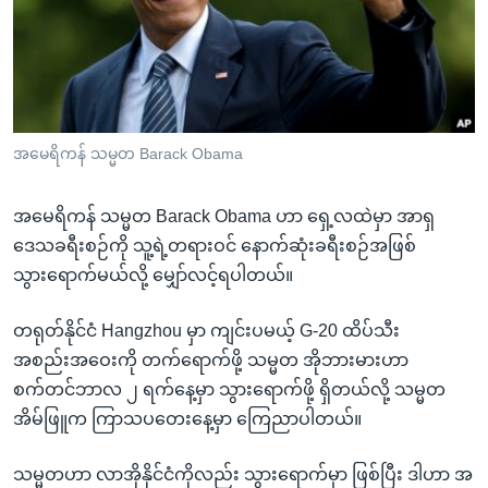
အ
သုတပဒေသာ အင်္ဂလိပ်စာ
ညွန်း
Learning English
စာမျက်နှာ
သို့
ဗွီအိုအေ လူမှုကွန်ယက်များ
ကျော်
ကြည့်
အမေရိကန် သမ္မတ Barack Obama
ရန်
ဘာသာစကားများ
ရှာဖွေ
အမေရိကန် သမ္မတ Barack Obama ဟာ ရှေ့လထဲမှာ အာရှ
ရန်
ဒေသခရီးစဉ်ကို သူ့ရဲ့တရားဝင် နောက်ဆုံးခရီးစဉ်အဖြစ်
နေရာ
သွားရောက်မယ်လို့ မျှော်လင့်ရပါတယ်။
သို့
ကျော်
တရုတ်နိုင်ငံ Hangzhou မှာ ကျင်းပမယ့် G-20 ထိပ်သီး
ရန်
အစည်းအဝေးကို တက်ရောက်ဖို့ သမ္မတ အိုဘားမားဟာ
စက်တင်ဘာလ ၂ ရက်နေ့မှာ သွားရောက်ဖို့ ရှိတယ်လို့ သမ္မတ
အိမ်ဖြူက ကြာသပတေးနေ့မှာ ကြေညာပါတယ်။
သမ္မတဟာ လာအိုနိုင်ငံကိုလည်း သွားရောက်မှာ ဖြစ်ပြီး ဒါဟာ အ