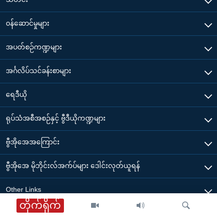
၀န်ဆောင်မှုများ
အပတ်စဉ်ကဏ္ဍများ
အင်္ဂလိပ်သင်ခန်းစာများ
ရေဒီယို
ရုပ်သံအစီအစဉ်နှင့် ဗွီဒီယိုကဏ္ဍများ
ဗွီအိုအေအကြောင်း
ဗွီအိုအေ မိုဘိုင်းလ်အက်ပ်များ ဒေါင်းလုတ်ယူရန်
Other Links
တိုက်ရိုက်
ဗွီအိုအေ မြန်မာညချမ်း