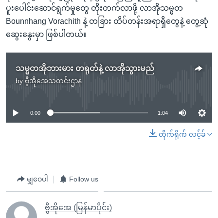
ပူးပေါင်းဆောင်ရွက်မှုတွေ တိုးတက်လာဖို့ လာအိုသမ္မတ
Bounnhang Vorachith နဲ့ တခြား ထိပ်တန်းအရာရှိတွေနဲ့ တွေ့ဆုံ
ဆွေးနွေးမှာ ဖြစ်ပါတယ်။
သမ္မတအိုဘားမား တရုတ်နဲ့ လာအိုသွားမည်
by
ဗွီအိုအေသတင်းဌာန
No media source currently available
0:00
1:04
တိုက်ရိုက် လင့်ခ်
မျှဝေပါ
Follow us
ဗွီအိုအေ (မြန်မာပိုင်း)