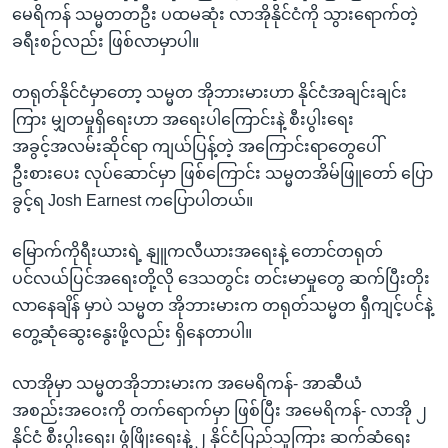
မေရိကန် သမ္မတတဦး ပထမဆုံး လာအိုနိုင်ငံကို သွားရောက်တဲ့
ခရီးစဉ်လည်း ဖြစ်လာမှာပါ။
တရုတ်နိုင်ငံမှာတော့ သမ္မတ အိုဘားမားဟာ နိုင်ငံအချင်းချင်း
ကြား မျှတမှုရှိရေးဟာ အရေးပါကြောင်းနဲ့ စီးပွါးရေး
အခွင့်အလမ်းဆိုင်ရာ ကျယ်ပြန့်တဲ့ အကြောင်းရာတွေပေါ်
ဦးစားပေး လုပ်ဆောင်မှာ ဖြစ်ကြောင်း သမ္မတအိမ်ဖြူတော် ပြော
ခွင့်ရ Josh Earnest ကပြောပါတယ်။
မြောက်ကိုရီးယားရဲ့ နျူကလီယားအရေးနဲ့ တောင်တရုတ်
ပင်လယ်ပြင်အရေးတို့လို ဒေသတွင်း တင်းမာမှုတွေ ဆက်ပြီးတိုး
လာနေချိန် မှာပဲ သမ္မတ အိုဘားမားက တရုတ်သမ္မတ ရှီကျင့်ပင်နဲ့
တွေ့ဆုံဆွေးနွေးဖို့လည်း ရှိနေတာပါ။
လာအိုမှာ သမ္မတအိုဘားမားက အမေရိကန်- အာဆီယံ
အစည်းအဝေးကို တက်ရောက်မှာ ဖြစ်ပြီး အမေရိကန်- လာအို ၂
နိုင်ငံ စီးပွါးရေး၊ ဖွံဖြိုးရေးနဲ့ ၂ နိုင်ငံပြည်သူကြား ဆက်ဆံရေး