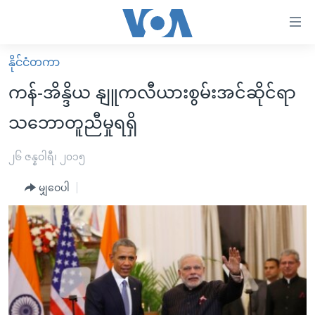
သုံး
ရ
လွယ်ကူ
နိုင်ငံတကာ
မူလစာမျက်နှာ
စေ
ကန်-အိန္ဒိယ နျူကလီယားစွမ်းအင်ဆိုင်ရာ
မြန်မာ
သည့်
သဘောတူညီမှုရရှိ
ကမ္ဘာ့သတင်းများ
Link
ဗွီဒီယို
နိုင်ငံတကာ
၂၆ ဇန္နဝါရီ၊ ၂၀၁၅
များ
သတင်းလွတ်လပ်ခွင့်
အမေရိကန်
ပင်မ
မျှဝေပါ
ရပ်ဝန်းတခု လမ်းတခု အလွန်
တရုတ်
အကြောင်းအရာ
သို့
အင်္ဂလိပ်စာလေ့လာမယ်
အစ္စရေး-ပါလက်စတိုင်း
ကျော်
အပတ်စဉ်ကဏ္ဍများ
အမေရိကန်သုံးအီဒီယံ
ကြည့်
ရေဒီယိုနှင့်ရုပ်သံ အချက်အလက်များ
မကြေးမုံရဲ့ အင်္ဂလိပ်စာ
ရေဒီယို
ရန်
ပင်မ
ရေဒီယို/တီဗွီအစီအစဉ်
ရုပ်ရှင်ထဲက အင်္ဂလိပ်စာ
တီဗွီ