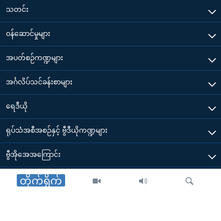
သတင်း
၀န်ဆောင်မှုများ
အပတ်စဉ်ကဏ္ဍများ
အင်္ဂလိပ်သင်ခန်းစာများ
ရေဒီယို
ရုပ်သံအစီအစဉ်နှင့် ဗွီဒီယိုကဏ္ဍများ
ဗွီအိုအေအကြောင်း
ဗွီအိုအေ မိုဘိုင်းလ်အက်ပ်များ ဒေါင်းလုတ်ယူရန်
တိုက်ရိုက်
Other Links