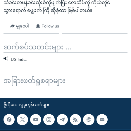
သံခင်းတမန်ခင်းထုံးစံကိုဖျက်ပြီး လေဆိပ်ကို ကိုယ်တိုင်
သွားရောက် ပွေ့ဖက် ကြိုဆိုခဲ့တာ ဖြစ်ပါတယ်။
မျှဝေပါ
Follow us
ဆက်စပ်သတင်းများ ...
US India
အခြားဖတ်ရှုစရာများ
ဗွီအိုအေ လူမှုကွန်ယက်များ