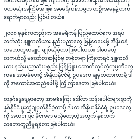
အထိမ်းအမှတ်အဖြစ် ကျင်းပတဲ့ နိုင်ငံတော်နေ့ အခမ်းအနားကို
ပထမဆုံးအကြိမ်အဖြစ် အမေရိကန်သမ္မတ တဦးအနေနဲ့ တက်
ရောက်မှာလည်း ဖြစ်ပါတယ်။
၂၀၀၈ ခုနှစ်ကတည်းက အမေရိကန် ပြည်ထောင်စုက အရပ်
ဘက်သုံး နျူကလီယား နည်းပညာတွေ ဖြန့်ဝေပေးဖို့ အိန္ဒိယနဲ့
သဘောတူစာချုပ် ချုပ်ဆိုခဲ့တာ ဖြစ်ပါတယ်။ ဒါပေမယ့်
တကယ်လို့ မတော်တဆဖြစ်မှု တစုံတရာ ကြုံလာရင် နျူကလီ
ယား နည်းပညာသုံးပစ္စည်း ဖြန့်ဖြူး၊ ဆောက်လုပ်တဲ့ကုမ္ပဏီတွေ
ကနေ အာမခံပေးဖို့ အိန္ဒိယနိုင်ငံရဲ့ ဥပဒေက ချမှတ်ထားတာမို့ ဒါ
ကို အကောင်အထည်ဖေါ်ဖို့ ကြံ့ကြာနေတာ ဖြစ်ပါတယ်။
တနင်္ဂနွေနေ့မှာတော့ အာမခံကြေး ဒေါ်လာ သန်းပေါင်းများစွာကို
နှစ်နိုင်ငံ ပူးတွဲချမှတ်နိုင်ခဲ့တာမို့ ဒါဟာ အိန္ဒိယနိုင်ငံရဲ့ ဥပဒေတွေ
ကို အတင်းပြင် ခိုင်းစရာ မလိုတော့တဲ့အတွက် နှစ်ဘက်
သဘောတူညီမှုရခဲ့တာဖြစ်ပါတယ်။