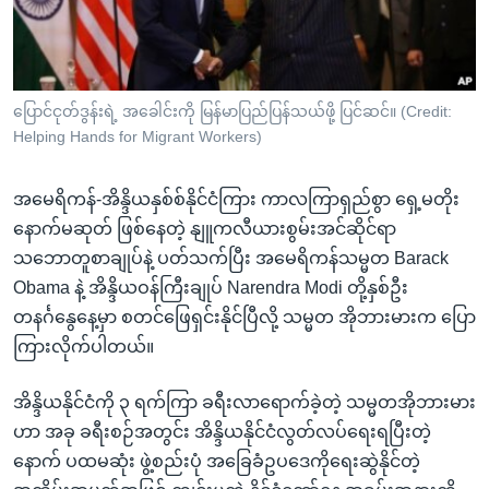
အ
သုတပဒေသာ အင်္ဂလိပ်စာ
ညွန်း
Learning English
စာမျက်နှာ
သို့
ဗွီအိုအေ လူမှုကွန်ယက်များ
ပြောင်ငုတ်ဒွန်းရဲ့ အခေါင်းကို မြန်မာပြည်ပြန်သယ်ဖို့ ပြင်ဆင်။ (Credit:
ကျော်
Helping Hands for Migrant Workers)
ကြည့်
ရန်
အမေရိကန်-အိန္ဒိယနှစ်စ်နိုင်ငံကြား ကာလကြာရှည်စွာ ရှေ့မတိုး
ဘာသာစကားများ
ရှာဖွေ
နောက်မဆုတ် ဖြစ်နေတဲ့ နျူကလီယားစွမ်းအင်ဆိုင်ရာ
ရန်
သဘောတူစာချုပ်နဲ့ ပတ်သက်ပြီး အမေရိကန်သမ္မတ Barack
နေရာ
Obama နဲ့ အိန္ဒိယဝန်ကြီးချုပ် Narendra Modi တို့နှစ်ဦး
သို့
တနင်္ဂနွေနေ့မှာ စတင်ဖြေရှင်းနိုင်ပြီလို့ သမ္မတ အိုဘားမားက ပြော
ကျော်
ကြားလိုက်ပါတယ်။
ရန်
အိန္ဒိယနိုင်ငံကို ၃ ရက်ကြာ ခရီးလာရောက်ခဲ့တဲ့ သမ္မတအိုဘားမား
ဟာ အခု ခရီးစဉ်အတွင်း အိန္ဒိယနိုင်ငံလွတ်လပ်ရေးရပြီးတဲ့
နောက် ပထမဆုံး ဖွဲ့စည်းပုံ အခြေခံဥပဒေကိုရေးဆွဲနိုင်တဲ့