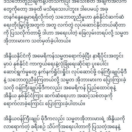
ဒီသဘောတူညီချက်နဲ့ပတ်သက်ပြီး အသေးစိတ် အချက်အလက်
တွေကိုတော့ အခုထိ မသိရသေးပါဘူး။ ဒါပေမယ့် အခု
တနင်္ဂနွေနေ့မှာရရှိလိုက်တဲ့ သဘောတူညီမှုဟာ နှစ်နိုင်ငံဆက်ဆံ
ရေးတိုးမြှင့်ဖို့အတွက် အတူ လက်တွဲ လုပ်ဆောင်နိုင်တယ်ဆိုတာ
ကို ပြသလိုက်တာမို့ ဒါဟာ အရေးပါတဲ့ ခြေလှမ်းတရပ်လို့ သမ္မတ
အိုဘားမားက သတ်မှတ်ခဲ့ပါတယ်။
အိန္ဒိယနိုင်ငံကို အမေရိကန်သမ္မတရောက်ခဲ့ပြီး နာရီပိုင်းအတွင်း
မှာပဲ နှစ်နိုင်ငံ ကာကွယ်ရေးနဲ့လုံခြုံရေးဆိုင်ရာ ပူးပေါင်း
ဆောင်ရွက်မှုတွေ နက်နက်ရှိုင်းရှိုင်း လုပ်ဆောင်ဖို့ ဝန်ကြီးချုပ်မိုဒီ
နဲ့ သဘောတူညီခဲ့ကြတယ်လို့ သမ္မတ အိုဘားမားက ပြောကြားခဲ့
သလို ဝန်ကြီးချုပ်မိုဒီကလည်း အမေရိကန် ပြည်ထောင်စုနဲ့
အိန္ဒိယ နှစ်နိုင်ငံကြား ဆက်ဆံရေးဟာ အဆင့်သစ်တခုကို
ရောက်လာခဲ့ကြောင်း ပြောကြားခဲ့ပါတယ်။
အိန္ဒိယဝန်ကြီးချုပ် မိုဒီကလည်း သမ္မတအိုဘားမားရဲ့ အိန္ဒိယကို
လာရောက်တဲ့ ခရီးစဉ် သိပ်ကိုအရေးပါတာကို ပြသတဲ့အနေနဲ့