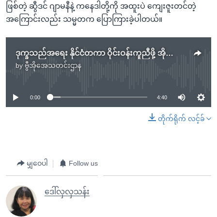
ဖြစ်တဲ့ ဆွီဒင် ဂျာမနီနဲ့ ကနေဒါတို့ကို အထူးပဲ ကျေးဇူးတင်တဲ့
အကြောင်းလည်း သမ္မတက ပြောကြားခဲ့ပါတယ်။
ဒုက္ခသည်အရေး နိုင်ငံတကာ ဝိုင်းဝန်းကူညီဖို့ အိုဘားမား တိုက်တွန်း
by
ဗွီအိုအေသတင်းဌာန
No media source currently available
0:00
4:40
တိုက်ရိုက် လင့်ခ်
မျှဝေပါ
Follow us
ဒေါ်လှလှသန်း