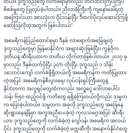
တယ်။ ဒုက္ခသည်တွေ လက်ခံရာမှာလည်း တင်းတင်းကြပ်ကြပ်
စိစစ်မှုတွေ ပြုလုပ်ခဲ့ပါတယ်။ ညီလာခံကြီးကို ကျနော်ခေါ်ရတဲ့
အကြောင်းဟာ အားလုံးက ဝိုင်းဝန်းပြီး ဒီထက်ပိုလုပ်ဆောင်ကြဖို့
ဆော်သြလိုတဲ့အတွက် ဖြစ်ပါတယ်”
အမေရိကန်ပြည်ထောင်စုမှာ ဒီနှစ် လာရောက်အခြေချတဲ့
ဒုက္ခသည်တွေမှာ မြန်မာနိုင်ငံက အများဆုံးဖြစ်ပြီး၊ ကွန်ဂိုက
ဒုတိယနဲ့ ဆီးရီးယားက တတိယ လိုက်တာဖြစ်ပါတယ်။ ၂၀၁၇ ခု
မှာလည်း ဒီနှစ်ထက်ပိုပြီး ၃၀% တိုးပြီး ဒုက္ခသည် ၁ သိန်း
၁သောင်းကျော် လက်ခံဖို့ရှိတယ်လို့ အမေရိကန်က ကတိပြုထား
တဲ့အပြင် အမေရိကန်စီးပွားရေး လုပ်ငန်းရှင်ကြီးတွေနဲ့
နိုင်ငံတကာ အလှုရှင်တွေထံကလည်း အလှူငွေ ဒေါ်လာပေါင်း
သန်း ၆၅၀ ထည့်ဝင်ဖို့ ကတိတွေ ရရှိခဲ့ကြတယ်လို့လည်း သမ္မတ
က ပြောခဲ့ပါတယ်။ သမ္မတက အခုလို ဒုက္ခသည်တွေ အခြေနေ
ဆိုးရွားနေချိန်မှာ အကူအညီပေးခဲ့တဲ့ ကုလသမဂ္ဂအပြင် ဆီးရီး
ယား ဒုက္ခသည်တွေကို လက်ခံခဲ့တဲ့ ဂျော်ဒန်၊ အမေရိက အလယ်
ပိုင်း ဒုက္ခသည်တွေကို လက်ခံခဲ့တဲ့ မက္ကဆီကို၊ အနောက်နိုင်ငံတွေ