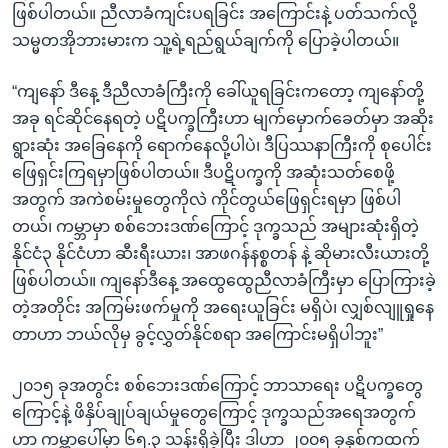
ဖြစ်ပါတယ်။ ညီလာခံကျင်းပရခြင်း အကြောင်းနဲ့ ပတ်သက်လို့
သမ္မတအိုဘားမားက သူ့ရဲ့ရည်ရွယ်ချက်ကို ပြောခဲ့ပါတယ်။
“ကျနော် ဒီနေ့ ဒီညီလာခံကြီးကို ခေါ်ယူရခြင်းကတော့ ကျနော်တို့
အခု ရင်ဆိုင်နေရတဲ့ ပဋိပက္ခကြီးဟာ မျက်မှောက်ခေတ်မှာ အဆိုး
ရွားဆုံး အခြေနေကို ရောက်နေလို့ပါပဲ၊ ဒီပြဿနာကြီးကို စုပေါင်း
ဖြေရှင်းကြရမှာဖြစ်ပါတယ်။ ဒီပဋိပက္ခကို အဆုံးသတ်စေဖို့
အတွက် အကဲစမ်းမှုတွေကိုလဲ ကိုင်တွယ်ဖြေရှင်းရမှာ ဖြစ်ပါ
တယ်၊ ကမ္ဘာမှာ စစ်ဘေးဒဏ်ကြောင့် ဒုက္ခသည် အများဆုံးရှိတဲ့
နိုင်ငံ၃ နိုင်ငံဟာ ဆီးရီးယား၊ အာဖဂန်နစ္စတန် နဲ့ ဆိုမားလီးယားတို့
ဖြစ်ပါတယ်။ ကျနော်ဒီနေ့ အထွေထွေညီလာခံကြီးမှာ ပြောကြားခဲ့
တဲ့အတိုင်း အကြမ်းဖက်မှုကို အရေးယူခြင်း မရှိပဲ၊ လျှစ်လျူရှုနေ
တာဟာ ဘယ်လိုမှ ခွင့်လွှတ်နိုင်စရာ အကြောင်းမရှိပါဘူး”
၂၀၁၅ ခုအတွင်း စစ်ဘေးဒဏ်ကြောင့် ဘာသာရေး ပဋိပက္ခတွေ
ကြောင့်နဲ့ ဖိနှိပ်ချုပ်ချယ်မှုတွေကြောင့် ဒုက္ခသည်အရေအတွက်
ဟာ ကမ္ဘာပေါ်မှာ ၆၅.၃ သန်းရှိခဲ့ပြီး ဒါဟာ ၂၀၀၅ ခုနှစ်ကထက်