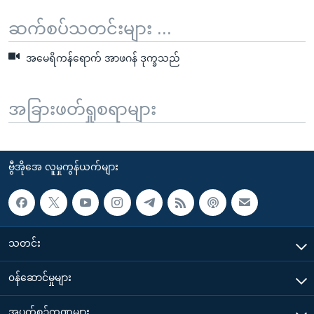
ဆက်စပ်သတင်းများ ...
အမေရိကန်ရောက် အာဖဂန် ဒုက္ခသည်
အခြားဖတ်ရှုစရာများ
ဗွီအိုအေ လူမှုကွန်ယက်များ
သတင်း
၀န်ဆောင်မှုများ
အပတ်စဉ်ကဏ္ဍများ