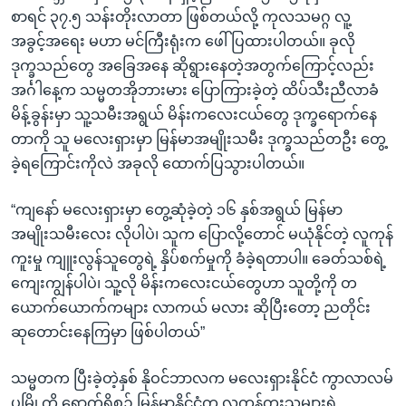
စာရင် ၃၇.၅ သန်းတိုးလာတာ ဖြစ်တယ်လို့ ကုလသမဂ္ဂ လူ့
အခွင့်အရေး မဟာ မင်ကြီးရုံးက ဖေါ်ပြထားပါတယ်။ ခုလို
ဒုက္ခသည်တွေ အခြေအနေ ဆိုရွားနေတဲ့အတွက်ကြောင့်လည်း
အင်္ဂါနေ့က သမ္မတအိုဘားမား ပြောကြားခဲ့တဲ့ ထိပ်သီးညီလာခံ
မိန့်ခွန်းမှာ သူ့သမီးအရွယ် မိန်းကလေးငယ်တွေ ဒုက္ခရောက်နေ
တာကို သူ မလေးရှားမှာ မြန်မာအမျိုးသမီး ဒုက္ခသည်တဦး တွေ့
ခဲ့ရကြောင်းကိုလဲ အခုလို ထောက်ပြသွားပါတယ်။
“ကျနော် မလေးရှားမှာ တွေ့ဆုံခဲ့တဲ့ ၁၆ နှစ်အရွယ် မြန်မာ
အမျိုးသမီးလေး လိုပါပဲ၊ သူက ပြောလို့တောင် မယုံနိုင်တဲ့ လူကုန်
ကူးမှု ကျူးလွန်သူတွေရဲ့ နှိပ်စက်မှုကို ခံခဲ့ရတာပါ။ ခေတ်သစ်ရဲ့
ကျေးကျွန်ပါပဲ၊ သူ့လို မိန်းကလေးငယ်တွေဟာ သူတို့ကို တ
ယောက်ယောက်ကများ လာကယ် မလား ဆိုပြီးတော့ ညတိုင်း
ဆုတောင်းနေကြမှာ ဖြစ်ပါတယ်”
သမ္မတက ပြီးခဲ့တဲ့နှစ် နိုဝင်ဘာလက မလေးရှားနိုင်ငံ ကွာလာလမ်
ပူမြို့ကို ရောက်ရှိစဉ် မြန်မာနိုင်ငံက လူကုန်ကူးသူများရဲ့