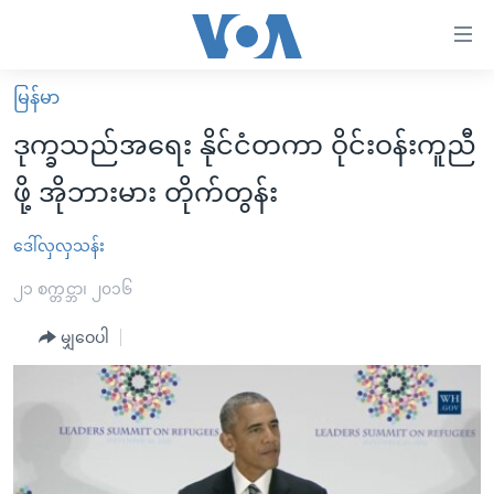
သုံး
ရ
လွယ်ကူ
မြန်မာ
မူလစာမျက်နှာ
စေ
ဒုက္ခသည်အရေး နိုင်ငံတကာ ဝိုင်းဝန်းကူညီ
မြန်မာ
သည့်
ဖို့ အိုဘားမား တိုက်တွန်း
ကမ္ဘာ့သတင်းများ
Link
ဗွီဒီယို
နိုင်ငံတကာ
ဒေါ်လှလှသန်း
များ
သတင်းလွတ်လပ်ခွင့်
အမေရိကန်
၂၁ စက္တင္ဘာ၊ ၂၀၁၆
ပင်မ
ရပ်ဝန်းတခု လမ်းတခု အလွန်
တရုတ်
အကြောင်းအရာ
မျှဝေပါ
သို့
အင်္ဂလိပ်စာလေ့လာမယ်
အစ္စရေး-ပါလက်စတိုင်း
ကျော်
အပတ်စဉ်ကဏ္ဍများ
အမေရိကန်သုံးအီဒီယံ
ကြည့်
ရေဒီယိုနှင့်ရုပ်သံ အချက်အလက်များ
မကြေးမုံရဲ့ အင်္ဂလိပ်စာ
ရေဒီယို
ရန်
ပင်မ
ရေဒီယို/တီဗွီအစီအစဉ်
ရုပ်ရှင်ထဲက အင်္ဂလိပ်စာ
တီဗွီ