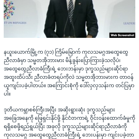
အ
သုတပဒေသာ အင်္ဂလိပ်စာ
ညွန်း
Learning English
စာမျက်နှာ
သို့
ဗွီအိုအေ လူမှုကွန်ယက်များ
ကျော်
ကြည့်
နယူးယောက်မြို့က (၇၁) ကြိမ်မြောက် ကုလသမဂ္ဂအထွေထွေ
ရန်
ဘာသာစကားများ
ညီလာခံမှာ သမ္မတအိုဘားမား မိန့်ခွန်းပြောကြားခဲ့သလိုပဲ၊
ရှာဖွေ
အထွေထွေညီလာခံကြီးရဲ့ ဘေးဘန်းမှာ ဒုက္ခသည်များဆိုင်ရာ
ရန်
အထူးထိပ်သီး ညီလာခံတရပ်ကိုလဲ သမ္မတအိုဘားမားက တာဝန်
နေရာ
ယူကျင်းပခဲ့ပါတယ်။ အကြောင်းစုံကို ဒေါ်လှလှသန်းက တင်ပြမှာ
သို့
ပါ။
ကျော်
ရန်
ဒုတိယကမ္ဘာစစ်ကြီးအပြီး အဆိုးရွားဆုံး ဒုက္ခသည်များ
အခြေအနေကို ဖြေရှင်းနိုင်ဖို့ နိုင်ငံတကာရဲ့ ဝိုင်းဝန်းထောက်ခံမှုကို
ရရှိစေဖို့ရည်ရွယ်ပြီး အခုလို ဒုက္ခသည်များဆိုင်ရာညီလာခံကို
ကုလသမဂ္ဂ အထွေထွေညီလာခံကြီးရဲ့ ဘေးပန်းမှာ ကျင်းပခဲ့တာ