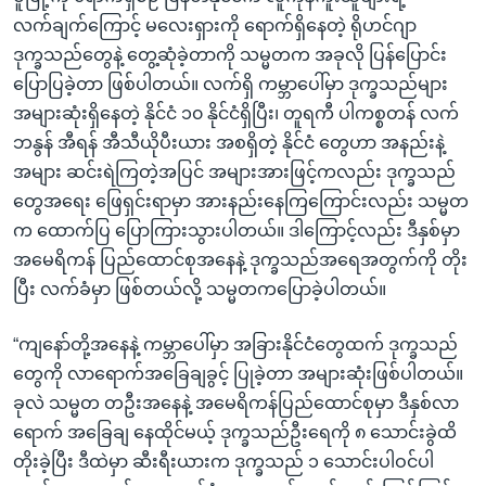
လက်ချက်ကြောင့် မလေးရှားကို ရောက်ရှိနေတဲ့ ရိုဟင်ဂျာ
ဒုက္ခသည်တွေနဲ့ တွေ့ဆုံခဲ့တာကို သမ္မတက အခုလို ပြန်ပြောင်း
ပြောပြခဲ့တာ ဖြစ်ပါတယ်။ လက်ရှိ ကမ္ဘာပေါ်မှာ ဒုက္ခသည်များ
အများဆုံးရှိနေတဲ့ နိုင်ငံ ၁၀ နိုင်ငံရှိပြီး၊ တူရကီ ပါကစ္စတန် လက်
ဘနွန် အီရန် အီသီယိုပီးယား အစရှိတဲ့ နိုင်ငံ တွေဟာ အနည်းနဲ့
အများ ဆင်းရဲကြတဲ့အပြင် အများအားဖြင့်ကလည်း ဒုက္ခသည်
တွေအရေး ဖြေရှင်းရာမှာ အားနည်းနေကြကြောင်းလည်း သမ္မတ
က ထောက်ပြ ပြောကြားသွားပါတယ်။ ဒါကြောင့်လည်း ဒီနှစ်မှာ
အမေရိကန် ပြည်ထောင်စုအနေနဲ့ ဒုက္ခသည်အရေအတွက်ကို တိုး
ပြီး လက်ခံမှာ ဖြစ်တယ်လို့ သမ္မတကပြောခဲ့ပါတယ်။
“ကျနော်တို့အနေနဲ့ ကမ္ဘာပေါ်မှာ အခြားနိုင်ငံတွေထက် ဒုက္ခသည်
တွေကို လာရောက်အခြေချခွင့် ပြုခဲ့တာ အများဆုံးဖြစ်ပါတယ်။
ခုလဲ သမ္မတ တဦးအနေနဲ့ အမေရိကန်ပြည်ထောင်စုမှာ ဒီနှစ်လာ
ရောက် အခြေချ နေထိုင်မယ့် ဒုက္ခသည်ဦးရေကို ၈ သောင်းခွဲထိ
တိုးခဲ့ပြီး ဒီထဲမှာ ဆီးရီးယားက ဒုက္ခသည် ၁ သောင်းပါဝင်ပါ