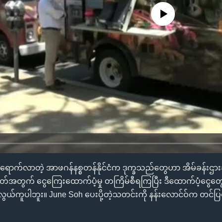
No media source currently availa
ရောက်လာတဲ့ အာဖဂန်နစ္စတန်နိုင်ငံက ဒုက္ခသည်တွေဟာ အိမ်ခန်း
ိတ်အတွက် ငွေကြေးထောက်ပံ့မှု တကြိမ်စီရကြပြီး ဒီထောက်ပံ့ငွေတွေမ
လွယ်ကူပါဘူး။ June Soh ပေးပို့တဲ့သတင်းကို နန်းလောင်ဝ်က တင်