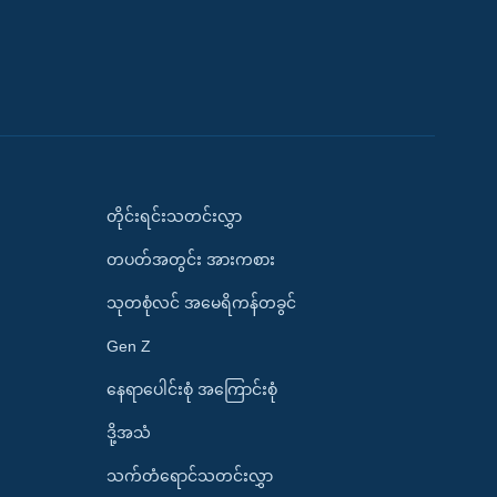
တိုင်းရင်းသတင်းလွှာ
တပတ်အတွင်း အားကစား
သုတစုံလင် အမေရိကန်တခွင်
Gen Z
နေရာပေါင်းစုံ အကြောင်းစုံ
ဒို့အသံ
သက်တံရောင်သတင်းလွှာ