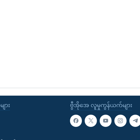
ုများ
ဗွီအိုအေ လူမှုကွန်ယက်များ