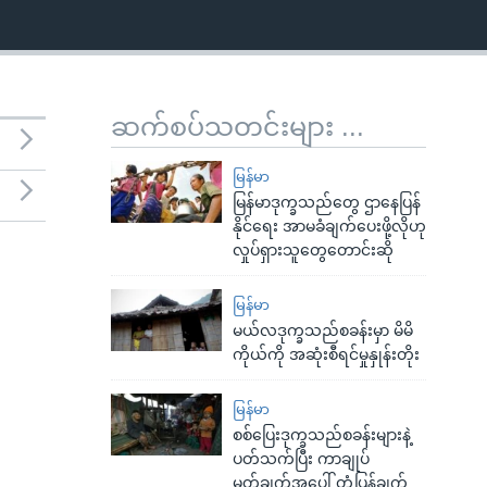
ဆက်စပ်သတင်းများ ...
မြန်မာ
မြန်မာဒုက္ခသည်တွေ ဌာနေပြန်
နိုင်ရေး အာမခံချက်ပေးဖို့လိုဟု
လှုပ်ရှားသူတွေတောင်းဆို
မြန်မာ
မယ်လဒုက္ခသည်စခန်းမှာ မိမိ
ကိုယ်ကို အဆုံးစီရင်မှုနှုန်းတိုး
မြန်မာ
စစ်ပြေးဒုက္ခသည်စခန်းများနဲ့
ပတ်သက်ပြီး ကာချုပ်
မှတ်ချက်အပေါ် တုံ့ပြန်ချက်