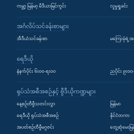
ကမ္ဘာ့ မြန်မာ့ မီဒီယာမြင်ကွင်း
လူမှုရှုခင်း
အင်္ဂလိပ်သင်ခန်းစာများ
အီဒီယံသင်ခန်းစာ
မကြေးမုံရဲ့အင
ရေဒီယို
နံနက်ပိုင်း ၆း၀၀-ရး၀၀
ညပိုင်း ၉း၀
ရုပ်သံအစီအစဉ်နှင့် ဗွီဒီယိုကဏ္ဍများ
နေ့စဉ်တီဗွီသတင်းလွှာ
မြန်မာ
ရေဒီယို ရုပ်သံအစီအစဉ်
နိုင်ငံတကာ
အပတ်စဉ်တီဗွီမဂ္ဂဇင်း
တွေ့ဆုံမေးမြန