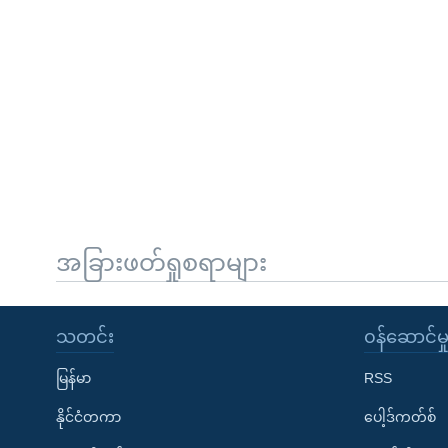
အခြားဖတ်ရှုစရာများ
သတင်း
၀န်ဆောင်မှ
မြန်မာ
RSS
နိုင်ငံတကာ
ပေါ့ဒ်ကတ်စ်