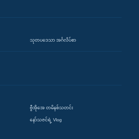
သုတပဒေသာ အင်္ဂလိပ်စာ
ဗွီအိုအေ တမိနစ်သတင်း
နော်သဇင်ရဲ့ Vlog