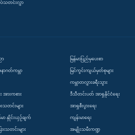
းလ်သတင်းလွှာ
ပညာ
မြန်မာပြည်မှပေးစာ
အနာဂတ်ကမ္ဘာ
မြင်ကွင်းကျယ်မှတ်စုများ
ကမ္ဘာတလွှားခရီးသွား
း အားကစား
ဒီသီတင်းပတ် အာရှနိုင်ငံရေး
ားသတင်းများ
အာရှစီးပွားရေး
်မာ နှိုင်းယှဉ်ချက်
ကျန်းမာရေး
ပြားသတင်းများ
အမျိုးသမီးကဏ္ဍ