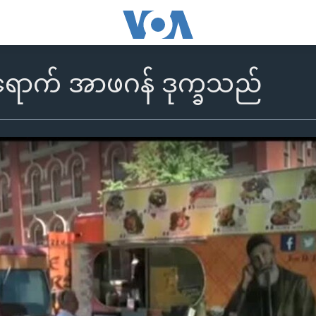
ောက် အာဖဂန် ဒုက္ခသည်