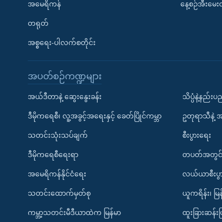
အမေရိကန်
နေ့စဉ်အီးမေ
တရုတ်
အစ္စရေး-ပါလက်စတိုင်း
အပတ်စဉ်ကဏ္ဍများ
အယ်ဒီတာနဲ့ ဆွေးနွေးခန်း
သိပ္ပံနဲ့နည်း
ဒီမိုကရေစီ၊ လူ့အခွင့်အရေးနှင့် ခေတ်ပြိုင်ကမ္ဘာ
ဥတုရာသီနဲ့ 
သတင်းသုံးသပ်ချက်
စီးပွားရေး
ဒီမိုကရေစီရေးရာ
တပတ်အတွင်
အမေရိကန်နိုင်ငံရေး
လယ်ယာစီးပွ
သတင်းထောက်မှတ်စု
ယူကရိန်း၊ မြန
ကမ္ဘာ့သတင်းမီဒီယာထဲက မြန်မာ
ထူးခြားဆန်း