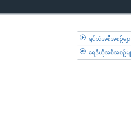
ရုပ်သံအစီအစဉ်မျာ
ရေဒီယိုအစီအစဉ်မျ