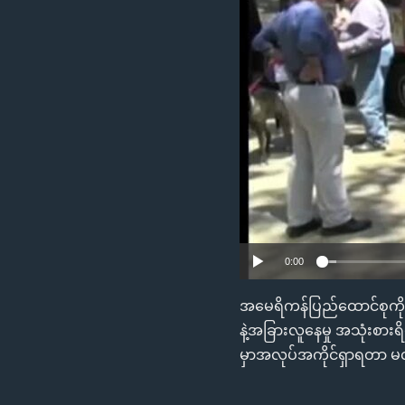
သုတပဒေသာ အင်္ဂလိပ်စာ
အ
ညွန်း
စာမျက်နှာ
သို့
ကျော်
ကြည့်
ရန်
ရှာဖွေ
ရန်
နေရာ
သို့
0:00
ကျော်
ရန်
အမေရိကန်ပြည်ထောင်စုကို
နဲ့အခြားလူနေမှု အသုံးစားရ
မှာအလုပ်အကိုင်ရှာရတာ မ