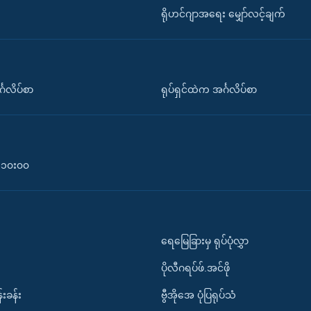
ရိုဟင်ဂျာအရေး မျှော်လင့်ချက်
်္ဂလိပ်စာ
ရုပ်ရှင်ထဲက အင်္ဂလိပ်စာ
၀-၁၀း၀၀
ရေမြေခြားမှ ရုပ်ပုံလွှာ
ပိုလီဂရပ်ဖ်.အင်ဖို
်းခန်း
ဗွီအိုအေ ပုံပြရုပ်သံ