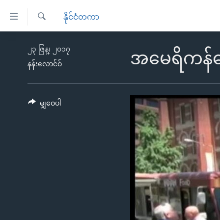
သုံး
နိုင်ငံတကာ
ရ
ရှာဖွေ
လွယ်ကူ
မူလစာမျက်နှာ
၂၃ ဇြန္၊ ၂၀၁၇
ရ
အမေရိကန်ရ
စေ
မြန်မာ
လာ
နန်းလောင်ဝ်
သည့်
ဒ်
ကမ္ဘာ့သတင်းများ
Link
ဗွီဒီယို
နိုင်ငံတကာ
မျှဝေပါ
များ
သတင်းလွတ်လပ်ခွင့်
အမေရိကန်
ပင်မ
ရပ်ဝန်းတခု လမ်းတခု အလွန်
တရုတ်
အကြောင်းအရာ
အင်္ဂလိပ်စာလေ့လာမယ်
အစ္စရေး-ပါလက်စတိုင်း
သို့
အပတ်စဉ်ကဏ္ဍများ
အမေရိကန်သုံးအီဒီယံ
ကျော်
ကြည့်
ရေဒီယိုနှင့်ရုပ်သံ အချက်အလက်များ
မကြေးမုံရဲ့ အင်္ဂလိပ်စာ
ရေဒီယို
ရန်
ရေဒီယို/တီဗွီအစီအစဉ်
ရုပ်ရှင်ထဲက အင်္ဂလိပ်စာ
တီဗွီ
ပင်မ