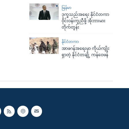
မြန်မာ
ဒုက္ခသည်အရေး နိုင်ငံတကာ
ဝိုင်းဝန်းကူညီဖို့ အိုဘားမား
တိုက်တွန်း
နိုင်ငံတကာ
အာဖဂန်အရေးမှာ ကိုယ်ကျိုး
ရှာတဲ့ နိုင်ငံတချို့ ကန်ဝေဖန်