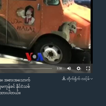
ble
3:38
တိုက်ရိုက် လင့်ခ်
ဌားခ၊ အစားအသောက်
EMBED
ကုန်ခင် နိုင်ငံသစ်
ပြထားပါတယ်။