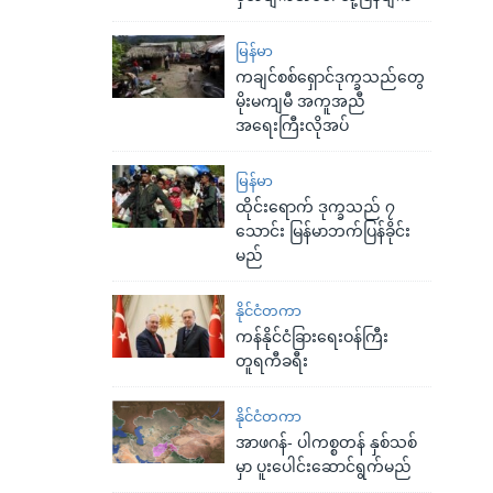
မြန်မာ
ကချင်စစ်ရှောင်ဒုက္ခသည်တွေ
မိုးမကျမီ အကူအညီ
အရေးကြီးလိုအပ်
မြန်မာ
ထိုင်းရောက် ဒုက္ခသည် ၇
သောင်း မြန်မာဘက်ပြန်ခိုင်း
မည်
နိုင်ငံတကာ
ကန်နိုင်ငံခြားရေးဝန်ကြီး
တူရကီခရီး
နိုင်ငံတကာ
အာဖဂန်- ပါကစ္စတန် နှစ်သစ်
မှာ ပူးပေါင်းဆောင်ရွက်မည်