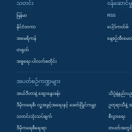
သတင်း
၀န်ဆောင်မှ
မြန်မာ
RSS
နိုင်ငံတကာ
ပေါ့ဒ်ကတ်စ်
အမေရိကန်
နေ့စဉ်အီးမေ
တရုတ်
အစ္စရေး-ပါလက်စတိုင်း
အပတ်စဉ်ကဏ္ဍများ
အယ်ဒီတာနဲ့ ဆွေးနွေးခန်း
သိပ္ပံနဲ့နည်း
ဒီမိုကရေစီ၊ လူ့အခွင့်အရေးနှင့် ခေတ်ပြိုင်ကမ္ဘာ
ဥတုရာသီနဲ့ 
သတင်းသုံးသပ်ချက်
စီးပွားရေး
ဒီမိုကရေစီရေးရာ
တပတ်အတွင်