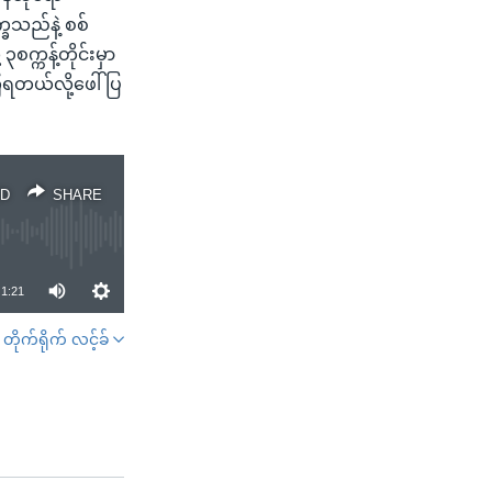
္ခသည်နဲ့ စစ်
္ကန့်တိုင်းမှာ
ရတယ်လို့ဖေါ်ပြ
D
SHARE
1:21
တိုက်ရိုက် လင့်ခ်
SHARE