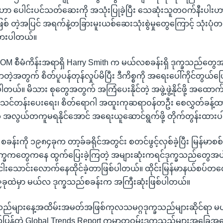
ဟာ ပေါင်းပင်သတ်ဆေးကို အသုံးပြုခဲ့ပြီး သေဆုံးသူတဝက်နီးပါးဟ
် တဲ့အပြင် အရက်နဲ့တခြားမူးယစ်ဆေးသုံးစွဲမှုတွေကြောင့် သုံးပုံ
ထားပါတယ်။
် IOM စီမံကိန်းအရာရှိ Harry Smith က မယ်လစခန်းရှိ ဒုက္ခသည်တွ
လာတဲ့အတွက် စိတ်ပူပန်တုန်လှုပ်မိပြီး ဒီကိစ္စကို အရေးပေါ်ကိုင်တွယ်ဖြေရ
ပါတယ်။ မိသား စုတွေအတွက် အကြံပေးနိုင်တဲ့ အဖွဲ့ဖွဲ့နိုင်ဖို့ အထ
 သင်တန်းပေးရေး၊ စိတ်ရောဂါ အထူးကုဆရာဝန်တဦး စေလွှတ်ခန့်ထာ
 အလွယ်တကူမရနိုင်အောင် အရေးယူဆောင်ရွက်ဖို့ တိုက်တွန်းထား
န်းကို ၁၉၈၄ခုက တာ့ခ်ခရိုင်အတွင်း စတင်ဖွင့်လှစ်ခဲ့ပြီး မြန်မာစစ
ခကတွေကနေ ထွက်ပြေးခဲ့ကြတဲ့ အများဆုံးကရင်ဒုက္ခသည်တွေအပါ
ငါးသောင်းလောက်နေထိုင်ခဲ့တာဖြစ်ပါတယ်။ ထိုင်းမြန်မာနယ်စပ်တလျှ
၉ခုထဲမှာ မယ်လ ဒုက္ခသည်စခန်းက အကြီးဆုံးဖြစ်ပါတယ်။
ခသည်များနေ့အထိမ်းအမတ်အဖြစ်ကုလသမဂ္ဂဒုက္ခသည်များဆိုင်ရာ မဟာ
်တဲ့ Global Trends Report ကမ္ဘာတဝှမ်းဒုက္ခသည်များအခြေအန