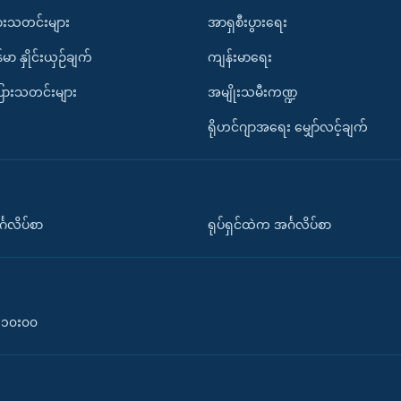
ားသတင်းများ
အာရှစီးပွားရေး
်မာ နှိုင်းယှဉ်ချက်
ကျန်းမာရေး
ပြားသတင်းများ
အမျိုးသမီးကဏ္ဍ
ရိုဟင်ဂျာအရေး မျှော်လင့်ချက်
်္ဂလိပ်စာ
ရုပ်ရှင်ထဲက အင်္ဂလိပ်စာ
၀-၁၀း၀၀