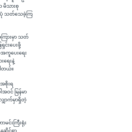
ာ မိသားစု
တပုံ သတ်သေခဲ့ကြ
ေအကြားမှာ သတ်
ှင်းပေးဖို့
ောက်အကူပေးရေး
းရေးနဲ့
ပါတယ်။
်အစိုးရ
အဝင် မြန်မာ
ောက်မှာရှိတဲ့
မင်းကြီးရုံး
ေဆိုင်ရာ