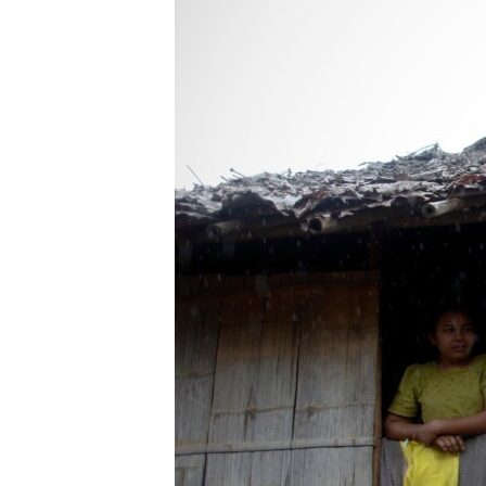
သုတပဒေသာ အင်္ဂလိပ်စာ
အ
ညွန်း
စာမျက်နှာ
သို့
ကျော်
ကြည့်
ရန်
ရှာဖွေ
ရန်
နေရာ
သို့
ကျော်
ရန်