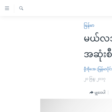
သုံး
ရ
ရှာဖွေ
လွယ်ကူ
မူလစာမျက်နှာ
မြန်မာ
ရ
စေ
မြန်မာ
လာ
မယ်လဒု
သည့်
ဒ်
ကမ္ဘာ့သတင်းများ
Link
ဗွီဒီယို
နိုင်ငံတကာ
အဆုံးစီရ
များ
သတင်းလွတ်လပ်ခွင့်
အမေရိကန်
ပင်မ
ရပ်ဝန်းတခု လမ်းတခု အလွန်
တရုတ်
ဗွီအိုအေ (မြန်မာပိုင်
အကြောင်းအရာ
အင်္ဂလိပ်စာလေ့လာမယ်
အစ္စရေး-ပါလက်စတိုင်း
၂၀ ဇြန္၊ ၂၀၁၇
သို့
အပတ်စဉ်ကဏ္ဍများ
အမေရိကန်သုံးအီဒီယံ
ကျော်
မျှဝေပါ
ကြည့်
ရေဒီယိုနှင့်ရုပ်သံ အချက်အလက်များ
မကြေးမုံရဲ့ အင်္ဂလိပ်စာ
ရေဒီယို
ရန်
ရေဒီယို/တီဗွီအစီအစဉ်
ရုပ်ရှင်ထဲက အင်္ဂလိပ်စာ
တီဗွီ
ပင်မ