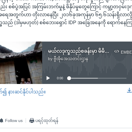
း စစ်ပွဲအပြင် အကြမ်းဘက်မှုနဲ့ ဖိနှိပ်မှုတွေကြောင့် ကမ္ဘာ့တဝှမ်းဒုက
ရေအတွက်ဟာ တိုးလာနေပြီး ၂၀၁၆ခုအကုန်မှာ ၆၅.၆သန်းရှိလာလို့ ၃စက
္ခသည် (ဒါမှမဟုတ်) စစ်ဘေးရှောင် IDP အခြေအနေကို ရောက်နေကြ
မယ်လဒုက္ခသည်စခန်းမှာ မိမိကိုယ်ကို အဆုံးစီရင်မှုနှုန်းတိုး
EMBE
by
ဗွီအိုအေသတင်းဌာန
No media source currently available
0:00
တ်၍ နားဆင်နိုင်ပါသည်။
EMBED
Follow us
ပရင့်ထုတ်ရန်