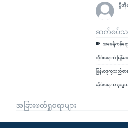
ဗွီအိ
ဆက်စပ်သတင
အမေရိကန်ရော
ထိုင်းရောက် မြန်မာ
မြန်မာဒုက္ခသည်စာ
ထိုင်းရောက် ဒုက္ခ
အခြားဖတ်ရှုစရာများ