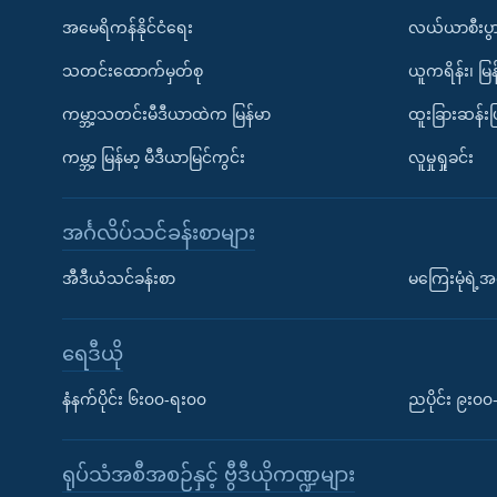
အမေရိကန်နိုင်ငံရေး
လယ်ယာစီးပွ
သတင်းထောက်မှတ်စု
ယူကရိန်း၊ မြန
ကမ္ဘာ့သတင်းမီဒီယာထဲက မြန်မာ
ထူးခြားဆန်း
ကမ္ဘာ့ မြန်မာ့ မီဒီယာမြင်ကွင်း
လူမှုရှုခင်း
အင်္ဂလိပ်သင်ခန်းစာများ
အီဒီယံသင်ခန်းစာ
မကြေးမုံရဲ့အင
ရေဒီယို
နံနက်ပိုင်း ၆း၀၀-ရး၀၀
ညပိုင်း ၉း၀
ရုပ်သံအစီအစဉ်နှင့် ဗွီဒီယိုကဏ္ဍများ