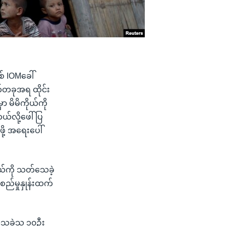
် IOMခေါ်
က်တခုအရ ထိုင်း
ာ မိမိကိုယ်ကို
်လို့ဖေါ်ပြ
ု့ အရေးပေါ်
ယ်ကို သတ်သေခဲ့
စည်မှုနှုန်းထက်
ေခဲ့သူ ၁၀ဦး