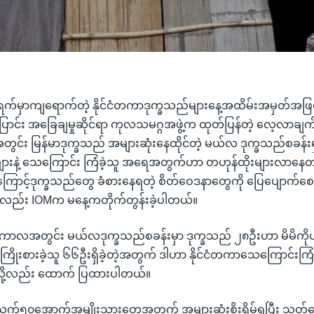
က်မှာကျရောက်တဲ့ နိုင်ငံတကာဒုက္ခသည်များနေ့အထိမ်းအမှတ်အဖြစ
့ပြောင်း အခြေချမှုဆိုင်ရာ ကုလသမဂ္ဂအဖွဲ့က ထုတ်ပြန်တဲ့ လေ့လာချ
ုင်အတွင်း မြန်မာဒုက္ခသည် အများဆုံးနေထိုင်တဲ့ မယ်လ ဒုက္ခသည်စခန်းမှ
နဲ့ သေကြောင်း ကြံခဲ့သူ အရေအတွက်ဟာ တဟုန်ထိုးများလာနေတယ
ောင့်ဒုက္ခသည်တွေ ခံစားနေရတဲ့ စိတ်ဝေဒနာတွေကို ပြေပျောက်စေဖိ
ု့လည်း IOMက မနေ့ကတိုက်တွန်းခဲ့ပါတယ်။
စ်တာကာလအတွင်း မယ်လဒုက္ခသည်စခန်းမှာ ဒုက္ခသည် ၂၈ဦးဟာ မိမိကို
ို့ ကြိုးစားခဲ့သူ ၆၆ဦးရှိခဲ့တဲ့အတွက် ဒါဟာ နိုင်ငံတကာသေကြောင်းကြံ
ို့လည်း ထောက် ပြထားပါတယ်။
က်၅၀အောက်အမျိုးသားတွေအတွက် အများဆုံးစိုးရိမ်ရပြီး သတ်သ