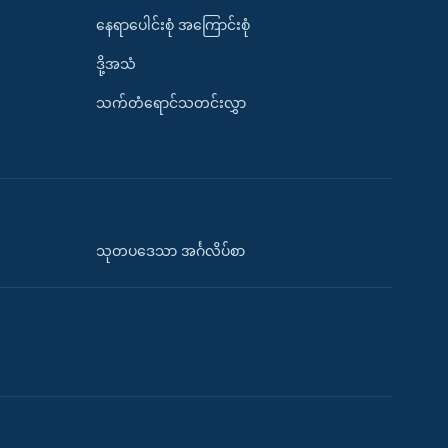
နေရာပေါင်းစုံ အကြောင်းစုံ
ဒို့အသံ
သက်တံရောင်သတင်းလွှာ
သုတပဒေသာ အင်္ဂလိပ်စာ