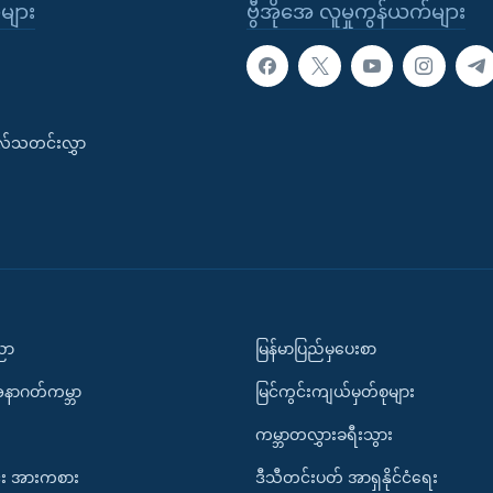
ုများ
ဗွီအိုအေ လူမှုကွန်ယက်များ
းလ်သတင်းလွှာ
ပညာ
မြန်မာပြည်မှပေးစာ
အနာဂတ်ကမ္ဘာ
မြင်ကွင်းကျယ်မှတ်စုများ
ကမ္ဘာတလွှားခရီးသွား
း အားကစား
ဒီသီတင်းပတ် အာရှနိုင်ငံရေး