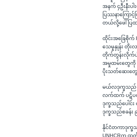
အနက် ၄ဦးနီးပါး
ပြဿနာကြောင့်ဖြစ
တယ်လို့ဖေါ်ပြ
ထိုင်းအခြေစိုက
သေမှုနှုန်း တိုး
တိုက်တွန်းလိုက်
အမှုထမ်းတွေကို
ပိုးသတ်ဆေးတွေ
မယ်လဒုက္ခသည် စခ
လက်ထက် ပဋိပက္
ဒုက္ခသည်ပေါင်း 
ဒုက္ခသည်စခန်း 
နိုင်ငံတကာဒုက္
UNHCRက ထုတ်ပြန