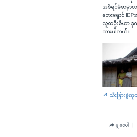
အစီရင်ခံစာမှာလည်
ဘေးရှောင် IDPအ
လူတဦးစီဟာ ဒုက
ထားပါတယ်။
သီးခြားခွဲထု
မျှဝေပါ