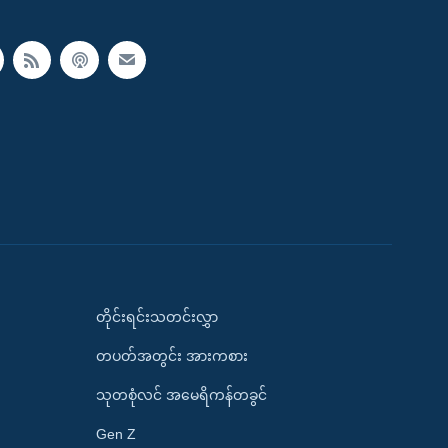
တိုင်းရင်းသတင်းလွှာ
တပတ်အတွင်း အားကစား
သုတစုံလင် အမေရိကန်တခွင်
Gen Z