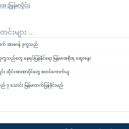
ုအေ (မြန်မာပိုင်း)
်းများ ...
က် အာဖဂန် ဒုက္ခသည်
ဒုက္ခသည်တွေ နေရပ်ပြန်နိုင်ရေး မြန်မာအစိုးရ ဆွေးနွေး
ရင်း ထိုင်းအာဏာပိုင်တွေ စတင်ကောက်ယူ
သည် ၇ သောင်း မြန်မာဘက်ပြန်ခိုင်းမည်