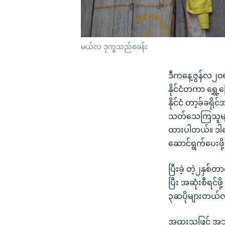
မယ်လ ဒုက္ခသည်စခန်း
ဒီကနေ့ဇွန်လ၂၀ရ
နိုင်ငံတကာ ရွှေ
နိုင်ငံ တာ့ခ်ခရိ
သတ်သေကြသူများ
ထားပါတယ်။ ဒါကြ
ဆောင်ရွက်ပေးဖိ
ပြီးခဲ့ တဲ့၂နှ
ပြီး အဆုံးစီရင်ဖ
၃ဆပိုများတယ်လ
အထူးသဖြင့် အသ