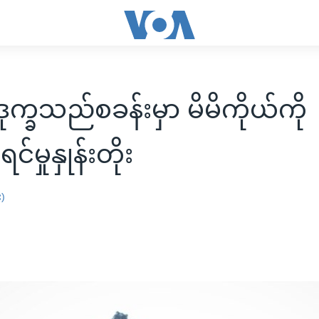
က္ခသည်စခန်းမှာ မိမိကိုယ်ကို
င်မှုနှုန်းတိုး
း)