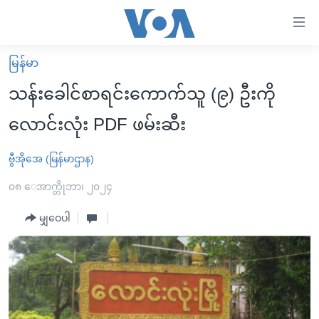
သုံး
ရ
လွယ်ကူ
မြန်မာ
မူလစာမျက်နှာ
စေ
သန်းခေါင်စာရင်းကောက်သူ (၉) ဦးကို
မြန်မာ
သည့်
လောင်းလုံး PDF ဖမ်းဆီး​​​​​​​
ကမ္ဘာ့သတင်းများ
Link
ဗွီဒီယို
နိုင်ငံတကာ
ဗွီအိုအေ (မြန်မာဌာန)
များ
သတင်းလွတ်လပ်ခွင့်
အမေရိကန်
၀၈ ေအာက္တိုဘာ၊ ၂၀၂၄
ပင်မ
ရပ်ဝန်းတခု လမ်းတခု အလွန်
တရုတ်
အကြောင်းအရာ
မျှဝေပါ
သို့
အင်္ဂလိပ်စာလေ့လာမယ်
အစ္စရေး-ပါလက်စတိုင်း
ကျော်
အပတ်စဉ်ကဏ္ဍများ
အမေရိကန်သုံးအီဒီယံ
ကြည့်
ရေဒီယိုနှင့်ရုပ်သံ အချက်အလက်များ
မကြေးမုံရဲ့ အင်္ဂလိပ်စာ
ရေဒီယို
ရန်
ပင်မ
ရေဒီယို/တီဗွီအစီအစဉ်
ရုပ်ရှင်ထဲက အင်္ဂလိပ်စာ
တီဗွီ