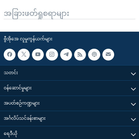
အခြားဖတ်ရှုစရာများ
ဗွီအိုအေ လူမှုကွန်ယက်များ
သတင်း
၀န်ဆောင်မှုများ
အပတ်စဉ်ကဏ္ဍများ
အင်္ဂလိပ်သင်ခန်းစာများ
ရေဒီယို