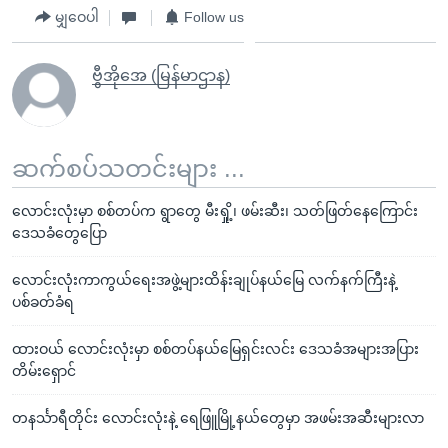
မျှဝေပါ
Follow us
ဗွီအိုအေ (မြန်မာဌာန)
ဆက်စပ်သတင်းများ ...
လောင်းလုံးမှာ စစ်တပ်က ရွာတွေ မီးရှို့၊ ဖမ်းဆီး၊ သတ်ဖြတ်နေကြောင်း
ဒေသခံတွေပြော
လောင်းလုံးကာကွယ်ရေးအဖွဲ့များထိန်းချုပ်နယ်မြေ လက်နက်ကြီးနဲ့
ပစ်ခတ်ခံရ
ထားဝယ် လောင်းလုံးမှာ စစ်တပ်နယ်မြေရှင်းလင်း ဒေသခံအများအပြား
တိမ်းရှောင်
တနင်္သာရီတိုင်း လောင်းလုံးနဲ့ ရေဖြူမြို့နယ်တွေမှာ အဖမ်းအဆီးများလာ