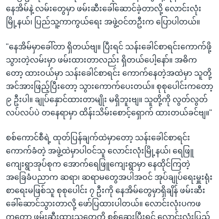
နေအိမ်နဲ့ လမ်းတွေမှာ ဖမ်းဆီးခေါ်ဆောင်ခဲ့တာလို့ လောင်းလုံး
မြို့နယ်၊ ပြည်သူ့ကာကွယ်ရေး အဖွဲ့ဝင်တဦးက ပြောပါတယ်။
"နေအိမ်မှာခေါ်တာ ရှိတယ်ဗျ။ ပြီးရင် သန်းခေါင်စာရင်းကောက်ဖို့
သွားတဲ့လမ်းမှာ ဖမ်းထားတာလည်း ရှိတယ်ပေါ့နော်။ အဓိက
တော့ ထားဝယ်မှာ သန်းခေါင်စာရင်း ကောက်နေတဲ့အထဲမှာ သူတို့
အင်အားဖြည့်ပြီးတော့ သွားကောက်ပေးတယ်။ စုစုပေါင်းကတော့
၉ ဦးပါ။ ချုပ်နှောင်ထားတာမျိုး မရှိဘူးဗျ။ သူတို့ကို လွတ်လွတ်
လပ်လပ်ပဲ တနေရာမှာ ထိန်းသိမ်းစောင့်ရှောက် ထားတယ်ခင်ဗျ။"
စစ်ကောင်စီရဲ့ ထုတ်ပြန်ချက်ထဲမှာတော့ သန်းခေါင်စာရင်း
ကောက်ခံတဲ့ အဖွဲ့ထဲမှာပါဝင်သူ လောင်းလုံးမြို့နယ်၊ ရေဖြူ
ကျေးရွာအုပ်စုက အောက်ရေဖြူကျေးရွာမှာ နေထိုင်ကြတဲ့
အခြေခံပညာက ဆရာ၊ ဆရာမတွေအပါအဝင် အုပ်ချုပ်ရေးမှူးရုံး
စာရေးမဖြစ်သူ စုစုပေါင်း ၇ ဦးကို နေအိမ်တွေမှာရှိချိန် ဖမ်းဆီး
ခေါ်ဆောင်သွားတာလို့ ဖော်ပြထားပါတယ်။ လောင်းလုံးပကဖ
ကတော့ ဖမ်းဆီးထားသူတွေကို စစ်ဆေးပြီးရင် လောင်းလုံးပြည်