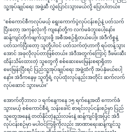
သူ့အုပ်ချုပ်ရေး အဖွဲ့ဆီ လွှဲပြောင်းသွားမယ်လို့ ပြောပါတယ်။
"စစ်ကောင်စီကလုပ်မယ့် ရွေးကောက်ပွဲလုပ်ငန်းစဉ်နဲ့ ပတ်သက်
ပြီးတော့ အကုန်လုံးကို ကျနော်တို့က လက်မခံဘူးပေါ့နော်။
ဆန့်ကျင်တိုက်ဖျက်သွားဖို့ အစီအစဉ်ရှိတယ်ပေါ့။ အဲဒီကိစ္စနဲ့
ပတ်သက်ပြီးတော့ သူတို့ပါဝင် ပတ်သက်တဲ့ဟာကို ရပ်တန့်သွား
အောင် အခုလိုလုပ်တာဖြစ်တယ်။ အဲဒီအတွက်ကြောင့် ဒီဖမ်းဆီး
ထိန်းသိမ်းထားတဲ့ သူတွေကို စစ်ဆေးမေးမြန်းစရာရှိတာ
မေးမြန်းပြီးရင် ပြည်သူ့အုပ်ချုပ်ရေး အဖွဲ့ထံကို အပ်နှံမယ်ပေါ့
နော်။ အဲဒီကနေမှ သူတို့ရဲ့ လုပ်ထုံးလုပ်နည်းအတိုင်း ဆက်လက်
လုပ်ဆောင် သွားမယ်။"
အောက်တိုဘာလ ၁ ရက်နေ့ကနေ ၁၅ ရက်နေ့အထိ ကောက်ခံ
သွားမယ့် စစ်ကောင်စီရဲ့ သန်းခေါင် စာရင်းလုပ်ငန်းစဉ်မှာ ပြည်
သူတွေအနေနဲ့ တတ်နိုင်တဲ့နည်းလမ်းနဲ့ ဆန့်ကျင်ဖို့အပြင် အဲဒီ
လုပ်ငန်းစဉ်မှာ မပါဝင်ကြဖို့ကိုလည်း အာဏာရေးဆန့်ကျင်သူ