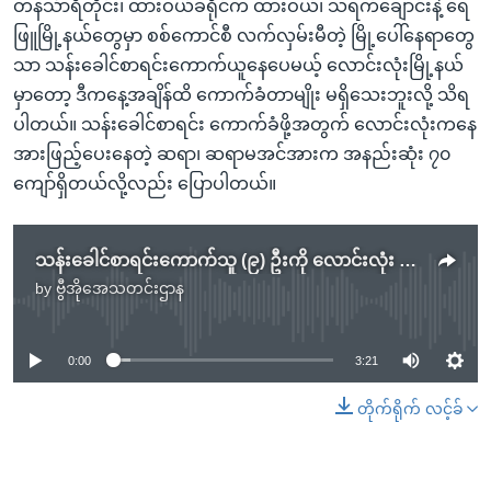
တနင်္သာရီတိုင်း၊ ထားဝယ်ခရိုင်က ထားဝယ်၊ သရက်ချောင်းနဲ့ ရေ
ဖြူမြို့နယ်တွေမှာ စစ်ကောင်စီ လက်လှမ်းမီတဲ့ မြို့ပေါ်နေရာတွေ
သာ သန်းခေါင်စာရင်းကောက်ယူနေပေမယ့် လောင်းလုံးမြို့နယ်
မှာတော့ ဒီကနေ့အချိန်ထိ ကောက်ခံတာမျိုး မရှိသေးဘူးလို့ သိရ
ပါတယ်။ သန်းခေါင်စာရင်း ကောက်ခံဖို့အတွက် လောင်းလုံးကနေ
အားဖြည့်ပေးနေတဲ့ ဆရာ၊ ဆရာမအင်အားက အနည်းဆုံး ၇၀
ကျော်ရှိတယ်လို့လည်း ပြောပါတယ်။
သန်းခေါင်စာရင်းကောက်သူ (၉) ဦးကို လောင်းလုံး PDF ဖမ်းဆီး
by
ဗွီအိုအေသတင်းဌာန
No media source currently available
0:00
3:21
တိုက်ရိုက် လင့်ခ်