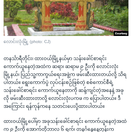
အ
သုတပဒေသာ အင်္ဂလိပ်စာ
ညွန်း
Learning English
စာမျက်နှာ
သို့
ဗွီအိုအေ လူမှုကွန်ယက်များ
ကျော်
ကြည့်
လောင်းလုံးမြို့ (photo: CJ)
ရန်
ဘာသာစကားများ
ရှာဖွေ
တနင်္သာရီတိုင်း၊ ထားဝယ်မြို့နယ်မှာ သန်းခေါင်စာရင်း
ရန်
ကောက်ယူနေတဲ့အထဲက ဆရာ၊ ဆရာမ ၉ ဦးကို လောင်းလုံး
နေရာ
မြို့နယ်၊ ပြည်သူ့ကာကွယ်ရေးအဖွဲ့က ဖမ်းဆီးထားတယ်လို့ သိရ
သို့
ပါတယ်။ ရွေးကောက်ပွဲ လုပ်ငန်းစဉ်ဖြစ်တဲ့ စစ်ကောင်စီရဲ့
ကျော်
သန်းခေါင်စာရင်း ကောက်ယူနေတာကို ဆန့်ကျင်တဲ့အနေနဲ့ အခု
ရန်
လို ဖမ်းဆီးထားတာလို့ လောင်းလုံးပကဖ က ပြောပါတယ်။ ဒီ
အကြောင်း ရန်ကုန်ကနေ သတင်းပေးပို့ထားပါတယ်။
ထားဝယ်မြို့ပေါ်မှာ အခုသန်းခေါင်စာရင်း ကောက်ယူနေတဲ့အထဲ
က ၉ ဦးကို အောက်တိုဘာလ ၆ ရက်၊ တနင်္ဂနွေနေ့တုန်းက