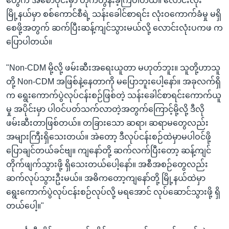
တွေက အစောပိုင်းမှာ တိုက်တွန်းခဲ့ကြပါတယ်။ လောင်းလုံး
မြို့နယ်မှာ စစ်ကောင်စီရဲ့ သန်းခေါင်စာရင်း လုံးဝကောက်ခံမှု မရှိ
စေဖို့အတွက် ဆက်ပြီးဆန့်ကျင်သွားမယ်လို့ လောင်းလုံးပကဖ က
ပြောပါတယ်။
"Non-CDM မို့လို့ ဖမ်းဆီးအရေးယူတာ မဟုတ်ဘူး။ သူတို့ဟာသူ
တို့ Non-CDM အဖြစ်နဲ့နေတာကို မပြောဘူးပေါ့နော်။ အခုလက်ရှိ
က ရွေးကောက်ပွဲလုပ်ငန်းစဉ်ဖြစ်တဲ့ သန်းခေါင်စာရင်းကောက်ယူ
မှု အပိုင်းမှာ ပါဝင်ပတ်သက်လာတဲ့အတွက်ကြောင့်မို့လို့ ဒီလို
ဖမ်းဆီးတာဖြစ်တယ်။ တခြားသော ဆရာ၊ ဆရာမတွေလည်း
အများကြီးရှိသေးတယ်။ အဲတော့ ဒီလုပ်ငန်းစဉ်ထဲမှာမပါဝင်ဖို့
ပြောချင်တယ်ခင်ဗျ။ ကျနော်တို့ ဆက်လက်ပြီးတော့ ဆန့်ကျင်
တိုက်ဖျက်သွားဖို့ ရှိသေးတယ်ပေါ့နော်။ အစီအစဉ်တွေလည်း
ဆက်လုပ်သွားဦးမယ်။ အဓိကတော့ကျနော်တို့ မြို့နယ်ထဲမှာ
ရွေးကောက်ပွဲလုပ်ငန်းစဉ်လုပ်လို့ မရအောင် လုပ်ဆောင်သွားဖို့ ရှိ
တယ်ပေါ့။"