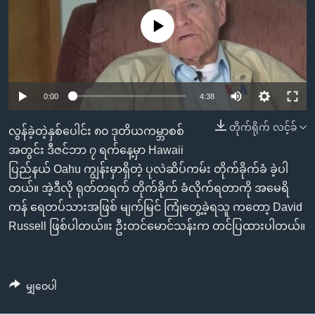
အ
သုတပဒေသာ အင်္ဂလိပ်စာ
ညွန်း
Learning English
No media source currently available
စာမျက်နှာ
သို့
ဗွီအိုအေ လူမှုကွန်ယက်များ
ကျော်
0:00
4:38
ကြည့်
ရန်
တိုက်ရိုက် လင့်ခ်
ဘာသာစကားများ
လွန်ခဲ့တဲ့နှစ်ပေါင်း ၈၀ ဒုတိယကမ္ဘာစစ်
ရှာဖွေ
အတွင်း ဒီဇင်ဘာ ၇ ရက်နေ့မှာ Hawaii
ရန်
ပြည်နယ် Oahu ကျွန်းမှာရှိတဲ့ ပုလဲဆိပ်ကမ်း တိုက်ခိုက်ခံ ခဲ့ပါ
နေရာ
တယ်။ အဲ့ဒီလို ရုတ်တရက် တိုက်ခိုက် ခံလိုက်ရတာကို အမေရိ
သို့
ကန် ရေတပ်သားအဖြစ် မျက်မြင် ကြုံတွေ့ခဲ့ရသူ ကတော့ David
ကျော်
Russell ဖြစ်ပါတယ်။း ဦးတင်မောင်သန်းက တင်ပြထားပါတယ်။
ရန်
မျှဝေပါ