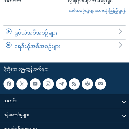
သတင်းတို
လွှဲပြောင်းမည်ကို ဆန့်ကျင်
အစီအစဉ်တွဲများအားလုံးကြည့်ရှုရန်
ရုပ်သံအစီအစဉ်များ
ရေဒီယိုအစီအစဉ်များ
ဗွီအိုအေ လူမှုကွန်ယက်များ
သတင်း
၀န်ဆောင်မှုများ
အပတ်စဉ်ကဏ္ဍများ