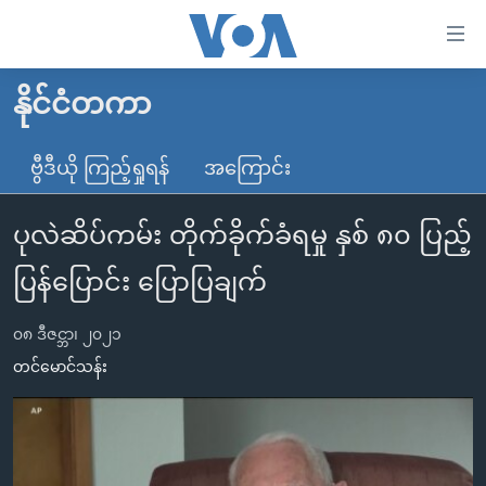
သုံး
ရ
လွယ်ကူ
နိုင်ငံတကာ
မူလစာမျက်နှာ
စေ
မြန်မာ
ဗွီဒီယို ကြည့်ရှုရန်
အကြောင်း
သည့်
ကမ္ဘာ့သတင်းများ
Link
ပုလဲဆိပ်ကမ်း တိုက်ခိုက်ခံရမှု နှစ် ၈၀ ပြည့်
ဗွီဒီယို
နိုင်ငံတကာ
များ
သတင်းလွတ်လပ်ခွင့်
အမေရိကန်
ပြန်ပြောင်း ပြောပြချက်
ပင်မ
ရပ်ဝန်းတခု လမ်းတခု အလွန်
တရုတ်
အကြောင်းအရာ
၀၈ ဒီဇင္ဘာ၊ ၂၀၂၁
သို့
အင်္ဂလိပ်စာလေ့လာမယ်
အစ္စရေး-ပါလက်စတိုင်း
တင်မောင်သန်း
ကျော်
အပတ်စဉ်ကဏ္ဍများ
အမေရိကန်သုံးအီဒီယံ
ကြည့်
ရေဒီယိုနှင့်ရုပ်သံ အချက်အလက်များ
မကြေးမုံရဲ့ အင်္ဂလိပ်စာ
ရေဒီယို
ရန်
ပင်မ
ရေဒီယို/တီဗွီအစီအစဉ်
ရုပ်ရှင်ထဲက အင်္ဂလိပ်စာ
တီဗွီ