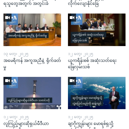
ရသူတွေအတွက် အတွင်းခံ
လိုက်လျောနိုင်ခြေ
၁၃ မတ္၊ ၂၀၂၅
၁၂ မတ္၊ ၂၀၂၅
အမေရိကန် အကူအညီနဲ့ ရိုက်ခတ်
ယူကရိန်းစစ် အဆုံးသတ်ရေး
မှု
ခြေလှမ်းသစ်
၁၂ မတ္၊ ၂၀၂၅
၁၂ မတ္၊ ၂၀၂၅
လူကြည့်များဆိုရှယ်မီဒီယာ
ချာဂိုကျွန်းများ မောရစ်ရှသို့