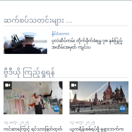
ဆက်စပ်သတင်းများ ...
နိုင်ငံတကာ
ပုလဲဆိပ်ကမ်း တိုက်ခိုက်ခံရမှု ၇၈ နှစ်ပြည့်
အထိမ်းအမှတ် ကျင်းပ
ဗွီဒီယို ကြည့်ရှုရန်
၁၄ မတ္၊ ၂၀၂၅
၁၃ မတ္၊ ၂၀၂၅
ကင်ဆာကြောင့် ရင်သားဖြတ်ထုတ်
ယူကရိန်းစစ်ရပ်ဖို့ ရုရှားဘက်က