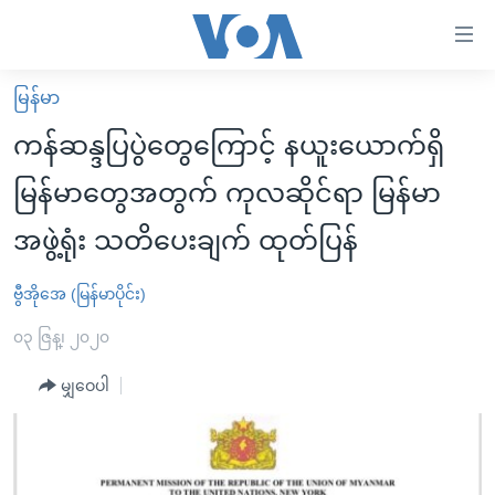
သုံး
ရ
လွယ်ကူ
မြန်မာ
မူလစာမျက်နှာ
စေ
ကန်ဆန္ဒပြပွဲတွေကြောင့် နယူးယောက်ရှိ
မြန်မာ
သည့်
မြန်မာတွေအတွက် ကုလဆိုင်ရာ မြန်မာ
ကမ္ဘာ့သတင်းများ
Link
အဖွဲ့ရုံး သတိပေးချက် ထုတ်ပြန်
ဗွီဒီယို
နိုင်ငံတကာ
များ
သတင်းလွတ်လပ်ခွင့်
အမေရိကန်
ပင်မ
ဗွီအိုအေ (မြန်မာပိုင်း)
ရပ်ဝန်းတခု လမ်းတခု အလွန်
တရုတ်
အကြောင်းအရာ
၀၃ ဇြန္၊ ၂၀၂၀
သို့
အင်္ဂလိပ်စာလေ့လာမယ်
အစ္စရေး-ပါလက်စတိုင်း
ကျော်
မျှဝေပါ
အပတ်စဉ်ကဏ္ဍများ
အမေရိကန်သုံးအီဒီယံ
ကြည့်
ရေဒီယိုနှင့်ရုပ်သံ အချက်အလက်များ
မကြေးမုံရဲ့ အင်္ဂလိပ်စာ
ရေဒီယို
ရန်
ပင်မ
ရေဒီယို/တီဗွီအစီအစဉ်
ရုပ်ရှင်ထဲက အင်္ဂလိပ်စာ
တီဗွီ