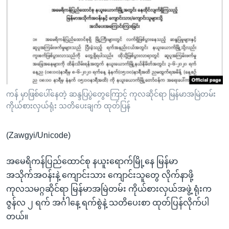
အ
သုတပဒေသာ အင်္ဂလိပ်စာ
ညွန်း
Learning English
စာမျက်နှာ
သို့
ဗွီအိုအေ လူမှုကွန်ယက်များ
ကျော်
ကြည့်
ရန်
ဘာသာစကားများ
ကန် မှာဖြစ်ပေါ်နေတဲ့ ဆန္ဒပြပွဲတွေကြောင့် ကုလဆိုင်ရာ မြန်မာအမြဲတမ်း
ရှာဖွေ
ကိုယ်စားလှယ်ရုံး သတိပေးချက် ထုတ်ပြန်
ရန်
နေရာ
(Zawgyi/Unicode)
သို့
ကျော်
အမေရိကန်ပြည်ထောင်စု နယူးရောက်မြို့နေ မြန်မာ
ရန်
အသိုက်အဝန်းနဲ့ ကျောင်းသား ကျောင်းသူတွေ လိုက်နာဖို့
ကုလသမဂ္ဂဆိုင်ရာ မြန်မာအမြဲတမ်း ကိုယ်စားလှယ်အဖွဲ့ ရုံးက
ဇွန်လ ၂ ရက် အင်္ဂါနေ့ ရက်စွဲနဲ့ သတိပေးစာ ထုတ်ပြန်လိုက်ပါ
တယ်။