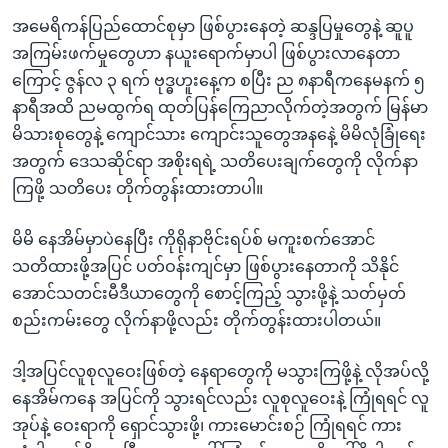
အမေရိကန်ပြည်ထောင်စုမှာ ဖြစ်ပွားနေတဲ့ ဆန္ဒပြမှုတွေနဲ့ ဆူပူ
အကြမ်းဖက်မှုတွေဟာ နယူးရောက်မှာပါ ဖြစ်ပွားလာနေတာ
ကြောင့် ဇွန်လ ၃ ရက် ဗုဒ္ဓဟူးနေ့က စပြီး ည ၈နာရီကနေမနက် ၅
နာရီအထိ ညမထွက်ရ ထုတ်ပြန်ကြေညာလိုက်တဲ့အတွက် မြန်မာ
မိသားစုတွေနဲ့ ကျောင်သား ကျောင်းသူတွေအနနေဲ့ မိမိလုံခြုံရေး
အတွက် ‌ဒေသဆိုင်ရာ အစိုးရရဲ့ သတိပေးချက်တွေကို လိုက်နာ
ကြဖို့ သတိပေး တိုက်တွန်းထားတာပါ။
မိမိ နေအိမ်မှာပဲနေပြီး ကိုရိုနာဗိုင်းရပ်စ် မကူးစက်အောင်
သတိထားဖို့အပြင် ပတ်ဝန်းကျင်မှာ ဖြစ်ပွားနေတာကို သိနိုင်
အောင်သတင်းမီဒီယာတွေကို စောင့်ကြည့် သွားဖို့နဲ့ သတ်မှတ်
စည်းကမ်းတွေ လိုက်နာဖို့လည်း တိုက်တွန်းထားပါတယ်။
ဒါ့အပြင်လူစုလူဝေးဖြစ်တဲ့ နေရာတွေကို မသွားကြဖို့နဲ့ လိုအပ်လို့
နေအိမ်ကနေ အပြင်ကို သွားရင်လည်း လူစုလူဝေးနဲ့ ကြုံရရင် လူ
အုပ်နဲ့ ဝေးရာကို ရှောင်သွားဖို့၊ ကားမောင်းစဉ် ကြုံရရင် ကား