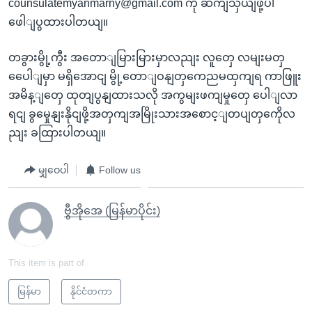
counsulatemyanmarny@gmail.com ကို ဆကျသှယျဖို့ပါ
ဖေါျပွထားပါတယျ။
တခွားမွို့ကွီး အတောျမြားမြားမှာလညျး လူတှေ လမျးမတှ
ပေေါျမှာ မရှိအောငျ မွို့တောျဝနျတှကေညမထှကျရ ကာဖြူး
အမိန့ျတှေ ထုတျပွနျထားသလို အကွမျးဖကျမှုတှေ ပေါျလာ
ရငျ ခွမှေုနျးနိုငျဖို့အတှကျအမြိုးသားအစောင့ျတပျတှကေိုလ
ညျး ခထြားပါတယျ။
မျှဝေပါ
Follow us
ဗွီအိုအေ (မြန်မာပိုင်း)
This item is part of
မြန်မာ
နိုင်ငံတကာ