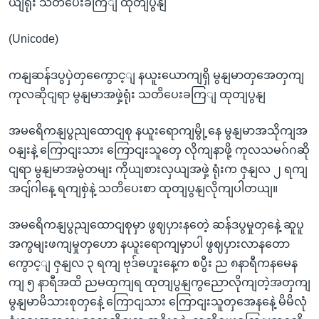
ယျရုံး သတိပေးခကြျ ထုတျပွနျ
(Unicode)
ကနျဆန်ဒပွပှဲတှကွေောင့ျ နယူးယောကျရှိ မွနျမာတှအေတှကျ
ကုလဆိုငျရာ မွနျမာအဖှဲ့ရုံး သတိပေးခကြျ ထုတျပွနျ
အမရေိကနျပွညျထောငျစု နယူးရောကျမွို့နေ မွနျမာအသိုကျအ
ဝနျးနဲ့ ကြောငျးသား ကြောငျးသူတှေ လိုကျနာဖို့ ကုလသမဂ်ဂဆို
ငျရာ မွနျမာအမွဲတမျး ကိုယျစားလှယျအဖှဲ့ ရုံးက ဇှနျလ ၂ ရကျ
အငျ်ဂါနေ့ ရကျစှဲနဲ့ သတိပေးစာ ထုတျပွနျလိုကျပါတယျ။
အမရေိကနျပွညျထောငျစုမှာ ဖွဈပှားနတေဲ့ ဆန်ဒပွမှုတှနေဲ့ ဆူပူ
အကွမျးဖကျမှုတှဟော နယူးရောကျမှာပါ ဖွဈပှားလာနတော
ကွောင့ျ ဇှနျလ ၃ ရကျ ဗုဒ်ဓဟူးနေ့က စပွီး ည ၈နာရီကနမေန
ကျ ၅ နာရီအထိ ညမထှကျရ ထုတျပွနျကွညောလိုကျတဲ့အတှကျ
မွနျမာမိသားစုတှနေဲ့ ကြောငျသား ကြောငျးသူတှအေနနေဲ့ မိမိလုံ