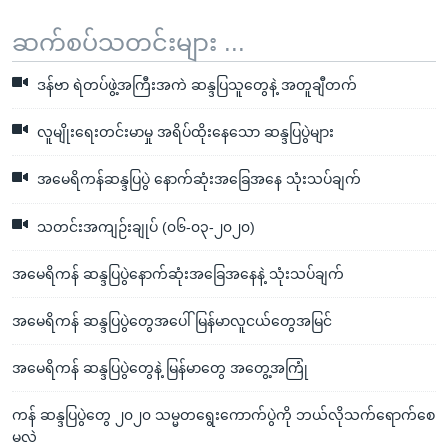
ဆက်စပ်သတင်းများ ...
ဒန်ဗာ ရဲတပ်ဖွဲ့အကြီးအကဲ ဆန္ဒပြသူတွေနဲ့ အတူချီတက်
လူမျိုးရေးတင်းမာမှု အရိပ်ထိုးနေသော ဆန္ဒပြပွဲများ
အမေရိကန်ဆန္ဒပြပွဲ နောက်ဆုံးအခြေအနေ သုံးသပ်ချက်
သတင်းအကျဉ်းချုပ် (၀၆-၀၃-၂၀၂၀)
အမေရိကန် ဆန္ဒပြပွဲနောက်ဆုံးအခြေအနေနဲ့ သုံးသပ်ချက်
အမေရိကန် ဆန္ဒပြပွဲတွေအပေါ် မြန်မာလူငယ်တွေအမြင်
အမေရိကန် ဆန္ဒပြပွဲတွေနဲ့ မြန်မာတွေ အတွေ့အကြုံ
ကန် ဆန္ဒပြပွဲတွေ ၂၀၂၀ သမ္မတရွေးကောက်ပွဲကို ဘယ်လိုသက်ရောက်စေ
မလဲ