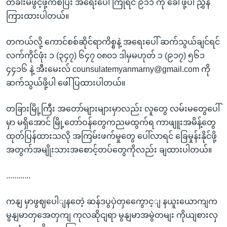
တံခါးမဖွင့်ဖို့ကစပြီး အရေးပေါ်ကြုံရင် ၉၁၁ ကို ခေါ်ဖို့ပါ ညွှန်
ကြားထားပါတယ်။
တကယ်လို့ ကောင်စစ်ဆိုင်ရာကိစ္စနဲ့ အရေးပေါ် ဆက်သွယ်ချင်ရင်
လက်ကိုင်ဖုံး ၁ (၃၄၇) ၆၄၇ ၀၈၀၁ ဒါမှမဟုတ် ၁ (၉၁၇) ၅၆၁
၄၄၁၆ နဲ့ အီးမေးလ် counsulatemyanmarny@gmail.com ကို
ဆက်သွယ်ဖို့ပါ ဖေါ်ပြထားပါတယ်။
တခြားမြို့ကြီး အတော်များများမှာလည်း လူတွေ လမ်းမတွေပေါ်
မှာ မရှိအောင် မြို့တော်ဝန်တွေကညမထွက်ရ ကာဖျူးအမိန့်တွေ
ထုတ်ပြန်ထားသလို အကြမ်းဖက်မှုတွေ ပေါ်လာရင် ခြေမှုန်းနိုင်ဖို့
အတွက်အမျိုးသားအစောင့်တပ်တွေကိုလည်း ချထားပါတယ်။
............
ကနျ မှာဖွဈပေါျနတေဲ့ ဆန်ဒပွပှဲတှကွေောင့ျ နယူးယောကျက
မွနျမာတှအေတှကျ ကုလဆိုငျရာ မွနျမာအမွဲတမျး ကိုယျစားလှ