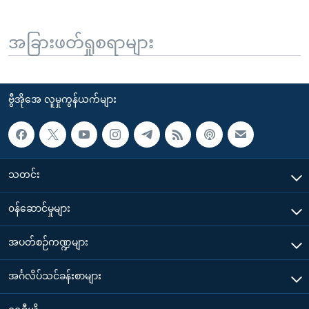
အခြားဖတ်ရှုစရာများ
ဗွီအိုအေ လူမှုကွန်ယက်များ
သတင်း
၀န်ဆောင်မှုများ
အပတ်စဉ်ကဏ္ဍများ
အင်္ဂလိပ်သင်ခန်းစာများ