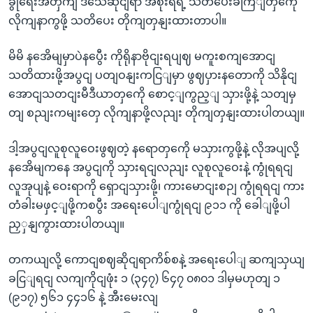
ခွုံရေးအတှကျ ‌ဒသေဆိုငျရာ အစိုးရရဲ့ သတိပေးခကြျတှကေို
လိုကျနာကွဖို့ သတိပေး တိုကျတှနျးထားတာပါ။
မိမိ နအေိမျမှာပဲနပွေီး ကိုရိုနာဗိုငျးရပျဈ မကူးစကျအောငျ
သတိထားဖို့အပွငျ ပတျဝနျးကငြျမှာ ဖွဈပှားနတောကို သိနိုငျ
အောငျသတငျးမီဒီယာတှကေို စောင့ျကွည့ျ သှားဖို့နဲ့ သတျမှ
တျ စညျးကမျးတှေ လိုကျနာဖို့လညျး တိုကျတှနျးထားပါတယျ။
ဒါ့အပွငျလူစုလူဝေးဖွဈတဲ့ နရောတှကေို မသှားကွဖို့နဲ့ လိုအပျလို့
နအေိမျကနေ အပွငျကို သှားရငျလညျး လူစုလူဝေးနဲ့ ကွုံရရငျ
လူအုပျနဲ့ ဝေးရာကို ရှောငျသှားဖို့၊ ကားမောငျးစဉျ ကွုံရရငျ ကား
တံခါးမဖှင့ျဖို့ကစပွီး အရေးပေါျကွုံရငျ ၉၁၁ ကို ခေါျဖို့ပါ
ညှှနျကွားထားပါတယျ။
တကယျလို့ ကောငျစဈဆိုငျရာကိစ်စနဲ့ အရေးပေါျ ဆကျသှယျ
ခငြျရငျ လကျကိုငျဖုံး ၁ (၃၄၇) ၆၄၇ ၀၈၀၁ ဒါမှမဟုတျ ၁
(၉၁၇) ၅၆၁ ၄၄၁၆ နဲ့ အီးမေးလျ