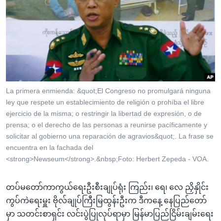
အ
သုတပဒေသာ အင်္ဂလိပ်စာ
ညွန်း
Learning English
စာမျက်နှာ
သို့
ဗွီအိုအေ လူမှုကွန်ယက်များ
ကျော်
ကြည့်
ရန်
ဘာသာစကားများ
La primera enmienda: &quot;El Congreso no promulgará ninguna
ရှာဖွေ
ley que respete un establecimiento de religión o prohíba el libre
ရန်
ejercicio de la misma; o restringir la libertad de expresión, o de
နေရာ
prensa; o el derecho de las personas a reunirse pacíficamente y
သို့
solicitar al gobierno una reparación de agravios&quot;. La frase se
encuentra en la fachada del
ကျော်
<strong>Newseum</strong>.&nbsp;Foto: Herbert Zepeda - VOA.
ရန်
တပ်မတော်ကာကွယ်ရေးဦးစီးချုပ်ရုံး ကြည်း၊ ရေ၊ လေ ညှိနှိုင်း
ကွပ်ကဲရေးမှူး ဗိုလ်ချုပ်ကြီးမြထွန်းဦးက ဒီကနေ့ နေပြည်တော်
မှာ သတင်းစာရှင်း လင်းပွဲပြုလုပ်ရာမှာ မြန်မာပြည်ငြိမ်းချမ်းရေး