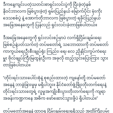
ဒီကနေ့ကျင်းပတဲ့သတင်းစာရှင်းလင်းပွဲကို ပြီးခဲ့တဲ့နှစ်
နိုဝင်ဘာလက ဖြစ်ပွားခဲ့တဲ့ ရှမ်းပြည်နယ် မြောက်ပိုင်း မုံးကိုး
ဒေသစစ်ပွဲ နဲ့ အောက်တိုဘာလက ဖြစ်ပွားတဲ့ ရခိုင်ပြည်နယ်
အခြေအနေတွေကို ပြန်လည် ရှင်းလင်းခဲ့တာဖြစ်ပါတယ်။
ဒီအခြေအနေတွေကို ရှင်းလင်းစဉ်မှာပဲ လက်ရှိငြိမ်းချမ်းရေး
ဖြစ်စဉ်နဲ့ပတ်သက်တဲ့ တပ်မတော်ရဲ့ သဘောထားကို တပ်မတော်
ကာကွယ်ရေးဦးစီးချုပ်ရုံး ကြည်း၊ ရေ၊ လေ ညှိနှိုင်းကွပ်ကဲရေး
မှူး ဗိုလ်ချုပ်ကြီးမြထွန်းဦးက အခုလို ထည့်သွင်းပြောကြား သွား
တာဖြစ်ပါတယ်။
“တိုင်းရင်းသားပေါင်းစုံနဲ့ စုစည်းထားတဲ့ ကျနော်တို့ တပ်မတော်
အနေနဲ့ ဘာခွဲခြားမှုမှ မရှိပါဘူး။ နိုင်ငံတော်ဖွံ့ဖြိုးတိုးတက်ရေးနဲ့
တိုင်းရင်းသားတွေရဲ့ လူမှုအကျိုးစီးပွားတိုးတက်ရေးကို ကျရာ
အခန်းကဏ္ဍကနေ အဓိက ဖော်ဆောင်သွားဖို့ပဲ ရှိပါတယ်။”
တပ်မတော်အနေနဲ့ ထာဝရ ငြိမ်းချမ်းရေးရရှိသည် အထိကြိုးပမ်း