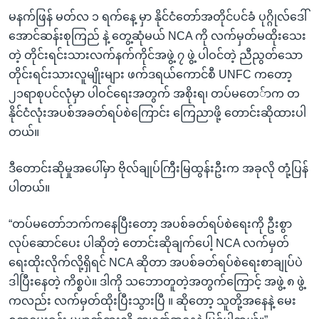
မနက်ဖြန် မတ်လ ၁ ရက်နေ့ မှာ နိုင်ငံတော်အတိုင်ပင်ခံ ပုဂ္ဂိုလ်ဒေါ်
အောင်ဆန်းစုကြည် နဲ့ တွေ့ဆုံမယ် NCA ကို လက်မှတ်မထိုးသေး
တဲ့ တိုင်းရင်းသားလက်နက်ကိုင်အဖွဲ့ ၇ ဖွဲ့ ပါဝင်တဲ့ ညီညွတ်သော
တိုင်းရင်းသားလူမျိုးများ ဖက်ဒရယ်ကောင်စီ UNFC ကတော့
၂၁ရာစုပင်လုံမှာ ပါဝင်ရေးအတွက် အစိုးရ၊ တပ်မတေ်ာက တ
နိုင်ငံလုံးအပစ်အခတ်ရပ်စဲကြောင်း ကြေညာဖို့ တောင်းဆိုထားပါ
တယ်။
ဒီတောင်းဆိုမှုအပေါ်မှာ ဗိုလ်ချုပ်ကြီးမြထွန်းဦးက အခုလို တုံ့ပြန်
ပါတယ်။
“တပ်မတော်ဘက်ကနေပြီးတော့ အပစ်ခတ်ရပ်စဲရေးကို ဦးစွာ
လုပ်ဆောင်ပေး ပါဆိုတဲ့ တောင်းဆိုချက်ပေါ့ NCA လက်မှတ်
ရေးထိုးလိုက်လို့ရှိရင် NCA ဆိုတာ အပစ်ခတ်ရပ်စဲရေးစာချုပ်ပဲ
ဒါပြီးနေတဲ့ ကိစ္စပဲ။ ဒါကို သဘောတူတဲ့အတွက်ကြောင့် အဖွဲ့ ၈ ဖွဲ့
ကလည်း လက်မှတ်ထိုးပြီးသွားပြီ ။ ဆိုတော့ သူတို့အနေနဲ့ မေး