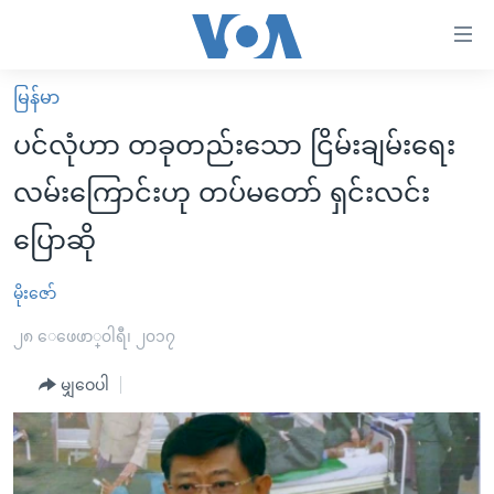
သုံး
ရ
လွယ်ကူ
မြန်မာ
မူလစာမျက်နှာ
စေ
ပင်လုံဟာ တခုတည်းသော ငြိမ်းချမ်းရေး
မြန်မာ
သည့်
လမ်းကြောင်းဟု တပ်မတော် ရှင်းလင်း
ကမ္ဘာ့သတင်းများ
Link
ပြောဆို
ဗွီဒီယို
နိုင်ငံတကာ
များ
သတင်းလွတ်လပ်ခွင့်
အမေရိကန်
ပင်မ
မိုးဇော်
ရပ်ဝန်းတခု လမ်းတခု အလွန်
တရုတ်
အကြောင်းအရာ
၂၈ ေဖေဖာ္၀ါရီ၊ ၂၀၁၇
သို့
အင်္ဂလိပ်စာလေ့လာမယ်
အစ္စရေး-ပါလက်စတိုင်း
ကျော်
မျှဝေပါ
အပတ်စဉ်ကဏ္ဍများ
အမေရိကန်သုံးအီဒီယံ
ကြည့်
ရေဒီယိုနှင့်ရုပ်သံ အချက်အလက်များ
မကြေးမုံရဲ့ အင်္ဂလိပ်စာ
ရေဒီယို
ရန်
ပင်မ
ရေဒီယို/တီဗွီအစီအစဉ်
ရုပ်ရှင်ထဲက အင်္ဂလိပ်စာ
တီဗွီ