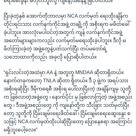
စရာမေးခွန်း မဟုတ်ဘူးလို့ ကျနော့်အနေနဲ့ မြင်ပါတယ်။”
ပြီးခဲ့တဲ့နှစ် အောက်တိုဘာလမှာ NCA လက်မှတ် ရေးထိုးချိန်က
တိုင်းရင်းသား လက်နက်ကိုင်အဖွဲ့ တချို့ကို အစိုးရက မဖိတ်ခေါ်
ခဲ့ပါဘူး။ အားလုံးမပါဝင်တဲ့အတွက် ကျန် လက်နက်ကိုင်အဖွဲ့
အတော်များများကလည်း လက်မှတ်မရေးထိုးခဲ့ပါဘူး။ ဒီလို မ
ဖိတ်ကြားခဲ့တဲ့ အဖွဲ့တွေနဲ့ပတ်သက်ပြီး တပ်မတော်ရဲ့
သဘောထားကိုလည်း အခုလို ပြောဆိုပါတယ်။
“ရှင်းလင်းတဲ့အထဲမှာ AA နဲ့ အတူတူ MNDAA ဆိုတာရှိတယ်။
နောက်တခုကတော့ TNLA ဆိုတာ ရှိတယ်။ ဒီ ၃ ဖွဲ့က အရပ်သား
အစိုးရဆိုပြီး ဒီမိုကရေစီ အစိုးရ ပေါ်လာပြီးတဲ့ အချိန်ကျမှ သူတို့
က ဖြစ်လာတဲ့အဖွဲ့တွေ ၊ နောက်ပိုင်း မှ ဖြစ်လာကြတဲ့ အဖွဲ့အစည်း
တွေ ၊ ဒီအဖွဲ့အစည်းတွေ ကို ကျနော်တို့က သီးခြား သတ်မှတ်ပြီး
တော့ သူတို့ကို ငြိမ်းချမ်းရေးဖိတ်ခေါ် ၊ ငြိမ်းချမ်းရေးဆွေးနွေး စ
သဖြင့် NCA လက်မှတ်ထိုးပါဆိုပြီးတော့ ပြောနေစရာ အကြောင်း
မရှိဘူးပေါ့လေ။”