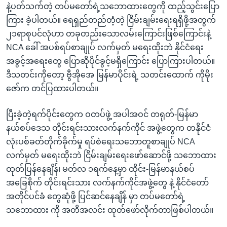
နဲ့ပတ်သက်တဲ့ တပ်မတော်ရဲ့သဘောထားတွေကို ထည့်သွင်းပြော
ကြား ခဲ့ပါတယ်။ ရေရှည်တည်တံ့တဲ့ ငြိမ်းချမ်းရေးရရှိဖို့အတွက်
၂၁ရာစုပင်လုံဟာ တခုတည်းသောလမ်းကြောင်းဖြစ်ကြောင်းနဲ့
NCA ခေါ် အပစ်ရပ်စာချုပ် လက်မှတ် မရေးထိုးဘဲ နိုင်ငံရေး
အခွင့်အရေးတွေ ပြောဆိုပိုင်ခွင့်မရှိကြောင်း ပြောကြားပါတယ်။
ဒီသတင်းကိုတော့ ဗွီအိုအေ မြန်မာပိုင်းရဲ့ သတင်းထောက် ကိုမိုး
ဇော်က တင်ပြထားပါတယ်။
ပြီးခဲ့တဲ့ရက်ပိုင်းတွေက ဝတပ်ဖွဲ့ အပါအဝင် တရုတ်-မြန်မာ
နယ်စပ်ဒေသ တိုင်းရင်းသားလက်နက်ကိုင် အဖွဲ့တွေက တနိုင်ငံ
လုံးပစ်ခတ်တိုက်ခိုက်မှု ရပ်စဲရေးသဘောတူစာချုပ် NCA
လက်မှတ် မရေးထိုးဘဲ ငြိမ်းချမ်းရေးဖော်ဆောင်ဖို့ သဘောထား
ထုတ်ပြန်နေချိန်၊ မတ်လ ၁ရက်နေ့မှာ ထိုင်း-မြန်မာနယ်စပ်
အခြေစိုက် တိုင်းရင်းသား လက်နက်ကိုင်အဖွဲ့တွေ နဲ့ နိုင်ငံတော်
အတိုင်ပင်ခံ တွေဆုံဖို့ ပြင်ဆင်နေချိန် မှာ တပ်မတော်ရဲ့
သဘောထား ကို အတိအလင်း ထုတ်ဖော်လိုက်တာဖြစ်ပါတယ်။