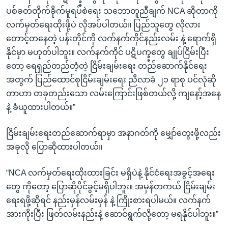
ပစ်ခတ်တိုက်ခိုက်မူရပ်စဲရေး သဘောတူညီချက် NCA ဆိုတာကို
လက်မှတ်ရေးထိုးဖို့ပဲ လိုအပ်ပါတယ်။ ပြည်သူတွေ လိုလား
တောင့်တနေတဲ့ ပန်းတိုင်ကို လက်နက်ကိုင်နည်းလမ်း နဲ့ ရောက်ရှိ
နိုင်မှာ မဟုတ်ပါဘူး။ လက်နက်ကိုင် ပဋိပက္ခ္ခတွေ ချုပ်ငြိမ်းပြီး
တော့ ရေရှည်တည်တံ့တဲ့ ငြိမ်းချမ်းရေး တည်ဆောက်နိုင်ရေး
အတွက် ပြည်ထောင်စုငြိမ်းချမ်းရေး ညီလာခံ ၂၁ ရာစု ပင်လုံဆို
တာဟာ တခုတည်းသော လမ်းကြောင်းဖြစ်တယ်လို့ ကျနော့်အနေ
နဲ့ ခံယူထားပါတယ်။”
ငြိမ်းချမ်းရေးတည်ဆောက်ရာမှာ အနာဂတ်ကို မျှော်တွေးဖို့လည်း
အခုလို ပြောဆိုထားပါတယ်။
“NCA လက်မှတ်ရေးထိုးထားခြင်း မရှိပဲနဲ့ နိုင်ငံရေးအခွင့်အရေး
တွေ ကိုတော့ ပြောဆိုပိုင်ခွင့်မရှိပါဘူး။ အမှန်တကယ် ငြိမ်းချမ်း
ရေးရဖို့ဆိုရင် နည်းမှန်လမ်းမှန် နဲ့ ကြိုးစားရပါမယ်။ လက်နက်
အားကိုးပြီး ဖြတ်လမ်းနည်းနဲ့ ဆောင်ရွက်လို့တော့ မရနိုင်ပါဘူး။”