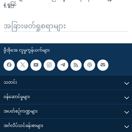
နဲ့ ရှုမြင်
အခြားဖတ်ရှုစရာများ
ဗွီအိုအေ လူမှုကွန်ယက်များ
သတင်း
၀န်ဆောင်မှုများ
အပတ်စဉ်ကဏ္ဍများ
အင်္ဂလိပ်သင်ခန်းစာများ