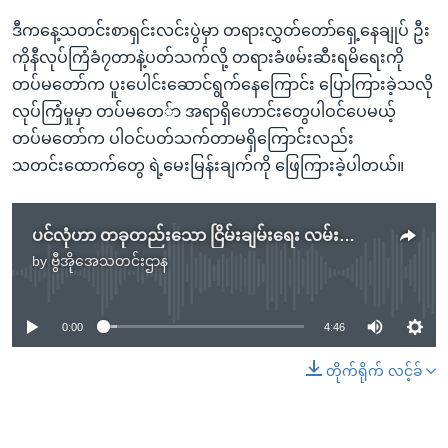
ဒီကနေ့သတင်းစာရှင်းလင်းပွဲမှာ တရားလွှတ်တော်ရှေ့နေချုပ် ဦး
ကိုနီလုပ်ကြံခံ၇တာနဲ့ပတ်သက်လို့ တရားခံဖမ်းဆီးရမိရေးကို
တပ်မတော်က ပူးပေါင်းဆောင်ရွက်နေကြောင်း ပြောကြားခဲ့သလို
လုပ်ကြံမှုမှာ တပ်မတေ်ာ အရာရှိဟောင်းတွေပါဝင်ပေမယ့်
တပ်မတော်က ပါဝင်ပတ်သက်တာမရှိကြောင်းလည်း
သတင်းထောက်တွေ ရဲ့မေးမြန်းချက်ကို ဖြေကြားခဲ့ပါတယ်။
ပင်လုံဟာ တခုတည်းသော ငြိမ်းချမ်းရေး လမ်းကြောင်းဟု တပ်မတော် ရှင်းလင်းပြောဆို
by
ဗွီအိုအေသတင်းဌာန
No media source currently available
0:00
4:46
တိုက်ရိုက် လင့်ခ်