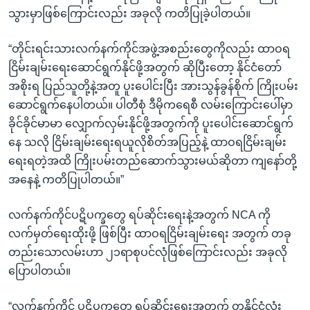
သွားမှာဖြစ်ကြောင်းလည်း အခုလို ကတိပြုခဲ့ပါတယ်။
“တိုင်းရင်းသားလက်နက်ကိုင်အဖွဲ့အစည်းတွေကိုလည်း ထာဝရ
ငြိမ်းချမ်းရေးဆောင်ရွက်နိုင်ဖို့အတွက် ဆိုပြီးတော့ နိုင်ငံတော်
အစိုးရ ပြည်သူတို့နဲ့အတူ ပူးပေါင်းပြီး အားသွန်ခွန်စိုက် ကြိုးပမ်း
ဆောင်ရွက်နေပါတယ်။ ပါတီစုံ ဒီမိုကရေစီ လမ်းကြောင်းပေါ်မှာ
ခိုင်ခိုင်မာမာ လျှောက်လှမ်းနိုင်ဖို့အတွက်ကို ပူးပေါင်းဆောင်ရွက်
နေ သလို ငြိမ်းချမ်းရေးရယူလိုစိတ်အပြည့်နဲ့ ထာဝရငြိမ်းချမ်း
ရေးရတဲ့အထိ ကြိုးပမ်းတည်ဆောက်သွားမယ်ဆိုတာ ကျနော်တို့
အနေနဲ့ ကတိပြုပါတယ်။”
လက်နက်ကိုင်ပဋိပက္ခတွေ ရပ်ဆိုင်းရေးနဲ့အတွက် NCA ကို
လက်မှတ်ရေးထိုးဖို့ ဖြစ်ပြီး ထာဝရငြိမ်းချမ်းရေး အတွက် တခု
တည်းသောလမ်းဟာ ၂၁ရာစုပင်လုံဖြစ်ကြောင်းလည်း အခုလို
ပြောပါတယ်။
“လက်နက်ကိုင် ပဋိပက္ခ္ခတွေ ရပ်ဆိုင်းရေးအတွက် တနိုင်ငံလုံး