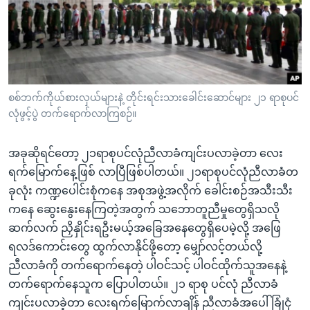
အ
သုတပဒေသာ အင်္ဂလိပ်စာ
ညွန်း
Learning English
စာမျက်နှာ
သို့
ဗွီအိုအေ လူမှုကွန်ယက်များ
ကျော်
ကြည့်
စစ်ဘက်ကိုယ်စားလှယ်များနဲ့ တိုင်းရင်းသားခေါင်းဆောင်များ ၂၁ ရာစုပင်
လုံဖွင့်ပွဲ တက်ရောက်လာကြစဉ်။
ရန်
ဘာသာစကားများ
ရှာဖွေ
အခုဆိုရင်တော့ ၂၁ရာစုပင်လုံညီလာခံကျင်းပလာခဲ့တာ လေး
ရန်
ရက်မြောက်နေ့ဖြစ် လာပြီဖြစ်ပါတယ်။ ၂၁ရာစုပင်လုံညီလာခံတ
နေရာ
ခုလုံး ကဏ္ဍပေါင်းစုံကနေ အစုအဖွဲ့အလိုက် ခေါင်းစဉ်အသီးသီး
သို့
ကနေ ဆွေးနွေးနေကြတဲ့အတွက် သဘောတူညီမှုတွေရှိသလို
ကျော်
ဆက်လက် ညှိနှိုင်းရဦးမယ့်အခြေအနေတွေရှိပေမဲ့လို့ အဖြေ
ရန်
ရလဒ်ကောင်းတွေ ထွက်လာနိုင်ဖို့တော့ မျှော်လင့်တယ်လို့
ညီလာခံကို တက်ရောက်နေတဲ့ ပါဝင်သင့် ပါဝင်ထိုက်သူအနေနဲ့
တက်ရောက်နေသူက ပြောပါတယ်။ ၂၁ ရာစု ပင်လုံ ညီလာခံ
ကျင်းပလာခဲ့တာ လေးရက်မြောက်လာချိန် ညီလာခံအပေါ် ခြုံငုံ