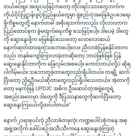
တယ်ခင်ဗျ။ အထူးသဖြင့်ကတော့ တိုင်းရင်းသားတွေဘက်က
ကိုယ်ပိုင်ပြဋ္ဌာန်းခွင့်၊ပြည်နယ်တွေမှာ ဖွဲ့စည်းပုံအခြေခံဥပဒေရေး
ဖို့ကိစ္စတွေတို့ နောက်တခါ အစိုးရဘက်ကလည်း လိုလားတာက
ပြည်ထောင်စုက ခွဲမထွက်ရေးကိစ္စ စသဖြင့်ပေါ့။ ဒါပေမဲ့ ဒါတွေ
ကို ဆွေးနွေးဖို့က မဖြစ်နိုင်သေးတော့ လောလောဆယ်
နောက်ဆုတ်ထားရတဲ့သဘောပေါ့လေ။ ညီလာခံပြန်စနိုင်တာက
လည်း တနှစ်ကျော်ကြာလာခဲ့တာဆိုတော့ ဘာပဲဖြစ်ဖြစ် ပြန်
ဆွေးနွေးနိုင်တာကိုက ခြေလှမ်းအစပေါ့။ ကောင်းတယ်လို့ပဲ ဆိုရ
ပါလိမ့်မယ်။ သဘောတူခဲ့တာတွေလည်းရှိပါတယ်။ တချို့ ဆက်
ပြီးတော့ ညှိရဦးမယ်ဆိုတာတွေလည်းရှိပါသေးတယ်။ အဲ့တာကို
တော့ မနက်ဖြန် UPDJC အဓိက ဦးဆောင်တဲ့အဖွဲ့တွေရဲ့
အစည်းအဝေးမှာ ဒါတွေကို ဒီပြဿနာတွေကိုဆက်ပြီးတော့
ဆွေးနွေးကြမယ်လို့ထင်ပါတယ်။"
နောက်၂၁ရာစုပင်လုံ ညီလာခံတခုလုံး ကဏ္ဍပေါင်းစုံကနေ အစု
အဖွဲ့အလိုက် ခေါင်းစဉ်အသီးသီးကနေ ဆွေးနွေးခဲ့ကြတဲ့