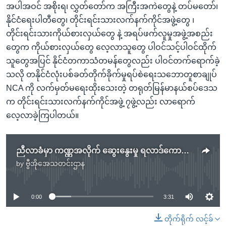
အပါအဝင် အစိုးရ၊ လွှတ်တော်က အကြီးအကဲတွေနဲ့ တပ်မတော်၊
နိုင်ငံရေးပါတီတွေ၊ တိုင်းရင်းသားလက်နက်ကိုင်အဖွဲ့တွေ ၊
တိုင်းရင်းသားကိုယ်စားလှယ်တွေ နဲ့ အရပ်ဖက်လူမှုအဖွဲ့အစည်း
တွေက ကိုယ်စားလှယ်တွေ လေ့လာသူတွေ ပါဝင်သင့်ပါဝင်ထိုက်
သူတွေအပြင် နိုင်ငံတကာသံတမန်တွေလည်း ပါဝင်တက်ရောက်ခဲ့
သလို တနိုင်ငံလုံးပစ်ခတ်တိုက်ခိုက်မှုရပ်စဲရေးသဘောတူစာချုပ်
NCA ကို လက်မှတ်မရေးထိုးသေးတဲ့ တရုတ်မြန်မာနယ်စပ်ဒေသ
က တိုင်းရင်းသားလက်နက်ကိုင်အဖွဲ့ ၇ဖွဲ့လည်း လာရောက်
လေ့လာခဲ့ကြပါတယ်။
ညီလာခံမှာ ကဏ္ဏအလိုက် ဆွေးနွေးမှု ရလာဒ်ကောင်း မျှော်လင့်
by
ဗွီအိုအေသတင်းဌာန
No media source currently available
0:00
3:31
တိုက်ရိုက် လင့်ခ်