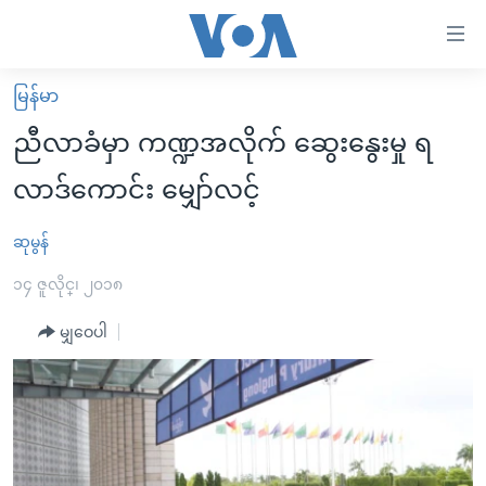
သုံး
ရ
လွယ်ကူ
မြန်မာ
မူလစာမျက်နှာ
စေ
ညီလာခံမှာ ကဏ္ဍအလိုက် ဆွေးနွေးမှု ရ
မြန်မာ
သည့်
လာဒ်ကောင်း မျှော်လင့်
ကမ္ဘာ့သတင်းများ
Link
ဗွီဒီယို
နိုင်ငံတကာ
ဆုမွန်
များ
သတင်းလွတ်လပ်ခွင့်
အမေရိကန်
၁၄ ဇူလိုင္၊ ၂၀၁၈
ပင်မ
ရပ်ဝန်းတခု လမ်းတခု အလွန်
တရုတ်
အကြောင်းအရာ
မျှဝေပါ
သို့
အင်္ဂလိပ်စာလေ့လာမယ်
အစ္စရေး-ပါလက်စတိုင်း
ကျော်
အပတ်စဉ်ကဏ္ဍများ
အမေရိကန်သုံးအီဒီယံ
ကြည့်
ရေဒီယိုနှင့်ရုပ်သံ အချက်အလက်များ
မကြေးမုံရဲ့ အင်္ဂလိပ်စာ
ရေဒီယို
ရန်
ပင်မ
ရေဒီယို/တီဗွီအစီအစဉ်
ရုပ်ရှင်ထဲက အင်္ဂလိပ်စာ
တီဗွီ