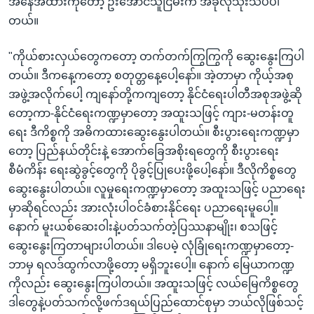
အနေအထားကိုတော့ ဦးအောင်သူငြိမ်းက အခုလိုသုံးသပ်ပါ
တယ်။
"ကိုယ်စားလှယ်တွေကတော့ တက်တက်ကြွကြွကို ဆွေးနွေးကြပါ
တယ်။ ဒီကနေ့ကတော့ စတုတ္တနေ့ပေါ့နော်။ အဲ့တာမှာ ကိုယ့်အစု
အဖွဲ့အလိုက်ပေါ့ ကျနော်တို့ကကျတော့ နိုင်ငံရေးပါတီအစုအဖွဲ့ဆို
တော့ကာ-နိုင်ငံရေးကဏ္ဍမှာတော့ အထူးသဖြင့် ကျား-မတန်းတူ
ရေး ဒီကိစ္စကို အဓိကထားဆွေးနွေးပါတယ်။ စီးပွားရေးကဏ္ဍမှာ
တော့ ပြည်နယ်တိုင်းနဲ့ အောက်ခြေအစိုးရတွေကို စီးပွားရေး
စီမံကိန်း ရေးဆွဲခွင့်တွေကို ပိုခွင့်ပြုပေးဖို့ပေါ့နော်။ ဒီလိုကိစ္စတွေ
ဆွေးနွေးပါတယ်။ လူမှုရေးကဏ္ဍမှာတော့ အထူးသဖြင့် ပညာရေး
မှာဆိုရင်လည်း အားလုံးပါဝင်ခံစားနိုင်ရေး ပညာရေးမူပေါ့။
နောက် မူးယစ်ဆေးဝါးနဲ့ပတ်သက်တဲ့ပြဿနာမျိုး၊ စသဖြင့်
ဆွေးနွေးကြတာများပါတယ်။ ဒါပေမဲ့ လုံခြုံရေးကဏ္ဍမှာတော့-
ဘာမှ ရလဒ်ထွက်လာဖို့တော့ မရှိဘူးပေါ့။ နောက် မြေယာကဏ္ဍ
ကိုလည်း ဆွေးနွေးကြပါတယ်။ အထူးသဖြင့် လယ်မြေကိစ္စတွေ
ဒါတွေနဲ့ပတ်သက်လို့ဖက်ဒရယ်ပြည်ထောင်စုမှာ ဘယ်လိုဖြစ်သင့်