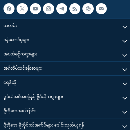
သတင်း
၀န်ဆောင်မှုများ
အပတ်စဉ်ကဏ္ဍများ
အင်္ဂလိပ်သင်ခန်းစာများ
ရေဒီယို
ရုပ်သံအစီအစဉ်နှင့် ဗွီဒီယိုကဏ္ဍများ
ဗွီအိုအေအကြောင်း
ဗွီအိုအေ မိုဘိုင်းလ်အက်ပ်များ ဒေါင်းလုတ်ယူရန်