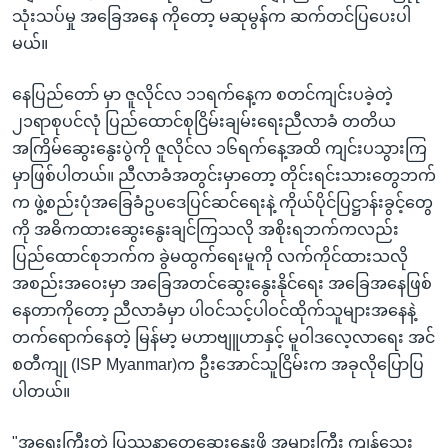
သုံးသပ်မှု အခြေအနေ ကိုတော့ မဆုမွန်က ဆက်တင်ပြပေးပါ
မယ်။
နေပြည်တော် မှာ ဇူလိုင်လ ၁၁ရက်နေ့က စတင်ကျင်းပခဲ့တဲ့
၂၁ရာစုပင်လုံ ပြည်ထောင်စုငြိမ်းချမ်းရေးညီလာခံ တတိယ
အကြိမ်ဆွေးနွေးပွဲကို ဇူလိုင်လ ၁၆ရက်နေ့အထိ ကျင်းပသွားကြ
မှာဖြစ်ပါတယ်။ ညီလာခံအတွင်းမှာတော့ တိုင်းရင်းသားတွေဘက်
က ဖွဲ့စည်းပုံအခြေခံဥပဒေပြင်ဆင်ရေးနဲ့ ကိုယ်ပိုင်ပြဋ္ဌာန်းခွင့်တွေ
ကို အဓိကထားဆွေးနွေးချင်ကြသလို အစိုးရဘက်ကလည်း
ပြည်ထောင်စုဘက်က ခွဲမထွက်ရေးမူကို လက်ကိုင်ထားသလို
အစည်းအဝေးမှာ အခြေအတင်ဆွေးနွေးနိုင်ရေး အခြေအနေဖြစ်
နေတာကိုတော့ ညီလာခံမှာ ပါဝင်သင့်ပါဝင်ထိုက်သူများအနေနဲ့
တက်ရောက်နေတဲ့ မြန်မာ့ မဟာဗျူဟာနှင့် မူဝါဒလေ့လာရေး အင်
စတီကျု (ISP Myanmar)က ဦးအောင်သူငြိမ်းက အခုလိုပြောပြ
ပါတယ်။
"အရေးကြီးတဲ့ ပြဿနာတွေဆွေးနွေးဖို့ အများကြီး ကျန်သေး