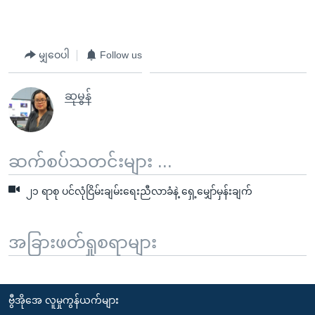
မျှဝေပါ
Follow us
ဆုမွန်
ဆက်စပ်သတင်းများ ...
၂၁ ရာစု ပင်လုံငြိမ်းချမ်းရေးညီလာခံနဲ့ ရှေ့မျှော်မှန်းချက်
အခြားဖတ်ရှုစရာများ
ဗွီအိုအေ လူမှုကွန်ယက်များ