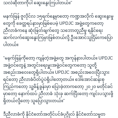
သလဲဆိုတာကိုပါ ဆွေးနွေးကြပါတယ်။"
မနက်ဖြန် ဇူလိုင်လ ၁၅ရက်နေ့မှာတော့ ကဏ္ဍအလိုက် ဆွေးနွေးမှု
တွေကို ခေတ္တရပ်နားမှာဖြစ်ပေမဲ့ UPDJC အဖွဲ့တွေကတော့
ညီလာခံကနေ ဆုံးဖြတ်ချက်တွေ သဘောတူညီမှု ရနိုင်ရေး
ဆက်လက်ဆွေးနွေးကြမှာဖြစ်တယ်လို့ ဦးအောင်သူငြိမ်းကပြော
ပါတယ်။
"မနက်ဖြန်ကိုတော့ ကျန်တဲ့အဖွဲ့တွေ အကုန်နားပါတယ်။ UPDJC
အဖွဲ့ဝင်တွေနဲ့ အတွင်းရေးမှူးအဖွဲ့ဝင်တွေကတော့ သူတို့
အစည်းအဝေးတွေရှိပါတယ်။ UPDJC အစည်းအဝေးပြီးသွား
ရင်တော့ ညီလာခံပိတ်ပွဲပဲရှိပါတော့တယ်။ ဒေါ်အောင်ဆန်းစု
ကြည်ကတော့ သူ့မိန့်ခွန်းမှာ ပြောခဲ့တာကတော့ ၂၀၂၀ မတိုင်ခင်
မှာတော့ နောက်ထပ် ညီလာခံ သုံးခု ဆက်ပြီးတော့ ကျင်းပသွားဖို့
ရှိတယ်လို့တော့ သူပြောသွားတယ်။"
ဒီညီလာခံကို နိုင်ငံတော်အတိုင်ပင်ခံပုဂ္ဂိုလ် နိုင်ငံတော်သမ္မတ