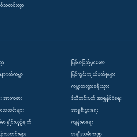
းလ်သတင်းလွှာ
ပညာ
မြန်မာပြည်မှပေးစာ
အနာဂတ်ကမ္ဘာ
မြင်ကွင်းကျယ်မှတ်စုများ
ကမ္ဘာတလွှားခရီးသွား
း အားကစား
ဒီသီတင်းပတ် အာရှနိုင်ငံရေး
ားသတင်းများ
အာရှစီးပွားရေး
်မာ နှိုင်းယှဉ်ချက်
ကျန်းမာရေး
ပြားသတင်းများ
အမျိုးသမီးကဏ္ဍ