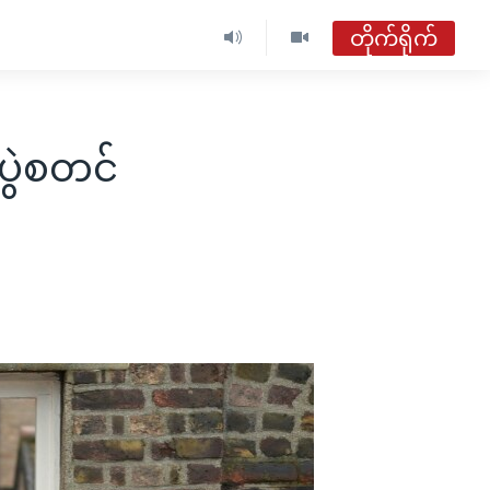
တိုက်ရိုက်
ဗွီအိုအေ မြန်မာညချမ်း
တိုက်ရိုက်ထုတ်လွှင့်မှု
ူပွဲစတင်
အစီအစဉ်များ
ဗွီအိုအေ မြန်မာညချမ်း
ရေဒီယိုတိုက်ရိုက်နားဆင်ရန်