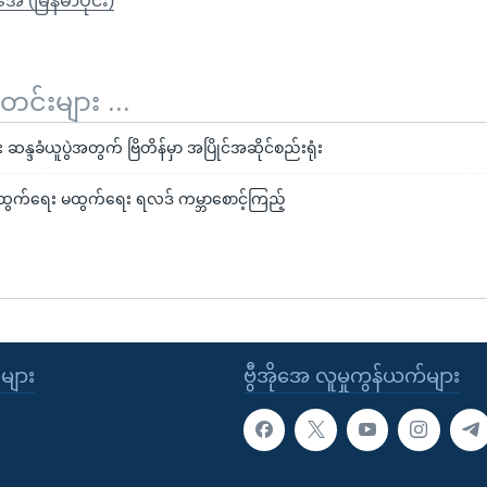
ုအေ (မြန်မာပိုင်း)
်းများ ...
ေး ဆန္ဒခံယူပွဲအတွက် ဗြိတိန်မှာ အပြိုင်အဆိုင်စည်းရုံး
ွဲထွက်ရေး မထွက်ရေး ရလဒ် ကမ္ဘာစောင့်ကြည့်
ုများ
ဗွီအိုအေ လူမှုကွန်ယက်များ