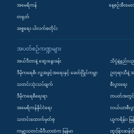
အမေရိကန်
နေ့စဉ်အီးမေ
တရုတ်
အစ္စရေး-ပါလက်စတိုင်း
အပတ်စဉ်ကဏ္ဍများ
အယ်ဒီတာနဲ့ ဆွေးနွေးခန်း
သိပ္ပံနဲ့နည်း
ဒီမိုကရေစီ၊ လူ့အခွင့်အရေးနှင့် ခေတ်ပြိုင်ကမ္ဘာ
ဥတုရာသီနဲ့ 
သတင်းသုံးသပ်ချက်
စီးပွားရေး
ဒီမိုကရေစီရေးရာ
တပတ်အတွင်
အမေရိကန်နိုင်ငံရေး
လယ်ယာစီးပွ
သတင်းထောက်မှတ်စု
ယူကရိန်း၊ မြန
ကမ္ဘာ့သတင်းမီဒီယာထဲက မြန်မာ
ထူးခြားဆန်း