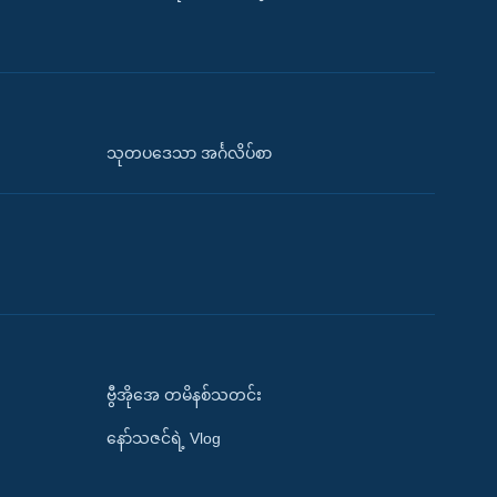
သုတပဒေသာ အင်္ဂလိပ်စာ
ဗွီအိုအေ တမိနစ်သတင်း
နော်သဇင်ရဲ့ Vlog