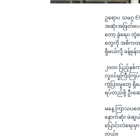
ဥရောပ သမဂ္ဂ EU အ
အဆုံးအဖြတ်ပေးမ
တော့ ခွဲရေး၊ တွ
တွေကို အဓိကထား
ရှိမယ်လို့ ခန့်
၂၀၀၀ ပြည့်နှစ်ကတ
လူဝင်မှုကြီးက
ကွဲပြားမှုတွေ 
ရပ်တည်ဖို့ ဦးဆ
မနေ့ ကြာသပတေး
နောက်ဆုံး မဲဆွယ်
ပြောင်းလဲရေးမှာ ဗြ
တယ်။