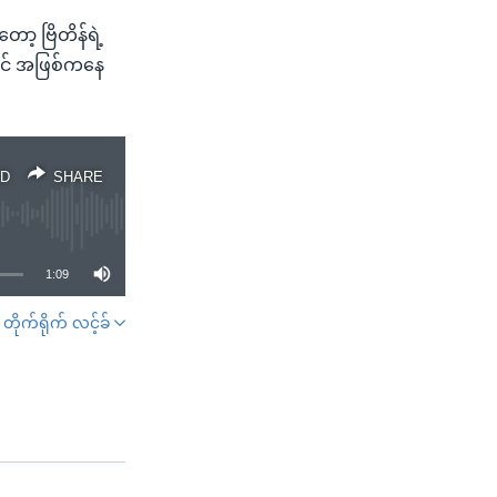
ော့ ဗြိတိန်ရဲ့
့ဝင် အဖြစ်ကနေ
D
SHARE
1:09
တိုက်ရိုက် လင့်ခ်
SHARE