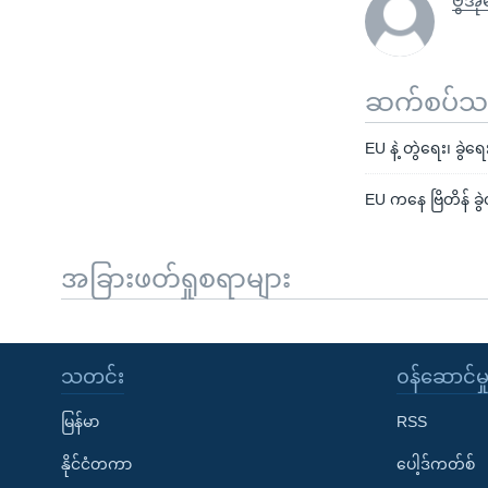
ဗွီအိ
ဆက်စပ်သတင
EU နဲ့ တွဲရေး၊ ခွဲရ
EU ကနေ ဗြိတိန် ခ
အခြားဖတ်ရှုစရာများ
သတင်း
၀န်ဆောင်မှ
မြန်မာ
RSS
နိုင်ငံတကာ
ပေါ့ဒ်ကတ်စ်