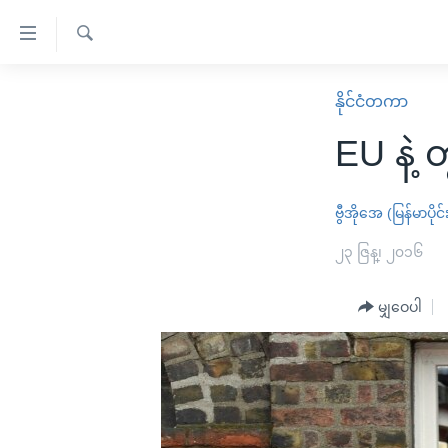
သုံး
ရ
ရှာဖွေ
လွယ်ကူ
မူလစာမျက်နှာ
နိုင်ငံတကာ
ရ
စေ
မြန်မာ
လာ
EU နဲ့ 
သည့်
ဒ်
ကမ္ဘာ့သတင်းများ
Link
ဗွီဒီယို
နိုင်ငံတကာ
ဗွီအိုအေ (မြန်မာပိုင်
များ
သတင်းလွတ်လပ်ခွင့်
အမေရိကန်
၂၃ ဇြန္၊ ၂၀၁၆
ပင်မ
ရပ်ဝန်းတခု လမ်းတခု အလွန်
တရုတ်
အကြောင်းအရာ
အင်္ဂလိပ်စာလေ့လာမယ်
မျှဝေပါ
အစ္စရေး-ပါလက်စတိုင်း
သို့
အပတ်စဉ်ကဏ္ဍများ
အမေရိကန်သုံးအီဒီယံ
ကျော်
ကြည့်
ရေဒီယိုနှင့်ရုပ်သံ အချက်အလက်များ
မကြေးမုံရဲ့ အင်္ဂလိပ်စာ
ရေဒီယို
ရန်
ရေဒီယို/တီဗွီအစီအစဉ်
ရုပ်ရှင်ထဲက အင်္ဂလိပ်စာ
တီဗွီ
ပင်မ