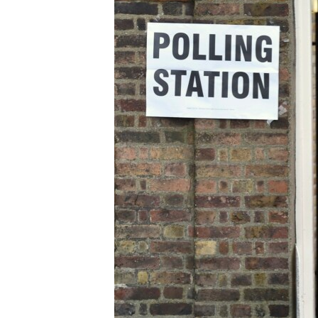
သုတပဒေသာ အင်္ဂလိပ်စာ
အ
ညွန်း
စာမျက်နှာ
သို့
ကျော်
ကြည့်
ရန်
ရှာဖွေ
ရန်
နေရာ
သို့
ကျော်
ရန်