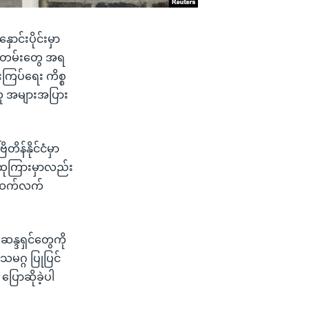
ာင်းပိုင်းမှာ
စစ်တမ်းတွေ အရ
းကြပ်ရေး ကိစ္စ
သူ အများအပြား
ိန်နိုင်ငံမှာ
ထုကြားမှာလည်း
စ် ဆက်လက်
္ဒရှင်တွေကို
သမဂ္ဂ ပြုပြင်
 ပြောဆိုခဲ့ပါ