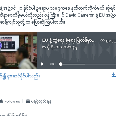
နေနဲ့ အဖွဲ့ဝင် ၂၈ နိုင်ငံပါ ဥရောပ သမဂ္ဂကနေ နုတ်ထွက်လိုက်မယ် ဆိုရင်တ
ထိနာစေလိမ့်မယ်လို့လည်း ဝန်ကြီးချုပ် David Cameron နဲ့ EU အဖွဲ
 ဆန့်ကျင်သူတို့ က ပြောဆိုကြပါတယ်။
EU နဲ့ တွဲရေး ခွဲရေး ဗြိတိန်မှာ ဆန္ဒခံယူပွဲစတင်
EMBE
by
ဗွီအိုအေသတင်းဌာန
No media source currently available
0:00
တ်၍ နားဆင်နိုင်ပါသည်။
EMBED
Follow us
ပရင့်ထုတ်ရန်