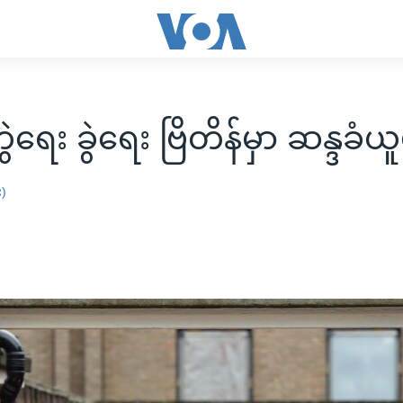
တွဲရေး ခွဲရေး ဗြိတိန်မှာ ဆန္ဒခံယ
း)