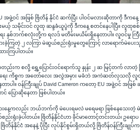
ဖွဲ့ဝင် အဖြစ် ဗြိတိန် နိုင်ငံ ဆက်ပြီး ပါဝင်မလားဆိုတာကို ဒီကနေ့ နှေ
ယ့် သမိုင်းဝင် လူထု ဆန္ဒခံယူပွဲကို ဒီကနေ့ စတင်နေပါပြီ။ လူထု
ဲရေး နှစ်ဘက်စလုံးတို့က ရလဒ် မတိမ်းမယိမ်းရှိနေတာပါ။ လူဝင်မှု ကြီ
ခဲ့ကြတဲ့ ၂ လကြာ မဲဆွယ်စည်းရုံးမှုတွေကြောင့် လာရောက်မဲပေး
မှန်းထားကြပါတယ်။
ည်းက စလို့ ရွှေ့ပြောင်းဝင်ရောက်သူ နှုန်း ၂ ဆ မြင့်တက် လာတဲ့ ဗြိတ
ြပ်ရေး ကိစ္စက အတော်လေး အလွဲအမှား မခံဘဲ အကဲဆတ်လှသလို လူ
ရှိနေတာပါ။ ဝန်ကြီးချုပ် David Cameron ကတော့ EU အဖွဲ့ဝင် အဖြ
ောင် ပြောဆိုနေတာ ဖြစ်ပါတယ်။
နေ့ကလည်း ဘယ်ဘက်ကို မဲပေးရမလဲ မရေမရာ ဖြစ်နေသေးတဲ့ မဲဆန
စည်းရုံးခဲ့ပါတယ်။ ဗြိတိန်နိုင်ငံဟာ ခိုင်မာတောင့်တင်းတယ်၊ ဥရောပ 
ိတိန်နိုင်ငံ အနေနဲ့ ပိုပြီး လုပ်နိုင်စွမ်းရှိတယ်လို့ ဗြိတိန်ဝန်ကြီးချုပ်က