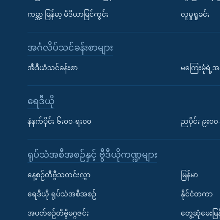
ကမ္ဘာ့ မြန်မာ့ မီဒီယာမြင်ကွင်း
လူမှုရှုခင်း
အင်္ဂလိပ်သင်ခန်းစာများ
အီဒီယံသင်ခန်းစာ
မကြေးမုံရဲ့အင
ရေဒီယို
နံနက်ပိုင်း ၆း၀၀-ရး၀၀
ညပိုင်း ၉း၀
ရုပ်သံအစီအစဉ်နှင့် ဗွီဒီယိုကဏ္ဍများ
နေ့စဉ်တီဗွီသတင်းလွှာ
မြန်မာ
ရေဒီယို ရုပ်သံအစီအစဉ်
နိုင်ငံတကာ
အပတ်စဉ်တီဗွီမဂ္ဂဇင်း
တွေ့ဆုံမေးမြန