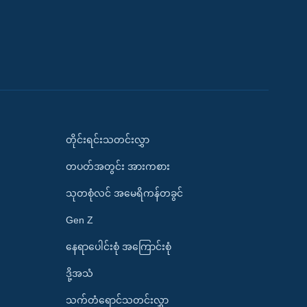
တိုင်းရင်းသတင်းလွှာ
တပတ်အတွင်း အားကစား
သုတစုံလင် အမေရိကန်တခွင်
Gen Z
နေရာပေါင်းစုံ အကြောင်းစုံ
ဒို့အသံ
သက်တံရောင်သတင်းလွှာ