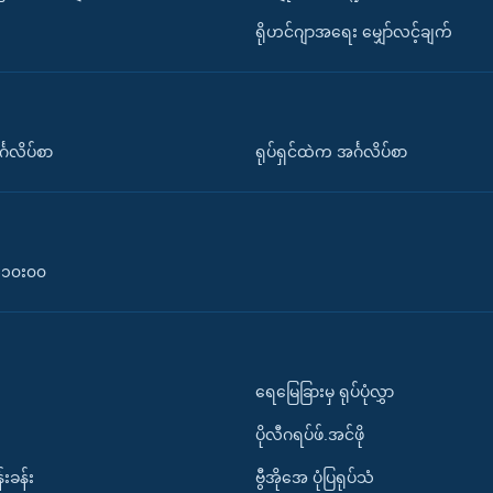
ရိုဟင်ဂျာအရေး မျှော်လင့်ချက်
်္ဂလိပ်စာ
ရုပ်ရှင်ထဲက အင်္ဂလိပ်စာ
၀-၁၀း၀၀
ရေမြေခြားမှ ရုပ်ပုံလွှာ
ပိုလီဂရပ်ဖ်.အင်ဖို
်းခန်း
ဗွီအိုအေ ပုံပြရုပ်သံ