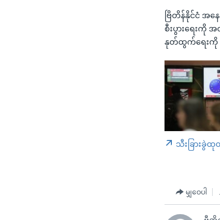
ဗြိတိန်နိုင်ငံ အ
စီးပွားရေးကို အ
နုတ်ထွက်ရေးကို
သီးခြားခွဲထု
မျှဝေပါ