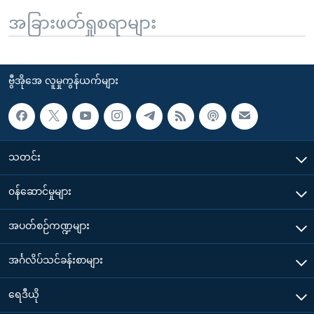
အခြားဖတ်ရှုစရာများ
ဗွီအိုအေ လူမှုကွန်ယက်များ
သတင်း
၀န်ဆောင်မှုများ
အပတ်စဉ်ကဏ္ဍများ
အင်္ဂလိပ်သင်ခန်းစာများ
ရေဒီယို