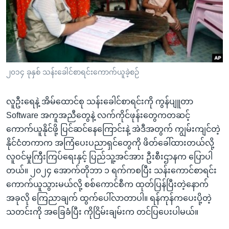
အ
သုတပဒေသာ အင်္ဂလိပ်စာ
ညွန်း
Learning English
စာမျက်နှာ
သို့
ဗွီအိုအေ လူမှုကွန်ယက်များ
ကျော်
ကြည့်
၂၀၁၄ ခုနှစ် သန်းခေါင်စာရင်းကောက်ယူခဲ့စဉ်
ရန်
ဘာသာစကားများ
ရှာဖွေ
လူဦးရေနဲ့ အိမ်ထောင်စု သန်းခေါင်စာရင်းကို ကွန်ပျူတာ
ရန်
Software အကူအညီတွေနဲ့ လက်ကိုင်ဖုန်းတွေကတဆင့်
နေရာ
ကောက်ယူနိုင်ဖို့ ပြင်ဆင်နေကြောင်းနဲ့ အဲဒီအတွက် ကျွမ်းကျင်တဲ့
သို့
နိုင်ငံတကာက အကြံပေးပညာရှင်တွေကို ဖိတ်ခေါ်ထားတယ်လို့
ကျော်
လူဝင်မှုကြီးကြပ်ရေးနှင့် ပြည်သူ့အင်အား ဦးစီးဌာနက ပြောပါ
ရန်
တယ်။ ၂၀၂၄ အောက်တိုဘာ ၁ ရက်ကစပြီး သန်းကောင်စာရင်း
ကောက်ယူသွားမယ်လို့ စစ်ကောင်စီက ထုတ်ပြန်ပြီးတဲ့နောက်
အခုလို ကြေညာချက် ထွက်ပေါ်လာတာပါ။ ရန်ကုန်ကပေးပို့တဲ့
သတင်းကို အခြေခံပြီး ကိုငြိမ်းချမ်းက တင်ပြပေးပါမယ်။