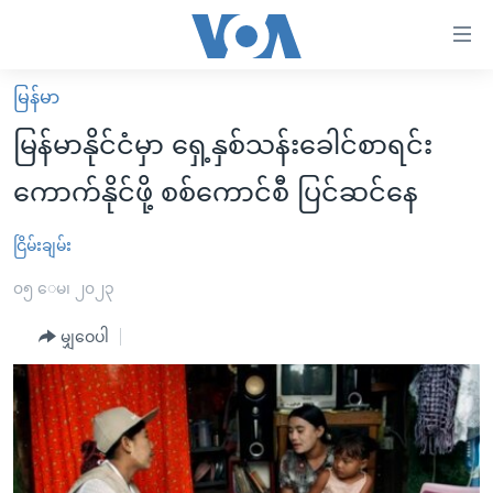
သုံး
ရ
လွယ်ကူ
မြန်မာ
မူလစာမျက်နှာ
စေ
မြန်မာနိုင်ငံမှာ ရှေ့နှစ်သန်းခေါင်စာရင်း
မြန်မာ
သည့်
ကောက်နိုင်ဖို့ စစ်ကောင်စီ ပြင်ဆင်နေ
ကမ္ဘာ့သတင်းများ
Link
ဗွီဒီယို
နိုင်ငံတကာ
ငြိမ်းချမ်း
များ
သတင်းလွတ်လပ်ခွင့်
အမေရိကန်
၀၅ ေမ၊ ၂၀၂၃
ပင်မ
ရပ်ဝန်းတခု လမ်းတခု အလွန်
တရုတ်
အကြောင်းအရာ
မျှဝေပါ
သို့
အင်္ဂလိပ်စာလေ့လာမယ်
အစ္စရေး-ပါလက်စတိုင်း
ကျော်
အပတ်စဉ်ကဏ္ဍများ
အမေရိကန်သုံးအီဒီယံ
ကြည့်
ရေဒီယိုနှင့်ရုပ်သံ အချက်အလက်များ
မကြေးမုံရဲ့ အင်္ဂလိပ်စာ
ရေဒီယို
ရန်
ပင်မ
ရေဒီယို/တီဗွီအစီအစဉ်
ရုပ်ရှင်ထဲက အင်္ဂလိပ်စာ
တီဗွီ