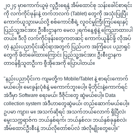
၂၀၂၄ မှာကောက်ယူမဲ့ လူဦးရေနဲ့ အိမ်ထောင်စု သန်းခေါင်စာရင်း
ကို လက်ကိုင်ဖုန်းနဲ့ တက်ဘလက် (Tablet) တွေကို အသုံးပြုပြီး
ကောက်ယူသွားမယ်လို့ စစ်ကောင်စီရဲ့ လူဝင်မှုကြီးကြပ်ရေးနှင့်
ပြည်သူ့အင်အား ဦးစီးဌာနက မေလ၂ရက်နေ့စွဲနဲ့ ကြေညာထားပါ
တယ်။ ဒီလို လက်ကိုင်ဖုန်းတွေကတဆင့် ကောက်ယူနိုင်ဖို့ လိုအပ်
တဲ့ နည်းပညာပိုင်းဆိုင်ရာအတွက် ပြည်ပက အကြံပေး ပညာရှင်
တွေကို ဖိတ်ခေါ်ထားကြောင်း ပြည်သူ့အင်အား ဦးစီးဌာနက
တာဝန်ရှိသူတဦးက ဗွီအိုအေကို ပြောပါတယ်။
"နည်းပညာပိုင်းက ကျမတို့က Mobile/Tablet နဲ့ စာရင်းကောက်
မယ်ပေါ့။ မေးခွန်းပုံစံနဲ့ မကောက်ဘူးပေါ့။ မိုဘိုင်းနဲ့ကောက်ရင်
အဲဒီမှာ Software ရေးမယ်၊ ဒီဇိုင်းတွေ ဆွဲမယ်ပေါ့။ Data
collection system အဲဒီဟာတွေဆွဲမယ်၊ တည်ဆောက်မယ်ပေါ့။
ဥပမာ ကျား၊ မ။ အသက်ဆိုရင် အသက်ဘယ်လောက် ရှိပြီလဲ၊
မွေးသက္ကရာဇ်က ဘယ်နှစ်ရက်၊ ဘယ်နှစ်လ၊ ဘယ်နှစ်ခုနှစ်လဲ၊
အိမ်ထောင်ဦးစီးနဲ့ ဘယ်လိုတော်စပ်လဲ အဲလိုမျိုးတွေပေါ့။"