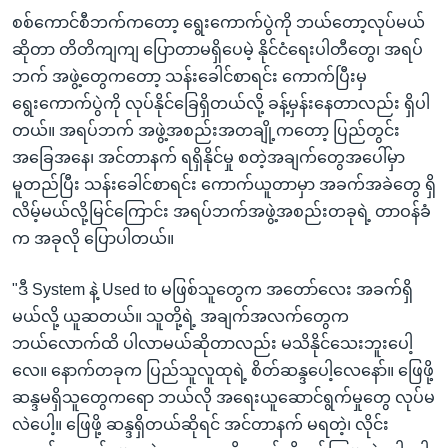
စစ်ကောင်စီဘက်ကတော့ ရွေးကောက်ပွဲကို ဘယ်တော့လုပ်မယ်
ဆိုတာ တိတိကျကျ ပြောတာမရှိပေမဲ့ နိုင်ငံရေးပါတီတွေ၊ အရပ်
ဘက် အဖွဲ့တွေကတော့ သန်းခေါင်စာရင်း ကောက်ပြီးမှ
ရွေးကောက်ပွဲကို လုပ်နိုင်ခြေရှိတယ်လို့ ခန့်မှန်းနေတာလည်း ရှိပါ
တယ်။ အရပ်ဘက် အဖွဲ့အစည်းအတချို့ကတော့ ပြည်တွင်း
အခြေအနေ၊ အင်တာနက် ရရှိနိုင်မှု စတဲ့အချက်တွေအပေါ်မှာ
မူတည်ပြီး သန်းခေါင်စာရင်း ကောက်ယူတာမှာ အခက်အခဲတွေ ရှိ
လိမ့်မယ်လို့မြင်ကြောင်း အရပ်ဘက်အဖွဲ့အစည်းတခုရဲ့ တာဝန်ခံ
က အခုလို ပြောပါတယ်။
"ဒီ System နဲ့ Used to မဖြစ်သူတွေက အတော်လေး အခက်ရှိ
မယ်လို့ ယူဆတယ်။ သူတို့ရဲ့ အချက်အလက်တွေက
ဘယ်လောက်ထိ ပါလာမယ်ဆိုတာလည်း မသိနိုင်သေးဘူးပေါ့
လေ။ နောက်တခုက ပြည်သူလူထုရဲ့ စိတ်ဆန္ဒပေါ့လေနော်။ ဖြေဖို့
ဆန္ဒမရှိသူတွေကရော ဘယ်လို အရေးယူဆောင်ရွက်မှုတွေ လုပ်မ
လဲပေါ့။ ဖြေဖို့ ဆန္ဒရှိတယ်ဆိုရင် အင်တာနက် မရတဲ့၊ လိုင်း