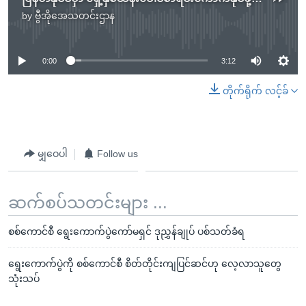
by
ဗွီအိုအေသတင်းဌာန
No media source currently available
0:00
3:12
တိုက်ရိုက် လင့်ခ်
မျှဝေပါ
Follow us
ဆက်စပ်သတင်းများ ...
စစ်ကောင်စီ ရွေးကောက်ပွဲကော်မရှင် ဒုညွှန်ချုပ် ပစ်သတ်ခံရ
ရွေးကောက်ပွဲကို စစ်ကောင်စီ စိတ်တိုင်းကျပြင်ဆင်ဟု လေ့လာသူတွေ
သုံးသပ်