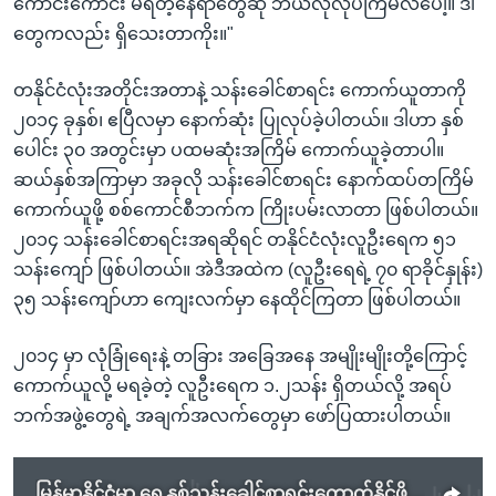
ကောင်းကောင်း မရတဲ့နေရာတွေဆို ဘယ်လိုလုပ်ကြမလဲပေါ့။ ဒါ
တွေကလည်း ရှိသေးတာကိုး။"
တနိုင်ငံလုံးအတိုင်းအတာနဲ့ သန်းခေါင်စာရင်း ကောက်ယူတာကို
၂၀၁၄ ခုနှစ်၊ ဧပြီလမှာ နောက်ဆုံး ပြုလုပ်ခဲ့ပါတယ်။ ဒါဟာ နှစ်
ပေါင်း ၃၀ အတွင်းမှာ ပထမဆုံးအကြိမ် ကောက်ယူခဲ့တာပါ။
ဆယ်နှစ်အကြာမှာ အခုလို သန်းခေါင်စာရင်း နောက်ထပ်တကြိမ်
ကောက်ယူဖို့ စစ်ကောင်စီဘက်က ကြိုးပမ်းလာတာ ဖြစ်ပါတယ်။
၂၀၁၄ သန်းခေါင်စာရင်းအရဆိုရင် တနိုင်ငံလုံးလူဦးရေက ၅၁
သန်းကျော် ဖြစ်ပါတယ်။ အဲဒီအထဲက (လူဦးရေရဲ့ ၇၀ ရာခိုင်နှုန်း)
၃၅ သန်းကျော်ဟာ ကျေးလက်မှာ နေထိုင်ကြတာ ဖြစ်ပါတယ်။
၂၀၁၄ မှာ လုံခြုံရေးနဲ့ တခြား အခြေအနေ အမျိုးမျိုးတို့ကြောင့်
ကောက်ယူလို့ မရခဲ့တဲ့ လူဦးရေက ၁.၂သန်း ရှိတယ်လို့ အရပ်
ဘက်အဖွဲ့တွေရဲ့ အချက်အလက်တွေမှာ ဖော်ပြထားပါတယ်။
မြန်မာနိုင်ငံမှာ ရှေ့နှစ်သန်းခေါင်စာရင်းကောက်နိုင်ဖို့ စစ်ကောင်စီ ပြင်ဆင်နေ