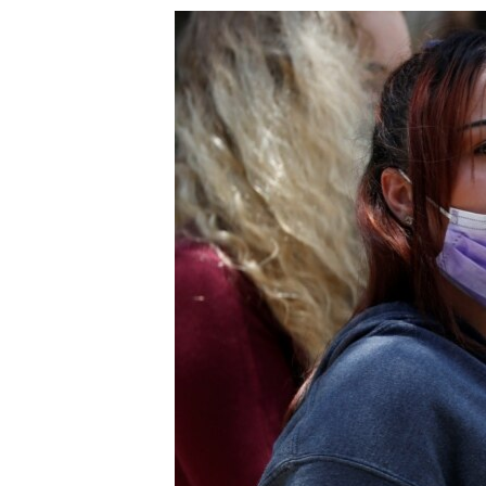
သုတပဒေသာ အင်္ဂလိပ်စာ
အ
ညွန်း
စာမျက်နှာ
သို့
ကျော်
ကြည့်
ရန်
ရှာဖွေ
ရန်
နေရာ
သို့
ကျော်
ရန်