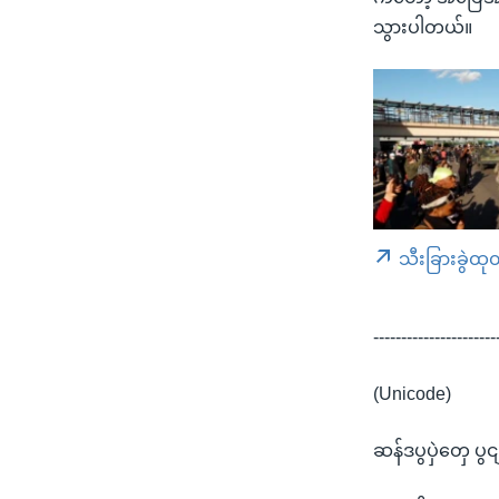
သွားပါတယ်။
သီးခြားခွဲထု
----------------------
(Unicode)
ဆန်ဒပွပှဲတှေ ပွ