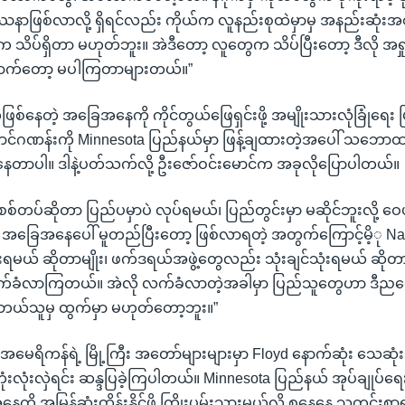
နာဖြစ်လာလို့ ရှိရင်လည်း ကိုယ်က လူနည်းစုထဲမှာမှ အနည်းဆုံးအစုထ
သိပ်ရှိတာ မဟုတ်ဘူး။ အဲဒီတော့ လူတွေက သိပ်ပြီးတော့ ဒီလို အရှု
က်တော့ မပါကြတာများတယ်။”
ဖြစ်နေတဲ့ အခြေအနေကို ကိုင်တွယ်ဖြေရှင်းဖို့ အမျိုးသားလုံခြုံရေး ပ
င်ဂဏန်းကို Minnesota ပြည်နယ်မှာ ဖြန့်ချထားတဲ့အပေါ် သဘောထား
ေတာပါ။ ဒါနဲ့ပတ်သက်လို့ ဦးဇော်ဝင်းမောင်က အခုလိုပြောပါတယ်။
်တပ်ဆိုတာ ပြည်ပမှာပဲ လုပ်ရမယ်၊ ပြည်တွင်းမှာ မဆိုင်ဘူးလို့ ဝေဖ
အခြေအနေပေါ် မူတည်ပြီးတော့ ဖြစ်လာရတဲ့ အတွက်ကြောင့်မိ့ု Na
ုံးရမယ် ဆိုတာမျိုး၊ ဖက်ဒရယ်အဖွဲ့တွေလည်း သုံးချင်သုံးရမယ် ဆိုတာ
က်ခံလာကြတယ်။ အဲလို လက်ခံလာတဲ့အခါမှာ ပြည်သူတွေဟာ ဒီည
 ဘယ်သူမှ ထွက်မှာ မဟုတ်တော့ဘူး။”
မေရိကန်ရဲ့ မြို့ကြီး အတော်များများမှာ Floyd နောက်ဆုံး သေဆုံးသွာ
ံးလုံးလှဲရင်း ဆန္ဒပြခဲ့ကြပါတယ်။ Minnesota ပြည်နယ် အုပ်ချုပ်ရေး
 အမြန်ဆုံးထိန်းနိုင်ဖို့ ကြိုးပမ်းသွားမယ်လို့ စနေနေ့ သတင်းစာရှင်