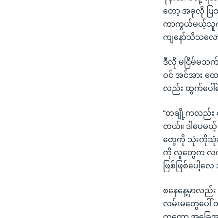
တော့ အခုလို ပြဿ
ကာကွယ်မယ့်သူက 
ကျနော်သိသလော
ဒီလို မငြိမ်မသက်
ဝင် အင်အား ထော
လည်း ထွက်ပေါ်န
“တချို့ကလည်း စစ
တယ်။ ဒါပေမယ့် 
တွေကို သုံးကိုသ
ကို လူတွေက လ
ဖြစ်ဖြစ်ပေါ့လေ
စနေနေ့မှာလည်း အ
လမ်းမတွေပေါ် တု
ကတော့ အခြေအနေကို