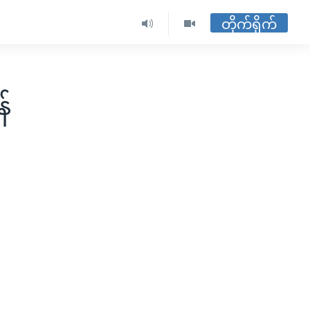
တိုက်ရိုက်
်