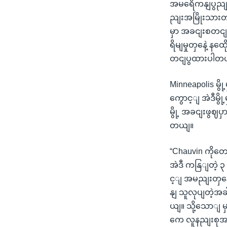
အမရေိကနျပွညျထ
ညျးအမြိုးသားတဦ
မှာ အခငျးစတငျဖွ
ရိမျမှုတှနေဲ့
တငျပွထားပါတ
Minneapolis မွ
ကွောင့ျ အဲဒီမွိ
မွို့ အခငျးဖွဈပ
တယျ။
“Chauvin ကိုတေ
အဲဒီ ကနြျတဲ့ 
င့ျ အမညျးတှနေဲ့
နျ သူလုပျတဲ့အ
ယျ။ သို့သောျ မ
ကေ လူနညျးစုအရေ