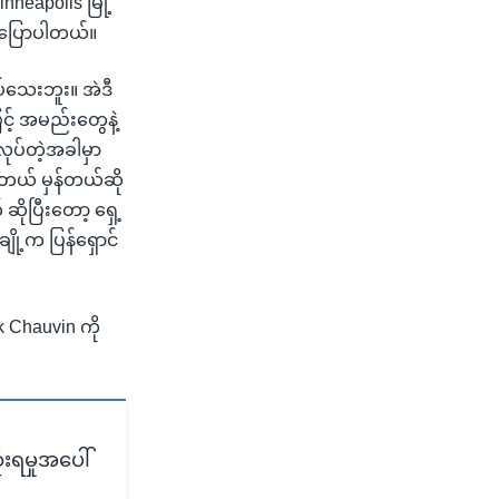
nneapolis မြို့
ု ပြောပါတယ်။
ပ်သေးဘူး။ အဲဒီ
င့် အမည်းတွေနဲ့
ူလုပ်တဲ့အခါမှာ
းတယ် မှန်တယ်ဆို
ိုပြီးတော့ ရှေ့
ို့က ပြန်ရှောင်
k Chauvin ကို
းရမှုအပေါ်