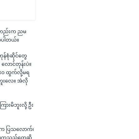
င်းကတည်းက ညမ
ြောပါတယ်။
်စုံဆိုင်တွေ
 လောင်တုန်းပဲ။
ဝ ထွက်လို့မရ
်ဘူးလေ။ အဲလို
ကြားမိဘူးလို့ ဦး
V က ပြသလောက်၊
ဒုက္ခသည်တွေဆို