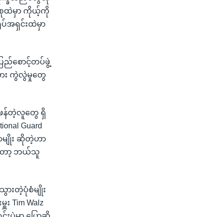
ဲမှာ ကိုယ့်ကို
ပ်အရှင်းထဲမှာ
ြည်စောင့်တပ်ဖွဲ့
 ကွဲလွဲမှုတွေ
န်တဲ့လူတွေ ရှိ
tional Guard
မျိုး ဆိုတဲ့ဟာ
တော့ ဘယ်သူ
းတဲ့ပုံစံမျိုး
မှူး Tim Walz
းပွဲမှာ ပြောဆို