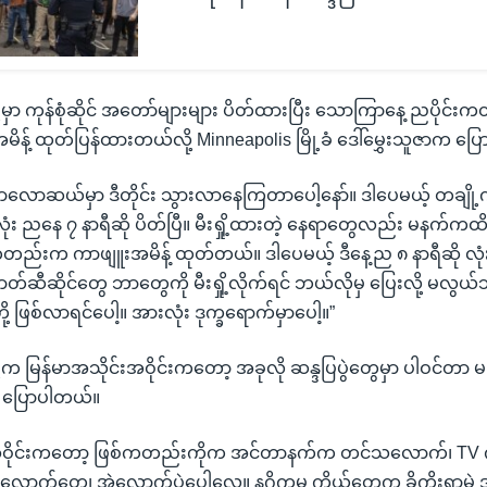
ု့မှာ ကုန်စုံဆိုင် အတော်များများ ပိတ်ထားပြီး သောကြာနေ့ ညပို
န့် ထုတ်ပြန်ထားတယ်လို့ Minneapolis မြို့ခံ ဒေါ်မွှေးသူဇာက ပ
ာလောဆယ်မှာ ဒီတိုင်း သွားလာနေကြတာပေါ့နော်။ ဒါပေမယ့် တချို့ကုန
း ညနေ ၇ နာရီဆို ပိတ်ပြီ။ မီးရှို့ထားတဲ့ နေရာတွေလည်း မနက်ကထိ
်းက ကာဖျူးအမိန့် ထုတ်တယ်။ ဒါပေမယ့် ဒီနေ့ည ၈ နာရီဆို လုံး
ဓာတ်ဆီဆိုင်တွေ ဘာတွေကို မီးရှို့လိုက်ရင် ဘယ်လိုမှ ပြေးလို့ မလွယ
တို့ ဖြစ်လာရင်ပေါ့။ အားလုံး ဒုက္ခရောက်မှာပေါ့။”
ု့က မြန်မာအသိုင်းအဝိုင်းကတော့ အခုလို ဆန္ဒပြပွဲတွေမှာ ပါဝင်တာ မ
က ပြောပါတယ်။
်းအဝိုင်းကတော့ ဖြစ်ကတည်းကိုက အင်တာနက်က တင်သလောက်၊ T
သလောက်တွေ၊ အဲလောက်ပဲပေါ့လေ။ နဂိုကမှ ကိုယ်တွေက ခိုကိုးရာမဲ့ 