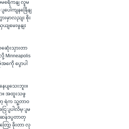
အမရေိကနျ လူမ
ေါျပေါကျနခြေိနျ
ွားမှာလညျး စိုး
သှယျမေးမွနျး
သဆေုံးသှားတာ
ို့ Minneapolis
ိုအကေို ပွောပါ
ကြနေပျသေးဘူး။
တာ။ အထူးသဖွ
တော့ ရဲက သူ့တာဝ
ါခငြျပါလိမ့ျမ
့ ဆန်ဒပွတာတှ
ြော့ ခိုးတာ လု