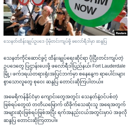
အ
သုတပဒေသာ အင်္ဂလိပ်စာ
ညွန်း
Learning English
စာမျက်နှာ
သို့
ဗွီအိုအေ လူမှုကွန်ယက်များ
ကျော်
ကြည့်
သေနတ်ထိန်းချုပ်ဥပဒေ ပိုမိုတင်းကျပ်ဖို့ ဖလော်ရီဒါမှာ ဆန္ဒပြ
ရန်
ဘာသာစကားများ
ရှာဖွေ
သေနတ်ကိုင်ဆောင်ခွင့် ထိန်းချုပ်ရေးဆိုင်ရာ ပိုပြီးတင်းကျပ်တဲ့
ရန်
ဥပဒေတွေ ပြဌာန်းပေးဖို့ ဖလော်ရီဒါပြည်နယ်၊ Fort Lauderdale
နေရာ
မြို့၊ ဖက်ဒရယ်တရားရုံးအပြင်ဘက်မှာ စနေနေ့က ရာပေါင်းများ
သို့
စွာသောလူတွေ စုဝေး ဆန္ဒပြ တောင်းဆိုကြပါတယ်။
ကျော်
ရန်
အမေရိကန်နိုင်ငံမှာ ကျောင်းတွေအတွင်း သေနတ်နဲ့ဝင်ပစ်တဲ့
ဖြစ်ရပ်တွေထဲ တတိယမြောက် ထိခိုက်သေဆုံးသူ အရေအတွက်
အများဆုံးဖြစ်ရပ်ဖြစ်အပြီး ရက်အနည်းငယ်အတွင်းမှာပဲ အခုလို
ဆန္ဒပြ တောင်းဆိုကြတာပါ။