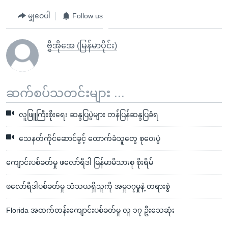
မျှဝေပါ
Follow us
ဗွီအိုအေ (မြန်မာပိုင်း)
ဆက်စပ်သတင်းများ ...
လူဖြူကြီးစိုးရေး ဆန္ဒပြပွဲများ တန်ပြန်ဆန္ဒပြခံရ
သေနတ်ကိုင်ဆောင်ခွင့် ထောက်ခံသူတွေ စုဝေးပွဲ
ကျောင်းပစ်ခတ်မှု ဖလော်ရီဒါ မြန်မာမိသားစု စိုးရိမ်
ဖလော်ရီဒါပစ်ခတ်မှု သံသယရှိသူကို အမှု၁၇မှုနဲ့ တရားစွဲ
Florida အထက်တန်းကျောင်းပစ်ခတ်မှု လူ ၁၇ ဦးသေဆုံး