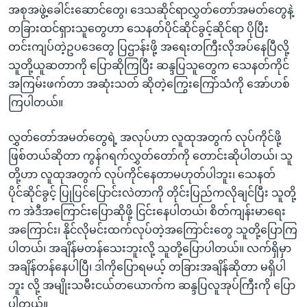
အစုအဖွဲ့ခေါင်းဆောင်တွေ၊ ဒေသဆိုင်ရာလွှတ်တော်အမတ်တွေနဲ့
တခြားထင်ရှားသူတွေဟာ သေနတ်ပိုင်ဆိုင်ခွင့်ဆိုင်ရာ ပိုပြီး
တင်းကျပ်တဲ့ဥပဒေတွေ ပြဌာန်းဖို့ အရေးတကြီးလိုအပ်နေပြီလို့
သူတို့ယူဆတာကို ပြောဆိုကြပြီး ဆန္ဒပြသူတွေက သေနတ်ကိုင်
အကြမ်းဖက်တာ အဆုံးသတ် ဆိုတဲ့ကြွေးကြော်သံကို အော်ဟစ်
ကြပါတယ်။
လွှတ်တော်အမတ်တွေရဲ့ အလုပ်ဟာ လူထုအတွက် လုပ်ကိုင်ဖို့
ဖြစ်တယ်ဆိုတာ ကွန်ဂရက်လွှတ်တော်ကို တောင်းဆိုပါတယ်၊ သူ
တို့ဟာ လူထုအတွက် လုပ်ကိုင်နေတာမဟုတ်ပါဘူး၊ သေနတ်
ပိုင်ဆိုင်ခွင့် ပြုပြင်ပြောင်းလဲတာကို တိုင်းပြည်ကလိုချင်ပြီး သူတို့
က အဲဒီအကြောင်းပြောဆိုဖို့ ငြင်းနေပါတယ်၊ စိတ်ကျန်းမာရေး
အကြောင်း၊ နိုင်လိုမင်းထက်လုပ်တဲ့အကြောင်းတွေ သူတို့ပြောကြ
ပါတယ်၊ အချိန်မတန်သေးဘူးလို့ သူတို့ပြောပါတယ်။ လက်ရှိမှာ
အချိန်တန်နေပါပြီ၊ ဒါကိုပြောရမယ့် တခြားအချိန်ဆိုတာ မရှိပါ
ဘူး လို့ အမျိုးသမီးငယ်တယောက်က ဆန္ဒပြလူအုပ်ကြီးကို ပြော
ပါတယ်။