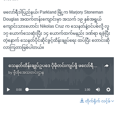
ဖလော်ရီဒါပြည်နယ်၊ Parkland မြို့က Marjory Stoneman
Douglas အထက်တန်းကျောင်းမှာ အသက် ၁၉ နှစ်အရွယ်
ကျောင်းသားဟောင်း Nikolas Cruz က သေနတ်နဲ့ဝင်ပစ်လို့ လူ
၁၇ ယောက်သေဆုံးပြီး ၁၄ ယောက်ထက်မနည်း ဒဏ်ရာ ရခဲ့ပြီး
တဲ့နောက် သေနတ်ပိုင်ဆိုင်ခွင့်ထိန်းချုပ်ရေး ထပ်ပြီး တောင်းဆို
လာကြတာဖြစ်ပါတယ်။
သေနတ်ထိန်းချုပ်ဥပဒေ ပိုမိုတင်းကျပ်ဖို့ ဖလော်ရီဒါမှာ ဆန္ဒပြ
by
ဗွီအိုအေသတင်းဌာန
No media source currently available
0:00
1:00
တိုက်ရိုက် လင့်ခ်