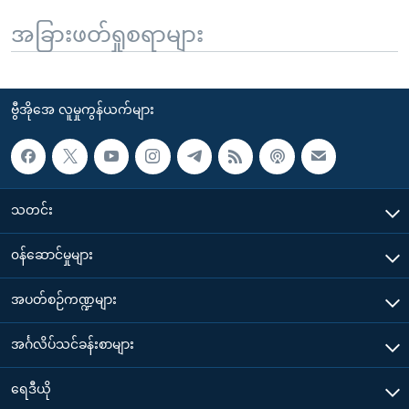
အခြားဖတ်ရှုစရာများ
ဗွီအိုအေ လူမှုကွန်ယက်များ
သတင်း
၀န်ဆောင်မှုများ
အပတ်စဉ်ကဏ္ဍများ
အင်္ဂလိပ်သင်ခန်းစာများ
ရေဒီယို