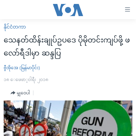
သုံး
ရ
လွယ်ကူ
နိုင်ငံတကာ
မူလစာမျက်နှာ
စေ
သေနတ်ထိန်းချုပ်ဥပဒေ ပိုမိုတင်းကျပ်ဖို့ ဖ
မြန်မာ
သည့်
လော်ရီဒါမှာ ဆန္ဒပြ
ကမ္ဘာ့သတင်းများ
Link
ဗွီဒီယို
နိုင်ငံတကာ
ဗွီအိုအေ (မြန်မာပိုင်း)
များ
သတင်းလွတ်လပ်ခွင့်
အမေရိကန်
၁၈ ေဖေဖာ္၀ါရီ၊ ၂၀၁၈
ပင်မ
ရပ်ဝန်းတခု လမ်းတခု အလွန်
တရုတ်
အကြောင်းအရာ
မျှဝေပါ
သို့
အင်္ဂလိပ်စာလေ့လာမယ်
အစ္စရေး-ပါလက်စတိုင်း
ကျော်
အပတ်စဉ်ကဏ္ဍများ
အမေရိကန်သုံးအီဒီယံ
ကြည့်
ရေဒီယိုနှင့်ရုပ်သံ အချက်အလက်များ
မကြေးမုံရဲ့ အင်္ဂလိပ်စာ
ရေဒီယို
ရန်
ပင်မ
ရေဒီယို/တီဗွီအစီအစဉ်
ရုပ်ရှင်ထဲက အင်္ဂလိပ်စာ
တီဗွီ