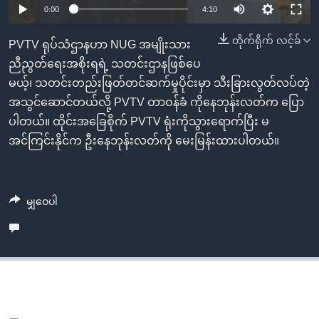
အ
0:00
4:10
သုတပဒေသာ အင်္ဂလိပ်စာ
ညွန်း
Learning English
တိုက်ရိုက် လင့်ခ်
စာမျက်နှာ
PVTV ရုပ်သံဌာနဟာ NUG အမျိုးသား
သို့
ဗွီအိုအေ လူမှုကွန်ယက်များ
ညီညွတ်ရေးအစိုးရရဲ့ သတင်းဌာနဖြစ်ပေ
ကျော်
မယ့်၊ သတင်းတည်းဖြတ်တင်ဆက်မှုပိုင်းမှာ သီးခြားလွတ်လပ်တဲ့
ကြည့်
အသွင်ဆောင်တယ်လို့ PVTV တာဝန်ခံ ကိုနေဘုန်းလတ်က ပြော
ရန်
ပါတယ်။ ထိုင်းအခြေစိုက် PVTV ရုံးကိုသွားရောက်ပြီး မ
ဘာသာစကားများ
ရှာဖွေ
အင်ကြင်းနိုင်က ဦးနေဘုန်းလတ်ကို မေးမြန်းထားပါတယ်။
ရန်
နေရာ
သို့
မျှဝေပါ
ကျော်
ရန်