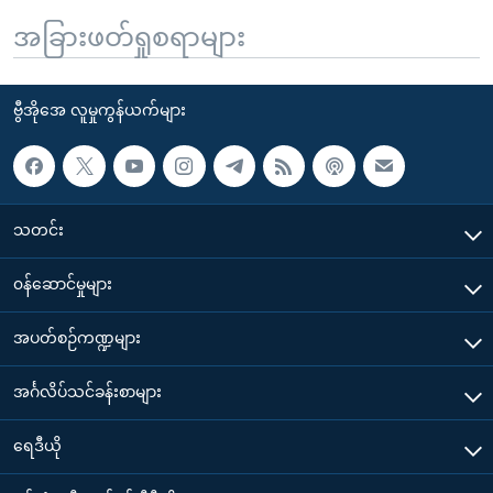
အခြားဖတ်ရှုစရာများ
ဗွီအိုအေ လူမှုကွန်ယက်များ
သတင်း
၀န်ဆောင်မှုများ
အပတ်စဉ်ကဏ္ဍများ
အင်္ဂလိပ်သင်ခန်းစာများ
ရေဒီယို