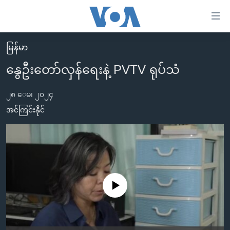
သုံး
ရ
လွယ်ကူ
မြန်မာ
မူလစာမျက်နှာ
စေ
နွေဦးတော်လှန်ရေးနဲ့ PVTV ရုပ်သံ
မြန်မာ
သည့်
ကမ္ဘာ့သတင်းများ
၂၈ ေမ၊ ၂၀၂၄
Link
ဗွီဒီယို
နိုင်ငံတကာ
အင်ကြင်းနိုင်
များ
သတင်းလွတ်လပ်ခွင့်
အမေရိကန်
ပင်မ
ရပ်ဝန်းတခု လမ်းတခု အလွန်
တရုတ်
အကြောင်းအရာ
သို့
အင်္ဂလိပ်စာလေ့လာမယ်
အစ္စရေး-ပါလက်စတိုင်း
ကျော်
အပတ်စဉ်ကဏ္ဍများ
အမေရိကန်သုံးအီဒီယံ
No media source currently available
ကြည့်
ရေဒီယိုနှင့်ရုပ်သံ အချက်အလက်များ
မကြေးမုံရဲ့ အင်္ဂလိပ်စာ
ရေဒီယို
ရန်
ပင်မ
ရေဒီယို/တီဗွီအစီအစဉ်
ရုပ်ရှင်ထဲက အင်္ဂလိပ်စာ
တီဗွီ