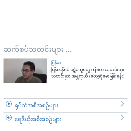
ဆက်စပ်သတင်းများ ...
မြန်မာ
မြန်မာနိုင်ငံ ပဋိပက္ခတွေကြားက သတင်းတု၊
သတင်းမှား အန္တရာယ် (တွေ့ဆုံမေးမြန်းခန်း)
ရုပ်သံအစီအစဉ်များ
ရေဒီယိုအစီအစဉ်များ